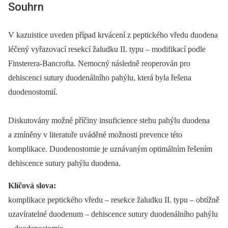
Souhrn
V kazuistice uveden případ krvácení z peptického vředu duodena
léčený vyřazovací resekcí žaludku II. typu –⁠ modifikací podle
Finsterera-Bancrofta. Nemocný následně reoperován pro
dehiscenci sutury duodenálního pahýlu, která byla řešena
duodenostomií.
Diskutovány možné příčiny insuficience stehu pahýlu duodena
a zmíněny v literatuře uváděné možnosti prevence této
komplikace. Duodenostomie je uznávaným optimálním řešením
dehiscence sutury pahýlu duodena.
Klíčová slova:
komplikace peptického vředu –⁠ resekce žaludku II. typu –⁠ obtížně
uzavíratelné duodenum –⁠ dehiscence sutury duodenálního pahýlu