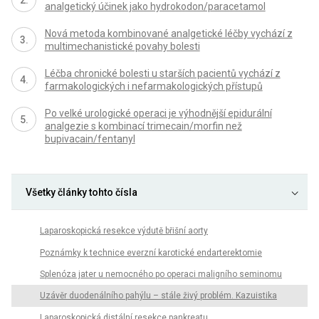
analgetický účinek jako hydrokodon/paracetamol
Nová metoda kombinované analgetické léčby vychází z
multimechanistické povahy bolesti
Léčba chronické bolesti u starších pacientů vychází z
farmakologických i nefarmakologických přístupů
Po velké urologické operaci je výhodnější epidurální
analgezie s kombinací trimecain/morfin než
bupivacain/fentanyl
Všetky články tohto čísla
Laparoskopická resekce výdutě břišní aorty
Poznámky k technice everzní karotické endarterektomie
Splenóza jater u nemocného po operaci maligního seminomu
Uzávěr duodenálního pahýlu – stále živý problém. Kazuistika
Laparoskopická distální resekce pankreatu