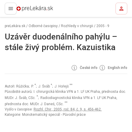
preLekára.sk
preLekára.sk
/
Odborné časopisy
/
Rozhledy v chirurgii
/
2005 - 9
Uzávěr duodenálního pahýlu –
stále živý problém. Kazuistika
České info
English info
*
*
**
Autoři: Růžička; P.
; J. Šváb
; J. Hořejš
Působiště autorů: I. chirurgická klinika VFN a 1. LF UK Praha, přednosta doc.
*
MUDr. J. Šváb, CSc.
; Radiodiagnostická klinika VFN a 1. LF UK Praha,
**
přednosta doc. MUDr. J. Daneš, CSc.
Vyšlo v časopise:
Rozhl. Chir., 2005, roč. 84, č. 9, s. 456-462.
Kategorie: Monotematický speciál - Původní práce