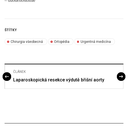
–⁠ duodenostomie
ŠTÍTKY
Chirurgia všeobecná
Ortopédia
Urgentná medicína
ČLÁNEK
Laparoskopická resekce výdutě břišní aorty