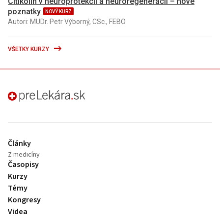
Citikolín v neuroprotekcii a neuroregenerácii – nové
poznatky
NOVÝ KURZ
Autori: MUDr. Petr Výborný, CSc., FEBO
VŠETKY KURZY
preLekára.sk
Články
Z medicíny
Časopisy
Kurzy
Témy
Kongresy
Videa