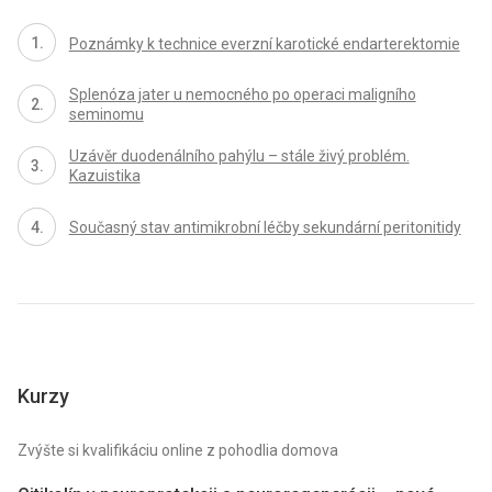
Poznámky k technice everzní karotické endarterektomie
Splenóza jater u nemocného po operaci maligního
seminomu
Uzávěr duodenálního pahýlu – stále živý problém.
Kazuistika
Současný stav antimikrobní léčby sekundární peritonitidy
Kurzy
Zvýšte si kvalifikáciu online z pohodlia domova