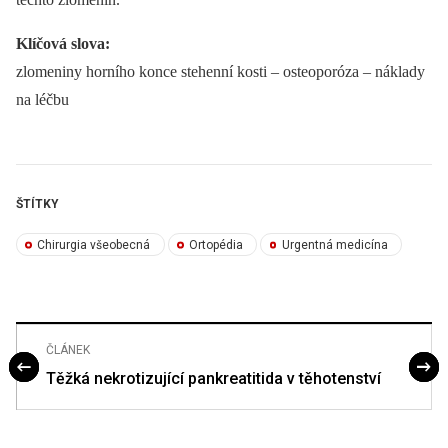
Klíčová slova:
zlomeniny horního konce stehenní kosti –⁠ osteoporóza –⁠ náklady
na léčbu
ŠTÍTKY
Chirurgia všeobecná
Ortopédia
Urgentná medicína
ČLÁNEK
Těžká nekrotizující pankreatitida v těhotenství