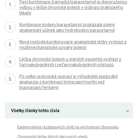
Fixní kombinace tramadol/paracetamol je doporučenou
volbou v léčbě chronické bolesti v ordinaci praktického
lékaře
Kombinace kodein/paracetamol prokázala stejný
analgetický účinek jako hydrokodon/paracetamol
Nová metoda kombinované analgetické léčby vychází z
multimechanistické povahy bolesti
Léčba chronické bolesti u starších pacientů vychází z
farmakologických i nefarmakologických přístupů
Po velké urologické operaci je výhodnější epidurální
analgezie s kombinací trimecain/morfin než
bupivacain/fentanyl
Všetky články tohto čísla
Epidemiológia rázštepových chýb na východnom Slovensku
Chirurgická léčba žilních bércových vředů