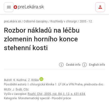
preLekára.sk
preLekára.sk
/
Odborné časopisy
/
Rozhledy v chirurgii
/
2005 - 12
Rozbor nákladů na léčbu
zlomenin horního konce
stehenní kosti
České info
English info
Autoři: K. Kudrna; Z. Krška
Působiště autorů: I. chirurgická klinika 1. LF UK a VFN Praha, přednosta doc.
MUDr. J. Šváb, CSc.
Vyšlo v časopise:
Rozhl. Chir., 2005, roč. 84, č. 12, s. 631-634.
Kategorie: Monotematický speciál - Původní práce