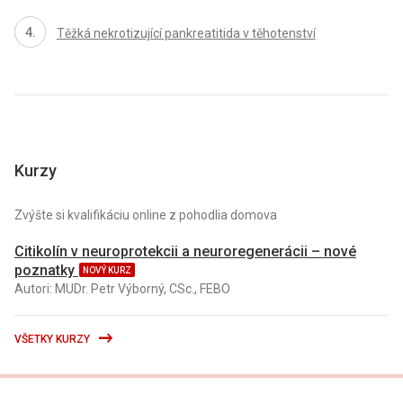
Těžká nekrotizující pankreatitida v těhotenství
Kurzy
Zvýšte si kvalifikáciu online z pohodlia domova
Citikolín v neuroprotekcii a neuroregenerácii – nové
poznatky
NOVÝ KURZ
Autori: MUDr. Petr Výborný, CSc., FEBO
VŠETKY KURZY