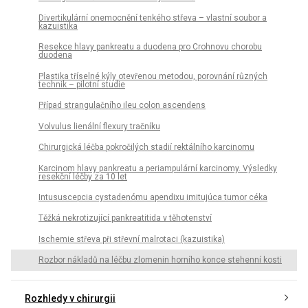
Divertikulární onemocnění tenkého střeva – vlastní soubor a
kazuistika
Resekce hlavy pankreatu a duodena pro Crohnovu chorobu
duodena
Plastika tříselné kýly otevřenou metodou, porovnání různých
technik – pilotní studie
Případ strangulačního ileu colon ascendens
Volvulus lienální flexury tračníku
Chirurgická léčba pokročilých stadií rektálního karcinomu
Karcinom hlavy pankreatu a periampulární karcinomy. Výsledky
resekční léčby za 10 let
Intususcepcia cystadenómu apendixu imitujúca tumor céka
Těžká nekrotizující pankreatitida v těhotenství
Ischemie střeva při střevní malrotaci (kazuistika)
Rozbor nákladů na léčbu zlomenin horního konce stehenní kosti
Rozhledy v chirurgii