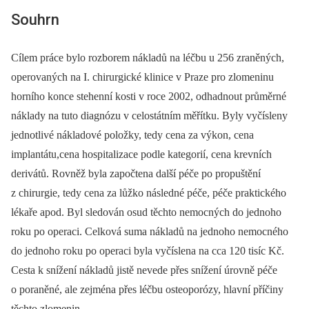
Souhrn
Cílem práce bylo rozborem nákladů na léčbu u 256 zraněných,
operovaných na I. chirurgické klinice v Praze pro zlomeninu
horního konce stehenní kosti v roce 2002, odhadnout průměrné
náklady na tuto diagnózu v celostátním měřítku. Byly vyčísleny
jednotlivé nákladové položky, tedy cena za výkon, cena
implantátu,cena hospitalizace podle kategorií, cena krevních
derivátů. Rovněž byla započtena další péče po propuštění
z chirurgie, tedy cena za lůžko následné péče, péče praktického
lékaře apod. Byl sledován osud těchto nemocných do jednoho
roku po operaci. Celková suma nákladů na jednoho nemocného
do jednoho roku po operaci byla vyčíslena na cca 120 tisíc Kč.
Cesta k snížení nákladů jistě nevede přes snížení úrovně péče
o poraněné, ale zejména přes léčbu osteoporózy, hlavní příčiny
těchto zlomenin.