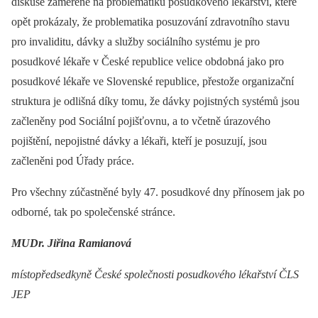
diskuse zaměřené na problematiku posudkového lékařství, které
opět prokázaly, že problematika posuzování zdravotního stavu
pro invaliditu, dávky a služby sociálního systému je pro
posudkové lékaře v České republice velice obdobná jako pro
posudkové lékaře ve Slovenské republice, přestože organizační
struktura je odlišná díky tomu, že dávky pojistných systémů jsou
začleněny pod Sociální pojišťovnu, a to včetně úrazového
pojištění, nepojistné dávky a lékaři, kteří je posuzují, jsou
začleněni pod Úřady práce.
Pro všechny zúčastněné byly 47. posudkové dny přínosem jak po
odborné, tak po společenské stránce.
MUDr. Jiřina Ramianová
místopředsedkyně České společnosti posudkového lékařství ČLS
JEP