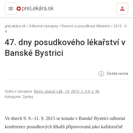
preLekára.sk
preLekára.sk
/
Odborné časopisy
/
Revizní a posudkové lékařství
/
2015 - 3-
4
47. dny posudkového lékařství v
Banské Bystrici
Česká verzia
Vyšlo v časopise:
Reviz. posud. Lék., 18, 2015, č. 3-4, s. 96
Kategorie: Zprávy
Ve dnech 9. 9.–11. 9. 2015 se konala v Banské Bystrici odborná
konference posudkových lékařů připravovaná jako každoročně