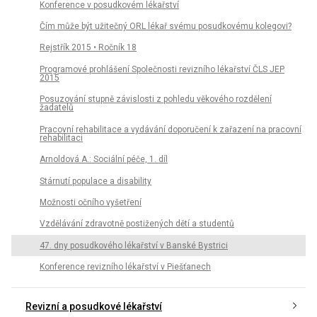
Konference v posudkovém lékařství
Čím může být užitečný ORL lékař svému posudkovému kolegovi?
Rejstřík 2015 • Ročník 18
Programové prohlášení Společnosti revizního lékařství ČLS JEP
2015
Posuzování stupně závislosti z pohledu věkového rozdělení
žadatelů
Pracovní rehabilitace a vydávání doporučení k zařazení na pracovní
rehabilitaci
Arnoldová A.: Sociální péče, 1. díl
Stárnutí populace a disability
Možnosti očního vyšetření
Vzdělávání zdravotně postižených dětí a studentů
47. dny posudkového lékařství v Banské Bystrici
Konference revizního lékařství v Piešťanech
Revizní a posudkové lékařství