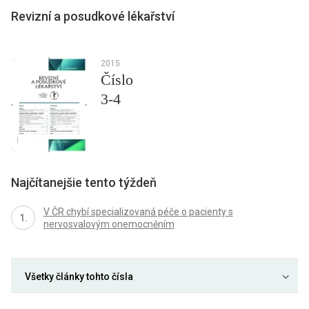
Revizní a posudkové lékařství
2015
Číslo
3-4
Najčítanejšie tento týždeň
V ČR chybí specializovaná péče o pacienty s
nervosvalovým onemocněním
Všetky články tohto čísla