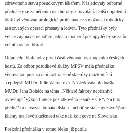
zdravotního stavu posudkovým lékařem. Následovaly odborné
přednášky se zaměřením na choroby z povolání. Další dopolední
blok byl věnován urologické problematice s možností roboticky
asistovaných operací prostaty a ledvin. Tyto přednášky byly
velice zajímavé, neboť se jedná o moderní postupy léčby se zatím
velmi krátkou historií.
Odpolední blok byl v první části věnován vystoupením českých
hostů. Za odbor posudkové služby MPSV měla přednášku
věnovanou posuzování roztroušené sklerózy mozkomíšní
a epilepsii MUDr. Julie Wernerová. Následovala přednáška
MUDr. Jana Boháče na téma „Některé faktory nepříznivě
ovlivňující výkon funkce posudkového lékaře v ČR“. Na tuto
přednášku navázala bohatá diskuse, neboť se stále agresivnějšími
klienty mají své zkušenosti také naši kolegové na Slovensku.
Poslední přednáška v tomto bloku již patřila