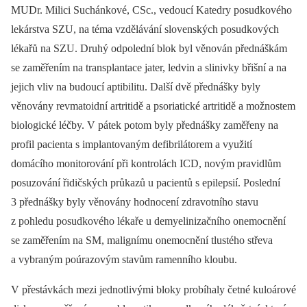
MUDr. Milici Suchánkové, CSc., vedoucí Katedry posudkového
lekárstva SZU, na téma vzdělávání slovenských posudkových
lékařů na SZU. Druhý odpolední blok byl věnován přednáškám
se zaměřením na transplantace jater, ledvin a slinivky břišní a na
jejich vliv na budoucí aptibilitu. Další dvě přednášky byly
věnovány revmatoidní artritidě a psoriatické artritidě a možnostem
biologické léčby. V pátek potom byly přednášky zaměřeny na
profil pacienta s implantovaným defibrilátorem a využití
domácího monitorování při kontrolách ICD, novým pravidlům
posuzování řidičských průkazů u pacientů s epilepsií. Poslední
3 přednášky byly věnovány hodnocení zdravotního stavu
z pohledu posudkového lékaře u demyelinizačního onemocnění
se zaměřením na SM, malignímu onemocnění tlustého střeva
a vybraným poúrazovým stavům ramenního kloubu.
V přestávkách mezi jednotlivými bloky probíhaly četné kuloárové