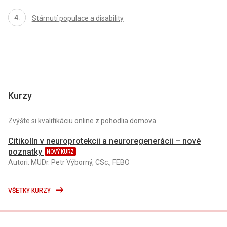
Stárnutí populace a disability
Kurzy
Zvýšte si kvalifikáciu online z pohodlia domova
Citikolín v neuroprotekcii a neuroregenerácii – nové
poznatky
NOVÝ KURZ
Autori: MUDr. Petr Výborný, CSc., FEBO
VŠETKY KURZY