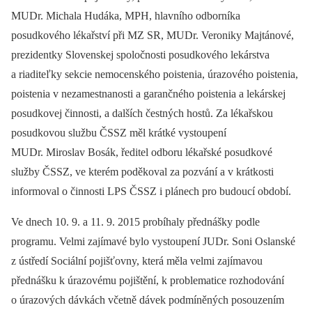
MUDr. Michala Hudáka, MPH, hlavního odborníka
posudkového lékařství při MZ SR, MUDr. Veroniky Majtánové,
prezidentky Slovenskej spoločnosti posudkového lekárstva
a riaditeľky sekcie nemocenského poistenia, úrazového poistenia,
poistenia v nezamestnanosti a garančného poistenia a lekárskej
posudkovej činnosti, a dalších čestných hostů. Za lékařskou
posudkovou službu ČSSZ měl krátké vystoupení
MUDr. Miroslav Bosák, ředitel odboru lékařské posudkové
služby ČSSZ, ve kterém poděkoval za pozvání a v krátkosti
informoval o činnosti LPS ČSSZ i plánech pro budoucí období.
Ve dnech 10. 9. a 11. 9. 2015 probíhaly přednášky podle
programu. Velmi zajímavé bylo vystoupení JUDr. Soni Oslanské
z ústředí Sociální pojišťovny, která měla velmi zajímavou
přednášku k úrazovému pojištění, k problematice rozhodování
o úrazových dávkách včetně dávek podmíněných posouzením