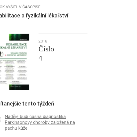
OK VYŠIEL V ČASOPISE
bilitace a fyzikální lékařství
2018
Číslo
4
ítanejšie tento týždeň
Naděje budí časná diagnostika
Parkinsonovy choroby založená na
pachu kůže