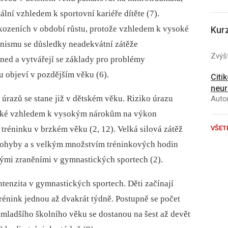
lní vzhledem k sportovní kariéře dítěte (7).
škozeních v období růstu, protože vzhledem k vysoké
Kur
anismu se důsledky neadekvátní zátěže
Zvýšt
ned a vytvářejí se základy pro problémy
u objeví v pozdějším věku (6).
Citi
neur
 úrazů se stane již v dětském věku. Riziko úrazu
Autor
soké vzhledem k vysokým nárokům na výkon
VŠET
 tréninku v brzkém věku (2, 12). Velká silová zátěž
 pohyby a s velkým množstvím tréninkových hodin
tnými zraněními v gymnastických sportech (2).
tenzita v gymnastických sportech. Děti začínají
trénink jednou až dvakrát týdně. Postupně se počet
mladšího školního věku se dostanou na šest až devět