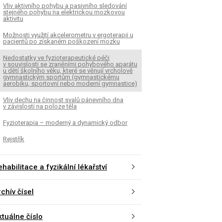
Vliv aktivního pohybu a pasivního sledování
stejného pohybu na elektrickou mozkovou
aktivitu
Možnosti využití akcelerometru v ergoterapii u
pacientů po získaném poškození mozku
Nedostatky ve fyzioterapeutické péči
v souvislosti se zraněními pohybového aparátu
u dětí školního věku, které se věnují vrcholově
gymnastickým sportům (gymnastickému
aerobiku, sportovní nebo moderní gymnastice)
Vliv dechu na činnost svalů pánevního dna
v závislosti na poloze těla
Fyzioterapia – moderný a dynamický odbor
Rejstřík
habilitace a fyzikální lékařství
chív čísel
ktuálne číslo