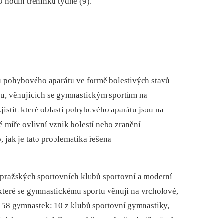
 hodin tréninku týdně (9).
mů pohybového aparátu ve formě bolestivých stavů
ku, věnujících se gymnastickým sportům na
istit, které oblasti pohybového aparátu jsou na
ké míře ovlivní vznik bolestí nebo zranění
, jak je tato problematika řešena
pražských sportovních klubů sportovní a moderní
teré se gymnastickému sportu věnují na vrcholové,
 58 gymnastek: 10 z klubů sportovní gymnastiky,