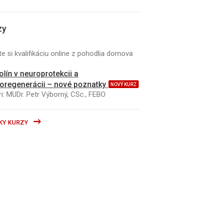
zy
e si kvalifikáciu online z pohodlia domova
kolín v neuroprotekcii a
oregenerácii – nové poznatky
NOVÝ KURZ
i: MUDr. Petr Výborný, CSc., FEBO
KY KURZY