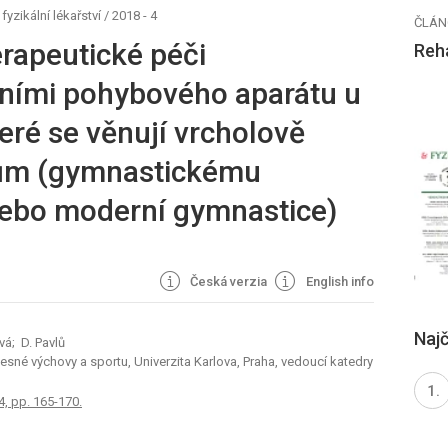
fyzikální lékařství
/
2018 - 4
ČLÁN
erapeutické péči
Reha
něními pohybového aparátu u
teré se věnují vrcholově
ům (gymnastickému
nebo moderní gymnastice)
Česká verzia
English info
Najč
á; D. Pavlů
lesné výchovy a sportu, Univerzita Karlova, Praha, vedoucí katedry
 4, pp. 165-170.