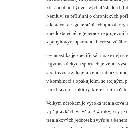
která mohou být ve svých důsledcích fatá
Nemluví se příliš ani o chronických po
adaptační a regenerační schopnosti org
a nedostatečné regenerace neprojevují h
s pohybovým aparátem, které se většino
Gymnastika je specifická tím, že nejvíce
v gymnastických sportech je velmi vy
sportovců a zahájení velmi intenzivního
v kombinaci s opakujícími se stejnými
jsou hlavními faktory, které stojí za če
Velkým nárokem je vysoká tréninková in
v přípravkách ve věku 3-4 roky, kdy je 
tréninkových jednotek zvyšuje a během 