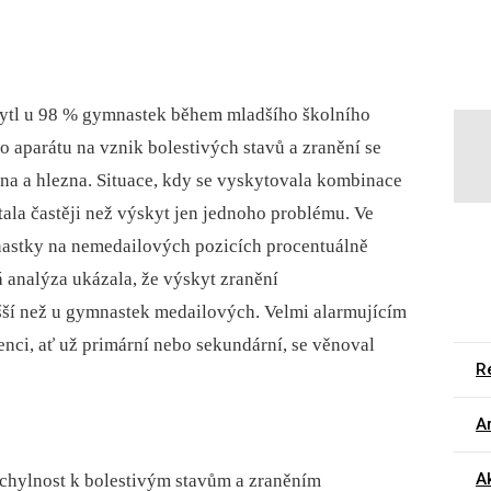
ytl u 98 % gymnastek během mladšího školního
 aparátu na vznik bolestivých stavů a zranění se
ena a hlezna. Situace, kdy se vyskytovala kombinace
ala častěji než výskyt jen jednoho problému. Ve
astky na nemedailových pozicích procentuálně
ká analýza ukázala, že výskyt zranění
ší než u gymnastek medailových. Velmi alarmujícím
enci, ať už primární nebo sekundární, se věnoval
Re
Ar
A
chylnost k bolestivým stavům a zraněním