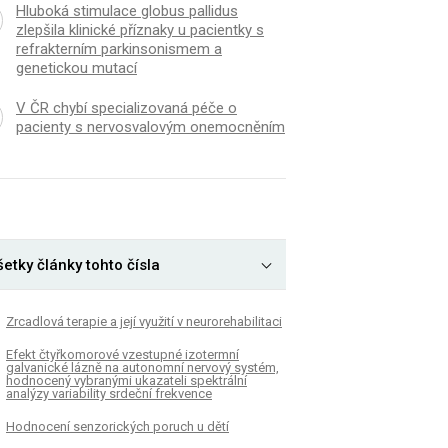
Hluboká stimulace globus pallidus
zlepšila klinické příznaky u pacientky s
refrakterním parkinsonismem a
genetickou mutací
V ČR chybí specializovaná péče o
pacienty s nervosvalovým onemocněním
etky články tohto čísla
Zrcadlová terapie a její využití v neurorehabilitaci
Efekt čtyřkomorové vzestupné izotermní
galvanické lázně na autonomní nervový systém,
hodnocený vybranými ukazateli spektrální
analýzy variability srdeční frekvence
Hodnocení senzorických poruch u dětí