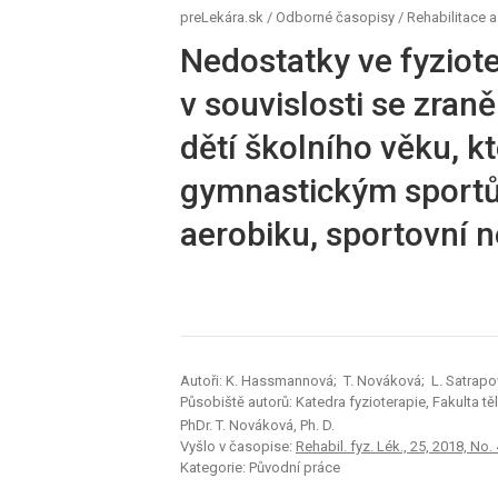
preLekára.sk
/
Odborné časopisy
/
Rehabilitace a 
Nedostatky ve fyziot
v souvislosti se zra
dětí školního věku, k
gymnastickým sport
aerobiku, sportovní 
Autoři: K. Hassmannová; T. Nováková; L. Satrapov
Působiště autorů: Katedra fyzioterapie, Fakulta tě
PhDr. T. Nováková, Ph. D.
Vyšlo v časopise:
Rehabil. fyz. Lék., 25, 2018, No.
Kategorie: Původní práce