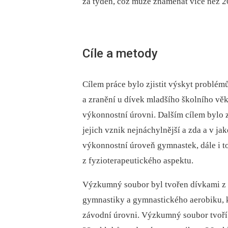
za týden, což může znamenat více než 20
Cíle a metody
Cílem práce bylo zjistit výskyt problé
a zranění u dívek mladšího školního vě
výkonnostní úrovni. Dalším cílem bylo zj
jejich vznik nejnáchylnější a zda a v ja
výkonnostní úroveň gymnastek, dále i to
z fyzioterapeutického aspektu.
Výzkumný soubor byl tvořen dívkami z 
gymnastiky a gymnastického aerobiku, k
závodní úrovni. Výzkumný soubor tvoří