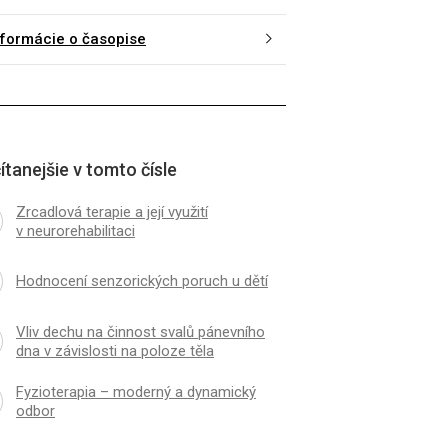
nformácie o časopise
ítanejšie v tomto čísle
Zrcadlová terapie a její využití
v neurorehabilitaci
Hodnocení senzorických poruch u dětí
Vliv dechu na činnost svalů pánevního
dna v závislosti na poloze těla
Fyzioterapia – moderný a dynamický
odbor