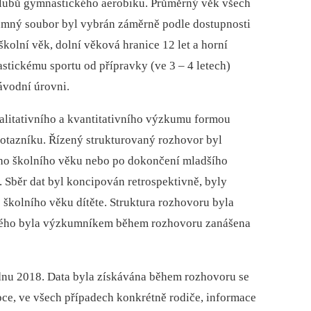
klubů gymnastického aerobiku. Průměrný věk všech
kumný soubor byl vybrán záměrně podle dostupnosti
 školní věk, dolní věková hranice 12 let a horní
stickému sportu od přípravky (ve 3 –⁠ 4 letech)
ávodní úrovni.
litativního a kvantitativního výzkumu formou
otazníku. Řízený strukturovaný rozhovor byl
ího školního věku nebo po dokončení mladšího
. Sběr dat byl koncipován retrospektivně, byly
školního věku dítěte. Struktura rozhovoru byla
rého byla výzkumníkem během rozhovoru zanášena
ednu 2018. Data byla získávána během rozhovoru se
ce, ve všech případech konkrétně rodiče, informace