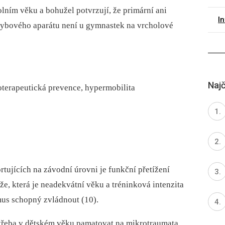
ním věku a bohužel potvrzují, že primární ani
I
ybového aparátu není u gymnastek na vrcholové
Najč
ioterapeutická prevence, hypermobilita
rtujících na závodní úrovni je funkční přetížení
, která je neadekvátní věku a tréninková intenzita
mus schopný zvládnout (10).
třeba v dětském věku pamatovat na mikrotraumata,