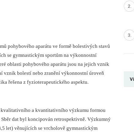
lémů pohybového aparátu ve formě bolestivých stavů
cích se gymnastickým sportům na výkonnostní
které oblasti pohybového aparátu jsou na jejich vznik
vní vznik bolestí nebo zranění výkonnostní úroveň
Vš
ika řešena z fyzioterapeutického aspektu.
 kvalitativního a kvantitativního výzkumu formou
. Sběr dat byl koncipován retrospektivně. Výzkumný
3,5 let) věnujících se vrcholově gymnastickým