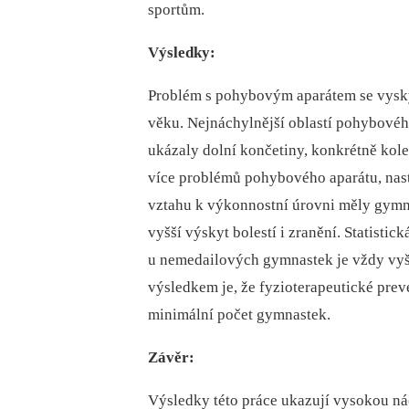
sportům.
Výsledky:
Problém s pohybovým aparátem se vysk
věku. Nejnáchylnější oblastí pohybového
ukázaly dolní končetiny, konkrétně kol
více problémů pohybového aparátu, nast
vztahu k výkonnostní úrovni měly gymn
vyšší výskyt bolestí i zranění. Statistic
u nemedailových gymnastek je vždy vyš
výsledkem je, že fyzioterapeutické prev
minimální počet gymnastek.
Závěr:
Výsledky této práce ukazují vysokou ná