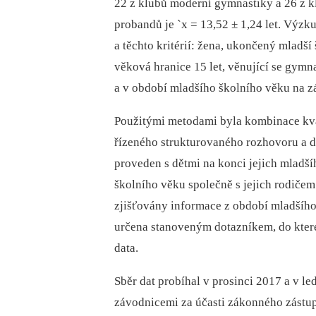
22 z klubů moderní gymnastiky a 26 z 
probandů je `x = 13,52 ± 1,24 let. Výz
a těchto kritérií: žena, ukončený mladší
věková hranice 15 let, věnující se gymna
a v období mladšího školního věku na z
Použitými metodami byla kombinace kva
řízeného strukturovaného rozhovoru a d
proveden s dětmi na konci jejich mladš
školního věku společně s jejich rodičem
zjišťovány informace z období mladšího 
určena stanoveným dotazníkem, do kte
data.
Sběr dat probíhal v prosinci 2017 a v l
závodnicemi za účasti zákonného zástup