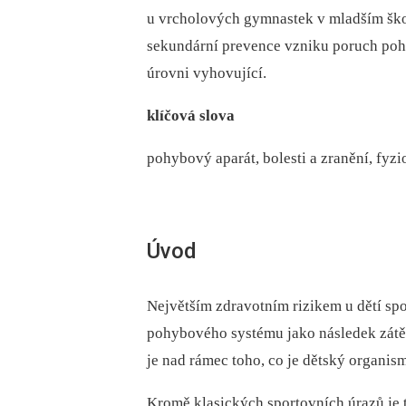
u vrcholových gymnastek v mladším škol
sekundární prevence vzniku poruch poh
úrovni vyhovující.
klíčová slova
pohybový aparát, bolesti a zranění, fyz
Úvod
Největším zdravotním rizikem u dětí spo
pohybového systému jako následek zátěže
je nad rámec toho, co je dětský organis
Kromě klasických sportovních úrazů je 