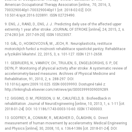
American Occupational Therapy Association [online,. 70, 2016, 3,
7003290040p1-7003290040p11 [cit. 2018-02-02]. DOI:
10.5014/ajot.2016.020891. ISSN 02729490.
9.
ENG, J., RAND, D., ENG, J. J.:
Predicting daily use of the affected upper
extremity 1 year after stroke. JOURNAL OF STROKE [online], 24, 2015, 2, s.
274-283 [cit. 2017-09-20]. ISSN 10523057.
10.
GÁL, O., HOSKOVCOVÁ, M., JECH, R.:
Neuroplasticita, restituce
motorických funkcí a možnosti rehabilitace spastické parézy. Rehabilitace
a fyzikální lékařství. 22, 2015, 3, s. 101-127. ISSN 1211-2658.
11.
GEBRUERS, N., VANROY, CH., TRUIJEN, S., ENGELBORGHS, S. P., DE
DEYN, P.:
Monitoring of physical activity after stroke: A systematic review of
accelerometry-based measures. Archives of Physical Medicine and
Rehabilitation, 91, 2010, 2, s. 288-297. DOI:
10.1016/j.apmr.2009.10.025. ISSN 00039993. Dostupné také z:
http://linkinghub.elsevier.com/retrieve/pii/S0003999309009289.
12.
GIGGINS, O. M., PERSSON, U. M., CAULFIELD, B.:
Biofeedback in
rehabilitation. Journal of NeuroEngineering [online, 10, 2013, 1, s. 1-11 [cit.
2018-01-24]. DOI: 10.1186/1743-0003-10-60. ISSN 17430003.
13.
GODFREY, A., CONWAY, R., MEAGHER D., ÓLAIGHIN, G.:
Direct
measurement of human movement by accelerometry. Medical Engineering
and Physics [online], 30, 2008, 10, s. 1364-1386 [cit. 2018-01-24]. DOI: