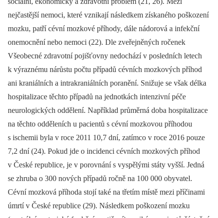
sociální, ekonomický a zdravotní problém (21, 26). Mezi
nejčastější nemoci, které vznikají následkem získaného poškození
mozku, patří cévní mozkové příhody, dále nádorová a infekční
onemocnění nebo nemoci (22). Dle zveřejněných ročenek
Všeobecné zdravotní pojišťovny nedochází v posledních letech
k výraznému nárůstu počtu případů cévních mozkových příhod
ani kraniálních a intrakraniálních poranění. Snižuje se však délka
hospitalizace těchto případů na jednotkách intenzivní péče
neurologických oddělení. Například průměrná doba hospitalizace
na těchto odděleních u pacientů s cévní mozkovou příhodou
s ischemii byla v roce 2011 10,7 dní, zatímco v roce 2016 pouze
7,2 dní (24). Pokud jde o incidenci cévních mozkových příhod
v České republice, je v porovnání s vyspělými státy vyšší. Jedná
se zhruba o 300 nových případů ročně na 100 000 obyvatel.
Cévní mozková příhoda stojí také na třetím místě mezi příčinami
úmrtí v České republice (29). Následkem poškození mozku