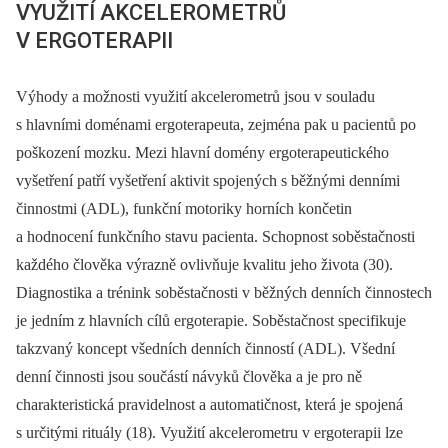
VYUŽITÍ AKCELEROMETRŮ
V ERGOTERAPII
Výhody a možnosti využití akcelerometrů jsou v souladu
s hlavními doménami ergoterapeuta, zejména pak u pacientů po
poškození mozku. Mezi hlavní domény ergoterapeutického
vyšetření patří vyšetření aktivit spojených s běžnými denními
činnostmi (ADL), funkční motoriky horních končetin
a hodnocení funkčního stavu pacienta. Schopnost soběstačnosti
každého člověka výrazně ovlivňuje kvalitu jeho života (30).
Diagnostika a trénink soběstačnosti v běžných denních činnostech
je jedním z hlavních cílů ergoterapie. Soběstačnost specifikuje
takzvaný koncept všedních denních činností (ADL). Všední
denní činnosti jsou součástí návyků člověka a je pro ně
charakteristická pravidelnost a automatičnost, která je spojená
s určitými rituály (18). Využití akcelerometru v ergoterapii lze