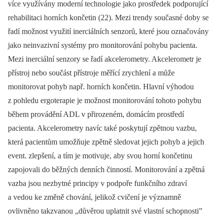
více využívány moderní technologie jako prostředek podporující
rehabilitaci horních končetin (22). Mezi trendy současné doby se
řadí možnost využití inerciálních senzorů, které jsou označovány
jako neinvazivní systémy pro monitorování pohybu pacienta.
Mezi inerciální senzory se řadí akcelerometry. Akcelerometr je
přístroj nebo součást přístroje měřící zrychlení a může
monitorovat pohyb např. horních končetin. Hlavní výhodou
z pohledu ergoterapie je možnost monitorování tohoto pohybu
během provádění ADL v přirozeném, domácím prostředí
pacienta. Akcelerometry navíc také poskytují zpětnou vazbu,
která pacientům umožňuje zpětně sledovat jejich pohyb a jejich
event. zlepšení, a tím je motivuje, aby svou horní končetinu
zapojovali do běžných denních činností. Monitorování a zpětná
vazba jsou nezbytné principy v podpoře funkčního zdraví
a vedou ke změně chování, jelikož cvičení je významně
ovlivněno takzvanou „důvěrou uplatnit své vlastní schopnosti”