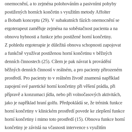
onemocnění, a to zejména polohováním a pasivními pohyby
postižených horních končetin s využitím metody Affolter
a Bobath konceptu (29). V subakutních fázích onemocnění se
ergoterapeut zaměřuje zejména na soběstačnost pacienta a na
obnovu hybnosti a funkce jeho postižené horní končetiny.
Z pohledu ergoterapie je důležitá obnova schopnosti zapojovat
a funkčně využívat postiženou horní končetinu v běžných
denních činnostech (25). Cílem je pak návrat k provádění
běžných denních činností v reálném, a pro pacienty přirozeném
prostředí. Pro pacienty to v reálném životě znamená například
zapojení své paretické horní končetiny při věšení prádla, při
přípravě a konzumaci jídla, nebo při volnočasových aktivitách,
jako je například hraní golfu. Předpokládá se, že trénink funkce
horní končetiny v klinickém prostředí povede ke zlepšení funkce
horní končetiny i mimo toto prostředí (15). Obnova funkce horní
končetiny je závislá na včasnosti intervence s využitím