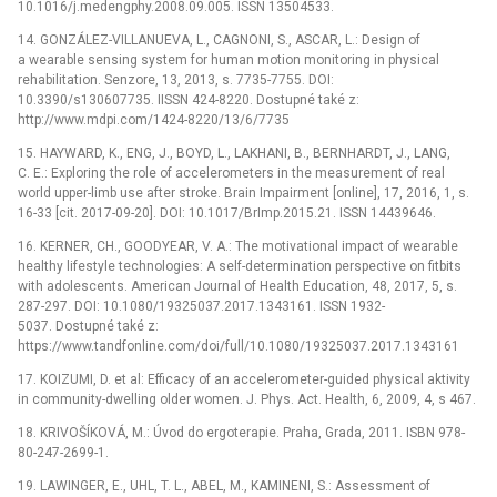
10.1016/j.medengphy.2008.09.005. ISSN 13504533.
14.
GONZÁLEZ-VILLANUEVA, L., CAGNONI, S., ASCAR, L.:
Design of
a wearable sensing system for human motion monitoring in physical
rehabilitation. Senzore, 13, 2013, s. 7735-7755. DOI:
10.3390/s130607735. IISSN 424-8220. Dostupné také z:
http://www.mdpi.com/1424-8220/13/6/7735
15.
HAYWARD, K., ENG, J., BOYD, L., LAKHANI, B., BERNHARDT, J., LANG,
C. E.:
Exploring the role of accelerometers in the measurement of real
world upper-limb use after stroke. Brain Impairment [online], 17, 2016, 1, s.
16-33 [cit. 2017-09-20]. DOI: 10.1017/BrImp.2015.21. ISSN 14439646.
16.
KERNER, CH., GOODYEAR, V. A.:
The motivational impact of wearable
healthy lifestyle technologies: A self-determination perspective on fitbits
with adolescents. American Journal of Health Education, 48, 2017, 5, s.
287-297. DOI: 10.1080/19325037.2017.1343161. ISSN 1932-
5037. Dostupné také z:
https://www.tandfonline.com/doi/full/10.1080/19325037.2017.1343161
17.
KOIZUMI, D. et al:
Efficacy of an accelerometer-guided physical aktivity
in community-dwelling older women. J. Phys. Act. Health, 6, 2009, 4, s 467.
18.
KRIVOŠÍKOVÁ, M.:
Úvod do ergoterapie. Praha, Grada, 2011. ISBN 978-
80-247-2699-1.
19.
LAWINGER, E., UHL, T. L., ABEL, M., KAMINENI, S.:
Assessment of