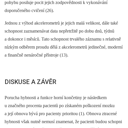
pohybu posiluje pocit jejich zodpovědnosti k vykonávání
doporučeného cvičení (26).
Jednou z výhod akcelerometrů je jejich malá velikost, dále také
schopnost zaznamenávat data nepřetržitě po dobu dnů, týdnů
a dokonce i měsíců. Tato schopnost trvalého záznamu s relativně
nízkým odběrem proudu dělá z akcelerometrů jedinečné, moderní
a finančně nenáročné přístroje (13).
DISKUSE A ZÁVĚR
Porucha hybnosti a funkce horní končetiny je následkem
u značného procenta pacientů po získaném poškození mozku
a její obnova bývá pro pacienty prioritou (1). Obnova ztracené
hybnosti však nutně nemusí znamenat, že pacienti budou schopni