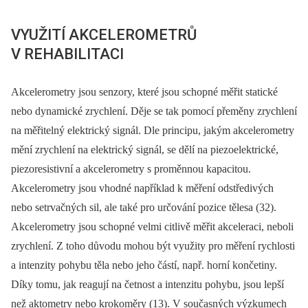
VYUŽITÍ AKCELEROMETRŮ
V REHABILITACI
Akcelerometry jsou senzory, které jsou schopné měřit statické
nebo dynamické zrychlení. Děje se tak pomocí přeměny zrychlení
na měřitelný elektrický signál. Dle principu, jakým akcelerometry
mění zrychlení na elektrický signál, se dělí na piezoelektrické,
piezoresistivní a akcelerometry s proměnnou kapacitou.
Akcelerometry jsou vhodné například k měření odstředivých
nebo setrvačných sil, ale také pro určování pozice tělesa (32).
Akcelerometry jsou schopné velmi citlivě měřit akceleraci, neboli
zrychlení. Z toho důvodu mohou být využity pro měření rychlosti
a intenzity pohybu těla nebo jeho částí, např. horní končetiny.
Díky tomu, jak reagují na četnost a intenzitu pohybu, jsou lepší
než aktometry nebo krokoměry (13). V současných výzkumech