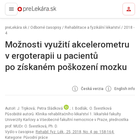
preLekára.sk
preLekára.sk
/
Odborné časopisy
/
Rehabilitace a fyzikální lékařství
/
2018 -
4
Možnosti využití akcelerometru
v ergoterapii u pacientů
po získaném poškození mozku
Česká verzia
English info
Autoři: J. Trpková; Petra Sládková
; I. Bodlák; O. Švestková
Působiště autorů: Klinika rehabilitačního lékařství 1. lékařské fakulty
Univerzity Karlovy a Všeobecné fakultní nemocnice v Praze, přednostka
prof. MUDr. O. Švestková, Ph. D.
Vyšlo v časopise:
Rehabil. fyz. Lék., 25, 2018, No. 4, pp. 158-164.
Kategorie: Původní práce