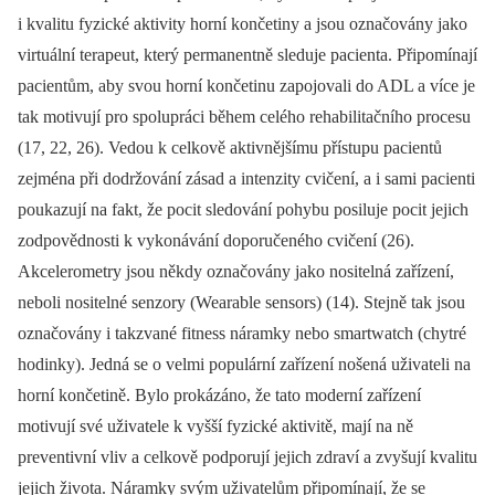
i kvalitu fyzické aktivity horní končetiny a jsou označovány jako
virtuální terapeut, který permanentně sleduje pacienta. Připomínají
pacientům, aby svou horní končetinu zapojovali do ADL a více je
tak motivují pro spolupráci během celého rehabilitačního procesu
(17, 22, 26). Vedou k celkově aktivnějšímu přístupu pacientů
zejména při dodržování zásad a intenzity cvičení, a i sami pacienti
poukazují na fakt, že pocit sledování pohybu posiluje pocit jejich
zodpovědnosti k vykonávání doporučeného cvičení (26).
Akcelerometry jsou někdy označovány jako nositelná zařízení,
neboli nositelné senzory (Wearable sensors) (14). Stejně tak jsou
označovány i takzvané fitness náramky nebo smartwatch (chytré
hodinky). Jedná se o velmi populární zařízení nošená uživateli na
horní končetině. Bylo prokázáno, že tato moderní zařízení
motivují své uživatele k vyšší fyzické aktivitě, mají na ně
preventivní vliv a celkově podporují jejich zdraví a zvyšují kvalitu
jejich života. Náramky svým uživatelům připomínají, že se