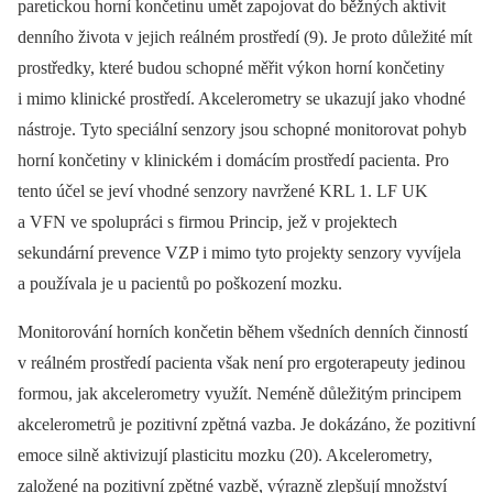
paretickou horní končetinu umět zapojovat do běžných aktivit
denního života v jejich reálném prostředí (9). Je proto důležité mít
prostředky, které budou schopné měřit výkon horní končetiny
i mimo klinické prostředí. Akcelerometry se ukazují jako vhodné
nástroje. Tyto speciální senzory jsou schopné monitorovat pohyb
horní končetiny v klinickém i domácím prostředí pacienta. Pro
tento účel se jeví vhodné senzory navržené KRL 1. LF UK
a VFN ve spolupráci s firmou Princip, jež v projektech
sekundární prevence VZP i mimo tyto projekty senzory vyvíjela
a používala je u pacientů po poškození mozku.
Monitorování horních končetin během všedních denních činností
v reálném prostředí pacienta však není pro ergoterapeuty jedinou
formou, jak akcelerometry využít. Neméně důležitým principem
akcelerometrů je pozitivní zpětná vazba. Je dokázáno, že pozitivní
emoce silně aktivizují plasticitu mozku (20). Akcelerometry,
založené na pozitivní zpětné vazbě, výrazně zlepšují množství