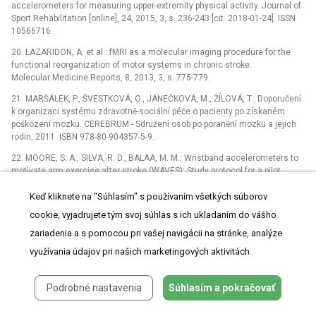
accelerometers for measuring upper-extremity physical activity. Journal of
Sport Rehabilitation [online], 24, 2015, 3, s. 236-243 [cit. 2018-01-24]. ISSN
10566716.
20.
LAZARIDON, A. et al.:
fMRI as a molecular imaging procedure for the
functional reorganization of motor systems in chronic stroke.
Molecular Medicine Reports, 8, 2013, 3, s. 775-779.
21.
MARŠÁLEK, P., ŠVESTKOVÁ, O., JANEČKOVÁ, M., ŽÍLOVÁ, T.:
Doporučení
k organizaci systému zdravotně-sociální péče o pacienty po získaném
poškození mozku. CEREBRUM -⁠ Sdružení osob po poranění mozku a jejich
rodin, 2011. ISBN 978-80-904357-5-9.
22.
MOORE, S. A., SILVA, R. D., BALAA, M. M.:
Wristband accelerometers to
motivate arm exercise after stroke (WAVES): Study protocol for a pilot
randomized controlled trial. Trials [online], 17, 2016, s. 1-9 [cit. 2018-01-24].
Keď kliknete na "Súhlasím" s používaním všetkých súborov
DOI: 10.1186/s13063-016-1628-2. ISSN 17456215.
cookie, vyjadrujete tým svoj súhlas s ich ukladaním do vášho
23.
PEEL, N. M., PAUL, S. K., CAMERON, I. D., CROTTY, M., KURRLE, S. E.,
GRAY, L. C.:
Promoting activity in geriatric rehabilitation: A randomized
zariadenia a s pomocou pri vašej navigácii na stránke, analýze
controlled trial of accelerometry. PLoS ONE[online], 11, 2016, 8, s. 1-13 [cit.
využívania údajov pri našich marketingových aktivitách.
2018-01-24]. DOI: 10.1371/journal.pone.0160906. ISSN 19326203.
24.
Ročenky. In:
Všeobecná zdravotní pojišťovna České republiky [online].
Podrobné nastavenia
Súhlasím a pokračovať
©2018 [cit. 2018-03-15]. Dostupné z: https://www.vzp.cz/o-
nas/dokumenty/rocenky