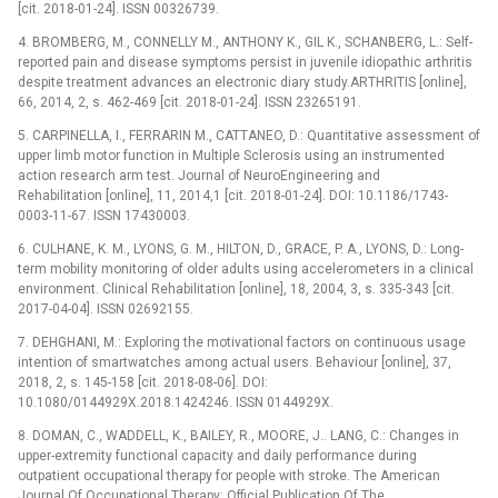
[cit. 2018-01-24]. ISSN 00326739.
4.
BROMBERG, M., CONNELLY M., ANTHONY K., GIL K., SCHANBERG, L.:
Self-
reported pain and disease symptoms persist in juvenile idiopathic arthritis
despite treatment advances an electronic diary study.ARTHRITIS [online],
66, 2014, 2, s. 462-469 [cit. 2018-01-24]. ISSN 23265191.
5.
CARPINELLA, I., FERRARIN M., CATTANEO, D.:
Quantitative assessment of
upper limb motor function in Multiple Sclerosis using an instrumented
action research arm test. Journal of NeuroEngineering and
Rehabilitation [online], 11, 2014,1 [cit. 2018-01-24]. DOI: 10.1186/1743-
0003-11-67. ISSN 17430003.
6.
CULHANE, K. M., LYONS, G. M., HILTON, D., GRACE, P. A., LYONS, D.:
Long-
term mobility monitoring of older adults using accelerometers in a clinical
environment. Clinical Rehabilitation [online], 18, 2004, 3, s. 335-343 [cit.
2017-04-04]. ISSN 02692155.
7. DEHGHANI, M.: Exploring the motivational factors on continuous usage
intention of smartwatches among actual users. Behaviour [online], 37,
2018, 2, s. 145-158 [cit. 2018-08-06]. DOI:
10.1080/0144929X.2018.1424246. ISSN 0144929X.
8.
DOMAN, C., WADDELL, K., BAILEY, R., MOORE, J.. LANG, C.:
Changes in
upper-extremity functional capacity and daily performance during
outpatient occupational therapy for people with stroke. The American
Journal Of Occupational Therapy: Official Publication Of The