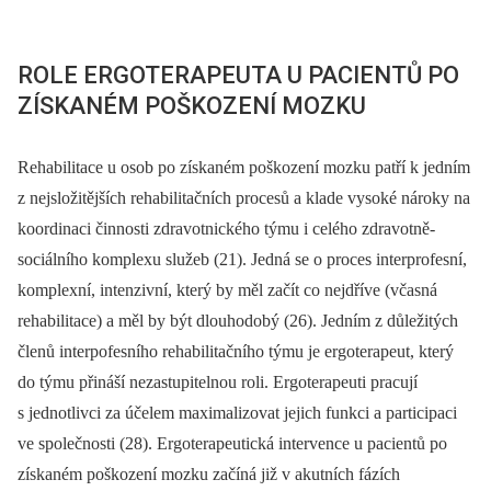
ROLE ERGOTERAPEUTA U PACIENTŮ PO
ZÍSKANÉM POŠKOZENÍ MOZKU
Rehabilitace u osob po získaném poškození mozku patří k jedním
z nejsložitějších rehabilitačních procesů a klade vysoké nároky na
koordinaci činnosti zdravotnického týmu i celého zdravotně-
sociálního komplexu služeb (21). Jedná se o proces interprofesní,
komplexní, intenzivní, který by měl začít co nejdříve (včasná
rehabilitace) a měl by být dlouhodobý (26). Jedním z důležitých
členů interpofesního rehabilitačního týmu je ergoterapeut, který
do týmu přináší nezastupitelnou roli. Ergoterapeuti pracují
s jednotlivci za účelem maximalizovat jejich funkci a participaci
ve společnosti (28). Ergoterapeutická intervence u pacientů po
získaném poškození mozku začíná již v akutních fázích