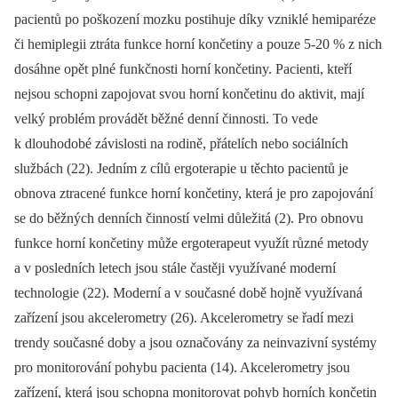
pacientů po poškození mozku postihuje díky vzniklé hemiparéze
či hemiplegii ztráta funkce horní končetiny a pouze 5-20 % z nich
dosáhne opět plné funkčnosti horní končetiny. Pacienti, kteří
nejsou schopni zapojovat svou horní končetinu do aktivit, mají
velký problém provádět běžné denní činnosti. To vede
k dlouhodobé závislosti na rodině, přátelích nebo sociálních
službách (22). Jedním z cílů ergoterapie u těchto pacientů je
obnova ztracené funkce horní končetiny, která je pro zapojování
se do běžných denních činností velmi důležitá (2). Pro obnovu
funkce horní končetiny může ergoterapeut využít různé metody
a v posledních letech jsou stále častěji využívané moderní
technologie (22). Moderní a v současné době hojně využívaná
zařízení jsou akcelerometry (26). Akcelerometry se řadí mezi
trendy současné doby a jsou označovány za neinvazivní systémy
pro monitorování pohybu pacienta (14). Akcelerometry jsou
zařízení, která jsou schopna monitorovat pohyb horních končetin