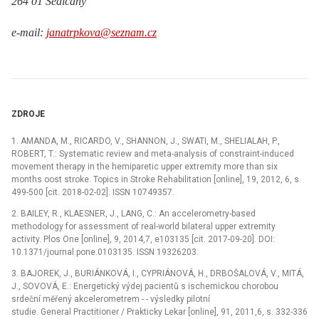
264 01 Sedlčany
e-mail:
janatrpkova@seznam.cz
ZDROJE
1.
AMANDA, M., RICARDO, V., SHANNON, J., SWATI, M., SHELIALAH, P.,
ROBERT, T.:
Systematic review and meta-analysis of constraint-induced
movement therapy in the hemiparetic upper extremity more than six
months oost stroke. Topics in Stroke Rehabilitation [online], 19, 2012, 6, s.
499-500 [cit. 2018-02-02]. ISSN 10749357.
2.
BAILEY, R., KLAESNER, J., LANG, C.:
An accelerometry-based
methodology for assessment of real-world bilateral upper extremity
activity. Plos One [online], 9, 2014,7, e103135 [cit. 2017-09-20]. DOI:
10.1371/journal.pone.0103135. ISSN 19326203.
3.
BAJOREK, J., BURIÁNKOVÁ, I., CYPRIÁNOVÁ, H., DRBOŠALOVÁ, V., MITÁ,
J., SOVOVÁ, E.:
Energetický výdej pacientů s ischemickou chorobou
srdeční mĕřený akcelerometrem - -⁠ výsledky pilotní
studie. General Practitioner / Prakticky Lekar [online], 91, 2011,6, s. 332-336