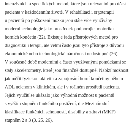
intenzivních a specifických metod, které jsou relevantní pro účast
pacienta v každodenním životě. V rehabilitaci i ergoterapii
u pacientů po poškození mozku jsou stále více využívány
moderní technologie jako prostředek podporující motoriku
horních končetin (22). Existuje řada přístrojových metod pro
diagnostiku i terapii, ale velmi často jsou tyto přístroje z důvodu
ekonomické nebo technologické náročnosti nedostupné (26).
V současné době moderními a často využívanými pomůckami se
staly akcelerometry, které jsou finančně dostupné. Nabízí možnost
jak měřit fyzickou aktivitu a zapojování horní končetiny během
ADL nejenom v klinickém, ale i v reálném prostředí pacienta.
Jejich využití se ukázalo jako výhodná možnost u pacientů
s vyšším stupněm funkčního postižení, dle Mezinárodní
klasifikace funkčních schopností, disability a zdraví (MKF)
stupněm 2 a 3 (3, 25, 26).