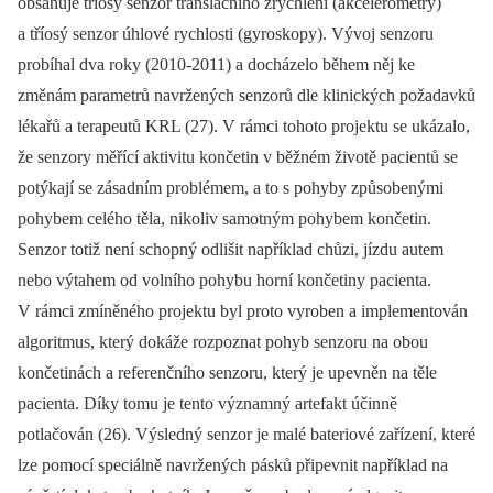
obsahuje tříosý senzor translačního zrychlení (akcelerometry)
a tříosý senzor úhlové rychlosti (gyroskopy). Vývoj senzoru
probíhal dva roky (2010-2011) a docházelo během něj ke
změnám parametrů navržených senzorů dle klinických požadavků
lékařů a terapeutů KRL (27). V rámci tohoto projektu se ukázalo,
že senzory měřící aktivitu končetin v běžném životě pacientů se
potýkají se zásadním problémem, a to s pohyby způsobenými
pohybem celého těla, nikoliv samotným pohybem končetin.
Senzor totiž není schopný odlišit například chůzi, jízdu autem
nebo výtahem od volního pohybu horní končetiny pacienta.
V rámci zmíněného projektu byl proto vyroben a implementován
algoritmus, který dokáže rozpoznat pohyb senzoru na obou
končetinách a referenčního senzoru, který je upevněn na těle
pacienta. Díky tomu je tento významný artefakt účinně
potlačován (26). Výsledný senzor je malé bateriové zařízení, které
lze pomocí speciálně navržených pásků připevnit například na