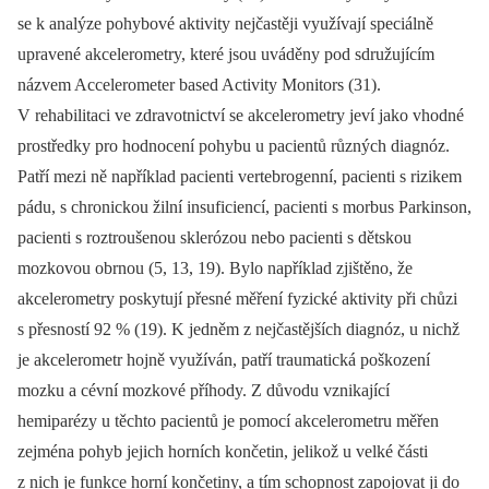
se k analýze pohybové aktivity nejčastěji využívají speciálně
upravené akcelerometry, které jsou uváděny pod sdružujícím
názvem Accelerometer based Activity Monitors (31).
V rehabilitaci ve zdravotnictví se akcelerometry jeví jako vhodné
prostředky pro hodnocení pohybu u pacientů různých diagnóz.
Patří mezi ně například pacienti vertebrogenní, pacienti s rizikem
pádu, s chronickou žilní insuficiencí, pacienti s morbus Parkinson,
pacienti s roztroušenou sklerózou nebo pacienti s dětskou
mozkovou obrnou (5, 13, 19). Bylo například zjištěno, že
akcelerometry poskytují přesné měření fyzické aktivity při chůzi
s přesností 92 % (19). K jedněm z nejčastějších diagnóz, u nichž
je akcelerometr hojně využíván, patří traumatická poškození
mozku a cévní mozkové příhody. Z důvodu vznikající
hemiparézy u těchto pacientů je pomocí akcelerometru měřen
zejména pohyb jejich horních končetin, jelikož u velké části
z nich je funkce horní končetiny, a tím schopnost zapojovat ji do