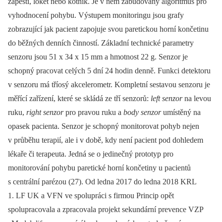
zápěstí, loket nebo kotník. Je v něm zabudovaný algoritmus pro
vyhodnocení pohybu. Výstupem monitoringu jsou grafy
zobrazující jak pacient zapojuje svou paretickou horní končetinu
do běžných denních činností. Základní technické parametry
senzoru jsou 51 x 34 x 15 mm a hmotnost 22 g. Senzor je
schopný pracovat celých 5 dní 24 hodin denně. Funkci detektoru
v senzoru má tříosý akcelerometr. Kompletní sestavou senzoru je
měřící zařízení, které se skládá ze tří senzorů:
left senzor
na levou
ruku,
right senzor
pro pravou ruku a
body senzor
umístěný na
opasek pacienta. Senzor je schopný monitorovat pohyb nejen
v průběhu terapií, ale i v době, kdy není pacient pod dohledem
lékaře či terapeuta. Jedná se o jedinečný prototyp pro
monitorování pohybu paretické horní končetiny u pacientů
s centrální parézou (27). Od ledna 2017 do ledna 2018 KRL
1. LF UK a VFN ve spolupráci s firmou Princip opět
spolupracovala a zpracovala projekt sekundární prevence VZP