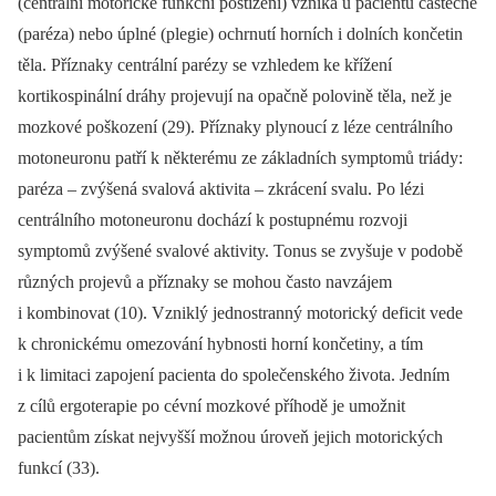
(centrální motorické funkční postižení) vzniká u pacientů částečné
(paréza) nebo úplné (plegie) ochrnutí horních i dolních končetin
těla. Příznaky centrální parézy se vzhledem ke křížení
kortikospinální dráhy projevují na opačně polovině těla, než je
mozkové poškození (29). Příznaky plynoucí z léze centrálního
motoneuronu patří k některému ze základních symptomů triády:
paréza –⁠ zvýšená svalová aktivita –⁠ zkrácení svalu. Po lézi
centrálního motoneuronu dochází k postupnému rozvoji
symptomů zvýšené svalové aktivity. Tonus se zvyšuje v podobě
různých projevů a příznaky se mohou často navzájem
i kombinovat (10). Vzniklý jednostranný motorický deficit vede
k chronickému omezování hybnosti horní končetiny, a tím
i k limitaci zapojení pacienta do společenského života. Jedním
z cílů ergoterapie po cévní mozkové příhodě je umožnit
pacientům získat nejvyšší možnou úroveň jejich motorických
funkcí (33).