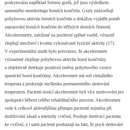
poskytována například formou grafů, jež jsou výsledkem
samotného monitoringu horních končetin. Grafy znázorňují
pohybovou aktivitu horních končetin a dokážou vyjádřit poměr
zapojování horních končetin do běžných denních činností.
Akcelerometry, založené na pozitivní zpětné vazbě, výrazně
zlepšují množství i kvalitu vykonávané fyzické aktivity (17).
V experimentální studii bylo potvrzeno, že akcelerometr
významně zlepšuje pohybovou aktivitu horní končetiny
a objektivně detekuje pozitivní změny pohybového vzorce
spastické horní končetiny. Akcelerometr má roli virtuálního
terapeuta a poskytuje myšlenku permanentního sledování
terapeutem. Pacienti nosící akcelerometr byli více motivováni pro
spolupráci během celého rehabilitačního procesu. Akcelerometr
vede k celkově aktivnějšímu přístupu pacientů zejména při
dodržování zásad a intenzity cvičení. Posiluje motivaci pacienta
ke cvičení, a i sami pacienti poukazují na fakt, že pocit sledování