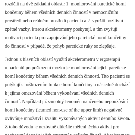
rozdělit na dvě základní oblasti: 1. monitorování paretické horní
končetiny během všedních denních činností v nemocničním
prostředí nebo reálném prostředí pacienta a 2. využití pozitivní
zpětné vazby, kterou akcelerometry poskytují, a tím zvyšují
motivaci pacienta pro zapojování jeho paretické horní končetiny
do činností v případě, že pohyb paretické ruky se zlepšuje.
Jednou z hlavních oblastí využití akcelerometru v ergoterapii
u pacientů po poškození mozku je monitorování jejich paretické
horní končetiny během všedních denních činností. Tito pacienti se
potýkají s poškozením funkce horní končetiny a následně dochází
k jejímu omezování během vykonávání všedních denních
činností. Například již samotný fenomén naučeného nepoužívání
horní končetiny (learned non-use of the upper limb) negativně
ovlivňuje množství i kvalitu vykonávaných aktivit denního života.
Z toho důvodu je nezbytně důležité měření těchto aktivit pro