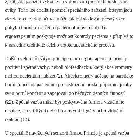
zjistit, zda pacienti vykonávají v domácím prostředí předepsané
cviky. Toho lze docílit i pomocí speciálního zařízení, kterým jsou
akcelerometry doplněny a může tak být sledován přesný vzor
pohybu horních končetin (pattern of movement). To
ergoterapeutům poskytuje možnost kontroly pacienta a přispívá to
k následné efektivitě celého ergoterapeutického procesu.
Dalším velmi důležitým principem pro ergoterapeuta je princip
pozitivní zpětné vazby, neboli biofeedbacku, který akcelerometry
mohou pacientům nabízet (2). Akcelerometry nošené na paretické
horní končetině pacientům po poškození mozku připomínají, aby
svou horní končetinu zapojovali do běžných denních činností
(22). Zpětná vazba může být poskytována formou vizuálního
displeje, akustickými nebo hmatovými signály nebo virtuální
realitou (12).
U speciálně navržených senzorů firmou Princip je zpětná vazba