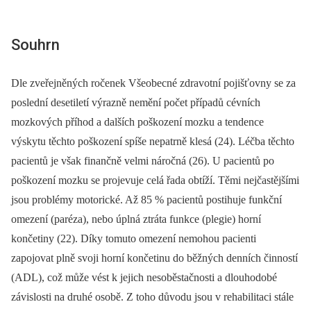
Souhrn
Dle zveřejněných ročenek Všeobecné zdravotní pojišťovny se za
poslední desetiletí výrazně nemění počet případů cévních
mozkových příhod a dalších poškození mozku a tendence
výskytu těchto poškození spíše nepatrně klesá (24). Léčba těchto
pacientů je však finančně velmi náročná (26). U pacientů po
poškození mozku se projevuje celá řada obtíží. Těmi nejčastějšími
jsou problémy motorické. Až 85 % pacientů postihuje funkční
omezení (paréza), nebo úplná ztráta funkce (plegie) horní
končetiny (22). Díky tomuto omezení nemohou pacienti
zapojovat plně svoji horní končetinu do běžných denních činností
(ADL), což může vést k jejich nesoběstačnosti a dlouhodobé
závislosti na druhé osobě. Z toho důvodu jsou v rehabilitaci stále