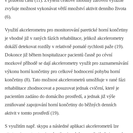
v průběhu času (11). Zvýšení celkové mobility zároveň výrazně
zvyšuje možnost vykonávat větší množství aktivit denního života
(6).
Využití akcelerometru pro monitorování paretické horní končetiny
je vhodné již v raných fázích rehabilitace, jelikož akcelerometry
dokáží detekovat rozdíly v relativně pomalé rychlosti paže (19).
Dokonce již během hospitalizace pacientů časně po cévní
mozkové příhodě se dají akcelerometry využít pro zaznamenávání
výkonu horní končetiny pro celkové hodnocení pohybu horní
končetiny (8). Tato možnost akcelerometrů umožňuje v rané fázi
rehabilitace zhodnocovat a posuzovat jednak cvičení, které je
pacientům zadáno do domácího prostředí, a jednak již výše
zmiňované zapojování horní končetiny do běžných denních
aktivit v tomto prostředí (19).
S využitím např. skypu a následné aplikaci akcelerometrů lze