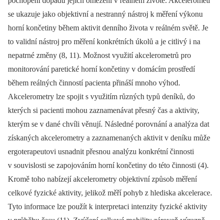
pochopení dopadu jejich omezení v reálném životě. Akcelerometr
se ukazuje jako objektivní a nestranný nástroj k měření výkonu
horní končetiny během aktivit denního života v reálném světě. Je
to validní nástroj pro měření konkrétních úkolů a je citlivý i na
nepatrné změny (8, 11). Možnost využití akcelerometrů pro
monitorování paretické horní končetiny v domácím prostředí
během reálných činností pacienta přináší mnoho výhod.
Akcelerometry lze spojit s využitím různých typů deníků, do
kterých si pacienti mohou zaznamenávat přesný čas a aktivity,
kterým se v dané chvíli věnují. Následné porovnání a analýza dat
získaných akcelerometry a zaznamenaných aktivit v deníku může
ergoterapeutovi usnadnit přesnou analýzu konkrétní činnosti
v souvislosti se zapojováním horní končetiny do této činnosti (4).
Kromě toho nabízejí akcelerometry objektivní způsob měření
celkové fyzické aktivity, jelikož měří pohyb z hlediska akcelerace.
Tyto informace lze použít k interpretaci intenzity fyzické aktivity