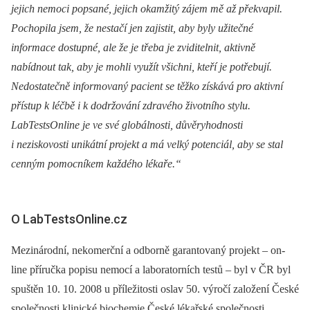
jejich nemoci popsané, jejich okamžitý zájem mě až překvapil.
Pochopila jsem, že nestačí jen zajistit, aby byly užitečné
informace dostupné, ale že je třeba je zviditelnit, aktivně
nabídnout tak, aby je mohli využít všichni, kteří je potřebují.
Nedostatečně informovaný pacient se těžko získává pro aktivní
přístup k léčbě i k dodržování zdravého životního stylu.
LabTestsOnline je ve své globálnosti, důvěryhodnosti
i neziskovosti unikátní projekt a má velký potenciál, aby se stal
cenným pomocníkem každého lékaře.“
O LabTestsOnline.cz
Mezinárodní, nekomerční a odborně garantovaný projekt –⁠ on-
line příručka popisu nemocí a laboratorních testů –⁠ byl v ČR byl
spuštěn 10. 10. 2008 u příležitosti oslav 50. výročí založení České
společnosti klinické biochemie České lékařské společnosti