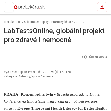
preLekára.sk
preLekára.sk
/
Odborné časopisy
/
Praktický lékař
/
2011 - 3
LabTestsOnline, globální projekt
pro zdravé i nemocné
Česká verzia
Vyšlo v časopise:
Prakt. Lék. 2011; 91(3): 177-178
Kategorie: Aktuality/zprávy/recenze
PRAHA: Koncem ledna byla v
Bruselu uspořádána Dinner
konference na téma Zlepšení zdravotní gramotnosti pro lepší
zdraví v
Evropě (Improving Health Literacy for Better Health