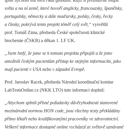
spíše bychom mu měli říkat globální. Když si představíte mapu
světa a na ní země, které hovoří anglicky, francouzsky, španělsky,
portugalsky, německy a
dále maďarsky, polsky, česky, řecky
a čínsky, pokrývá tento projekt téměř celý svět,“
vysvětlil
prof. Tomáš Zima, předseda České společnosti klinické
biochemie (ČSKB) a děkan 1. LF UK.
„Jsem hrdý, že jsme se k tomuto projektu připojili a
že jsme
umožnili českým pacientům přístup ke stejným informacím, jako
mají pacienti v USA nebo v západní Evropě.
Prof. Jaroslav Racek, předseda Národní koordinační komise
LabTestsOnline.cz (NKK LTO) tuto informaci doplnil:
„Abychom splnili přísné požadavky důvěryhodnosti stanovené
mezinárodní normou HON code, jsou všechny texty překládány
přímo lékaři nebo kvalifikovanými pracovníky ve zdravotnictví.
Veškeré informace dostupné online vycházejí ze světově uznávané