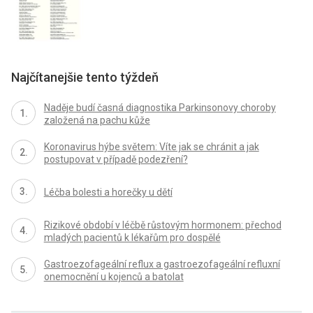
Najčítanejšie tento týždeň
Naděje budí časná diagnostika Parkinsonovy choroby
založená na pachu kůže
Koronavirus hýbe světem: Víte jak se chránit a jak
postupovat v případě podezření?
Léčba bolesti a horečky u dětí
Rizikové období v léčbě růstovým hormonem: přechod
mladých pacientů k lékařům pro dospělé
Gastroezofageální reflux a gastroezofageální refluxní
onemocnění u kojenců a batolat