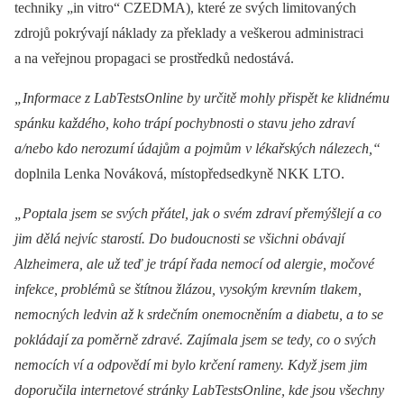
techniky „in vitro“ CZEDMA), které ze svých limitovaných
zdrojů pokrývají náklady za překlady a veškerou administraci
a na veřejnou propagaci se prostředků nedostává.
„Informace z
LabTestsOnline by určitě mohly přispět ke klidnému
spánku každého, koho trápí pochybnosti o stavu jeho zdraví
a/nebo kdo nerozumí údajům a
pojmům v lékařských nálezech,“
doplnila Lenka Nováková, místopředsedkyně NKK LTO.
„Poptala jsem se svých přátel, jak o svém zdraví přemýšlejí a
co
jim dělá nejvíc starostí. Do budoucnosti se všichni obávají
Alzheimera, ale už teď je trápí řada nemocí od alergie, močové
infekce, problémů se štítnou žlázou, vysokým krevním tlakem,
nemocných ledvin až k srdečním onemocněním a diabetu, a
to se
pokládají za poměrně zdravé. Zajímala jsem se tedy, co o svých
nemocích ví a
odpovědí mi bylo krčení rameny. Když jsem jim
doporučila internetové stránky LabTestsOnline, kde jsou všechny