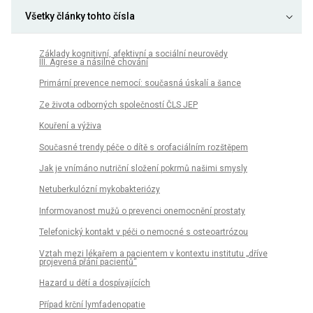
Všetky články tohto čísla
Základy kognitivní, afektivní a sociální neurovědy
III. Agrese a násilné chování
Primární prevence nemocí: současná úskalí a šance
Ze života odborných společností ČLS JEP
Kouření a výživa
Současné trendy péče o dítě s orofaciálním rozštěpem
Jak je vnímáno nutriční složení pokrmů našimi smysly
Netuberkulózní mykobakteriózy
Informovanost mužů o prevenci onemocnění prostaty
Telefonický kontakt v péči o nemocné s osteoartrózou
Vztah mezi lékařem a pacientem v kontextu institutu „dříve
projevená přání pacientů“
Hazard u dětí a dospívajících
Případ krční lymfadenopatie