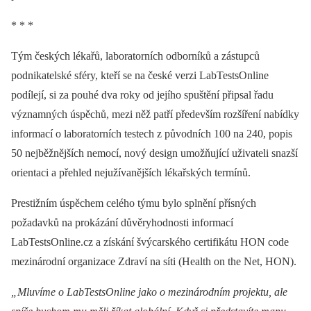
* * *
Tým českých lékařů, laboratorních odborníků a zástupců
podnikatelské sféry, kteří se na české verzi LabTestsOnline
podílejí, si za pouhé dva roky od jejího spuštění připsal řadu
významných úspěchů, mezi něž patří především rozšíření nabídky
informací o laboratorních testech z původních 100 na 240, popis
50 nejběž­nějších nemocí, nový design umožňující uživateli snazší
orientaci a přehled nejužívanějších lékařských termínů.
Prestižním úspěchem celého týmu bylo splnění přísných
požadavků na prokázání důvěryhodnosti informací
LabTestsOnline.cz a získání švýcarského certifikátu HON code
mezinárodní organizace Zdraví na síti (Health on the Net, HON).
„Mluvíme o LabTestsOnline jako o
mezinárodním projektu, ale