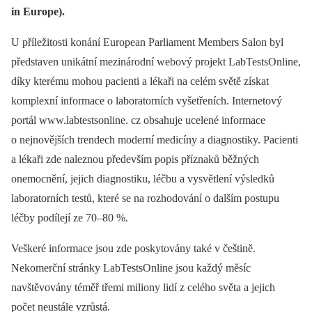
in Europe).
U příležitosti konání European Parliament Members Salon byl
představen unikátní mezinárodní webový projekt LabTestsOnline,
díky kterému mohou pacienti a lékaři na celém světě získat
komplexní informace o laboratorních vyšetřeních. Internetový
portál www.labtestsonline. cz obsahuje ucelené informace
o nejnovějších trendech moderní medicíny a diagnostiky. Pacienti
a lékaři zde naleznou především popis příznaků běžných
onemocnění, jejich diagnostiku, léčbu a vysvětlení výsledků
laboratorních testů, které se na rozhodování o dalším postupu
léčby podílejí ze 70–80 %.
Veškeré informace jsou zde poskytovány také v češtině.
Nekomerční stránky LabTestsOnline jsou každý měsíc
navštěvovány téměř třemi miliony lidí z celého světa a jejich
počet neustále vzrůstá.