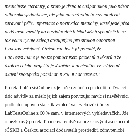
medicínské literatury, a
proto je třeba je chápat nikoli jako názor
odborníka-jednotlivce, ale jako mezinárodní trendy moderní
zdravotní péče. Informace o novinkách medicíny, které ještě před
nedávnem zazněly na mezinárodních lékařských sympóziích, se
tak velmi rychle stávají dostupnými pro širokou odbornou
i
laickou veřejnost. Ovšem rád bych připomněl, že
LabTestsOnline je pouze pomocníkem pacientů a lékařů a
že
úkolem celého projektu je lékařům a pacientům ve vzájemné
aktivní spolupráci pomáhat, nikoli ji nahrazovat.“
Projekt LabTestsOnline.cz je určen zejména pacientům. Dvacet
tisíc návštěv za měsíc jejich zájem potvrzuje; navíc si návštěvníci
podle dostupných statistik vyhledávají webové stránky
LabTestsOnline z 60 % sami v internetových vyhledavačích. Jde
o neziskový projekt financovaný dvěma neziskovými asociacemi
(ČSKB a Českou asociací dodavatelů prostředků zdravotnické