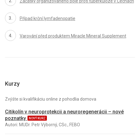
Začátky organizovaného boje proti tuberkulóze v Čechách
Případ krční lymfadenopatie
Varování před produktem Miracle Mineral Supplement
Kurzy
Zvýšte si kvalifikáciu online z pohodlia domova
Citikolín v neuroprotekcii a neuroregenerácii – nové
poznatky
NOVÝ KURZ
Autori: MUDr. Petr Výborný, CSc., FEBO