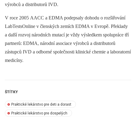
výrobců a distributorů IVD.
V roce 2005 AACC a EDMA podepsaly dohodu o rozšiřování
LabTestsOnline v členských zemích EDMA v Evropě. Překlady
a další rozvoj národních mutací je vždy výsledkem spolupráce tří
partnerů: EDMA, národní asociace výrobců a distributorů
zástupců IVD a odborné společnosti klinické chemie a laboratorní
me­dicíny.
ŠTÍTKY
Praktické lekárstvo pre deti a dorast
Praktické lekárstvo pre dospelých