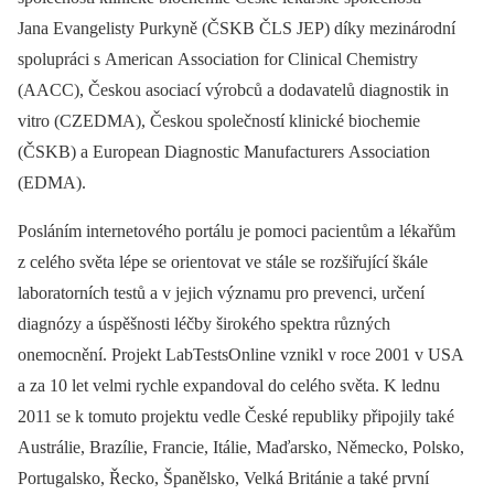
Jana Evangelisty Purkyně (ČSKB ČLS JEP) díky mezinárodní
spolupráci s American Association for Clinical Chemistry
(AACC), Českou asociací výrobců a dodavatelů diagnostik in
vitro (CZEDMA), Českou společností klinické biochemie
(ČSKB) a European Diagnostic Manufacturers Association
(EDMA).
Posláním internetového portálu je pomoci pacientům a lékařům
z celého světa lépe se orientovat ve stále se rozšiřující škále
laboratorních testů a v jejich významu pro prevenci, určení
diagnózy a úspěšnosti léčby širokého spektra různých
onemocnění. Projekt LabTestsOnline vznikl v roce 2001 v USA
a za 10 let velmi rychle expandoval do celého světa. K lednu
2011 se k tomuto projektu vedle České republiky připojily také
Austrálie, Brazílie, Francie, Itálie, Maďarsko, Německo, Polsko,
Portugalsko, Řecko, Španělsko, Velká Británie a také první