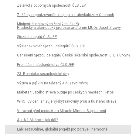
Ze života odborných společností ČLS JEP
Začátky organizovaného boje proti tuberkulóze v Čechách
Miniportréty slavných českých lékařů
Hradecký a olomoucký profesor anatomie MUDr. Josef Zrzavý
Sjezd delegátů ČLS JEP
Výsledek voleb Sjezdu delegátů ČLS JEP
Usnesení Sjezdu delegátů České lékařské společnosti J. E. Purkyně
Prohlášení předsednictva ČLS JEP
23. Bohnické sexuologické dny
Výživa a její vliv na tělesný a duševní vývoj
Maketa tlustého střeva putuje po českých městech i letos
WHO: Cvičení snižuje výskyt rakoviny prsu a tlustého střeva
Varování před produktem Miracle Mineral Supplement
ApoA-1 Miláno – jak dál?
LabTestsOnline, globální projekt pro zdravé i nemocné