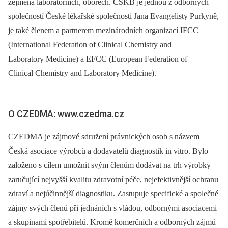
zejména laboratorních, oborech. ČSKB je jednou z odborných
společností České lékařské společnosti Jana Evangelisty Purkyně,
je také členem a partnerem mezinárodních organizací IFCC
(International Federation of Clinical Chemistry and
Laboratory Medicine) a EFCC (European Federation of
Clinical Chemistry and Laboratory Medicine).
O CZEDMA: www.czedma.cz
CZEDMA je zájmové sdružení právnických osob s názvem
Česká asociace výrobců a dodavatelů diagnostik in vitro. Bylo
založeno s cílem umožnit svým členům dodávat na trh výrobky
zaručující nejvyšší kvalitu zdravotní péče, nejefektivnější ochranu
zdraví a nejúčinnější diagnostiku. Zastupuje specifické a společné
zájmy svých členů při jednáních s vládou, odbornými asociacemi
a skupinami spotřebitelů. Kromě komerčních a odborných zájmů