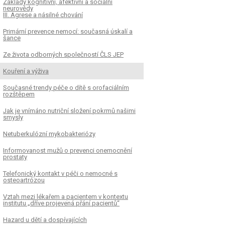
Základy kognitivní, afektivní a sociální
neurovědy
III. Agrese a násilné chování
Primární prevence nemocí: současná úskalí a
šance
Ze života odborných společností ČLS JEP
Kouření a výživa
Současné trendy péče o dítě s orofaciálním
rozštěpem
Jak je vnímáno nutriční složení pokrmů našimi
smysly
Netuberkulózní mykobakteriózy
Informovanost mužů o prevenci onemocnění
prostaty
Telefonický kontakt v péči o nemocné s
osteoartrózou
Vztah mezi lékařem a pacientem v kontextu
institutu „dříve projevená přání pacientů“
Hazard u dětí a dospívajících