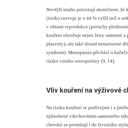
Novější studie potvrzují skutečnost, že 
(riziko rozvoje je o 44 % vyšší než u n
v oblasti reprodukce (poruchy plodnosti,
kouření ohrožuje nejen ženy samotné a 
placenty), ale také dosud nenarozené dít
syndrom). Menopauza přichází u kuřaček
riziko vzniku osteoporózy (9, 14).
Vliv kouření na výživové 
Na rizika kouření se podívejme i z jiné
způsobené vdechováním samotného tab
chování se promítají i do životního sty