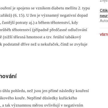
Zvýšt
kouření je spojeno se vznikem diabetu mellitu 2. typu
Citi
ekuřáků) (6, 15). U žen je významný negativní dopad
neur
Autor
 častější potraty aj.) a během těhotenství, kdy
průběh těhotenství (případně předčasné odlučování
VŠET
ě (nižší tělesná hmotnost a tzv. fetální tabákový
 podstatně dříve než u nekuřaček, čímž se zvyšuje
chování
ho úhlu pohledu, než jsou jen přímé následky kouření
ákového kouře. Nepřímé důsledky kuřáckého
lu, a tak významnou měrou ovlivňují v negativním