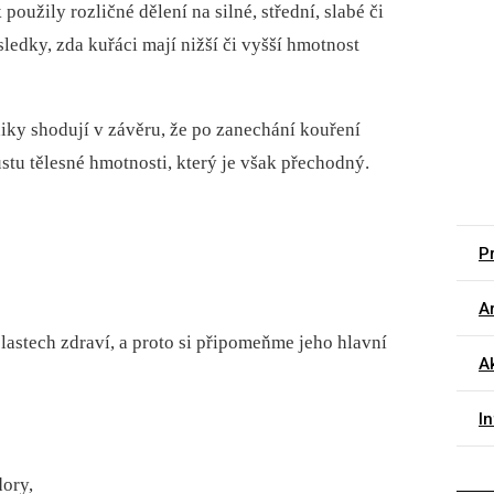
použily rozličné dělení na silné, střední, slabé či
ledky, zda kuřáci mají nižší či vyšší hmotnost
diky shodují v závěru, že po zanechání kouření
tu tělesné hmotnosti, který je však přechodný.
Pr
Ar
astech zdraví, a proto si připomeňme jeho hlavní
A
I
ory,