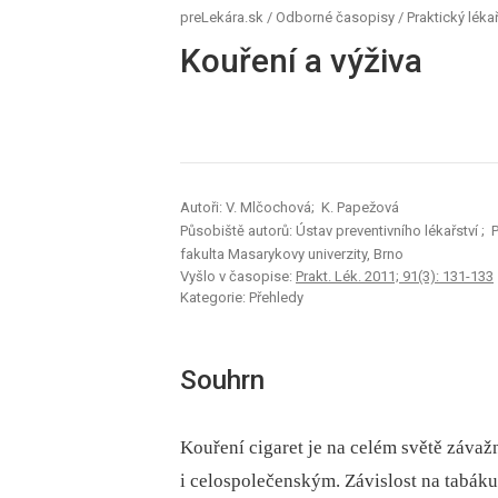
preLekára.sk
/
Odborné časopisy
/
Praktický léka
Kouření a výživa
Autoři: V. Mlčochová; K. Papežová
Působiště autorů: Ústav preventivního lékařství
; 
fakulta Masarykovy univerzity, Brno
Vyšlo v časopise:
Prakt. Lék. 2011; 91(3): 131-133
Kategorie: Přehledy
Souhrn
Kouření cigaret je na celém světě záva
i celospolečenským. Závislost na tabáku