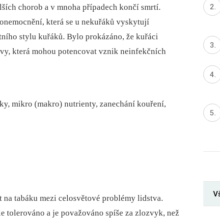
lších chorob a v mnoha případech končí smrtí.
 onemocnění, která se u nekuřáků vyskytují
otního stylu kuřáků. Bylo prokázáno, že kuřáci
živy, která mohou potencovat vznik neinfekčních
yky, mikro (makro) nutrienty, zanechání kouření,
Vš
st na tabáku mezi celosvětové problémy lidstva.
ále tolerováno a je považováno spíše za zlozvyk, než