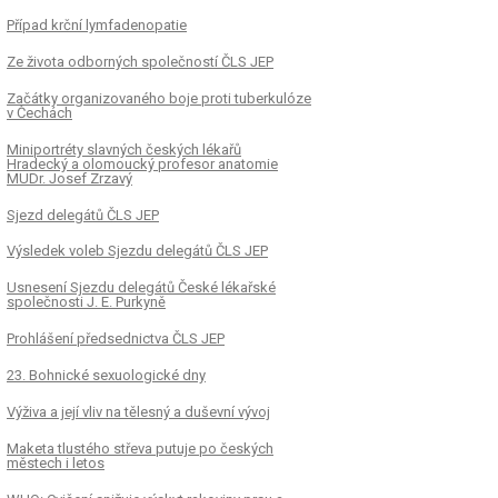
Případ krční lymfadenopatie
Ze života odborných společností ČLS JEP
Začátky organizovaného boje proti tuberkulóze
v Čechách
Miniportréty slavných českých lékařů
Hradecký a olomoucký profesor anatomie
MUDr. Josef Zrzavý
Sjezd delegátů ČLS JEP
Výsledek voleb Sjezdu delegátů ČLS JEP
Usnesení Sjezdu delegátů České lékařské
společnosti J. E. Purkyně
Prohlášení předsednictva ČLS JEP
23. Bohnické sexuologické dny
Výživa a její vliv na tělesný a duševní vývoj
Maketa tlustého střeva putuje po českých
městech i letos