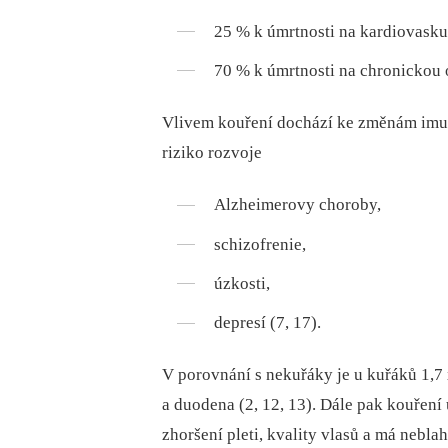
25 % k úmrtnosti na kardiovask
70 % k úmrtnosti na chronickou 
Vlivem kouření dochází ke změnám imun
riziko rozvoje
Alzheimerovy choroby,
schizofrenie,
úzkosti,
depresí (7, 17).
V porovnání s nekuřáky je u kuřáků 1,7
a duodena (2, 12, 13). Dále pak kouření
zhoršení pleti, kvality vlasů a má neblah