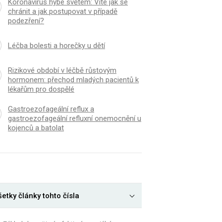
Koronavirus hýbe světem: Víte jak se
chránit a jak postupovat v případě
podezření?
Léčba bolesti a horečky u dětí
Rizikové období v léčbě růstovým
hormonem: přechod mladých pacientů k
lékařům pro dospělé
Gastroezofageální reflux a
gastroezofageální refluxní onemocnění u
kojenců a batolat
etky články tohto čísla