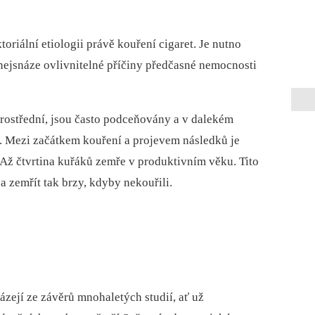
riální etiologii právě kouření cigaret. Je nutno
 nejsnáze ovlivnitelné příčiny předčasné nemocnosti
rostřední, jsou často podceňovány a v dalekém
é. Mezi začátkem kouření a projevem následků je
Až čtvrtina kuřáků zemře v produktivním věku. Tito
 zemřít tak brzy, kdyby nekouřili.
zejí ze závěrů mnohaletých studií, ať už