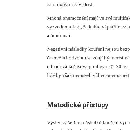
za drogovou závislost.
Mnohá onemocnění mají ve své multifakto
vyzvednout fakt, že kuřáctví patří mezi
a úmrtnosti.
Negativní následky kouření nejsou bezp
časovém horizontu se zdají být nereáln
odhadována časová prodleva 20–30 let. 
lidé by však nemuseli vůbec onemocnět a
Metodické přístupy
Výsledky šetření následků kouření vychá