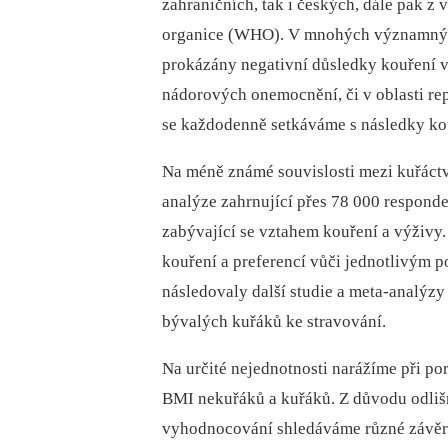
zahraničních, tak i českých, dále pak z 
organice (WHO). V mnohých významných 
prokázány negativní důsledky kouření 
nádorových onemocnění, či v oblasti rep
se každodenně setkáváme s následky kou
Na méně známé souvislosti mezi kuřáctv
analýze zahrnující přes 78 000 responden
zabývající se vztahem kouření a výživy
kouření a preferencí vůči jednotlivým 
následovaly další studie a meta-analýzy
bývalých kuřáků ke stravování.
Na určité nejednotnosti narážíme při po
BMI nekuřáků a kuřáků. Z důvodu odlišný
vyhodnocování shledáváme různé závěry