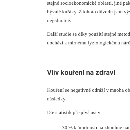
stejné socioekonomické oblasti, jiné pak 
bývalé kuřáky. Z tohoto důvodu jsou výs
nejednotné.
Další studie se díky použití stejné meto
dochází k mírnému fyziologickému nárůs
Vliv kouření na zdraví
Kouření se negativně odráží v mnoha obl
následky.
Dle statistik přispívá asi v
30 % k úmrtnosti na zhoubné nád