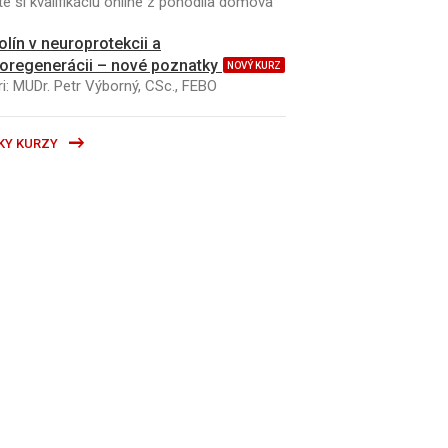
e si kvalifikáciu online z pohodlia domova
kolín v neuroprotekcii a
oregenerácii – nové poznatky
NOVÝ KURZ
i: MUDr. Petr Výborný, CSc., FEBO
KY KURZY