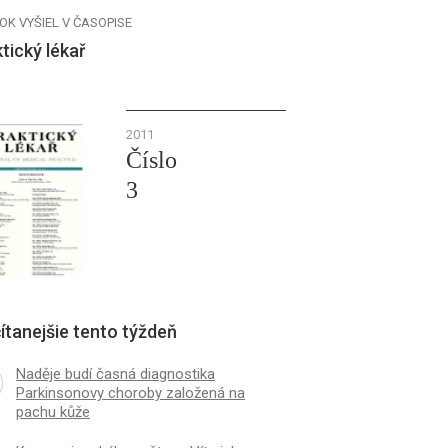
OK VYŠIEL V ČASOPISE
tický lékař
2011
Číslo
3
ítanejšie tento týždeň
Naděje budí časná diagnostika
Parkinsonovy choroby založená na
pachu kůže