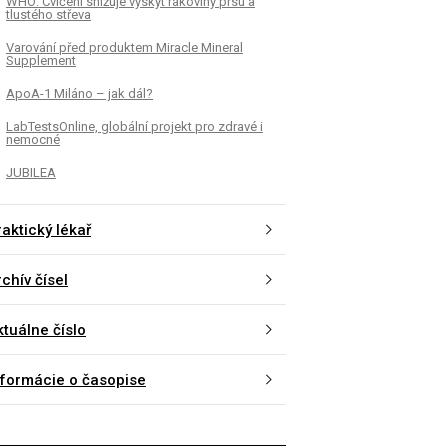
WHO: Cvičení snižuje výskyt rakoviny prsu a
tlustého střeva
Varování před produktem Miracle Mineral
Supplement
ApoA-1 Miláno – jak dál?
LabTestsOnline, globální projekt pro zdravé i
nemocné
JUBILEA
aktický lékař
chív čísel
ktuálne číslo
nformácie o časopise