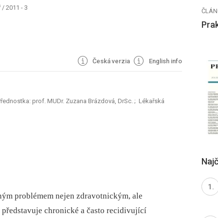
ř
/
2011 - 3
ČLÁN
Prak
Česká verzia
English info
Přednostka: prof. MUDr. Zuzana Brázdová, DrSc.
; Lékařská
Najč
žným problémem nejen zdravotnickým, ale
 představuje chronické a často recidivující