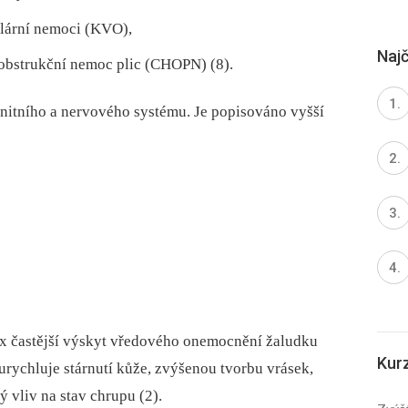
ulární nemoci (KVO),
Najč
obstrukční nemoc plic (CHOPN) (8).
itního a nervového systému. Je popisováno vyšší
 x častější výskyt vředového onemocnění žaludku
Kur
 urychluje stárnutí kůže, zvýšenou tvorbu vrásek,
ý vliv na stav chrupu (2).