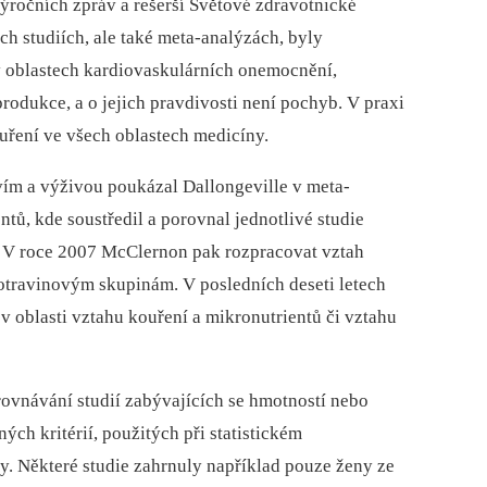
výročních zpráv a rešerší Světové zdravotnické
studiích, ale také meta-analýzách, byly
v oblastech kardiovaskulárních onemocnění,
rodukce, a o jejich pravdivosti není pochyb. V praxi
ření ve všech oblastech medicíny.
ím a výživou poukázal Dallongeville v meta-
tů, kde soustředil a porovnal jednotlivé studie
. V roce 2007 McClernon pak rozpracovat vztah
potravinovým skupinám. V posledních deseti letech
 v oblasti vztahu kouření a mikronutrientů či vztahu
rovnávání studií zabývajících se hmotností nebo
ch kritérií, použitých při statistickém
. Některé studie zahrnuly například pouze ženy ze