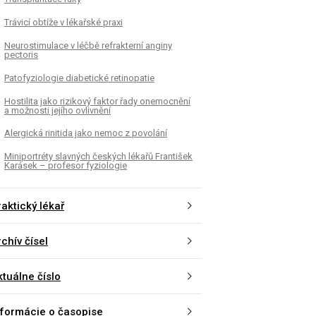
Trávicí obtíže v lékařské praxi
Neurostimulace v léčbě refrakterní anginy
pectoris
Patofyziologie diabetické retinopatie
Hostilita jako rizikový faktor řady onemocnění
a možnosti jejího ovlivnění
Alergická rinitida jako nemoc z povolání
Miniportréty slavných českých lékařů František
Karásek – profesor fyziologie
aktický lékař
chív čísel
ktuálne číslo
nformácie o časopise