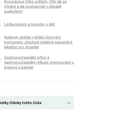
Koronavirus hýbe světem: Víte jak se
chránit a jak postupovat v případě
podezření?
Léčba bolesti a horečky u dětí
Rizikové období v léčbě růstovým
hormonem: přechod mladých pacientů k
lékařům pro dospělé
Gastroezofageální reflux a
gastroezofageální refluxní onemocnění u
kojenců a batolat
etky články tohto čísla