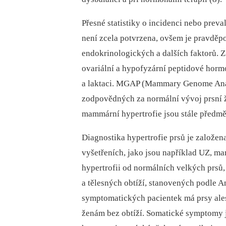
Přesné statistiky o incidenci nebo prev
není zcela potvrzena, ovšem je pravděp
endokrinologických a dalších faktorů. 
ovariální a hypofyzární peptidové horm
a laktaci. MGAP (Mammary Genome Ana
zodpovědných za normální vývoj prsní ž
mammární hypertrofie jsou stále předm
Diagnostika hypertrofie prsů je založen
vyšetřeních, jako jsou například UZ, m
hypertrofii od normálních velkých prsů
a tělesných obtíží, stanovených podle A
symptomatických pacientek má prsy alesp
ženám bez obtíží. Somatické symptomy 