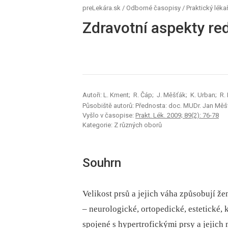
preLekára.sk
/
Odborné časopisy
/
Praktický léka
Zdravotní aspekty r
Autoři: L. Kment; R. Čáp; J. Měšťák; K. Urban; R.
Působiště autorů: Přednosta: doc. MUDr. Jan Měš
Vyšlo v časopise:
Prakt. Lék. 2009; 89(2): 76-78
Kategorie: Z různých oborů
Souhrn
Velikost prsů a jejich váha způsobují že
–⁠ neurologické, ortopedické, estetické, 
spojené s hypertrofickými prsy a jejic