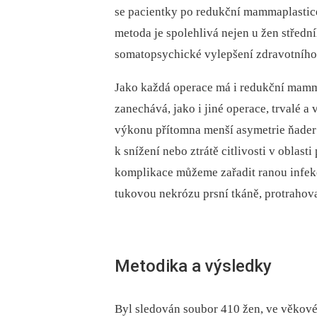
se pacientky po redukční mammaplastice 
metoda je spolehlivá nejen u žen středn
somatopsychické vylepšení zdravotního 
Jako každá operace má i redukční mamma
zanechává, jako i jiné operace, trvalé a 
výkonu přítomna menší asymetrie ňader a
k snížení nebo ztrátě citlivosti v oblas
komplikace můžeme zařadit ranou infekc
tukovou nekrózu prsní tkáně, protrahovan
Metodika a výsledky
Byl sledován soubor 410 žen, ve věkové