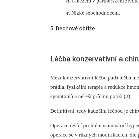
d
.
Omezení v partnerském životě
e
.
Nízké sebehodnocení.
5. Dechové obtíže.
Léčba konzervativní a chir
Mezi konzervativní léčbu patří léčba m
prádla, fyzikální terapie a redukce hmot
symptomů a neřeší příčinu potíží (2).
Definitivní, tedy kauzální léčbou je chir
Operace řešící problém mammární hyper
operace se v různých modifikacích, dle