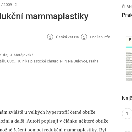
ř
/
2009 - 2
ČLÁN
edukční mammaplastiky
Prak
Česká verzia
English info
 Kufa; J. Matějovská
ťák, CSc.
; Klinika plastické chirurgie FN Na Bulovce, Praha
Najč
nám zvláště u velkých hypertrofií četné obtíže
kožní a další. Autoři popisují v článku některé obtíže
h možné řešení pomocí redukční mammaplastiky. Byl