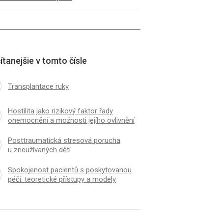
ítanejšie v tomto čísle
Transplantace ruky
Hostilita jako rizikový faktor řady
onemocnění a možnosti jejího ovlivnění
Posttraumatická stresová porucha
u zneužívaných dětí
Spokojenost pacientů s poskytovanou
péčí: teoretické přístupy a modely