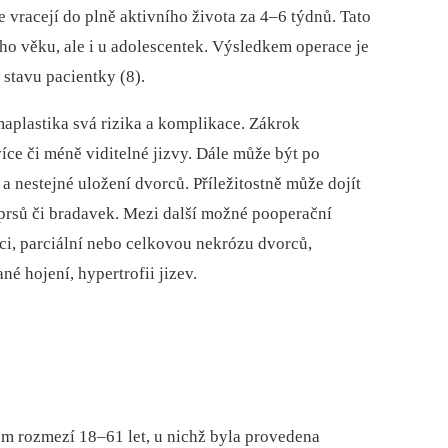
vracejí do plně aktivního života za 4–6 týdnů. Tato
ího věku, ale i u adolescentek. Výsledkem operace je
stavu pacientky (8).
plastika svá rizika a komplikace. Zákrok
více či méně viditelné jizvy. Dále může být po
 nestejné uložení dvorců. Příležitostně může dojít
ti prsů či bradavek. Mezi další možné pooperační
i, parciální nebo celkovou nekrózu dvorců,
é hojení, hypertrofii jizev.
m rozmezí 18–61 let, u nichž byla provedena