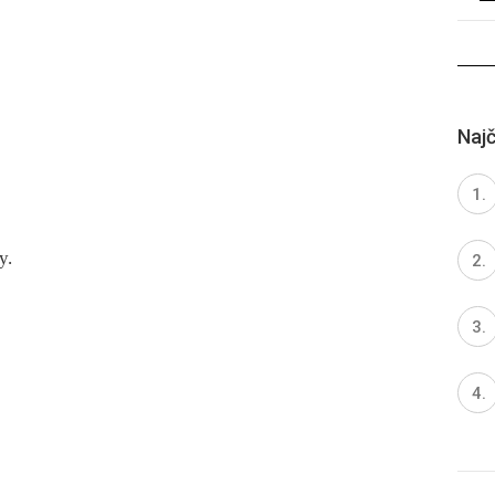
Najč
y.