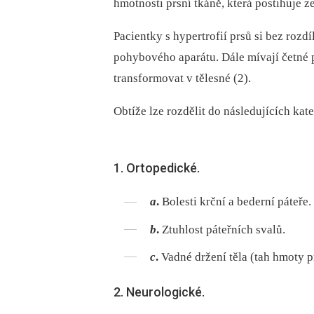
hmotnosti prsní tkáně, která postihuje z
Pacientky s hypertrofií prsů si bez rozd
pohybového aparátu. Dále mívají četné
transformovat v tělesné (2).
Obtíže lze rozdělit do následujících kate
1. Ortopedické.
a
.
Bolesti krční a bederní páteře.
b
.
Ztuhlost páteřních svalů.
c
.
Vadné držení těla (tah hmoty p
2. Neurologické.