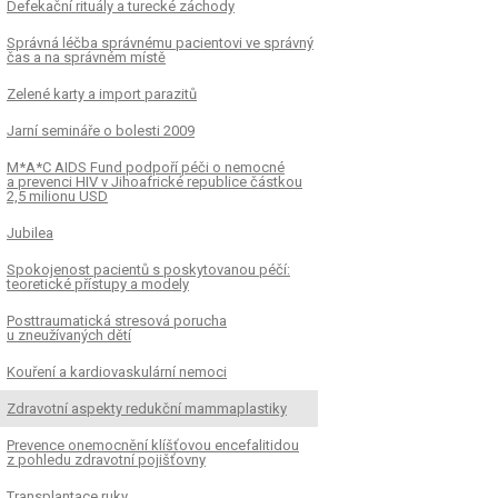
Defekační rituály a turecké záchody
Správná léčba správnému pacientovi ve správný
čas a na správném místě
Zelené karty a import parazitů
Jarní semináře o bolesti 2009
M*A*C AIDS Fund podpoří péči o nemocné
a prevenci HIV v Jihoafrické republice částkou
2,5 milionu USD
Jubilea
Spokojenost pacientů s poskytovanou péčí:
teoretické přístupy a modely
Posttraumatická stresová porucha
u zneužívaných dětí
Kouření a kardiovaskulární nemoci
Zdravotní aspekty redukční mammaplastiky
Prevence onemocnění klíšťovou encefalitidou
z pohledu zdravotní pojišťovny
Transplantace ruky