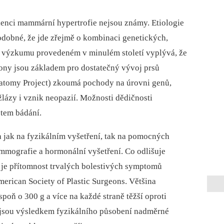
alenci mammární hypertrofie nejsou známy. Etiologie
odobné, že jde zřejmě o kombinaci genetických,
Z výzkumu provedeném v minulém století vyplývá, že
ony jsou základem pro dostatečný vývoj prsů
tomy Project) zkoumá pochody na úrovni genů,
lázy i vznik neopazií. Možnosti dědičnosti
ětem bádání.
a jak na fyzikálním vyšetření, tak na pomocných
ammografie a hormonální vyšetření. Co odlišuje
, je přítomnost trvalých bolestivých symptomů
merican Society of Plastic Surgeons. Většina
oň o 300 g a více na každé straně těžší oproti
jsou výsledkem fyzikálního působení nadměrné