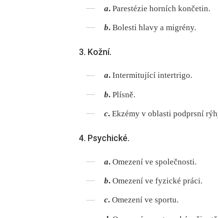
a
.
Parestézie horních končetin.
b
.
Bolesti hlavy a migrény.
3. Kožní.
a
.
Intermitující intertrigo.
b
.
Plísně.
c
.
Ekzémy v oblasti podprsní rýh
4. Psychické.
a
.
Omezení ve společnosti.
b
.
Omezení ve fyzické práci.
c
.
Omezení ve sportu.