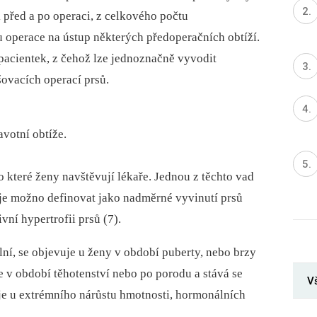
před a po operaci, z celkového počtu
operace na ústup některých předoperačních obtíží.
pacientek, z čehož lze jednoznačně vyvodit
ovacích operací prsů.
avotní obtíže.
 které ženy navštěvují lékaře. Jednou z těchto vad
ů je možno definovat jako nadměrné vyvinutí prsů
vní hypertrofii prsů (7).
ní, se objevuje u ženy v období puberty, nebo brzy
e v období těhotenství nebo po porodu a stává se
Vš
uje u extrémního nárůstu hmotnosti, hormonálních