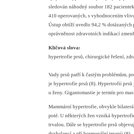
sledován náhodný soubor 182 pacientek 
410 operovaných, s vyhodnocením vlivu 
Ústup obtíží uvedlo 94,2 % dotázaných 
oprávněnost zdravotních indikací zmenš
Klíčová slova:
hypertrofie prsů, chirurgické řešení, zdr
Vady prsů patří k častým problémům, pro
je hypertrofie prsů (8). Hypertrofii prs
u ženy. Gigantomastie je termín pro masi
Mammární hypertrofie, obvykle bilaterál
poté. U některých žen vzniká hypertrofi
trvalou. Dále se hypertrofie prsů objev
dysbalancí a při hormonální terapii (8).