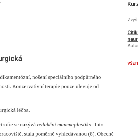
.
Kur
Zvýšt
Citi
neur
Autor
urgická
VŠET
edikamentózní, nošení speciálního podpůrného
nosti. Konzervativní terapie pouze ulevuje od
urgická léčba.
trofie se nazývá
redukční mammaplastika.
Tato
 pracoviště, stala poměrně vyhledávanou (8). Obecně