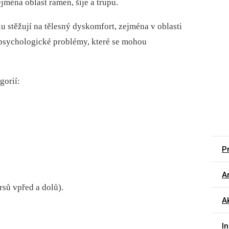
ejména oblast ramen, šíje a trupu.
ílu stěžují na tělesný dyskomfort, zejména v oblasti
 psychologické problémy, které se mohou
gorií:
Pr
Ar
rsů vpřed a dolů).
A
I