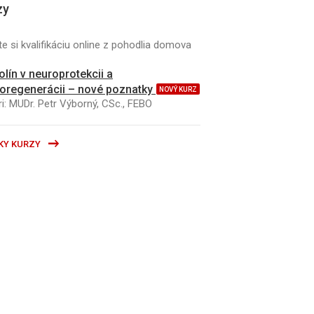
zy
e si kvalifikáciu online z pohodlia domova
kolín v neuroprotekcii a
oregenerácii – nové poznatky
NOVÝ KURZ
i: MUDr. Petr Výborný, CSc., FEBO
KY KURZY