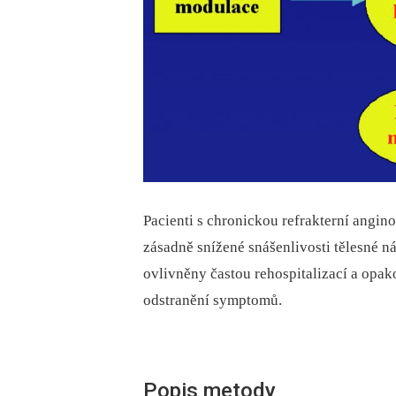
Pacienti s chronickou refrakterní angino
zásadně snížené snášenlivosti tělesné n
ovlivněny častou rehospitalizací a opa
odstranění symptomů.
Popis metody