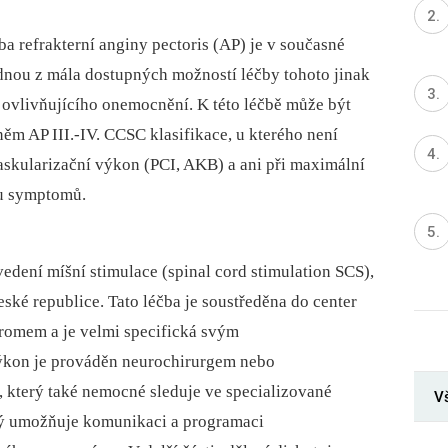
a refrakterní anginy pectoris (AP) je v současné
dnou z mála dostupných možností léčby tohoto jinak
ě ovlivňujícího onemocnění. K této léčbě může být
m AP III.-IV. CCSC klasifikace, u kterého není
skularizační výkon (PCI, AKB) a ani při maximální
pu symptomů.
dení míšní stimulace (spinal cord stimulation SCS),
eské republice. Tato léčba je soustředěna do center
dromem a je velmi specifická svým
výkon je prováděn neurochirurgem nebo
, který také nemocné sleduje ve specializované
Vš
ý umožňuje komunikaci a programaci