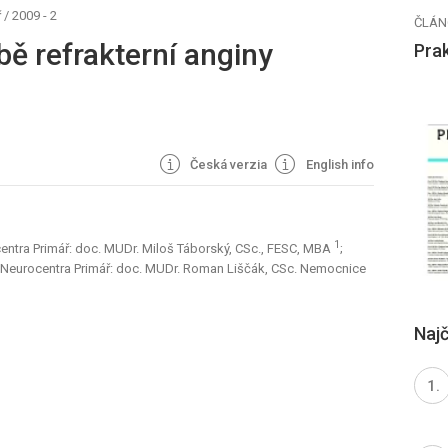
ř
/
2009 - 2
ČLÁN
bě refrakterní anginy
Prak
Česká verzia
English info
1
centra Primář: doc. MUDr. Miloš Táborský, CSc., FESC, MBA
;
ie Neurocentra Primář: doc. MUDr. Roman Liščák, CSc. Nemocnice
Najč