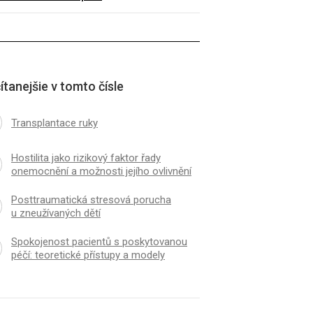
ítanejšie v tomto čísle
Transplantace ruky
Hostilita jako rizikový faktor řady
onemocnění a možnosti jejího ovlivnění
Posttraumatická stresová porucha
u zneužívaných dětí
Spokojenost pacientů s poskytovanou
péčí: teoretické přístupy a modely