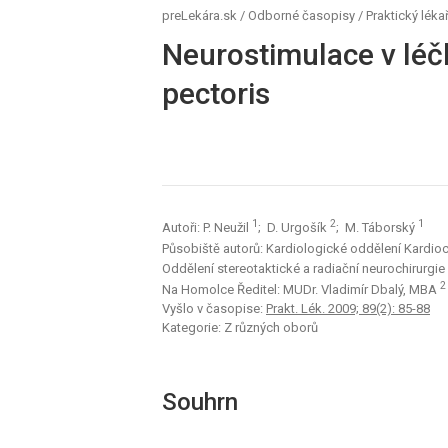
preLekára.sk
/
Odborné časopisy
/
Praktický léka
Neurostimulace v léč
pectoris
1
2
1
Autoři: P. Neužil
; D. Urgošík
; M. Táborský
Působiště autorů: Kardiologické oddělení Kardio
Oddělení stereotaktické a radiační neurochirurg
2
Na Homolce Ředitel: MUDr. Vladimír Dbalý, MBA
Vyšlo v časopise:
Prakt. Lék. 2009; 89(2): 85-88
Kategorie: Z různých oborů
Souhrn