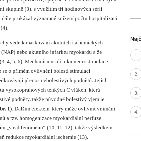
ní skupině (3), s využitím tří hodinových sérií
dále prokázal významné snížení počtu hospitalizací
(4).
Najč
míchy vede k maskování akutních ischemických
is (NAP) nebo akutního infarktu myokardu a že
3, 4, 5, 6). Mechanismus účinku neurostimulace
e se o přímém ovlivnění bolesti stimulací
edkovávají přenos nebolestivých podnětů. Jejich
vitu vysokoprahových tenkých C vláken, která
stivé podněty, takže původně bolestivý vjem je
br. 1)
. Dalším efektem, který může ovlivnit vnímání
fínů a tzv. homogenizace myokardiální perfuze
ím „steal fenomenu“ (10, 11, 12), takže výsledkem
veň redukce myokardiální ischemie (13).