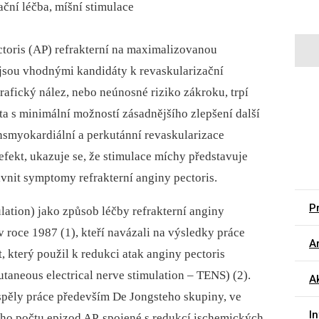
ační léčba, míšní stimulace
oris (AP) refrakterní na maximalizovanou
jsou vhodnými kandidáty k revaskularizační
afický nález, nebo neúnosné riziko zákroku, trpí
a s minimální možností zásadnějšího zlepšení další
nsmyokardiální a perkutánní revaskularizace
efekt, ukazuje se, že stimulace míchy představuje
ivnit symptomy refrakterní anginy pectoris.
Pr
ulation) jako způsob léčby refrakterní anginy
v roce 1987 (1), kteří navázali na výsledky práce
Ar
 který použil k redukci atak anginy pectoris
taneous electrical nerve stimulation –⁠ TENS) (2).
A
spěly práce především De Jongsteho skupiny, ve
I
ého počtu epizod AP, spojené s redukcí ischemických