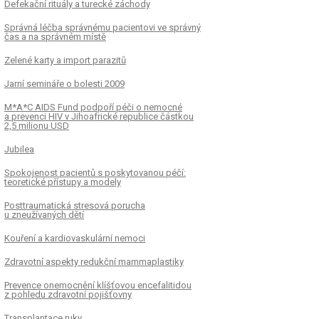
Defekační rituály a turecké záchody
Správná léčba správnému pacientovi ve správný
čas a na správném místě
Zelené karty a import parazitů
Jarní semináře o bolesti 2009
M*A*C AIDS Fund podpoří péči o nemocné
a prevenci HIV v Jihoafrické republice částkou
2,5 milionu USD
Jubilea
Spokojenost pacientů s poskytovanou péčí:
teoretické přístupy a modely
Posttraumatická stresová porucha
u zneužívaných dětí
Kouření a kardiovaskulární nemoci
Zdravotní aspekty redukční mammaplastiky
Prevence onemocnění klíšťovou encefalitidou
z pohledu zdravotní pojišťovny
Transplantace ruky