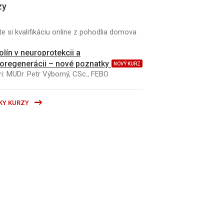
zy
e si kvalifikáciu online z pohodlia domova
kolín v neuroprotekcii a
oregenerácii – nové poznatky
NOVÝ KURZ
i: MUDr. Petr Výborný, CSc., FEBO
KY KURZY