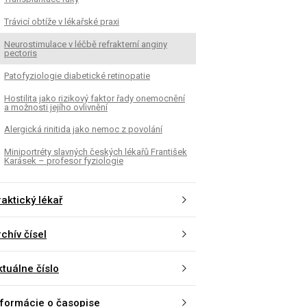
Trávicí obtíže v lékařské praxi
Neurostimulace v léčbě refrakterní anginy
pectoris
Patofyziologie diabetické retinopatie
Hostilita jako rizikový faktor řady onemocnění
a možnosti jejího ovlivnění
Alergická rinitida jako nemoc z povolání
Miniportréty slavných českých lékařů František
Karásek – profesor fyziologie
aktický lékař
chív čísel
ktuálne číslo
nformácie o časopise