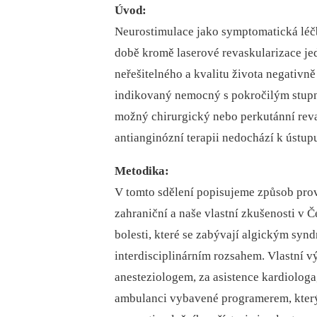
Úvod:
Neurostimulace jako symptomatická léčb
době kromě laserové revaskularizace je
neřešitelného a kvalitu života negativn
indikovaný nemocný s pokročilým stupně
možný chirurgický nebo perkutánní reva
antianginózní terapii nedochází k ústu
Metodika:
V tomto sdělení popisujeme způsob prove
zahraniční a naše vlastní zkušenosti v Č
bolesti, které se zabývají algickým syn
interdisciplinárním rozsahem. Vlastní 
anesteziologem, za asistence kardiologa
ambulanci vybavené programerem, kter