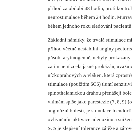
příhod za období 48 hodin, proti kontrol
neurostimulace během 24 hodin. Murray 
během jednoho roku sledování pacientů 
Základní námitky, že trvalá stimulace 
příhod včetně nestabilní angíny pector
působí arytmogenně, nebyly prokázány (
zatím není zcela jasně prokázán, uvažuj
nízkoprahových A vláken, která zprostř
stimulace (použitím SCS) tlumí senziti
spinothalamickou drahou přenášejí bole
vnímám spíše jako parestezie (7, 8, 9)
(o
anginózní bolesti, je stimulace b endor
ovlivněním aktivace adenozinu a snížen
SCS je zlepšení tolerance zátěže a záro