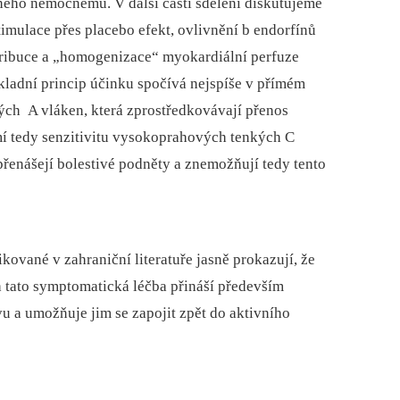
ného nemocnému. V další části sdělení diskutujeme
imulace přes placebo efekt, ovlivnění b endorfínů
tribuce a „homogenizace“ myokardiální perfuze
ladní princip účinku spočívá nejspíše v přímém
vých A vláken, která zprostředkovávají přenos
mí tedy senzitivitu vysokoprahových tenkých C
řenášejí bolestivé podněty a znemožňují tedy tento
kované v zahraniční literatuře jasně prokazují, že
 tato symptomatická léčba přináší především
 a umožňuje jim se zapojit zpět do aktivního