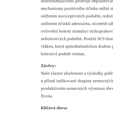
neurostimulačního přístroje implantova
mechanismy pozitivního účinku míšní st
snížením nociceptivních podnětů, redis
snížením účinků adenozinu, nicméně zák
ovlivnění bolesti stimulací nízkopraho
nebolestivých podnětů. Použití SCS tlu
vláken, která spinothalamickou drahou p
bolestivý podnět vnímat.
Závěry:
Naše vlastní zkušenosti a výsledky publi
u přísně indikované skupiny nemocných
produktivním nemocných výraznou úlevu
života.
Klíčová slova: