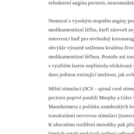
refrakterní angina pectoris, neuromodul
Nemocní s vysokým stupněm anginy pect
medikamentózní léčbu, kteří zároveň ne
intervenci buď pro nevhodný koronarogr
obvykle výrazně sníženou kvalitou život
medikamentózní léčbou. Protože ani tra
s využitím laseru nepřinesla očekávaný 
dnes jedinou existující možnost, jak ovl
Míšní stimulaci (SCS –⁠ spinal cord stim
pectoris poprvé použili Murphy a Giles 
Mannheimera z počátku osmdesátých let,
transkutánní nervovou stimulaci (transcu
K obecnému rozšíření metodiky pak při
kterých autoři prokázali snížení celkov