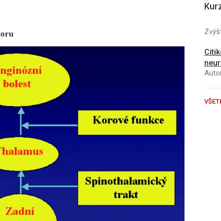
Kur
Zvýšt
toru
Citi
neur
Autor
VŠET