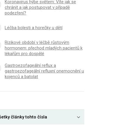
Koronavirus hýbe světem: Víte jak se
chránit a jak postupovat v případě
podezření?
Léčba bolesti a horečky u dětí
Rizikové období v léčbě růstovým
hormonem: přechod mladých pacientů k
lékařům pro dospělé
Gastroezofageální reflux a
gastroezofageální refluxní onemocnění u
kojenců a batolat
etky články tohto čísla