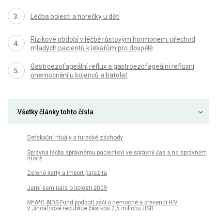
Léčba bolesti a horečky u dětí
Rizikové období v léčbě růstovým hormonem: přechod
mladých pacientů k lékařům pro dospělé
Gastroezofageální reflux a gastroezofageální refluxní
onemocnění u kojenců a batolat
Všetky články tohto čísla
Defekační rituály a turecké záchody
Správná léčba správnému pacientovi ve správný čas a na správném
místě
Zelené karty a import parazitů
Jarní semináře o bolesti 2009
M*A*C AIDS Fund podpoří péči o nemocné a prevenci HIV
v Jihoafrické republice částkou 2,5 milionu USD