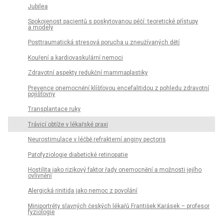
Jubilea
Spokojenost pacientů s poskytovanou péčí: teoretické přístupy
a modely
Posttraumatická stresová porucha u zneužívaných dětí
Kouření a kardiovaskulární nemoci
Zdravotní aspekty redukční mammaplastiky
Prevence onemocnění klíšťovou encefalitidou z pohledu zdravotní
pojišťovny
Transplantace ruky
Trávicí obtíže v lékařské praxi
Neurostimulace v léčbě refrakterní anginy pectoris
Patofyziologie diabetické retinopatie
Hostilita jako rizikový faktor řady onemocnění a možnosti jejího
ovlivnění
Alergická rinitida jako nemoc z povolání
Miniportréty slavných českých lékařů František Karásek – profesor
fyziologie