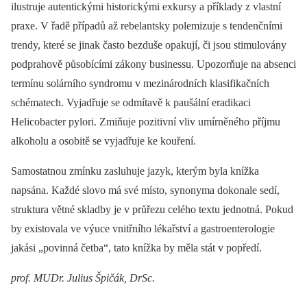
ilustruje autentickými historickými exkursy a příklady z vlastní
praxe. V řadě případů až rebelantsky polemizuje s tendenčními
trendy, které se jinak často bezduše opakují, či jsou stimulovány
podprahově působícími zákony businessu. Upozorňuje na absenci
termínu solárního syndromu v mezinárodních klasifikačních
schématech. Vyjadřuje se odmítavě k paušální eradikaci
Helicobacter pylori. Zmiňuje pozitivní vliv umírněného příjmu
alkoholu a osobitě se vyjadřuje ke kouření.
Samostatnou zmínku zasluhuje jazyk, kterým byla knížka
napsána. Každé slovo má své místo, synonyma dokonale sedí,
struktura větné skladby je v průřezu celého textu jednotná. Pokud
by existovala ve výuce vnitřního lékařství a gastroenterologie
jakási „povinná četba“, tato knížka by měla stát v popředí.
prof. MUDr. Julius Špičák, DrSc.