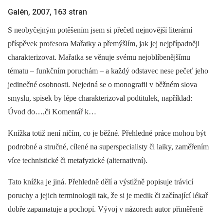
Galén, 2007, 163 stran
S neobyčejným potěšením jsem si přečetl nejnovější literární
příspěvek profesora Mařatky a přemýšlím, jak jej nejpřípadněji
charakterizovat. Mařatka se věnuje svému nejoblíbenějšímu
tématu –⁠ funkčním poruchám –⁠ a každý odstavec nese pečeť jeho
jedinečné osobnosti. Nejedná se o monografii v běžném slova
smyslu, spisek by lépe charakterizoval podtitulek, například:
Úvod do…,či Komentář k…
Knížka totiž není ničím, co je běžné. Přehledné práce mohou být
podrobné a stručné, cílené na superspecialisty či laiky, zaměřením
více technistické či metafyzické (alternativní).
Tato knížka je jiná. Přehledně dělí a výstižně popisuje trávicí
poruchy a jejich terminologii tak, že si je medik či začínající lékař
dobře zapamatuje a pochopí. Vývoj v názorech autor přiměřeně