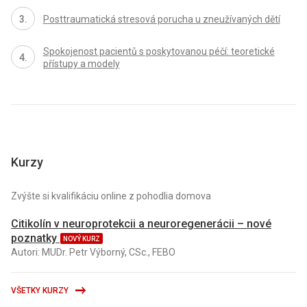
Posttraumatická stresová porucha u zneužívaných dětí
Spokojenost pacientů s poskytovanou péčí: teoretické
přístupy a modely
Kurzy
Zvýšte si kvalifikáciu online z pohodlia domova
Citikolín v neuroprotekcii a neuroregenerácii – nové
poznatky
NOVÝ KURZ
Autori: MUDr. Petr Výborný, CSc., FEBO
VŠETKY KURZY