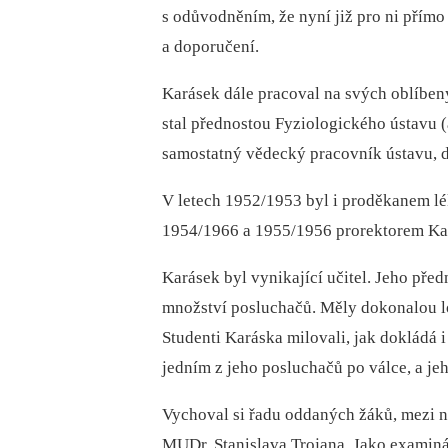
s odůvodněním, že nyní již pro ni přímo 
a doporučení.
Karásek dále pracoval na svých oblíben
stal přednostou Fyziologického ústavu (
samostatný vědecký pracovník ústavu, 
V letech 1952/1953 byl i proděkanem lék
1954/1966 a 1955/1956 prorektorem Kar
Karásek byl vynikající učitel. Jeho před
množství posluchačů. Měly dokonalou l
Studenti Karáska milovali, jak dokládá i
jedním z jeho posluchačů po válce, a j
Vychoval si řadu oddaných žáků, mezi n
MUDr. Stanislava Trojana. Jako examiná