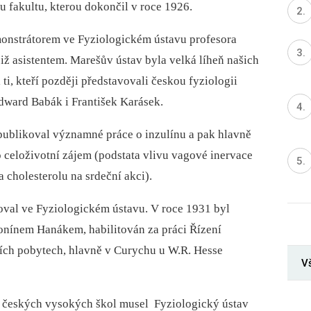
u fakultu, kterou dokončil v roce 1926.
emonstrátorem ve Fyziologickém ústavu profesora
již asistentem. Marešův ústav byla velká líheň našich
 ti, kteří později představovali českou fyziologii
Edward Babák i František Karásek.
publikoval významné práce o inzulínu a pak hlavně
 celoživotní zájem (podstata vlivu vagové inervace
a cholesterolu na srdeční akci).
oval ve Fyziologickém ústavu. V roce 1931 byl
nínem Hanákem, habilitován za práci Řízení
ních pobytech, hlavně v Curychu u W.R. Hesse
Vš
 českých vysokých škol musel Fyziologický ústav