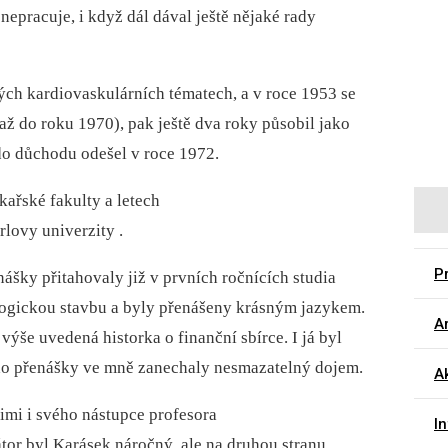
nepracuje, i když dál dával ještě nějaké rady
ých kardiovaskulárních tématech, a v roce 1953 se
až do roku 1970), pak ještě dva roky působil jako
do důchodu odešel v roce 1972.
ařské fakulty a letech
lovy univerzity .
Pr
nášky přitahovaly již v prvních ročnících studia
ogickou stavbu a byly přenášeny krásným jazykem.
Ar
 výše uvedená historka o finanční sbírce. I já byl
eho přenášky ve mně zanechaly nesmazatelný dojem.
A
imi i svého nástupce profesora
I
tor byl Karásek náročný, ale na druhou stranu