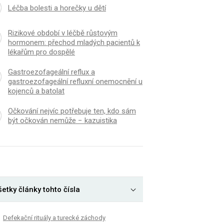
Léčba bolesti a horečky u dětí
Rizikové období v léčbě růstovým
hormonem: přechod mladých pacientů k
lékařům pro dospělé
Gastroezofageální reflux a
gastroezofageální refluxní onemocnění u
kojenců a batolat
Očkování nejvíc potřebuje ten, kdo sám
být očkován nemůže − kazuistika
etky články tohto čísla
Defekační rituály a turecké záchody