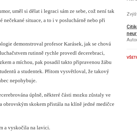
or, uměl si dělat i legraci sám ze sebe, což není tak
Zvýšt
 nečekané situace, a to i v posluchárně nebo při
Citi
neur
Autor
ologie demonstroval profesor Karásek, jak se chová
uchačstvem rutinně rychle provedl decerebraci,
VŠET
ozkem a míchou, pak posadil takto připravenou žábu
tudentů a studentek. Přitom vysvětloval, že takový
vůbec nepohybuje.
ecerebrována úplně, některé části mozku zůstaly ve
 a obrovským skokem přistála na klíně jedné medičce
 a vyskočila na lavici.