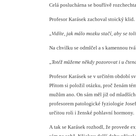
Celá posluchárna se bouřlivě rozchechta
Profesor Karásek zachoval stoický klid.
„
Vidíte, jak málo mozku stačí, aby se tol
Na chvilku se odmlčel a s kamennou tvá
„
Totéž můžeme někdy pozorovat i u
čten
Profesor Karásek se v určitém období s
Přitom si položil otázku, proč ženám té
mužům ano. On sám měl již od mladších 
profesorem patologické fyziologie Jose
určitou roli i ženské pohlavní hormony.
A tak se Karásek rozhodl, že provede e