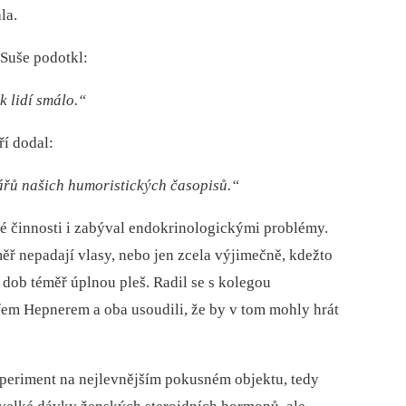
la.
 Suše podotkl:
ik lidí smálo.“
ří dodal:
ářů našich humoristických časopisů.“
vé činnosti i zabýval endokrinologickými problémy.
měř nepadají vlasy, nebo jen zcela výjimečně, kdežto
dob téměř úplnou pleš. Radil se s kolegou
fem Hepnerem a oba usoudili, že by v tom mohly hrát
xperiment na nejlevnějším pokusném objektu, tedy