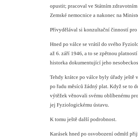
opustit; pracoval ve Státním zdravotní
Zemské nemocnice a nakonec na Ministe
Přivydělával si konzultační činností pro
Hned po válce se vrátil do svého Fyzi
až 6. září 1946, a to se zpětnou platnos
historka dokumentující jeho nesobeckos
Tehdy krátce po válce byly úřady ještě 
po řadu měsíců žádný plat. Když se to do
výtěžek věnovali svému oblíbenému prof
jej Fyziologickému ústavu.
K tomu ještě další podrobnost.
Karásek hned po osvobození odmítl přij