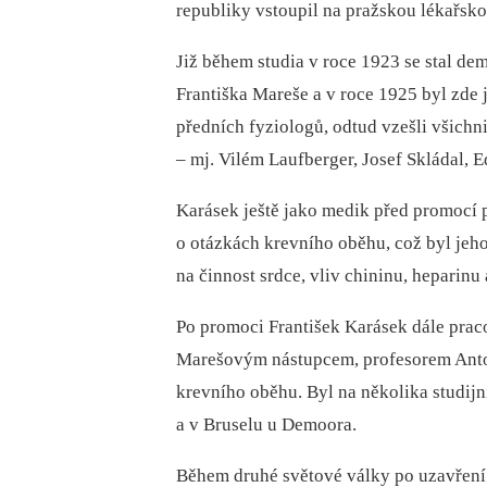
republiky vstoupil na pražskou lékařsko
Již během studia v roce 1923 se stal d
Františka Mareše a v roce 1925 byl zde 
předních fyziologů, odtud vzešli všichni
–⁠ mj. Vilém Laufberger, Josef Skládal, 
Karásek ještě jako medik před promocí 
o otázkách krevního oběhu, což byl jeho
na činnost srdce, vliv chininu, heparinu 
Po promoci František Karásek dále prac
Marešovým nástupcem, profesorem Anto
krevního oběhu. Byl na několika studij
a v Bruselu u Demoora.
Během druhé světové války po uzavření