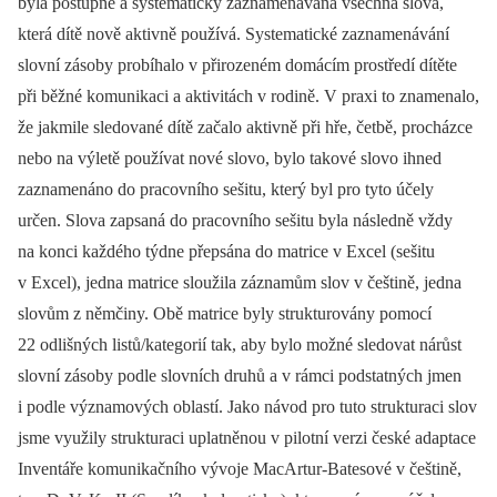
byla postupně a systematicky zaznamenávána všechna slova,
která dítě nově aktivně používá. Systematické zaznamenávání
slovní zásoby probíhalo v přirozeném domácím prostředí dítěte
při běžné komunikaci a aktivitách v rodině. V praxi to znamenalo,
že jakmile sledované dítě začalo aktivně při hře, četbě, procházce
nebo na výletě používat nové slovo, bylo takové slovo ihned
zaznamenáno do pracovního sešitu, který byl pro tyto účely
určen. Slova zapsaná do pracovního sešitu byla následně vždy
na konci každého týdne přepsána do matrice v Excel (sešitu
v Excel), jedna matrice sloužila záznamům slov v češtině, jedna
slovům z němčiny. Obě matrice byly strukturovány pomocí
22 odlišných listů/kategorií tak, aby bylo možné sledovat nárůst
slovní zásoby podle slovních druhů a v rámci podstatných jmen
i podle významových oblastí. Jako návod pro tuto strukturaci slov
jsme využily strukturaci uplatněnou v pilotní verzi české adaptace
Inventáře komunikačního vývoje MacArtur-Batesové v češtině,