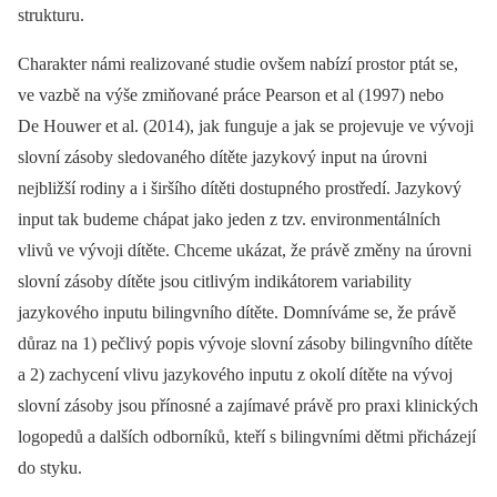
strukturu.
Charakter námi realizované studie ovšem nabízí prostor ptát se,
ve vazbě na výše zmiňované práce Pearson et al (1997) nebo
De Houwer et al. (2014), jak funguje a jak se projevuje ve vývoji
slovní zásoby sledovaného dítěte jazykový input na úrovni
nejbližší rodiny a i širšího dítěti dostupného prostředí. Jazykový
input tak budeme chápat jako jeden z tzv. environmentálních
vlivů ve vývoji dítěte. Chceme ukázat, že právě změny na úrovni
slovní zásoby dítěte jsou citlivým indikátorem variability
jazykového inputu bilingvního dítěte. Domníváme se, že právě
důraz na 1) pečlivý popis vývoje slovní zásoby bilingvního dítěte
a 2) zachycení vlivu jazykového inputu z okolí dítěte na vývoj
slovní zásoby jsou přínosné a zajímavé právě pro praxi klinických
logopedů a dalších odborníků, kteří s bilingvními dětmi přicházejí
do styku.