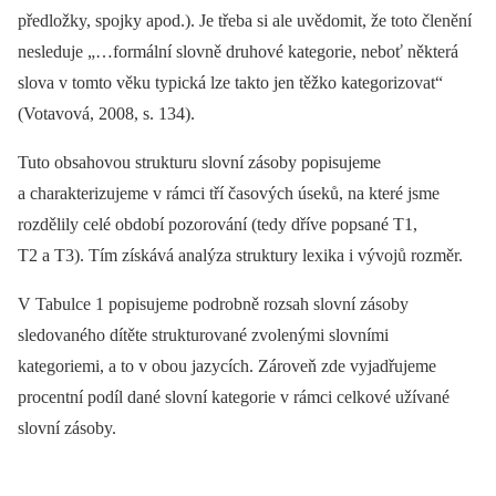
předložky, spojky apod.). Je třeba si ale uvědomit, že toto členění
nesleduje „…formální slovně druhové kategorie, neboť některá
slova v tomto věku typická lze takto jen těžko kategorizovat“
(Votavová, 2008, s. 134).
Tuto obsahovou strukturu slovní zásoby popisujeme
a charakterizujeme v rámci tří časových úseků, na které jsme
rozdělily celé období pozorování (tedy dříve popsané T1,
T2 a T3). Tím získává analýza struktury lexika i vývojů rozměr.
V Tabulce 1 popisujeme podrobně rozsah slovní zásoby
sledovaného dítěte strukturované zvolenými slovními
kategoriemi, a to v obou jazycích. Zároveň zde vyjadřujeme
procentní podíl dané slovní kategorie v rámci celkové užívané
slovní zásoby.