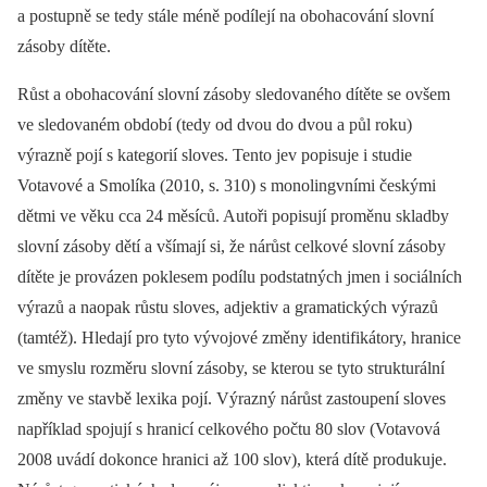
a postupně se tedy stále méně podílejí na obohacování slovní
zásoby dítěte.
Růst a obohacování slovní zásoby sledovaného dítěte se ovšem
ve sledovaném období (tedy od dvou do dvou a půl roku)
výrazně pojí s kategorií sloves. Tento jev popisuje i studie
Votavové a Smolíka (2010, s. 310) s monolingvními českými
dětmi ve věku cca 24 měsíců. Autoři popisují proměnu skladby
slovní zásoby dětí a všímají si, že nárůst celkové slovní zásoby
dítěte je provázen poklesem podílu podstatných jmen i sociálních
výrazů a naopak růstu sloves, adjektiv a gramatických výrazů
(tamtéž). Hledají pro tyto vývojové změny identifikátory, hranice
ve smyslu rozměru slovní zásoby, se kterou se tyto strukturální
změny ve stavbě lexika pojí. Výrazný nárůst zastoupení sloves
například spojují s hranicí celkového počtu 80 slov (Votavová
2008 uvádí dokonce hranici až 100 slov), která dítě produkuje.