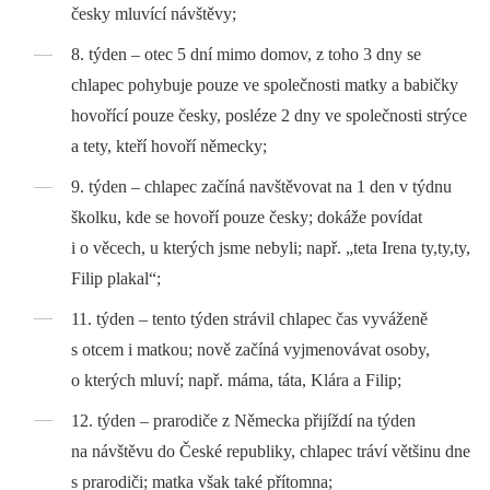
česky mluvící návštěvy;
8. týden –⁠ otec 5 dní mimo domov, z toho 3 dny se
chlapec pohybuje pouze ve společnosti matky a babičky
hovořící pouze česky, posléze 2 dny ve společnosti strýce
a tety, kteří hovoří německy;
9. týden –⁠ chlapec začíná navštěvovat na 1 den v týdnu
školku, kde se hovoří pouze česky; dokáže povídat
i o věcech, u kterých jsme nebyli; např. „teta Irena ty,ty,ty,
Filip plakal“;
11. týden –⁠ tento týden strávil chlapec čas vyváženě
s otcem i matkou; nově začíná vyjmenovávat osoby,
o kterých mluví; např. máma, táta, Klára a Filip;
12. týden –⁠ prarodiče z Německa přijíždí na týden
na návštěvu do České republiky, chlapec tráví většinu dne
s prarodiči; matka však také přítomna;