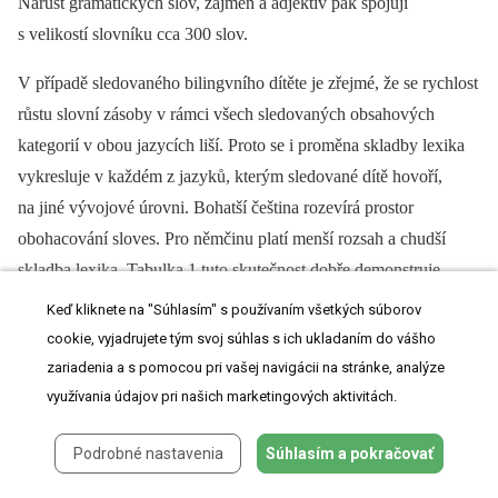
Nárůst gramatických slov, zájmen a adjektiv pak spojují
s velikostí slovníku cca 300 slov.
V případě sledovaného bilingvního dítěte je zřejmé, že se rychlost
růstu slovní zásoby v rámci všech sledovaných obsahových
kategorií v obou jazycích liší. Proto se i proměna skladby lexika
vykresluje v každém z jazyků, kterým sledované dítě hovoří,
na jiné vývojové úrovni. Bohatší čeština rozevírá prostor
obohacování sloves. Pro němčinu platí menší rozsah a chudší
skladba lexika. Tabulka 1 tuto skutečnost dobře demonstruje.
Hranice překročení 80 užívaných slov platí ve fázi T1 pro oba
Keď kliknete na "Súhlasím" s používaním všetkých súborov
jazyky, i když v případě němčiny těsně. Celkovou slovní zásobu
cookie, vyjadrujete tým svoj súhlas s ich ukladaním do vášho
v českém jazyce v té době tvořilo 150 slov a jsme schopny zde
zariadenia a s pomocou pri vašej navigácii na stránke, analýze
zaznamenat již 10 sloves. Oproti tomu v německém jazyce ve fázi
využívania údajov pri našich marketingových aktivitách.
T1 ovládalo sledované dítě celkových 84 slov (tedy hraniční
Podrobné nastavenia
Súhlasím a pokračovať
hodnota) a ještě nepoužívalo ani jedno sloveso. Ve fázi T2 však
již vidíme 221 německých slov a z nich 22 sloves. Zdá se, že