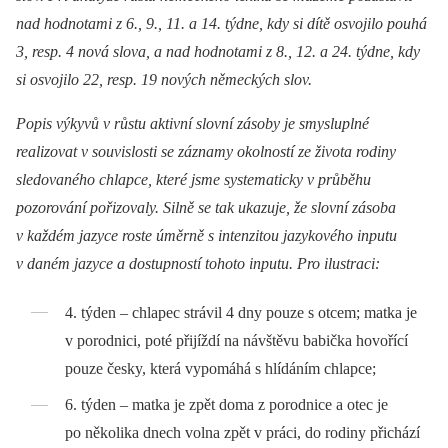
nad hodnotami z 6., 9., 11. a 14. týdne, kdy si dítě osvojilo pouhá
3, resp. 4 nová slova, a nad hodnotami z 8., 12. a 24. týdne, kdy
si osvojilo 22, resp. 19 nových německých slov.
Popis výkyvů v růstu aktivní slovní zásoby je smysluplné
realizovat v souvislosti se záznamy okolností ze života rodiny
sledovaného chlapce, které jsme systematicky v průběhu
pozorování pořizovaly. Silně se tak ukazuje, že slovní zásoba
v každém jazyce roste úměrně s intenzitou jazykového inputu
v daném jazyce a dostupností tohoto inputu. Pro ilustraci:
4. týden –⁠ chlapec strávil 4 dny pouze s otcem; matka je
v porodnici, poté přijíždí na návštěvu babička hovořící
pouze česky, která vypomáhá s hlídáním chlapce;
6. týden –⁠ matka je zpět doma z porodnice a otec je
po několika dnech volna zpět v práci, do rodiny přichází