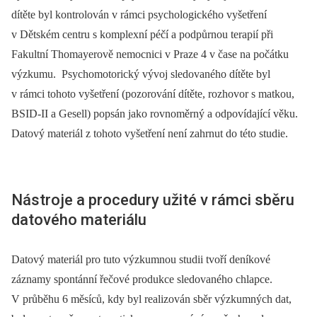
dítěte byl kontrolován v rámci psychologického vyšetření
v Dětském centru s komplexní péčí a podpůrnou terapií při
Fakultní Thomayerově nemocnici v Praze 4 v čase na počátku
výzkumu. Psychomotorický vývoj sledovaného dítěte byl
v rámci tohoto vyšetření (pozorování dítěte, rozhovor s matkou,
BSID-II a Gesell) popsán jako rovnoměrný a odpovídající věku.
Datový materiál z tohoto vyšetření není zahrnut do této studie.
Nástroje a procedury užité v rámci sběru
datového materiálu
Datový materiál pro tuto výzkumnou studii tvoří deníkové
záznamy spontánní řečové produkce sledovaného chlapce.
V průběhu 6 měsíců, kdy byl realizován sběr výzkumných dat,