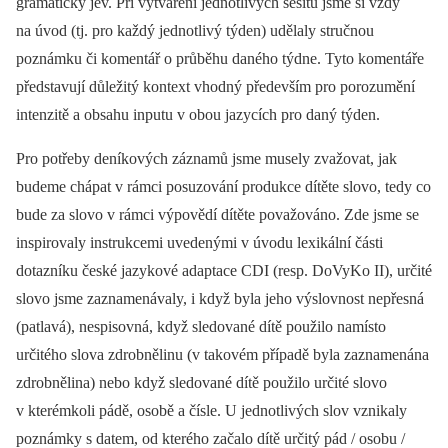
gramatický jev. Při vytváření jednotlivých sešitů jsme si vždy
na úvod (tj. pro každý jednotlivý týden) udělaly stručnou
poznámku či komentář o průběhu daného týdne. Tyto komentáře
představují důležitý kontext vhodný především pro porozumění
intenzitě a obsahu inputu v obou jazycích pro daný týden.
Pro potřeby deníkových záznamů jsme musely zvažovat, jak
budeme chápat v rámci posuzování produkce dítěte slovo, tedy co
bude za slovo v rámci výpovědí dítěte považováno. Zde jsme se
inspirovaly instrukcemi uvedenými v úvodu lexikální části
dotazníku české jazykové adaptace CDI (resp. DoVyKo II), určité
slovo jsme zaznamenávaly, i když byla jeho výslovnost nepřesná
(patlavá), nespisovná, když sledované dítě použilo namísto
určitého slova zdrobnělinu (v takovém případě byla zaznamenána
zdrobnělina) nebo když sledované dítě použilo určité slovo
v kterémkoli pádě, osobě a čísle. U jednotlivých slov vznikaly
poznámky s datem, od kterého začalo dítě určitý pád / osobu /