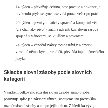
14. týden –⁠ převažuje čeština, otec pracuje a dokonce je
o víkendu pryč, se synem se vídá pouze večer po práci;
20. týden –⁠ první gramaticky správná a kompletní věta
(„já chci taky pivo“), začíná advent, tzn. slovní zásoba
spojená s Vánocemi, Mikulášem a adventem;
24. týden –⁠ vánoční svátky rodina tráví v Německu
v rodině německých prarodičů, převládá input německého
jazyka.
Skladba slovní zásoby podle slovních
kategorií
Vyjádření celkového rozsahu slovní zásoby samo o sobě
poskytuje spíše jen základní rámec, sledujeme tak především
rozměr slovní zásoby a tempo jejího růstu. Z hlediska vývoje