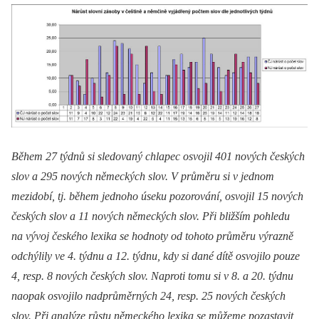
Během 27 týdnů si sledovaný chlapec osvojil 401 nových českých
slov a 295 nových německých slov. V průměru si v jednom
mezidobí, tj. během jednoho úseku pozorování, osvojil 15 nových
českých slov a 11 nových německých slov. Při bližším pohledu
na vývoj českého lexika se hodnoty od tohoto průměru výrazně
odchýlily ve 4. týdnu a 12. týdnu, kdy si dané dítě osvojilo pouze
4, resp. 8 nových českých slov. Naproti tomu si v 8. a 20. týdnu
naopak osvojilo nadprůměrných 24, resp. 25 nových českých
slov. Při analýze růstu německého lexika se můžeme pozastavit