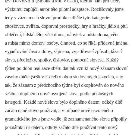
tzv. DoVyKo II (Smolík a kol. v tisku), kterou nám pro účely
výzkumu zapůjčil autor této pilotní adaptace. Rozlišovaly jsme
tedy v záznamech slovní produkce dítěte tyto kategorie:
citoslovce, zvířata, dopravní prostředky, hry a hračky, jídlo a pití,
oblečení, lidské tělo, věci doma, nábytek a místa doma, věci
a místa mimo domov, osoby, činnosti, co se říká, přídavná jména,
vyjadřování času a doby, zájmena, vyjadřovací způsob, tázací
slova, předložky, spojky, číslovky, pomocná slovesa. Každý
týden po dobu realizace sběru dat tak vznikl nový záznam slovní
zásoby dítěte (sešit v Excel) v obou sledovaných jazycích, a to
tak, že záznam z předchozího týdne byl okopírován do nového
sešitu a doplněn o nově osvojená slova podle příslušných
kategorií. Každé nové slovo bylo doplněno datem, odkdy dítě
začalo dané slovo používat, a v případě nově osvojeného
gramatického jevu jsme vedle již zaznamenaného slova připojily
poznámku i s datem, odkdy začalo dítě používat tento nový