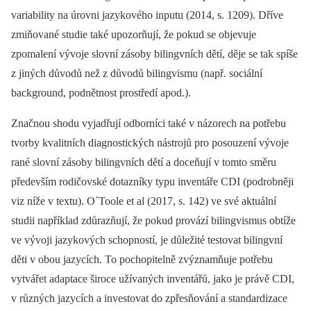
variability na úrovni jazykového inputu (2014, s. 1209). Dříve
zmiňované studie také upozorňují, že pokud se objevuje
zpomalení vývoje slovní zásoby bilingvních dětí, děje se tak spíše
z jiných důvodů než z důvodů bilingvismu (např. sociální
background, podnětnost prostředí apod.).
Značnou shodu vyjadřují odborníci také v názorech na potřebu
tvorby kvalitních diagnostických nástrojů pro posouzení vývoje
rané slovní zásoby bilingvních dětí a doceňují v tomto směru
především rodičovské dotazníky typu inventáře CDI (podrobněji
viz níže v textu). O´Toole et al (2017, s. 142) ve své aktuální
studii například zdůrazňují, že pokud provází bilingvismus obtíže
ve vývoji jazykových schopností, je důležité testovat bilingvní
děti v obou jazycích. To pochopitelně zvýznamňuje potřebu
vytvářet adaptace široce užívaných inventářů, jako je právě CDI,
v různých jazycích a investovat do zpřesňování a standardizace