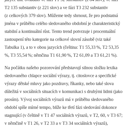
T2 135 substantiv (z 221
slov) a ve fázi T3 232 substantiv
(z celkových 379 slov). Můžeme tedy shrnout, že pro podstatná
jména v průběhu celého sledovaného obdobní je charakteristický
stabilní a kontinuální růst. Tento trend potvrzuje i procentuální
zastoupení této kategorie na celkové slovní zásobě (viz také
Tabulka 1), a to v obou jazycích (čeština: T1 55,33
%, T2 53,35
%, T3 55,54
%; němčina T1 61,90
%, T2 61,09 a T3 61,21
%).
Na počátku našeho pozorování představují silnou složku lexika
sledovaného chlapce sociální výrazy, tj. citoslovce a specifické
výrazy dětské mluvy jako pozdravy, říkanky, nebo také slova
důležitá v sociálních situacích v komunikaci s druhými lidmi (jako
prosím). Vývoj sociálních výrazů má v průběhu sledovaného
období spíše mírné tempo, blíže ke třetí fázi sledování dokonce
stagnující (v češtině v T1 47 sociálních výrazů, v T2, 60, v T3 67;
v němčině v T1 26, v T2 33 a v T3 34 sociálních výrazů),