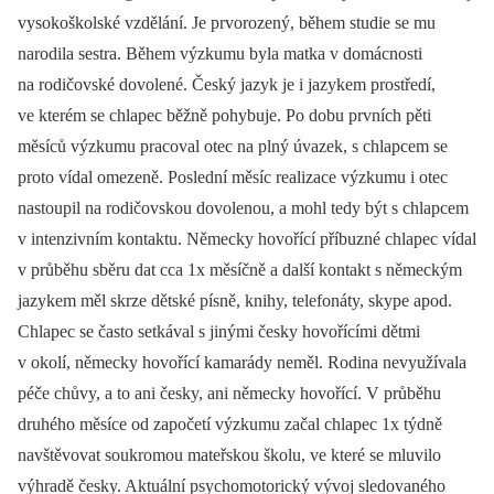
vysokoškolské vzdělání. Je prvorozený, během studie se mu
narodila sestra. Během výzkumu byla matka v domácnosti
na rodičovské dovolené. Český jazyk je i jazykem prostředí,
ve kterém se chlapec běžně pohybuje. Po dobu prvních pěti
měsíců výzkumu pracoval otec na plný úvazek, s chlapcem se
proto vídal omezeně. Poslední měsíc realizace výzkumu i otec
nastoupil na rodičovskou dovolenou, a mohl tedy být s chlapcem
v intenzivním kontaktu. Německy hovořící příbuzné chlapec vídal
v průběhu sběru dat cca 1x měsíčně a další kontakt s německým
jazykem měl skrze dětské písně, knihy, telefonáty, skype apod.
Chlapec se často setkával s jinými česky hovořícími dětmi
v okolí, německy hovořící kamarády neměl. Rodina nevyužívala
péče chůvy, a to ani česky, ani německy hovořící. V průběhu
druhého měsíce od započetí výzkumu začal chlapec 1x týdně
navštěvovat soukromou mateřskou školu, ve které se mluvilo
výhradě česky. Aktuální psychomotorický vývoj sledovaného