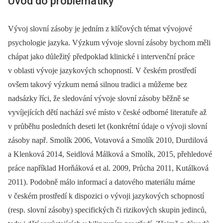
Úvod do problematiky
Vývoj slovní zásoby je jedním z klíčových témat vývojové
psychologie jazyka. Výzkum vývoje slovní zásoby bychom měli
chápat jako důležitý předpoklad klinické i intervenční práce
v oblasti vývoje jazykových schopností. V českém prostředí
ovšem takový výzkum nemá silnou tradici a můžeme bez
nadsázky říci, že sledování vývoje slovní zásoby běžně se
vyvíjejících dětí nachází své místo v české odborné literatuře až
v průběhu posledních deseti let (konkrétní údaje o vývoji slovní
zásoby např. Smolík 2006, Votavová a Smolík 2010, Durdilová
a Klenková 2014, Seidlová Málková a Smolík, 2015, přehledové
práce například Horňáková et al. 2009, Průcha 2011, Kutálková
2011). Podobně málo informací a datového materiálu máme
v českém prostředí k dispozici o vývoji jazykových schopností
(resp. slovní zásoby) specifických či rizikových skupin jedinců,