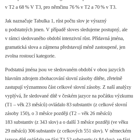
v T2 a 68
% V T3, pro němčinu 76
% v T2 a 70
% v T3.
Jak naznačuje Tabulka 1, růst počtu slov je výrazný
u podstatných jmen. V případě sloves sledujeme postupný, ale
v rámci sledovaného období intenzivní růst. Přídavná jména,
gramatická slova a zájmena představují méně zastoupené, jen
zvolna rostoucí kategorie.
Podstatná jména jsou ve sledovaném období v obou jazycích
hlavním zdrojem zbohacování slovní zásoby dítěte, zřetelně
zastupují významnou část celkové slovní zásoby. Z naší analýzy
vyplývá, že sledované dítě v českém jazyce na počátku výzkumu
(T1 –⁠ věk 23 měsíců) ovládalo 83
substantiv (z celkové slovní
zásoby 150), o 3 měsíce později (T2 –⁠ věk 26 měsíců)
183 substantiv (z 343 slov) a o další 3 měsíce později (ve věku
29 měsíců) 306
substantiv (z celkových 551 slov). V německém
jazyce dítě ovládalo ve fázi T1 52 substantiv (z 84
slov), ve fázi