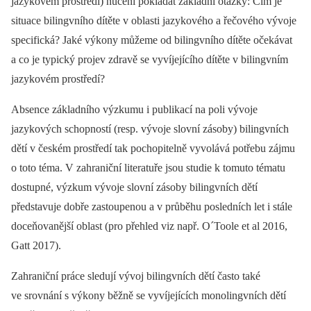
jazykovém prostředí) nuceni pokládat základní otázky: Čím je
situace bilingvního dítěte v oblasti jazykového a řečového vývoje
specifická? Jaké výkony můžeme od bilingvního dítěte očekávat
a co je typický projev zdravě se vyvíjejícího dítěte v bilingvním
jazykovém prostředí?
Absence základního výzkumu i publikací na poli vývoje
jazykových schopností (resp. vývoje slovní zásoby) bilingvních
dětí v českém prostředí tak pochopitelně vyvolává potřebu zájmu
o toto téma. V zahraniční literatuře jsou studie k tomuto tématu
dostupné, výzkum vývoje slovní zásoby bilingvních dětí
představuje dobře zastoupenou a v průběhu posledních let i stále
doceňovanější oblast (pro přehled viz např. O´Toole et al 2016,
Gatt 2017).
Zahraniční práce sledují vývoj bilingvních dětí často také
ve srovnání s výkony běžně se vyvíjejících monolingvních dětí