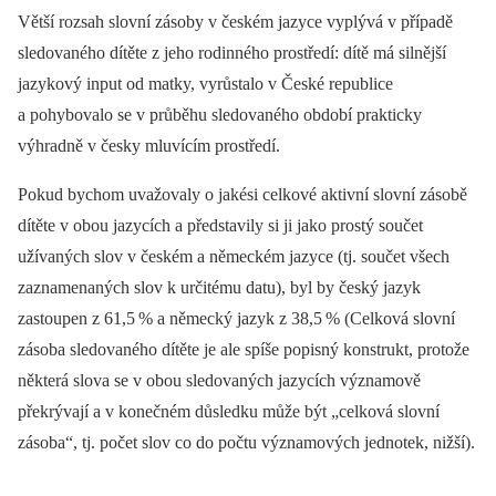
Větší rozsah slovní zásoby v českém jazyce vyplývá v případě
sledovaného dítěte z jeho rodinného prostředí: dítě má silnější
jazykový input od matky, vyrůstalo v České republice
a pohybovalo se v průběhu sledovaného období prakticky
výhradně v česky mluvícím prostředí.
Pokud bychom uvažovaly o jakési celkové aktivní slovní zásobě
dítěte v obou jazycích a představily si ji jako prostý součet
užívaných slov v českém a německém jazyce (tj. součet všech
zaznamenaných slov k určitému datu), byl by český jazyk
zastoupen z 61,5
% a německý jazyk z 38,5
% (Celková slovní
zásoba sledovaného dítěte je ale spíše popisný konstrukt, protože
některá slova se v obou sledovaných jazycích významově
překrývají a v konečném důsledku může být „celková slovní
zásoba“, tj. počet slov co do počtu významových jednotek, nižší).