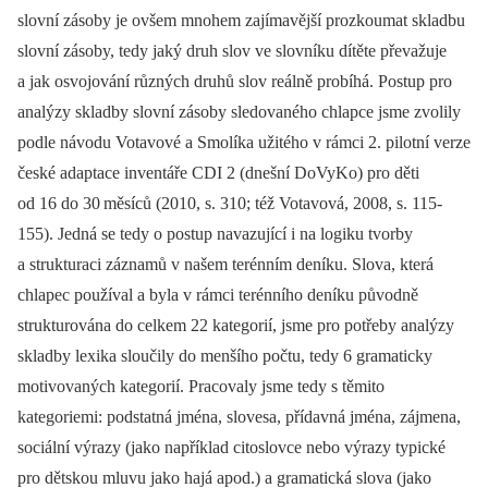
slovní zásoby je ovšem mnohem zajímavější prozkoumat skladbu
slovní zásoby, tedy jaký druh slov ve slovníku dítěte převažuje
a jak osvojování různých druhů slov reálně probíhá. Postup pro
analýzy skladby slovní zásoby sledovaného chlapce jsme zvolily
podle návodu Votavové a Smolíka užitého v rámci 2. pilotní verze
české adaptace inventáře CDI 2 (dnešní DoVyKo) pro děti
od 16 do 30
měsíců (2010, s. 310; též Votavová, 2008, s. 115-
155). Jedná se tedy o postup navazující i na logiku tvorby
a strukturaci záznamů v našem terénním deníku. Slova, která
chlapec používal a byla v rámci terénního deníku původně
strukturována do celkem 22 kategorií, jsme pro potřeby analýzy
skladby lexika sloučily do menšího počtu, tedy 6 gramaticky
motivovaných kategorií. Pracovaly jsme tedy s těmito
kategoriemi: podstatná jména, slovesa, přídavná jména, zájmena,
sociální výrazy (jako například citoslovce nebo výrazy typické
pro dětskou mluvu jako hajá apod.) a gramatická slova (jako