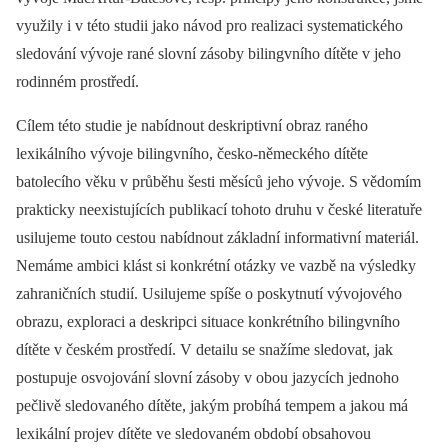
využily i v této studii jako návod pro realizaci systematického
sledování vývoje rané slovní zásoby bilingvního dítěte v jeho
rodinném prostředí.
Cílem této studie je nabídnout deskriptivní obraz raného
lexikálního vývoje bilingvního, česko-německého dítěte
batolecího věku v průběhu šesti měsíců jeho vývoje. S vědomím
prakticky neexistujících publikací tohoto druhu v české literatuře
usilujeme touto cestou nabídnout základní informativní materiál.
Nemáme ambici klást si konkrétní otázky ve vazbě na výsledky
zahraničních studií. Usilujeme spíše o poskytnutí vývojového
obrazu, exploraci a deskripci situace konkrétního bilingvního
dítěte v českém prostředí. V detailu se snažíme sledovat, jak
postupuje osvojování slovní zásoby v obou jazycích jednoho
pečlivě sledovaného dítěte, jakým probíhá tempem a jakou má
lexikální projev dítěte ve sledovaném období obsahovou