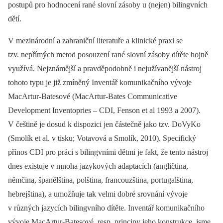
postupů pro hodnocení rané slovní zásoby u (nejen) bilingvních
dětí.
V mezinárodní a zahraniční literatuře a klinické praxi se
tzv. nepřímých metod posouzení rané slovní zásoby dítěte hojně
využívá. Nejznámější a pravděpodobně i nejužívanější nástroj
tohoto typu je již zmíněný Inventář komunikačního vývoje
MacArtur-Batesové (MacArtur-Bates Communicative
Development Inventopries –⁠ CDI, Fenson et al 1993 a 2007).
V češtině je dosud k dispozici jen částečně jako tzv. DoVyKo
(Smolík et al. v tisku; Votavová a Smolík, 2010). Specifický
přínos CDI pro práci s bilingvními dětmi je fakt, že tento nástroj
dnes existuje v mnoha jazykových adaptacích (angličtina,
němčina, španělština, polština, francouzština, portugalština,
hebrejština), a umožňuje tak velmi dobré srovnání vývoje
v různých jazycích bilingvního dítěte. Inventář komunikačního
vývoje MacArtur-Batesové, resp. principy jeho konstrukce, jsme