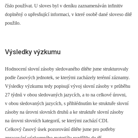
číslo používat. U sloves byl v deníku zaznamenáván infinitiv
doplněný o upřesňující informaci, v které osobě dané sloveso dítě
použilo.
Výsledky výzkumu
Hodnocení slovní zásoby sledovaného dítěte jsme strukturovaly
podle časových jednotek, se kterými zacházely terénní záznamy.
Výsledky výzkumu tedy popisují vývoj slovní zásoby v průběhu
27 týdnů v obou sledovaných jazycích, a to na celkové úrovni,
v obou sledovaných jazycích, s přihlédnutím ke struktuře slovní
zásoby na úrovni slovních druhů a ke struktuře slovní zásoby
na úrovni slovních kategorií, se kterými zachází CDI.
Celkový časový úsek pozorování dítěte jsme pro potřeby
zpracování výzkumného materiálu rozdělily do tří