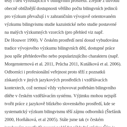
tedy i dětí vyrůstajících v bilingvním prostředí. Zřejmě z důvodů
obecně obtížnější dostupnosti většího počtu bilingvních jedinců
pro výzkum převažují i v zahraničním vývojově orientovaném
výzkumu bilingvismu studie kazuistické nebo studie postavené
na malých výzkumných vzorcích (pro přehled viz např.
De Houwer 1990). V českém prostředí není dosud vybudována
tradice vývojového výzkumu bilingvních dětí, dostupné práce
jsou spíše přehledového nebo popularizujícího charakteru (např.
Morgensternová et al. 2011, Průcha 2011, Kutálková et al. 2006).
Odborníci i profesionální veřejnost proto těží z poznatků
získaných v jiných jazykových prostředích i vzdělávacích
kontextech, což nemusí vždy vyhovovat potřebám bilingvního
dítěte v českém vzdělávacím systému. Výjimku mohou nejspíš
tvořit práce z jazykově blízkého slovenského prostředí, kde se
systematický výzkum bilingvismu těší zájmu odborníků (Štefánik
2000, Horňáková, et al 2005). Stále jsme tak (v českém