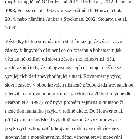
(např. v angličtině O’Toole et al 2017, Hoff et al., 2012, Pearson
1998, Pearson et al.,1993, v nizozemštině De Houwer et al.,
2014, nebo němčině Junker a Stockman, 2002; Stolarova et al.,
2016).
Výsledky těchto srovnávacích studií ukazují, že vývoj slovní
zásoby bilingvních dětí není co do rozsahu a bohatosti nijak
významně odlišný od slovní zásoby monolingvních dětí,
a zdůrazňují tedy, že bilingvismus nepředstavuje u běžně se
vyvíjejících dětí znevýhodňující situaci. Rovnoměrný vývoj
slovní zásoby v obou jazycích nicméně předpokládá srovnatelnou
intenzitu na úrovni inputu z obou jazyků (cca 20 hodin týdně dle
Pearson et al 1997), což bývá problém zejména u druhého či
méně dominantního jazyka v rodině dítěte. De Houwer et al.
(2014) v této souvislosti vyjadřují názor, že výzkum vývoje
jazykových schopností bilingvních dětí by se měl více než
srovnávání s monolingvními dětmi věnovat právě mapování