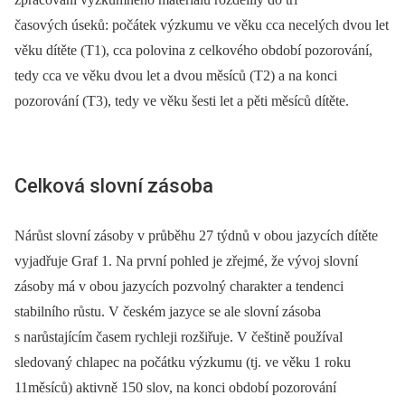
časových úseků: počátek výzkumu ve věku cca necelých dvou let
věku dítěte (T1), cca polovina z celkového období pozorování,
tedy cca ve věku dvou let a dvou měsíců (T2) a na konci
pozorování (T3), tedy ve věku šesti let a pěti měsíců dítěte.
Celková slovní zásoba
Nárůst slovní zásoby v průběhu 27 týdnů v obou jazycích dítěte
vyjadřuje Graf 1. Na první pohled je zřejmé, že vývoj slovní
zásoby má v obou jazycích pozvolný charakter a tendenci
stabilního růstu. V českém jazyce se ale slovní zásoba
s narůstajícím časem rychleji rozšiřuje. V češtině používal
sledovaný chlapec na počátku výzkumu (tj. ve věku 1 roku
11měsíců) aktivně 150 slov, na konci období pozorování