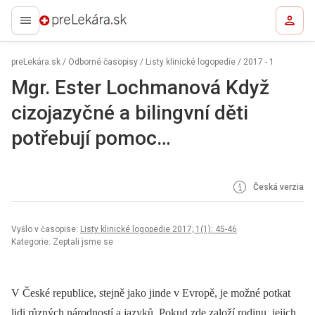
preLekára.sk
preLekára.sk
/
Odborné časopisy
/
Listy klinické logopedie
/
2017 - 1
Mgr. Ester Lochmanová Když
cizojazyčné a bilingvní děti
potřebují pomoc…
Česká verzia
Vyšlo v časopise:
Listy klinické logopedie 2017; 1(1): 45-46
Kategorie: Zeptali jsme se
V České republice, stejně jako jinde v Evropě, je možné potkat
lidi různých národností a jazyků. Pokud zde založí rodinu, jejich