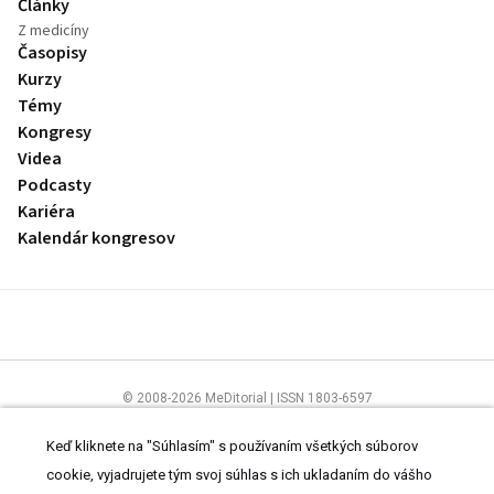
Články
Z medicíny
Časopisy
Kurzy
Témy
Kongresy
Videa
Podcasty
Kariéra
Kalendár kongresov
© 2008-2026 MeDitorial | ISSN 1803-6597
Stránky preLekára.sk sú určené výhradne odborníkom v zdravotníctve.
Čítajte
prehlásenie
a
Zásady spracovania osobných údajov
.
Keď kliknete na "Súhlasím" s používaním všetkých súborov
cookie, vyjadrujete tým svoj súhlas s ich ukladaním do vášho