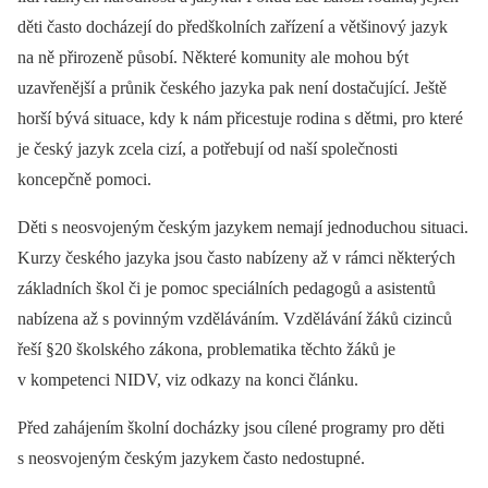
děti často docházejí do předškolních zařízení a většinový jazyk
na ně přirozeně působí. Některé komunity ale mohou být
uzavřenější a průnik českého jazyka pak není dostačující. Ještě
horší bývá situace, kdy k nám přicestuje rodina s dětmi, pro které
je český jazyk zcela cizí, a potřebují od naší společnosti
koncepčně pomoci.
Děti s neosvojeným českým jazykem nemají jednoduchou situaci.
Kurzy českého jazyka jsou často nabízeny až v rámci některých
základních škol či je pomoc speciálních pedagogů a asistentů
nabízena až s povinným vzděláváním. Vzdělávání žáků cizinců
řeší §20 školského zákona, problematika těchto žáků je
v kompetenci NIDV, viz odkazy na konci článku.
Před zahájením školní docházky jsou cílené programy pro děti
s neosvojeným českým jazykem často nedostupné.