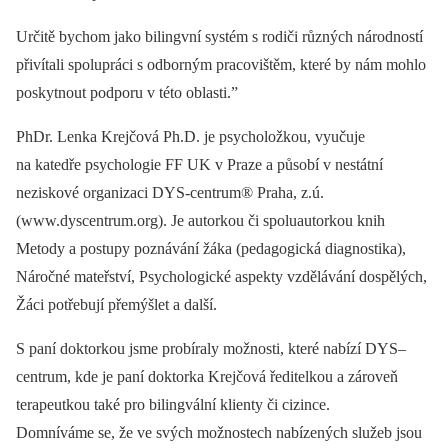
Určitě bychom jako bilingvní systém s rodiči různých národností
přivítali spolupráci s odborným pracovištěm, které by nám mohlo
poskytnout podporu v této oblasti.”
PhDr. Lenka Krejčová Ph.D. je psycholožkou, vyučuje
na katedře psychologie FF UK v Praze a působí v nestátní
neziskové organizaci DYS-centrum® Praha, z.ú.
(www.dyscentrum.org). Je autorkou či spoluautorkou knih
Metody a postupy poznávání žáka (pedagogická diagnostika),
Náročné mateřství, Psychologické aspekty vzdělávání dospělých,
Žáci potřebují přemýšlet a další.
S paní doktorkou jsme probíraly možnosti, které nabízí DYS–
centrum, kde je paní doktorka Krejčová ředitelkou a zároveň
terapeutkou také pro bilingvální klienty či cizince.
Domníváme se, že ve svých možnostech nabízených služeb jsou