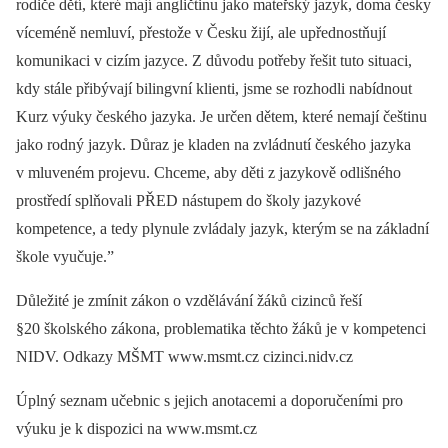
rodiče dětí, které mají angličtinu jako mateřský jazyk, doma česky
víceméně nemluví, přestože v Česku žijí, ale upřednostňují
komunikaci v cizím jazyce. Z důvodu potřeby řešit tuto situaci,
kdy stále přibývají bilingvní klienti, jsme se rozhodli nabídnout
Kurz výuky českého jazyka. Je určen dětem, které nemají češtinu
jako rodný jazyk. Důraz je kladen na zvládnutí českého jazyka
v mluveném projevu. Chceme, aby děti z jazykově odlišného
prostředí splňovali PŘED nástupem do školy jazykové
kompetence, a tedy plynule zvládaly jazyk, kterým se na základní
škole vyučuje.”
Důležité je zmínit zákon o vzdělávání žáků cizinců řeší
§20 školského zákona, problematika těchto žáků je v kompetenci
NIDV. Odkazy MŠMT www.msmt.cz cizinci.nidv.cz
Úplný seznam učebnic s jejich anotacemi a doporučeními pro
výuku je k dispozici na www.msmt.cz