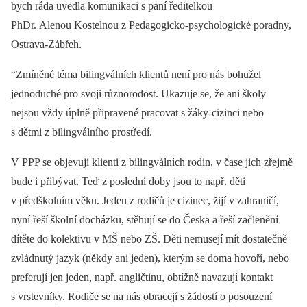
bych ráda uvedla komunikaci s paní ředitelkou
PhDr. Alenou Kostelnou z Pedagogicko-psychologické poradny,
Ostrava-Zábřeh.
“Zmíněné téma bilingválních klientů není pro nás bohužel
jednoduché pro svoji různorodost. Ukazuje se, že ani školy
nejsou vždy úplně připravené pracovat s žáky-cizinci nebo
s dětmi z bilingválního prostředí.
V PPP se objevují klienti z bilingválních rodin, v čase jich zřejmě
bude i přibývat. Teď z poslední doby jsou to např. děti
v předškolním věku. Jeden z rodičů je cizinec, žijí v zahraničí,
nyní řeší školní docházku, stěhují se do Česka a řeší začlenění
dítěte do kolektivu v MŠ nebo ZŠ. Děti nemusejí mít dostatečně
zvládnutý jazyk (někdy ani jeden), kterým se doma hovoří, nebo
preferují jen jeden, např. angličtinu, obtížně navazují kontakt
s vrstevníky. Rodiče se na nás obracejí s žádostí o posouzení