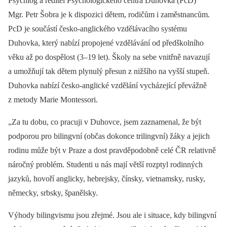
Psychlog a ředitel Psychologického centra Duhovka (PcD)
Mgr. Petr Šobra je k dispozici dětem, rodičům i zaměstnancům.
PcD je součástí česko-anglického vzdělávacího systému
Duhovka, který nabízí propojené vzdělávání od předškolního
věku až po dospělost (3–19 let). Školy na sebe vnitřně navazují
a umožňují tak dětem plynulý přesun z nižšího na vyšší stupeň.
Duhovka nabízí česko-anglické vzdělání vycházející převážně
z metody Marie Montessori.
„Za tu dobu, co pracuji v Duhovce, jsem zaznamenal, že být
podporou pro bi­lingvní (občas dokonce trilingvní) žáky a jejich
rodinu může být v Praze a dost pravděpodobně celé ČR relativně
náročný problém. Studenti u nás mají větší rozptyl rodinných
jazyků, hovoří anglicky, hebrejsky, čínsky, vietnamsky, rusky,
německy, srbsky, španělsky.
Výhody bilingvismu jsou zřejmé. Jsou ale i situace, kdy bilingvní