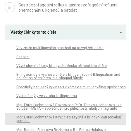
Gastroezofageální reflux a gastroezofageální refluxní
onemocnění u kojenců a batolat
Všetky články tohto čísla
Vliv změn multilingvního prostředí na rozvoj řeči dítěte
Editorial
Vývoj slovní zásoby bilingvního česko-německého dítěte
Bilingvismus a výchova dítěte v bilingvní rodině Bilingualism and
education of children in a bilingual family
Špecificky narušený vývin reči v kontexte multilingválnej spoločnosti
Vybrané mýty ve vztahu k bilingvismu
Mgr. Ester Lochmanová Rozhovor s PhDr. Terezou Linhartovou ze
sdružení META – společnosti pro příležitosti mladých migrantů
Mgr. Ester Lochmanová Když cizojazyčné a bilingvní děti potřebují
pomoc…
Mgr. Barbora Richtrová Rozhovor s Bc. Petrou Holubovou,