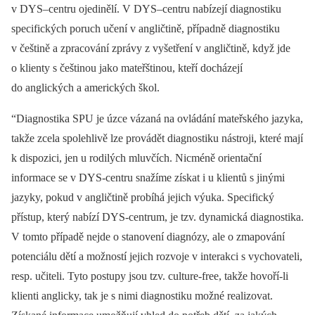
v DYS–centru ojedinělí. V DYS–centru nabízejí diagnostiku
specifických poruch učení v angličtině, případně diagnostiku
v češtině a zpracování zprávy z vyšetření v angličtině, když jde
o klienty s češtinou jako mateřštinou, kteří docházejí
do anglických a amerických škol.
“Diagnostika SPU je úzce vázaná na ovládání mateřského jazyka,
takže zcela spolehlivě lze provádět diagnostiku nástroji, které mají
k dispozici, jen u rodilých mluvčích. Nicméně orientační
informace se v DYS-centru snažíme získat i u klientů s jinými
jazyky, pokud v angličtině probíhá jejich výuka. Specifický
přístup, který nabízí DYS-centrum, je tzv. dynamická diagnostika.
V tomto případě nejde o stanovení diagnózy, ale o zmapování
potenciálu dětí a možností jejich rozvoje v interakci s vychovateli,
resp. učiteli. Tyto postupy jsou tzv. culture-free, takže hovoří-li
klienti anglicky, tak je s nimi diagnostiku možné realizovat.