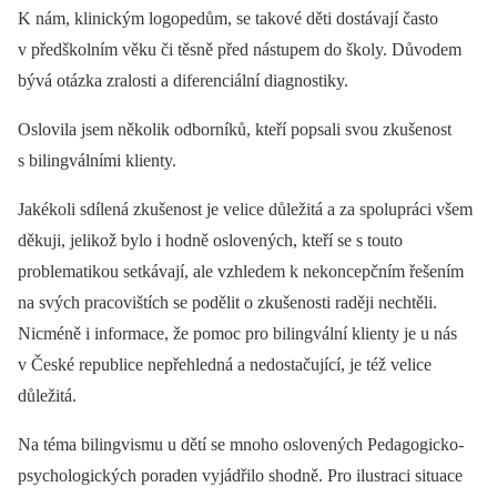
K nám, klinickým logopedům, se takové děti dostávají často
v předškolním věku či těsně před nástupem do školy. Důvodem
bývá otázka zralosti a diferenciální diagnostiky.
Oslovila jsem několik odborníků, kteří popsali svou zkušenost
s bilingválními klienty.
Jakékoli sdílená zkušenost je velice důležitá a za spolupráci všem
děkuji, jelikož bylo i hodně oslovených, kteří se s touto
problematikou setkávají, ale vzhledem k nekoncepčním řešením
na svých pracovištích se podělit o zkušenosti raději nechtěli.
Nicméně i informace, že pomoc pro bilingvální klienty je u nás
v České republice nepřehledná a nedostačující, je též velice
důležitá.
Na téma bilingvismu u dětí se mnoho oslovených Pedagogicko-
psychologických poraden vyjádřilo shodně. Pro ilustraci situace