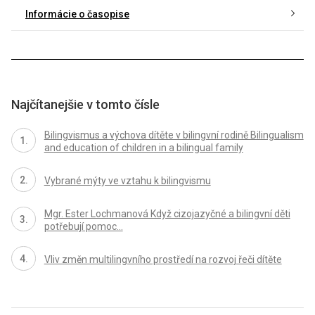
Informácie o časopise
Najčítanejšie v tomto čísle
Bilingvismus a výchova dítěte v bilingvní rodině Bilingualism
and education of children in a bilingual family
Vybrané mýty ve vztahu k bilingvismu
Mgr. Ester Lochmanová Když cizojazyčné a bilingvní děti
potřebují pomoc…
Vliv změn multilingvního prostředí na rozvoj řeči dítěte