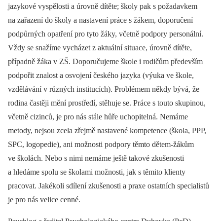
jazykové vyspělosti a úrovně dítěte; školy pak s požadavkem
na zařazení do školy a nastavení práce s žákem, doporučení
podpůrných opatření pro tyto žáky, včetně podpory personální.
Vždy se snažíme vycházet z aktuální situace, úrovně dítěte,
případně žáka v ZŠ. Doporučujeme škole i rodičům především
podpořit znalost a osvojení českého jazyka (výuka ve škole,
vzdělávání v různých institucích). Problémem někdy bývá, že
rodina častěji mění prostředí, stěhuje se. Práce s touto skupinou,
včetně cizinců, je pro nás stále hůře uchopitelná. Nemáme
metody, nejsou zcela zřejmě nastavené kompetence (škola, PPP,
SPC, logopedie), ani možnosti podpory těmto dětem-žákům
ve školách. Nebo s nimi nemáme ještě takové zkušenosti
a hledáme spolu se školami možnosti, jak s těmito klienty
pracovat. Jakékoli sdílení zkušenosti a praxe ostatních specialistů
je pro nás velice cenné.