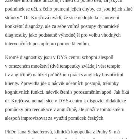
Získané informace umožňují vhled do potřeb dětí, za jakých
podmínek se učí, z čeho pramení jejich chyby, co jsou jejich silné
stránky.“ Dr. Krejčová uvádí, že sice nedojde ke stanovení
konkrétní diagnózy, ale za sebe vnímá postupy dynamické
diagnostiky jako podstatně výhodnější pro volbu vhodných
intervenčních postupů pro pomoc klientům.
Kromě diagnostiky jsou v DYS-centru schopni alespoň
v omezeném množství (dvě terapeutky zvládají vést terapie
i v angličtině) nabízet průběžnou práci s anglicky hovořícími
klienty. Zpravidla jde o nácvik učebních postupů, tréninky
kognitivních funkcí, nácvik čtení s porozuměním apod. Jak říká
dr. Krejčová, nemají sice v DYS-centru k dispozici didaktické
pomůcky pro reedukace v angličtině, ale snaží v tomto směru
alespoň improvizovat za využití pomůcek českých.
PhDr. Jana Schaeferová, klinická logopedka z Prahy 9, má