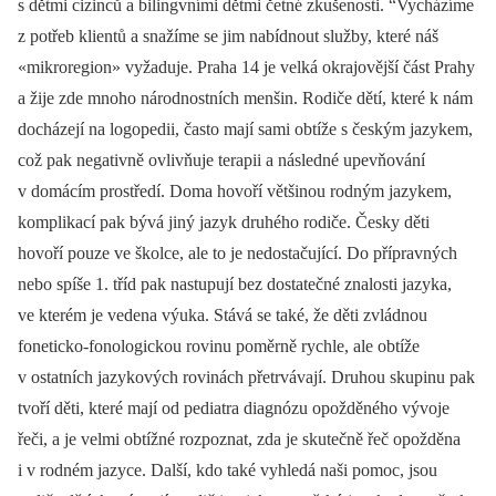
s dětmi cizinců a bilingvními dětmi četné zkušenosti. “Vycházíme
z potřeb klientů a snažíme se jim nabídnout služby, které náš
«mikroregion» vyžaduje. Praha 14 je velká okrajovější část Prahy
a žije zde mnoho národnostních menšin. Rodiče dětí, které k nám
docházejí na logopedii, často mají sami obtíže s českým jazykem,
což pak negativně ovlivňuje terapii a následné upevňování
v domácím prostředí. Doma hovoří většinou rodným jazykem,
komplikací pak bývá jiný jazyk druhého rodiče. Česky děti
hovoří pouze ve školce, ale to je nedostačující. Do přípravných
nebo spíše 1. tříd pak nastupují bez dostatečné znalosti jazyka,
ve kterém je vedena výuka. Stává se také, že děti zvládnou
foneticko-fonologickou rovinu poměrně rychle, ale obtíže
v ostatních jazykových rovinách přetrvávají. Druhou skupinu pak
tvoří děti, které mají od pediatra diagnózu opožděného vývoje
řeči, a je velmi obtížné rozpoznat, zda je skutečně řeč opožděna
i v rodném jazyce. Další, kdo také vyhledá naši pomoc, jsou