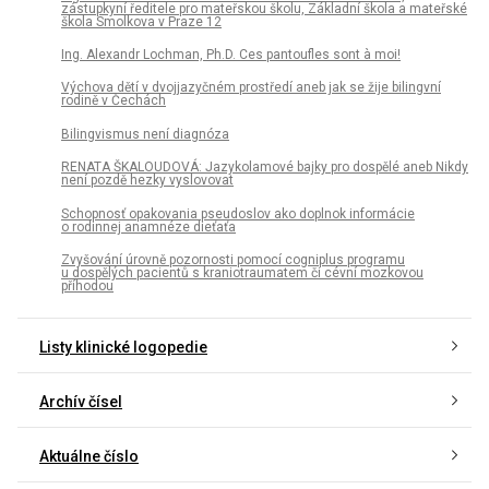
zástupkyní ředitele pro mateřskou školu, Základní škola a mateřské
škola Smolkova v Praze 12
Ing. Alexandr Lochman, Ph.D. Ces pantoufles sont à moi!
Výchova dětí v dvojjazyčném prostředí aneb jak se žije bilingvní
rodině v Čechách
Bilingvismus není diagnóza
RENATA ŠKALOUDOVÁ: Jazykolamové bajky pro dospělé aneb Nikdy
není pozdě hezky vyslovovat
Schopnosť opakovania pseudoslov ako doplnok informácie
o rodinnej anamnéze dieťaťa
Zvyšování úrovně pozornosti pomocí cogniplus programu
u dospělých pacientů s kraniotraumatem či cévní mozkovou
příhodou
Listy klinické logopedie
Archív čísel
Aktuálne číslo