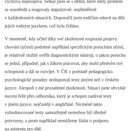
výchova neprospívá. Setkal jsem se s dětmi, které měly problém
se soustředit a reagovaly impulzivně, nepřiměřeně
v každodenních situacích. Doporučil jsem rodičům mluvit na děti
jejich rodným jazykem, což byla čeština.
V momentě, kdy učitel díky své zkušenosti rozpozná projevy
chování (učení) podobné například specifickým poruchám učení,
je relativně složité ověřit diagnostickými nástroji, o jakou poruchu
se jedná, případně, jak s žákem pracovat, aby mohl předvést své
schopnosti a dál se rozvíjet. V ČR v podstatě pedagogicko-
psychologické poradny nedisponují testy jinými než v českém
jazyce. Alespoň z mé prozatímní zkušenosti. Situaci jsme obvykle
nuceni řešit přes odborníka, který je schopen zadávat testy
v jiném jazyce, nejčastěji v angličtině. Nicméně takto
vyhodnocované testy samozřejmě nemohou být úředně
potvrzeny, a proto například nemůžeme žádat o podporu
na asistenta pro dítě.