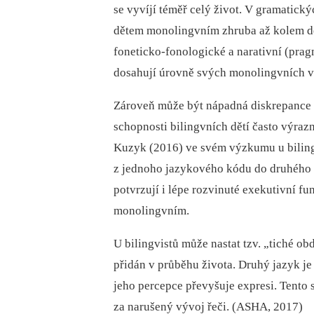
se vyvíjí téměř celý život. V gramatick
dětem monolingvním zhruba až kolem des
foneticko-fonologické a narativní (pra
dosahují úrovně svých monolingvních v
Zároveň může být nápadná diskrepance m
schopnosti bilingvních dětí často výraz
Kuzyk (2016) ve svém výzkumu u bilingvn
z jednoho jazykového kódu do druhého v
potvrzují i lépe rozvinuté exekutivní fu
monolingvním.
U bilingvistů může nastat tzv. „tiché ob
přidán v průběhu života. Druhý jazyk je
jeho percepce převyšuje expresi. Tento
za narušený vývoj řeči. (ASHA, 2017)