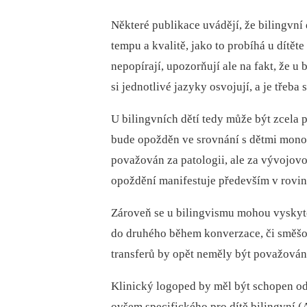
Některé publikace uvádějí, že bilingvní
tempu a kvalitě, jako to probíhá u dítět
nepopírají, upozorňují ale na fakt, že u 
si jednotlivé jazyky osvojují, a je třeba s
U bilingvních dětí tedy může být zcela 
bude opožděn ve srovnání s dětmi mono
považován za patologii, ale za vývojovou
opoždění manifestuje především v rovin
Zároveň se u bilingvismu mohou vyskyto
do druhého během konverzace, či směšo
transferů by opět neměly být považován
Klinický logoped by měl být schopen od
ovšem specifického pro dítě bilingvní (A