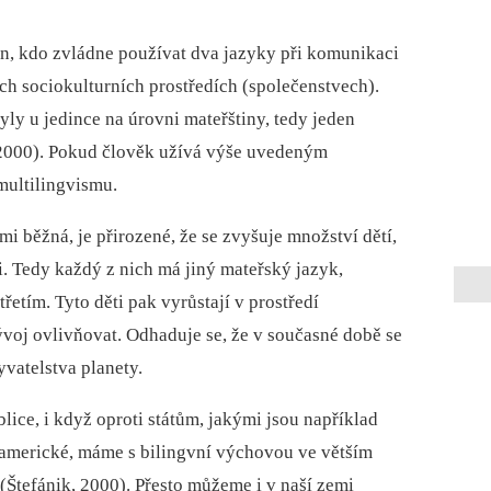
ten, kdo zvládne používat dva jazyky při komunikaci
ných sociokulturních prostředích (společenstvech).
ly u jedince na úrovni mateřštiny, tedy jeden
 2000). Pokud člověk užívá výše uvedeným
multilingvismu.
i běžná, je přirozené, že se zvyšuje množství dětí,
i. Tedy každý z nich má jiný mateřský jazyk,
řetím. Tyto děti pak vyrůstají v prostředí
ývoj ovlivňovat. Odhaduje se, že v současné době se
yvatelstva planety.
lice, i když oproti státům, jakými jsou například
y americké, máme s bilingvní výchovou ve větším
(Štefánik, 2000). Přesto můžeme i v naší zemi