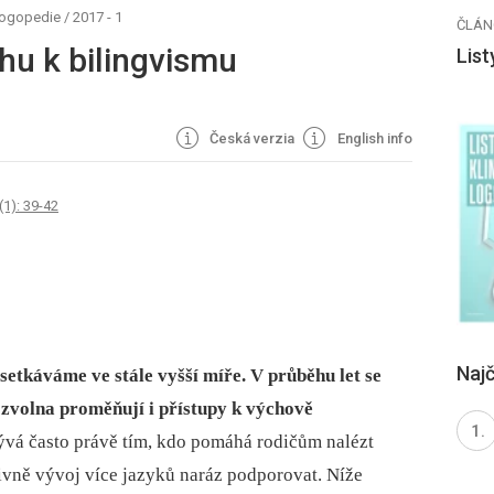
 logopedie
/
2017 - 1
ČLÁN
hu k bilingvismu
List
Česká verzia
English info
(1): 39-42
Najč
etkáváme ve stále vyšší míře. V průběhu let se
ozvolna proměňují i přístupy k výchově
ývá často právě tím, kdo pomáhá rodičům nalézt
ivně vývoj více jazyků naráz podporovat. Níže