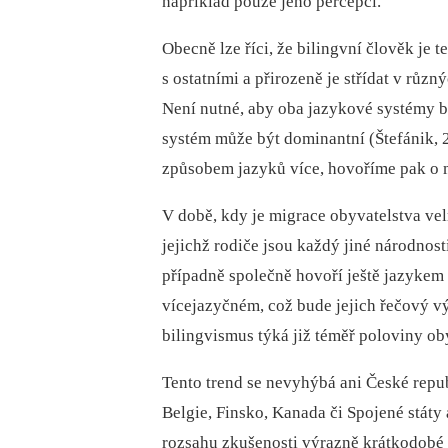
například pouze jeho percepci.
Obecně lze říci, že bilingvní člověk je 
s ostatními a přirozeně je střídat v růz
Není nutné, aby oba jazykové systémy by
systém může být dominantní (Štefánik,
způsobem jazyků více, hovoříme pak o 
V době, kdy je migrace obyvatelstva velm
jejichž rodiče jsou každý jiné národnost
případně společně hovoří ještě jazykem t
vícejazyčném, což bude jejich řečový v
bilingvismus týká již téměř poloviny ob
Tento trend se nevyhýbá ani České repub
Belgie, Finsko, Kanada či Spojené stát
rozsahu zkušenosti výrazně krátkodobé 