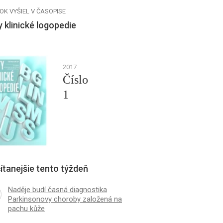
OK VYŠIEL V ČASOPISE
y klinické logopedie
2017
Číslo
1
ítanejšie tento týždeň
Naděje budí časná diagnostika
Parkinsonovy choroby založená na
pachu kůže