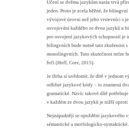
Učení se dvěma jazykům naráz trvá přir
jeden. Proto je zcela běžné, že bilingvn
vývojové úrovni než jeho vrstevníci s
osvojování každého ze dvou jazyků u bil
pro osvojení jazykových schopností je i
bilingvních bude nutně tato zkušenost 
monolingvních. Tuto skutečnost nelze h
řeči (Hoff, Core, 2015).
Je třeba si uvědomit, že dítě v jednom
odlišné jazykové kódy –⁠ to znamená dv
gramatické. Navíc takové dítě potřebuje
v každém ze dvou jazyků je nižší oproti
Nejnápadněji se opoždění jazykového vý
sémantické a morfologicko-syntaktické. 