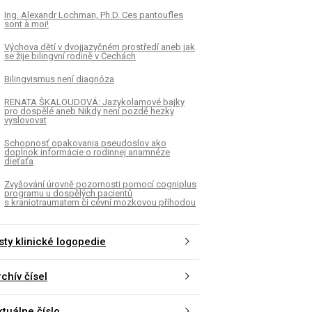
Ing. Alexandr Lochman, Ph.D. Ces pantoufles
sont à moi!
Výchova dětí v dvojjazyčném prostředí aneb jak
se žije bilingvní rodině v Čechách
Bilingvismus není diagnóza
RENATA ŠKALOUDOVÁ: Jazykolamové bajky
pro dospělé aneb Nikdy není pozdě hezky
vyslovovat
Schopnosť opakovania pseudoslov ako
doplnok informácie o rodinnej anamnéze
dieťaťa
Zvyšování úrovně pozornosti pomocí cogniplus
programu u dospělých pacientů
s kraniotraumatem či cévní mozkovou příhodou
sty klinické logopedie
chív čísel
ktuálne číslo