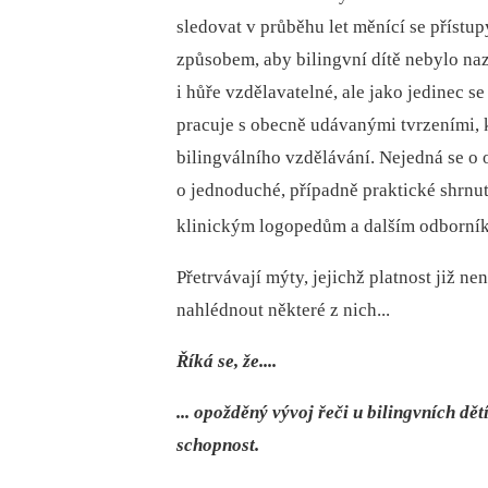
sledovat v průběhu let měnící se přístup
způsobem, aby bilingvní dítě nebylo na
i hůře vzdělavatelné, ale jako jedinec 
pracuje s obecně udávanými tvrzeními, k
bilingválního vzdělávání. Nejedná se 
o jednoduché, případně praktické shrnu
klinickým logopedům a dalším odborníků
Přetrvávají mýty, jejichž platnost již n
nahlédnout některé z nich...
Říká se, že....
... opožděný vývoj řeči u bilingvních d
schopnost.