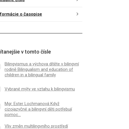
nformácie o časopise
ítanejšie v tomto čísle
Bilingvismus a výchova dítěte v bilingvní
rodině Bilingualism and education of
children in a bilingual family
Vybrané mýty ve vztahu k bilingvismu
Mgr. Ester Lochmanová Když
cizojazyčné a bilingvní děti potřebují
pomoc…
Vliv změn multilingvního prostředí