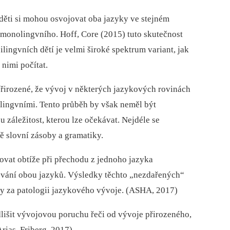
 děti si mohou osvojovat oba jazyky ve stejném
e monolingvního. Hoff, Core (2015) tuto skutečnost
bilingvních dětí je velmi široké spektrum variant, jak
 nimi počítat.
přirozené, že vývoj v některých jazykových rovinách
lingvními. Tento průběh by však neměl být
 záležitost, kterou lze očekávat. Nejdéle se
ě slovní zásoby a gramatiky.
vat obtíže při přechodu z jednoho jazyka
vání obou jazyků. Výsledky těchto „nezdařených“
y za patologii jazykového vývoje. (ASHA, 2017)
lišit vývojovou poruchu řeči od vývoje přirozeného,
rias, Friberg, 2017).