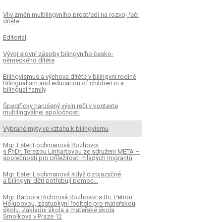
Vliv změn multilingvního prostředí na rozvoj řeči
dítěte
Editorial
Vývoj slovní zásoby bilingvního česko-
německého dítěte
Bilingvismus a výchova dítěte v bilingvní rodině
Bilingualism and education of children in a
bilingual family
Špecificky narušený vývin reči v kontexte
multilingválnej spoločnosti
Vybrané mýty ve vztahu k bilingvismu
Mgr. Ester Lochmanová Rozhovor
s PhDr. Terezou Linhartovou ze sdružení META –
společnosti pro příležitosti mladých migrantů
Mgr. Ester Lochmanová Když cizojazyčné
a bilingvní děti potřebují pomoc…
Mgr. Barbora Richtrová Rozhovor s Bc. Petrou
Holubovou, zástupkyní ředitele pro mateřskou
školu, Základní škola a mateřské škola
Smolkova v Praze 12