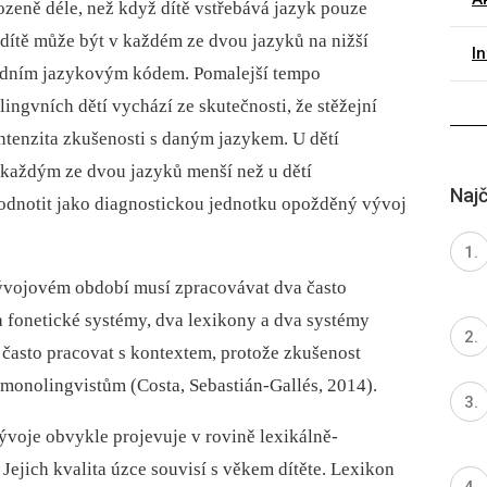
ozeně déle, než když dítě vstřebává jazyk pouze
í dítě může být v každém ze dvou jazyků na nižší
I
 jedním jazykovým kódem. Pomalejší tempo
ingvních dětí vychází ze skutečnosti, že stěžejní
ntenzita zkušenosti s daným jazykem. U dětí
s každým ze dvou jazyků menší než u dětí
Najč
odnotit jako diagnostickou jednotku opožděný vývoj
 vývojovém období musí zpracovávat dva často
a fonetické systémy, dva lexikony a dva systémy
 často pracovat s kontextem, protože zkušenost
 monolingvistům (Costa, Sebastián-Gallés, 2014).
voje obvykle projevuje v rovině lexikálně-
Jejich kvalita úzce souvisí s věkem dítěte. Lexikon