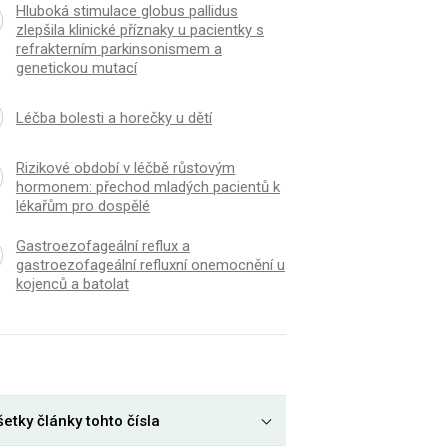
Hluboká stimulace globus pallidus
zlepšila klinické příznaky u pacientky s
refrakterním parkinsonismem a
genetickou mutací
Léčba bolesti a horečky u dětí
Rizikové období v léčbě růstovým
hormonem: přechod mladých pacientů k
lékařům pro dospělé
Gastroezofageální reflux a
gastroezofageální refluxní onemocnění u
kojenců a batolat
etky články tohto čísla