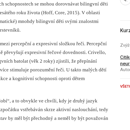
ých schopnostech se mohou dorovnávat bilingvní děti
átého roku života (Hoff, Core, 2015). V oblasti
gmatické) mnohdy bilingvní děti svými znalostmi
Kur
rstevníků.
ezi percepční a expresivní složkou řeči. Percepční
Zvýšt
ně převyšují expresivní řečové dovednosti. Crivello,
Citi
ích batolat (věk 2 roky) zjistili, že přepínání
neur
Autor
íce stimuluje porozumění řeči. U takto malých dětí
nkce a kognitivní schopnosti oproti dětem
VŠET
dobí“, a to obvykle ve chvíli, kdy je druhý jazyk
 zpočátku vstřebáván skrze aktivní naslouchání, tedy
 stav by měl být přechodný a neměl by být považován