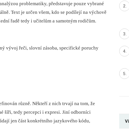
analýzou problematiky, představuje pouze vybrané
álně. Text je určen všem, kdo se podílejí na výchově
slední řadě tedy i učitelům a samotným rodičům.
ný vývoj řeči, slovní zásoba, specifické poruchy
finován různě. Někteří z nich trvají na tom, že
 šíři, tedy percepci i expresi. Jiní odborníci
vládají jen část konkrétního jazykového kódu,
Vš