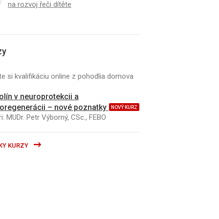
na rozvoj řeči dítěte
zy
e si kvalifikáciu online z pohodlia domova
kolín v neuroprotekcii a
oregenerácii – nové poznatky
NOVÝ KURZ
i: MUDr. Petr Výborný, CSc., FEBO
KY KURZY