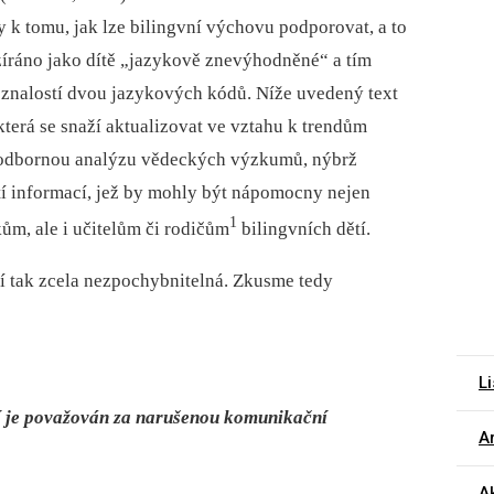
y k tomu, jak lze bilingvní výchovu podporovat, a to
zíráno jako dítě „jazykově znevýhodněné“ a tím
se znalostí dvou jazykových kódů. Níže uvedený text
terá se snaží aktualizovat ve vztahu k trendům
o odbornou analýzu vědeckých výzkumů, nýbrž
tí informací, jež by mohly být nápomocny nejen
1
m, ale i učitelům či rodičům
bilingvních dětí.
ení tak zcela nezpochybnitelná. Zkusme tedy
Li
ětí je považován za narušenou komunikační
Ar
A