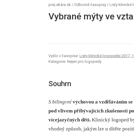
preLekára.sk
/
Odborné časopisy
/
Listy klinické
Vybrané mýty ve vzta
Vyšlo v časopise:
Listy klinické logopedie 2017; 1
Kategorie: Nejen pro logopedy
Souhrn
S bilingvní
výchovou a vzděláváním se s
pod vlivem přibývajících zkušeností p
vícejazyčných dětí.
Klinický logoped b
vhodný způsob, jakým lze u dítěte pozit