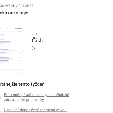
OK VYŠIEL V ČASOPISE
ická onkologie
2011
Číslo
3
ítanejšie tento týždeň
Brno opět přivítá onkology a nelékařské
zdravotnické pracovníky
I „pouhé“ doporučení znamená velkou