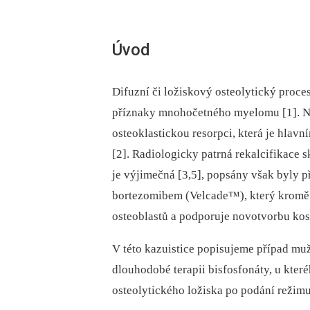
Úvod
Difuzní či ložiskový osteolytický proces
příznaky mnohočetného myelomu [1]. Ná
osteoklastickou resorpci, která je hlav
[2]. Radiologicky patrná rekalcifikace s
je výjimečná [3,5], popsány však byly 
bortezomibem (Velcade™), který kromě 
osteoblastů a podporuje novotvorbu kost
V této kazuistice popisujeme případ m
dlouhodobé terapii bisfosfonáty, u kte
osteolytického ložiska po podání reži