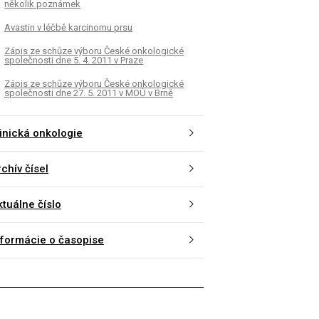
několik poznámek
Avastin v léčbě karcinomu prsu
Zápis ze schůze výboru České onkologické
společnosti dne 5. 4. 2011 v Praze
Zápis ze schůze výboru České onkologické
společnosti dne 27. 5. 2011 v MOÚ v Brně
linická onkologie
chív čísel
ktuálne číslo
nformácie o časopise