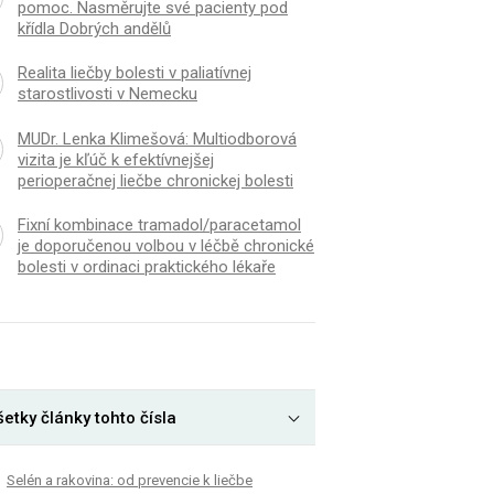
pomoc. Nasměrujte své pacienty pod
křídla Dobrých andělů
Realita liečby bolesti v paliatívnej
starostlivosti v Nemecku
MUDr. Lenka Klimešová: Multiodborová
vizita je kľúč k efektívnejšej
perioperačnej liečbe chronickej bolesti
Fixní kombinace tramadol/paracetamol
je doporučenou volbou v léčbě chronické
bolesti v ordinaci praktického lékaře
etky články tohto čísla
Selén a rakovina: od prevencie k liečbe