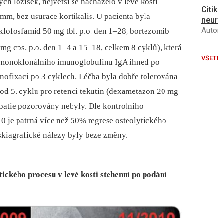
ých ložisek, největší se nacházelo v levé kosti
Citi
 mm, bez usurace kortikalis. U pacienta byla
neur
Autor
lofosfamid 50 mg tbl. p.o. den 1–28, bortezomib
mg cps. p.o. den 1–4 a 15–18, celkem 8 cyklů), která
VŠET
 monoklonálního imunoglobulinu IgA ihned po
munofixaci po 3 cyklech. Léčba byla dobře tolerována
 od 5. cyklu pro retenci tekutin (dexametazon 20 mg
ropatie pozorovány nebyly. Dle kontrolního
10 je patrná více než 50% regrese osteolytického
 skiagrafické nálezy byly beze změny.
tického procesu v levé kosti stehenní po podání