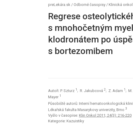
preLekára.sk
/
Odborné časopisy
/
Klinická onko
Regrese osteolytickéh
s mnohočetným mye
klodronátem po úspě
s bortezomibem
1
2
1
Autoři: P. Szturz
; R. Jakubcová
; Z. Adam
; M.
1
Mayer
Působiště autorů: Interní hematoonkologická klin
3
Lékařská fakulta Masarykovy univerzity, Brno
Vyšlo v časopise:
Klin Onkol 2011; 24(3): 216-220
Kategorie: Kazuistiky