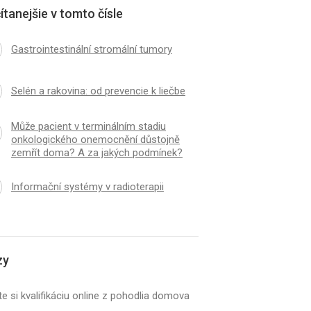
ítanejšie v tomto čísle
Gastrointestinální stromální tumory
Selén a rakovina: od prevencie k liečbe
Může pacient v terminálním stadiu
onkologického onemocnění důstojně
zemřít doma? A za jakých podmínek?
Informační systémy v radioterapii
zy
e si kvalifikáciu online z pohodlia domova