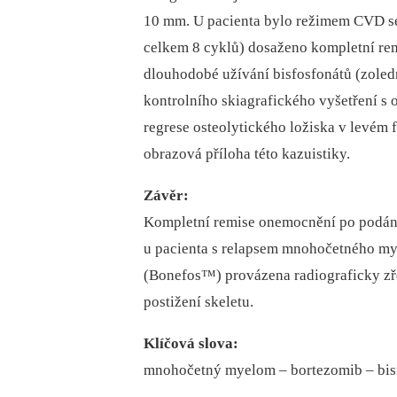
10 mm. U pacienta bylo režimem CVD se
celkem 8 cyklů) dosaženo kompletní rem
dlouhodobé užívání bisfosfonátů (zoledr
kontrolního skiagrafického vyšetření s
regrese osteolytického ložiska v levém 
obrazová příloha této kazuistiky.
Závěr:
Kompletní remise onemocnění po podán
u pacienta s relapsem mnohočetného m
(Bonefos™) provázena radiograficky zř
postižení skeletu.
Klíčová slova:
mnohočetný myelom –⁠ bortezomib –⁠ bisfo