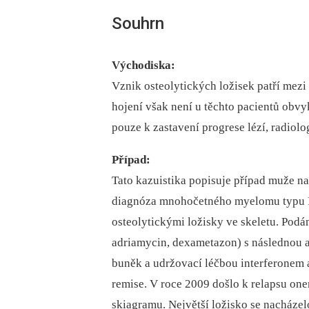
Souhrn
Východiska:
Vznik osteolytických ložisek patří mez
hojení však není u těchto pacientů obvy
pouze k zastavení progrese lézí, radiolo
Případ:
Tato kazuistika popisuje případ muže n
diagnóza mnohočetného myelomu typu 
osteolytickými ložisky ve skeletu. Podá
adriamycin, dexametazon) s následnou a
buněk a udržovací léčbou interferonem 
remise. V roce 2009 došlo k relapsu on
skiagramu. Největší ložisko se nacházelo