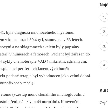
Najč
941, byla diagnóza mnohočetného myelomu,
em v koncentraci 30,4 g/ l, stanovena v 63 letech.
mocytů a na skiagramech skeletu byly popsány
páteři, v humerech a femorech. Pacient byl zařazen do
4 cykly chemoterapie VAD (vinkristin, adriamycin,
ansplantací periferních kmenových buněk
fekt podané terapie byl vyhodnocen jako velmi dobrá
imunofixace v moči).
Kur
myelomu (vzestup monoklonálního imunoglobulinu
kostní dřeni, nález v moči normální). Konvenční
Zvýšt