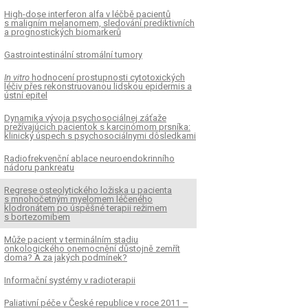
High-dose interferon alfa v léčbě pacientů
s maligním melanomem, sledování prediktivních
a prognostických biomarkerů
Gastrointestinální stromální tumory
In vitro
hodnocení prostupnosti cytotoxických
léčiv přes rekonstruovanou lidskou epidermis a
ústní epitel
Dynamika vývoja psychosociálnej záťaže
prežívajúcich pacientok s karcinómom prsníka:
klinický úspech s psychosociálnymi dôsledkami
Radiofrekvenční ablace neuroendokrinního
nádoru pankreatu
Regrese osteolytického ložiska u pacienta
s mnohočetným myelomem léčeného
klodronátem po úspěšné terapii režimem
s bortezomibem
Může pacient v terminálním stadiu
onkologického onemocnění důstojně zemřít
doma? A za jakých podmínek?
Informační systémy v radioterapii
Paliativní péče v České republice v roce 2011 –