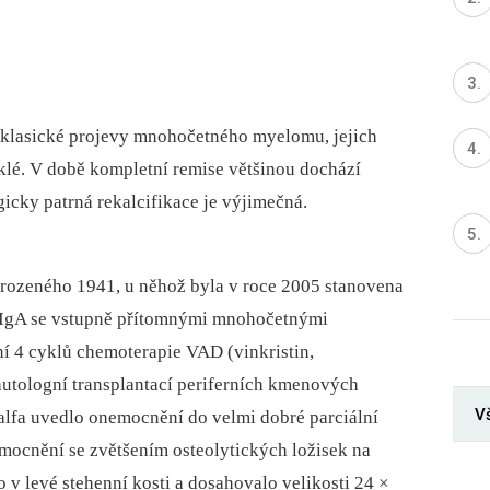
i klasické projevy mnohočetného myelomu, jejich
klé. V době kompletní remise většinou dochází
gicky patrná rekalcifikace je výjimečná.
arozeného 1941, u něhož byla v roce 2005 stanovena
IgA se vstupně přítomnými mnohočetnými
ní 4 cyklů chemoterapie VAD (vinkristin,
utologní transplantací periferních kmenových
Vš
alfa uvedlo onemocnění do velmi dobré parciální
emocnění se zvětšením osteolytických ložisek na
 v levé stehenní kosti a dosahovalo velikosti 24 ×