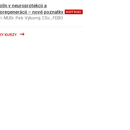
kolín v neuroprotekcii a
oregenerácii – nové poznatky
NOVÝ KURZ
i: MUDr. Petr Výborný, CSc., FEBO
KY KURZY