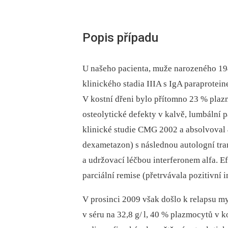
Popis případu
U našeho pacienta, muže narozeného 1
klinického stadia IIIA s IgA paraprotein
V kostní dřeni bylo přítomno 23 % plaz
osteolytické defekty v kalvě, lumbální 
klinické studie CMG 2002 a absolvoval 
dexametazon) s následnou autologní tr
a udržovací léčbou interferonem alfa. E
parciální remise (přetrvávala pozitivní 
V prosinci 2009 však došlo k relapsu 
v séru na 32,8 g/ l, 40 % plazmocytů v 