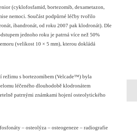
nior (cyklofosfamid, bortezomib, dexametazon,
ise nemoci. Součást podpůrné léčby tvořilo
onát, ibandronát, od roku 2007 pak klodronát). Dle
 odstupem jednoho roku je patrná více než 50%
femoru (velikost 10 × 5 mm), kterou dokládá
í režimu s bortezomibem (Velcade™) byla
yelomu léčeného dlouhodobě klodronátem
etelně patrnými známkami hojení osteolytického
sfonáty –⁠ osteolýza –⁠ osteogeneze –⁠ radiografie