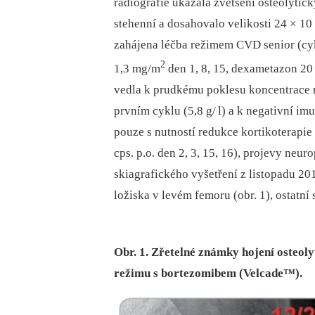
radiografie ukázala zvětšení osteolytick
stehenní a dosahovalo velikosti 24 × 10
zahájena léčba režimem CVD senior (cyk
2
1,3 mg/m
den 1, 8, 15, dexametazon 20 
vedla k prudkému poklesu koncentrace
prvním cyklu (5,8 g/ l) a k negativní i
pouze s nutností redukce kortikoterapie
cps. p.o. den 2, 3, 15, 16), projevy neu
skiagrafického vyšetření z listopadu 20
ložiska v levém femoru (obr. 1), ostatní
Obr. 1. Zřetelné známky hojení osteoly
režimu s bortezomibem (Velcade™).