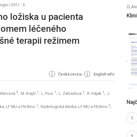
logie
/
2011 - 3
ČLÁN
o ložiska u pacienta
Klin
lomem léčeného
šné terapii režimem
Česká verzia
English info
3
1
1
1
1
 Klincová
; M. Krejčí
; L. Pour
; L. Zahradová
; R. Hájek
; J.
Najč
1
2
ika, LF MU a FN Brno
; Radiologická klinika, LF MU a FN Brno
;