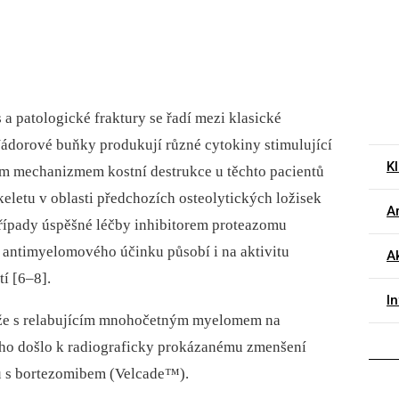
 a patologické fraktury se řadí mezi klasické
dorové buňky produkují různé cytokiny stimulující
K
ním mechanizmem kostní destrukce u těchto pacientů
keletu v oblasti předchozích osteolytických ložisek
Ar
případy úspěšné léčby inhibitorem proteazomu
antimyelomového účinku působí i na aktivitu
A
í [6–8].
I
uže s relabujícím mnohočetným myelomem na
rého došlo k radiograficky prokázanému zmenšení
mu s bortezomibem (Velcade™).