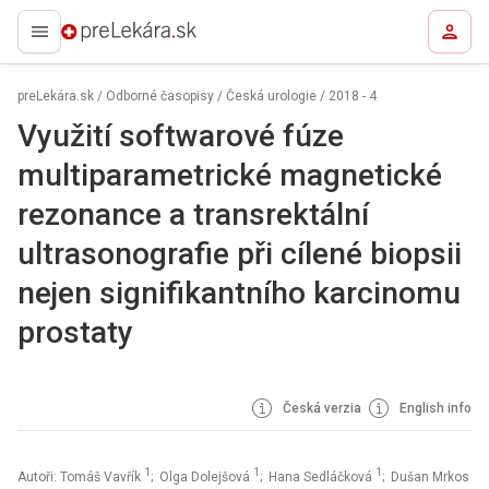
preLekára.sk
preLekára.sk
/
Odborné časopisy
/
Česká urologie
/
2018 - 4
Využití softwarové fúze
multiparametrické magnetické
rezonance a transrektální
ultrasonografie při cílené biopsii
nejen signifikantního karcinomu
prostaty
Česká verzia
English info
1
1
1
Autoři: Tomáš Vavřík
; Olga Dolejšová
; Hana Sedláčková
; Dušan Mrkos