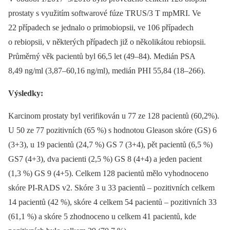
prostaty s využitím softwarové fúze TRUS/3 T mpMRI. Ve
22 případech se jednalo o primobiopsii, ve 106 případech
o rebiopsii, v některých případech již o několikátou rebiopsii.
Průměrný věk pacientů byl 66,5 let (49–84). Medián PSA
8,49 ng/ml (3,87–60,16 ng/ml), medián PHI 55,84 (18–266).
Výsledky:
Karcinom prostaty byl verifikován u 77 ze 128 pacientů (60,2%).
U 50 ze 77 pozitivních (65 %) s hodnotou Gleason skóre (GS) 6
(3+3), u 19 pacientů (24,7 %) GS 7 (3+4), pět pacientů (6,5 %)
GS7 (4+3), dva pacienti (2,5 %) GS 8 (4+4) a jeden pacient
(1,3 %) GS 9 (4+5). Celkem 128 pacientů mělo vyhodnoceno
skóre PI‑RADS v2. Skóre 3 u 33 pacientů –⁠ pozitivních celkem
14 pacientů (42 %), skóre 4 celkem 54 pacientů –⁠ pozitivních 33
(61,1 %) a skóre 5 zhodnoceno u celkem 41 pacientů, kde