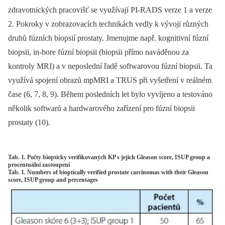
zdravotnických pracovišť se využívají PI‑RADS verze 1 a verze
2. Pokroky v zobrazovacích technikách vedly k vývoji různých
druhů fúzních biopsií prostaty. Jmenujme např. kognitivní fúzní
biopsii, in‑bore fúzní biopsii (biopsii přímo naváděnou za
kontroly MRI) a v neposlední řadě softwarovou fúzní biopsii. Ta
využívá spojení obrazů mpMRI a TRUS při vyšetření v reálném
čase (6, 7, 8, 9). Během posledních let bylo vyvíjeno a testováno
několik softwarů a hardwarového zařízení pro fúzní biopsii
prostaty (10).
Tab. 1. Počty biopticky verifikovaných KP s jejich Gleason score, ISUP group a
procentuální zastoupení
Tab. 1. Numbers of bioptically verified prostate carcinomas with their Gleason
score, ISUP group and percentages