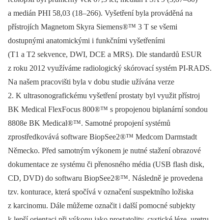
a medián PHI 58,03 (18–266). Vyšetření byla prováděná na
přístrojích Magnetom Skyra Siemens®™ 3 T se všemi
dostupnými anatomickými i funkčními vyšetřeními
(T1 a T2 sekvence, DWI, DCE a MRS). Dle standardů ESUR
z roku 2012 využíváme radiologický skórovací systém PI‑RADS.
Na našem pracovišti byla v dobu studie užívána verze
2. K ultrasonografickému vyšetření prostaty byl využit přístroj
BK Medical FlexFocus 800®™ s propojenou biplanární sondou
8808e BK Medical®™. Samotné propojení systémů
zprostředkovává software BiopSee2®™ Medcom Darmstadt
Německo. Před samotným výkonem je nutné stažení obrazové
dokumentace ze systému či přenosného média (USB flash disk,
CD, DVD) do softwaru BiopSee2®™. Následně je provedena
tzv. konturace, která spočívá v označení suspektního ložiska
z karcinomu. Dále můžeme označit i další pomocné subjekty
k lepší orientaci při výkonu jako prostatolity, cystické léze, uretru