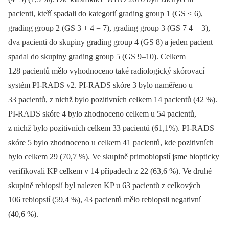
pacienti, kteří spadali do kategorií grading group 1 (GS ≤ 6),
grading group 2 (GS 3 + 4 = 7), grading group 3 (GS 7 4 + 3),
dva pacienti do skupiny grading group 4 (GS 8) a jeden pacient
spadal do skupiny grading group 5 (GS 9–10). Celkem
128 pacientů mělo vyhodnoceno také radiologický skórovací
systém PI‑RADS v2. PI‑RADS skóre 3 bylo naměřeno u
33 pacientů, z nichž bylo pozitivních celkem 14 pacientů (42 %).
PI‑RADS skóre 4 bylo zhodnoceno celkem u 54 pacientů,
z nichž bylo pozitivních celkem 33 pacientů (61,1%). PI‑RADS
skóre 5 bylo zhodnoceno u celkem 41 pacientů, kde pozitivních
bylo celkem 29 (70,7 %). Ve skupině primobiopsií jsme biopticky
verifikovali KP celkem v 14 případech z 22 (63,6 %). Ve druhé
skupině rebiopsií byl nalezen KP u 63 pacientů z celkových
106 rebiopsií (59,4 %), 43 pacientů mělo rebiopsii negativní
(40,6 %).