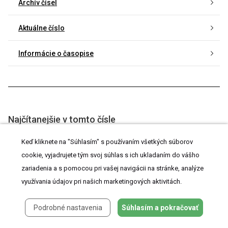
Archív čísel
Aktuálne číslo
Informácie o časopise
Najčítanejšie v tomto čísle
Andrologický faktor - rozhodujúci vplyv veku na úspešnosť
Keď kliknete na "Súhlasím" s používaním všetkých súborov
asistovanej reprodukcie?
cookie, vyjadrujete tým svoj súhlas s ich ukladaním do vášho
zariadenia a s pomocou pri vašej navigácii na stránke, analýze
Porovnání výsledků invazivních vyšetření a močové
cytologie: Zkušenosti jednoho urologického centra po
využívania údajov pri našich marketingových aktivitách.
prvním roce užívání Pařížské klasifikace pro hodnocení
močových cytologií
Podrobné nastavenia
Súhlasím a pokračovať
Aktuální pohled na močovou cytologii: Co by měl urolog
vědět?