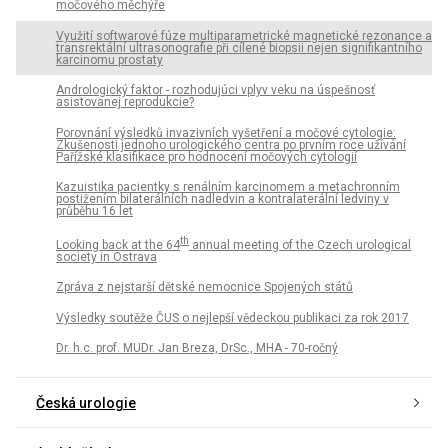
močového měchýře
Využití softwarové fúze multiparametrické magnetické rezonance a
transrektální ultrasonografie při cílené biopsii nejen signifikantního
karcinomu prostaty
Andrologický faktor - rozhodujúci vplyv veku na úspešnosť
asistovanej reprodukcie?
Porovnání výsledků invazivních vyšetření a močové cytologie:
Zkušenosti jednoho urologického centra po prvním roce užívání
Pařížské klasifikace pro hodnocení močových cytologií
Kazuistika pacientky s renálním karcinomem a metachronním
postižením bilaterálních nadledvin a kontralaterální ledviny v
průběhu 16 let
th
Looking back at the 64
annual meeting of the Czech urological
society in Ostrava
Zpráva z nejstarší dětské nemocnice Spojených států
Výsledky soutěže ČUS o nejlepší vědeckou publikaci za rok 2017
Dr. h.c. prof. MUDr. Jan Breza, DrSc., MHA - 70-ročný
Česká urologie