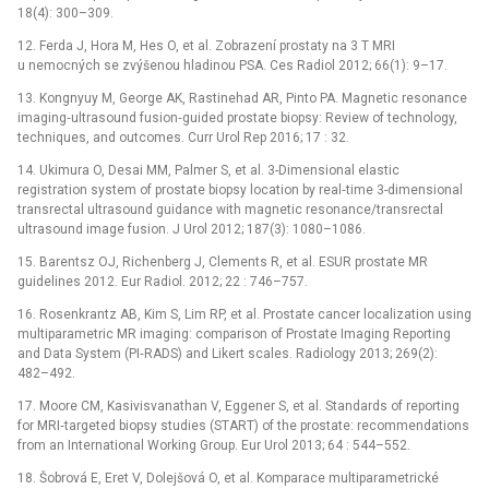
18(4): 300–309.
12. Ferda J, Hora M, Hes O, et al. Zobrazení prostaty na 3 T MRI
u nemocných se zvýšenou hladinou PSA. Ces Radiol 2012; 66(1): 9–17.
13. Kongnyuy M, George AK, Rastinehad AR, Pinto PA. Magnetic resonance
imaging‑ultrasound fusion‑guided prostate biopsy: Review of technology,
techniques, and outcomes. Curr Urol Rep 2016; 17 : 32.
14. Ukimura O, Desai MM, Palmer S, et al. 3-Dimensional elastic
registration system of prostate biopsy location by real‑time 3-dimensional
transrectal ultrasound guidance with magnetic resonance/transrectal
ultrasound image fusion. J Urol 2012; 187(3): 1080–1086.
15. Barentsz OJ, Richenberg J, Clements R, et al. ESUR prostate MR
guidelines 2012. Eur Radiol. 2012; 22 : 746–757.
16. Rosenkrantz AB, Kim S, Lim RP, et al. Prostate cancer localization using
multiparametric MR imaging: comparison of Prostate Imaging Reporting
and Data System (PI‑RADS) and Likert scales. Radiology 2013; 269(2):
482–492.
17. Moore CM, Kasivisvanathan V, Eggener S, et al. Standards of reporting
for MRI‑targeted biopsy studies (START) of the prostate: recommendations
from an International Working Group. Eur Urol 2013; 64 : 544–552.
18. Šobrová E, Eret V, Dolejšová O, et al. Komparace multiparametrické