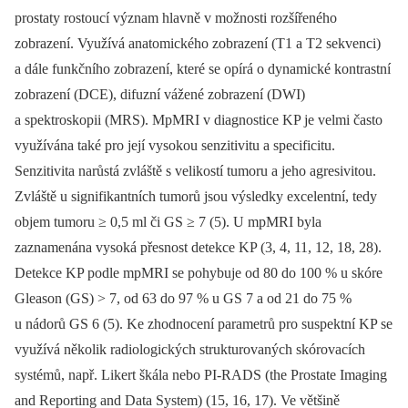
prostaty rostoucí význam hlavně v možnosti rozšířeného
zobrazení. Využívá anatomického zobrazení (T1 a T2 sekvenci)
a dále funkčního zobrazení, které se opírá o dynamické kontrastní
zobrazení (DCE), difuzní vážené zobrazení (DWI)
a spektroskopii (MRS). MpMRI v diagnostice KP je velmi často
využívána také pro její vysokou senzitivitu a specificitu.
Senzitivita narůstá zvláště s velikostí tumoru a jeho agresivitou.
Zvláště u signifikantních tumorů jsou výsledky excelentní, tedy
objem tumoru ≥ 0,5 ml či GS ≥ 7 (5). U mpMRI byla
zaznamenána vysoká přesnost detekce KP (3, 4, 11, 12, 18, 28).
Detekce KP podle mpMRI se pohybuje od 80 do 100 % u skóre
Gleason (GS) > 7, od 63 do 97 % u GS 7 a od 21 do 75 %
u nádorů GS 6 (5). Ke zhodnocení parametrů pro suspektní KP se
využívá několik radiologických strukturovaných skórovacích
systémů, např. Likert škála nebo PI‑RADS (the Prostate Imaging
and Reporting and Data System) (15, 16, 17). Ve většině