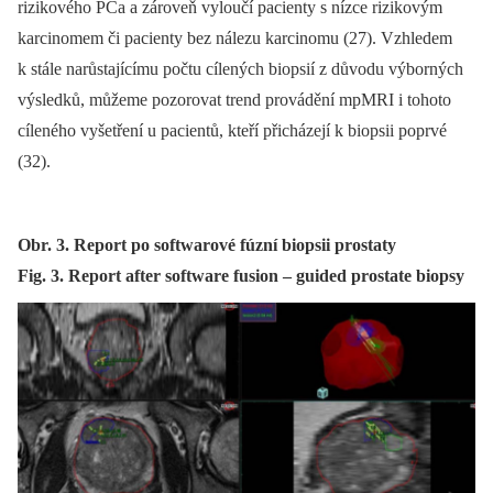
rizikového PCa a zároveň vyloučí pacienty s nízce rizikovým
karcinomem či pacienty bez nálezu karcinomu (27). Vzhledem
k stále narůstajícímu počtu cílených biopsií z důvodu výborných
výsledků, můžeme pozorovat trend provádění mpMRI i tohoto
cíleného vyšetření u pacientů, kteří přicházejí k biopsii poprvé
(32).
Obr. 3. Report po softwarové fúzní biopsii prostaty
Fig. 3. Report after software fusion – guided prostate biopsy