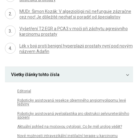
MUDr. Šimon Kozák: V algeziológii nič nefunguje zázračne
cez noc! Je dôležité nechať si poradiť od špecialistov
Vyšetření T2:EGR a PCA3 v moči při záchytu agresivního
karcinomu prostaty
Lék v boji proti benigní hyperplazii prostaty nyní pod novým
názvem Adafin
Všetky články tohto čísla
Editorial
Roboticky asistovaná resekce objemného angiomyolipomu levé
ledviny
Roboticky asistovaná pyeloplastika pro obstrukci pelviureterálního
spojení
Aktuální pohled na močovou cytologii: Co by měl urolog vědět?
Nové možnosti intravezikální instilační terapie u karcinomu