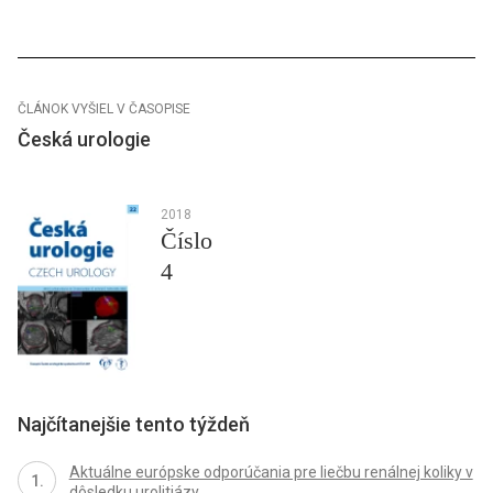
ČLÁNOK VYŠIEL V ČASOPISE
Česká urologie
2018
Číslo
4
Najčítanejšie tento týždeň
Aktuálne európske odporúčania pre liečbu renálnej koliky v
dôsledku urolitiázy