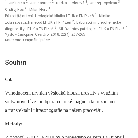
1
2
2
3
3
; Jiří Ferda
; Jan Kastner
; Radka Fuchsová
; Ondřej Topolčan
;
4
1
Ondřej Hes
; Milan Hora
1
Působiště autorů: Urologická klinika LF UK a FN Plzeň
; Klinika
2
zobrazovacích metod LF UK a FN Plzeň
; Laboratoř imunochemické
3
4
diagnostiky LF UK a FN Plzeň
; Šiklův ústav patologie LF UK a FN Plzeň
Vyšlo v časopise:
Ces Urol 2018; 22(4): 257-265
Kategorie: Originální práce
Souhrn
Cíl:
Vyhodnocení prvních výsledků biopsií prostaty s využitím
softwarové fúze multiparametrické magnetické rezonance
a transrektální ultrasonografie na našem pracovišti.
Metody:
V období 1/2017–3/2018 bylo provedeno celkem 128 biopsií