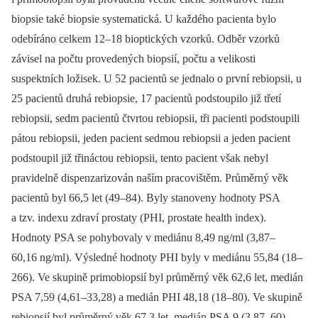
biopsie také biopsie systematická. U každého pacienta bylo
odebíráno celkem 12–18 bioptických vzorků. Odběr vzorků
závisel na počtu provedených biopsií, počtu a velikosti
suspektních ložisek. U 52 pacientů se jednalo o první rebiopsii, u
25 pacientů druhá rebiopsie, 17 pacientů podstoupilo již třetí
rebiopsii, sedm pacientů čtvrtou rebiopsii, tři pacienti podstoupili
pátou rebiopsii, jeden pacient sedmou rebiopsii a jeden pacient
podstoupil již třináctou rebiopsii, tento pacient však nebyl
pravidelně dispenzarizován naším pracovištěm. Průměrný věk
pacientů byl 66,5 let (49–84). Byly stanoveny hodnoty PSA
a tzv. indexu zdraví prostaty (PHI, prostate health index).
Hodnoty PSA se pohybovaly v mediánu 8,49 ng/ml (3,87–
60,16 ng/ml). Výsledné hodnoty PHI byly v mediánu 55,84 (18–
266). Ve skupině primobiopsií byl průměrný věk 62,6 let, medián
PSA 7,59 (4,61–33,28) a medián PHI 48,18 (18–80). Ve skupině
rebiopsií byl průměrný věk 67,3 let, medián PSA 9 (3,87–60)