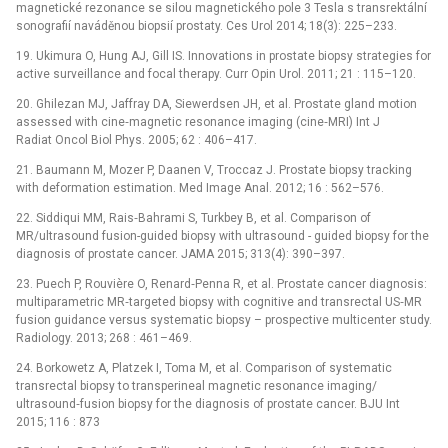
magnetické rezonance se silou magnetického pole 3 Tesla s transrektální
sonografií naváděnou biopsií prostaty. Ces Urol 2014; 18(3): 225–233.
19. Ukimura O, Hung AJ, Gill IS. Innovations in prostate biopsy strategies for
active surveillance and focal therapy. Curr Opin Urol. 2011; 21 : 115–120.
20. Ghilezan MJ, Jaffray DA, Siewerdsen JH, et al. Prostate gland motion
assessed with cine‑magnetic resonance imaging (cine‑MRI) Int J
Radiat Oncol Biol Phys. 2005; 62 : 406–417.
21. Baumann M, Mozer P, Daanen V, Troccaz J. Prostate biopsy tracking
with deformation estimation. Med Image Anal. 2012; 16 : 562–576.
22. Siddiqui MM, Rais‑Bahrami S, Turkbey B, et al. Comparison of
MR/ultrasound fusion-guided biopsy with ultrasound -⁠ guided biopsy for the
diagnosis of prostate cancer. JAMA 2015; 313(4): 390–397.
23. Puech P, Rouvière O, Renard‑Penna R, et al. Prostate cancer diagnosis:
multiparametric MR‑targeted biopsy with cognitive and transrectal US‑MR
fusion guidance versus systematic biopsy –⁠ prospective multicenter study.
Radiology. 2013; 268 : 461–469.
24. Borkowetz A, Platzek I, Toma M, et al. Comparison of systematic
transrectal biopsy to transperineal magnetic resonance imaging/
ultrasound‑fusion biopsy for the diagnosis of prostate cancer. BJU Int
2015; 116 : 873