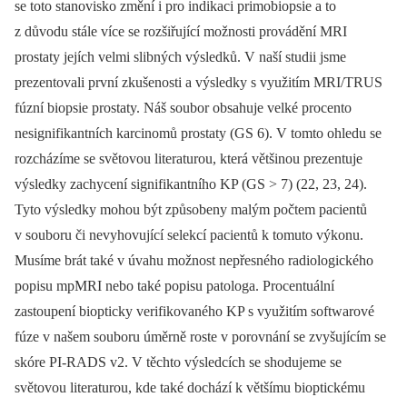
se toto stanovisko změní i pro indikaci primobiopsie a to
z důvodu stále více se rozšiřující možnosti provádění MRI
prostaty jejích velmi slibných výsledků. V naší studii jsme
prezentovali první zkušenosti a výsledky s využitím MRI/TRUS
fúzní biopsie prostaty. Náš soubor obsahuje velké procento
nesignifikantních karcinomů prostaty (GS 6). V tomto ohledu se
rozcházíme se světovou literaturou, která většinou prezentuje
výsledky zachycení signifikantního KP (GS > 7) (22, 23, 24).
Tyto výsledky mohou být způsobeny malým počtem pacientů
v souboru či nevyhovující selekcí pacientů k tomuto výkonu.
Musíme brát také v úvahu možnost nepřesného radiologického
popisu mpMRI nebo také popisu patologa. Procentuální
zastoupení biopticky verifikovaného KP s využitím softwarové
fúze v našem souboru úměrně roste v porovnání se zvyšujícím se
skóre PI‑RADS v2. V těchto výsledcích se shodujeme se
světovou literaturou, kde také dochází k většímu bioptickému