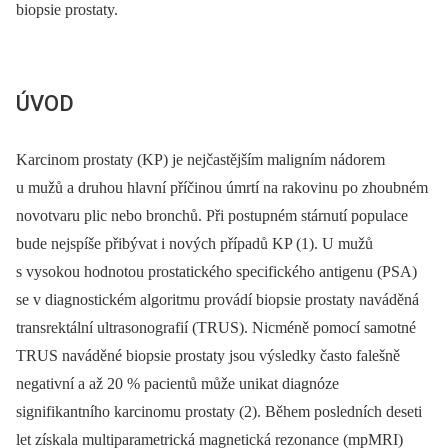
biopsie prostaty.
ÚVOD
Karcinom prostaty (KP) je nejčastějším maligním nádorem
u mužů a druhou hlavní příčinou úmrtí na rakovinu po zhoubném
novotvaru plic nebo bronchů. Při postupném stárnutí populace
bude nejspíše přibývat i nových případů KP (1). U mužů
s vysokou hodnotou prostatického specifického antigenu (PSA)
se v diagnostickém algoritmu provádí biopsie prostaty naváděná
transrektální ultrasonografií (TRUS). Nicméně pomocí samotné
TRUS naváděné biopsie prostaty jsou výsledky často falešně
negativní a až 20 % pacientů může unikat diagnóze
signifikantního karcinomu prostaty (2). Během posledních deseti
let získala multiparametrická magnetická rezonance (mpMRI)