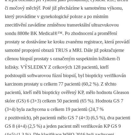
či močový měchýř. Poté již přecházíme k samotnému výkonu,
který provádíme v gynekologické poloze a po místním
znecitlivění zavádíme zmíněnou transrektální ultrazvukovou
sondu 8808e BK Medical®™. Po zhodnocení a proměření
prostaty se dostáváme ke kroku zvanému registrace, která provádí
samotné propojení obrazů TRUS a MRI. Dále již pokračujeme
cílenou biopsií prostaty s označeným suspektním ložiskem či
ložisky. VÝSLEDKY Z celkových 128 pacientů, kteří
podstoupili softwarovou fúzní biopsií, byl biopticky verifikován
karcinom prostaty u celkem 77 pacientů (60,2 %). Z těchto
pacientů, kteří měli biopticky ověřený KP, mělo hodnotu Gleason
skóre (GS) 6 (3+3) celkem 50 pacientů (65 %). Hodnota GS 7
(3+4) byla zachycena u celkem 19 pacientů (24,7 %
z pozitivních), pět pacientů mělo GS 7 (4+3) (6,5 %), dva pacienti
GS 8 (4+4) (2,5 %) a jeden pacient měl verifikován KP GS 9
(4+5) (1,3 %). Dle klasifikace WHO 2016 byli zachyceni