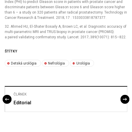
Index (PHI) to predict Gleason score in patients with prostate cancer and
discriminate patients between Gleason score 6 and Gleason score higher
than 6 –⁠ a study on 320 patients after radical prostatectomy. Technology in
Cancer Research & Treatment. 2018; 17 : 1533033818787377.
32. Ahmed HU, El‑Shater Bosaily A, Brown LC, et al. Diagnostic accuracy of
multi‑parametric MRI and TRUS biopsy in prostate cancer (PROMIS):
a paired validating confirmatory study. Lancet. 2017; 389(10071): 815–822.
ŠTÍTKY
Detská urológia
Nefrológia
Urológia
ČLÁNEK
Editorial