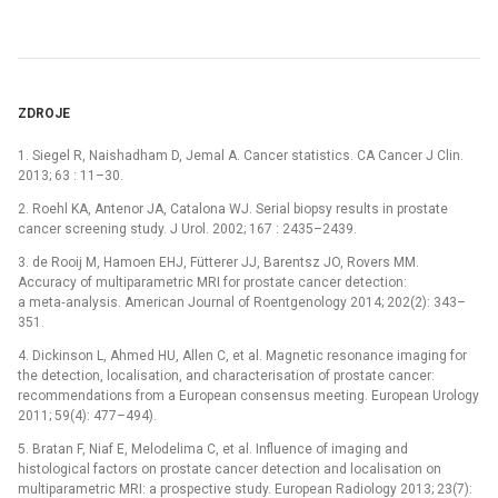
ZDROJE
1. Siegel R, Naishadham D, Jemal A. Cancer statistics. CA Cancer J Clin.
2013; 63 : 11–30.
2. Roehl KA, Antenor JA, Catalona WJ. Serial biopsy results in prostate
cancer screening study. J Urol. 2002; 167 : 2435–2439.
3. de Rooij M, Hamoen EHJ, Fütterer JJ, Barentsz JO, Rovers MM.
Accuracy of multiparametric MRI for prostate cancer detection:
a meta‑analysis. American Journal of Roentgenology 2014; 202(2): 343–
351.
4. Dickinson L, Ahmed HU, Allen C, et al. Magnetic resonance imaging for
the detection, localisation, and characterisation of prostate cancer:
recommendations from a European consensus meeting. European Urology
2011; 59(4): 477–494).
5. Bratan F, Niaf E, Melodelima C, et al. Influence of imaging and
histological factors on prostate cancer detection and localisation on
multiparametric MRI: a prospective study. European Radiology 2013; 23(7):