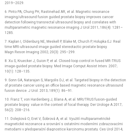
2019–2029.
6. Pinto PA, Chung PH, Rastinehad AR, et al. Magnetic resonance
imaging/ultrasound fusion guided prostate biopsy improves cancer
detection following transrectal ultrasound biopsy and correlates with
multiparametric magnetic resonance imaging J Urol 2011; 186(4): 1281–
1285.
7. Kaplan I, Oldenburg NE, Meskell P, Blake M, Church P, Holupka EJ. Real
time MRI‑ultrasound image guided stereotactic prostate biopsy.
Magn Reson Imaging 2002; 20(3): 295–299.
8. Xu S, Kruecker J, Guion P, et al. Closed‑loop control in fused MR‑TRUS
image‑guided prostate biopsy. Med Image Comput Assist Interv. 2007;
10(1): 128–135.
9. Sonn GA, Natarajan S, Margolis DJ, et al. Targeted biopsy in the detection
of prostate cancer using an office based magnetic resonance ultrasound
fusion device. J Urol. 2013; 189(1): 86–91.
10. Franz T, von Hardenberg J, Blana A, et al. MRI/TRUS fusion‑guided
prostate biopsy: value in the context of focal therapy. Der Urologe A 2017;
56(2): 208–216.
11. Dolejšová O, Eret V, Šobrová A, et al. Využití multiparametrické
magnetické rezonance a srovnání s ostatními moderními zobrazovacími
metodami v předoperační diagnostice karcinomu prostaty. Ces Urol 2014;