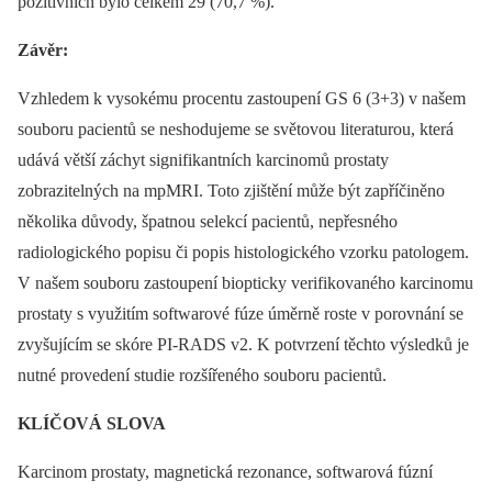
pozitivních bylo celkem 29 (70,7 %).
Závěr:
Vzhledem k vysokému procentu zastoupení GS 6 (3+3) v našem
souboru pacientů se neshodujeme se světovou literaturou, která
udává větší záchyt signifikantních karcinomů prostaty
zobrazitelných na mpMRI. Toto zjištění může být zapříčiněno
několika důvody, špatnou selekcí pacientů, nepřesného
radiologického popisu či popis histologického vzorku patologem.
V našem souboru zastoupení biopticky verifikovaného karcinomu
prostaty s využitím softwarové fúze úměrně roste v porovnání se
zvyšujícím se skóre PI‑RADS v2. K potvrzení těchto výsledků je
nutné provedení studie rozšířeného souboru pacientů.
KLÍČOVÁ SLOVA
Karcinom prostaty, magnetická rezonance, softwarová fúzní