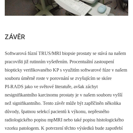
ZÁVĚR
Softwarová fúzní TRUS/MRI biopsie prostaty se stává na našem
pracovišti již rutinním vyšetřením. Procentuální zastoupení
biopticky verifikovaného KP s využitím softwarové fúze v našem
souboru úměrně roste v porovnání se zvyšujícím se skóre
PI‑RADS jako ve světové literatuře, avšak záchyt
nesignifikantního karcinomu prostaty je v našem souboru vyšší
než signifikantního. Tento závěr může být zapříčiněn několika
důvody, špatnou selekcí pacientů k výkonu, nepřesného
radiologického popisu mpMRI nebo také popisu histologického
vzorku patologem. K potvrzení těchto výsledků bude zapotřebí