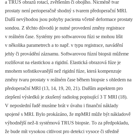
a TRUS obrazů rotací, zvětšením či obojího. Nicméně tvar
prostaty není perioperačně shodný s tvarem předoperační MRI.
Další nevýhodou jsou pohyby pacienta včetně deformace prostaty
sondou. Z těchto důvodů je nutné provedení změny registrace
v reálném čase. Systémy pro softwarovou fúzi se mohou lišit
v několika parametrech a to např. v typu registrace, navádění
jehly či provádění záznamu. Softwarovou fúzní biopsii můžeme
rozlišovat na elastickou a rigidní. Elastická obrazová fúze je
mnohem sofistikovanější než rigidní fúze, která kompenzuje
změny tvaru prostaty v reálném čase během biopsie s ohledem na
předoperační MRI (13, 14, 19, 20, 21). Dalším aspektem pro
zlepšení výsledků je zkušený radiolog popisující 3 T MRI (18).
V neposlední řadě musíme brát v úvahu i finanční náklady
spojené s MRI. Bylo prokázáno, že mpMRI může být nákladově
výhodnější než‑li systémová TRUS biopsie. To za předpokladu,
že bude mít vysokou citlivost pro detekci vysoce či středně