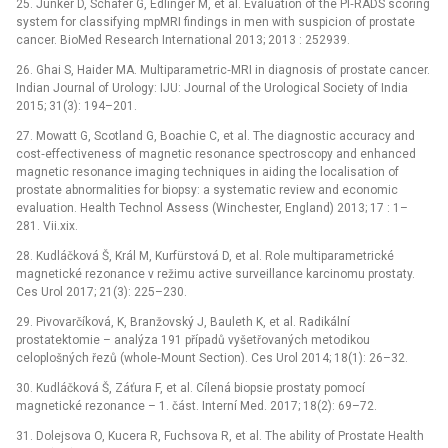
25. Junker D, Schäfer G, Edlinger M, et al. Evaluation of the PI‑RADS scoring
system for classifying mpMRI findings in men with suspicion of prostate
cancer. BioMed Research International 2013; 2013 : 252939.
26. Ghai S, Haider MA. Multiparametric‑MRI in diagnosis of prostate cancer.
Indian Journal of Urology: IJU: Journal of the Urological Society of India
2015; 31(3): 194–201.
27. Mowatt G, Scotland G, Boachie C, et al. The diagnostic accuracy and
cost‑effectiveness of magnetic resonance spectroscopy and enhanced
magnetic resonance imaging techniques in aiding the localisation of
prostate abnormalities for biopsy: a systematic review and economic
evaluation. Health Technol Assess (Winchester, England) 2013; 17 : 1–
281. Vii.xix.
28. Kudláčková Š, Král M, Kurfürstová D, et al. Role multiparametrické
magnetické rezonance v režimu active surveillance karcinomu prostaty.
Ces Urol 2017; 21(3): 225–230.
29. Pivovarčíková, K, Branžovský J, Bauleth K, et al. Radikální
prostatektomie –⁠ analýza 191 případů vyšetřovaných metodikou
celoplošných řezů (whole‑Mount Section). Ces Urol 2014; 18(1): 26–32.
30. Kudláčková Š, Záťura F, et al. Cílená biopsie prostaty pomocí
magnetické rezonance –⁠ 1. část. Interní Med. 2017; 18(2): 69–72.
31. Dolejsova O, Kucera R, Fuchsova R, et al. The ability of Prostate Health