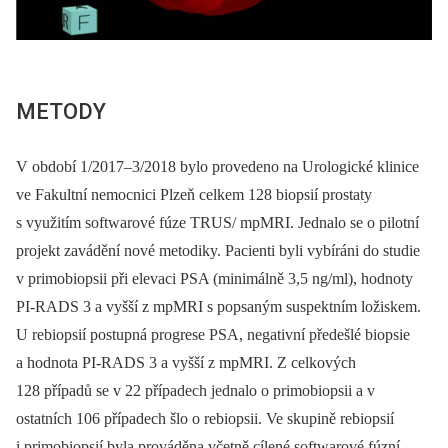
METODY
V období 1/2017–3/2018 bylo provedeno na Urologické klinice
ve Fakultní nemocnici Plzeň celkem 128 biopsií prostaty
s využitím softwarové fúze TRUS/ mpMRI. Jednalo se o pilotní
projekt zavádění nové metodiky. Pacienti byli vybíráni do studie
v primobiopsii při elevaci PSA (minimálně 3,5 ng/ml), hodnoty
PI‑RADS 3 a vyšší z mpMRI s popsaným suspektním ložiskem.
U rebiopsií postupná progrese PSA, negativní předešlé biopsie
a hodnota PI‑RADS 3 a vyšší z mpMRI. Z celkových
128 případů se v 22 případech jednalo o primobiopsii a v
ostatních 106 případech šlo o rebiopsii. Ve skupině rebiopsií
i primobiopsií byla prováděna včetně cílené softwarové fúzní