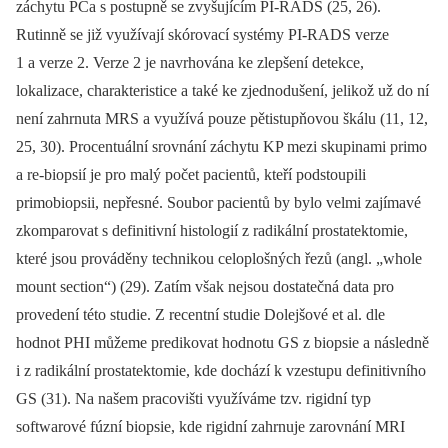
záchytu PCa s postupně se zvyšujícím PI‑RADS (25, 26).
Rutinně se již využívají skórovací systémy PI‑RADS verze
1 a verze 2. Verze 2 je navrhována ke zlepšení detekce,
lokalizace, charakteristice a také ke zjednodušení, jelikož už do ní
není zahrnuta MRS a využívá pouze pětistupňovou škálu (11, 12,
25, 30). Procentuální srovnání záchytu KP mezi skupinami primo
a re‑biopsií je pro malý počet pacientů, kteří podstoupili
primobiopsii, nepřesné. Soubor pacientů by bylo velmi zajímavé
zkomparovat s definitivní histologií z radikální prostatektomie,
které jsou prováděny technikou celoplošných řezů (angl. „whole
mount section“) (29). Zatím však nejsou dostatečná data pro
provedení této studie. Z recentní studie Dolejšové et al. dle
hodnot PHI můžeme predikovat hodnotu GS z biopsie a následně
i z radikální prostatektomie, kde dochází k vzestupu definitivního
GS (31). Na našem pracovišti využíváme tzv. rigidní typ
softwarové fúzní biopsie, kde rigidní zahrnuje zarovnání MRI