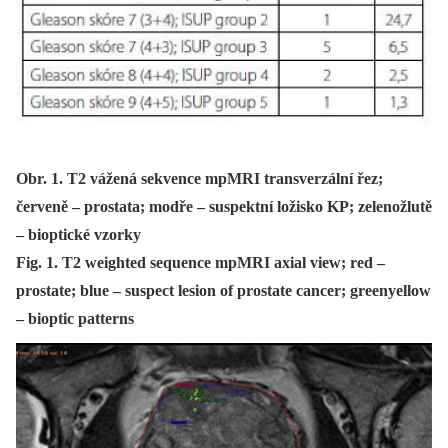
Obr. 1. T2 vážená sekvence mpMRI transverzální řez;
červeně – prostata; modře – suspektní ložisko KP; zelenožlutě
– bioptické vzorky
Fig. 1. T2 weighted sequence mpMRI axial view; red –
prostate; blue – suspect lesion of prostate cancer; greenyellow
– bioptic patterns