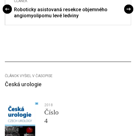
ČLÁNEK
Roboticky asistovaná resekce objemného
angiomyolipomu levé ledviny
ČLÁNOK VYŠIEL V ČASOPISE
Česká urologie
2018
Číslo
4