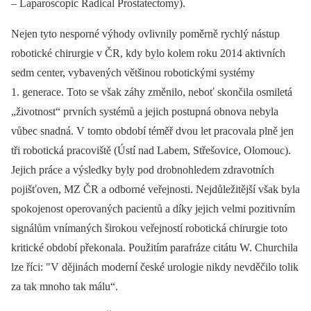
–⁠ Laparoscopic Radical Prostatectomy).
Nejen tyto nesporné výhody ovlivnily poměrně rychlý nástup
robotické chirurgie v ČR, kdy bylo kolem roku 2014 aktivních
sedm center, vybavených většinou robotickými systémy
1. generace. Toto se však záhy změnilo, neboť skončila osmiletá
„životnost“ prvních systémů a jejich postupná obnova nebyla
vůbec snadná. V tomto období téměř dvou let pracovala plně jen
tři robotická pracoviště (Ústí nad Labem, Střešovice, Olomouc).
Jejich práce a výsledky byly pod drobnohledem zdravotních
pojišťoven, MZ ČR a odborné veřejnosti. Nejdůležitější však byla
spokojenost operovaných pacientů a díky jejich velmi pozitivním
signálům vnímaných širokou veřejností robotická chirurgie toto
kritické období překonala. Použitím parafráze citátu W. Churchila
lze říci: "V dějinách moderní české urologie nikdy nevděčilo tolik
za tak mnoho tak málu“.