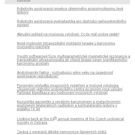
Roboticky asistovaná resekce objemného angiomyolipomu levé
ledviny
Roboticky asistovaná pyeloplastika pro obstrukci pelviureterálního
spojení
Aktuální pohled na močovou cytologii: Co by měl urolog vědět?
Nové možnosti intravezikální instilační terapie u karcinomu
močového měchýře
Využití softwarové fúze multiparametrické magnetické rezonance a
transrektální ultrasonografie při cílené biopsii nejen signifikantního
karcinomu prostaty
Andrologický faktor - rozhodujúci vplyv veku na úspešnosť
asistovanej reprodukcie?
Porovnání výsledků invazivních vyšetření a močové cytologie:
Zkušenosti jednoho urologického centra po prvním roce užívání
Pařížské klasifikace pro hodnocení močových cytologií
Kazuistika pacientky s renálním karcinomem a metachronním
postižením bilaterálních nadledvin a kontralaterální ledviny v
průběhu 16 let
th
Looking back at the 64
annual meeting of the Czech urological
society in Ostrava
Zpráva z nejstarší dětské nemocnice Spojených států