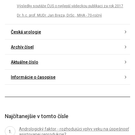
Výsledky soutěže ČUS o nejlepší vědeckou publikaci za rok 2017
Dr. h.c. prof. MUDr. Jan Breza, DrSc., MHA - 70-ročný
Česká urologie
Archív čísel
Aktuálne číslo
Informácie o časopise
Najčítanejšie v tomto čísle
Andrologický faktor - rozhodujúci vplyv veku na úspešnosť
asistovanej reprodukcie?