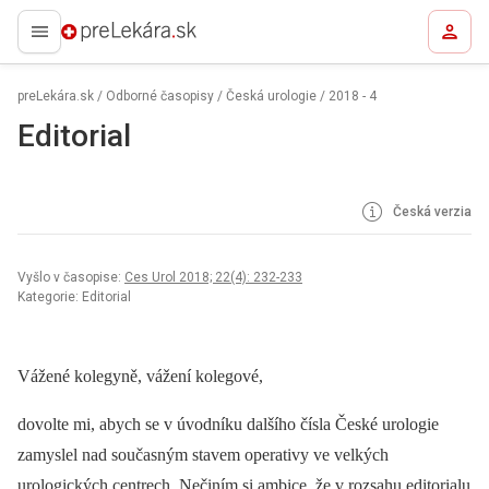
preLekára.sk
preLekára.sk
/
Odborné časopisy
/
Česká urologie
/
2018 - 4
Editorial
Česká verzia
Vyšlo v časopise:
Ces Urol 2018; 22(4): 232-233
Kategorie: Editorial
Vážené kolegyně, vážení kolegové,
dovolte mi, abych se v úvodníku dalšího čísla České urologie
zamyslel nad současným stavem operativy ve velkých
urologických centrech. Nečiním si ambice, že v rozsahu editorialu