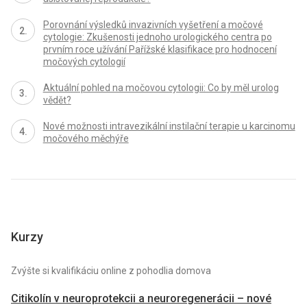
Porovnání výsledků invazivních vyšetření a močové
cytologie: Zkušenosti jednoho urologického centra po
prvním roce užívání Pařížské klasifikace pro hodnocení
močových cytologií
Aktuální pohled na močovou cytologii: Co by měl urolog
vědět?
Nové možnosti intravezikální instilační terapie u karcinomu
močového měchýře
Kurzy
Zvýšte si kvalifikáciu online z pohodlia domova
Citikolín v neuroprotekcii a neuroregenerácii – nové