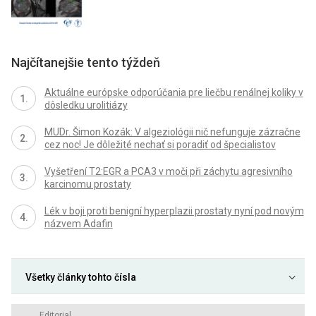
Najčítanejšie tento týždeň
Aktuálne európske odporúčania pre liečbu renálnej koliky v
dôsledku urolitiázy
MUDr. Šimon Kozák: V algeziológii nič nefunguje zázračne
cez noc! Je dôležité nechať si poradiť od špecialistov
Vyšetření T2:EGR a PCA3 v moči při záchytu agresivního
karcinomu prostaty
Lék v boji proti benigní hyperplazii prostaty nyní pod novým
názvem Adafin
Všetky články tohto čísla
Editorial