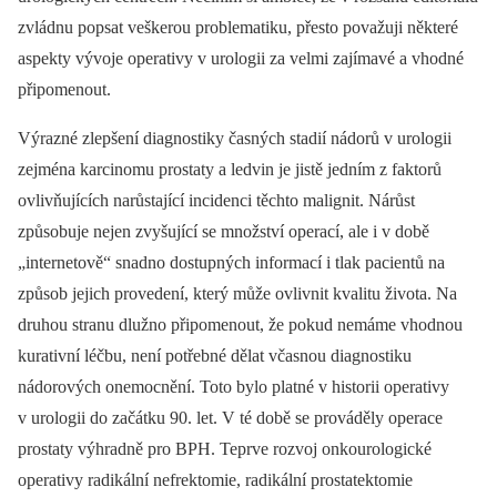
zvládnu popsat veškerou problematiku, přesto považuji některé
aspekty vývoje operativy v urologii za velmi zajímavé a vhodné
připomenout.
Výrazné zlepšení diagnostiky časných stadií nádorů v urologii
zejména karcinomu prostaty a ledvin je jistě jedním z faktorů
ovlivňujících narůstající incidenci těchto malignit. Nárůst
způsobuje nejen zvyšující se množství operací, ale i v době
„internetově“ snadno dostupných informací i tlak pacientů na
způsob jejich provedení, který může ovlivnit kvalitu života. Na
druhou stranu dlužno připomenout, že pokud nemáme vhodnou
kurativní léčbu, není potřebné dělat včasnou diagnostiku
nádorových onemocnění. Toto bylo platné v historii operativy
v urologii do začátku 90. let. V té době se prováděly operace
prostaty výhradně pro BPH. Teprve rozvoj onkourologické
operativy radikální nefrektomie, radikální prostatektomie