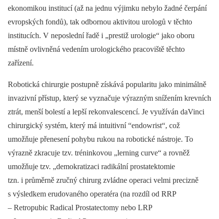
ekonomikou institucí (až na jednu výjimku nebylo žadné čerpání
evropských fondů), tak odbornou aktivitou urologů v těchto
institucích. V neposlední řadě i „prestiž urologie“ jako oboru
místně ovlivněná vedením urologického pracoviště těchto
zařízení.
Robotická chirurgie postupně získává popularitu jako minimálně
invazivní přístup, který se vyznačuje výrazným snížením krevních
ztrát, menší bolestí a lepší rekonvalescencí. Je využíván daVinci
chirurgický systém, který má intuitivní “endowrist“, což
umožňuje přenesení pohybu rukou na robotické nástroje. To
výrazně zkracuje tzv. tréninkovou „lerning curve“ a rovněž
umožňuje tzv. „demokratizaci radikální prostatektomie
tzn. i průměrně zručný chirurg zvládne operaci velmi precizně
s výsledkem erudovaného operatéra (na rozdíl od RRP
–⁠ Retropubic Radical Prostatectomy nebo LRP