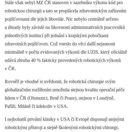
Stále však nebyl MZ ČR stanoven v sazebníku výkonu kód pro
robotickou chirurgii a tato se proplácela zdravotnickým zařízením
pojišťovnami dle jejich libovůle. Nic nebylo centrálně určeno
a úhrady byly závislé na šikovnosti administrativních pracovníků
jednotlivých institucí při jednání s krajskými pobočkami
zdravotních pojišťoven. Což vneslo do věci další nejasnosti
minimálně v počtu evidovaných výkonů dle UZIS, který oficiálně
udává zhruba 40 % fakticky provedených robotických výkonů
v ČR.
Rovněž je vhodné si uvědomit, že robotická chirurgie svým
globalizačním rozšířením umožnila stejnou kvalitu operační péče
lidem v ČR (Olomouci, Brně či Praze), stejnou v Londýně,
Paříži, Miláně či kdekoliv v USA.
I nejbohatší privátní kliniky v USA či Evropě disponují stejnými
robotickými přístroji a stejně školenými robotickými chirurgy.