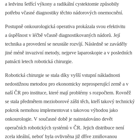
a ledvinu šetřící výkony a radikální cystektomie způsobily
potřebu včasné diagnostiky těchto nádorových onemocnění.
Postupně onkourologická operativa prokázala svou efektivitu
a úspěšnost v léčbě včasně diagnostikovaných nádorů. Její
technika a provedení se neustále rozvíjí. Následně se zaváděly
jiné méně invazivní metody, nejprve laparoskopie a v posledních
patnácti letech robotická chirurgie.
Robotická chirurgie se stala díky vyšší vstupní nákladnosti
nedostižnou metodou pro ekonomicky neprosperující země a v
naší ČR pro instituce, které mají problémy s rozpočtem. Rovněž
se stala předmětem mezioborové zášti těch, kteří takový technický
pokrok nemohou implementovat s takovou výhodou jako
onkourologie. V současné době je nainstalováno devět
operačních robotických systémů v ČR. Jejich distribuce není
zcela ideální, neboť byla ovlivněna již dříve zmiňovanou