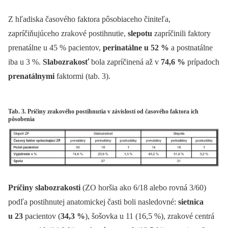
Z hľadiska časového faktora pôsobiaceho činiteľa,
zapríčiňujúceho zrakové postihnutie,
slepotu
zapríčinili faktory
prenatálne u 45 % pacientov,
perinatálne u 52 %
a postnatálne
iba u 3 %.
Slabozrakosť
bola zapríčinená až v
74,6 %
prípadoch
prenatálnymi
faktormi (tab. 3).
Tab. 3. Príčiny zrakového postihnutia v závislosti od časového faktora ich
pôsobenia
Príčiny slabozrakosti
(ZO horšia ako 6/18 alebo rovná 3/60)
podľa postihnutej anatomickej časti boli nasledovné:
sietnica
u 23
pacientov (
34,3 %
), šošovka u 11 (16,5 %), zrakové centrá