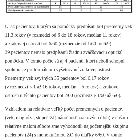
U 74 pacientov, ktorým sa pomôcky predpísali bol priemerný vek
11,3 rokov (v rozmedzí od 6 do 18 rokov, medián 11 rokov)
a zrakovej ostrosti bol 6/60 (rozmedzie od 1/60 po 6/9).
39 pacientov nemalo predpísanú žiadnu zväčšovaciu optickú
pomôcku. V tomto počte sú aj 4 pacienti, ktorí neboli schopní
spolupráce pri formálnom vyšetrovaní zrakovej ostrosti.
Priemerný vek zvyšných 35 pacientov bol 6,17 rokov
(v rozmedzí < 1 až 16 rokov, medián = 5 rokov) a zrakovej
ostrosti u týchto pacientov bol 2/60 (rozmedzie 1/60 až 6/6).
Vzhľadom na relatívne veľký počet premenných u pacientov
(vek, diagnóza, stupeň ZP, náročnosť zrakových úloh) v našom
relatívne malom súbore sme vyhodnotili najpočetnejšiu skupinu
pacienotv (24) s monokulárnou ZO do diaľky 6/60. V tomto