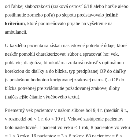
od ľahkej slabozrakosti (zraková ostrosť 6/18 alebo horšie alebo
postihnutie zorného poľa) po slepotu predstavovalo
jediné
kritérium
, ktoré podmieňovalo prijatie na vyšetrenie na
ambulancii.
U každého pacienta sa získali nasledovné potrebné údaje, ktoré
neskôr pomohli charakterizovať súbor a spracovať ho: vek,
pohlavie, diagnóza, binokulárna zraková ostrosť s optimálnou
korekciou do diaľky a do blízka, typ predpísanej OP do diaľky
(s príslušnou hodnotou korigovanej zrakovej ostrosti) a OP do
blízka potrebnej pre zvládnutie požadovanej zrakovej úlohy
(najčastejšie čítanie výučbového textu).
Priemerný vek pacientov v našom súbore bol 9,4 r. (medián 9 r.,
v rozmedzí od < 1 r. do < 19 r.). Vekové zastúpenie pacientov
bolo nasledovné: 1 pacient vo veku < 1 rok, 8 pacientov vo veku
= 1 < 3 roky, 16 pacientov = 3 < 6 rokov, 68 pacientov = 6 <