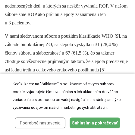
nedonosených detí, u ktorých sa neskôr vyvinula ROP. V našom
súbore sme ROP ako príčinu slepoty zaznamenali len
u 3 pacientov.
V nami sledovanom súbore s použitím klasifikácie WHO [9], na
základe binokulárnej ZO, sa slepota vyskytla u 31 (28,4 %)
členov súboru a slabozrakosť u 67 (61,5 %), čo sa takmer
zhoduje so všeobecne prijímaným faktom, že slepota predstavuje
asi jednu tretinu celkového zrakového postihnutia [5].
Dieťa so ZP uprednostňuje svoje vlastné kompenzačné
Keď kliknete na "Súhlasím" s používaním všetkých súborov
mechanizmy. Využíva mechanizmus relatívneho zväčšenia obrazu
cookie, vyjadrujete tým svoj súhlas s ich ukladaním do vášho
na sietnici jednoduchým priblížením predmetu. Navyše sa k tomu
zariadenia a s pomocou pri vašej navigácii na stránke, analýze
využívania údajov pri našich marketingových aktivitách.
pridáva aj prirodzený optický mechanizmus oka, rezerva
akomodačnej schopnosti. Nakoľko schopnosť akomodácie
Podrobné nastavenia
Súhlasím a pokračovať
vekom postupne klesá, dieťa musí časom využívať iné
mechanizmy zväčšenia.