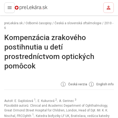
preLekára.sk
preLekára.sk
/
Odborné časopisy
/
Česká a slovenská oftalmologie
/
2010 -
6
Kompenzácia zrakového
postihnutia u detí
prostredníctvom optických
pomôcok
Česká verzia
English info
1
2
3
Autoři: E. Gajdošová
; E. Kukurová
; A. Gerinec
Působiště autorů: Clinical and Academic Department of Ophthalmology,
Great Ormond Street Hospital for Children, London, Head of Dpt. Mr. K. K.
1
Nischal, FRCOphth
; Katedra biofyziky LF UK, Bratislava, vedúca katedry