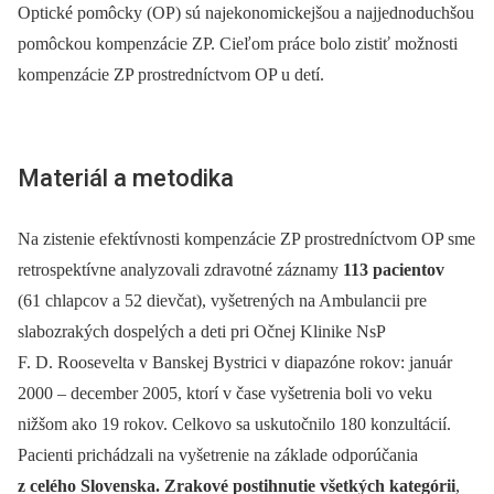
Optické pomôcky (OP) sú najekonomickejšou a najjednoduchšou
pomôckou kompenzácie ZP. Cieľom práce bolo zistiť možnosti
kompenzácie ZP prostredníctvom OP u detí.
Materiál a metodika
Na zistenie efektívnosti kompenzácie ZP prostredníctvom OP sme
retrospektívne analyzovali zdravotné záznamy
113 pacientov
(61 chlapcov a 52 dievčat), vyšetrených na Ambulancii pre
slabozrakých dospelých a deti pri Očnej Klinike NsP
F. D. Roosevelta v Banskej Bystrici v diapazóne rokov: január
2000 –⁠ december 2005, ktorí v čase vyšetrenia boli vo veku
nižšom ako 19 rokov. Celkovo sa uskutočnilo 180 konzultácií.
Pacienti prichádzali na vyšetrenie na základe odporúčania
z celého Slovenska. Zrakové postihnutie všetkých kategórii
,