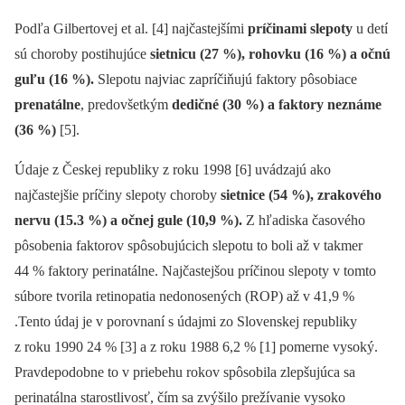
Podľa Gilbertovej et al. [4] najčastejšími
príčinami slepoty
u detí
sú choroby postihujúce
sietnicu (27 %), rohovku (16 %) a očnú
guľu (16 %).
Slepotu najviac zapríčiňujú faktory pôsobiace
prenatálne
, predovšetkým
dedičné (30 %) a faktory neznáme
(36 %)
[5].
Údaje z Českej republiky z roku 1998 [6] uvádzajú ako
najčastejšie príčiny slepoty choroby
sietnice (54 %), zrakového
nervu (15.3 %) a očnej gule (10,9 %).
Z hľadiska časového
pôsobenia faktorov spôsobujúcich slepotu to boli až v takmer
44 % faktory perinatálne. Najčastejšou príčinou slepoty v tomto
súbore tvorila retinopatia nedonosených (ROP) až v 41,9 %
.Tento údaj je v porovnaní s údajmi zo Slovenskej republiky
z roku 1990 24 % [3] a z roku 1988 6,2 % [1] pomerne vysoký.
Pravdepodobne to v priebehu rokov spôsobila zlepšujúca sa
perinatálna starostlivosť, čím sa zvýšilo prežívanie vysoko