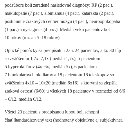
podsúbore boli zaradené nasledovné diagnózy: RP (2 pac.),
makulopatie (7 pac.), albinizmus (4 pac.), katarakta (2 pac.),
postihnutie zrakových centier mozgu (4 pac.), neurooptikopatia
(1 pac.) a nystagmus (4 pac.). Medián veku pacientov bol
10 rokov (rozsah 5–18 rokov).
Optické pomôcky sa predpísali u 23 z 24 pacientov, a to: 30 lúp
so zväčšením 1,7x–7,1x (medián 1,7x), 5 pacientom
5 hyperokulárov (4x–6x, medián 5x), 6 pacientom
7 binokulárnych okuliarov a 18 pacientom 18 teleskopov so
zväčšením 4x10 –⁠ 10x20 (medián 6x16), s ktorými sa zlepšila
zraková ostrosť (6/60) u všetkých 18 pacientov v rozmedzí od 6/6
–⁠ 6/12, medián 6/12.
Všetci 23 pacienti s predpísanou lupou boli schopní
čítať štandardizovaný text (hodnotený objektívne aj subjektívne).