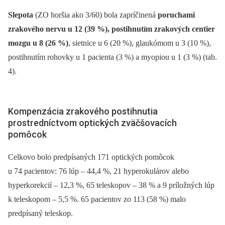
Slepota
(ZO horšia ako 3/60) bola zapríčinená
poruchami
zrakového nervu u 12 (39 %), postihnutím zrakových centier
mozgu u 8 (26 %)
, sietnice u 6 (20 %), glaukómom u 3 (10 %),
postihnutím rohovky u 1 pacienta (3 %) a myopiou u 1 (3 %) (tab.
4).
Kompenzácia zrakového postihnutia
prostredníctvom optických zväčšovacích
pomôcok
Celkovo bolo predpísaných 171 optických pomôcok
u 74 pacientov: 76 lúp –⁠ 44,4 %, 21 hyperokulárov alebo
hyperkorekcií –⁠ 12,3 %, 65 teleskopov –⁠ 38 % a 9 príložných lúp
k teleskopom –⁠ 5,5 %. 65 pacientov zo 113 (58 %) malo
predpísaný teleskop.