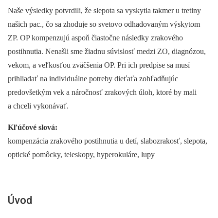
Naše výsledky potvrdili, že slepota sa vyskytla takmer u tretiny
našich pac., čo sa zhoduje so svetovo odhadovaným výskytom
ZP. OP kompenzujú aspoň čiastočne následky zrakového
postihnutia. Nenašli sme žiadnu súvislosť medzi ZO, diagnózou,
vekom, a veľkosťou zväčšenia OP. Pri ich predpise sa musí
prihliadať na individuálne potreby dieťaťa zohľadňujúc
predovšetkým vek a náročnosť zrakových úloh, ktoré by mali
a chceli vykonávať.
Kľúčové slová:
kompenzácia zrakového postihnutia u detí, slabozrakosť, slepota,
optické pomôcky, teleskopy, hyperokuláre, lupy
Úvod