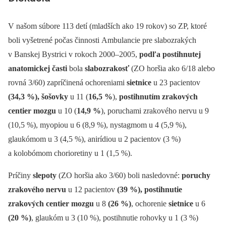
V našom súbore 113 detí (mladších ako 19 rokov) so ZP, ktoré
boli vyšetrené počas činnosti Ambulancie pre slabozrakých
v Banskej Bystrici v rokoch 2000–2005,
podľa postihnutej
anatomickej časti
bola
slabozrakosť
(ZO horšia ako 6/18 alebo
rovná 3/60) zapríčinená ochoreniami
sietnice
u 23 pacientov
(34,3 %), šošovky
u 11 (
16,5 %
),
postihnutím zrakových
centier mozgu
u 10 (
14,9 %
), poruchami zrakového nervu u 9
(10,5 %), myopiou u 6 (8,9 %), nystagmom u 4 (5,9 %),
glaukómom u 3 (4,5 %), anirídiou u 2 pacientov (3 %)
a kolobómom chorioretiny u 1 (1,5 %).
Príčiny
slepoty
(ZO horšia ako 3/60) boli nasledovné:
poruchy
zrakového nervu
u 12 pacientov
(39 %), postihnutie
zrakových centier mozgu
u 8
(26 %)
, ochorenie
sietnice
u 6
(20 %)
, glaukóm u 3 (10 %), postihnutie rohovky u 1 (3 %)