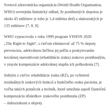
Svetová zdravotnícka organizácia (World Health Organisation,
WHO) uverejnila štatistický odhad, že postihnutých slepotou je
okolo 45 miliónov (z toho je 1,4 milióna detí) a slabozrakých je
135 miliónov [7, 8, 9].
WHO vypracovala v roku 1999 program VISION 2020
„The Right to Sight“, s cieľom eliminovať až 75 % slepoty
prevenciou, adekvátnou liečbou jej príčin a poskytovaním
terciárnej starostlivosti (rehabilitácie zraku) zrakovo postihnutým,
v zmysle kompenzácie adekvátnej stupňu ich poškodenia [7].
Jedným z cieľov rehabilitácie zraku (RZ), po vyšetrení
reziduálnych zrakových funkcií a funkčného zraku pacienta, je
voľba takých pomôcok a techník, ktoré umožnia aspoň čiastočnú
kompenzáciu dôsledkov zrakového postihnutia (ZP)
–⁠ slabozrakosti a slepoty.