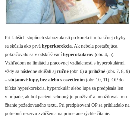
Pri ľahších stupňoch slabozrakosti po korekcii refrakčnej chyby
sa skúsila ako prvá
hyperkorekcia
. Ak nebola postačujúca,
pokračovalo sa v odskúšávaní
hyperokulárov
(obr. 4, 5).
Vzhľadom na limitáciu pracovnej vzdialenosti s hyperokulármi,
vždy sa následne skúšali aj
ručné
(obr. 6)
a príložné
(obr. 7, 8, 9)
–⁠
stojanové lupy, bez alebo s osvetlením
(obr. 10, 11). OP do
blízka hyperkorekcia, hyperokulár alebo lupa sa predpísala len
v prípade, ak bol pacient schopný ju používať a umožňovala mu
čítanie požadovaného textu. Pri predpisovaní OP sa prihliadalo na
potrebnú rezervu zväčšenia na primerane rýchle čítanie.