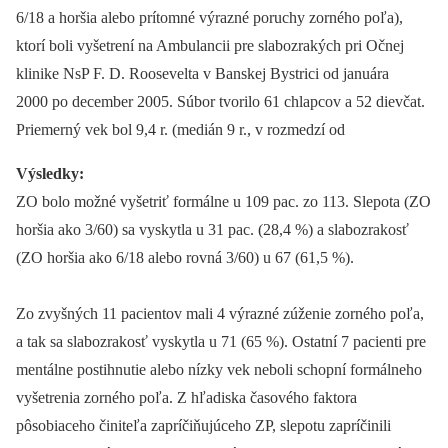
6/18 a horšia alebo prítomné výrazné poruchy zorného poľa),
ktorí boli vyšetrení na Ambulancii pre slabozrakých pri Očnej
klinike NsP F. D. Roosevelta v Banskej Bystrici od januára
2000 po december 2005. Súbor tvorilo 61 chlapcov a 52 dievčat.
Priemerný vek bol 9,4 r. (medián 9 r., v rozmedzí od
Výsledky:
ZO bolo možné vyšetriť formálne u 109 pac. zo 113. Slepota (ZO
horšia ako 3/60) sa vyskytla u 31 pac. (28,4 %) a slabozrakosť
(ZO horšia ako 6/18 alebo rovná 3/60) u 67 (61,5 %).
Zo zvyšných 11 pacientov mali 4 výrazné zúženie zorného poľa,
a tak sa slabozrakosť vyskytla u 71 (65 %). Ostatní 7 pacienti pre
mentálne postihnutie alebo nízky vek neboli schopní formálneho
vyšetrenia zorného poľa. Z hľadiska časového faktora
pôsobiaceho činiteľa zapríčiňujúceho ZP, slepotu zapríčinili