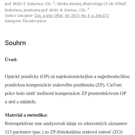
2
prof. MUDr. E. Kukurová, CSc.
; Klinika detskej oftalmológie LF UK, DFNsP,
3
Bratislava, prednosta prof. MUDr. A. Gerinec, CSc.
Vyšlo v časopise:
Čes. a slov. Oftal., 66, 2010, No. 6, p. 266-272
Kategorie: Původní práce
Souhrn
Úvod:
Optické pomôcky (OP) sú najekonomickejšou a najjednoduchšou
pomôckou kompenzácie zrakového postihnutia (ZP). Cieľom
práce bolo zistiť možnosti kompenzácie ZP prostredníctvom OP
u detí a mládeže.
Materiál a metodika:
Retrospektívne sme analyzovali údaje zo zdravotných záznamov
113 pacientov (pac.) so ZP (binokulárna zraková ostrosť (ZO)