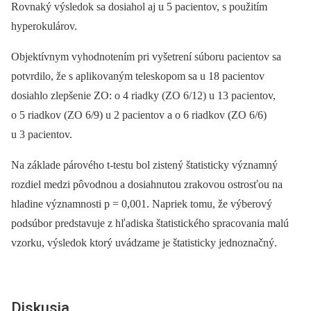
Rovnaký výsledok sa dosiahol aj u 5 pacientov, s použitím
hyperokulárov.
Objektívnym vyhodnotením pri vyšetrení súboru pacientov sa
potvrdilo, že s aplikovaným teleskopom sa u 18 pacientov
dosiahlo zlepšenie ZO: o 4 riadky (ZO 6/12) u 13 pacientov,
o 5 riadkov (ZO 6/9) u 2 pacientov a o 6 riadkov (ZO 6/6)
u 3 pacientov.
Na základe párového t-testu bol zistený štatisticky významný
rozdiel medzi pôvodnou a dosiahnutou zrakovou ostrosťou na
hladine významnosti p = 0,001. Napriek tomu, že výberový
podsúbor predstavuje z hľadiska štatistického spracovania malú
vzorku, výsledok ktorý uvádzame je štatisticky jednoznačný.
Diskusia