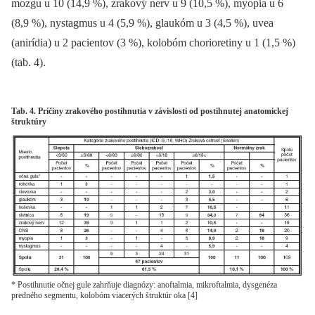
mozgu u 10 (14,9 %), zrakový nerv u 9 (10,5 %), myopia u 6
(8,9 %), nystagmus u 4 (5,9 %), glaukóm u 3 (4,5 %), uvea
(anirídia) u 2 pacientov (3 %), kolobóm chorioretiny u 1 (1,5 %)
(tab. 4).
Tab. 4. Príčiny zrakového postihnutia v závislosti od postihnutej anatomickej
štruktúry
* Postihnutie očnej gule zahrňuje diagnózy: anoftalmia, mikroftalmia, dysgenéza
predného segmentu, kolobóm viacerých štruktúr oka [4]