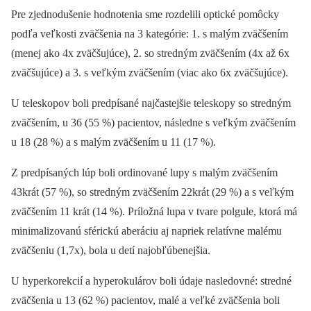
Pre zjednodušenie hodnotenia sme rozdelili optické pomôcky
podľa veľkosti zväčšenia na 3 kategórie: 1. s malým zväčšením
(menej ako 4x zväčšujúce), 2. so stredným zväčšením (4x až 6x
zväčšujúce) a 3. s veľkým zväčšením (viac ako 6x zväčšujúce).
U teleskopov boli predpísané najčastejšie teleskopy so stredným
zväčšením, u 36 (55 %) pacientov, následne s veľkým zväčšením
u 18 (28 %) a s malým zväčšením u 11 (17 %).
Z predpísaných lúp boli ordinované lupy s malým zväčšením
43krát (57 %), so stredným zväčšením 22krát (29 %) a s veľkým
zväčšením 11 krát (14 %). Príložná lupa v tvare polgule, ktorá má
minimalizovanú sférickú aberáciu aj napriek relatívne malému
zväčšeniu (1,7x), bola u detí najobľúbenejšia.
U hyperkorekcií a hyperokulárov boli údaje nasledovné: stredné
zväčšenia u 13 (62 %) pacientov, malé a veľké zväčšenia boli