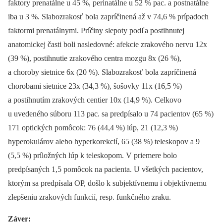
faktory prenatálne u 45 %, perinatálne u 52 % pac. a postnatálne
iba u 3 %. Slabozrakosť bola zapríčinená až v 74,6 % prípadoch
faktormi prenatálnymi. Príčiny slepoty podľa postihnutej
anatomickej časti boli nasledovné: afekcie zrakového nervu 12x
(39 %), postihnutie zrakového centra mozgu 8x (26 %),
a choroby sietnice 6x (20 %). Slabozrakosť bola zapríčinená
chorobami sietnice 23x (34,3 %), šošovky 11x (16,5 %)
a postihnutím zrakových centier 10x (14,9 %). Celkovo
u uvedeného súboru 113 pac. sa predpísalo u 74 pacientov (65 %)
171 optických pomôcok: 76 (44,4 %) lúp, 21 (12,3 %)
hyperokulárov alebo hyperkorekcií, 65 (38 %) teleskopov a 9
(5,5 %) príložných lúp k teleskopom. V priemere bolo
predpísaných 1,5 pomôcok na pacienta. U všetkých pacientov,
ktorým sa predpísala OP, došlo k subjektívnemu i objektívnemu
zlepšeniu zrakových funkcií, resp. funkčného zraku.
Záver: