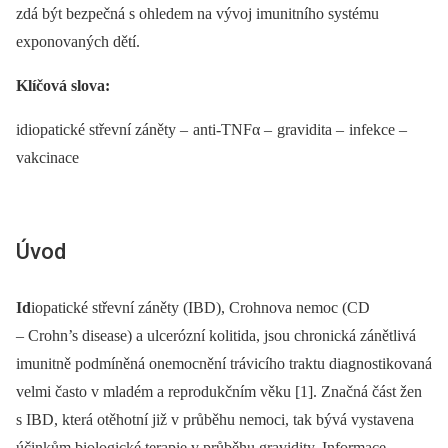
zdá být bezpečná s ohledem na vývoj imunitního systému
exponovaných dětí.
Klíčová slova:
idiopatické střevní záněty –
anti-TNFα –
gravidita –
infekce –
vakcinace
Úvod
Id
iopatické střevní záněty (IBD), Croh­nova nemoc (CD
–⁠ Crohn’s disease) a ulcerózní kolitida, jsou chronická zánětlivá
imunitně podmíněná onemocnění trávicího traktu dia­gnostikovaná
velmi často v mladém a reprodukčním věku [1]. Značná část žen
s IBD, která otěhotní již v průběhu nemoci, tak bývá vystavena
účinkům bio­logické terapie v průběhu gravidity. Informace