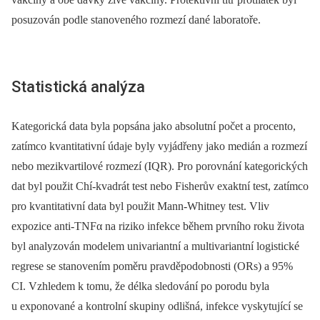
posuzován podle stanoveného rozmezí dané laboratoře.
Statistická analýza
Kategorická data byla popsána jako absolutní počet a procento,
zatímco kvantitativní údaje byly vyjádřeny jako medián a rozmezí
nebo mezikvartilové rozmezí (IQR). Pro porovnání kategorických
dat byl použit Chí-kvadrát test nebo Fisherův exaktní test, zatímco
pro kvantitativní data byl použit Man­n-Whitney test. Vliv
expozice anti-TNFα na riziko infekce během prvního roku života
byl analyzován modelem univariantní a multivariantní logistické
regrese se stanovením poměru pravděpodobnosti (ORs) a 95%
CI. Vzhledem k tomu, že délka sledování po porodu byla
u exponované a kontrolní skupiny odlišná, infekce vyskytující se