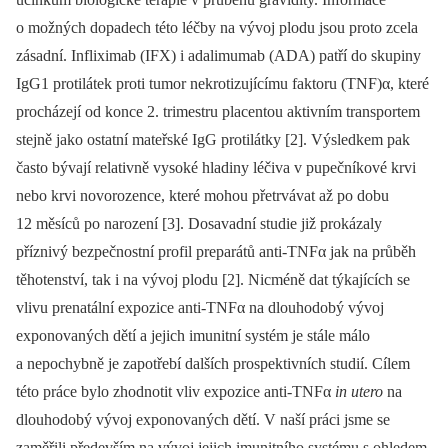
o možných dopadech této léčby na vývoj plodu jsou proto zcela
zásadní. Infliximab (IFX) i adalimumab (ADA) patří do skupiny
IgG1 protilátek proti tumor nekrotizujícímu faktoru (TNF)α, které
procházejí od konce 2. trimestru placentou aktivním transportem
stejně jako ostatní mateřské IgG protilátky [2]. Výsledkem pak
často bývají relativně vysoké hladiny léčiva v pupečníkové krvi
nebo krvi novorozence, které mohou přetrvávat až po dobu
12 měsíců po narození [3]. Dosavadní studie již prokázaly
příznivý bezpečnostní profil preparátů anti-TNFα jak na průběh
těhotenství, tak i na vývoj plodu [2]. Nicméně dat týkajících se
vlivu prenatální expozice anti-TNFα na dlouhodobý vývoj
exponovaných dětí a jejich imunitní systém je stále málo
a nepochybně je zapotřebí dalších prospektivních studií. Cílem
této práce bylo zhodnotit vliv expozice anti-TNFα
in utero
na
dlouhodobý vývoj exponovaných dětí. V naší práci jsme se
zaměřili především na vývoj jejich imunitního systému s ohledem