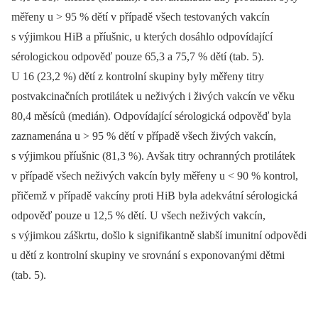
měřeny u > 95 % dětí v případě všech testovaných vakcín
s výjimkou HiB a příušnic, u kterých dosáhlo odpovídající
sérologickou odpověď pouze 65,3 a 75,7 % dětí (tab. 5).
U 16 (23,2 %) dětí z kontrolní skupiny byly měřeny titry
postvakcinačních protilátek u neživých i živých vakcín ve věku
80,4 měsíců (medián). Odpovídající sérologická odpověď byla
zaznamenána u > 95 % dětí v případě všech živých vakcín,
s výjimkou příušnic (81,3 %). Avšak titry ochran­ných protilátek
v případě všech neživých vakcín byly měřeny u < 90 % kontrol,
přičemž v případě vakcíny proti HiB byla adekvátní sérologická
odpověď pouze u 12,5 % dětí. U všech neživých vakcín,
s výjimkou záškrtu, došlo k signifikantně slabší imunitní odpovědi
u dětí z kontrolní skupiny ve srovnání s exponovanými dětmi
(tab. 5).