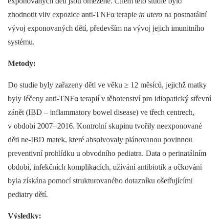
exponovaných dětí jsou omezené. Cílem této studie bylo
zhodnotit vliv expozice anti-TNFα terapie
in utero
na postnatální
vývoj exponovaných dětí, především na vývoj jejich imunitního
systému.
Metody:
Do studie byly zařazeny děti ve věku ≥ 12 měsíců, jejichž matky
byly léčeny anti-TNFα terapií v těhotenství pro idiopatický střevní
zánět (IBD –⁠ inflammatory bowel disease) ve třech centrech,
v období 2007–
2016. Kontrolní skupinu tvořily neexponované
děti ne-IBD matek, které absolvovaly plánovanou povin­nou
preventivní prohlídku u obvodního pediatra. Data o perinatálním
období, infekčních komplikacích, užívání antibio­tik a očkování
byla získána pomocí strukturovaného dotazníku ošetřujícími
pediatry dětí.
Výsledky: