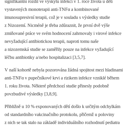
signifikantní rozdíl ve výskytu infekcí v 1. roce života u dětí
vystavených monoterapii anti-TNFα a kombinované
imunosupresivní terapii, což je v souladu s výsledky studie
z Nizozemí. Nicméně je třeba zdůraznit, že první dvě výše
zmiňované práce ve svém hodnocení zahrnovaly i virové infekce
nevyžadující antibio­tickou terapii, naproti tomu naše
a nizozemská studie se zaměřily pouze na infekce vyžadující
léčbu antibio­tiky a/
nebo hospitalizaci [3,5,7].
V naší kohortě nebyla pozorována žádná spojitost mezi hladinami
anti-TNFα v pupečníkové krvi a rizikem infekce vzniklé během
1. roku života. Ně­kte­ré předchozí studie přinesly podobně
povzbudivé výsledky [3,8,9].
Přibližně u 10 % exponovaných dětí došlo k určitým odchylkám
od standardního vakcinačního protokolu, přičemž u poloviny
z nich se tak stalo na základě individuálního rozhodnutí pediatra