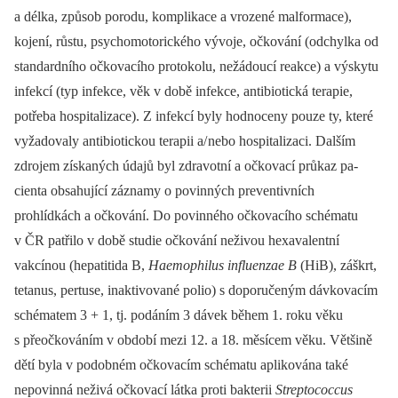
a délka, způsob porodu, komplikace a vrozené malformace),
kojení, růstu, psychomotorického vývoje, očkování (odchylka od
standardního očkovacího protokolu, nežádoucí reakce) a výskytu
infekcí (typ infekce, věk v době infekce, antibio­tická terapie,
potřeba hospitalizace). Z infekcí byly hodnoceny pouze ty, které
vyžadovaly antibio­tickou terapii a/
nebo hospitalizaci. Dalším
zdrojem získaných údajů byl zdravotní a očkovací průkaz pa­
cienta obsahující záznamy o povin­ných preventivních
prohlídkách a očkování. Do povin­ného očkovacího schématu
v ČR patřilo v době studie očkování neživou hexavalentní
vakcínou (hepatitida B,
Haemophilus influenzae
B
(HiB), záškrt,
tetanus, pertuse, inaktivované polio) s doporučeným dávkovacím
schématem 3 + 1, tj. podáním 3 dávek během 1. roku věku
s přeočkováním v období mezi 12. a 18. měsícem věku. Většině
dětí byla v podobném očkovacím schématu aplikována také
nepovin­ná neživá očkovací látka proti bakterii
Streptococcus