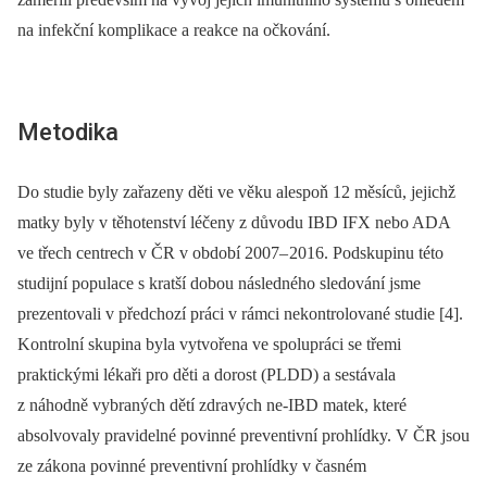
na infekční komplikace a reakce na očkování.
Metodika
Do studie byly zařazeny děti ve věku alespoň 12 měsíců, jejichž
matky byly v těhotenství léčeny z důvodu IBD IFX nebo ADA
ve třech centrech v ČR v období 2007–
2016. Podskupinu této
studijní populace s kratší dobou následného sledování jsme
prezentovali v předchozí práci v rámci nekontrolované studie [4].
Kontrolní skupina byla vytvořena ve spolupráci se třemi
praktickými lékaři pro děti a dorost (PLDD) a sestávala
z náhodně vybraných dětí zdravých ne-IBD matek, které
absolvovaly pravidelné povin­né preventivní prohlídky. V ČR jsou
ze zákona povin­né preventivní prohlídky v časném