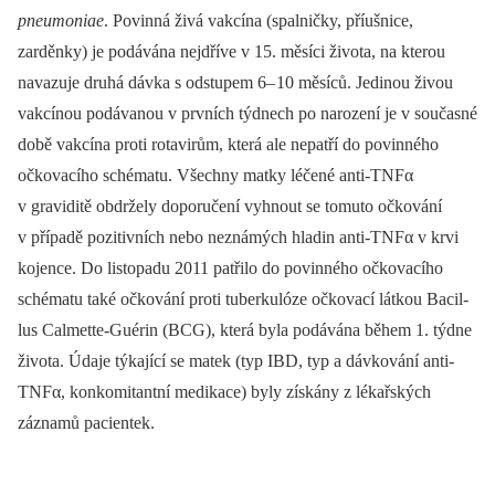
pneumoniae
. Povin­ná živá vakcína (spalničky, příušnice,
zarděnky) je podávána nejdříve v 15. měsíci života, na kterou
navazuje druhá dávka s odstupem 6–
10 měsíců. Jedinou živou
vakcínou podávanou v prvních týdnech po narození je v současné
době vakcína proti rotavirům, která ale nepatří do povin­ného
očkovacího schématu. Všechny matky léčené anti-TNFα
v graviditě obdržely doporučení vyhnout se tomuto očkování
v případě pozitivních nebo neznámých hladin anti-TNFα v krvi
kojence. Do listopadu 2011 patřilo do povin­ného očkovacího
schématu také očkování proti tuberkulóze očkovací látkou Bacil­
lus Calmette-Guérin (BCG), která byla podávána během 1. týdne
života. Údaje týkající se matek (typ IBD, typ a dávkování anti-
TNFα, konkomitantní medikace) byly získány z lékařských
záznamů pa­cientek.