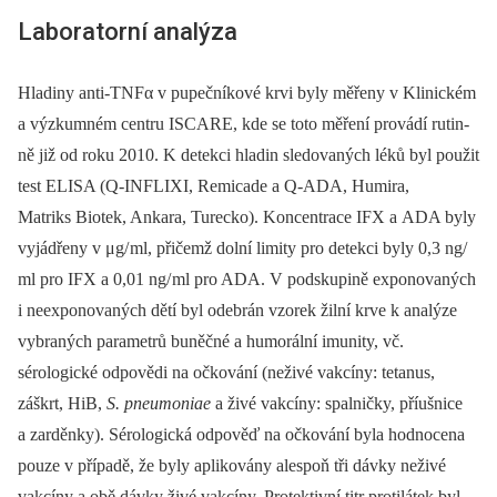
Laboratorní analýza
Hladiny anti-TNFα v pupečníkové krvi byly měřeny v Klinickém
a výzkumném centru ISCARE, kde se toto měření provádí rutin­
ně již od roku 2010. K detekci hladin sledovaných léků byl použit
test ELISA (Q-INFLIXI, Remicade a Q-ADA, Humira,
Matriks Biotek, Ankara, Turecko). Koncentrace IFX a ADA byly
vyjádřeny v μg/
ml, přičemž dolní limity pro detekci byly 0,3 ng/
ml pro IFX a 0,01 ng/
ml pro ADA. V podskupině exponovaných
i neexponovaných dětí byl odebrán vzorek žilní krve k analýze
vybraných parametrů buněčné a humorální imunity, vč.
sérologické odpovědi na očkování (neživé vakcíny: tetanus,
záškrt, HiB,
S. pneumoniae
a živé vakcíny: spalničky, příušnice
a zarděnky). Sérologická odpověď na očkování byla hodnocena
pouze v případě, že byly aplikovány alespoň tři dávky neživé
vakcíny a obě dávky živé vakcíny. Protektivní titr protilátek byl