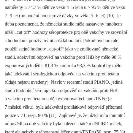
naměřeny u 74,7 % dětí ve věku 4–
5 let a u > 95 % dětí ve věku
7–
9 let (po podání boosterové dávky ve věku 5–
6 let) [10]. Je
třeba poznamenat, že německá studie měla nastaveny mnohem
nižší „cut-of­f“ hodnoty séroprotekce pro obě vakcíny ve srovnání
s hodnotami používanými naší laboratoří. Pokud bychom ale
použili stejné hodnoty „cut-of­f“ jako ve zmiňované německé
studii, adekvátní odpověď na vakcínu proti HiB by mělo 98 %
exponovaných dětí a 81,3 % kontrol a 93,3 % kontrol by mělo
také adekvátní sérologickou odpověď na vakcínu proti tetanu
(údaje nejsou uvedeny). Navíc v recentní studii PIANO, jediné
studii hodnotící sérologickou odpověď na vakcínu proti HiB
a vakcínu proti tetanu u dětí exponovaných anti-TNFα (≥
7 měsíců věku), byla adekvátní protilátková odpověď přítomná
pouze v 71, resp. 80 % [11]. Zajímavé je, že nízká míra imunitní
odpovědi na obě vakcíny byla nalezena také u dětí IBD matek,
které ale nebyly v těhotenství léčeny anti-TNFα (50, resp. 75 %).