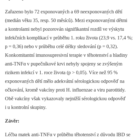
Zařazeno bylo 72 exponovaných a 69 neexponovaných dětí
(medián věku 35, resp. 50 měsíců). Mezi exponovanými dětmi
a kontrolami nebyl pozorován signifikantní rozdíl ve výskytu
infekčních komplikací v průběhu 1. roku života (23,9 vs. 17,4 %;
p = 0,36) nebo v průběhu celé délky sledování (p = 0,32).
Konkomitantní imunosupresivní terapie v těhotenství a hladiny
anti-TNFα v pupečníkové krvi nebyly spojeny se zvýšeným
rizikem infekcí v 1. roce života (p > 0,05). Více než 95 %
exponovaných dětí mělo adekvátní sérologickou odpověď na
očkování, kromě vakcíny proti H. influenzae a viru parotitidy.
Obě vakcíny však vykazovaly nejnižší sérologickou odpověď
i u kontrolní skupiny.
Závěr:
Léčba matek anti-TNFα v průběhu těhotenství z důvodu IBD se