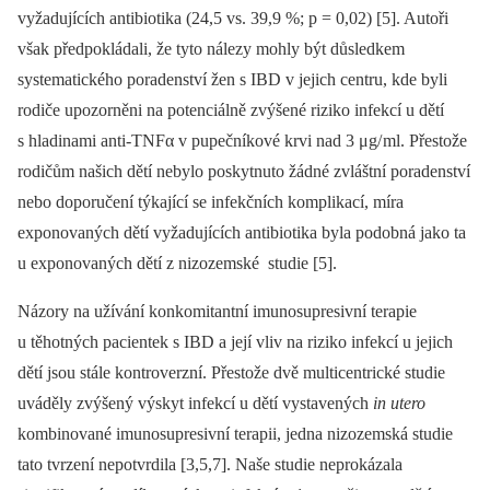
vyžadujících antibio­tika (24,5 vs. 39,9 %; p = 0,02) [5]. Autoři
však předpokládali, že tyto nálezy mohly být důsledkem
systematického poradenství žen s IBD v jejich centru, kde byli
rodiče upozorněni na potenciálně zvýšené riziko infekcí u dětí
s hladinami anti-TNFα v pupečníkové krvi nad 3 μg/
ml. Přestože
rodičům našich dětí nebylo poskytnuto žádné zvláštní poradenství
nebo doporučení týkající se infekčních komplikací, míra
exponovaných dětí vyžadujících antibio­tika byla podobná jako ta
u exponovaných dětí z nizozemské studie [5].
Názory na užívání konkomitantní imunosupresivní terapie
u těhotných pa­cientek s IBD a její vliv na riziko infekcí u jejich
dětí jsou stále kontroverzní. Přestože dvě multicentrické studie
uváděly zvýšený výskyt infekcí u dětí vystavených
in utero
kombinované imunosupresivní terapii, jedna nizozemská studie
tato tvrzení nepotvrdila [3,5,7]. Naše studie neprokázala