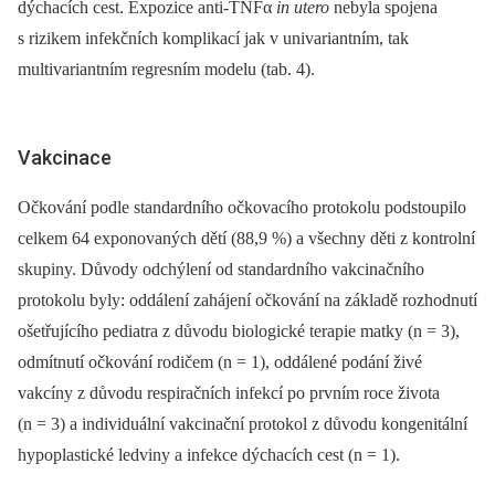
dýchacích cest. Expozice anti-TNFα
in utero
nebyla spojena
s rizikem infekčních komplikací jak v univariantním, tak
multivariantním regresním modelu (tab. 4).
Vakcinace
Očkování podle standardního očkovacího protokolu podstoupilo
celkem 64 exponovaných dětí (88,9 %) a všechny děti z kontrolní
skupiny. Důvody odchýlení od standardního vakcinačního
protokolu byly: oddálení zahájení očkování na základě rozhodnutí
ošetřujícího pediatra z důvodu bio­logické terapie matky (n = 3),
odmítnutí očkování rodičem (n = 1), oddálené podání živé
vakcíny z důvodu respiračních infekcí po prvním roce života
(n = 3) a individuální vakcinační protokol z důvodu kongenitální
hypoplastické ledviny a infekce dýchacích cest (n = 1).