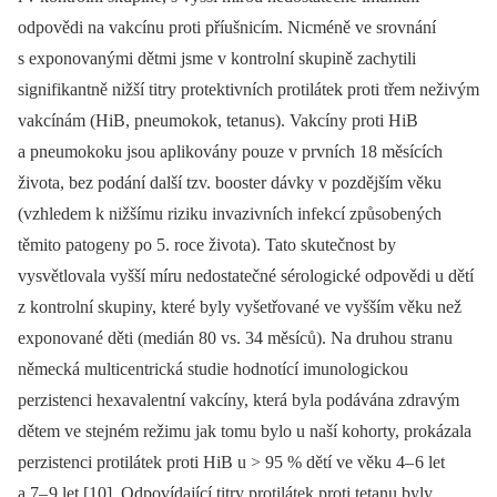
odpovědi na vakcínu proti příušnicím. Nicméně ve srovnání
s exponovanými dětmi jsme v kontrolní skupině zachytili
signifikantně nižší titry protektivních protilátek proti třem neživým
vakcínám (HiB, pneumokok, tetanus). Vakcíny proti HiB
a pneumokoku jsou aplikovány pouze v prvních 18 měsících
života, bez podání další tzv. booster dávky v pozdějším věku
(vzhledem k nižšímu riziku invazivních infekcí způsobených
těmito patogeny po 5. roce života). Tato skutečnost by
vysvětlovala vyšší míru nedostatečné sérologické odpovědi u dětí
z kontrolní skupiny, které byly vyšetřované ve vyšším věku než
exponované děti (medián 80 vs. 34 měsíců). Na druhou stranu
německá multicentrická studie hodnotící imunologickou
perzistenci hexavalentní vakcíny, která byla podávána zdravým
dětem ve stejném režimu jak tomu bylo u naší kohorty, prokázala
perzistenci protilátek proti HiB u > 95 % dětí ve věku 4–
6 let
a 7–
9 let [10]. Odpovídající titry protilátek proti tetanu byly