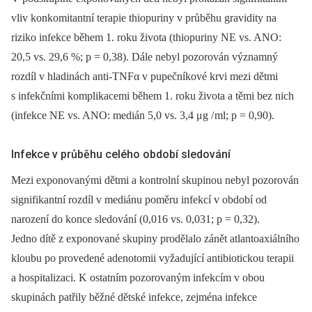
vliv konkomitantní terapie thiopuriny v průběhu gravidity na
riziko infekce během 1. roku života (thiopuriny NE vs. ANO:
20,5 vs. 29,6 %; p = 0,38). Dále nebyl pozorován významný
rozdíl v hladinách anti-TNFα v pupečníkové krvi mezi dětmi
s infekčními komplikacemi během 1. roku života a těmi bez nich
(infekce NE vs. ANO: medián 5,0 vs. 3,4 μg /
ml; p = 0,90).
Infekce v průběhu celého období sledování
Mezi exponovanými dětmi a kontrolní skupinou nebyl pozorován
signifikantní rozdíl v mediánu poměru infekcí v období od
narození do konce sledování (0,016 vs. 0,031; p = 0,32).
Jedno dítě z exponované skupiny prodělalo zánět atlantoaxiálního
kloubu po provedené adenotomii vyžadující antibio­tickou terapii
a hospitalizaci. K ostatním pozorovaným infekcím v obou
skupinách patřily běžné dětské infekce, zejména infekce