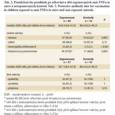
Tab. 5. Protektivní titr protilátek po očkování u dětí exponovaných anti-TNFα
in
utero
a neexponovaných kontrol. Tab. 5. Protective antibody titer for vaccination
in children exposed to anti-TNFα
in utero
and non-exposed controls.
IQR – mezikvartilové rozmezí, n – počet
* jenom 46 dětí bylo očkováno proti
Streptococcus pneumoniae
* obě děti s nedostatečným titrem protilátek byly před aplikací booster vakcíny proti
tetanu a záškrtu, plánovanou ve věku 5–6 let
* dvě děti s nedostatečným titrem protilátek byly před aplikací booster vakcíny proti
tetanu a záškrtu, plánovanou ve věku 5–6 let