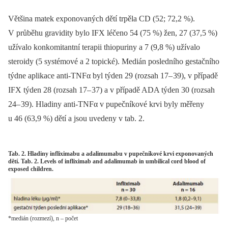
Většina matek exponovaných dětí trpěla CD (52; 72,2 %).
V průběhu gravidity bylo IFX léčeno 54 (75 %) žen, 27 (37,5 %)
užívalo konkomitantní terapii thiopuriny a 7 (9,8 %) užívalo
steroidy (5 systémové a 2 topické). Medián posledního gestačního
týdne aplikace anti-TNFα byl týden 29 (rozsah 17–
39), v případě
IFX týden 28 (rozsah 17–
37) a v případě ADA týden 30 (rozsah
24–
39). Hladiny anti-TNFα v pupečníkové krvi byly měřeny
u 46 (63,9 %) dětí a jsou uvedeny v tab. 2.
Tab. 2. Hladiny infliximabu a adalimumabu v pupečníkové krvi exponovaných
dětí. Tab. 2. Levels of infliximab and adalimumab in umbilical cord blood of
exposed children.
*medián (rozmezí), n – počet