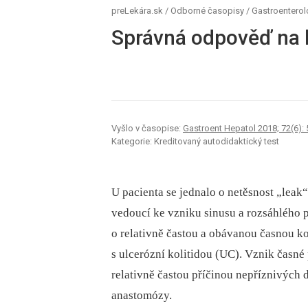
preLekára.sk
/
Odborné časopisy
/
Gastroenterol
Správná odpověď na 
Vyšlo v časopise:
Gastroent Hepatol 2018; 72(6):
Kategorie: Kreditovaný autodidaktický test
U pa­cienta se jednalo o netěsnost „leak
vedoucí ke vzniku sinusu a rozsáhlého pre
o relativně častou a obávanou časnou k
s ulcerózní kolitidou (UC). Vznik časné
relativně častou příčinou nepříznivých
anastomózy.