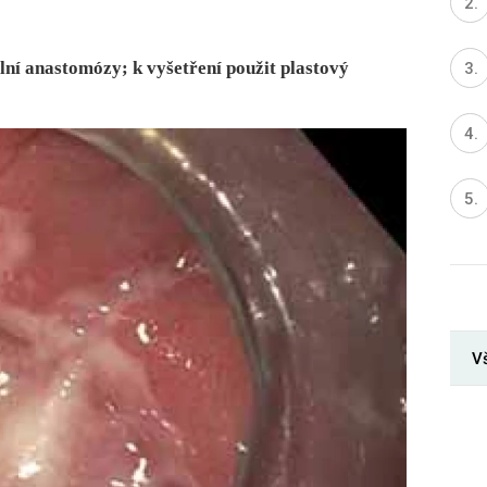
ální anastomózy; k vyšetření použit plastový
Vš