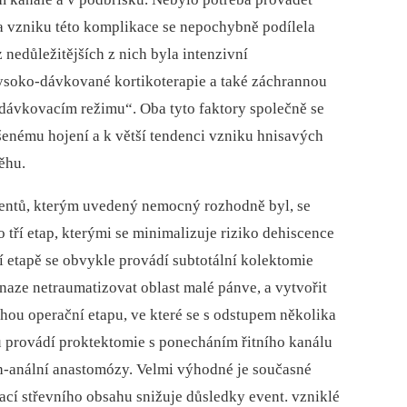
a vzniku této komplikace se nepochybně podílela
 nedůležitějších z nich byla intenzivní
soko-dávkované kortikoterapie a také záchran­nou
dávkovacím režimu“. Oba tyto faktory společně se
enému hojení a k větší tendenci vzniku hnisavých
ěhu.
cientů, kterým uvedený nemocný rozhodně byl, se
 tří etap, kterými se minimalizuje riziko dehiscence
í etapě se obvykle provádí subtotální kolektomie
naze netraumatizovat oblast malé pánve, a vytvořit
hou operační etapu, ve které se s odstupem několika
 provádí proktektomie s ponecháním řitního kanálu
ch-anální anastomózy. Velmi výhodné je současné
vací střevního obsahu snižuje důsledky event. vzniklé