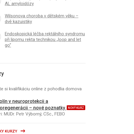
AL amyloidózy
Wilsonova choroba v dětském věku –
dvě kazuistiky
Endoskopická léčba rektálního syndromu
při lipomu rekta technikou „loop and let
go“
zy
e si kvalifikáciu online z pohodlia domova
kolín v neuroprotekcii a
oregenerácii – nové poznatky
NOVÝ KURZ
i: MUDr. Petr Výborný, CSc., FEBO
KY KURZY