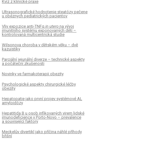
Kvíz z klinické praxe
Ultrasonografické hodnotenie steatózy pečene
u obéznych pediatrických pacientov
Vliv expozice anti-TNFα
in utero
na vývoj
imunitního systému exponovaných dětí –
kontrolovaná multicentrická studie
Wilsonova choroba v dětském věku – dvě
kazuistiky
Parciální jejunální diverze – technické aspekty
a počáteční zkušenosti
Novinky ve farmakoterapii obezity
Psychologické aspekty chirurgické léčby
obezity
Hepatopatie jako první projev systémové AL
amyloidózy
Hepatitida B u osob infikovaných virem lidské
imunodeficience v Porto-Novo – prevalence
a související faktory
Meckelův divertikl jako příčina náhlé příhody
břišní