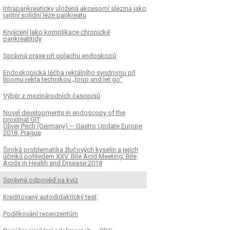
Intrapankreaticky uložená akcesorní slezina jako
raritní solidní léze pankreatu
Krvácení jako komplikace chronické
pankreatitidy
Správná praxe při oplachu endoskopů
Endoskopická léčba rektálního syndromu při
lipomu rekta technikou „loop and let go“
Výběr z mezinárodních časopisů
Novel developments in endoscopy of the
proximal GIT
Oliver Pech (Germany) – Gastro Update Europe
2018, Prague
Široká problematika žlučových kyselin a jejich
účinků pohledem XXV. Bile Acid Meeting: Bile
Acids in Health and Dis­ease 2018
Správná odpověď na kvíz
Kreditovaný autodidaktický test
Poděkování recenzentům