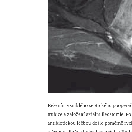
Řešením vzniklého septického po­operač
trubice a založení axiální ileostomie.
antibio­tickou léčbou došlo poměrně ryc
a ústupu silných bolestí na hrázi, v řit