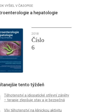
OK VYŠIEL V ČASOPISE
troenterologie a hepatologie
2018
Číslo
6
ítanejšie tento týždeň
Těhotenství a idiopatické střevní záněty
– terapie zlepšuje stav a je bezpečná
Vliv těhotenství na klinickou aktivitu