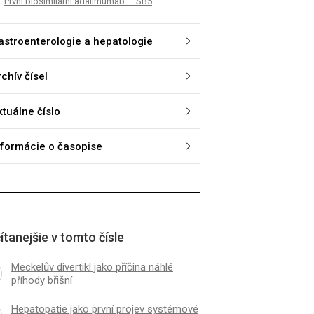
První bio­similární adalimumab – SB5
astroenterologie a hepatologie
chív čísel
ktuálne číslo
nformácie o časopise
ítanejšie v tomto čísle
Meckelův divertikl jako příčina náhlé
příhody břišní
Hepatopatie jako první projev systémové