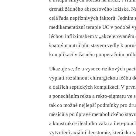
drenáž žádného abscesového ložiska. N
celá řada nepříznivých faktorů. Jedním z
medikamentózní terapie UC v podobě vy
léčbou infliximabem v „akcelerovaném 
špatným nutričním stavem vedly k poruš
komplikací v časném pooperačním průb
Ukazuje se, že u vysoce rizikových pa­
vyplatí roztáhnout chirurgickou léčbu do
a dalších septických komplikací. V prvn
s ponecháním rekta a rekto-sigmatu ve s
tak co možné nejlepší podmínky pro dru
měsíců a po úpravě metabolického stavu
a konstrukce ileálního vaku a ileo-pou
vytvoření axiální ileostomie, která deri