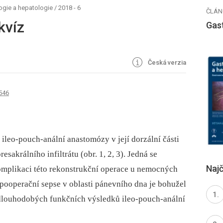
ogie a hepatologie
/
2018 - 6
ČLÁN
kvíz
Gas
Česká verzia
 546
“ ileo-pouch-anální anastomózy v její dorzální části
sakrálního infiltrátu (obr. 1, 2, 3). Jedná se
Najč
omplikaci této rekonstrukční operace u nemocných
 pooperační sepse v oblasti pánevního dna je bohužel
 dlouhodobých funkčních výsledků ileo-pouch-anální