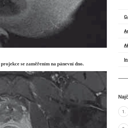
G
Ar
A
I
 projekce se zaměřením na pánevní dno.
Najč