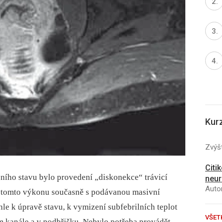
Kur
Zvýšt
Citi
ního stavu bylo provedení „diskonekce“ trávicí
neur
Autor
 Po tomto výkonu současně s podávanou masivní
hle k úpravě stavu, k vymizení subfebrilních teplot
VŠET
ním kanále a v podbřišku. Nebylo potřeba provádět