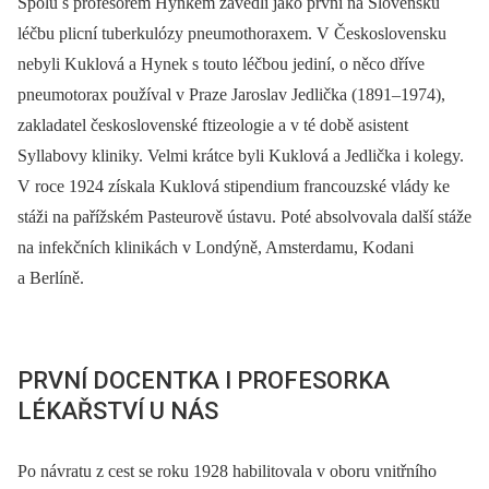
Spolu s profesorem Hynkem zavedli jako první na Slovensku
léčbu plicní tuberkulózy pneumothoraxem. V Československu
nebyli Kuklová a Hynek s touto léčbou jediní, o něco dříve
pneumotorax používal v Praze Jaroslav Jedlička (1891–1974),
zakladatel československé ftizeologie a v té době asistent
Syllabovy kliniky. Velmi krátce byli Kuklová a Jedlička i kolegy.
V roce 1924 získala Kuklová stipendium francouzské vlády ke
stáži na pařížském Pasteurově ústavu. Poté absolvovala další stáže
na infekčních klinikách v Londýně, Amsterdamu, Kodani
a Berlíně.
PRVNÍ DOCENTKA I PROFESORKA
LÉKAŘSTVÍ U NÁS
Po návratu z cest se roku 1928 habilitovala v oboru vnitřního