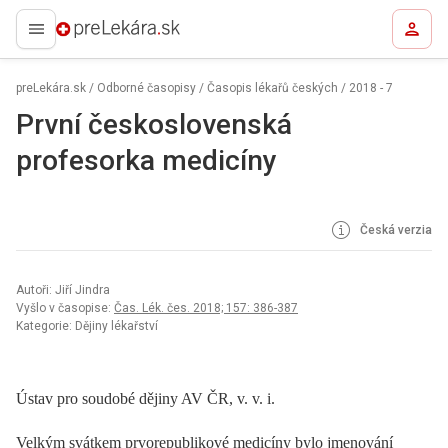
preLekára.sk
preLekára.sk
/
Odborné časopisy
/
Časopis lékařů českých
/
2018 - 7
První československá
profesorka medicíny
Česká verzia
Autoři: Jiří Jindra
Vyšlo v časopise:
Čas. Lék. čes. 2018; 157: 386-387
Kategorie: Dějiny lékařství
Ústav pro soudobé dějiny AV ČR, v. v. i.
Velkým svátkem prvorepublikové medicíny bylo jmenování