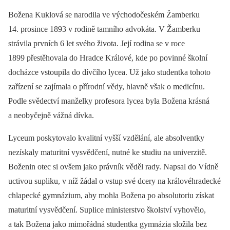
Božena Kuklová se narodila ve východočeském Žamberku
14. prosince 1893 v rodině tamního advokáta. V Žamberku
strávila prvních 6 let svého života. Její rodina se v roce
1899 přestěhovala do Hradce Králové, kde po povinné školní
docházce vstoupila do dívčího lycea. Už jako studentka tohoto
zařízení se zajímala o přírodní vědy, hlavně však o medicínu.
Podle svědectví manželky profesora lycea byla Božena krásná
a neobyčejně vážná dívka.
Lyceum poskytovalo kvalitní vyšší vzdělání, ale absolventky
nezískaly maturitní vysvědčení, nutné ke studiu na univerzitě.
Boženin otec si ovšem jako právník věděl rady. Napsal do Vídně
uctivou supliku, v níž žádal o vstup své dcery na královéhradecké
chlapecké gymnázium, aby mohla Božena po absolutoriu získat
maturitní vysvědčení. Suplice ministerstvo školství vyhovělo,
a tak Božena jako mimořádná studentka gymnázia složila bez