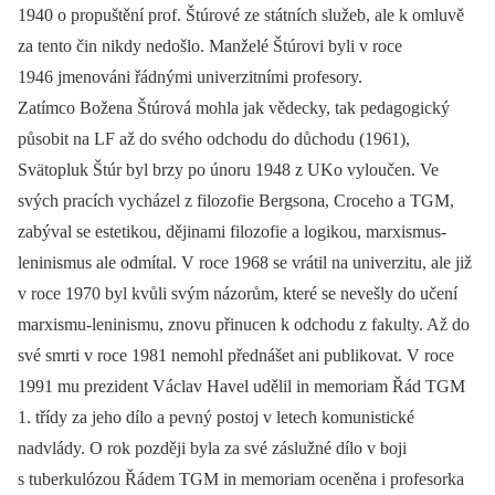
1940 o propuštění prof. Štúrové ze státních služeb, ale k omluvě
za tento čin nikdy nedošlo. Manželé Štúrovi byli v roce
1946 jmenováni řádnými univerzitními profesory.
Zatímco Božena Štúrová mohla jak vědecky, tak pedagogický
působit na LF až do svého odchodu do důchodu (1961),
Svätopluk Štúr byl brzy po únoru 1948 z UKo vyloučen. Ve
svých pracích vycházel z filozofie Bergsona, Croceho a TGM,
zabýval se estetikou, dějinami filozofie a logikou, marxismus-
leninismus ale odmítal. V roce 1968 se vrátil na univerzitu, ale již
v roce 1970 byl kvůli svým názorům, které se nevešly do učení
marxismu-leninismu, znovu přinucen k odchodu z fakulty. Až do
své smrti v roce 1981 nemohl přednášet ani publikovat. V roce
1991 mu prezident Václav Havel udělil in memoriam Řád TGM
1. třídy za jeho dílo a pevný postoj v letech komunistické
nadvlády. O rok později byla za své záslužné dílo v boji
s tuberkulózou Řádem TGM in memoriam oceněna i profesorka