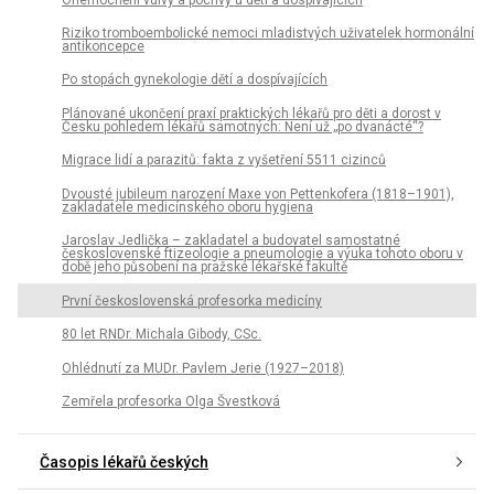
Riziko tromboembolické nemoci mladistvých uživatelek hormonální
antikoncepce
Po stopách gynekologie dětí a dospívajících
Plánované ukončení praxí praktických lékařů pro děti a dorost v
Česku pohledem lékařů samotných: Není už „po dvanácté“?
Migrace lidí a parazitů: fakta z vyšetření 5511 cizinců
Dvousté jubileum narození Maxe von Pettenkofera (1818–1901),
zakladatele medicínského oboru hygiena
Jaroslav Jedlička – zakladatel a budovatel samostatné
československé ftizeologie a pneumologie a výuka tohoto oboru v
době jeho působení na pražské lékařské fakultě
První československá profesorka medicíny
80 let RNDr. Michala Gibody, CSc.
Ohlédnutí za MUDr. Pavlem Jerie (1927–2018)
Zemřela profesorka Olga Švestková
Časopis lékařů českých