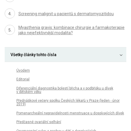
Screening malignit u pacientů s dermatomyozitidou
Myasthenia gravis: kombinace chirurgie a farmakoterapie
jako nejefektivnější modalita?
Všetky články tohto čísla
Úvodem
Editorial
Diferenciální diagnostika bolestí břicha a v podbřišku u dívek
v dětském věku
Přednáškové večery spolku Českých lékařů v Praze (leden - únor
2019)
Pomenarcheální nepravidelnosti menstruace u dospívajících dívek
Předčasné ovariální selhání
Onemocnění vulvy a pochvy u dětí a dospívajících