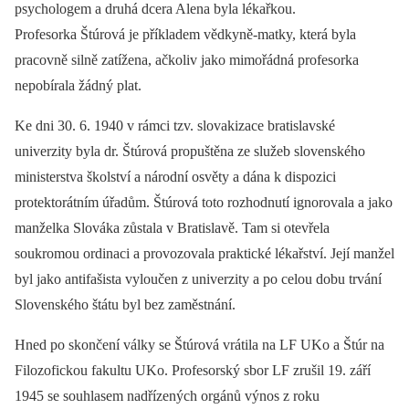
psychologem a druhá dcera Alena byla lékařkou.
Profesorka Štúrová je příkladem vědkyně-matky, která byla
pracovně silně zatížena, ačkoliv jako mimořádná profesorka
nepobírala žádný plat.
Ke dni 30. 6. 1940 v rámci tzv. slovakizace bratislavské
univerzity byla dr. Štúrová propuštěna ze služeb slovenského
ministerstva školství a národní osvěty a dána k dispozici
protektorátním úřadům. Štúrová toto rozhodnutí ignorovala a jako
manželka Slováka zůstala v Bratislavě. Tam si otevřela
soukromou ordinaci a provozovala praktické lékařství. Její manžel
byl jako antifašista vyloučen z univerzity a po celou dobu trvání
Slovenského štátu byl bez zaměstnání.
Hned po skončení války se Štúrová vrátila na LF UKo a Štúr na
Filozofickou fakultu UKo. Profesorský sbor LF zrušil 19. září
1945 se souhlasem nadřízených orgánů výnos z roku