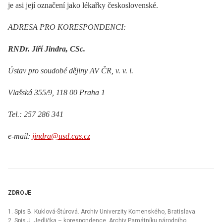
je asi její označení jako lékařky československé.
ADRESA PRO KORESPONDENCI:
RNDr. Jiří Jindra, CSc.
Ústav pro soudobé dějiny AV ČR, v. v. i.
Vlašská 355/9, 118 00 Praha 1
Tel.: 257 286 341
e-mail:
jindra@usd.cas.cz
ZDROJE
1. Spis B. Kuklová-Štúrová. Archiv Univerzity Komenského, Bratislava.
2. Spis J. Jedlička –⁠ korespondence. Archiv Památníku národního