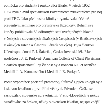
pomůcku pro studenty i praktikující lékaře. V letech 1952–
1954 byla hlavní specialistkou Povereníctva zdravotníctva pro boj
proti TBC. Jako přednostka kliniky organizovala léčebně-
preventivní semináře pro bratislavské ftizeology. Během své
kariéry publikovala 68 odborných statí uveřejněných hlavně
v českých a slovenských lékařských časopisech (v Bratislavských
lekárských listech a Časopisu lékařů českých). Byla členkou
Učené spoločnosti P. J. Šafárika, Československé lékařské
společnosti J. E. Purkyně, American College of Chest Physicians
a dalších společností. Její činnost byla koncem 60. let oceněna
Medailí J. A. Komenského i Medailí J. E. Purkyně.
Podle vzpomínek pacientů profesorky Štúrové i jejích kolegů byla
laskavou lékařkou a prvotřídní vědkyní. Původem Češka se
zasloužila o slovenské zdravotnictví. V encyklopediích je někdy
označována za českou, někdy slovenskou lékařku, nejsprávnější