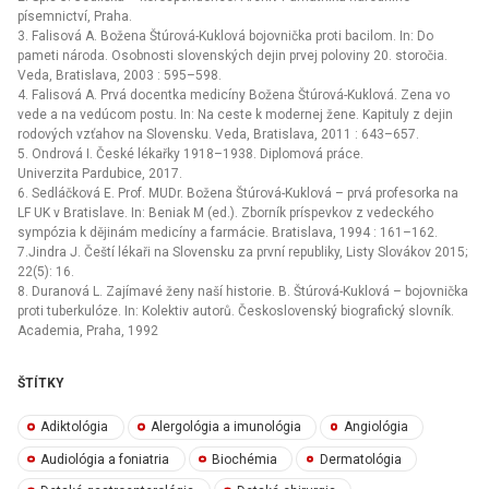
písemnictví, Praha.
3. Falisová A. Božena Štúrová-Kuklová bojovnička proti bacilom. In: Do
pameti národa. Osobnosti slovenských dejin prvej poloviny 20. storočia.
Veda, Bratislava, 2003 : 595–598.
4. Falisová A. Prvá docentka medicíny Božena Štúrová-Kuklová. Zena vo
vede a na vedúcom postu. In: Na ceste k modernej žene. Kapituly z dejin
rodových vzťahov na Slovensku. Veda, Bratislava, 2011 : 643–657.
5. Ondrová I. České lékařky 1918–1938. Diplomová práce.
Univerzita Pardubice, 2017.
6. Sedláčková E. Prof. MUDr. Božena Štúrová-Kuklová –⁠ prvá profesorka na
LF UK v Bratislave. In: Beniak M (ed.). Zborník príspevkov z vedeckého
sympózia k dějinám medicíny a farmácie. Bratislava, 1994 : 161–162.
7.Jindra J. Čeští lékaři na Slovensku za první republiky, Listy Slovákov 2015;
22(5): 16.
8. Duranová L. Zajímavé ženy naší historie. B. Štúrová-Kuklová –⁠ bojovnička
proti tuberkulóze. In: Kolektiv autorů. Československý biografický slovník.
Academia, Praha, 1992
ŠTÍTKY
Adiktológia
Alergológia a imunológia
Angiológia
Audiológia a foniatria
Biochémia
Dermatológia