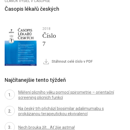
ČLÁNOK VYŠIEL V ČASOPISE
Časopis lékařů českých
2018
Číslo
7
Stáhnout celé číslo v PDF
Najčítanejšie tento týždeň
Měření plicního věku pomocí spirometrie – orientační
screening plicních funkcí
Na český trh přichází biosimilar adalimumabu s
prokázanou terapeutickou ekvivalencí
Nech brouka žít… Ať žije astma!