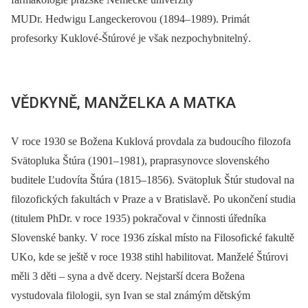
MUDr. Hedwigu Langeckerovou (1894–1989). Primát
profesorky Kuklové-Štúrové je však nezpochybnitelný.
VĚDKYNĚ, MANŽELKA A MATKA
V roce 1930 se Božena Kuklová provdala za budoucího filozofa
Svätopluka Štúra (1901–1981), praprasynovce slovenského
buditele Ľudovíta Štúra (1815–1856). Svätopluk Štúr studoval na
filozofických fakultách v Praze a v Bratislavě. Po ukončení studia
(titulem PhDr. v roce 1935) pokračoval v činnosti úředníka
Slovenské banky. V roce 1936 získal místo na Filosofické fakultě
UKo, kde se ještě v roce 1938 stihl habilitovat. Manželé Štúrovi
měli 3 děti –⁠ syna a dvě dcery. Nejstarší dcera Božena
vystudovala filologii, syn Ivan se stal známým dětským