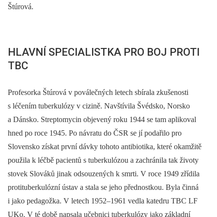
Štúrová.
HLAVNÍ SPECIALISTKA PRO BOJ PROTI
TBC
Profesorka Štúrová v poválečných letech sbírala zkušenosti
s léčením tuberkulózy v cizině. Navštívila Švédsko, Norsko
a Dánsko. Streptomycin objevený roku 1944 se tam aplikoval
hned po roce 1945. Po návratu do ČSR se jí podařilo pro
Slovensko získat první dávky tohoto antibiotika, které okamžitě
použila k léčbě pacientů s tuberkulózou a zachránila tak životy
stovek Slováků jinak odsouzených k smrti. V roce 1949 zřídila
protituberkulózní ústav a stala se jeho přednostkou. Byla činná
i jako pedagožka. V letech 1952–1961 vedla katedru TBC LF
UKo. V té době napsala učebnici tuberkulózy jako základní