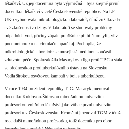
lékařství. Už její docentura byla výjimečná –⁠ byla zřejmě první
docentkou lékařství v celé Československé republice. Na LF
UKo vybudovala mikrobiologickou laboratoř, čímž zužitkovala
své zkušenosti z ciziny. V laboratoři se studovaly problémy
odpadních vod, příčiny zápalu pobřišnice při břišním tyfu, vliv
pneumothoraxu na cirkulační aparát aj. Pochopila, že
mikrobiologické laboratoře se musejí stát nedílnou součástí
zdravotní péče. Spoluzaložila Masarykovu ligu proti TBC a stala
se přednostkou protituberkulózního ústavu na Slovensku.
Vedla širokou osvětovou kampaň v boji s tuberkulózou.
V roce 1934 prezident republiky T. G. Masaryk jmenoval
docentku Kuklovou-Štúrovou mimořádnou univerzitní
profesorkou vnitřního lékařství jako vůbec první univerzitní
profesorku v Československu. Kromě ní jmenoval TGM v témž
roce další mimořádnou profesorku, totiž docentku pro obor
farmakologie pražské Německé univerzity