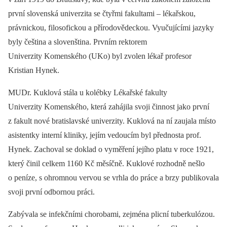
první slovenská univerzita se čtyřmi fakultami –⁠ lékařskou,
právnickou, filosofickou a přírodovědeckou. Vyučujícími jazyky
byly čeština a slovenština. Prvním rektorem
Univerzity Komenského (UKo) byl zvolen lékař profesor
Kristian Hynek.
MUDr. Kuklová stála u kolébky Lékařské fakulty
Univerzity Komenského, která zahájila svoji činnost jako první
z fakult nové bratislavské univerzity. Kuklová na ní zaujala místo
asistentky interní kliniky, jejím vedoucím byl přednosta prof.
Hynek. Zachoval se doklad o vyměření jejího platu v roce 1921,
který činil celkem 1160 Kč měsíčně. Kuklové rozhodně nešlo
o peníze, s ohromnou vervou se vrhla do práce a brzy publikovala
svoji první odbornou práci.
Zabývala se infekčními chorobami, zejména plicní tuberkulózou.