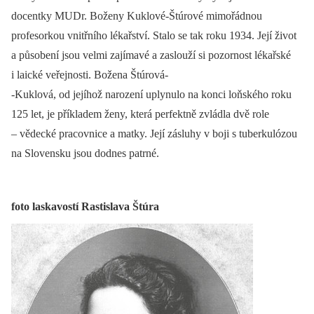
docentky MUDr. Boženy Kuklové-Štúrové mimořádnou
profesorkou vnitřního lékařství. Stalo se tak roku 1934. Její život
a působení jsou velmi zajímavé a zaslouží si pozornost lékařské
i laické veřejnosti. Božena Štúrová-
-Kuklová, od jejíhož narození uplynulo na konci loňského roku
125 let, je příkladem ženy, která perfektně zvládla dvě role
–⁠ vědecké pracovnice a matky. Její zásluhy v boji s tuberkulózou
na Slovensku jsou dodnes patrné.
foto laskavostí Rastislava Štúra