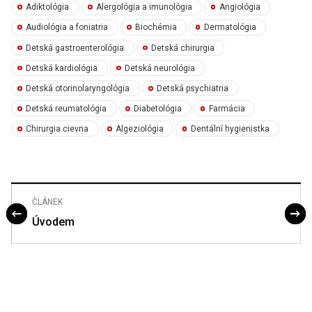
Adiktológia
Alergológia a imunológia
Angiológia
Audiológia a foniatria
Biochémia
Dermatológia
Detská gastroenterológia
Detská chirurgia
Detská kardiológia
Detská neurológia
Detská otorinolaryngológia
Detská psychiatria
Detská reumatológia
Diabetológia
Farmácia
Chirurgia cievna
Algeziológia
Dentální hygienistka
ČLÁNEK
Úvodem