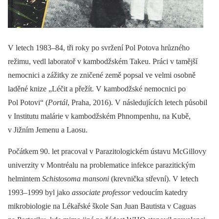
V letech 1983–84, tři roky po svržení Pol Potova hrůzného
režimu, vedl laboratoř v kambodžském Takeu. Práci v tamější
nemocnici a zážitky ze zničené země popsal ve velmi osobně
laděné knize „Léčit a přežít. V kambodžské nemocnici po
Pol Potovi“ (
Portál
, Praha, 2016). V následujících letech působil
v Institutu malárie v kambodžském Phnompenhu, na Kubě,
v Jižním Jemenu a Laosu.
Počátkem 90. let pracoval v Parazitologickém ústavu McGillovy
univerzity v Montréalu na problematice infekce parazitickým
helmintem
Schistosoma mansoni
(krevnička střevní). V letech
1993–1999 byl jako
associate professor
vedoucím katedry
mikrobiologie na Lékařské škole San Juan Bautista v Caguas