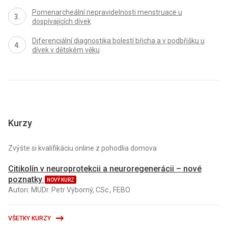
Pomenarcheální nepravidelnosti menstruace u
dospívajících dívek
Diferenciální diagnostika bolestí břicha a v podbřišku u
dívek v dětském věku
Kurzy
Zvýšte si kvalifikáciu online z pohodlia domova
Citikolín v neuroprotekcii a neuroregenerácii – nové
poznatky
NOVÝ KURZ
Autori: MUDr. Petr Výborný, CSc., FEBO
VŠETKY KURZY