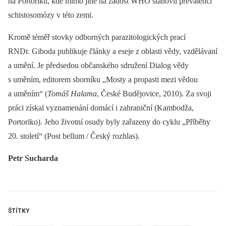
na Portoriku, kde mimo jiné na žádost WHO stanovil prevalenci
schistosomózy v této zemi.
Kromě téměř stovky odborných parazitologických prací
RNDr. Giboda publikuje články a eseje z oblasti vědy, vzdělávaní
a umění. Je předsedou občanského sdružení Dialog vědy
s uměním, editorem sborníku „Mosty a propasti mezi vědou
a uměním“ (
Tomáš Halama
, České Budějovice, 2010). Za svoji
práci získal vyznamenání domácí i zahraniční (Kambodža,
Portoriko). Jeho životní osudy byly zařazeny do cyklu „Příběhy
20. století“ (Post bellum / Český rozhlas).
Petr Sucharda
ŠTÍTKY