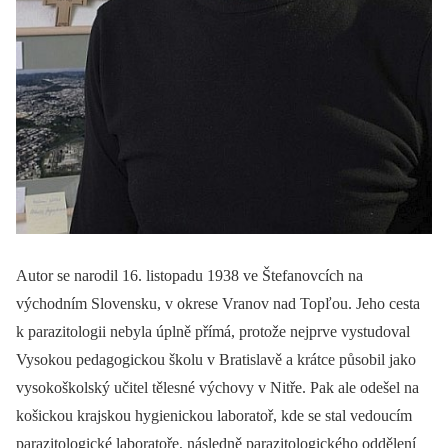
Autor se narodil 16. listopadu 1938 ve Štefanovcích na
východním Slovensku, v okrese Vranov nad Topľou. Jeho cesta
k parazitologii nebyla úplně přímá, protože nejprve vystudoval
Vysokou pedagogickou školu v Bratislavě a krátce působil jako
vysokoškolský učitel tělesné výchovy v Nitře. Pak ale odešel na
košickou krajskou hygienickou laboratoř, kde se stal vedoucím
parazitologické laboratoře, následně parazitologického oddělení