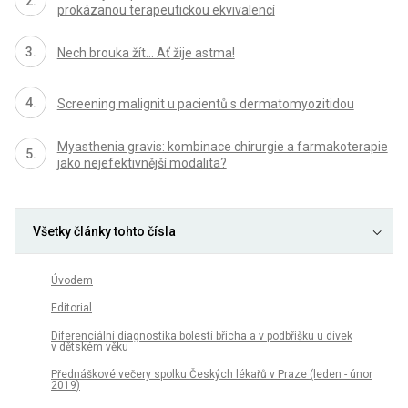
prokázanou terapeutickou ekvivalencí
Nech brouka žít… Ať žije astma!
Screening malignit u pacientů s dermatomyozitidou
Myasthenia gravis: kombinace chirurgie a farmakoterapie
jako nejefektivnější modalita?
Všetky články tohto čísla
Úvodem
Editorial
Diferenciální diagnostika bolestí břicha a v podbřišku u dívek
v dětském věku
Přednáškové večery spolku Českých lékařů v Praze (leden - únor
2019)