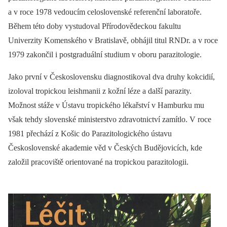
a v roce 1978 vedoucím celoslovenské referenční laboratoře.
Během této doby vystudoval Přírodovědeckou fakultu
Univerzity Komenského v Bratislavě, obhájil titul RNDr. a v roce
1979 zakončil i postgraduální studium v oboru parazitologie.
Jako první v Československu diagnostikoval dva druhy kokcidií,
izoloval tropickou leishmanii z kožní léze a další parazity.
Možnost stáže v Ústavu tropického lékařství v Hamburku mu
však tehdy slovenské ministerstvo zdravotnictví zamítlo. V roce
1981 přechází z Košic do Parazitologického ústavu
Československé akademie věd v Českých Budějovicích, kde
založil pracoviště orientované na tropickou parazitologii.