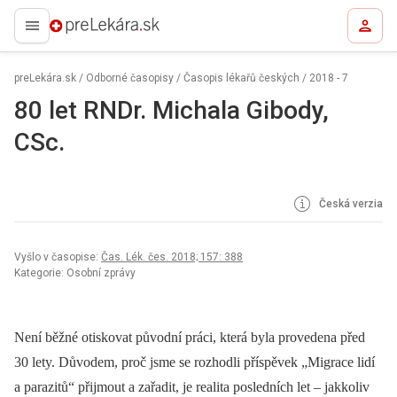
preLekára.sk
preLekára.sk
/
Odborné časopisy
/
Časopis lékařů českých
/
2018 - 7
80 let RNDr. Michala Gibody,
CSc.
Česká verzia
Vyšlo v časopise:
Čas. Lék. čes. 2018; 157: 388
Kategorie: Osobní zprávy
Není běžné otiskovat původní práci, která byla provedena před
30 lety. Důvodem, proč jsme se rozhodli příspěvek „Migrace lidí
a parazitů“ přijmout a zařadit, je realita posledních let –⁠ jakkoliv