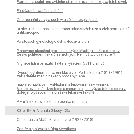
Pomenarcheální nepravidelnosti menstruace u dospívajících dívek
Předčasné ovariální selhání
Onemocnění vulvy a pochvy u dětí a dospívajících
Riziko tromboembolické nemoci mladistvých uživatelek hormonální
antikoncepce
Po stopách gynekologie dětí a dospívajících
Plánované ukončení praxí praktických lékařů pro děti a dorost v
Česku pohledem lékařů samotných: Není už „po dvanácté“?
Migrace lidí a parazitů: fakta z vyšetření 5511 cizinců
Dvousté jubileum narození Maxe von Pettenkofera (1818–1901),
zakladatele medicínského oboru hygiena
Jaroslav Jedlička – zakladatel a budovatel samostatné
československé ftizeologie a pneumologie a výuka tohoto oboru v
době jeho působení na pražské lékařské fakultě
První československá profesorka medicíny
80 let RNDr. Michala Gibody, CSc.
Ohlédnutí za MUDr. Pavlem Jerie (1927–2018)
Zemřela profesorka Olga Švestková