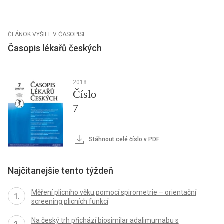
ČLÁNOK VYŠIEL V ČASOPISE
Časopis lékařů českých
2018
Číslo
7
Stáhnout celé číslo v PDF
Najčítanejšie tento týždeň
Měření plicního věku pomocí spirometrie – orientační
screening plicních funkcí
Na český trh přichází biosimilar adalimumabu s