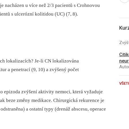
 je nacházen u více než 2/3 pacientů s Crohnovou
entů s ulcerózní kolitidou (UC) (7, 8).
Kur
Zvýšt
Citi
ch lokalizacích? Je-li CN lokalizována
neur
Autor
iktur a penetrací (9, 10) a zvýšený počet
VŠET
o epizoda zvýšení aktivity nemoci, která vyžaduje
 tak beze změny medikace. Chirurgická rekurence je
e odstraněna) a ostatní typy (drenáž abscesu, operace