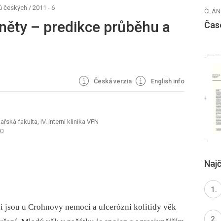
ů českých
/
2011 - 6
ČLÁN
áněty – predikce průběhu a
Čas
Česká verzia
English info
ařská fakulta, IV. interní klinika VFN
20
Najč
i jsou u Crohnovy nemoci a ulcerózní kolitidy věk