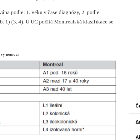
vána podle: 1. věku v čase diagnózy, 2. podle
b. 1) (3, 4). U UC počítá Montrealská klasifikace se
novy nemoci
Č
Ar
A