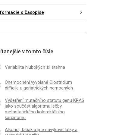
nformácie o časopise
ítanejšie v tomto čísle
Variabilita hlubokých žil stehna
Onemocnění vyvolané Clostridium
difficile u geriatrických nemocných
Vyšetření mutačního statutu genu KRAS
jako součást algoritmu léčby
metastatického kolorektálního
karcinomu
Alkohol, tabák a jiné návykové látky a