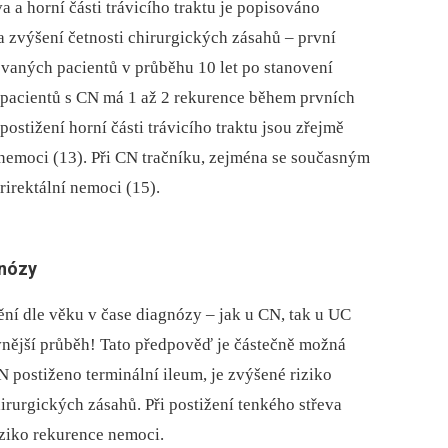
a a horní části trávicího traktu je popisováno
 zvýšení četnosti chirurgických zásahů –⁠ první
vaných pacientů v průběhu 10 let po stanovení
 pacientů s CN má 1 až 2 rekurence během prvních
postižení horní části trávicího traktu jsou zřejmě
 nemoci (13). Při CN tračníku, zejména se současným
rirektální nemoci (15).
gnózy
í dle věku v čase diagnózy –⁠ jak u CN, tak u UC
ivnější průběh! Tato předpověď je částečně možná
CN postiženo terminální ileum, je zvýšené riziko
hirurgických zásahů. Při postižení tenkého střeva
riziko rekurence nemoci.