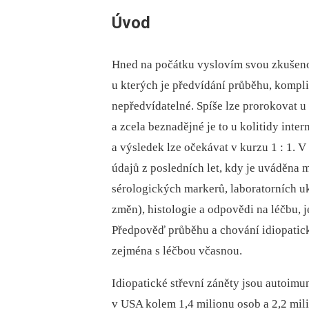
Úvod
Hned na počátku vyslovím svou zkušenos
u kterých je předvídání průběhu, kompli
nepředvídatelné. Spíše lze prorokovat u
a zcela beznadějné je to u kolitidy inte
a výsledek lze očekávat v kurzu 1 : 1. V 
údajů z posledních let, kdy je uváděna 
sérologických markerů, laboratorních uk
změn), histologie a odpovědi na léčbu, 
Předpověď průběhu a chování idiopatické
zejména s léčbou včasnou.
Idiopatické střevní záněty jsou autoimu
v USA kolem 1,4 milionu osob a 2,2 mili