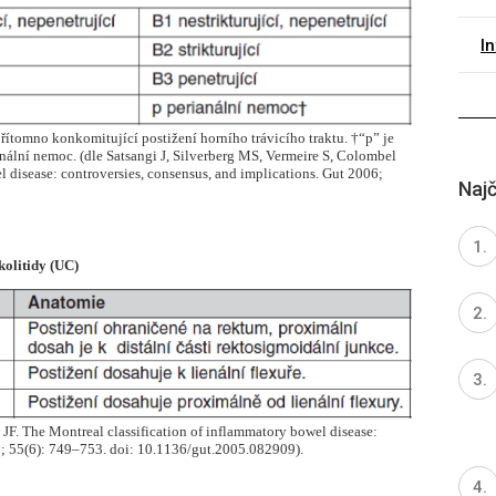
I
řítomno konkomitující postižení horního trávicího traktu. †“p” je
nální nemoc. (dle Satsangi J, Silverberg MS, Vermeire S, Colombel
l disease: controversies, consensus, and implications. Gut 2006;
Najč
kolitidy (UC)
 JF. The Montreal classification of inflammatory bowel disease:
6; 55(6): 749–753. doi: 10.1136/gut.2005.082909).