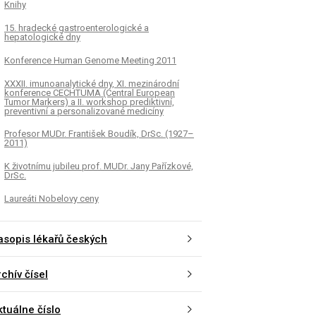
Knihy
15. hradecké gastroenterologické a
hepatologické dny
Konference Human Genome Meeting 2011
XXXII. imunoanalytické dny, XI. mezinárodní
konference CECHTUMA (Central European
Tumor Markers) a II. workshop prediktivní,
preventivní a personalizované medicíny
Profesor MUDr. František Boudík, DrSc. (1927–
2011)
K životnímu jubileu prof. MUDr. Jany Pařízkové,
DrSc.
Laureáti Nobelovy ceny
asopis lékařů českých
chív čísel
ktuálne číslo