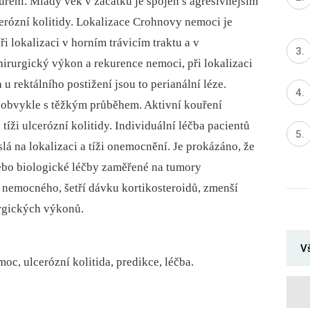
uření. Mladý věk v začátku je spojen s agresivnějším
rózní kolitidy. Lokalizace Crohnovy nemoci je
ři lokalizaci v horním trávicím traktu a v
hirurgický výkon a rekurence nemoci, při lokalizaci
 u rektálního postižení jsou to perianální léze.
a obvykle s těžkým průběhem. Aktivní kouření
íži ulcerózní kolitidy. Individuální léčba pacientů
slá na lokalizaci a tíži onemocnění. Je prokázáno, že
ebo biologické léčby zaměřené na tumory
av nemocného, šetří dávku kortikosteroidů, zmenší
urgických výkonů.
Vš
oc, ulcerózní kolitida, predikce, léčba.