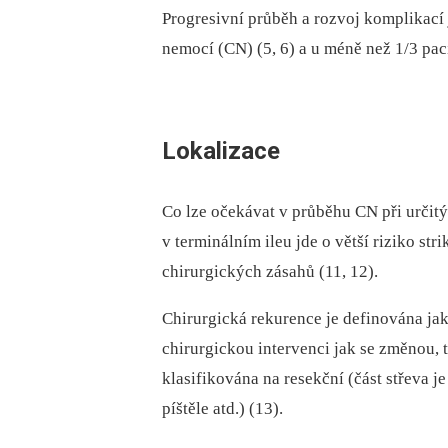
Progresivní průběh a rozvoj komplikací
nemocí (CN) (5, 6) a u méně než 1/3 paci
Lokalizace
Co lze očekávat v průběhu CN při určitý
v terminálním ileu jde o větší riziko str
chirurgických zásahů (11, 12).
Chirurgická rekurence je definována jak
chirurgickou intervenci jak se změnou,
klasifikována na resekční (část střeva j
píštěle atd.) (13).