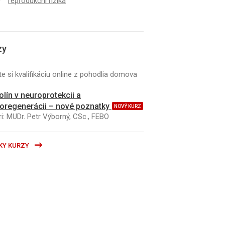
reprodukční rizika
zy
e si kvalifikáciu online z pohodlia domova
kolín v neuroprotekcii a
oregenerácii – nové poznatky
NOVÝ KURZ
i: MUDr. Petr Výborný, CSc., FEBO
KY KURZY