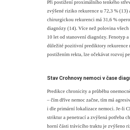
Při postižení proximálního tenkého střev
zvýšené riziko rekurence u 72,3 % (13) a
chirurgickou rekurenci má 31,6 % opero
diagnózy (14). Více než polovina všech
10 let od stanovení diagnózy. Fenotyp a 
důležité pozitivní prediktory rekurence
postižením rekta, lze očekávat rozvoj pe
Stav Crohnovy nemoci v čase dia
Predikce chronicity a průběhu onemocněn
–⁠ čím dříve nemoc začne, tím má agres
i dle primární lokalizace nemoci. Je-li 
striktur a penetrací a zvýšená potřeba c
horní části trávicího traktu je zvýšeno 