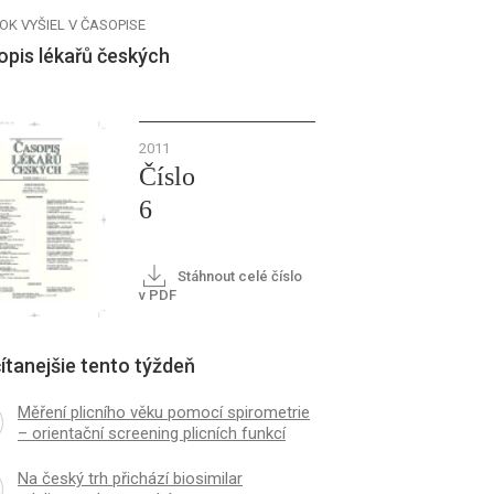
OK VYŠIEL V ČASOPISE
opis lékařů českých
2011
Číslo
6
Stáhnout celé číslo
v PDF
ítanejšie tento týždeň
Měření plicního věku pomocí spirometrie
– orientační screening plicních funkcí
Na český trh přichází biosimilar