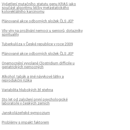
Vyšetření mutačního statutu genu KRAS jako
součást algoritmu léčby metastatického
kolorektálního karcinomu
Plánované akce odborných složek ČLS JEP
Vliv víry na prožívání nemoci u seniorů, dotazníky
spirituality
Tuberkulóza v České republice v roce 2009
Plánované akce odborných složek ČLS JEP
Onemocnění vyvolané Clostridium difficile u
geriatrických nemocných
Alkohol, tabák a jiné návykové látky a
reprodukční rizika
Variabilita hlubokých žil stehna
Sto let od založení první psychologické
laboratoře v českých zemích
Janskolázeňské sympozium
Problémy s impakt faktorem