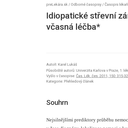
preLekára.sk
/
Odborné časopisy
/
Časopis lékař
Idiopatické střevní z
včasná léčba*
Autoři: Karel Lukáš
Působiště autorů: Univerzita Karlova v Praze, 1. lék
Vyšlo v časopise:
Čas. Lék. čes. 2011; 150: 315-3
Kategorie: Přehledový článek
Souhrn
Nejsilnějšími prediktory průběhu nemoc