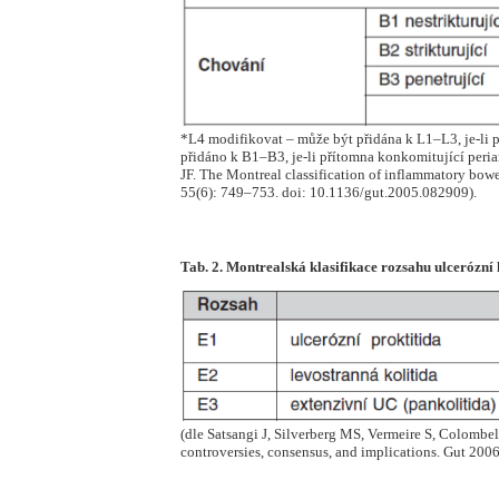
*L4 modifikovat – může být přidána k L1–L3, je-li p
přidáno k B1–B3, je-li přítomna konkomitující peria
JF. The Montreal classification of inflammatory bowe
55(6): 749–753. doi: 10.1136/gut.2005.082909).
Tab. 2. Montrealská klasifikace rozsahu ulcerózní 
(dle Satsangi J, Silverberg MS, Vermeire S, Colombel
controversies, consensus, and implications. Gut 200