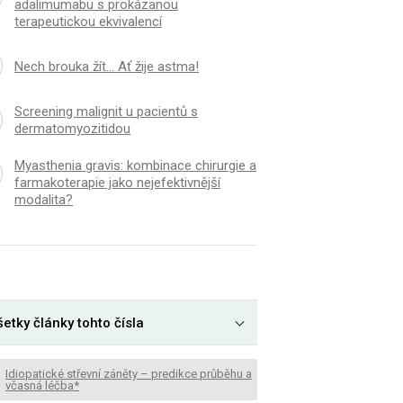
adalimumabu s prokázanou
terapeutickou ekvivalencí
Nech brouka žít… Ať žije astma!
Screening malignit u pacientů s
dermatomyozitidou
Myasthenia gravis: kombinace chirurgie a
farmakoterapie jako nejefektivnější
modalita?
etky články tohto čísla
Idiopatické střevní záněty – predikce průběhu a
včasná léčba*