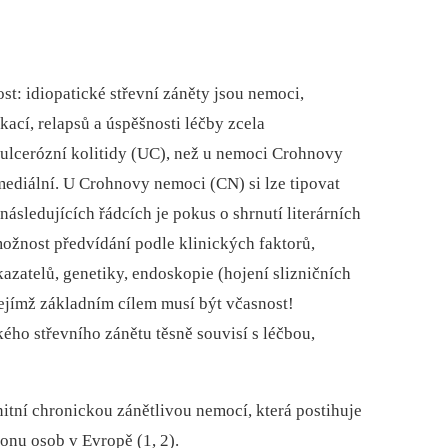
t: idiopatické střevní záněty jsou nemoci,
kací, relapsů a úspěšnosti léčby zcela
 ulcerózní kolitidy (UC), než u nemoci Crohnovy
rmediální. U Crohnovy nemoci (CN) si lze tipovat
následujících řádcích je pokus o shrnutí literárních
možnost předvídání podle klinických faktorů,
azatelů, genetiky, endoskopie (hojení slizničních
jejímž základním cílem musí být včasnost!
ho střevního zánětu těsně souvisí s léčbou,
nitní chronickou zánětlivou nemocí, která postihuje
onu osob v Evropě (1, 2).