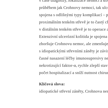
v čase diagnózy, lokalizace nemoci a ko
průběhem jak Crohnovy nemoci, tak ulce
spojena s odlišnými typy komplikací –⁠ p
proximálním tenkém střevě je to častý c
v distálním tenkém střevě je to operace a
Extenzivní ulcerózní kolitida je spojen
zhoršuje Crohnovu nemoc, ale zmenšuje t
s idiopatickými střevními záněty je závi
časné nasazení léčby imunosupresivy n
nekrotizující faktor-α, rychle zlepší st
počet hospitalizací a sníží nutnost chir
Klíčová slova:
idiopatické střevní záněty, Crohnova nem