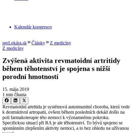
Kalendár kongresov
preLekára.sk
Články
Z medicíny
Z medicíny
Zvýšená aktivita revmatoidní artritidy
během těhotenství je spojena s nižší
porodní hmotností
15. mája 2019
1 min čítania
Revmatoidní artritida je systémová autoimunitní choroba, která vede
k destruktivní artropatii, ovšem během posledních dekád došlo na
poli farmakoterapie této nemoci k významnému pokroku.
Specifickou situací při RA je ale těhotenství. To bývá spojeno se
spontánním zlepšením aktivity nemoci, a to bez ohledu na užívanou