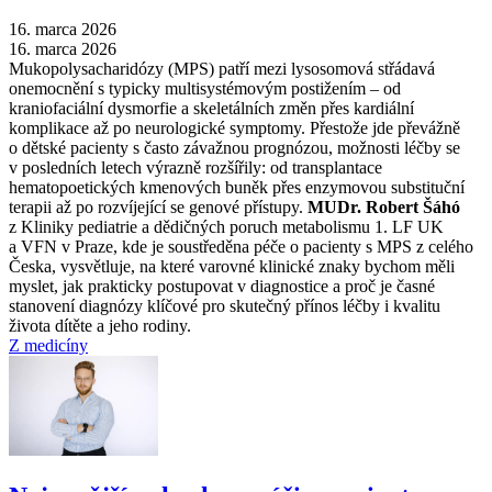
16. marca 2026
16. marca 2026
Mukopolysacharidózy (MPS) patří mezi lysosomová střádavá
onemocnění s typicky multisystémovým postižením –⁠ od
kraniofaciální dysmorfie a skeletálních změn přes kardiální
komplikace až po neurologické symptomy. Přestože jde převážně
o dětské pacienty s často závažnou prognózou, možnosti léčby se
v posledních letech výrazně rozšířily: od transplantace
hematopoetických kmenových buněk přes enzymovou substituční
terapii až po rozvíjející se genové přístupy.
MUDr. Robert Šáhó
z Kliniky pediatrie a dědičných poruch metabolismu 1. LF UK
a VFN v Praze, kde je soustředěna péče o pacienty s MPS z celého
Česka, vysvětluje, na které varovné klinické znaky bychom měli
myslet, jak prakticky postupovat v diagnostice a proč je časné
stanovení diagnózy klíčové pro skutečný přínos léčby i kvalitu
života dítěte a jeho rodiny.
Z medicíny