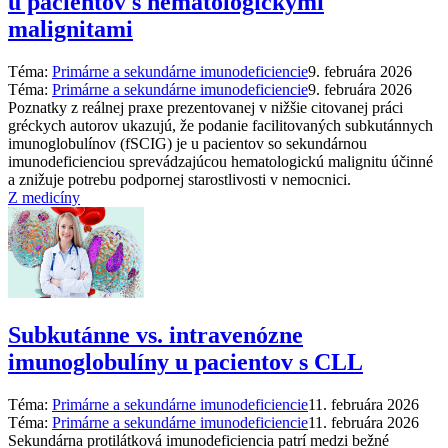
u pacientov s hematologickými
malignitami
Téma:
Primárne a sekundárne imunodeficiencie
9. februára 2026
Téma:
Primárne a sekundárne imunodeficiencie
9. februára 2026
Poznatky z reálnej praxe prezentovanej v nižšie citovanej práci
gréckych autorov ukazujú, že podanie facilitovaných subkutánnych
imunoglobulínov (fSCIG) je u pacientov so sekundárnou
imunodeficienciou sprevádzajúcou hematologickú malignitu účinné
a znižuje potrebu podpornej starostlivosti v nemocnici.
Z medicíny
Subkutánne vs. intravenózne
imunoglobulíny u pacientov s CLL
Téma:
Primárne a sekundárne imunodeficiencie
11. februára 2026
Téma:
Primárne a sekundárne imunodeficiencie
11. februára 2026
Sekundárna protilátková imunodeficiencia patrí medzi bežné