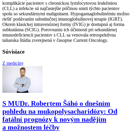
komplikácie pacientov s chronickou lymfocytovou leukémiou
(CLL) a infekcie sú najčastejšie príčinou smrti týchto pacientov
spolu so sekundárnymi malignitami. Hypogamaglobulinémiu možno
riešiť podávaním substitučnej imunoglobulínovej terapie (IGRT).
Okrem klasickej intravenóznej formy (IVIG) je dostupná aj forma
subkutánna (SCIG). Porovnaniu ich účinnosti pri sekundárnej
imunodeficiencii pacientov s CLL sa venovala retrospektívna
talianska štúdia zverejnená v časopise Current Oncology.
Súvisiace
Z medicíny
S MUDr. Robertem Šáhó o dnešním
pohledu na mukopolysacharidózy: Od
fatální prognózy k novým nadějím
a možnostem léčby