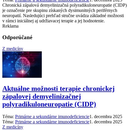
Chronická zápalová demyelinizačná polyradikuloneuropatie (CIDP)
je označenie pre skupinu získaných dysimunitných periférnych
neuropatií. Nasledujúci prehľad stručne uvádza základné možnosti
v rámci iniciálnej aj udržiavacej terapie a jej hodnotenie.
Reklama
Odporúčané
Z medicíny
Aktuálne možnosti terapie chronickej
zápalovej demyelinizačnej
polyradikuloneuropatie (CIDP)
Téma:
Primárne a sekundárne imunodeficiencie
1. decembra 2025
Téma:
Primárne a sekundárne imunodeficiencie
1. decembra 2025
Z medicíny