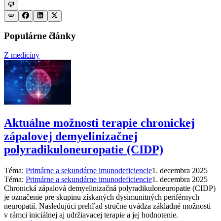
Populárne články
Z medicíny
Aktuálne možnosti terapie chronickej
zápalovej demyelinizačnej
polyradikuloneuropatie (CIDP)
Téma:
Primárne a sekundárne imunodeficiencie
1. decembra 2025
Téma:
Primárne a sekundárne imunodeficiencie
1. decembra 2025
Chronická zápalová demyelinizačná polyradikuloneuropatie (CIDP)
je označenie pre skupinu získaných dysimunitných periférnych
neuropatií. Nasledujúci prehľad stručne uvádza základné možnosti
v rámci iniciálnej aj udržiavacej terapie a jej hodnotenie.