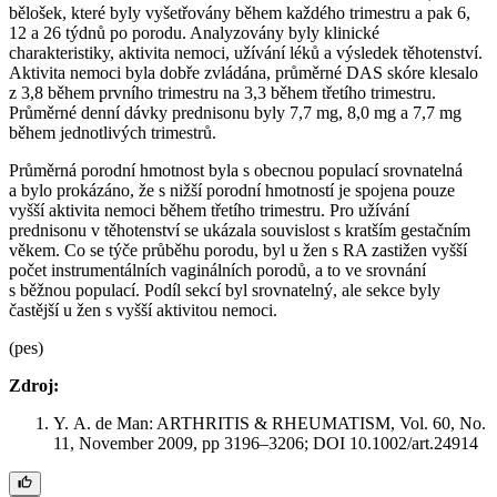
bělošek, které byly vyšetřovány během každého trimestru a pak 6,
12 a 26 týdnů po porodu. Analyzovány byly klinické
charakteristiky, aktivita nemoci, užívání léků a výsledek těhotenství.
Aktivita nemoci byla dobře zvládána, průměrné DAS skóre klesalo
z 3,8 během prvního trimestru na 3,3 během třetího trimestru.
Průměrné denní dávky prednisonu byly 7,7 mg, 8,0 mg a 7,7 mg
během jednotlivých trimestrů.
Průměrná porodní hmotnost byla s obecnou populací srovnatelná
a bylo prokázáno, že s nižší porodní hmotností je spojena pouze
vyšší aktivita nemoci během třetího trimestru. Pro užívání
prednisonu v těhotenství se ukázala souvislost s kratším gestačním
věkem. Co se týče průběhu porodu, byl u žen s RA zastižen vyšší
počet instrumentálních vaginálních porodů, a to ve srovnání
s běžnou populací. Podíl sekcí byl srovnatelný, ale sekce byly
častější u žen s vyšší aktivitou nemoci.
(pes)
Zdroj:
Y. A. de Man: ARTHRITIS & RHEUMATISM, Vol. 60, No.
11, November 2009, pp 3196–3206; DOI 10.1002/art.24914