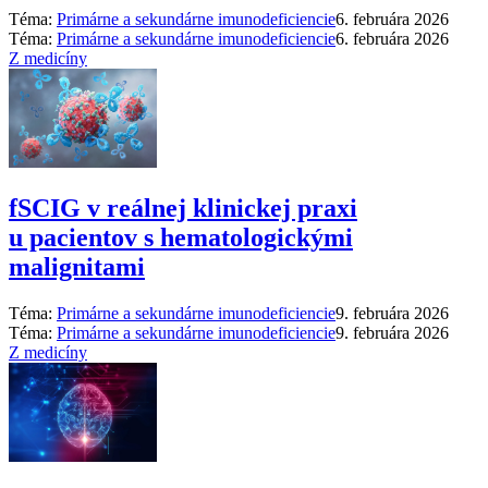
Téma:
Primárne a sekundárne imunodeficiencie
6. februára 2026
Téma:
Primárne a sekundárne imunodeficiencie
6. februára 2026
Z medicíny
fSCIG v reálnej klinickej praxi
u pacientov s hematologickými
malignitami
Téma:
Primárne a sekundárne imunodeficiencie
9. februára 2026
Téma:
Primárne a sekundárne imunodeficiencie
9. februára 2026
Z medicíny