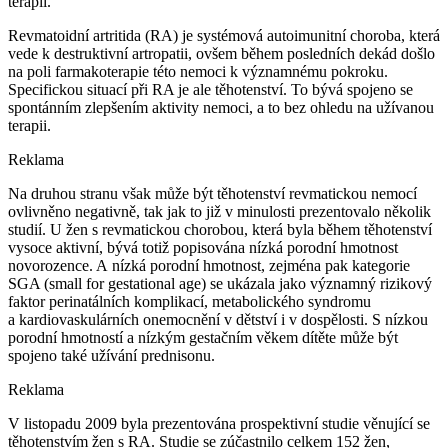
terapii.
Revmatoidní artritida (RA) je systémová autoimunitní choroba, která
vede k destruktivní artropatii, ovšem během posledních dekád došlo
na poli farmakoterapie této nemoci k významnému pokroku.
Specifickou situací při RA je ale těhotenství. To bývá spojeno se
spontánním zlepšením aktivity nemoci, a to bez ohledu na užívanou
terapii.
Reklama
Na druhou stranu však může být těhotenství revmatickou nemocí
ovlivněno negativně, tak jak to již v minulosti prezentovalo několik
studií. U žen s revmatickou chorobou, která byla během těhotenství
vysoce aktivní, bývá totiž popisována nízká porodní hmotnost
novorozence. A nízká porodní hmotnost, zejména pak kategorie
SGA (small for gestational age) se ukázala jako významný rizikový
faktor perinatálních komplikací, metabolického syndromu
a kardiovaskulárních onemocnění v dětství i v dospělosti. S nízkou
porodní hmotností a nízkým gestačním věkem dítěte může být
spojeno také užívání prednisonu.
Reklama
V listopadu 2009 byla prezentována prospektivní studie věnující se
těhotenstvím žen s RA. Studie se zúčastnilo celkem 152 žen,