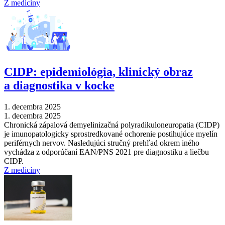
Z medicíny
CIDP: epidemiológia, klinický obraz
a diagnostika v kocke
1. decembra 2025
1. decembra 2025
Chronická zápalová demyelinizačná polyradikuloneuropatia (CIDP)
je imunopatologicky sprostredkované ochorenie postihujúce myelín
periférnych nervov. Nasledujúci stručný prehľad okrem iného
vychádza z odporúčaní EAN/PNS 2021 pre diagnostiku a liečbu
CIDP.
Z medicíny