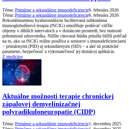
Téma:
Primárne a sekundárne imunodeficiencie
6. februára 2026
Téma:
Primárne a sekundárne imunodeficiencie
6. februára 2026
Rekombinantnou hyaluronidázou facilitovaná subkutánna
imunoglobulínová terapia (fSCIG) umožňuje podávať väčšie
objemy v dlhších intervaloch a v domácom prostredí, bez nutnosti
prítomnosti zdravotníka. Nižšie citovaná štúdia prináša bližší pohľad
na to, ako sa fSCIG reálne používa u seniorov s imunodeficienciami
−⁠ primárnymi (PID) aj sekundárnymi (SID) −⁠ a aké sú praktické
parametre, bezpečnosť a vykonateľnosť jej domácej aplikácie.
Z medicíny
Aktuálne možnosti terapie chronickej
zápalovej demyelinizačnej
polyradikuloneuropatie (CIDP)
Téma:
Primárne a sekundárne imunodeficiencie
1. decembra 2025
Téma:
Primárne a sekundárne imunodeficiencie
1. decembra 2025