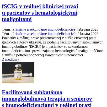
fSCIG v reálnej klinickej praxi
u pacientov s hematologickými
malignitami
Téma:
Primárne a sekundárne imunodeficiencie
9. februára 2026
Téma:
Primárne a sekundárne imunodeficiencie
9. februára 2026
Poznatky z reálnej praxe prezentovanej v nižšie citovanej práci
gréckych autorov ukazujú, že podanie facilitovaných subkutánnych
imunoglobulínov (fSCIG) je u pacientov so sekundárnou
imunodeficienciou sprevádzajúcou hematologickú malignitu účinné
a znižuje potrebu podpornej starostlivosti v nemocnici.
Z medicíny
Facilitovaná subkutánna
imunoglobulínová terapia u seniorov
s imunodeficienciami v reálnej praxi