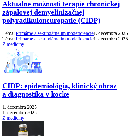
Aktuálne možnosti terapie chronickej
zápalovej demyelinizačnej
polyradikuloneuropatie (CIDP)
Téma:
Primárne a sekundárne imunodeficiencie
1. decembra 2025
Téma:
Primárne a sekundárne imunodeficiencie
1. decembra 2025
Z medicíny
CIDP: epidemiológia, klinický obraz
a diagnostika v kocke
1. decembra 2025
1. decembra 2025
Z medicíny