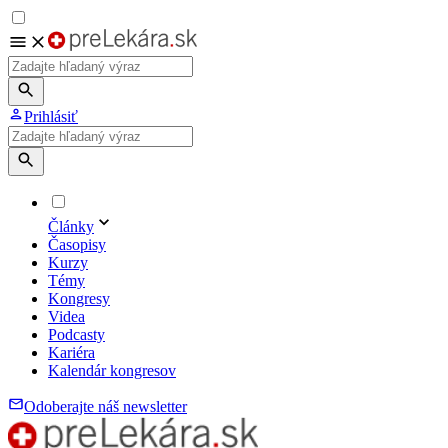
Prihlásiť
Články
Časopisy
Kurzy
Témy
Kongresy
Videa
Podcasty
Kariéra
Kalendár kongresov
Odoberajte náš newsletter