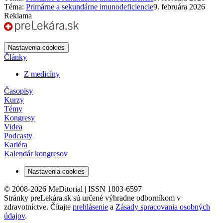
Téma:
Primárne a sekundárne imunodeficiencie
9. februára 2026
Reklama
Nastavenia cookies
Články
Z medicíny
Časopisy
Kurzy
Témy
Kongresy
Videa
Podcasty
Kariéra
Kalendár kongresov
Nastavenia cookies
© 2008-2026 MeDitorial | ISSN 1803-6597
Stránky preLekára.sk sú určené výhradne odborníkom v
zdravotníctve. Čítajte
prehlásenie
a
Zásady spracovania osobných
údajov
.