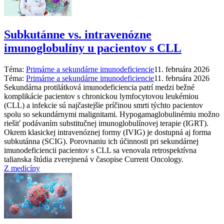
Subkutánne vs. intravenózne
imunoglobulíny u pacientov s CLL
Téma:
Primárne a sekundárne imunodeficiencie
11. februára 2026
Téma:
Primárne a sekundárne imunodeficiencie
11. februára 2026
Sekundárna protilátková imunodeficiencia patrí medzi bežné
komplikácie pacientov s chronickou lymfocytovou leukémiou
(CLL) a infekcie sú najčastejšie príčinou smrti týchto pacientov
spolu so sekundárnymi malignitami. Hypogamaglobulinémiu možno
riešiť podávaním substitučnej imunoglobulínovej terapie (IGRT).
Okrem klasickej intravenóznej formy (IVIG) je dostupná aj forma
subkutánna (SCIG). Porovnaniu ich účinnosti pri sekundárnej
imunodeficiencii pacientov s CLL sa venovala retrospektívna
talianska štúdia zverejnená v časopise Current Oncology.
Z medicíny