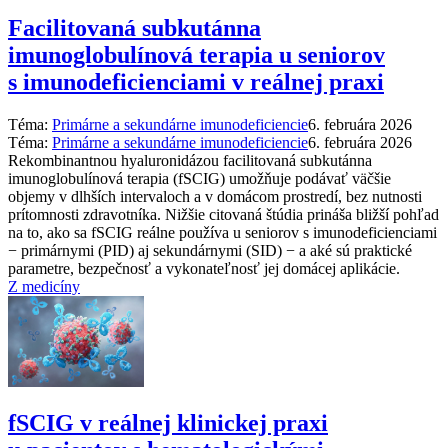
Facilitovaná subkutánna
imunoglobulínová terapia u seniorov
s imunodeficienciami v reálnej praxi
Téma:
Primárne a sekundárne imunodeficiencie
6. februára 2026
Téma:
Primárne a sekundárne imunodeficiencie
6. februára 2026
Rekombinantnou hyaluronidázou facilitovaná subkutánna
imunoglobulínová terapia (fSCIG) umožňuje podávať väčšie
objemy v dlhších intervaloch a v domácom prostredí, bez nutnosti
prítomnosti zdravotníka. Nižšie citovaná štúdia prináša bližší pohľad
na to, ako sa fSCIG reálne používa u seniorov s imunodeficienciami
−⁠ primárnymi (PID) aj sekundárnymi (SID) −⁠ a aké sú praktické
parametre, bezpečnosť a vykonateľnosť jej domácej aplikácie.
Z medicíny
fSCIG v reálnej klinickej praxi