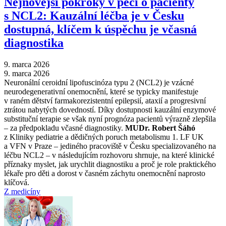
Nejnovější pokroky v péči o pacienty
s NCL2: Kauzální léčba je v Česku
dostupná, klíčem k úspěchu je včasná
diagnostika
9. marca 2026
9. marca 2026
Neuronální ceroidní lipofuscinóza typu 2 (NCL2) je vzácné
neurodegenerativní onemocnění, které se typicky manifestuje
v raném dětství farmakorezistentní epilepsií, ataxií a progresivní
ztrátou nabytých dovedností. Díky dostupnosti kauzální enzymové
substituční terapie se však nyní prognóza pacientů výrazně zlepšila
–⁠ za předpokladu včasné diagnostiky.
MUDr. Robert Šáhó
z Kliniky pediatrie a dědičných poruch metabolismu 1. LF UK
a VFN v Praze –⁠ jediného pracoviště v Česku specializovaného na
léčbu NCL2 –⁠ v následujícím rozhovoru shrnuje, na které klinické
příznaky myslet, jak urychlit diagnostiku a proč je role praktického
lékaře pro děti a dorost v časném záchytu onemocnění naprosto
klíčová.
Z medicíny