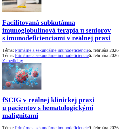
Facilitovaná subkutánna
imunoglobulínová terapia u seniorov
s imunodeficienciami v reálnej praxi
Téma:
Primárne a sekundárne imunodeficiencie
6. februára 2026
Téma:
Primárne a sekundárne imunodeficiencie
6. februára 2026
Z medicíny
fSCIG v reálnej klinickej praxi
u pacientov s hematologickými
malignitami
Téma:
Primárne a sekundárne imunodeficiencie
9. februára 2026