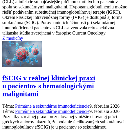
(CLL) a infekcie sú najčastejšie príčinou smrti týchto pacientov
spolu so sekundárnymi malignitami. Hypogamaglobulinémiu možno
riešiť podávaním substitučnej imunoglobulínovej terapie (IGRT).
Okrem klasickej intravenóznej formy (IVIG) je dostupná aj forma
subkutánna (SCIG). Porovnaniu ich účinnosti pri sekundárnej
imunodeficiencii pacientov s CLL sa venovala retrospektívna
talianska štúdia zverejnená v časopise Current Oncology.
Z medicíny
fSCIG v reálnej klinickej praxi
u pacientov s hematologickými
malignitami
Téma:
Primárne a sekundárne imunodeficiencie
9. februára 2026
Téma:
Primárne a sekundárne imunodeficiencie
9. februára 2026
Poznatky z reálnej praxe prezentovanej v nižšie citovanej práci
gréckych autorov ukazujú, že podanie facilitovaných subkutánnych
imunoglobulínov (fSCIG) je u pacientov so sekundárnou