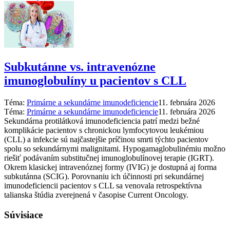
Subkutánne vs. intravenózne
imunoglobulíny u pacientov s CLL
Téma:
Primárne a sekundárne imunodeficiencie
11. februára 2026
Téma:
Primárne a sekundárne imunodeficiencie
11. februára 2026
Sekundárna protilátková imunodeficiencia patrí medzi bežné
komplikácie pacientov s chronickou lymfocytovou leukémiou
(CLL) a infekcie sú najčastejšie príčinou smrti týchto pacientov
spolu so sekundárnymi malignitami. Hypogamaglobulinémiu možno
riešiť podávaním substitučnej imunoglobulínovej terapie (IGRT).
Okrem klasickej intravenóznej formy (IVIG) je dostupná aj forma
subkutánna (SCIG). Porovnaniu ich účinnosti pri sekundárnej
imunodeficiencii pacientov s CLL sa venovala retrospektívna
talianska štúdia zverejnená v časopise Current Oncology.
Súvisiace