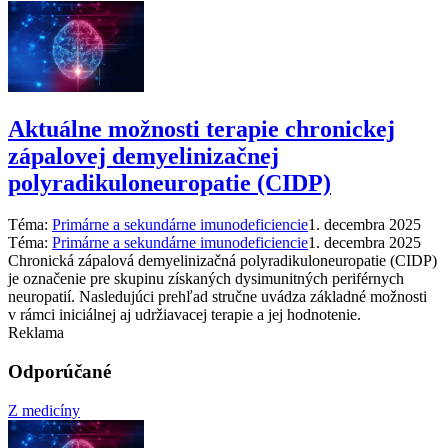
Aktuálne možnosti terapie chronickej
zápalovej demyelinizačnej
polyradikuloneuropatie (CIDP)
Téma:
Primárne a sekundárne imunodeficiencie
1. decembra 2025
Téma:
Primárne a sekundárne imunodeficiencie
1. decembra 2025
Chronická zápalová demyelinizačná polyradikuloneuropatie (CIDP)
je označenie pre skupinu získaných dysimunitných periférnych
neuropatií. Nasledujúci prehľad stručne uvádza základné možnosti
v rámci iniciálnej aj udržiavacej terapie a jej hodnotenie.
Reklama
Odporúčané
Z medicíny