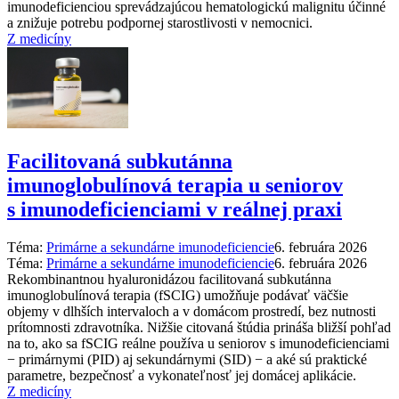
imunodeficienciou sprevádzajúcou hematologickú malignitu účinné
a znižuje potrebu podpornej starostlivosti v nemocnici.
Z medicíny
Facilitovaná subkutánna
imunoglobulínová terapia u seniorov
s imunodeficienciami v reálnej praxi
Téma:
Primárne a sekundárne imunodeficiencie
6. februára 2026
Téma:
Primárne a sekundárne imunodeficiencie
6. februára 2026
Rekombinantnou hyaluronidázou facilitovaná subkutánna
imunoglobulínová terapia (fSCIG) umožňuje podávať väčšie
objemy v dlhších intervaloch a v domácom prostredí, bez nutnosti
prítomnosti zdravotníka. Nižšie citovaná štúdia prináša bližší pohľad
na to, ako sa fSCIG reálne používa u seniorov s imunodeficienciami
−⁠ primárnymi (PID) aj sekundárnymi (SID) −⁠ a aké sú praktické
parametre, bezpečnosť a vykonateľnosť jej domácej aplikácie.
Z medicíny