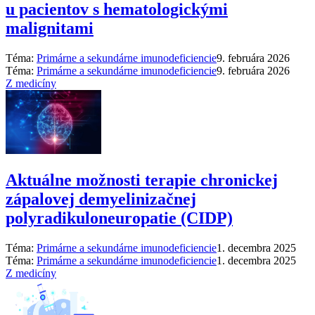
u pacientov s hematologickými
malignitami
Téma:
Primárne a sekundárne imunodeficiencie
9. februára 2026
Téma:
Primárne a sekundárne imunodeficiencie
9. februára 2026
Z medicíny
Aktuálne možnosti terapie chronickej
zápalovej demyelinizačnej
polyradikuloneuropatie (CIDP)
Téma:
Primárne a sekundárne imunodeficiencie
1. decembra 2025
Téma:
Primárne a sekundárne imunodeficiencie
1. decembra 2025
Z medicíny