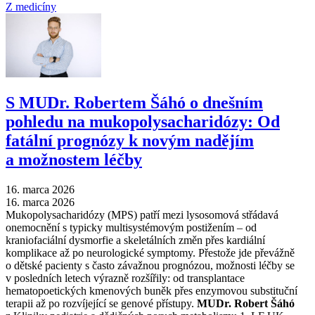
Z medicíny
S MUDr. Robertem Šáhó o dnešním
pohledu na mukopolysacharidózy: Od
fatální prognózy k novým nadějím
a možnostem léčby
16. marca 2026
16. marca 2026
Mukopolysacharidózy (MPS) patří mezi lysosomová střádavá
onemocnění s typicky multisystémovým postižením –⁠ od
kraniofaciální dysmorfie a skeletálních změn přes kardiální
komplikace až po neurologické symptomy. Přestože jde převážně
o dětské pacienty s často závažnou prognózou, možnosti léčby se
v posledních letech výrazně rozšířily: od transplantace
hematopoetických kmenových buněk přes enzymovou substituční
terapii až po rozvíjející se genové přístupy.
MUDr. Robert Šáhó