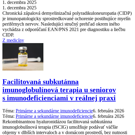
1. decembra 2025
1. decembra 2025
Chronická zápalová demyelinizačná polyradikuloneuropatia (CIDP)
je imunopatologicky sprostredkované ochorenie postihujúce myelín
periférnych nervov. Nasledujúci stručný prehľad okrem iného
vychádza z odporúčaní EAN/PNS 2021 pre diagnostiku a liečbu
CIDP.
Z medicíny
Facilitovaná subkutánna
imunoglobulínová terapia u seniorov
s imunodeficienciami v reálnej praxi
Téma:
Primárne a sekundárne imunodeficiencie
6. februára 2026
Téma:
Primárne a sekundárne imunodeficiencie
6. februára 2026
Rekombinantnou hyaluronidázou facilitovaná subkutánna
imunoglobulínová terapia (fSCIG) umožňuje podávať väčšie
objemy v dlhších intervaloch a v domácom prostredí, bez nutnosti