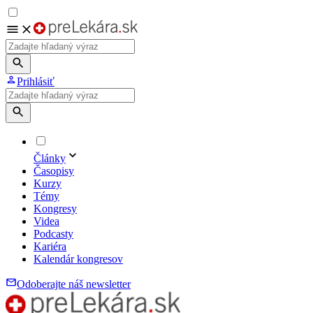
Prihlásiť
Články
Časopisy
Kurzy
Témy
Kongresy
Videa
Podcasty
Kariéra
Kalendár kongresov
Odoberajte náš newsletter