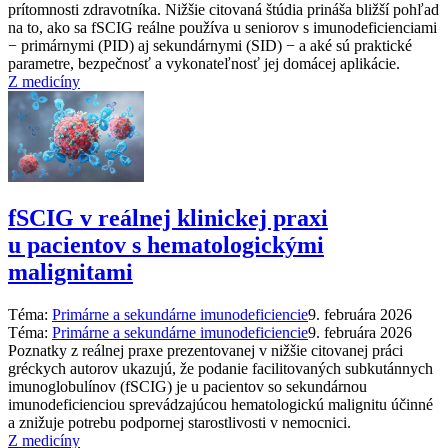
prítomnosti zdravotníka. Nižšie citovaná štúdia prináša bližší pohľad
na to, ako sa fSCIG reálne používa u seniorov s imunodeficienciami
−⁠ primárnymi (PID) aj sekundárnymi (SID) −⁠ a aké sú praktické
parametre, bezpečnosť a vykonateľnosť jej domácej aplikácie.
Z medicíny
fSCIG v reálnej klinickej praxi
u pacientov s hematologickými
malignitami
Téma:
Primárne a sekundárne imunodeficiencie
9. februára 2026
Téma:
Primárne a sekundárne imunodeficiencie
9. februára 2026
Poznatky z reálnej praxe prezentovanej v nižšie citovanej práci
gréckych autorov ukazujú, že podanie facilitovaných subkutánnych
imunoglobulínov (fSCIG) je u pacientov so sekundárnou
imunodeficienciou sprevádzajúcou hematologickú malignitu účinné
a znižuje potrebu podpornej starostlivosti v nemocnici.
Z medicíny