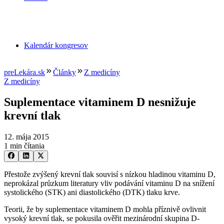
Kalendár kongresov
preLekára.sk
Články
Z medicíny
Z medicíny
Suplementace vitaminem D nesnižuje
krevní tlak
12. mája 2015
1 min čítania
Přestože zvýšený krevní tlak souvisí s nízkou hladinou vitaminu D,
neprokázal průzkum literatury vliv podávání vitaminu D na snížení
systolického (STK) ani diastolického (DTK) tlaku krve.
Teorii, že by suplementace vitaminem D mohla příznivě ovlivnit
vysoký krevní tlak, se pokusila ověřit mezinárodní skupina D-