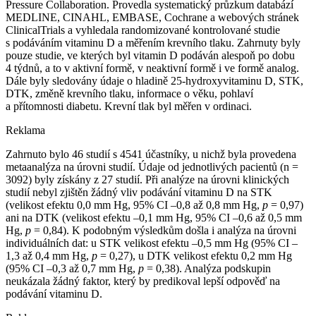
Pressure Collaboration. Provedla systematický průzkum databází
MEDLINE, CINAHL, EMBASE, Cochrane a webových stránek
ClinicalTrials a vyhledala randomizované kontrolované studie
s podáváním vitaminu D a měřením krevního tlaku. Zahrnuty byly
pouze studie, ve kterých byl vitamin D podáván alespoň po dobu
4 týdnů, a to v aktivní formě, v neaktivní formě i ve formě analog.
Dále byly sledovány údaje o hladině 25-hydroxyvitaminu D, STK,
DTK, změně krevního tlaku, informace o věku, pohlaví
a přítomnosti diabetu. Krevní tlak byl měřen v ordinaci.
Reklama
Zahrnuto bylo 46 studií s 4541 účastníky, u nichž byla provedena
metaanalýza na úrovni studií. Údaje od jednotlivých pacientů (n =
3092) byly získány z 27 studií. Při analýze na úrovni klinických
studií nebyl zjištěn žádný vliv podávání vitaminu D na STK
(velikost efektu 0,0 mm Hg, 95% CI –0,8 až 0,8 mm Hg,
p
= 0,97)
ani na DTK (velikost efektu –0,1 mm Hg, 95% CI –0,6 až 0,5 mm
Hg,
p
= 0,84). K podobným výsledkům došla i analýza na úrovni
individuálních dat: u STK velikost efektu –0,5 mm Hg (95% CI –
1,3 až 0,4 mm Hg,
p
= 0,27), u DTK velikost efektu 0,2 mm Hg
(95% CI –0,3 až 0,7 mm Hg,
p
= 0,38). Analýza podskupin
neukázala žádný faktor, který by predikoval lepší odpověď na
podávání vitaminu D.