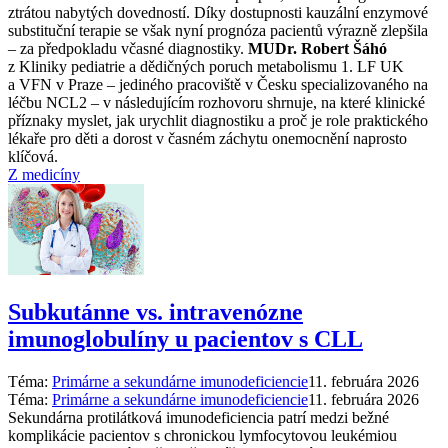
ztrátou nabytých dovedností. Díky dostupnosti kauzální enzymové
substituční terapie se však nyní prognóza pacientů výrazně zlepšila
–⁠ za předpokladu včasné diagnostiky.
MUDr. Robert Šáhó
z Kliniky pediatrie a dědičných poruch metabolismu 1. LF UK
a VFN v Praze –⁠ jediného pracoviště v Česku specializovaného na
léčbu NCL2 –⁠ v následujícím rozhovoru shrnuje, na které klinické
příznaky myslet, jak urychlit diagnostiku a proč je role praktického
lékaře pro děti a dorost v časném záchytu onemocnění naprosto
klíčová.
Z medicíny
Subkutánne vs. intravenózne
imunoglobulíny u pacientov s CLL
Téma:
Primárne a sekundárne imunodeficiencie
11. februára 2026
Téma:
Primárne a sekundárne imunodeficiencie
11. februára 2026
Sekundárna protilátková imunodeficiencia patrí medzi bežné
komplikácie pacientov s chronickou lymfocytovou leukémiou