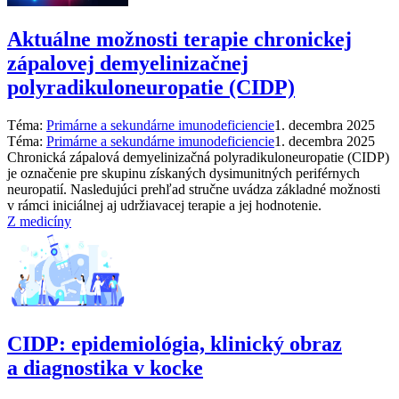
Aktuálne možnosti terapie chronickej
zápalovej demyelinizačnej
polyradikuloneuropatie (CIDP)
Téma:
Primárne a sekundárne imunodeficiencie
1. decembra 2025
Téma:
Primárne a sekundárne imunodeficiencie
1. decembra 2025
Chronická zápalová demyelinizačná polyradikuloneuropatie (CIDP)
je označenie pre skupinu získaných dysimunitných periférnych
neuropatií. Nasledujúci prehľad stručne uvádza základné možnosti
v rámci iniciálnej aj udržiavacej terapie a jej hodnotenie.
Z medicíny
CIDP: epidemiológia, klinický obraz
a diagnostika v kocke