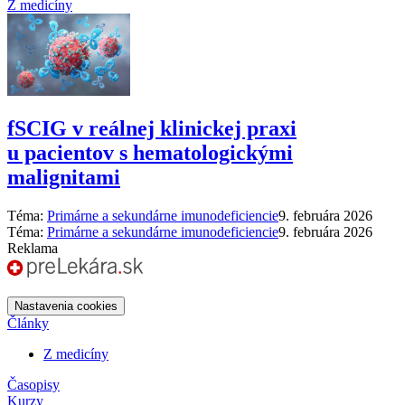
Z medicíny
fSCIG v reálnej klinickej praxi
u pacientov s hematologickými
malignitami
Téma:
Primárne a sekundárne imunodeficiencie
9. februára 2026
Téma:
Primárne a sekundárne imunodeficiencie
9. februára 2026
Reklama
Nastavenia cookies
Články
Z medicíny
Časopisy
Kurzy