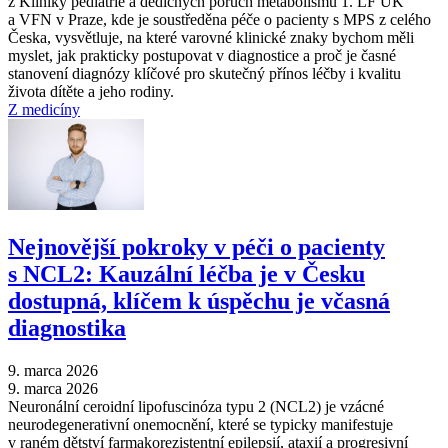
z Kliniky pediatrie a dědičných poruch metabolismu 1. LF UK
a VFN v Praze, kde je soustředěna péče o pacienty s MPS z celého
Česka, vysvětluje, na které varovné klinické znaky bychom měli
myslet, jak prakticky postupovat v diagnostice a proč je časné
stanovení diagnózy klíčové pro skutečný přínos léčby i kvalitu
života dítěte a jeho rodiny.
Z medicíny
Nejnovější pokroky v péči o pacienty
s NCL2: Kauzální léčba je v Česku
dostupná, klíčem k úspěchu je včasná
diagnostika
9. marca 2026
9. marca 2026
Neuronální ceroidní lipofuscinóza typu 2 (NCL2) je vzácné
neurodegenerativní onemocnění, které se typicky manifestuje
v raném dětství farmakorezistentní epilepsií, ataxií a progresivní