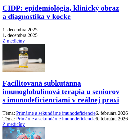
CIDP: epidemiológia, klinický obraz
a diagnostika v kocke
1. decembra 2025
1. decembra 2025
Z medicíny
Facilitovaná subkutánna
imunoglobulínová terapia u seniorov
s imunodeficienciami v reálnej praxi
Téma:
Primárne a sekundárne imunodeficiencie
6. februára 2026
Téma:
Primárne a sekundárne imunodeficiencie
6. februára 2026
Z medicíny