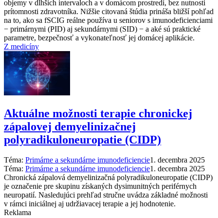
objemy v dlhších intervaloch a v domácom prostredí, bez nutnosti
prítomnosti zdravotníka. Nižšie citovaná štúdia prináša bližší pohľad
na to, ako sa fSCIG reálne používa u seniorov s imunodeficienciami
−⁠ primárnymi (PID) aj sekundárnymi (SID) −⁠ a aké sú praktické
parametre, bezpečnosť a vykonateľnosť jej domácej aplikácie.
Z medicíny
Aktuálne možnosti terapie chronickej
zápalovej demyelinizačnej
polyradikuloneuropatie (CIDP)
Téma:
Primárne a sekundárne imunodeficiencie
1. decembra 2025
Téma:
Primárne a sekundárne imunodeficiencie
1. decembra 2025
Chronická zápalová demyelinizačná polyradikuloneuropatie (CIDP)
je označenie pre skupinu získaných dysimunitných periférnych
neuropatií. Nasledujúci prehľad stručne uvádza základné možnosti
v rámci iniciálnej aj udržiavacej terapie a jej hodnotenie.
Reklama