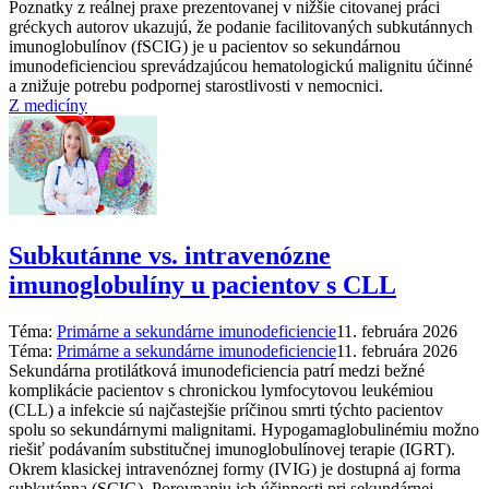
Poznatky z reálnej praxe prezentovanej v nižšie citovanej práci
gréckych autorov ukazujú, že podanie facilitovaných subkutánnych
imunoglobulínov (fSCIG) je u pacientov so sekundárnou
imunodeficienciou sprevádzajúcou hematologickú malignitu účinné
a znižuje potrebu podpornej starostlivosti v nemocnici.
Z medicíny
Subkutánne vs. intravenózne
imunoglobulíny u pacientov s CLL
Téma:
Primárne a sekundárne imunodeficiencie
11. februára 2026
Téma:
Primárne a sekundárne imunodeficiencie
11. februára 2026
Sekundárna protilátková imunodeficiencia patrí medzi bežné
komplikácie pacientov s chronickou lymfocytovou leukémiou
(CLL) a infekcie sú najčastejšie príčinou smrti týchto pacientov
spolu so sekundárnymi malignitami. Hypogamaglobulinémiu možno
riešiť podávaním substitučnej imunoglobulínovej terapie (IGRT).
Okrem klasickej intravenóznej formy (IVIG) je dostupná aj forma
subkutánna (SCIG). Porovnaniu ich účinnosti pri sekundárnej