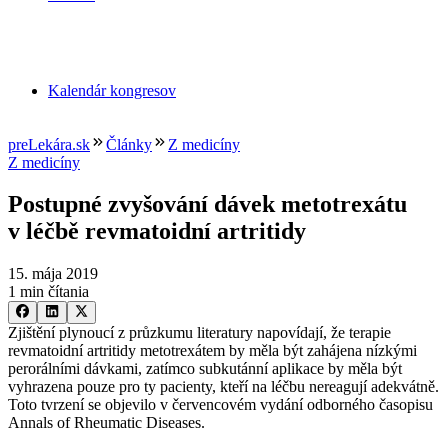
Kalendár kongresov
preLekára.sk
Články
Z medicíny
Z medicíny
Postupné zvyšování dávek metotrexátu
v léčbě revmatoidní artritidy
15. mája 2019
1 min čítania
Zjištění plynoucí z průzkumu literatury napovídají, že terapie
revmatoidní artritidy metotrexátem by měla být zahájena nízkými
perorálními dávkami, zatímco subkutánní aplikace by měla být
vyhrazena pouze pro ty pacienty, kteří na léčbu nereagují adekvátně.
Toto tvrzení se objevilo v červencovém vydání odborného časopisu
Annals of Rheumatic Diseases.