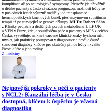
komplikace až po neurologické symptomy. Přestože jde převážně
o dětské pacienty s často závažnou prognózou, možnosti léčby se
v posledních letech výrazně rozšířily: od transplantace
hematopoetických kmenových buněk přes enzymovou substituční
terapii až po rozvíjející se genové přístupy.
MUDr. Robert Šáhó
z Kliniky pediatrie a dědičných poruch metabolismu 1. LF UK
a VFN v Praze, kde je soustředěna péče o pacienty s MPS z celého
Česka, vysvětluje, na které varovné klinické znaky bychom měli
myslet, jak prakticky postupovat v diagnostice a proč je časné
stanovení diagnózy klíčové pro skutečný přínos léčby i kvalitu
života dítěte a jeho rodiny.
Z medicíny
Nejnovější pokroky v péči o pacienty
s NCL2: Kauzální léčba je v Česku
dostupná, klíčem k úspěchu je včasná
diagnostika