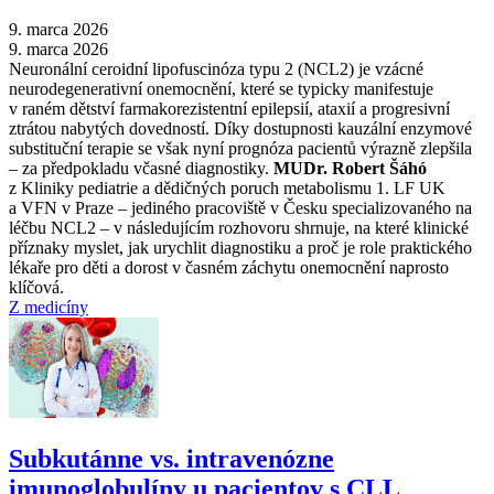
9. marca 2026
9. marca 2026
Neuronální ceroidní lipofuscinóza typu 2 (NCL2) je vzácné
neurodegenerativní onemocnění, které se typicky manifestuje
v raném dětství farmakorezistentní epilepsií, ataxií a progresivní
ztrátou nabytých dovedností. Díky dostupnosti kauzální enzymové
substituční terapie se však nyní prognóza pacientů výrazně zlepšila
–⁠ za předpokladu včasné diagnostiky.
MUDr. Robert Šáhó
z Kliniky pediatrie a dědičných poruch metabolismu 1. LF UK
a VFN v Praze –⁠ jediného pracoviště v Česku specializovaného na
léčbu NCL2 –⁠ v následujícím rozhovoru shrnuje, na které klinické
příznaky myslet, jak urychlit diagnostiku a proč je role praktického
lékaře pro děti a dorost v časném záchytu onemocnění naprosto
klíčová.
Z medicíny
Subkutánne vs. intravenózne
imunoglobulíny u pacientov s CLL