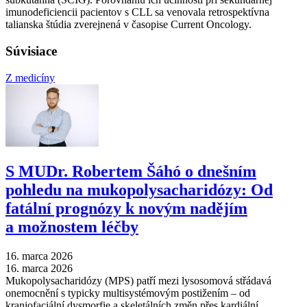
imunodeficiencii pacientov s CLL sa venovala retrospektívna
talianska štúdia zverejnená v časopise Current Oncology.
Súvisiace
Z medicíny
S MUDr. Robertem Šáhó o dnešním
pohledu na mukopolysacharidózy: Od
fatální prognózy k novým nadějím
a možnostem léčby
16. marca 2026
16. marca 2026
Mukopolysacharidózy (MPS) patří mezi lysosomová střádavá
onemocnění s typicky multisystémovým postižením –⁠ od
kraniofaciální dysmorfie a skeletálních změn přes kardiální