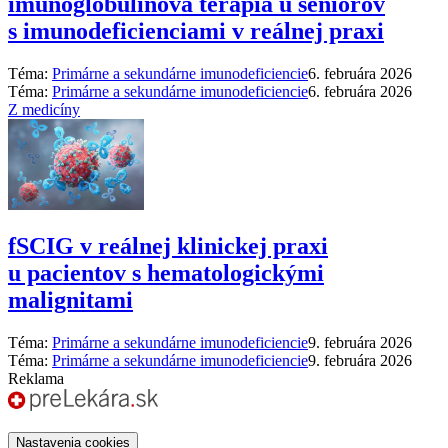
imunoglobulínová terapia u seniorov
s imunodeficienciami v reálnej praxi
Téma:
Primárne a sekundárne imunodeficiencie
6. februára 2026
Téma:
Primárne a sekundárne imunodeficiencie
6. februára 2026
Z medicíny
fSCIG v reálnej klinickej praxi
u pacientov s hematologickými
malignitami
Téma:
Primárne a sekundárne imunodeficiencie
9. februára 2026
Téma:
Primárne a sekundárne imunodeficiencie
9. februára 2026
Reklama
Nastavenia cookies