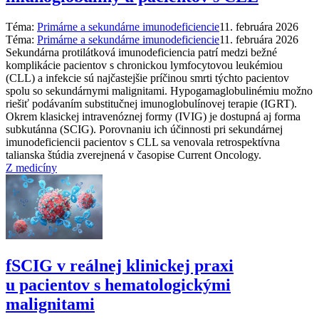
Téma:
Primárne a sekundárne imunodeficiencie
11. februára 2026
Téma:
Primárne a sekundárne imunodeficiencie
11. februára 2026
Sekundárna protilátková imunodeficiencia patrí medzi bežné
komplikácie pacientov s chronickou lymfocytovou leukémiou
(CLL) a infekcie sú najčastejšie príčinou smrti týchto pacientov
spolu so sekundárnymi malignitami. Hypogamaglobulinémiu možno
riešiť podávaním substitučnej imunoglobulínovej terapie (IGRT).
Okrem klasickej intravenóznej formy (IVIG) je dostupná aj forma
subkutánna (SCIG). Porovnaniu ich účinnosti pri sekundárnej
imunodeficiencii pacientov s CLL sa venovala retrospektívna
talianska štúdia zverejnená v časopise Current Oncology.
Z medicíny
fSCIG v reálnej klinickej praxi
u pacientov s hematologickými
malignitami