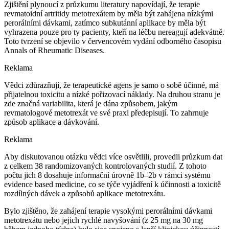
Zjištění plynoucí z průzkumu literatury napovídají, že terapie
revmatoidní artritidy metotrexátem by měla být zahájena nízkými
perorálními dávkami, zatímco subkutánní aplikace by měla být
vyhrazena pouze pro ty pacienty, kteří na léčbu nereagují adekvátně.
Toto tvrzení se objevilo v červencovém vydání odborného časopisu
Annals of Rheumatic Diseases.
Reklama
Vědci zdůrazňují, že terapeutické agens je samo o sobě účinné, má
přijatelnou toxicitu a nízké pořizovací náklady. Na druhou stranu je
zde značná variabilita, která je dána způsobem, jakým
revmatologové metotrexát ve své praxi předepisují. To zahrnuje
způsob aplikace a dávkování.
Reklama
Aby diskutovanou otázku vědci více osvětlili, provedli průzkum dat
z celkem 38 randomizovaných kontrolovaných studií. Z tohoto
počtu jich 8 dosahuje informační úrovně 1b–2b v rámci systému
evidence based medicine, co se týče vyjádření k účinnosti a toxicitě
rozdílných dávek a způsobů aplikace metotrexátu.
Bylo zjištěno, že zahájení terapie vysokými perorálními dávkami
metotrexátu nebo jejich rychlé navyšování (z 25 mg na 30 mg