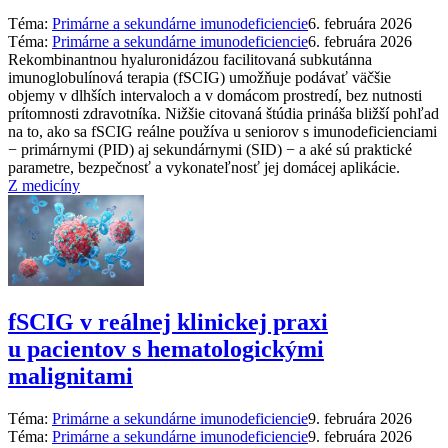
Téma:
Primárne a sekundárne imunodeficiencie
6. februára 2026
Téma:
Primárne a sekundárne imunodeficiencie
6. februára 2026
Rekombinantnou hyaluronidázou facilitovaná subkutánna
imunoglobulínová terapia (fSCIG) umožňuje podávať väčšie
objemy v dlhších intervaloch a v domácom prostredí, bez nutnosti
prítomnosti zdravotníka. Nižšie citovaná štúdia prináša bližší pohľad
na to, ako sa fSCIG reálne používa u seniorov s imunodeficienciami
−⁠ primárnymi (PID) aj sekundárnymi (SID) −⁠ a aké sú praktické
parametre, bezpečnosť a vykonateľnosť jej domácej aplikácie.
Z medicíny
fSCIG v reálnej klinickej praxi
u pacientov s hematologickými
malignitami
Téma:
Primárne a sekundárne imunodeficiencie
9. februára 2026
Téma:
Primárne a sekundárne imunodeficiencie
9. februára 2026