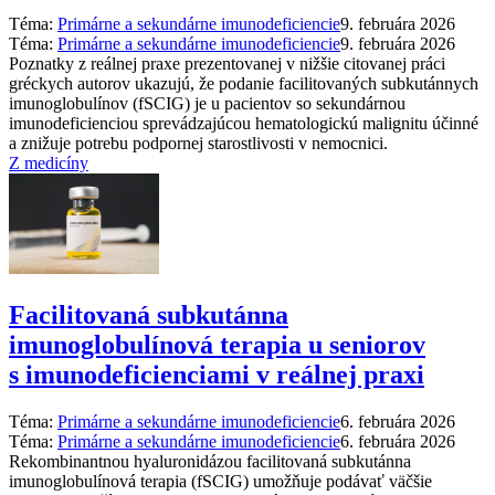
Téma:
Primárne a sekundárne imunodeficiencie
9. februára 2026
Téma:
Primárne a sekundárne imunodeficiencie
9. februára 2026
Poznatky z reálnej praxe prezentovanej v nižšie citovanej práci
gréckych autorov ukazujú, že podanie facilitovaných subkutánnych
imunoglobulínov (fSCIG) je u pacientov so sekundárnou
imunodeficienciou sprevádzajúcou hematologickú malignitu účinné
a znižuje potrebu podpornej starostlivosti v nemocnici.
Z medicíny
Facilitovaná subkutánna
imunoglobulínová terapia u seniorov
s imunodeficienciami v reálnej praxi
Téma:
Primárne a sekundárne imunodeficiencie
6. februára 2026
Téma:
Primárne a sekundárne imunodeficiencie
6. februára 2026
Rekombinantnou hyaluronidázou facilitovaná subkutánna
imunoglobulínová terapia (fSCIG) umožňuje podávať väčšie