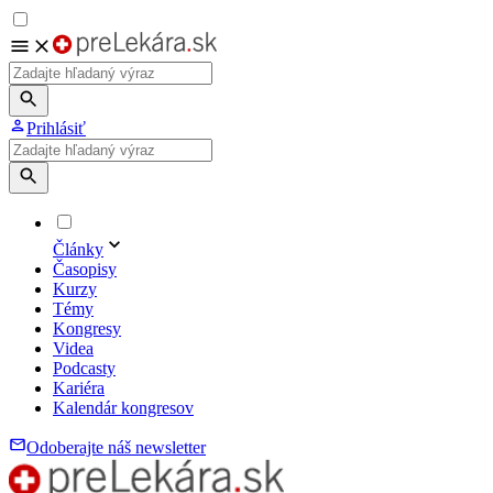
Prihlásiť
Články
Časopisy
Kurzy
Témy
Kongresy
Videa
Podcasty
Kariéra
Kalendár kongresov
Odoberajte náš newsletter