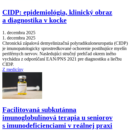
CIDP: epidemiológia, klinický obraz
a diagnostika v kocke
1. decembra 2025
1. decembra 2025
Chronická zápalová demyelinizačná polyradikuloneuropatia (CIDP)
je imunopatologicky sprostredkované ochorenie postihujúce myelín
periférnych nervov. Nasledujúci stručný prehľad okrem iného
vychádza z odporúčaní EAN/PNS 2021 pre diagnostiku a liečbu
CIDP.
Z medicíny
Facilitovaná subkutánna
imunoglobulínová terapia u seniorov
s imunodeficienciami v reálnej praxi