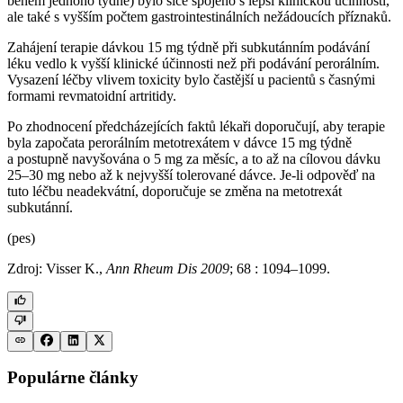
během jednoho týdne) bylo sice spojeno s lepší klinickou účinností,
ale také s vyšším počtem gastrointestinálních nežádoucích příznaků.
Zahájení terapie dávkou 15 mg týdně při subkutánním podávání
léku vedlo k vyšší klinické účinnosti než při podávání perorálním.
Vysazení léčby vlivem toxicity bylo častější u pacientů s časnými
formami revmatoidní artritidy.
Po zhodnocení předcházejících faktů lékaři doporučují, aby terapie
byla započata perorálním metotrexátem v dávce 15 mg týdně
a postupně navyšována o 5 mg za měsíc, a to až na cílovou dávku
25–30 mg nebo až k nejvyšší tolerované dávce. Je-li odpověď na
tuto léčbu neadekvátní, doporučuje se změna na metotrexát
subkutánní.
(pes)
Zdroj: Visser K.,
Ann Rheum Dis 2009
; 68 : 1094–1099.
Populárne články