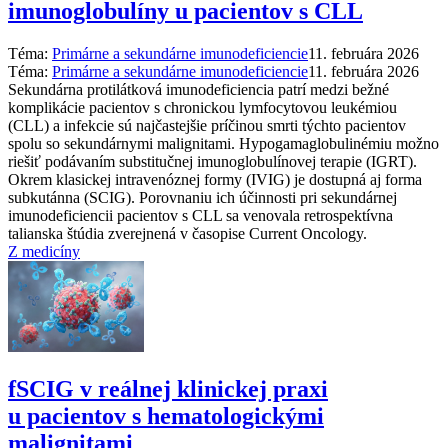
imunoglobulíny u pacientov s CLL
Téma:
Primárne a sekundárne imunodeficiencie
11. februára 2026
Téma:
Primárne a sekundárne imunodeficiencie
11. februára 2026
Sekundárna protilátková imunodeficiencia patrí medzi bežné
komplikácie pacientov s chronickou lymfocytovou leukémiou
(CLL) a infekcie sú najčastejšie príčinou smrti týchto pacientov
spolu so sekundárnymi malignitami. Hypogamaglobulinémiu možno
riešiť podávaním substitučnej imunoglobulínovej terapie (IGRT).
Okrem klasickej intravenóznej formy (IVIG) je dostupná aj forma
subkutánna (SCIG). Porovnaniu ich účinnosti pri sekundárnej
imunodeficiencii pacientov s CLL sa venovala retrospektívna
talianska štúdia zverejnená v časopise Current Oncology.
Z medicíny
fSCIG v reálnej klinickej praxi
u pacientov s hematologickými
malignitami