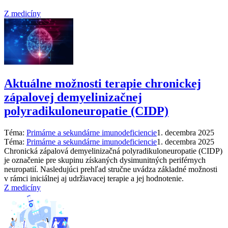
Z medicíny
Aktuálne možnosti terapie chronickej
zápalovej demyelinizačnej
polyradikuloneuropatie (CIDP)
Téma:
Primárne a sekundárne imunodeficiencie
1. decembra 2025
Téma:
Primárne a sekundárne imunodeficiencie
1. decembra 2025
Chronická zápalová demyelinizačná polyradikuloneuropatie (CIDP)
je označenie pre skupinu získaných dysimunitných periférnych
neuropatií. Nasledujúci prehľad stručne uvádza základné možnosti
v rámci iniciálnej aj udržiavacej terapie a jej hodnotenie.
Z medicíny