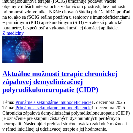
imunoglobulínová terapia (fSCIG) umožňuje podávať väčšie
objemy v dlhších intervaloch a v domácom prostredí, bez nutnosti
prítomnosti zdravotníka. Nižšie citovaná štúdia prináša bližší pohľad
na to, ako sa fSCIG reálne používa u seniorov s imunodeficienciami
−⁠ primárnymi (PID) aj sekundárnymi (SID) −⁠ a aké sú praktické
parametre, bezpečnosť a vykonateľnosť jej domácej aplikácie.
Z medicíny
Aktuálne možnosti terapie chronickej
zápalovej demyelinizačnej
polyradikuloneuropatie (CIDP)
Téma:
Primárne a sekundárne imunodeficiencie
1. decembra 2025
Téma:
Primárne a sekundárne imunodeficiencie
1. decembra 2025
Chronická zápalová demyelinizačná polyradikuloneuropatie (CIDP)
je označenie pre skupinu získaných dysimunitných periférnych
neuropatií. Nasledujúci prehľad stručne uvádza základné možnosti
v rámci iniciálnej aj udržiavacej terapie a jej hodnotenie.