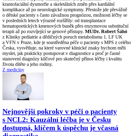
kraniofaciální dysmorfie a skeletálních změn přes kardiální
komplikace až po neurologické symptomy. Přestože jde převážně
o dětské pacienty s často závažnou prognózou, možnosti léčby se
v posledních letech výrazně rozšířily: od transplantace
hematopoetických kmenových buněk přes enzymovou substituční
terapii až po rozvíjející se genové přístupy.
MUDr. Robert Šáhó
z Kliniky pediatrie a dědičných poruch metabolismu 1. LF UK
a VFN v Praze, kde je soustředěna péče o pacienty s MPS z celého
Česka, vysvětluje, na které varovné klinické znaky bychom měli
myslet, jak prakticky postupovat v diagnostice a proč je časné
stanovení diagnózy klíčové pro skutečný přínos léčby i kvalitu
života dítěte a jeho rodiny.
Z medicíny
Nejnovější pokroky v péči o pacienty
s NCL2: Kauzální léčba je v Česku
dostupná, klíčem k úspěchu je včasná