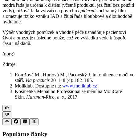
modrá řada je určena k čištění (včetně produktů, jež čistí bez použití
vody), růžová řada vytváří na povrchu
epidermis
ochranný film
a omezuje riziko vzniku IAD a žlutá řada hloubkově a dlouhodobě
hydratuje.
Výběr vhodných pomůcek a vhodné péče usnadňuje pacientovi
život a omezuje následné potíže, což ve výsledku vede k úspoře
času i nákladů.
(norg)
Zdroje:
Romžová M., Hurtová M., Pacovský J. Inkontinence moči ve
stáří.
Via practicis
2011; 8 (4): 182–185.
Moliklub. Dostupné na:
www.moliklub.cz
Kosmetika Menalind Professional se mění na MoliCare
Skin.
Hartman-Rico, a. s.
, 2017.
Populárne články