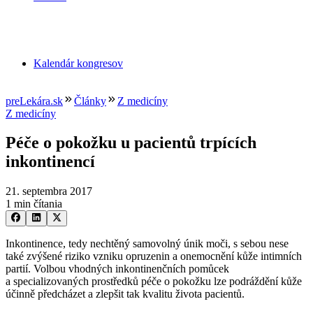
Kalendár kongresov
preLekára.sk
Články
Z medicíny
Z medicíny
Péče o pokožku u pacientů trpících
inkontinencí
21. septembra 2017
1 min čítania
Inkontinence, tedy nechtěný samovolný únik moči, s sebou nese
také zvýšené riziko vzniku opruzenin a onemocnění kůže intimních
partií. Volbou vhodných inkontinenčních pomůcek
a specializovaných prostředků péče o pokožku lze podráždění kůže
účinně předcházet a zlepšit tak kvalitu života pacientů.