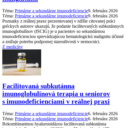
Téma:
Primárne a sekundárne imunodeficiencie
9. februára 2026
Téma:
Primárne a sekundárne imunodeficiencie
9. februára 2026
Poznatky z reálnej praxe prezentovanej v nižšie citovanej práci
gréckych autorov ukazujú, že podanie facilitovaných subkutánnych
imunoglobulínov (fSCIG) je u pacientov so sekundárnou
imunodeficienciou sprevádzajúcou hematologickú malignitu účinné
a znižuje potrebu podpornej starostlivosti v nemocnici.
Z medicíny
Facilitovaná subkutánna
imunoglobulínová terapia u seniorov
s imunodeficienciami v reálnej praxi
Téma:
Primárne a sekundárne imunodeficiencie
6. februára 2026
Téma:
Primárne a sekundárne imunodeficiencie
6. februára 2026
Rekombinantnou hyaluronidázou facilitovaná subkutánna