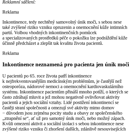
Reklamní sdělení:
Reklama
Inkontinence, tedy nechtěný samovolný únik moči, s sebou nese
také zvýšené riziko vzniku opruzenin a onemocnění kůže intimních
partií. Volbou vhodných inkontinenčních pomůcek
a specializovaných prostředků péče o pokožku lze podráždění kůže
účinně předcházet a zlepšit tak kvalitu života pacientů.
Reklama
Inkontinence neznamená pro pacienta jen únik moči
U pacientů po 65. roce života patří inkontinence
k nejfrekventovanějším medicínským problémům, je častější než
osteoporóza, nádorové nemoci a onemocnění kardiovaskulárního
systému. Inkontinence pacientům přináší mnoho potíží, o kterých se
často zdráhají mluvit a jež mohou negativně ovlivňovat aktivity
pacientů a jejich sociální vztahy. Lidé postižení inkontinencí se
častěji straní společnosti a omezují své aktivity mimo domov
−⁠ důvodem jsou zejména pocity studu a obavy ze společenského
„ztrapnění se“, ať už pro samotný únik moči, nebo možný zápach.
Kvůli omezení aktivit a sociální izolaci s sebou inkontinence nese
zvýšené riziko vzniku či zhoršení dalších, zdánlivě nesouvisejících