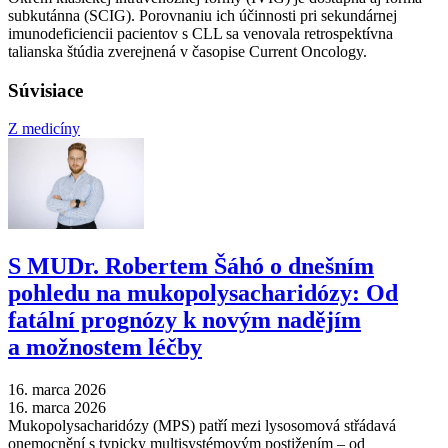
subkutánna (SCIG). Porovnaniu ich účinnosti pri sekundárnej
imunodeficiencii pacientov s CLL sa venovala retrospektívna
talianska štúdia zverejnená v časopise Current Oncology.
Súvisiace
Z medicíny
S MUDr. Robertem Šáhó o dnešním
pohledu na mukopolysacharidózy: Od
fatální prognózy k novým nadějím
a možnostem léčby
16. marca 2026
16. marca 2026
Mukopolysacharidózy (MPS) patří mezi lysosomová střádavá
onemocnění s typicky multisystémovým postižením –⁠ od