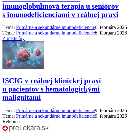
imunoglobulínová terapia u seniorov
s imunodeficienciami v reálnej praxi
Téma:
Primárne a sekundárne imunodeficiencie
6. februára 2026
Téma:
Primárne a sekundárne imunodeficiencie
6. februára 2026
Z medicíny
fSCIG v reálnej klinickej praxi
u pacientov s hematologickými
malignitami
Téma:
Primárne a sekundárne imunodeficiencie
9. februára 2026
Téma:
Primárne a sekundárne imunodeficiencie
9. februára 2026
Reklama