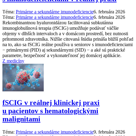
Téma:
Primárne a sekundárne imunodeficiencie
6. februára 2026
Téma:
Primárne a sekundárne imunodeficiencie
6. februára 2026
Rekombinantnou hyaluronidázou facilitovaná subkutánna
imunoglobulínová terapia (fSCIG) umožňuje podávať väčšie
objemy v dlhších intervaloch a v domácom prostredí, bez nutnosti
prítomnosti zdravotníka. Nižšie citovaná štúdia prináša bližší pohľad
na to, ako sa fSCIG reálne používa u seniorov s imunodeficienciami
−⁠ primárnymi (PID) aj sekundárnymi (SID) −⁠ a aké sú praktické
parametre, bezpečnosť a vykonateľnosť jej domácej aplikácie.
Z medicíny
fSCIG v reálnej klinickej praxi
u pacientov s hematologickými
malignitami
Téma:
Primárne a sekundárne imunodeficiencie
9. februára 2026