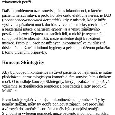
zdravotních potíží.
Dalším problémem úzce souvisejícím s inkontinencí, o kterém
pacienti neradi mluví, a proto ho také často efektivně neřeší, je IAD
(
incontinence-associated dermatitis
), kdy v místech, kde je kůže
vystavena působení moči, dochází vlivem chemické, mechanické
a bakteriální iritace k narušení
epidermis
a vniku zánětlivého
postižení
dermis
. Zejména u starších lidí, u nichž je regenerační
schopnost kůže obecně nižší, může následně dojít k rozšíření
infekce. Proto je u osob postižených inkontinencí velmi důležité
důsledné dodržování intimní hygieny a péče o postiženou pokožku
k tomu určenými přípravky.
Koncept Skintegrity
Aby byl dopad inkontinence na život pacienta co nejmenší, je nutné
předcházet i dermatologickým komorbiditám souvisejícím s únikem
moči. O to usiluje koncept Skintegrity, který je založen na používání
vzájemně se doplňujících pomůcek a prostředků z řady produktů
MoliCare.
První krok je výběr vhodných inkontinenčních pomůcek. Ty by
neměly dráždit, měly by dobře pohlcovat zápach, být prodyšné
a zároveň dostatečně absorpční a měly být co nejdiskrétnější.
S vhodným výběrem pomůcek může pacientovi pomoci například