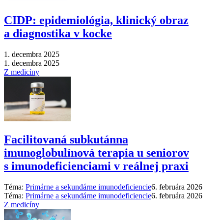
CIDP: epidemiológia, klinický obraz
a diagnostika v kocke
1. decembra 2025
1. decembra 2025
Z medicíny
Facilitovaná subkutánna
imunoglobulínová terapia u seniorov
s imunodeficienciami v reálnej praxi
Téma:
Primárne a sekundárne imunodeficiencie
6. februára 2026
Téma:
Primárne a sekundárne imunodeficiencie
6. februára 2026
Z medicíny