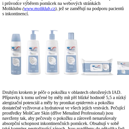
i průvodce výběrem pomůcek na webových stránkách
Moliklubu
(
www.moliklub.cz
)
, jež se zaměřují na podporu pacientů
s inkontinencí.
Druhým krokem je péče o pokožku v oblastech ohrožených IAD.
Přípravky k tomu určené by měly mít pH blízké hodnotě 5,5 a nízký
alergizační potenciál a měly by pronikat
epidermis
a pokožku
dostatečně vyživovat a hydratovat ve všech jejích vrstvách. Pečující
prostředky MoliCare Skin (dříve Menalind Professional) jsou
navrženy tak, aby pečovaly o pokožku a zároveň nenarušovaly
absorpční schopnost inkontinenčních pomůcek. Obsahují v sobě
také komplex neutralizující zápach. Jsou rozděleny do několika řad: