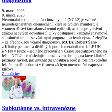
diagnostika
9. marca 2026
9. marca 2026
Neuronální ceroidní lipofuscinóza typu 2 (NCL2) je vzácné
neurodegenerativní onemocnění, které se typicky manifestuje
v raném dětství farmakorezistentní epilepsií, ataxií a progresivní
ztrátou nabytých dovedností. Díky dostupnosti kauzální enzymové
substituční terapie se však nyní prognóza pacientů výrazně zlepšila
–⁠ za předpokladu včasné diagnostiky.
MUDr. Robert Šáhó
z Kliniky pediatrie a dědičných poruch metabolismu 1. LF UK
a VFN v Praze –⁠ jediného pracoviště v Česku specializovaného na
léčbu NCL2 –⁠ v následujícím rozhovoru shrnuje, na které klinické
příznaky myslet, jak urychlit diagnostiku a proč je role praktického
lékaře pro děti a dorost v časném záchytu onemocnění naprosto
klíčová.
Z medicíny
Subkutánne vs. intravenózne