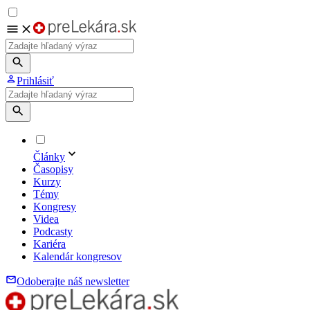
Prihlásiť
Články
Časopisy
Kurzy
Témy
Kongresy
Videa
Podcasty
Kariéra
Kalendár kongresov
Odoberajte náš newsletter