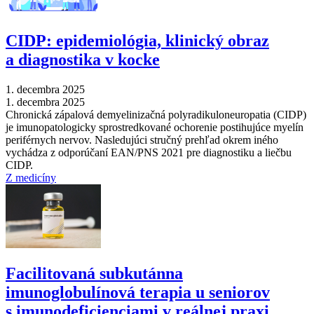
CIDP: epidemiológia, klinický obraz
a diagnostika v kocke
1. decembra 2025
1. decembra 2025
Chronická zápalová demyelinizačná polyradikuloneuropatia (CIDP)
je imunopatologicky sprostredkované ochorenie postihujúce myelín
periférnych nervov. Nasledujúci stručný prehľad okrem iného
vychádza z odporúčaní EAN/PNS 2021 pre diagnostiku a liečbu
CIDP.
Z medicíny
Facilitovaná subkutánna
imunoglobulínová terapia u seniorov
s imunodeficienciami v reálnej praxi