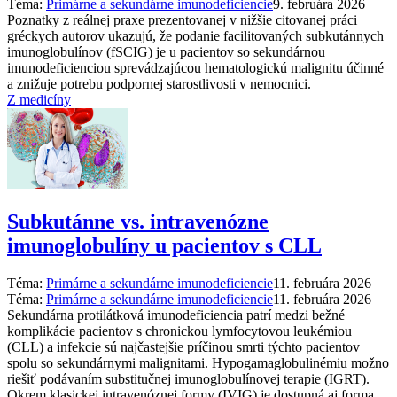
Téma:
Primárne a sekundárne imunodeficiencie
9. februára 2026
Poznatky z reálnej praxe prezentovanej v nižšie citovanej práci
gréckych autorov ukazujú, že podanie facilitovaných subkutánnych
imunoglobulínov (fSCIG) je u pacientov so sekundárnou
imunodeficienciou sprevádzajúcou hematologickú malignitu účinné
a znižuje potrebu podpornej starostlivosti v nemocnici.
Z medicíny
Subkutánne vs. intravenózne
imunoglobulíny u pacientov s CLL
Téma:
Primárne a sekundárne imunodeficiencie
11. februára 2026
Téma:
Primárne a sekundárne imunodeficiencie
11. februára 2026
Sekundárna protilátková imunodeficiencia patrí medzi bežné
komplikácie pacientov s chronickou lymfocytovou leukémiou
(CLL) a infekcie sú najčastejšie príčinou smrti týchto pacientov
spolu so sekundárnymi malignitami. Hypogamaglobulinémiu možno
riešiť podávaním substitučnej imunoglobulínovej terapie (IGRT).
Okrem klasickej intravenóznej formy (IVIG) je dostupná aj forma