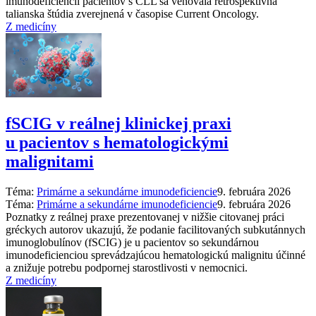
imunodeficiencii pacientov s CLL sa venovala retrospektívna
talianska štúdia zverejnená v časopise Current Oncology.
Z medicíny
fSCIG v reálnej klinickej praxi
u pacientov s hematologickými
malignitami
Téma:
Primárne a sekundárne imunodeficiencie
9. februára 2026
Téma:
Primárne a sekundárne imunodeficiencie
9. februára 2026
Poznatky z reálnej praxe prezentovanej v nižšie citovanej práci
gréckych autorov ukazujú, že podanie facilitovaných subkutánnych
imunoglobulínov (fSCIG) je u pacientov so sekundárnou
imunodeficienciou sprevádzajúcou hematologickú malignitu účinné
a znižuje potrebu podpornej starostlivosti v nemocnici.
Z medicíny