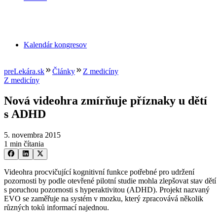
Kalendár kongresov
preLekára.sk
Články
Z medicíny
Z medicíny
Nová videohra zmírňuje příznaky u dětí
s ADHD
5. novembra 2015
1 min čítania
Videohra procvičující kognitivní funkce potřebné pro udržení
pozornosti by podle otevřené pilotní studie mohla zlepšovat stav dětí
s poruchou pozornosti s hyperaktivitou (ADHD). Projekt nazvaný
EVO se zaměřuje na systém v mozku, který zpracovává několik
různých toků informací najednou.