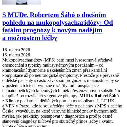
S MUDr. Robertem Šáhó o dnešním
pohledu na mukopolysacharidózy: Od
fatální prognózy k novým nadějím
a možnostem léčby
16. marca 2026
16. marca 2026
Mukopolysacharidózy (MPS) patří mezi lysosomová střádavá
onemocnění s typicky multisystémovým postižením –⁠ od
kraniofaciální dysmorfie a skeletálních změn přes kardiální
komplikace až po neurologické symptomy. Přestože jde převážně
o dětské pacienty s často závažnou prognózou, možnosti léčby se
v posledních letech výrazně rozšířily: od transplantace
hematopoetických kmenových buněk přes enzymovou substituční
terapii až po rozvíjející se genové přístupy.
MUDr. Robert Šáhó
z Kliniky pediatrie a dědičných poruch metabolismu 1. LF UK
a VFN v Praze, kde je soustředěna péče o pacienty s MPS z celého
Česka, vysvětluje, na které varovné klinické znaky bychom měli
myslet, jak prakticky postupovat v diagnostice a proč je časné
stanovení diagnózy klíčové pro skutečný přínos léčby i kvalitu
života dítěte a jeho rodiny.