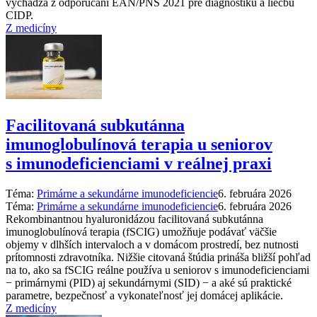
vychádza z odporúčaní EAN/PNS 2021 pre diagnostiku a liečbu
CIDP.
Z medicíny
Facilitovaná subkutánna
imunoglobulínová terapia u seniorov
s imunodeficienciami v reálnej praxi
Téma:
Primárne a sekundárne imunodeficiencie
6. februára 2026
Téma:
Primárne a sekundárne imunodeficiencie
6. februára 2026
Rekombinantnou hyaluronidázou facilitovaná subkutánna
imunoglobulínová terapia (fSCIG) umožňuje podávať väčšie
objemy v dlhších intervaloch a v domácom prostredí, bez nutnosti
prítomnosti zdravotníka. Nižšie citovaná štúdia prináša bližší pohľad
na to, ako sa fSCIG reálne používa u seniorov s imunodeficienciami
−⁠ primárnymi (PID) aj sekundárnymi (SID) −⁠ a aké sú praktické
parametre, bezpečnosť a vykonateľnosť jej domácej aplikácie.
Z medicíny