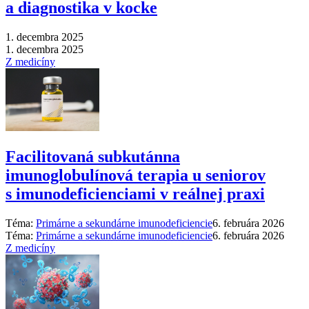
a diagnostika v kocke
1. decembra 2025
1. decembra 2025
Z medicíny
Facilitovaná subkutánna
imunoglobulínová terapia u seniorov
s imunodeficienciami v reálnej praxi
Téma:
Primárne a sekundárne imunodeficiencie
6. februára 2026
Téma:
Primárne a sekundárne imunodeficiencie
6. februára 2026
Z medicíny