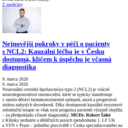
Z medicíny
Nejnovější pokroky v péči o pacienty
s NCL2: Kauzální léčba je v Česku
dostupná, klíčem k úspěchu je včasná
diagnostika
9. marca 2026
9. marca 2026
Neuronální ceroidní lipofuscinóza typu 2 (NCL2) je vzácné
neurodegenerativní onemocnění, které se typicky manifestuje
v raném dětství farmakorezistentní epilepsií, ataxií a progresivní
ztrátou nabytých dovedností. Díky dostupnosti kauzální enzymové
substituční terapie se však nyní prognóza pacientů výrazně zlepšila
–⁠ za předpokladu včasné diagnostiky.
MUDr. Robert Šáhó
z Kliniky pediatrie a dědičných poruch metabolismu 1. LF UK
a VFN v Praze –⁠ jediného pracoviště v Česku specializovaného na