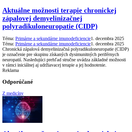
Aktuálne možnosti terapie chronickej
zápalovej demyelinizačnej
polyradikuloneuropatie (CIDP)
Téma:
Primárne a sekundárne imunodeficiencie
1. decembra 2025
Téma:
Primárne a sekundárne imunodeficiencie
1. decembra 2025
Chronická zápalová demyelinizačná polyradikuloneuropatie (CIDP)
je označenie pre skupinu získaných dysimunitných periférnych
neuropatií. Nasledujúci prehľad stručne uvádza základné možnosti
v rámci iniciálnej aj udržiavacej terapie a jej hodnotenie.
Reklama
Odporúčané
Z medicíny