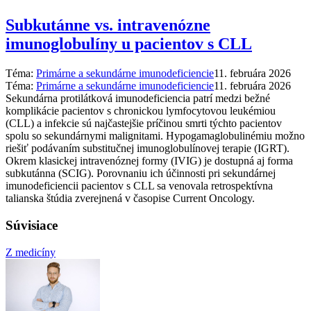
Subkutánne vs. intravenózne
imunoglobulíny u pacientov s CLL
Téma:
Primárne a sekundárne imunodeficiencie
11. februára 2026
Téma:
Primárne a sekundárne imunodeficiencie
11. februára 2026
Sekundárna protilátková imunodeficiencia patrí medzi bežné
komplikácie pacientov s chronickou lymfocytovou leukémiou
(CLL) a infekcie sú najčastejšie príčinou smrti týchto pacientov
spolu so sekundárnymi malignitami. Hypogamaglobulinémiu možno
riešiť podávaním substitučnej imunoglobulínovej terapie (IGRT).
Okrem klasickej intravenóznej formy (IVIG) je dostupná aj forma
subkutánna (SCIG). Porovnaniu ich účinnosti pri sekundárnej
imunodeficiencii pacientov s CLL sa venovala retrospektívna
talianska štúdia zverejnená v časopise Current Oncology.
Súvisiace
Z medicíny