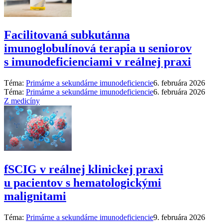
Facilitovaná subkutánna
imunoglobulínová terapia u seniorov
s imunodeficienciami v reálnej praxi
Téma:
Primárne a sekundárne imunodeficiencie
6. februára 2026
Téma:
Primárne a sekundárne imunodeficiencie
6. februára 2026
Z medicíny
fSCIG v reálnej klinickej praxi
u pacientov s hematologickými
malignitami
Téma:
Primárne a sekundárne imunodeficiencie
9. februára 2026