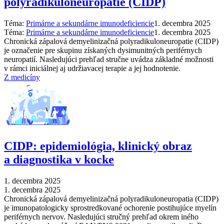
polyradikuloneuropatie (CIDP)
Téma:
Primárne a sekundárne imunodeficiencie
1. decembra 2025
Téma:
Primárne a sekundárne imunodeficiencie
1. decembra 2025
Chronická zápalová demyelinizačná polyradikuloneuropatie (CIDP)
je označenie pre skupinu získaných dysimunitných periférnych
neuropatií. Nasledujúci prehľad stručne uvádza základné možnosti
v rámci iniciálnej aj udržiavacej terapie a jej hodnotenie.
Z medicíny
CIDP: epidemiológia, klinický obraz
a diagnostika v kocke
1. decembra 2025
1. decembra 2025
Chronická zápalová demyelinizačná polyradikuloneuropatia (CIDP)
je imunopatologicky sprostredkované ochorenie postihujúce myelín
periférnych nervov. Nasledujúci stručný prehľad okrem iného