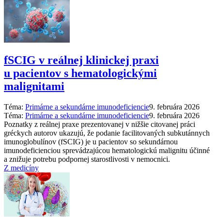
fSCIG v reálnej klinickej praxi
u pacientov s hematologickými
malignitami
Téma:
Primárne a sekundárne imunodeficiencie
9. februára 2026
Téma:
Primárne a sekundárne imunodeficiencie
9. februára 2026
Poznatky z reálnej praxe prezentovanej v nižšie citovanej práci
gréckych autorov ukazujú, že podanie facilitovaných subkutánnych
imunoglobulínov (fSCIG) je u pacientov so sekundárnou
imunodeficienciou sprevádzajúcou hematologickú malignitu účinné
a znižuje potrebu podpornej starostlivosti v nemocnici.
Z medicíny