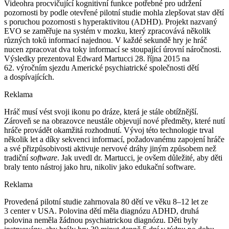
Videohra procvičující kognitivní funkce potřebné pro udržení
pozornosti by podle otevřené pilotní studie mohla zlepšovat stav dětí
s poruchou pozornosti s hyperaktivitou (ADHD). Projekt nazvaný
EVO se zaměřuje na systém v mozku, který zpracovává několik
různých toků informací najednou. V každé sekundě hry je hráč
nucen zpracovat dva toky informací se stoupající úrovní náročnosti.
Výsledky prezentoval Edward Martucci 28. října 2015 na
62. výročním sjezdu Americké psychiatrické společnosti dětí
a dospívajících.
Reklama
Hráč musí vést svoji ikonu po dráze, která je stále obtížnější.
Zároveň se na obrazovce neustále objevují nové předměty, které nutí
hráče provádět okamžitá rozhodnutí. Vývoj této technologie trval
několik let a díky sekvenci informací, požadovanému zapojení hráče
a své přizpůsobivosti aktivuje nervové dráhy jiným způsobem než
tradiční
software
. Jak uvedl dr. Martucci, je ovšem důležité, aby děti
braly tento nástroj jako hru, nikoliv jako edukační software.
Reklama
Provedená pilotní studie zahrnovala 80 dětí ve věku 8–12 let ze
3 center v USA. Polovina dětí měla diagnózu ADHD, druhá
polovina neměla žádnou psychiatrickou diagnózu. Děti byly