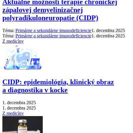
Aktuálne možnosti terapie chronickej
zápalovej demyelinizačnej
polyradikuloneuropatie (CIDP)
Téma:
Primárne a sekundárne imunodeficiencie
1. decembra 2025
Téma:
Primárne a sekundárne imunodeficiencie
1. decembra 2025
Z medicíny
CIDP: epidemiológia, klinický obraz
a diagnostika v kocke
1. decembra 2025
1. decembra 2025
Z medicíny