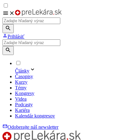
Prihlásiť
Články
Časopisy
Kurzy
Témy
Kongresy
Videa
Podcasty
Kariéra
Kalendár kongresov
Odoberajte náš newsletter