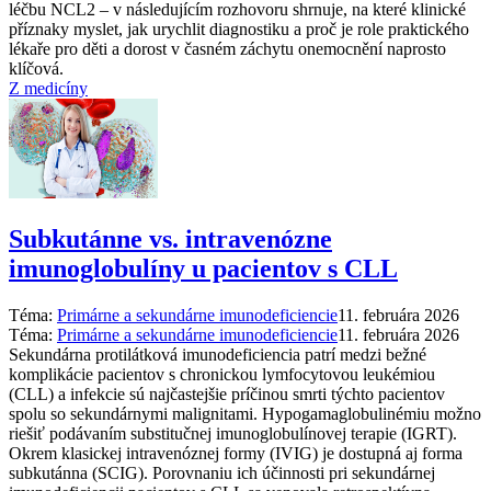
léčbu NCL2 –⁠ v následujícím rozhovoru shrnuje, na které klinické
příznaky myslet, jak urychlit diagnostiku a proč je role praktického
lékaře pro děti a dorost v časném záchytu onemocnění naprosto
klíčová.
Z medicíny
Subkutánne vs. intravenózne
imunoglobulíny u pacientov s CLL
Téma:
Primárne a sekundárne imunodeficiencie
11. februára 2026
Téma:
Primárne a sekundárne imunodeficiencie
11. februára 2026
Sekundárna protilátková imunodeficiencia patrí medzi bežné
komplikácie pacientov s chronickou lymfocytovou leukémiou
(CLL) a infekcie sú najčastejšie príčinou smrti týchto pacientov
spolu so sekundárnymi malignitami. Hypogamaglobulinémiu možno
riešiť podávaním substitučnej imunoglobulínovej terapie (IGRT).
Okrem klasickej intravenóznej formy (IVIG) je dostupná aj forma
subkutánna (SCIG). Porovnaniu ich účinnosti pri sekundárnej