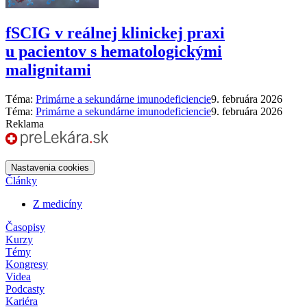
fSCIG v reálnej klinickej praxi
u pacientov s hematologickými
malignitami
Téma:
Primárne a sekundárne imunodeficiencie
9. februára 2026
Téma:
Primárne a sekundárne imunodeficiencie
9. februára 2026
Reklama
Nastavenia cookies
Články
Z medicíny
Časopisy
Kurzy
Témy
Kongresy
Videa
Podcasty
Kariéra