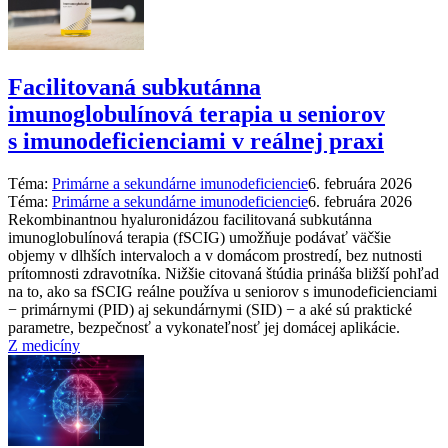
Facilitovaná subkutánna
imunoglobulínová terapia u seniorov
s imunodeficienciami v reálnej praxi
Téma:
Primárne a sekundárne imunodeficiencie
6. februára 2026
Téma:
Primárne a sekundárne imunodeficiencie
6. februára 2026
Rekombinantnou hyaluronidázou facilitovaná subkutánna
imunoglobulínová terapia (fSCIG) umožňuje podávať väčšie
objemy v dlhších intervaloch a v domácom prostredí, bez nutnosti
prítomnosti zdravotníka. Nižšie citovaná štúdia prináša bližší pohľad
na to, ako sa fSCIG reálne používa u seniorov s imunodeficienciami
−⁠ primárnymi (PID) aj sekundárnymi (SID) −⁠ a aké sú praktické
parametre, bezpečnosť a vykonateľnosť jej domácej aplikácie.
Z medicíny