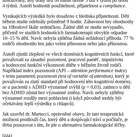
instruovány, aby hrály hru 30 minut denně 5 dní v týdnu po dobu
4 týdnů. Autoři hodnotili použitelnost, přijatelnost a
compliance
.
Vynikajících výsledků bylo dosaženo z hlediska přijatelnosti. Děti
během studie odehrály průměrně 9 hodin. Zábavnost hry ohodnotily
na 10bodové škále sedmičkou. Žádné dítě ze studie nevypadlo,
přičemž ve studiích hodnotících farmakoterapii obvykle odpadne
10–15 % dětí. Navíc nebyla zjištěna žádná nežádoucí příhoda. 77 %
rodičů ohodnotilo hru jako velmi přínosnou nebo jako přínosnou.
Autoři zjistili zlepšení ve všech doménách kognitivních funkcí, které
považovali za zásadní: pozornost, pracovní paměť, impulzivita
a hodnocení funkční výkonnosti dítěte v běžném životě rodiči.
Například index pozornosti (API –⁠
a
ttention
p
erformance
i
ndex
)
v testu parametrů pozornosti
(
t
est of
v
ariable of
a
ttention)
, který je
považován za zlatý standard při hodnocení této kognitivní domény,
se u pacientů s ADHD významně zvýšil (p = 0,03), zatímco u dětí
bez ADHD zůstal bez významné změny. Navíc nebyly zjištěny
významné rozdíly mezi pohlavími (i když původně mohly být
očekávány lepší výsledky u chlapců).
Jak uzavřel dr. Martucci, oprávněné obavy, že tato terapeutická
možnost prodlouží čas, který děti a dospívající tráví u počítače, je
třeba posuzovat s tím, že jde o alternativu farmakologické léčby.
(zza)