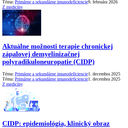
Téma:
Primárne a sekundárne imunodeficiencie
9. februára 2026
Z medicíny
Aktuálne možnosti terapie chronickej
zápalovej demyelinizačnej
polyradikuloneuropatie (CIDP)
Téma:
Primárne a sekundárne imunodeficiencie
1. decembra 2025
Téma:
Primárne a sekundárne imunodeficiencie
1. decembra 2025
Z medicíny
CIDP: epidemiológia, klinický obraz