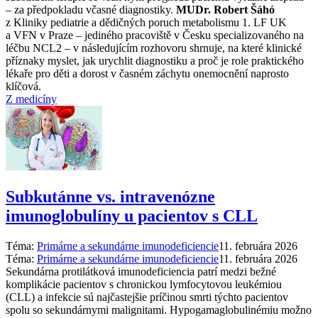
–⁠ za předpokladu včasné diagnostiky.
MUDr. Robert Šáhó
z Kliniky pediatrie a dědičných poruch metabolismu 1. LF UK
a VFN v Praze –⁠ jediného pracoviště v Česku specializovaného na
léčbu NCL2 –⁠ v následujícím rozhovoru shrnuje, na které klinické
příznaky myslet, jak urychlit diagnostiku a proč je role praktického
lékaře pro děti a dorost v časném záchytu onemocnění naprosto
klíčová.
Z medicíny
Subkutánne vs. intravenózne
imunoglobulíny u pacientov s CLL
Téma:
Primárne a sekundárne imunodeficiencie
11. februára 2026
Téma:
Primárne a sekundárne imunodeficiencie
11. februára 2026
Sekundárna protilátková imunodeficiencia patrí medzi bežné
komplikácie pacientov s chronickou lymfocytovou leukémiou
(CLL) a infekcie sú najčastejšie príčinou smrti týchto pacientov
spolu so sekundárnymi malignitami. Hypogamaglobulinémiu možno