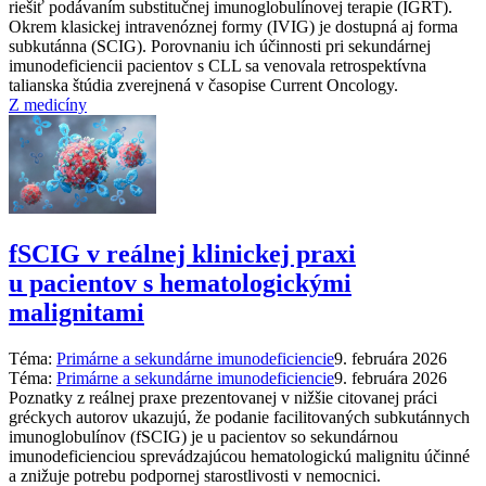
riešiť podávaním substitučnej imunoglobulínovej terapie (IGRT).
Okrem klasickej intravenóznej formy (IVIG) je dostupná aj forma
subkutánna (SCIG). Porovnaniu ich účinnosti pri sekundárnej
imunodeficiencii pacientov s CLL sa venovala retrospektívna
talianska štúdia zverejnená v časopise Current Oncology.
Z medicíny
fSCIG v reálnej klinickej praxi
u pacientov s hematologickými
malignitami
Téma:
Primárne a sekundárne imunodeficiencie
9. februára 2026
Téma:
Primárne a sekundárne imunodeficiencie
9. februára 2026
Poznatky z reálnej praxe prezentovanej v nižšie citovanej práci
gréckych autorov ukazujú, že podanie facilitovaných subkutánnych
imunoglobulínov (fSCIG) je u pacientov so sekundárnou
imunodeficienciou sprevádzajúcou hematologickú malignitu účinné
a znižuje potrebu podpornej starostlivosti v nemocnici.