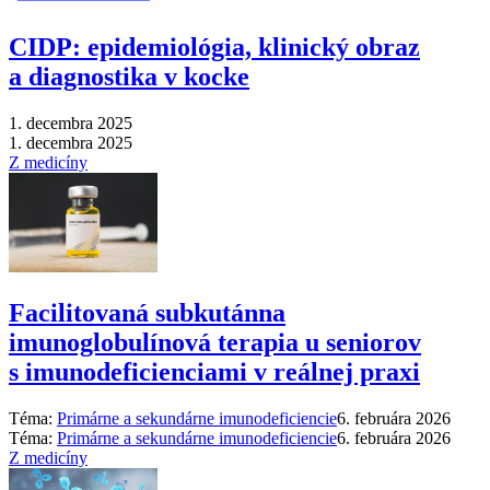
CIDP: epidemiológia, klinický obraz
a diagnostika v kocke
1. decembra 2025
1. decembra 2025
Z medicíny
Facilitovaná subkutánna
imunoglobulínová terapia u seniorov
s imunodeficienciami v reálnej praxi
Téma:
Primárne a sekundárne imunodeficiencie
6. februára 2026
Téma:
Primárne a sekundárne imunodeficiencie
6. februára 2026
Z medicíny