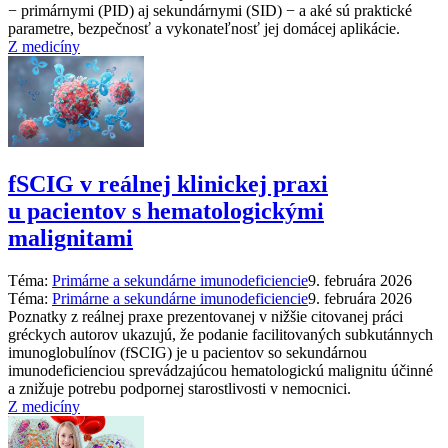
−⁠ primárnymi (PID) aj sekundárnymi (SID) −⁠ a aké sú praktické
parametre, bezpečnosť a vykonateľnosť jej domácej aplikácie.
Z medicíny
fSCIG v reálnej klinickej praxi
u pacientov s hematologickými
malignitami
Téma:
Primárne a sekundárne imunodeficiencie
9. februára 2026
Téma:
Primárne a sekundárne imunodeficiencie
9. februára 2026
Poznatky z reálnej praxe prezentovanej v nižšie citovanej práci
gréckych autorov ukazujú, že podanie facilitovaných subkutánnych
imunoglobulínov (fSCIG) je u pacientov so sekundárnou
imunodeficienciou sprevádzajúcou hematologickú malignitu účinné
a znižuje potrebu podpornej starostlivosti v nemocnici.
Z medicíny