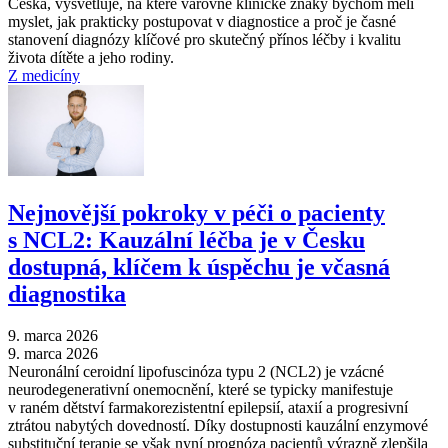
Česka, vysvětluje, na které varovné klinické znaky bychom měli
myslet, jak prakticky postupovat v diagnostice a proč je časné
stanovení diagnózy klíčové pro skutečný přínos léčby i kvalitu
života dítěte a jeho rodiny.
Z medicíny
Nejnovější pokroky v péči o pacienty
s NCL2: Kauzální léčba je v Česku
dostupná, klíčem k úspěchu je včasná
diagnostika
9. marca 2026
9. marca 2026
Neuronální ceroidní lipofuscinóza typu 2 (NCL2) je vzácné
neurodegenerativní onemocnění, které se typicky manifestuje
v raném dětství farmakorezistentní epilepsií, ataxií a progresivní
ztrátou nabytých dovedností. Díky dostupnosti kauzální enzymové
substituční terapie se však nyní prognóza pacientů výrazně zlepšila