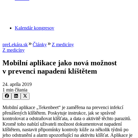
Kalendár kongresov
preLekára.sk
Články
Z medicíny
Z medicíny
Mobilní aplikace jako nová možnost
v prevenci napadení klíštětem
24. apríla 2019
1 min čítania
Mobilní aplikace „Tekenbeet“ je zaměřena na prevenci infekcí
přenášených klíštětem. Poskytuje instrukce, jak se správně
kontrolovat a odstraňovat klíšťata, a data o aktivitě těchto parazitů.
Kromě toho nabízí uživateli možnost dokumentovat napadení
klíštětem, nastavit připomínky kontroly kůže za několik týdnů po
jeho odstranění a alarm upozorňující na aktivitu klíšťat. Aplikace je