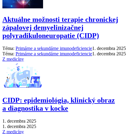
Aktuálne možnosti terapie chronickej
zápalovej demyelinizačnej
polyradikuloneuropatie (CIDP)
Téma:
Primárne a sekundárne imunodeficiencie
1. decembra 2025
Téma:
Primárne a sekundárne imunodeficiencie
1. decembra 2025
Z medicíny
CIDP: epidemiológia, klinický obraz
a diagnostika v kocke
1. decembra 2025
1. decembra 2025
Z medicíny