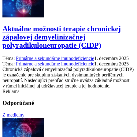
Aktuálne možnosti terapie chronickej
zápalovej demyelinizačnej
polyradikuloneuropatie (CIDP)
Téma:
Primárne a sekundárne imunodeficiencie
1. decembra 2025
Téma:
Primárne a sekundárne imunodeficiencie
1. decembra 2025
Chronická zápalová demyelinizačná polyradikuloneuropatie (CIDP)
je označenie pre skupinu získaných dysimunitných periférnych
neuropatií. Nasledujúci prehľad stručne uvádza základné možnosti
v rámci iniciálnej aj udržiavacej terapie a jej hodnotenie.
Reklama
Odporúčané
Z medicíny