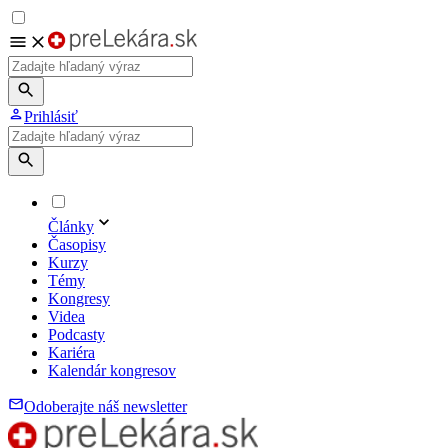
Prihlásiť
Články
Časopisy
Kurzy
Témy
Kongresy
Videa
Podcasty
Kariéra
Kalendár kongresov
Odoberajte náš newsletter