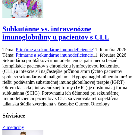
Subkutánne vs. intravenózne
imunoglobulíny u pacientov s CLL
Téma:
Primárne a sekundárne imunodeficiencie
11. februára 2026
Téma:
Primárne a sekundárne imunodeficiencie
11. februára 2026
Sekundárna protilátková imunodeficiencia patrí medzi bežné
komplikácie pacientov s chronickou lymfocytovou leukémiou
(CLL) a infekcie sú najčastejšie príčinou smrti týchto pacientov
spolu so sekundárnymi malignitami. Hypogamaglobulinémiu možno
riešiť podávaním substitučnej imunoglobulínovej terapie (IGRT).
Okrem klasickej intravenóznej formy (IVIG) je dostupná aj forma
subkutánna (SCIG). Porovnaniu ich účinnosti pri sekundárnej
imunodeficiencii pacientov s CLL sa venovala retrospektívna
talianska štúdia zverejnená v časopise Current Oncology.
Súvisiace
Z medicíny