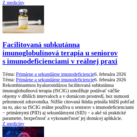
Z medicíny
Facilitovaná subkutánna
imunoglobulínová terapia u seniorov
s imunodeficienciami v reálnej praxi
Téma:
Primárne a sekundárne imunodeficiencie
6. februára 2026
Téma:
Primárne a sekundárne imunodeficiencie
6. februára 2026
Rekombinantnou hyaluronidázou facilitovaná subkutánna
imunoglobulínová terapia (fSCIG) umožňuje podávať väčšie
objemy v dlhších intervaloch a v domácom prostredí, bez nutnosti
prítomnosti zdravotníka. Nižšie citovaná štúdia prináša bližší pohľad
na to, ako sa fSCIG reálne používa u seniorov s imunodeficienciami
−⁠ primárnymi (PID) aj sekundárnymi (SID) −⁠ a aké sú praktické
parametre, bezpečnosť a vykonateľnosť jej domácej aplikácie.
Z medicíny