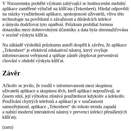
V Nizozemsku proběhl výzkum zabývající se hodnocením mobilní
aplikace zaměřené výlučně na klíšťata (Tekenbeet). Hledal odpovědi
na otázky využitelnosti aplikace, spokojenosti uživatelů, vlivu této
technologie na povědomí o závažnosti a důsledcích infekce
a úmyslu dodržovat tyto opatření. Průzkum probíhal formou
dotazníku mezi dobrovolnými účastníky a data byla shromažďována
v sezóně výskytu klíšťat.
Na základě výsledků průzkumu autoři dospěli k závěru, že aplikace
„Tekenbeet“ je efektivní edukativní nástroj, který zvyšuje
informovanost veřejnosti a splňuje záměr zlepšovat preventivní
chování v období výskytu klíšťat.
Závěr
Ačkoliv se jevilo, že rozdíl v informovanosti mezi skupinou
uživatelů aplikace a skupinou těch, kteří aplikaci nepoužívají, se
časem stírá, její výhodou zůstává použitelnost kdykoliv a kdekoliv.
Používání chytrých telefonů a aplikací je v současnosti
samozřejmostí, aplikace „Tekenbeet“ do tohoto trendu zapadá
a nabízí moderní interaktivní nástroj v prevenci infekcí přenášených
klíšťaty.
(zaru)