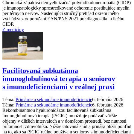
Chronická zápalová demyelinizačná polyradikuloneuropatia (CIDP)
je imunopatologicky sprostredkované ochorenie postihujúce myelín
periférnych nervov. Nasledujúci stručný prehľad okrem iného
vychádza z odporúčaní EAN/PNS 2021 pre diagnostiku a liečbu
CIDP.
Z medicíny
Facilitovaná subkutánna
imunoglobulínová terapia u seniorov
s imunodeficienciami v reálnej praxi
Téma:
Primárne a sekundárne imunodeficiencie
6. februára 2026
Téma:
Primárne a sekundárne imunodeficiencie
6. februára 2026
Rekombinantnou hyaluronidázou facilitovaná subkutánna
imunoglobulínová terapia (fSCIG) umožňuje podávať väčšie
objemy v dlhších intervaloch a v domácom prostredí, bez nutnosti
prítomnosti zdravotníka. Nižšie citovaná štúdia prináša bližší pohľad
na to, ako sa fSCIG reálne používa u seniorov s imunodeficienciami