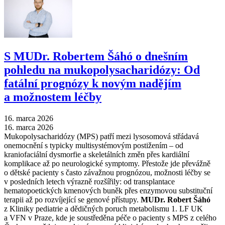
S MUDr. Robertem Šáhó o dnešním
pohledu na mukopolysacharidózy: Od
fatální prognózy k novým nadějím
a možnostem léčby
16. marca 2026
16. marca 2026
Mukopolysacharidózy (MPS) patří mezi lysosomová střádavá
onemocnění s typicky multisystémovým postižením –⁠ od
kraniofaciální dysmorfie a skeletálních změn přes kardiální
komplikace až po neurologické symptomy. Přestože jde převážně
o dětské pacienty s často závažnou prognózou, možnosti léčby se
v posledních letech výrazně rozšířily: od transplantace
hematopoetických kmenových buněk přes enzymovou substituční
terapii až po rozvíjející se genové přístupy.
MUDr. Robert Šáhó
z Kliniky pediatrie a dědičných poruch metabolismu 1. LF UK
a VFN v Praze, kde je soustředěna péče o pacienty s MPS z celého