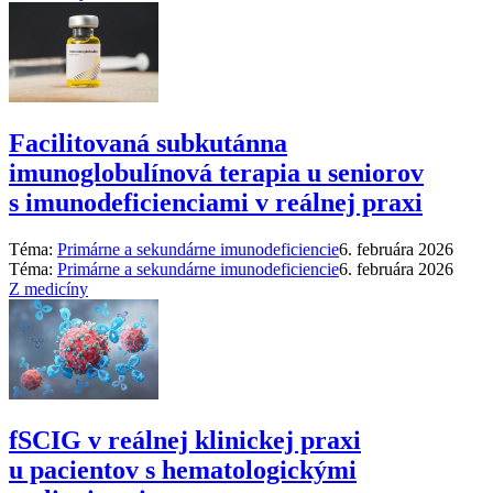
Facilitovaná subkutánna
imunoglobulínová terapia u seniorov
s imunodeficienciami v reálnej praxi
Téma:
Primárne a sekundárne imunodeficiencie
6. februára 2026
Téma:
Primárne a sekundárne imunodeficiencie
6. februára 2026
Z medicíny
fSCIG v reálnej klinickej praxi
u pacientov s hematologickými