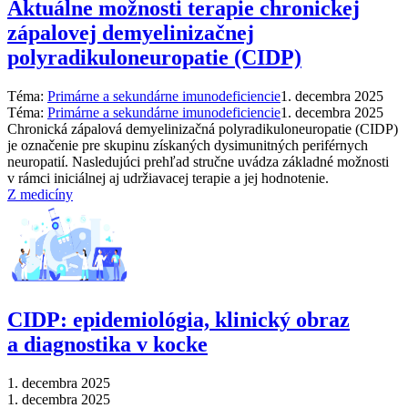
Aktuálne možnosti terapie chronickej
zápalovej demyelinizačnej
polyradikuloneuropatie (CIDP)
Téma:
Primárne a sekundárne imunodeficiencie
1. decembra 2025
Téma:
Primárne a sekundárne imunodeficiencie
1. decembra 2025
Chronická zápalová demyelinizačná polyradikuloneuropatie (CIDP)
je označenie pre skupinu získaných dysimunitných periférnych
neuropatií. Nasledujúci prehľad stručne uvádza základné možnosti
v rámci iniciálnej aj udržiavacej terapie a jej hodnotenie.
Z medicíny
CIDP: epidemiológia, klinický obraz
a diagnostika v kocke
1. decembra 2025
1. decembra 2025