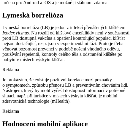
určena pro Android a iOS a je možné ji stáhnout zdarma.
Lymeská borrelióza
Lymeská borrelióza (LB) je jedou z infekcí přenášených klíštětem
Ixodex ricinus.
Na rozdíl od klíšťové encefalitidy není v současnosti
proti LB dostupná vakcína a opatření kontrolující populaci klíšťat
nejsou dostačující, resp. jsou v experimentální fázi. Proto je třeba
věnovat pozornost prevenci v podobě nošení vhodného oděvu,
používání repelentů, kontroly celého těla a odstranění klíštěte po
pobytu v místech výskytu klíšťat.
Reklama
Je prokázáno, že existuje pozitivní korelace mezi poznatky
o symptomech, způsobu přenosu LB a preventivním chováním lidí.
Nástrojem, který by mohl vyřešit dostupnost informací v potřebné
situaci, např. při turistice v místech výskytu klíšťat, je mobilní
zdravotnická technologie (mHealth).
Reklama
Hodnocení mobilní aplikace