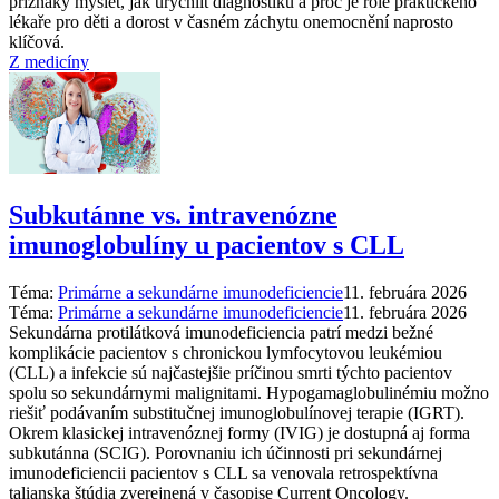
příznaky myslet, jak urychlit diagnostiku a proč je role praktického
lékaře pro děti a dorost v časném záchytu onemocnění naprosto
klíčová.
Z medicíny
Subkutánne vs. intravenózne
imunoglobulíny u pacientov s CLL
Téma:
Primárne a sekundárne imunodeficiencie
11. februára 2026
Téma:
Primárne a sekundárne imunodeficiencie
11. februára 2026
Sekundárna protilátková imunodeficiencia patrí medzi bežné
komplikácie pacientov s chronickou lymfocytovou leukémiou
(CLL) a infekcie sú najčastejšie príčinou smrti týchto pacientov
spolu so sekundárnymi malignitami. Hypogamaglobulinémiu možno
riešiť podávaním substitučnej imunoglobulínovej terapie (IGRT).
Okrem klasickej intravenóznej formy (IVIG) je dostupná aj forma
subkutánna (SCIG). Porovnaniu ich účinnosti pri sekundárnej
imunodeficiencii pacientov s CLL sa venovala retrospektívna
talianska štúdia zverejnená v časopise Current Oncology.