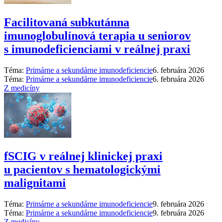
Facilitovaná subkutánna
imunoglobulínová terapia u seniorov
s imunodeficienciami v reálnej praxi
Téma:
Primárne a sekundárne imunodeficiencie
6. februára 2026
Téma:
Primárne a sekundárne imunodeficiencie
6. februára 2026
Z medicíny
fSCIG v reálnej klinickej praxi
u pacientov s hematologickými
malignitami
Téma:
Primárne a sekundárne imunodeficiencie
9. februára 2026
Téma:
Primárne a sekundárne imunodeficiencie
9. februára 2026
Z medicíny