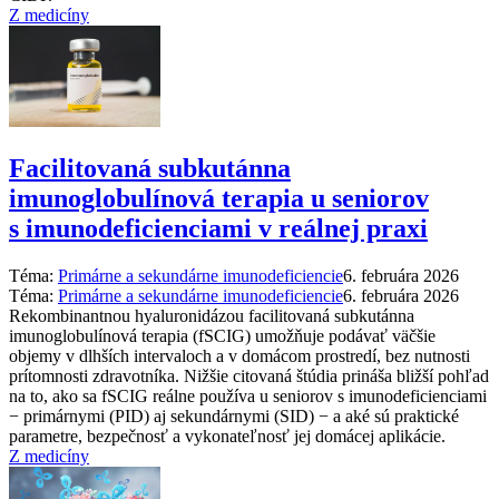
Z medicíny
Facilitovaná subkutánna
imunoglobulínová terapia u seniorov
s imunodeficienciami v reálnej praxi
Téma:
Primárne a sekundárne imunodeficiencie
6. februára 2026
Téma:
Primárne a sekundárne imunodeficiencie
6. februára 2026
Rekombinantnou hyaluronidázou facilitovaná subkutánna
imunoglobulínová terapia (fSCIG) umožňuje podávať väčšie
objemy v dlhších intervaloch a v domácom prostredí, bez nutnosti
prítomnosti zdravotníka. Nižšie citovaná štúdia prináša bližší pohľad
na to, ako sa fSCIG reálne používa u seniorov s imunodeficienciami
−⁠ primárnymi (PID) aj sekundárnymi (SID) −⁠ a aké sú praktické
parametre, bezpečnosť a vykonateľnosť jej domácej aplikácie.
Z medicíny