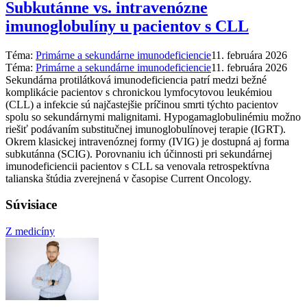
Subkutánne vs. intravenózne
imunoglobulíny u pacientov s CLL
Téma:
Primárne a sekundárne imunodeficiencie
11. februára 2026
Téma:
Primárne a sekundárne imunodeficiencie
11. februára 2026
Sekundárna protilátková imunodeficiencia patrí medzi bežné
komplikácie pacientov s chronickou lymfocytovou leukémiou
(CLL) a infekcie sú najčastejšie príčinou smrti týchto pacientov
spolu so sekundárnymi malignitami. Hypogamaglobulinémiu možno
riešiť podávaním substitučnej imunoglobulínovej terapie (IGRT).
Okrem klasickej intravenóznej formy (IVIG) je dostupná aj forma
subkutánna (SCIG). Porovnaniu ich účinnosti pri sekundárnej
imunodeficiencii pacientov s CLL sa venovala retrospektívna
talianska štúdia zverejnená v časopise Current Oncology.
Súvisiace
Z medicíny