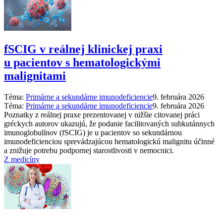
fSCIG v reálnej klinickej praxi
u pacientov s hematologickými
malignitami
Téma:
Primárne a sekundárne imunodeficiencie
9. februára 2026
Téma:
Primárne a sekundárne imunodeficiencie
9. februára 2026
Poznatky z reálnej praxe prezentovanej v nižšie citovanej práci
gréckych autorov ukazujú, že podanie facilitovaných subkutánnych
imunoglobulínov (fSCIG) je u pacientov so sekundárnou
imunodeficienciou sprevádzajúcou hematologickú malignitu účinné
a znižuje potrebu podpornej starostlivosti v nemocnici.
Z medicíny