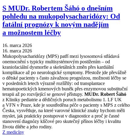
S MUDr. Robertem Šáhó o dnešním
pohledu na mukopolysacharidózy: Od
fatální prognózy k novým nadějím
a možnostem léčby
16. marca 2026
16. marca 2026
Mukopolysacharidózy (MPS) patří mezi lysosomová střádavá
onemocnění s typicky multisystémovým postižením –⁠ od
kraniofaciální dysmorfie a skeletálních změn přes kardiální
komplikace až po neurologické symptomy. Přestože jde převážně
o dětské pacienty s často závažnou prognózou, možnosti léčby se
v posledních letech výrazně rozšířily: od transplantace
hematopoetických kmenových buněk přes enzymovou substituční
terapii až po rozvíjející se genové přístupy.
MUDr. Robert Šáhó
z Kliniky pediatrie a dědičných poruch metabolismu 1. LF UK
a VFN v Praze, kde je soustředěna péče o pacienty s MPS z celého
Česka, vysvětluje, na které varovné klinické znaky bychom měli
myslet, jak prakticky postupovat v diagnostice a proč je časné
stanovení diagnózy klíčové pro skutečný přínos léčby i kvalitu
života dítěte a jeho rodiny.
Z medicíny