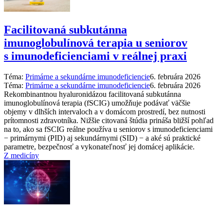
Facilitovaná subkutánna
imunoglobulínová terapia u seniorov
s imunodeficienciami v reálnej praxi
Téma:
Primárne a sekundárne imunodeficiencie
6. februára 2026
Téma:
Primárne a sekundárne imunodeficiencie
6. februára 2026
Rekombinantnou hyaluronidázou facilitovaná subkutánna
imunoglobulínová terapia (fSCIG) umožňuje podávať väčšie
objemy v dlhších intervaloch a v domácom prostredí, bez nutnosti
prítomnosti zdravotníka. Nižšie citovaná štúdia prináša bližší pohľad
na to, ako sa fSCIG reálne používa u seniorov s imunodeficienciami
−⁠ primárnymi (PID) aj sekundárnymi (SID) −⁠ a aké sú praktické
parametre, bezpečnosť a vykonateľnosť jej domácej aplikácie.
Z medicíny