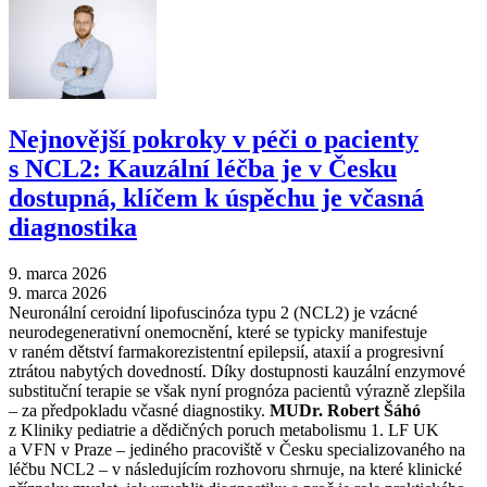
Nejnovější pokroky v péči o pacienty
s NCL2: Kauzální léčba je v Česku
dostupná, klíčem k úspěchu je včasná
diagnostika
9. marca 2026
9. marca 2026
Neuronální ceroidní lipofuscinóza typu 2 (NCL2) je vzácné
neurodegenerativní onemocnění, které se typicky manifestuje
v raném dětství farmakorezistentní epilepsií, ataxií a progresivní
ztrátou nabytých dovedností. Díky dostupnosti kauzální enzymové
substituční terapie se však nyní prognóza pacientů výrazně zlepšila
–⁠ za předpokladu včasné diagnostiky.
MUDr. Robert Šáhó
z Kliniky pediatrie a dědičných poruch metabolismu 1. LF UK
a VFN v Praze –⁠ jediného pracoviště v Česku specializovaného na
léčbu NCL2 –⁠ v následujícím rozhovoru shrnuje, na které klinické