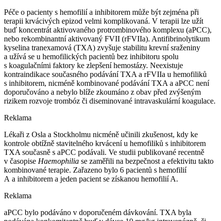
Péče o pacienty s hemofilií a inhibitorem může být zejména při
terapii krvácivých epizod velmi komplikovaná. V terapii lze užít
buď koncentrát aktivovaného protrombinového komplexu (aPCC),
nebo rekombinantní aktivovaný FVII (rFVIIa). Antifibrinolytikum
kyselina tranexamová (TXA) zvyšuje stabilitu krevní sraženiny
a užívá se u hemofilických pacientů bez inhibitoru spolu
s koagulačními faktory ke zlepšení hemostázy. Neexistuje
kontraindikace současného podávání TXA a rFVIIa u hemofiliků
s inhibitorem, nicméně kombinované podávání TXA a aPCC není
doporučováno a nebylo blíže zkoumáno z obav před zvýšeným
rizikem rozvoje trombóz či diseminované intravaskulární koagulace.
Reklama
Lékaři z Osla a Stockholmu nicméně učinili zkušenost, kdy ke
kontrole obtížně stavitelného krvácení u hemofiliků s inhibitorem
TXA současně s aPCC podávali. Ve studii publikované recentně
v časopise
Haemophilia
se zaměřili na bezpečnost a efektivitu takto
kombinované terapie. Zařazeno bylo 6 pacientů s hemofilií
A a inhibitorem a jeden pacient se získanou hemofilií A.
Reklama
aPCC bylo podáváno v doporučeném dávkování. TXA byla