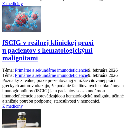
Z medicíny
fSCIG v reálnej klinickej praxi
u pacientov s hematologickými
malignitami
Téma:
Primárne a sekundárne imunodeficiencie
9. februára 2026
Téma:
Primárne a sekundárne imunodeficiencie
9. februára 2026
Poznatky z reálnej praxe prezentovanej v nižšie citovanej práci
gréckych autorov ukazujú, že podanie facilitovaných subkutánnych
imunoglobulínov (fSCIG) je u pacientov so sekundárnou
imunodeficienciou sprevádzajúcou hematologickú malignitu účinné
a znižuje potrebu podpornej starostlivosti v nemocnici.
Z medicíny