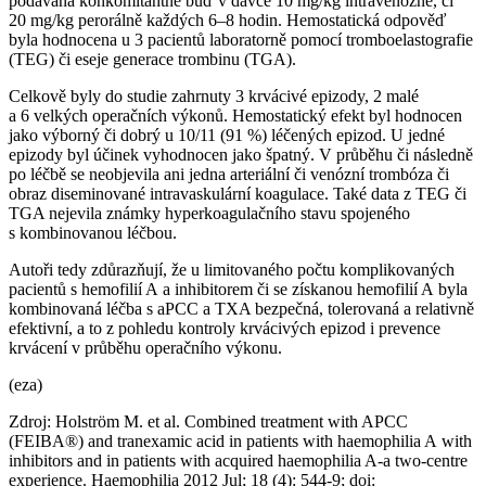
podávána konkomitantně buď v dávce 10 mg⁠/⁠kg intravenózně, či
20 mg⁠/⁠kg perorálně každých 6–8 hodin. Hemostatická odpověď
byla hodnocena u 3 pacientů laboratorně pomocí tromboelastografie
(TEG) či eseje generace trombinu (TGA).
Celkově byly do studie zahrnuty 3 krvácivé epizody, 2 malé
a 6 velkých operačních výkonů. Hemostatický efekt byl hodnocen
jako výborný či dobrý u 10/11 (91 %) léčených epizod. U jedné
epizody byl účinek vyhodnocen jako špatný. V průběhu či následně
po léčbě se neobjevila ani jedna arteriální či venózní trombóza či
obraz diseminované intravaskulární koagulace. Také data z TEG či
TGA nejevila známky hyperkoagulačního stavu spojeného
s kombinovanou léčbou.
Autoři tedy zdůrazňují, že u limitovaného počtu komplikovaných
pacientů s hemofilií A a inhibitorem či se získanou hemofilií A byla
kombinovaná léčba s aPCC a TXA bezpečná, tolerovaná a relativně
efektivní, a to z pohledu kontroly krvácivých epizod i prevence
krvácení v průběhu operačního výkonu.
(eza)
Zdroj: Holström M. et al. Combined treatment with APCC
(FEIBA®) and tranexamic acid in patients with haemophilia A with
inhibitors and in patients with acquired haemophilia A-a two-centre
experience. Haemophilia 2012 Jul; 18 (4): 544-9; doi: