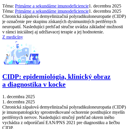
Téma:
Primárne a sekundárne imunodeficiencie
1. decembra 2025
Téma:
Primárne a sekundárne imunodeficiencie
1. decembra 2025
Chronická zápalová demyelinizačná polyradikuloneuropatie (CIDP)
je označenie pre skupinu získaných dysimunitných periférnych
neuropatií. Nasledujúci prehľad stručne uvádza základné možnosti
v rámci iniciálnej aj udržiavacej terapie a jej hodnotenie.
Z medicíny
CIDP: epidemiológia, klinický obraz
a diagnostika v kocke
1. decembra 2025
1. decembra 2025
Chronická zápalová demyelinizačná polyradikuloneuropatia (CIDP)
je imunopatologicky sprostredkované ochorenie postihujúce myelín
periférnych nervov. Nasledujúci stručný prehľad okrem iného
vychádza z odporúčaní EAN/PNS 2021 pre diagnostiku a liečbu
CIDP.