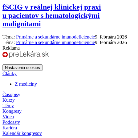
fSCIG v reálnej klinickej praxi
u pacientov s hematologickými
malignitami
Téma:
Primárne a sekundárne imunodeficiencie
9. februára 2026
Téma:
Primárne a sekundárne imunodeficiencie
9. februára 2026
Reklama
Nastavenia cookies
Články
Z medicíny
Časopisy
Kurzy
Témy
Kongresy
Videa
Podcasty
Kariéra
Kalendár kongresov