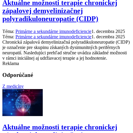
Aktuálne možnosti terapie chronickej
zápalovej demyelinizačnej
polyradikuloneuropatie (CIDP)
Téma:
Primárne a sekundárne imunodeficiencie
1. decembra 2025
Téma:
Primárne a sekundárne imunodeficiencie
1. decembra 2025
Chronická zápalová demyelinizačná polyradikuloneuropatie (CIDP)
je označenie pre skupinu získaných dysimunitných periférnych
neuropatií. Nasledujúci prehľad stručne uvádza základné možnosti
v rámci iniciálnej aj udržiavacej terapie a jej hodnotenie.
Reklama
Odporúčané
Z medicíny
Aktuálne možnosti terapie chronickej