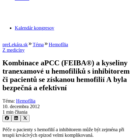
Kalendár kongresov
preLekára.sk
Téma
Hemofília
Z medicíny
Kombinace aPCC (FEIBA®) a kyseliny
tranexamové u hemofiliků s inhibitorem
či pacientů se získanou hemofilií A byla
bezpečná a efektivní
Téma
:
Hemofília
10. decembra 2012
1 min čítania
Péče o pacienty s hemofilií a inhibitorem může být zejména při
terapii krvácivých epizod velmi komplikovaná.