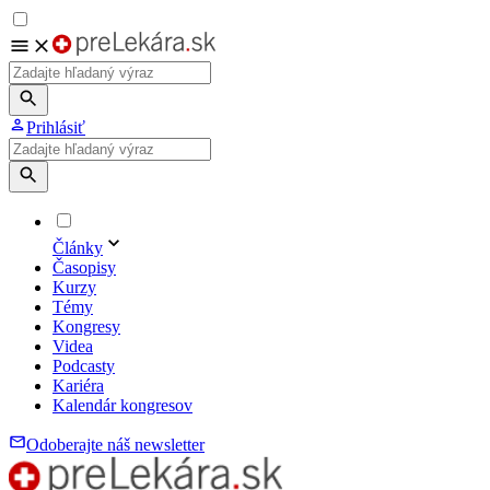
Prihlásiť
Články
Časopisy
Kurzy
Témy
Kongresy
Videa
Podcasty
Kariéra
Kalendár kongresov
Odoberajte náš newsletter