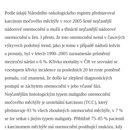
Podle údajů Národního onkologického registru představoval
karcinom močového měchýře v roce 2005 šesté nejčastější
nádorové onemocnění u mužů a třinácté nejčastější nádorové
onemocnění u žen. I přesto, že toto onemocnění nemá v časových
výkyvech podobný trend, jako je tomu v případě nádorů ledvin
a prostaty, byl v letech 1990–2005 zaznamenán průměrný
meziroční nárůst o 6 %. Křivka morta­lity v ČR ve srovnání se
vzestupem křivky incidence za posledních 20 let roste poměrně
pomalu, což znamená, že došlo ke zlepšení diagnostických
postupů se záchytem onemocnění v jeho včasné fázi.
Nejčastějším histologickým typem maligního onemocnění
močového měchýře je uroteliální karcinom (TCC), který
představuje 93 % všech zhoubných onemocnění měchýře, v 7 %
se lze setkat s jiným typem malignity. Přibližně 75–85 % pacientů
s karcinomem měchýře má onemocnění postihující mukózu, kdy