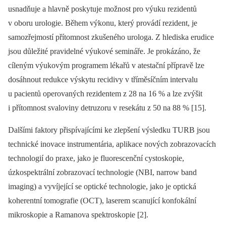
usnadňuje a hlavně poskytuje možnost pro výuku rezidentů
v oboru urologie. Během výkonu, který provádí rezident, je
samozřejmostí přítomnost zkušeného urologa. Z hlediska erudice
jsou důležité pravidelné výukové se­mi­náře. Je prokázáno, že
cíleným výukovým programem lékařů v atestační přípravě lze
dosáhnout redukce výskytu recidivy v tříměsíčním intervalu
u pacientů operovaných rezidentem z 28 na 16 % a lze zvýšit
i přítomnost svaloviny detruzoru v resekátu z 50 na 88 % [15].
Dalšími faktory přispívajícími ke zlep­šení výsledku TURB jsou
technické inovace instrumentária, aplikace nových zobrazovacích
technologií do praxe, jako je fluorescenční cystoskopie,
úzkospektrální zobrazovací technologie (NBI, narrow band
imaging) a vyvíjející se optické technologie, jako je optická
koherentní tomografie (OCT), laserem scanující konfokální
mikro­skopie a Ramanova spektroskopie [2].