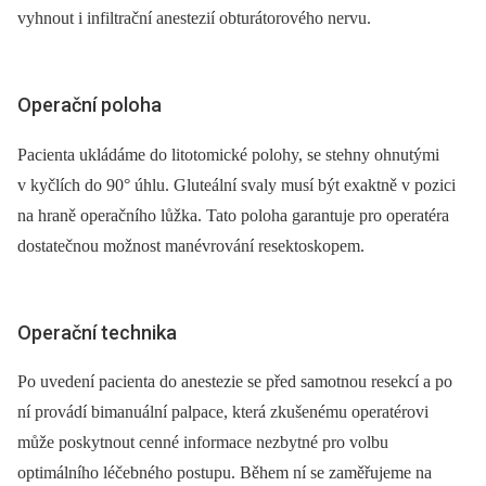
vyhnout i infiltrační anestezií obturátorového nervu.
Operační poloha
Pacienta ukládáme do litotomické polohy, se stehny ohnutými
v kyčlích do 90° úhlu. Gluteální svaly musí být exaktně v pozici
na hraně operačního lůžka. Tato poloha garantuje pro operatéra
dostatečnou možnost manévrování resektoskopem.
Operační technika
Po uvedení pacienta do anestezie se před samotnou resekcí a po
ní provádí bi­manuální palpace, která zkušenému ope­ratérovi
může poskytnout cenné infor­mace nezbytné pro volbu
optimálního léčebného postupu. Během ní se zaměřujeme na