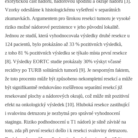
exofytickou část nádoru, nádorovou spodinu a okraje nádoru [3].
Vzorky odesíláme k histolo­gickému vyšetření v separátních
zkumav­kách. Argumentem pro širokou resekci tumoru je vysoké
riziko možné nádorové perzistence v jeho původní lokalitě.
Jednou ze studií, která vyhodnocovala výsledky druhé resekce u
124 pacientů, bylo prokázáno až 33 % pozitivních vý­sledků,
z toho 81 % pozitivních výsledku se týkalo místa první resekce
[8]. Výsledky EORTC studie prokázaly 30% výskyt včasné
recidivy po TURB solitárních tumorů [9]. Je nesporným faktem,
že toto procento může být způsobeno nekom­­pletní resekcí a může
být signifikantně redukováno rozšířenou separátní resekcí již
resekované plochy a nádorových okrajů, což může mít pozitivní
efekt na onkolo­gický výsledek [10]. Hluboká resekce zastihující
i svalovinu detruzoru je nezbytná pro správné vyhodnocení
stagingu. Riziko podhodnocení u T1 nádorů je silně závislé na
tom, zda při první resekci došlo i k resekci svaloviny detruzoru.