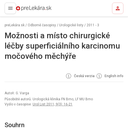
preLekára.sk
preLekára.sk
/
Odborné časopisy
/
Urologické listy
/
2011 - 3
Možnosti a místo chirurgické
léčby superficiálního karcinomu
močového měchýře
Česká verzia
English info
Autoři: G. Varga
Působiště autorů: Urologická klinika FN Brno, LF MU Brno
Vyšlo v časopise:
Urol List 2011; 9(3): 16-21
Souhrn