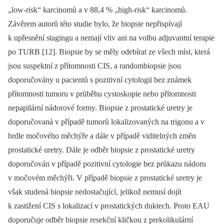
„low-risk“ karcinomů a v 88,4 % „high-risk“ karcinomů.
Závěrem autorů této studie bylo, že biopsie nepřispívají
k upřesnění stagingu a nemají vliv ani na volbu adjuvantní terapie
po TURB [12]. Biopsie by se měly odebírat ze všech míst, která
jsou suspektní z přítomnosti CIS, a randombiopsie jsou
doporučovány u pacientů s pozitivní cytologii bez známek
přítomnosti tumoru v průběhu cystoskopie nebo přítomnosti
nepapilární nádorové formy. Biopsie z prostatické uretry je
doporučovaná v případě tumorů lokalizovaných na trigonu a v
hrdle močového měchýře a dále v případě viditelných změn
prosta­tické uretry. Dále je odběr biopsie z prostatické uretry
doporučován v případě pozitivní cytologie bez průkazu nádoru
v močovém měchýři. V případě biopsie z prostatické uretry je
však studená biopsie nedostačující, jelikož nemusí dojít
k zastižení CIS s lokalizací v prostatických duktech. Proto EAU
doporučuje odběr biopsie resekční kličkou z prekolikulární