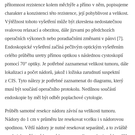
přítomnost rezistence kolem měchýře a přímo v něm, popisujeme
charakter a konzistenci této rezistence, její pohyblivost a velikost.
Výtěžnost tohoto vyšetření může být zkreslena nedostatečnou
svalovou relaxací a obezitou, dále jizvami po předchozích
operačních výkonech nebo poradiačními změnami v pánvi [7].
Endoskopické vyšetření začíná pečlivým optickým vyšetřením
celého průběhu uretry přímou optikou s následnou cystoskopií
pomocí 70° optiky. Je potřebné zaznamenat velikost tumoru, dále
loka­lizaci a počet nádorů, jakož i ložiska zarudnutí suspektní
z CIS. Tyto nálezy je po­třebné zaznamenat do diagramu, který
musí být součástí operačního protokolu. Nedílnou součástí
endoskopie by měl být odběr poplachové cytologie.
Průběh samotné resekce nádoru závisí na velikosti tumoru.
Nádory do 1 cm v prů­měru lze resekovat vcelku i s nádorovou
spodinou. Větší nádory je nutné resekovat separátně, a to zvláště