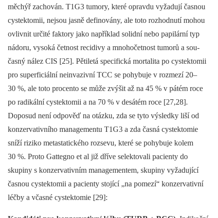
měchýř zacho­ván. T1G3 tumory, které opravdu vyžadují časnou
cystektomii, nejsou jasně definovány, ale toto rozhodnutí mohou
ovlivnit určité faktory jako například solidní nebo papilární typ
nádoru, vysoká četnost recidivy a mnohočetnost tumorů a sou­
časný nález CIS [25]. Pětiletá specifická mortalita po cystektomii
pro superficiální neinvazivní TCC se pohybuje v rozmezí 20–
30 %, ale toto procento se může zvýšit až na 45 % v pátém roce
po radikální cystektomii a na 70 % v desátém roce [27,28].
Doposud není odpověď na otázku, zda se tyto výsledky liší od
konzervativního managementu T1G3 a zda časná cystektomie
sníží riziko metasta­tického rozsevu, které se pohybuje kolem
30 %. Proto Gattegno et al již dříve selektovali pacienty do
skupiny s konzervativním managementem, skupiny vyžadující
časnou cystektomii a pacienty stojící „na pomezí“ konzervativní
léčby a včasné cystektomie [29]: