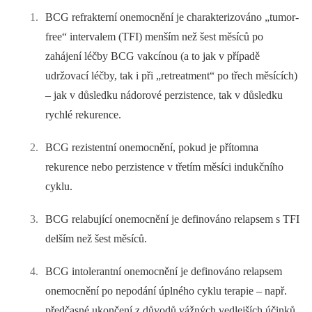
BCG refrakterní onemocnění je charakterizováno „tumor-
free“ intervalem (TFI) menším než šest měsíců po
zahájení léčby BCG vakcínou (a to jak v případě
udržovací léčby, tak i při „retreatment“ po třech měsících)
–⁠ jak v důsledku nádorové perzistence, tak v důsledku
rychlé rekurence.
BCG rezistentní onemocnění, pokud je přítomna
rekurence nebo perzistence v třetím měsíci indukčního
cyklu.
BCG relabující onemocnění je definováno relapsem s TFI
delším než šest měsíců.
BCG intolerantní onemocnění je definováno relapsem
onemocnění po ne­podání úplného cyklu terapie –⁠ např.
předčasné ukončení z důvodů vážných vedlejších účinků