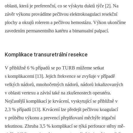
oblasti, která je preferenční, co se výskytu duktů týče [2]. Na
závěr výkonu provádíme pečlivou elektrokoagulaci resekční
plochy a okrajů rolerem a pečlivou hemostázu. Výkon ukončíme
zavedením permanentního katétru a bimanualní palpací.
Komplikace transuretrální resekce
V přibližně 6 % případů se po TURB můžeme setkat
s komplikacemi [13]. Jejich frekvence se zvyšuje v případě
velkých nádorů, mnohočetných nádorů, nádorů lokalizovaných
v oblasti vertexu a závisí také na zkušenostech operatéra.
Nejčastější komplikací je krvácení, vyskytující se přibližně v
2,3 % případů [13]. Krvácení lze předejít pečlivou koagulací
v průběhu výkonu a prevencí přeplňovaní měchýře irigační
tekutinou. Zhruba 3,5 % komplikací se týká perforace stěny mě­