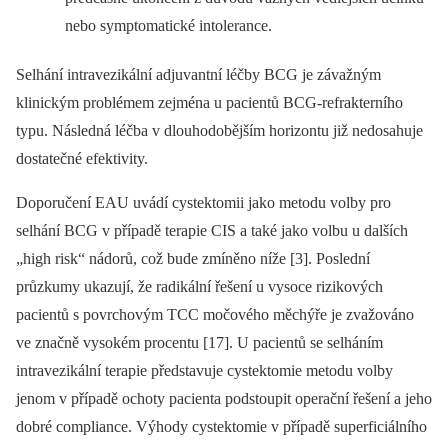
nebo symptomatické intolerance.
Selhání intravezikální adjuvantní léčby BCG je závažným
klinickým problémem zejména u pacientů BCG-refrakterního
typu. Následná léčba v dlouhodobějším horizontu již nedosahuje
dostatečné efektivity.
Doporučení EAU uvádí cystektomii jako metodu volby pro
selhání BCG v případě terapie CIS a také jako volbu u dalších
„high risk“ nádorů, což bude zmíněno níže [3]. Poslední
průzkumy ukazují, že radikální řešení u vysoce rizikových
pacientů s povrchovým TCC močového měchýře je zvažováno
ve značně vysokém procentu [17]. U pacientů se selháním
intravezikální terapie představuje cystektomie metodu volby
jenom v případě ochoty pacienta podstoupit operační řešení a jeho
dobré compliance. Výhody cystektomie v případě superficiálního