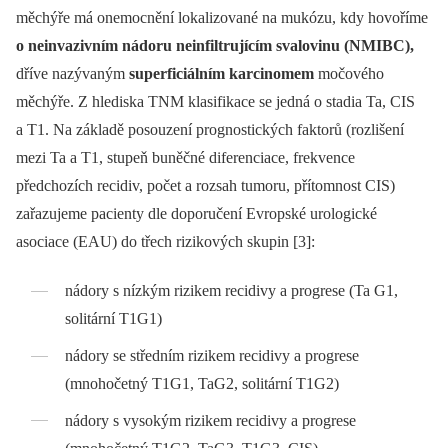
měchýře má one­moc­nění lokalizované na mukózu, kdy hovoříme
o neinvazivním nádoru neinfiltrujícím svalovinu (NMIBC),
dříve nazýva­ným
superficiálním karcinomem
močo­vého
měchýře. Z hlediska TNM klasifikace se jedná o stadia Ta, CIS
a T1. Na základě posouzení prognostických faktorů (rozli­šení
mezi Ta a T1, stupeň buněčné dife­renciace, frekvence
předchozích recidiv, počet a rozsah tumoru, přítomnost CIS)
zařazujeme pacienty dle doporučení Evropské urologické
asociace (EAU) do třech rizikových skupin [3]:
nádory s nízkým rizikem recidivy a progrese (Ta G1,
solitární T1G1)
nádory se středním rizikem recidivy a progrese
(mnohočetný T1G1, TaG2, solitární T1G2)
nádory s vysokým rizikem recidivy a progrese