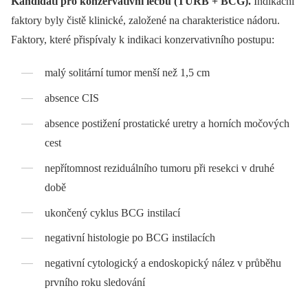
Kandidáti pro konzervativní léčbu (TURB + BCG).
Indikační
faktory byly čistě klinické, založené na charakteristice nádoru.
Faktory, které přispívaly k indikaci konzervativního postupu:
malý solitární tumor menší než 1,5 cm
absence CIS
absence postižení prostatické uretry a horních močových
cest
nepřítomnost reziduálního tumoru při resekci v druhé
době
ukončený cyklus BCG instilací
negativní histologie po BCG instilacích
negativní cytologický a endoskopický nález v průběhu
prvního roku sledování