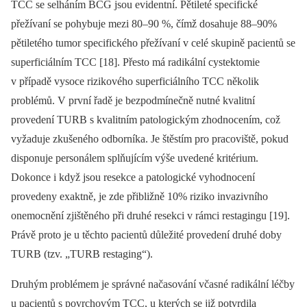
TCC se selháním BCG jsou evidentní. Pětileté specifické
přežívaní se pohybuje mezi 80–90 %, čímž dosahuje 88–90%
pěti­­letého tumor specifického přežívaní v celé skupině pacientů se
superficiálním TCC [18]. Přesto má radikální cystektomie
v případě vysoce rizikového superficiálního TCC několik
problémů. V první řadě je bezpodmínečně nutné kvalitní
provedení TURB s kvalitním patologickým zhodnocením, což
vyžaduje zkušeného odborníka. Je štěstím pro pracoviště, pokud
dispo­nuje personálem splňujícím výše uvedené kritérium.
Dokonce i když jsou resekce a patologické vyhodnocení
provedeny exaktně, je zde přibližně 10% riziko invazivního
onemocnění zjištěného při druhé resekci v rámci restagingu [19].
Právě proto je u těchto pacientů důležité provedení druhé doby
TURB (tzv. „TURB restaging“).
Druhým problémem je správné na­ča­sování včasné radikální léčby
u pacientů s povrchovým TCC, u kterých se již potvr­dila