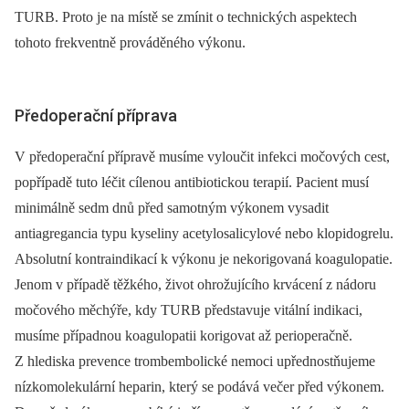
TURB. Proto je na místě se zmínit o technických aspektech
tohoto frekventně prováděného výkonu.
Předoperační příprava
V předoperační přípravě musíme vyloučit infekci močových cest,
popřípadě tuto léčit cílenou antibiotickou terapií. Pacient musí
minimálně sedm dnů před samotným výkonem vysadit
antiagregancia typu kyse­liny acetylosalicylové nebo klopidogrelu.
Absolutní kontraindikací k výkonu je nekorigovaná koagulopatie.
Jenom v případě těžkého, život ohrožujícího krvácení z ná­doru
močového měchýře, kdy TURB představuje vitální indikaci,
musíme případnou koagulopatii korigovat až perioperačně.
Z hlediska prevence trombembolické nemoci upřednostňujeme
nízkomole­ku­lární heparin, který se podává večer před výkonem.