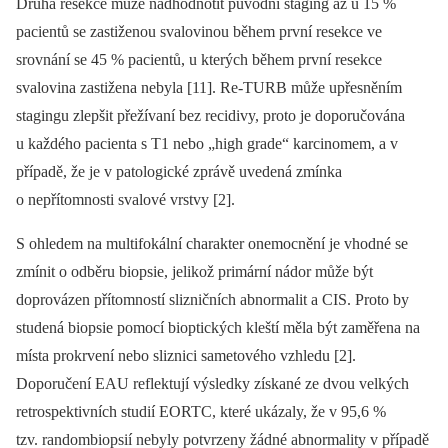
Druhá resekce může nadhodnotit původní staging až u 15 %
pacientů se zastiženou svalovinou během první resekce ve
srovnání se 45 % pa­cientů, u kterých během první resekce
svalovina zastižena nebyla [11]. Re-TURB může upřesněním
stagingu zlepšit přežívaní bez recidivy, proto je doporučována
u každého pacienta s T1 nebo „high grade“ karcinomem, a v
případě, že je v patologické zprávě uvedená zmínka
o nepřítomnosti svalové vrstvy [2].
S ohledem na multifokální charakter onemocnění je vhodné se
zmínit o odběru biopsie, jelikož primární nádor může být
doprovázen přítomností slizničních abnormalit a CIS. Proto by
studená biopsie pomocí bioptických kleští měla být zaměřena na
místa prokrvení nebo sliznici sametového vzhledu [2].
Doporučení EAU reflektují výsledky získané ze dvou velkých
retrospektivních studií EORTC, které uká­zaly, že v 95,6 %
tzv. randombiopsií nebyly potvrzeny žádné abnormality v případě