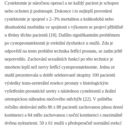
Cystektomie je náročnou operací a ne každý pacient je schopen
nebo ochoten ji podstoupit. Dokonce i to nejlepší provedení
cystektomie je spojené s 2–3% mortalitou a krátkodobá nebo
dlouhodobá morbidita ve spojitosti s výkonem se projeví přibližně
u třetiny těchto pacientů [18]. Dalším signifikantním problémem
po cystoprostatektomii je erektilní dysfunkce u mužů. Zda je
odpovědí na tento problém technika šetřící prostatu, se zatím ještě
nepotvrdilo. Zachování sexuálních funkcí po této technice je
mnohem lepší než nervy šetřící cystoprostatektomie. Jedna ze
studií prezentovala u dobře selektované skupiny 100 pacientů
výsledky trans­­-ure­terální resekce prostaty s histologic­kým
vyšetřením prostatické uretry s následnou cystektomií a ileální
ortotopickou náhra­dou močového měchýře [22]. V průběhu
ročního sledování mělo 86 z 88 pacientů zachovanou plnou denní
kontinenci a 84 mělo zachovanou i noční kontinenci s maximálně
dvěma nykturiemi. 50 z 61 mužů s předoperačně normální erekcí