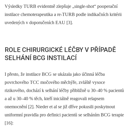
Výsledky TURB evidentně zlepšuje „single-shot“ pooperační
instilace chemo­terapeutika a re-TURB podle indikačních kritérii
uvedených v doporučeních EAU [3].
ROLE CHIRURGICKÉ LÉČBY V PŘÍPADĚ
SELHÁNÍ BCG INSTILACÍ
I přesto, že instilace BCG se ukázala jako účinná léčba
povrchového TCC močového měchýře, zvláště vysoce
rizikového, do­chází k selhání léčby přibližně u 30–40 % pacientů
a až u 30–40 % těch, kteří iniciálně reagovali relapsem
onemocnění [2]. Nieder et al se již dříve pokusili poskytnout
uniformní pravidla pro definici pacientů se selháním BCG terapie
[16]: