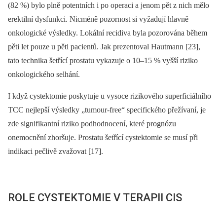
(82 %) bylo plně potentních i po operaci a jenom pět z nich mělo
erektilní dysfunkci. Nicméně pozornost si vyžadují hlavně
onkologické výsledky. Lokální recidiva byla pozorována během
pěti let pouze u pěti pacientů. Jak prezentoval Hautmann [23],
tato technika šetřící prostatu vykazuje o 10–15 % vyšší riziko
onkologického selhání.
I když cystektomie poskytuje u vysoce rizikového superficiálního
TCC nejlepší výsledky „tumour-free“ specifického přežívaní, je
zde signifikantní riziko podhodnocení, které prognózu
onemocnění zhoršuje. Prostatu šetřící cystektomie se musí při
indikaci pečlivě zvažovat [17].
ROLE CYSTEKTOMIE V TERAPII CIS