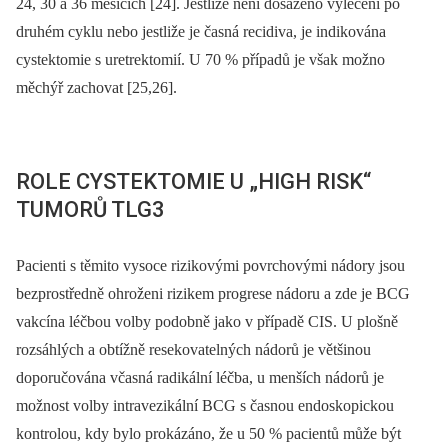
24, 30 a 36 mě­sících [24]. Jestliže není dosaženo vyléčení po
druhém cyklu nebo jestliže je časná recidiva, je indikována
cystektomie s uret­rektomií. U 70 % případů je však možno
měchýř zachovat [25,26].
ROLE CYSTEKTOMIE U „HIGH RISK“
TUMORŮ TLG3
Pacienti s těmito vysoce rizikovými povrchovými nádory jsou
bezprostředně ohro­ženi rizikem progrese nádoru a zde je BCG
vakcína léčbou volby podobně jako v případě CIS. U plošně
rozsáhlých a obtížně resekovatelných nádorů je většinou
doporučována včasná radikální léčba, u menších nádorů je
možnost volby intravezikální BCG s časnou endoskopic­kou
kontrolou, kdy bylo prokázáno, že u 50 % pacientů může být