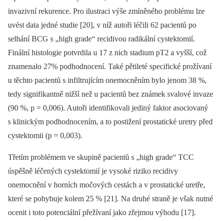
invazivní rekurence. Pro ilustraci výše zmíněného problému lze
uvést data jedné studie [20], v níž autoři léčili 62 pacientů po
selhání BCG s „high grade“ recidivou radikální cystektomií.
Finální histologie potvrdila u 17 z nich stadium pT2 a vyšší, což
znamenalo 27% podhodnocení. Také pětileté specifické prožívaní
u těchto pacientů s infiltrujícím onemocněním bylo jenom 38 %,
tedy signifikantně nižší než u pacientů bez známek svalové invaze
(90 %, p = 0,006). Autoři identifikovali jediný faktor asociovaný
s klinickým podhodnocením, a to postižení prostatické uretry před
cystektomii (p = 0,003).
Třetím problémem ve skupině pa­cientů s „high grade“ TCC
úspěšně léčených cystektomií je vysoké riziko recidivy
onemocnění v horních močových cestách a v prostatické uretře,
které se pohybuje kolem 25 % [21]. Na druhé straně je však nutné
ocenit i toto potenciální přežívaní jako zřejmou výhodu [17].