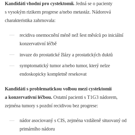
Kandidáti vhodní pro cystektomii.
Jedná se o pacienty
s vysokým rizikem progrese a/nebo metastáz. Nádorová
charakteristika zahrnovala:
recidiva onemocnění méně než šest měsíců po iniciální
konzervativní léčbě
invaze do prostatické žlázy a prostatic­kých duktů
symptomatický tumor a/nebo tumor, který nelze
endoskopicky kompletně resekovat
Kandidáti s problematickou volbou mezi cystektomií
a konzervativní léčbou.
Ostatní pacienti s T1G3 nádorem,
zejména tumory s pozdní recidivou bez progrese:
nádor asociovaný s CIS, zejména vzdá­leně situovaný od
primárního nádoru