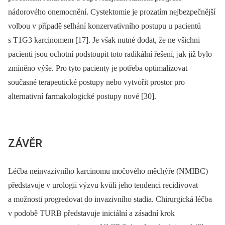
nádorového onemocnění. Cystektomie je prozatím nejbezpečnější
volbou v případě selhání konzervativního postupu u pacientů
s T1G3 karcinomem [17]. Je však nutné dodat, že ne všichni
pacienti jsou ochotní podstoupit toto radikální řešení, jak již bylo
zmíněno výše. Pro tyto pacienty je potřeba optimalizovat
současné terapeutické po­stupy nebo vytvořit prostor pro
alternativní farmakologické postupy nové [30].
ZÁVĚR
Léčba neinvazivního karcinomu močového měchýře (NMIBC)
představuje v urologii výzvu kvůli jeho tendenci recidivovat
a možnosti progredovat do invazivního stadia. Chirurgická léčba
v podobě TURB představuje iniciální a zásadní krok