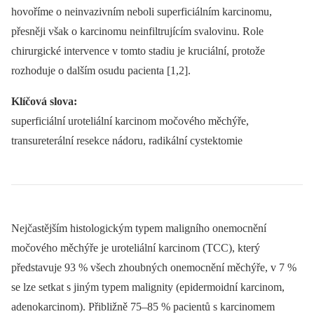
hovoříme o ne­invazivním neboli superficiálním karcinomu,
přesněji však o karcinomu neinfiltrujícím svalovinu. Role
chirurgické intervence v tomto stadiu je kruciální, protože
rozhoduje o dalším osudu pacienta [1,2].
Klíčová slova:
superficiální uroteliální karcinom močového měchýře,
transureterální resekce nádoru, radikální cystektomie
Nejčastějším histologickým typem malig­ního onemocnění
močového měchýře je uroteliální karcinom (TCC), který
představuje 93 % všech zhoubných onemocnění měchýře, v 7 %
se lze setkat s jiným typem malignity (epidermoidní karcinom,
adenokarcinom). Přibližně 75–85 % pa­cientů s karcinomem