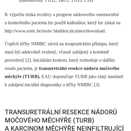
(mnohočetný T1G2, TaG3, T1G3, CIS)
K výpočtu rizika recidivy a progrese nádorového onemocnění
u konkrétního pacienta lze použít kalkulátor, který lze získat na
http://www.eortc.be/tools/ bladdercalculator/download.
Úspěch léčby NMIBC závisí na tera­peu­tickém přístupu, který
musí být adekvátně zvolený, včasně zahájený a korektně
provedený [2]. Iniciálním krokem, který rozhoduje o dalším
osudu pacienta, je
transuretrální resekce nádoru močového
měchýře (TURB).
EAU doporučuje TURB jako zlatý standard
k zahájení iniciální diagnostiky a léčby NMIBC [3].
TRANSURETRÁLNÍ RESEKCE NÁDORŮ
MOČOVÉHO MĚCHÝŘE (TURB)
A KARCINOM MĚCHÝŘE NEINFILTRUJÍCÍ