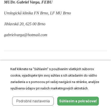
MUDr. Gabriel Varga, FEBU
Urologická klinika FN Brno, LF MU Brno
Jihlavská 20, 625 00 Brno
gabrielvarga@hotmail.com
ZDROJE
Keď kliknete na "Súhlasím" s používaním všetkých súborov
1. http://www.svod.cz/analysez
cookie, vyjadrujete tým svoj súhlas s ich ukladaním do vášho
2. Babjuk M. Transurethral Resection of Non–muscle-invasive
zariadenia a s pomocou pri vašej navigácii na stránke, analýze
Bladder Cancer. Eur Urol 2009; Suppl 8 : 542–548.
využívania údajov pri našich marketingových aktivitách.
3. Babjuk M, Oosterlinck W, Sylvester R et al. EAU Guidelines on non-
muscle-invasive urothelial carcinoma of the bladder. Eur Urol 2008; 54(2):
Podrobné nastavenia
Súhlasím a pokračovať
303–314.
4. Babjuk M, Oosterlinck W, Sylvester R et al. Guidelines on TaT1 (non-