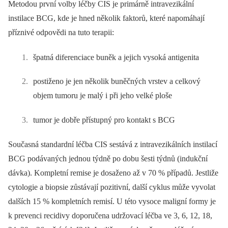
Metodou první volby léčby CIS je primárně intravezikální
instilace BCG, kde je hned několik faktorů, které napomáhají
příznivé odpovědi na tuto terapii:
špatná diferenciace buněk a jejich vysoká antigenita
postiženo je jen několik buněčných vrstev a celkový
objem tumoru je malý i při jeho velké ploše
tumor je dobře přístupný pro kontakt s BCG
Současná standardní léčba CIS sestává z intravezikálních instilací
BCG podávaných jednou týdně po dobu šesti týdnů (indukční
dávka). Kompletní remise je dosaženo až v 70 % případů. Jestliže
cytologie a biopsie zůstávají pozitivní, další cyklus může vyvolat
dalších 15 % kompletních remisí. U této vysoce maligní formy je
k prevenci recidivy doporučena udržovací léčba ve 3, 6, 12, 18,