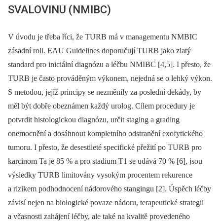
SVALOVINU (NMIBC)
V úvodu je třeba říci, že TURB má v ma­nagementu NMBIC
zásadní roli. EAU Guide­lines doporučují TURB jako zlatý
standard pro iniciální diagnózu a léčbu NMIBC [4,5]. I přesto, že
TURB je často prováděným výkonem, nejedná se o lehký výkon.
S metodou, jejíž principy se ne­změ­nily za poslední dekády, by
měl být dobře obeznámen každý urolog. Cílem procedury je
potvrdit histologickou diagnózu, určit staging a grading
onemocnění a dosáhnout kompletního odstranění exofytického
tumoru. I přesto, že desestileté specifické přežití po TURB pro
karcinom Ta je 85 % a pro stadium T1 se udává 70 % [6], jsou
výsledky TURB limitovány vysokým procentem rekurence
a rizikem podhodnocení nádorového stangingu [2]. Úspěch léčby
závisí nejen na biologické povaze nádoru, terapeutické strategii
a včasnosti zahájení léčby, ale také na kvalitě provedeného