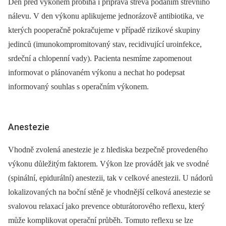
Den před výkonem probíhá i příprava střeva podáním střevního
ná­levu. V den výkonu aplikujeme jednorázově antibiotika, ve
kterých pooperačně pokračujeme v případě rizikové skupiny
jedinců (imunokompromitovaný stav, reci­di­vující uroinfekce,
srdeční a chlopenní vady). Pacienta nesmíme zapomenout
informovat o plánovaném výkonu a nechat ho podepsat
informovaný souhlas s ope­račním výkonem.
Anestezie
Vhodně zvolená anestezie je z hlediska bezpečně provedeného
výkonu důležitým faktorem. Výkon lze provádět jak ve svodné
(spinální, epidurální) anestezii, tak v celkové anestezii. U nádorů
lokalizovaných na boční stěně je vhodnější celková anestezie se
svalovou relaxací jako prevence obturátorového reflexu, který
může komplikovat operační průběh. Tomuto reflexu se lze