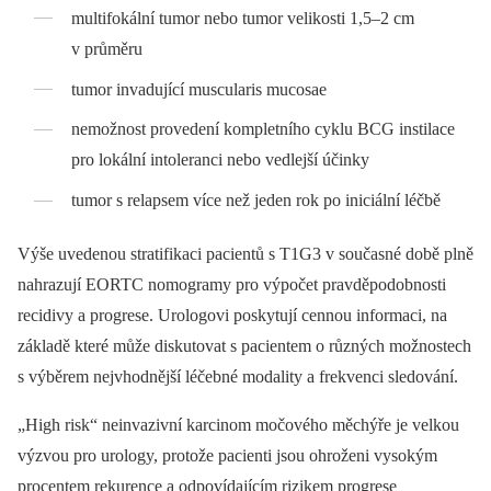
multifokální tumor nebo tumor velikosti 1,5–2 cm
v průměru
tumor invadující muscularis mucosae
nemožnost provedení kompletního cyklu BCG instilace
pro lokální intoleranci nebo vedlejší účinky
tumor s relapsem více než jeden rok po iniciální léčbě
Výše uvedenou stratifikaci pacientů s T1G3 v současné době plně
nahrazují EORTC nomogramy pro výpočet pravdě­podobnosti
recidivy a progrese. Urologovi poskytují cennou informaci, na
základě které může diskutovat s pacientem o růz­ných možnostech
s výběrem nej­vhodnější léčebné modality a frekvenci sledování.
„High risk“ neinvazivní karcinom močového měchýře je velkou
výzvou pro urology, protože pacienti jsou ohroženi vysokým
procentem rekurence a odpovídajícím rizikem progrese