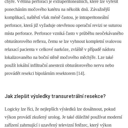
chýře. Většina perforací je extraperitoneálních, které lze vyřešit
ponecháním močo­vého katétru na několik dnů. Závažnější
komplikací, naštěstí však méně častou, je intraperitoneální
perforace, která již vyžaduje otevřenou operační revizi se suturou
místa perforace. Perforace vzniká často v průběhu neočekávaného
obturátorového reflexu, čemu se lze vyhnout kompletní svalovou
relaxací pacienta v celkové narkóze, zvláště v případě nádoru
lokalizovaného na boční stěně močového měchýře. Lze také
použít lo­kální infiltrační anestezii obturátorového nervu nebo
provádět resekci bipolárním resektorem [14].
Jak zlepšit výsledky transuretrální resekce?
Logicky lze říci, že nejlepších výsledků lze dosáhnout, pokud
výkon provádí zkušený urolog. Je také důležité používat moderní
zařízení zahrnující i uzavřený televizní řetězec, který výkon