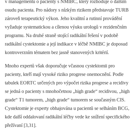
v managementu o pacienty s NMIBC, který rozhoduje o dalším
osudu pacienta. Pro nádory s nízkým rizikem představuje TURB
zároveň terapeutický výkon. Jeho kvalitní a rutinní provádění
vyžaduje systematic­kou a cílenou výuku urologů v rezidenčním
programu. Na druhé straně stojící radi­kální řešení v podobě
radikální cystektomie a její indikace v léčbě NMIBC je doposud
kontroverzním tématem bez jasně stanovených kritérií.
Mnoho expertů však doporučuje včasnou cystektomii pro
pacienty, kteří mají vysoké riziko progrese onemocnění. Podle
tabulek EORTC určených pro výpočet rizika progrese a recidivy
se jedná o pacienty s mnohočetnou „high grade“ recidivou, „high
grade“ T1 tumorem, „high grade“ tumorem se současným CIS.
Cystektomie je experty obhajována u pacientů se selháním BCG,
kde další oddalovaní radikální léčby vede ke snížení specific­kého
přežívaní [3,31].