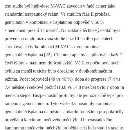
této studie byl high-dose M-VAC zaveden v řadě center jako
standardní te­rapeutický režim. Ve studiích fáze II prokázal
gemcitabin v kombinaci s cisplatinou odpověď v 50 %
s mediánem pře­žití 14 měsíců. Na základě těchto výsledků byla
provedena randomizovaná studie fáze III na 405 pacientech
srovnávající čtyřkombinaci M-VAC s dvojkombinací
gemcitabin/cisplatina [22]. Chemoterapie byla aplikována každé
čtyři týdny s maxi­mem do šesti cyklů. Většího počtu podaných
cyklů za menší toxicity bylo dosaženo v dvojkombinačním
režimu. Počet odpovědí (49 vs 46 %), doba do progrese (7,4 vs
7,4 měsíce) i celkové přežití (13,8 vs 14,8 měsíce) bylo v obou ra­
menech stejné. Bezpečnostní profil byl ale jednoznačně lepší pro
rameno s gem­­citabinem. Tyto výsledky posunuly kombinaci
gemcitabin/cisplatina na místo standardního režimu pro pokročilý
uroteliální karcinom močového měchýře. U metasta­tického
karcinomu močového měchýře proběhla celá řada studií s taxany.