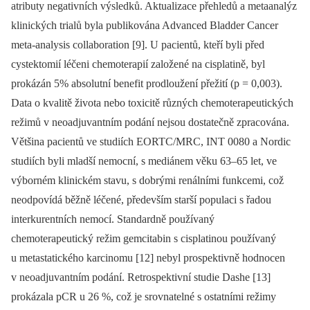
atributy negativních výsledků. Aktua­lizace přehledů a metaanalýz
klinic­kých trialů byla publikována Advanced Bladder Cancer
meta-analysis colla­bo­ra­tion [9]. U pacientů, kteří byli před
cystektomií léčeni chemoterapií založené na cisplatině, byl
prokázán 5% absolutní benefit prodloužení přežití (p = 0,003).
Data o kvalitě života nebo toxicitě různých chemoterapeutických
režimů v neoadjuvantním podání nejsou dostatečně zpracována.
Většina pacientů ve studiích EORTC/MRC, INT 0080 a Nordic
studiích byli mladší nemocní, s mediánem věku 63–65 let, ve
výborném klinickém stavu, s dobrými renálními funkcemi, což
neodpovídá běžně léčené, především starší populaci s řadou
interkurentních nemocí. Standardně používaný
chemoterapeutický režim gemcitabin s cisplatinou používaný
u metastatického karcinomu [12] nebyl prospektivně hodnocen
v neoadjuvantním podání. Retrospektivní studie Dashe [13]
prokázala pCR u 26 %, což je srovnatelné s ostatními režimy