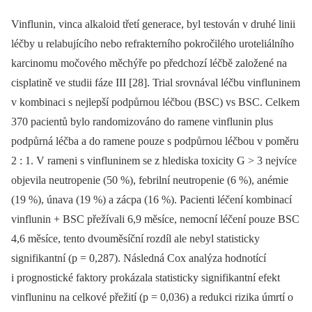
Vinflunin, vinca alkaloid třetí generace, byl testován v druhé linii
léčby u relabujícího nebo refrakterního pokročilého uro­teliálního
karcinomu močového měchýře po předchozí léčbě založené na
cisplatině ve studii fáze III [28]. Trial srovnával léčbu vinfluninem
v kombinaci s nejlepší podpůrnou léčbou (BSC) vs BSC. Celkem
370 pacientů bylo randomizováno do ramene vinflunin plus
podpůrná léčba a do ramene pouze s podpůrnou léčbou v poměru
2 : 1. V rameni s vinfluninem se z hlediska toxicity G > 3 nejvíce
objevila neutropenie (50 %), febrilní neutropenie (6 %), anémie
(19 %), únava (19 %) ­a zácpa (16 %). Pacienti léčení kombinací
vinflunin + BSC přežívali 6,9 měsíce, nemocní léčení pouze BSC
4,6 měsíce, tento dvouměsíční rozdíl ale nebyl sta­tisticky
signifikantní (p = 0,287). Následná Cox analýza hodnotící
i prognostické fak­tory prokázala statisticky signifikantní efekt
vinfluninu na celkové přežití (p = 0,036) a redukci rizika úmrtí o