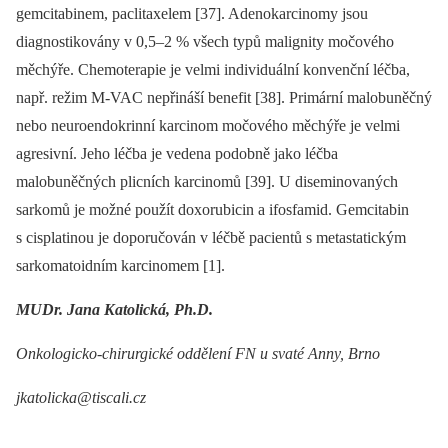
gemcitabinem, paclita­xelem [37]. Adenokarcinomy jsou
diagnostikovány v 0,5–2 % všech typů malignity močového
měchýře. Chemoterapie je velmi individuální konvenční léčba,
např. režim M-VAC nepřináší benefit [38]. Primární malobuněčný
nebo neuro­endokrinní karcinom močového měchýře je velmi
agresivní. Jeho léčba je vedena podobně jako léčba
malobuněčných plicních karcinomů [39]. U diseminovaných
sarkomů je možné použít doxorubicin ­a ifosfamid. Gemci­tabin
s cisplatinou je doporučován v léčbě pacientů s metasta­tickým
sarkomatoidním karcinomem [1].
MUDr. Jana Katolická, Ph.D.
Onkologicko-chirurgické oddělení FN u svaté Anny, Brno
jkatolicka@tiscali.cz