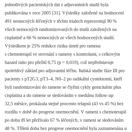
jednotlivých pacientských dat z adjuvantních studií byla
publikována v roce 2005 [31]. Výsledky založené na hodnocení
491 nemocných léčených v těchto trialech reprezentují 90 %
všech nemocných randomizovaných do trialů založených na
cisplatině a 66 % nemocných ze všech hodnocených studií.
Výsledkem je 25% redukce rizika úmrtí pro ramena
s chemoterapií ve srovnání s rameny s kontrolami, s celkovým
hazard ratio pro přežití 0,75 (p = 0,019), což nepředstavuje
spolehlivý základ pro adjuvantní léčbu. Italská studie fáze III pro
pacienty s pT2G3, pT3–4, N0–2 po radi­kální cystektomii, kteří
byli randomizováni do ramene se čtyřmi cykly gemcitabin plus
cisplatina a do ramene se sledováním v mediánu follow-up
32,5 měsíce, proká­zala stejné procento relapsů (43 vs 45 %) bez
rozdílu v době do progrese onemocnění. V rameni s chemoterapií
po dobu tří let přežívalo 67 % léčených, v rameni se sledováním
48 %. Tříletá doba bez progrese onemocnění byla zaznamenána u