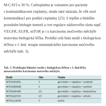
M-CAVI u 30 %. Carboplatina je variantou pro pacienty
s kontraindikacemi cisplatiny, studie také ukázala, že věk není
kontraindikací pro podání cisplatiny [25]. S lepším a hlubším
poznáním biologie tumorů a cest regulace nádorového růstu např.
VEGFR, EGFR, mTOR je i u karcinomu močového měchýře
testována biologická léčba. Probíhá celá řada studií s biologickou
léčbou v I. linii terapie metastatického karcinomu močo­vého
měchýře (tab. 3).
Tab. 3. Probíhající klinické studie s biologickou léčbou v I. linii léčby
metastatického karcinomu močového měchýře.