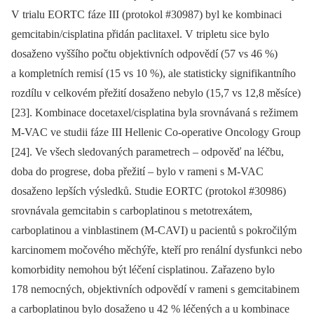
V trialu EORTC fáze III (protokol #30987) byl ke kombinaci
gemcitabin/cisplatina přidán paclitaxel. V tripletu sice bylo
dosaženo vyššího počtu objektivních odpovědí (57 vs 46 %)
a kompletních remisí (15 vs 10 %), ale statisticky signifikantního
rozdílu v celkovém přežití dosaženo nebylo (15,7 vs 12,8 měsíce)
[23]. Kombinace docetaxel/cisplatina byla srovnávaná s režimem
M-VAC ve studii fáze III Hellenic Co-operative Oncology Group
[24]. Ve všech sledovaných parametrech –⁠ odpo­věď na léčbu,
doba do progrese, doba přežití –⁠ bylo v rameni s M-VAC
dosaženo lepších výsledků. Studie EORTC (protokol #30986)
srovnávala gemcitabin s carboplatinou s metotrexátem,
carboplatinou a vinblastinem (M-CAVI) u pacientů s po­kročilým
karcinomem močového měchýře, kteří pro renální dysfunkci nebo
komorbi­dity nemohou být léčení cisplatinou. Zařazeno bylo
178 nemocných, objektivních odpovědí v rameni s gemcitabinem
a carboplatinou bylo dosaženo u 42 % léčených a u kombinace