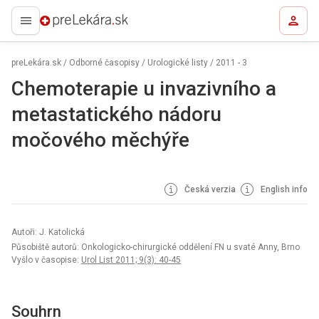
preLekára.sk
preLekára.sk
/
Odborné časopisy
/
Urologické listy
/
2011 - 3
Chemoterapie u invazivního a
metastatického nádoru
močového měchýře
Česká verzia
English info
Autoři: J. Katolická
Působiště autorů: Onkologicko-chirurgické oddělení FN u svaté Anny, Brno
Vyšlo v časopise:
Urol List 2011; 9(3): 40-45
Souhrn