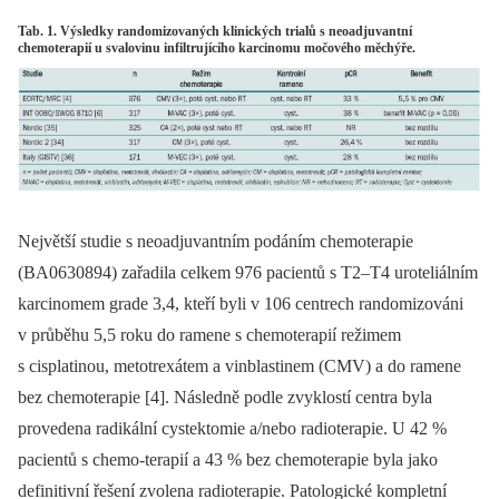
Tab. 1. Výsledky randomizovaných klinických trialů s neoadjuvantní
chemoterapií u svalovinu infiltrujícího karcinomu močového měchýře.
Největší studie s neoadjuvantním po­dá­ním chemoterapie
(BA0630894) zařa­dila celkem 976 pacientů s T2–T4 uroteliálním
karcinomem grade 3,4, kteří byli v 106 cen­trech randomizováni
v průběhu 5,5 roku do ramene s chemoterapií režimem
s cisplatinou, metotrexátem a vinblastinem (CMV) a do ramene
bez chemoterapie [4]. Následně podle zvyklostí centra byla
provedena radikální cystektomie a/nebo radioterapie. U 42 %
pacientů s chemo­-te­rapií a 43 % bez chemoterapie byla jako
definitivní řešení zvolena radioterapie. Patologické kompletní