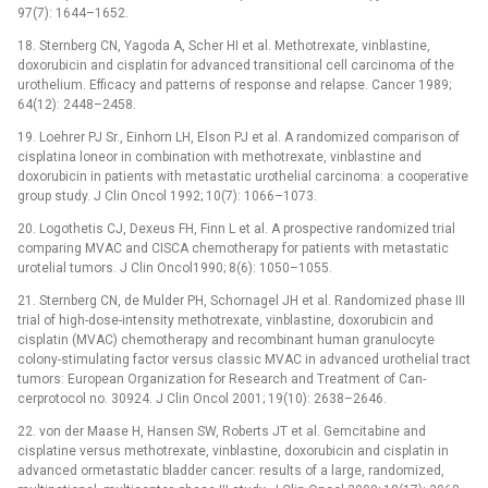
97(7): 1644–1652.
18. Sternberg CN, Yagoda A, Scher HI et al. Metho­trexate, vinblastine,
doxorubicin and cisplatin for advanced transitional cell carcinoma of the
urothe­lium. Efficacy and patterns of response and relapse. Cancer 1989;
64(12): 2448–2458.
19. Loehrer PJ Sr., Einhorn LH, Elson PJ et al. A randomized comparison of
cisplatina loneor in combination with methotrexate, vinblastine and
doxorubicin in patients with metastatic urothelial carcinoma: a co­ope­rative
group study. J Clin Oncol 1992; 10(7): 1066–1073.
20. Logothetis CJ, Dexeus FH, Finn L et al. A prospective randomized trial
comparing MVAC and CISCA chemotherapy for patients with metastatic
urotelial tumors. J Clin Oncol1990; 8(6): 1050–1055.
21. Sternberg CN, de Mulder PH, Schornagel JH et al. Randomized phase III
trial of high-dose-intensity methotrexate, vinblastine, doxorubicin and
cisplatin (MVAC) chemotherapy and recombinant human granulocyte
colony-stimulating factor versus classic MVAC in advanced urothelial tract
tumors: European Organization for Research and Treatment of Can­
cerprotocol no. 30924. J Clin Oncol 2001; 19(10): 2638–2646.
22. von der Maase H, Hansen SW, Roberts JT et al. Gemcitabine and
cisplatine versus methotrexate, vinblastine, doxorubicin and cisplatin in
advanced ormetastatic bladder cancer: results of a large, randomized,