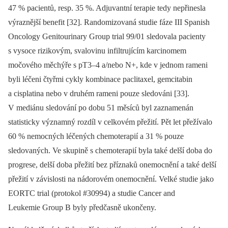
47 % pacientů, resp. 35 %. Adjuvantní terapie tedy nepřinesla
výraznější benefit [32]. Randomizovaná studie fáze III Spa­nish
Oncology Genitourinary Group trial 99/01 sledovala pacienty
s vysoce rizikovým, svalovinu infiltrujícím karcinomem
močového měchýře s pT3–4 a/nebo N+, kde v jednom rameni
byli léčeni čtyřmi cykly kombinace paclitaxel, gemcitabin
a cisplatina nebo v druhém rameni pouze sledováni [33].
V mediánu sledování po dobu 51 měsíců byl zaznamenán
statisticky významný rozdíl v celkovém přežití. Pět let přežívalo
60 % nemocných léčených chemoterapií a 31 % pouze
sledovaných. Ve skupině s chemo­terapií byla také delší doba do
progrese, delší doba přežití bez příznaků onemocnění a také delší
přežití v závislosti na nádorovém onemocnění. Velké studie jako
EORTC trial (protokol #30994) a studie Can­cer and
Leukemie Group B byly před­časně ukončeny.