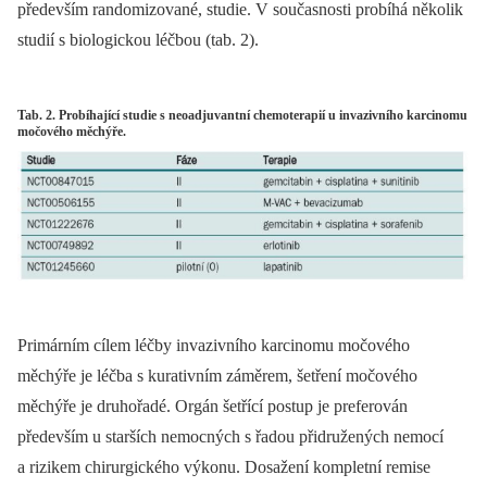
především rando­mizované, studie. V současnosti probíhá několik
studií s biologickou léčbou (tab. 2).
Tab. 2. Probíhající studie s neoadjuvantní chemoterapií u invazivního karcinomu
močového měchýře.
Primárním cílem léčby invazivního karcinomu močového
měchýře je léčba s kurativním záměrem, šetření močového
měchýře je druhořadé. Orgán šetřící po­stup je preferován
především u starších nemocných s řadou přidružených nemocí
a rizikem chirurgického výkonu. Dosažení kompletní remise