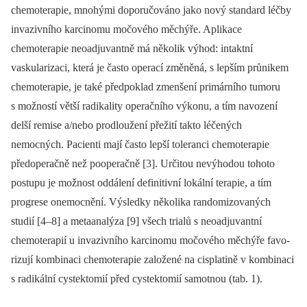
chemoterapie, mnohými do­po­ručováno jako nový standard léčby
invazivního karcinomu močového mě­chýře. Aplikace
chemoterapie neoadjuvantně má několik výhod: intaktní
vaskularizaci, která je často operací změněná, s lepším průnikem
chemoterapie, je také předpo­klad zmenšení primárního tumoru
s mož­ností větší radikality operačního výkonu, a tím navození
delší remise a/nebo pro­dloužení přežití takto léčených
nemocných. Pacienti mají často lepší toleranci chemoterapie
předoperačně než poope­račně [3]. Určitou nevýhodou tohoto
postupu je možnost oddálení definitivní lokální terapie, a tím
progrese onemocnění. Výsledky několika randomizovaných
studií [4–8] a metaanalýza [9] všech trialů s neoadjuvantní
chemoterapií u invaziv­ního karcinomu močového měchýře favo­
rizují kombinaci chemoterapie založené na cisplatině v kombinaci
s radikální cystektomií před cystektomií samotnou (tab. 1).