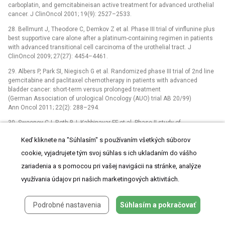
carboplatin, and gemcitabineisan active treatment for advanced urothelial
cancer. J ClinOncol 2001; 19(9): 2527–2533.
28. Bellmunt J, Theodore C, Demkov Z et al. Phase III trial of vinflunine plus
best supportive care alone after a platinum-containing regimen in patients
with advanced transitional cell carcinoma of the urothelial tract. J
ClinOncol 2009; 27(27): 4454–4461.
29. Albers P, Park SI, Niegisch G et al. Randomized phase III trial of 2nd line
gemcitabine and paclitaxel chemotherapy in patients with advanced
bladder cancer: short-term versus prolonged treatment
(German Association of urological Oncology (AUO) trial AB 20/99)
Ann Oncol 2011; 22(2): 288–294.
30. Sweeney CJ, Roth BJ, Kabbinavar FF et al. Phase II study of
pemetrexedfor second-line treatment of transitional cell cancer of the
Keď kliknete na "Súhlasím" s používaním všetkých súborov
urothelium. J Clin Oncol 2006; 24(21): 3451–3457.
cookie, vyjadrujete tým svoj súhlas s ich ukladaním do vášho
31. Vale CL, On behalf of Meta-analysis Group MCTU, London, UK. Adjuvant
chemotherapy in invasive bladder cancer: a systematic review and meta-
zariadenia a s pomocou pri vašej navigácii na stránke, analýze
analysis of individual patient data Advanced Bladder Cancer (ABC) Meta-
využívania údajov pri našich marketingových aktivitách.
analysis Collaboration. Eur Urol 2005; 482(2): 189–199; discussion 199–
201.
Podrobné nastavenia
Súhlasím a pokračovať
32. Cognetti F, Ruggeri EM, Felici A et al. Adjuvant­chemotherapy (AC)
withcisplatin + gemcitabine (GC) versus chemotherapy (CT) at relapse (CR)
in patients (pts) with muscle-invasive bladder cancer (MIBC) submitted to