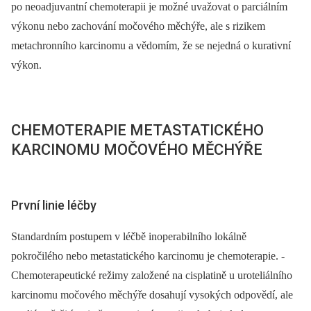
po neoadjuvantní chemoterapii je možné uvažovat o parciálním
výkonu nebo za­chování močového měchýře, ale s rizikem
metachronního karcinomu a vědomím, že se nejedná o kurativní
výkon.
CHEMOTERAPIE METASTATICKÉHO
KARCINOMU MOČOVÉHO MĚCHÝŘE
První linie léčby
Standardním postupem v léčbě inoperabilního lokálně
pokročilého nebo metasta­tického karcinomu je chemoterapie. ­
Che­mo­terapeutické režimy založené na cisplatině u uroteliálního
karcinomu močo­vého měchýře dosahují vysokých odpo­vědí, ale