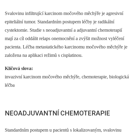
Svalovinu infiltrující karcinom močového měchýře je agresivní
epiteliální tumor. Standardním postupem léčby je radikální
cystektomie. Studie s neoadjuvantní a adjuvantní chemoterapií
mají za cíl oddálit relaps onemocnění a zvýšit možnost vyléčení
pacienta. Léčba metastatického karcinomu močového měchýře je
založena na aplikaci režimů s cisplatinou.
Klíčová slova:
invazivní karcinom močového měchýře, chemoterapie, biologická
léčba
NEOADJUVANTNÍ CHEMOTERAPIE
Standardním postupem u pacientů s loka­lizovaným, svalovinu