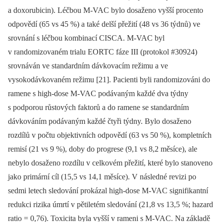
a doxorubicin). Léčbou M-VAC bylo dosaženo vyšší procento
odpovědí (65 vs 45 %) a také delší přežití (48 vs 36 týdnů) ve
srovnání s léčbou kombinací CISCA. M-VAC byl
v randomizovaném trialu EORTC fáze III (protokol #30924)
srov­náván ve standardním dávkovacím režimu a ve
vysokodávkovaném režimu [21]. Pacienti byli randomizováni do
ramene s high-dose M-VAC podávaným každé dva týdny
s podporou růstových faktorů a do ramene se standardním
dávkováním po­dávaným každé čtyři týdny. Bylo dosaženo
rozdílů v počtu objektivních odpovědí (63 vs 50 %), kompletních
remisí (21 vs 9 %), doby do progrese (9,1 vs 8,2 mě­síce), ale
nebylo dosaženo rozdílu v celko­­vém přežití, které bylo stanoveno
jako primární cíl (15,5 vs 14,1 měsíce). V ná­sledné revizi po
sedmi letech sledování prokázal high-dose M-VAC signifi­kantní
redukci rizika úmrtí v pětiletém sledování (21,8 vs 13,5 %; hazard
ratio = 0,76). Toxicita byla vyšší v rameni s M-VAC. Na základě