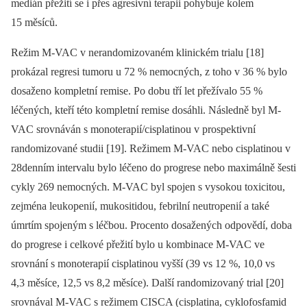
medián přežití se i přes agresivní terapii pohybuje kolem
15 měsíců.
Režim M-VAC v nerandomizovaném klinickém trialu [18]
prokázal regresi tumoru u 72 % nemocných, z toho v 36 % bylo
dosaženo kompletní remise. Po dobu tří let přežívalo 55 %
léčených, kteří této kompletní remise dosáhli. Následně byl M-
VAC srovnáván s monoterapií/cisplatinou v prospektivní
randomizované studii [19]. Režimem M-VAC nebo cisplatinou v
28den­ním intervalu bylo léčeno do progrese nebo maximálně šesti
cykly 269 nemocných. M-VAC byl spojen s vysokou toxicitou,
zejména leukopenií, mukositidou, febrilní neutropenií a také
úmrtím spojeným s léčbou. Procento dosažených odpovědí, doba
do progrese i celkové přežití bylo u kombinace M-VAC ve
srovnání s mono­terapií cisplatinou vyšší (39 vs 12 %, 10,0 vs
4,3 měsíce, 12,5 vs 8,2 měsíce). Další randomizovaný trial [20]
srovnával M-VAC s režimem CISCA (cisplatina, cyklofosfamid