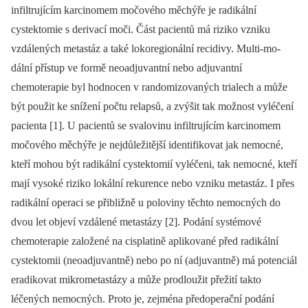
infiltrujícím karcinomem močového měchýře je radikální
cystektomie s derivací moči. Část pacientů má riziko vzniku
vzdálených metastáz a také lokoregionální recidivy. Multi-mo­
dální přístup ve formě neoadjuvantní nebo adjuvantní
chemoterapie byl hodnocen v randomizovaných trialech a může
být použit ke snížení počtu relapsů, a zvýšit tak možnost vyléčení
pacienta [1]. U pa­cientů se svalovinu infiltrujícím karcinomem
močového měchýře je nejdůle­žitější identifikovat jak nemocné,
kteří mohou být radikální cystektomií vyléčeni, tak nemocné, kteří
mají vysoké riziko lokální rekurence nebo vzniku metastáz. I přes
radikální operaci se přibližně u poloviny těchto nemocných do
dvou let objeví vzdálené metastázy [2]. Podání systémové
chemoterapie založené na cispla­tině aplikované před radikální
cystektomii (neoadjuvantně) nebo po ní (adjuvantně) má potenciál
eradikovat mikrometastázy a může prodloužit přežití takto
léčených nemocných. Proto je, zejména předope­rační podání