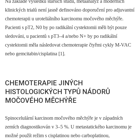
Na základě výsledků starších studií, metaanalýz a moderních
klinických trialů není jasně definováno doporučení pro adjuvantní
chemoterapii u uroteliálního karcinomu močového měchýře.
Pacienti s pT2, N0 by po radikální cystektomii měli být pouze
sledováni, u pacientů s pT3–4 a/nebo N+ by po radikální
cystektomii měla následovat chemoterapie čtyřmi cykly M-VAC
nebo gemcitabin/cisplatina [1].
CHEMOTERAPIE JINÝCH
HISTOLOGICKÝCH TYPŮ NÁDORŮ
MOČOVÉHO MĚCHÝŘE
Spinocelulární karcinom močového mě­­chýře je v západních
zemích diagnosti­kován v 3–5 %. U metastatického karcinomu je
možné použít režim s cisplatinou nebo carboplatinou,