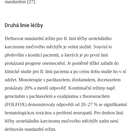
standardem [27].
Druhá linie léčby
Definovat standardní režim pro II. linii léčby uroteliálního
karcinomu močového měchýře je velmi složité. Souvisí to
především s kondicí pacientů, u kterých je po první linii
prokázaná progrese onemocnění. Je poměrně těžké zařadit do
klinické studie pro II. linii pacienta a po celou dobu studie ho v ní
udržet. Monoterapie s paclitaxelem, ifosfamidem, docetaxelem
proká­zaly 20% a menší odpověď. Kombinační režimy např.
gemcitabin s paclitaxelem a oxaliplatina s fluorouracilem
(FOLFOX) demonstrovaly odpovědi od 20–27 % se signifikantní
hematologickou toxicitou a periferní neuropatií. Pro druhou linii
léčby uroteliálního karcinomu močového měchýře zatím není
definován standardní režim.