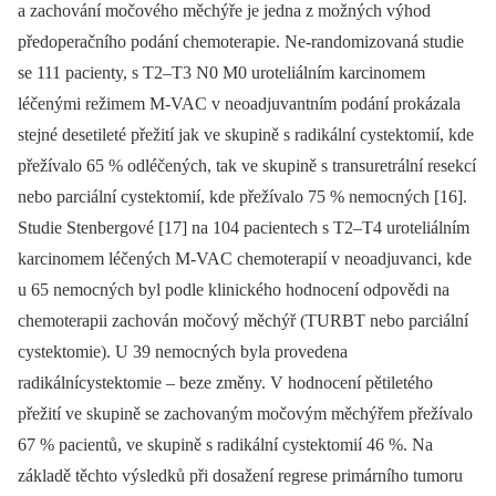
a zachování močového měchýře je jedna z možných výhod
předoperačního podání chemoterapie. Ne-ran­do­mizovaná studie
se 111 pacienty, s T2–T3 N0 M0 uroteliálním karcinomem
léčenými režimem M-VAC v neoadjuvantním podání prokázala
stejné desetileté přežití jak ve skupině s radikální cystektomií, kde
přežívalo 65 % odléčených, tak ve skupině s transuretrální resekcí
nebo parciální cystektomií, kde přežívalo 75 % ne­mocných [16].
Studie Stenbergové [17] na 104 pacientech s T2–T4 uroteliálním
karcinomem léčených M-VAC chemoterapií v neoadjuvanci, kde
u 65 nemocných byl podle klinického hodnocení odpovědi na
chemoterapii zachován močový měchýř (TURBT nebo parciální
cystektomie). U 39 nemocných byla provedena
radikálnícystektomie –⁠ beze změny. V hodnocení pětiletého
přežití ve skupině se zacho­vaným močovým měchýřem přežívalo
67 % pacientů, ve skupině s radikální cystektomií 46 %. Na
základě těchto výsledků při dosažení regrese primárního tumoru