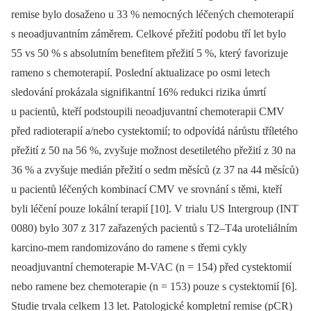
remise bylo dosa­ženo u 33 % nemocných léčených chemoterapií
s neoadjuvantním záměrem. Celkové přežití podobu tří let bylo
55 vs 50 % s absolutním benefitem přežití 5 %, který favorizuje
rameno s chemoterapií. Poslední aktualizace po osmi letech
sledování prokázala signifikantní 16% re­dukci rizika úmrtí
u pacientů, kteří podstoupili neoadjuvantní chemoterapii CMV
před radioterapií a/nebo cystektomií; to odpovídá nárůstu tříletého
přežití z 50 na 56 %, zvyšuje možnost desetiletého přežití z 30 na
36 % a zvyšuje medián přežití o sedm měsíců (z 37 na 44 měsíců)
u pacientů léčených kombinací CMV ve srovnání s těmi, kteří
byli léčení pouze lokální terapií [10]. V trialu US Intergroup (INT
0080) bylo 307 z 317 zařazených pa­cientů s T2–T4a uroteliálním
karcino-mem randomizováno do ramene s třemi cykly
neoadjuvantní chemoterapie M-VAC (n = 154) před cystektomií
nebo ramene bez chemoterapie (n = 153) pouze s cystektomií [6].
Studie trvala celkem 13 let. Patologické kompletní remise (pCR)