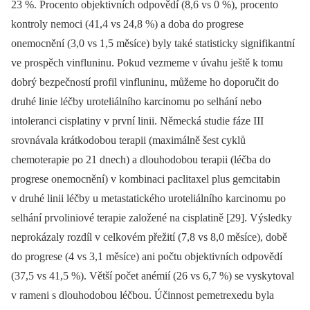
23 %. Procento objektivních odpovědí (8,6 vs 0 %), procento
kontroly nemoci (41,4 vs 24,8 %) a doba do progrese
onemocnění (3,0 vs 1,5 měsíce) byly také statisticky signifikantní
ve prospěch vinfluninu. Po­kud vezmeme v úvahu ještě k tomu
dobrý bezpečností profil vinfluninu, můžeme ho doporučit do
druhé linie léčby uroteliálního karcinomu po selhání nebo
intoleranci cisplatiny v první linii. Německá studie fáze III
srovnávala krátkodobou terapii (maxi­málně šest cyklů
chemoterapie po 21 dnech) a dlouhodobou terapii (léčba do
progrese onemocnění) v kombinaci paclitaxel plus gemcitabin
v druhé linii léčby u metastatického uroteliálního karcinomu po
selhání prvoliniové terapie založené na cisplatině [29]. Výsledky
neprokázaly roz­díl v celkovém přežití (7,8 vs 8,0 měsíce), době
do progrese (4 vs 3,1 měsíce) ani počtu objektivních odpovědí
(37,5 vs 41,5 %). Větší počet anémií (26 vs 6,7 %) se vyskytoval
v rameni s dlouhodobou léčbou. Účinnost pemetrexedu byla