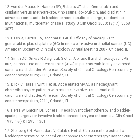
12. von der Maase H, Hansen SW, Roberts JT et al. Gemcitabin and
cisplatin versus methotrexate, vinblastine, doxorubicin, and cisplatin in
advance dormetastatic bladder cancer: results of a large, randomized,
multinational, multicenter, phase III study. J Clin Oncol 2000; 18(17): 3068–
3077.
13. Dash A, Pettus JA, Bochner BH et al. Efficacy of neoadjuvant
gemcitabine plus cisplatine (GC) in muscle-invasive urothelial cancer (UC).
American Society of Clinical Oncology Annual Meeting 2007; Chicago, IL.
14. Smith DC, Grivas P, Daignault S et al. A phase II trial ofneoadjuvant ABI-
007, carboplatine and gemcitabine (ACG) in patients with localy advanced
carcinoma of bladder. American Society of Clinical Oncology Genitourinary
cancer symposium; 2011, Orlando, FL.
15. Blick C, Hall P, Pwint T et al. Accelerated MVAC as neoadjuvant
chemotherapy for patients with muscle-invasive transitional cell
carcinoma of bladder. American Society of Clinical Oncology Genitourinary
cancer symposium; 2011, Orlando, FL.
16. Herr HW, Bajorin DF, Scher HI. Neoadjuvant chemotherapy and bladder-
sparing surgery for invasive bladder cancer: ten-year outcome. J Clin Oncol
1998; 16(4): 1298–1301.
17. Stenberg CN, Pansadoro V, Calabro F et al. Can patients election for
bladder preservation be based on response to chemotherapy? Cancer 2003;