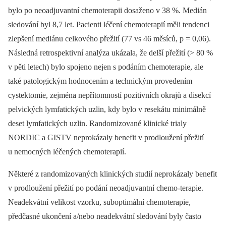
bylo po neoadjuvantní chemoterapii dosaženo v 38 %. Medián
sledování byl 8,7 let. Pacienti léčení chemoterapií měli tendenci
zlepšení mediánu celkového přežití (77 vs 46 měsíců, p = 0,06).
Následná retrospektivní analýza ukázala, že delší přežití (> 80 %
v pěti letech) bylo spojeno nejen s podáním chemoterapie, ale
také patologickým hodnocením a technickým provedením
cystektomie, zejména nepřítomností pozitivních okrajů a disekcí
pelvických lymfatických uzlin, kdy bylo v resekátu minimálně
deset lymfatických uzlin. Ran­do­mizované klinické trialy
NORDIC a GISTV neprokázaly benefit v prodloužení přežití
u nemocných léčených chemoterapií.
Některé z randomizovaných klinických studií neprokázaly benefit
v prodloužení přežití po podání neoadjuvantní chemo-te­rapie.
Neadekvátní velikost vzorku, sub­optimální chemoterapie,
předčasné ukon­čení a/nebo neadekvátní sledování byly často