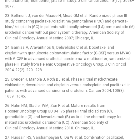
multinational, multicenter, phase III study. J Clin Oncol 2000; 18(17): 3068–
3077.
23. Bellmunt J, von der Maase H, Mead GM et al. Randomized phase III
study comparing paclita­xel/cisplatine/gemcitabine (PCG) and gemcita­
bine/ /cisplatin (GC) in patients with locally advanced (LA) ormetastatic (M)
urothelial cancer without prior systemic therapy. American Society of
Clinical Oncology Annual Meeting 2007; Chicago, IL.
24. Bamias A, Aravantinos G, Deliveliotis C et al. Docetaxel and
cisplatinwith granulocyte colony-stimulating factor (G-CSF) versus MVAC
with G-CSF in advan­ced urothelial carcinoma: a multicenter, rando­mized
phase III study from Helenic Cooperative Oncology Group. J Clin Oncol
2004; 22(2): 220–228.
25. Dreicer R, Manola J, Roth BJ et al. Phase III trial methotrexate,
vinblastine, doxorubicin and cisplatin versus carboplatin and paclitaxel in
patients with advanced carcinoma of urotelium. Cancer 2004; 100(8):
1639–1645.
26. Hahn NM, Stadler WM, Zon R et al. Mature results from
Hoosier Oncology Group GU 04–75 phase II trial ofcisplatin (C),
gemcitabine (G) and bevacizumab (B) as first-line chemotherapy for
metastatic urothelial carcinoma (UC). American Socienty of
Clinical Oncology Annual Meeting:2010. Chicago, IL.
27. Hussain RS, Vaishampayan U, Du W et al. Combi­nation paclitaxel,