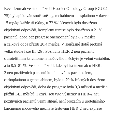
Bevacizumab ve studii fáze II Hoosier Oncology Group (GU 04-
75) byl aplikován současně s gemcitabinem a cisplatinou v dávce
15 mg/kg každé tři týdny, u 72 % léčených bylo dosaženo
objektivní odpo­vědi, kompletní remise bylo dosaženo u 21 %
pacientů, doba bez progrese onemocnění byla 8,2 měsíce
a celková doba přežití 20,4 měsíce. V současné době probíhá
velká studie fáze III [26]. Pozitivita HER-2 neu pacientů
s uroteliálním karcinomem močového měchýře je velmi variabilní,
a to 8,5–81 %. Ve studii fáze II, kde byl trastuzumab u HER-
2 neu pozitivních pacientů kombinován s paclitaxelem,
carboplatinou a gemci­tabinem, bylo u 70 % léčených dosaženo
objektivní odpovědi, doba do progrese byla 9,3 měsíců a medián
přežití 14,1 mě­síců. I když jsou tyto výsledky u HER-2 neu
pozitivních pacientů velmi slibné, není prozatím u uroteliálního
karcinomu močového měchýře testování HER-2 neu exprese