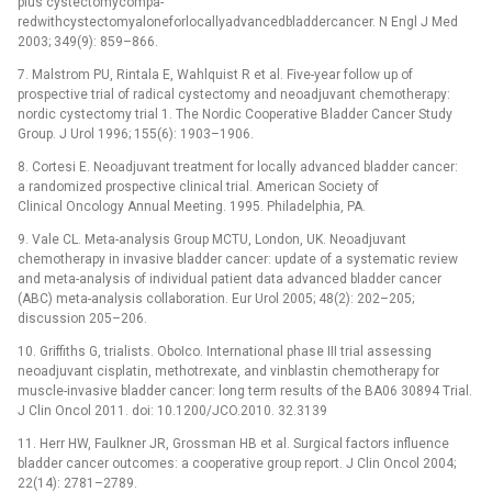
plus cystectomycompa­
redwithcystectomyaloneforlocallyadvancedbladdercancer. N Engl J Med
2003; 349(9): 859–866.
7. Malstrom PU, Rintala E, Wahlquist R et al. Five-year follow up of
prospective trial of radical cystectomy and neoadjuvant chemotherapy:
nordic cystectomy trial 1. The Nordic Cooperative Bladder Cancer Study
Group. J Urol 1996; 155(6): 1903–1906.
8. Cortesi E. Neoadjuvant treatment for locally advanced bladder cancer:
a randomized prospective clinical trial. American Society of
Clinical Oncology Annual Meeting. 1995. Philadelphia, PA.
9. Vale CL. Meta-analysis Group MCTU, London, UK. Neoadjuvant
chemotherapy in invasive bladder cancer: update of a systematic review
and meta-analysis of individual patient data advanced bladder cancer
(ABC) meta-analysis collaboration. Eur Urol 2005; 48(2): 202–205;
discussion 205–206.
10. Griffiths G, trialists. OboIco. International phase III trial assessing
neoadjuvant cisplatin, methotrexate, and vinblastin chemotherapy for
muscle-invasive bladder cancer: long term results of the BA06 30894 Trial.
J Clin Oncol 2011. doi: 10.1200/JCO.2010. 32.3139
11. Herr HW, Faulkner JR, Grossman HB et al. Surgi­cal factors influence
bladder cancer outcomes: a cooperative group report. J Clin Oncol 2004;
22(14): 2781–2789.