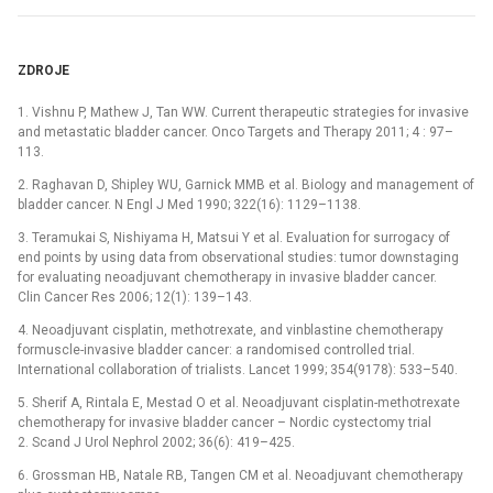
ZDROJE
1. Vishnu P, Mathew J, Tan WW. Current therapeutic strategies for invasive
and metastatic bladder cancer. Onco Targets and Therapy 2011; 4 : 97–
113.
2. Raghavan D, Shipley WU, Garnick MMB et al. Bio­logy and management of
bladder cancer. N Engl J Med 1990; 322(16): 1129–1138.
3. Teramukai S, Nishiyama H, Matsui Y et al. Evaluation for surrogacy of
end points by using data from observational studies: tumor downstaging
for evaluating neoadjuvant chemotherapy in invasive bladder cancer.
Clin Cancer Res 2006; 12(1): 139–143.
4. Neoadjuvant cisplatin, methotrexate, and vinblastine chemotherapy
formuscle-invasive bladder cancer: a randomised controlled trial.
International collaboration of trialists. Lancet 1999; 354(9178): 533–540.
5. Sherif A, Rintala E, Mestad O et al. Neoadjuvant cisplatin-methotrexate
chemotherapy for invasive bladder cancer –⁠ Nordic cystectomy trial
2. Scand J Urol Nephrol 2002; 36(6): 419–425.
6. Grossman HB, Natale RB, Tangen CM et al. Neoadjuvant chemotherapy