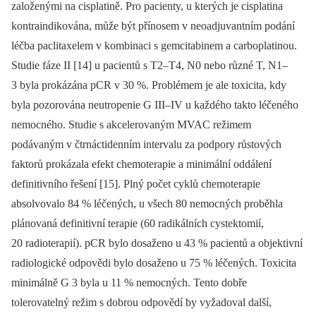
založenými na cispla­tině. Pro pacienty, u kterých je cisplatina
kontraindikována, může být přínosem v neoadjuvantním podání
léčba paclita­xelem v kombinaci s gemcitabinem a carboplatinou.
Studie fáze II [14] u pacientů s T2–T4, N0 nebo různé T, N1–
3 byla prokázána pCR v 30 %. Problémem je ale toxicita, kdy
byla pozorována neutropenie G III–IV u každého takto léčeného
nemocného. Studie s akcelerovaným MVAC režimem
podávaným v čtrnáctidenním intervalu za podpory růstových
faktorů prokázala efekt chemoterapie a minimální oddálení
definitivního řešení [15]. Plný počet cyklů chemoterapie
absolvovalo 84 % léčených, u všech 80 nemocných proběhla
plánovaná definitivní terapie (60 radikálních cystektomií,
20 radiote­ra­pií). pCR bylo dosaženo u 43 % pacientů a objektivní
radiologické odpovědi bylo dosaženo u 75 % léčených. Toxicita
mini­málně G 3 byla u 11 % nemocných. Tento dobře
tolerovatelný režim s dobrou od­po­vědí by vyžadoval další,