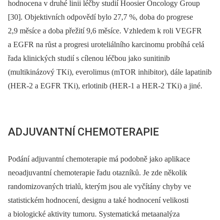
hodnocena v druhé linii léčby studií Hoosier Oncology Group
[30]. Objektivních odpovědí bylo 27,7 %, doba do progrese
2,9 měsíce a doba přežití 9,6 měsíce. Vzhledem k roli VEGFR
a EGFR na růst a progresi uroteliálního karcinomu probíhá celá
řada klinic­kých studií s cílenou léčbou jako sunitinib
(multikinázový TKi), everolimus (mTOR inhibitor), dále lapatinib
(HER-2 a EGFR TKi), erlotinib (HER-1 a HER-2 TKi) a jiné.
ADJUVANTNÍ CHEMOTERAPIE
Podání adjuvantní chemoterapie má podobně jako aplikace
neoadjuvantní chemoterapie řadu otazníků. Je zde několik
randomizovaných trialů, kterým jsou ale vyčítány chyby ve
statistickém hodnocení, designu a také hodnocení velikosti
a biologické aktivity tumoru. Systematická metaanalýza