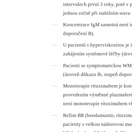
intervalech první 3 roky, poté v 
jednou ročně při stabilním stavu
Koncentrace IgM samotná není in
doporučení B).
U pacientů s hyperviskozitou j
zahájením systémové léčby (úrov
Pacienti se symptomatickou WM 
(úroveň důkazu Ib, stupeň dopor
Monoterapie rituximabem je kont
provedením výměnné plazmaferéz
není monoterapie rituximabem v
Režim BR (bendamustin, rituxim
pacienty s velkou nádorovou mas