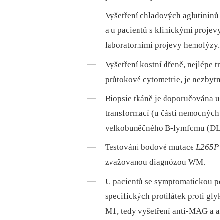
Vyšetření chladových aglutininů
a u pacientů s klinickými projev
laboratorními projevy hemolýzy.
Vyšetření kostní dřeně, nejlépe 
průtokové cytometrie, je nezbyt
Biopsie tkáně je doporučována u
transformací (u části nemocných
velkobuněčného B-lymfomu (DL
Testování bodové mutace
L265P
zvažovanou diagnózou WM.
U pacientů se symptomatickou pe
specifických protilátek proti g
M1, tedy vyšetření anti-MAG a a