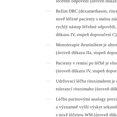
léčebné odpovědi (úroveň důkazu
Režim DRC (dexamethason, rituxi
nově léčené pacienty s malou ná
rychlý nástup léčebné odpovědi, 
důkazu IV, stupeň doporučení C)
Monoterapie ibrutinibem je alte
(úroveň důkazu IIa, stupeň dopo
Pacienty v remisi po léčbě je v
(úroveň důkazu IV, stupeň dopor
Udržovací léčba rituximabem je 
tolerancí rituximabu (úroveň důk
Léčbu purinovými analogy prová
a významně vyšší výskyt sekundá
s nově léčenou WM (úroveň důkaz