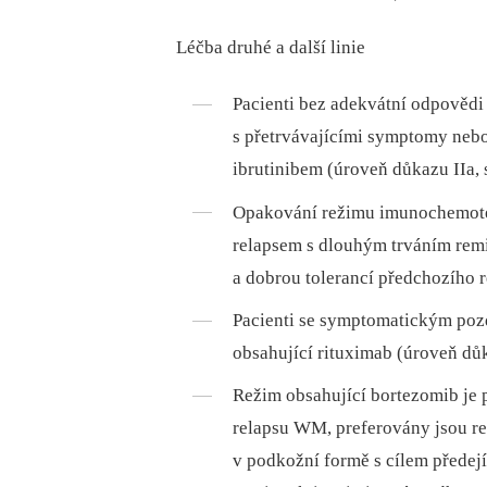
Léčba druhé a další linie
Pacienti bez adekvátní odpovědi
s přetrvávajícími symptomy nebo
ibrutinibem (úroveň důkazu IIa, 
Opakování režimu imunochemoter
relapsem s dlouhým trváním remis
a dobrou tolerancí předchozího 
Pacienti se symptomatickým poz
obsahující rituximab (úroveň důk
Režim obsahující bortezomib je 
relapsu WM, preferovány jsou r
v podkožní formě s cílem předejí