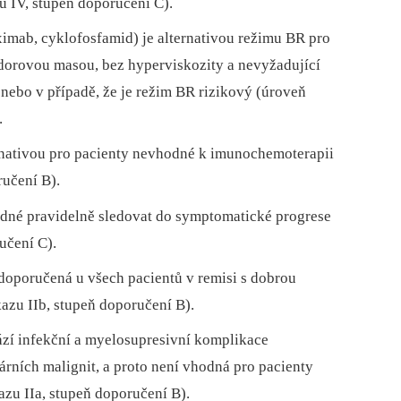
 IV, stupeň doporučení C).
mab, cyklofosfamid) je alternativou režimu BR pro
dorovou masou, bez hyperviskozity a nevyžadující
nebo v případě, že je režim BR rizikový (úroveň
.
rnativou pro pacienty nevhodné k imunochemoterapii
ručení B).
hodné pravidelně sledovat do symptomatické progrese
učení C).
doporučená u všech pacientů v remisi s dobrou
azu IIb, stupeň doporučení B).
zí infekční a myelosupresivní komplikace
rních malignit, a proto není vhodná pro pacienty
u IIa, stupeň doporučení B).