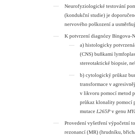
Neurofyziologické testování po
(kondukční studie) je doporučeno
nervového poškození a usměrňuje
K potvrzení diagnózy Bingova-N
a) histologicky potvrzená
(CNS) buňkami lymfoplas
stereotaktické biopsie, n
b) cytologický průkaz bu
transformace v agresivně
v likvoru pomocí metod 
průkaz klonality pomocí 
mutace
L265P
v genu
MY
Provedení vyšetření výpočetní t
rezonancí (MR) (hrudníku, břich