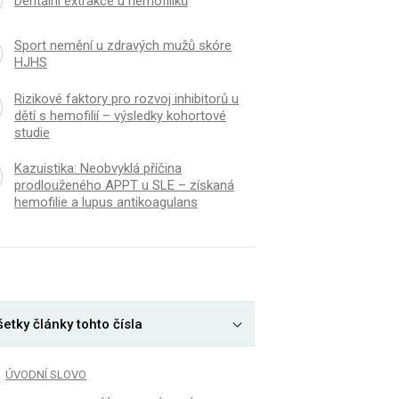
Dentální extrakce u hemofiliků
Sport nemění u zdravých mužů skóre
HJHS
Rizikové faktory pro rozvoj inhibitorů u
dětí s hemofilií – výsledky kohortové
studie
Kazuistika: Neobvyklá příčina
prodlouženého APPT u SLE – získaná
hemofilie a lupus antikoagulans
etky články tohto čísla
ÚVODNÍ SLOVO