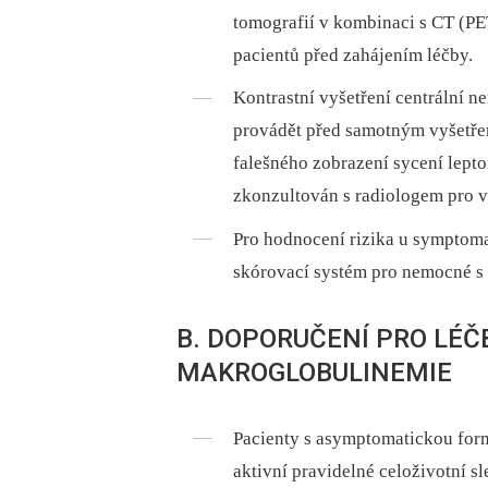
tomografií v kombinaci s CT (P
pacientů před zahájením léčby.
Kontrastní vyšetření centrální 
provádět před samotným vyšetř
falešného zobrazení sycení lep
zkonzultován s radiologem pro v
Pro hodnocení rizika u symptoma
skórovací systém pro nemocné 
B. DOPORUČENÍ PRO LÉ
MAKROGLOBULINEMIE
Pacienty s asymptomatickou for
aktivní pravidelné celoživotní s