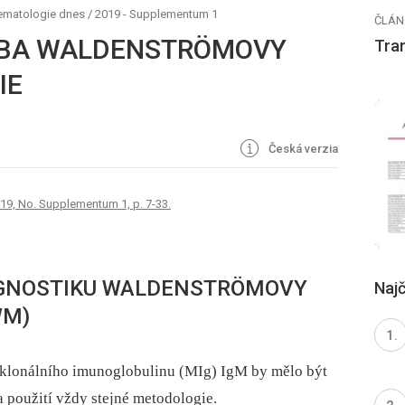
ematologie dnes
/
2019 - Supplementum 1
ČLÁN
ČBA WALDENSTRÖMOVY
Tra
IE
Česká verzia
19, No. Supplementum 1, p. 7-33.
AGNOSTIKU WALDENSTRÖMOVY
Najč
WM)
klonálního imunoglobulinu (MIg) IgM by mělo být
a použití vždy stejné metodologie.