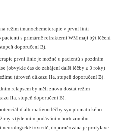
 na režim imunochemoterapie v první linii
 pacienti s primárně refrakterní WM mají být léčeni
stupeň doporučení B).
apie první linie je možné u pacientů s pozdním
e (obvykle čas do zahájení další léčby ≥ 3 roky)
režimu (úroveň důkazu IIa, stupeň doporučení B).
dním relapsem by měli znovu dostat režim
azu IIa, stupeň doporučení B).
potenciální alternativou léčby symptomatického
ežimy s týdenním podáváním bortezomibu
t neurologické toxicitě, doporučována je profylaxe