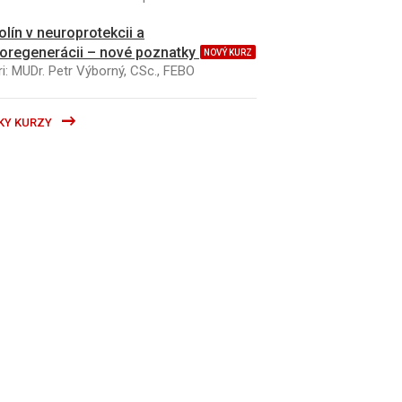
kolín v neuroprotekcii a
oregenerácii – nové poznatky
NOVÝ KURZ
i: MUDr. Petr Výborný, CSc., FEBO
KY KURZY