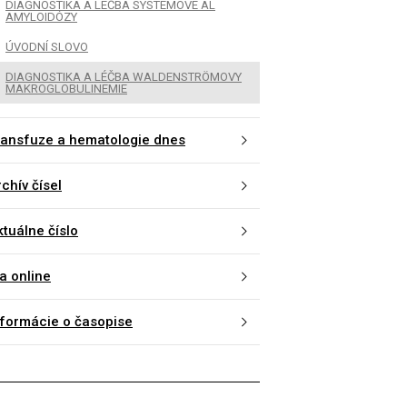
DIAGNOSTIKA A LÉČBA SYSTÉMOVÉ AL
AMYLOIDÓZY
ÚVODNÍ SLOVO
DIAGNOSTIKA A LÉČBA WALDENSTRÖMOVY
MAKROGLOBULINEMIE
ransfuze a hematologie dnes
chív čísel
ktuálne číslo
a online
nformácie o časopise