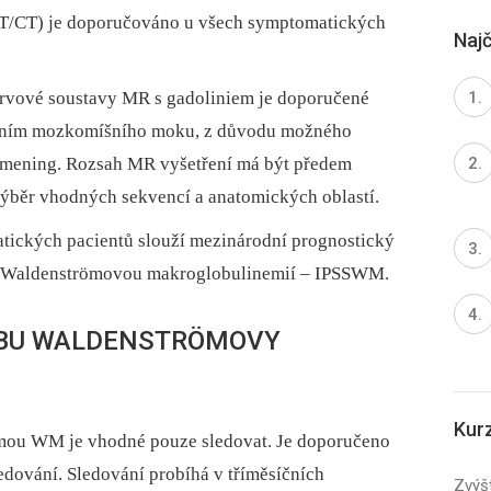
ET/CT) je doporučováno u všech symptomatických
Najč
nervové soustavy MR s gadoliniem je doporučené
ením mozkomíšního moku, z důvodu možného
tomening. Rozsah MR vyšetření má být předem
ýběr vhodných sekvencí a anatomických oblastí.
tických pacientů slouží mezinárodní prognostický
s Waldenströmovou makroglobulinemií –⁠ IPSSWM.
ČBU WALDENSTRÖMOVY
Kur
mou WM je vhodné pouze sledovat. Je doporučeno
ledování. Sledování probíhá v tříměsíčních
Zvýšt