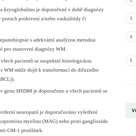
 a kryoglobulinu je doporučené v době diagnózy
y poruch prokrvení a/nebo vaskulitidy či
trepanobiopsie s adekvátní analýzou metodou
né pro stanovení diagnózy WM.
 všech pacientů se suspektní histologickou
 s WM může dojít k transformaci do difuzního
BCL)).
v genu
MYD88
je doporučeno u všech pacientů se
Vš
riferní neuropatií je doporučováno vyšetření
lykoproteinu myelinu (MAG) nebo proti gangliosidu
nti-GM-1 protilátek.