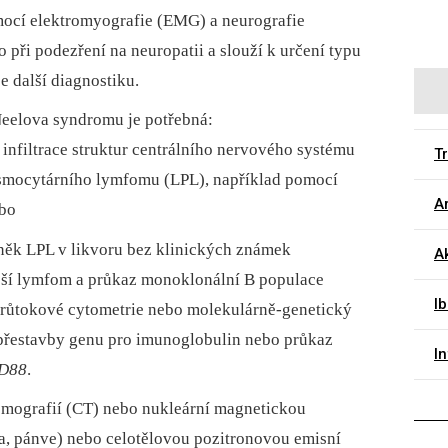
mocí elektromyografie (EMG) a neurografie
 při podezření na neuropatii a slouží k určení typu
 další diagnostiku.
eelova syndromu je potřebná:
 infiltrace struktur centrálního nervového systému
T
mocytárního lymfomu (LPL), například pomocí
Ar
ebo
něk LPL v likvoru bez klinických známek
A
jší lymfom a průkaz monoklonální B populace
Ib
průtokové cytometrie nebo molekulárně-genetický
přestavby genu pro imunoglobulin nebo průkaz
I
D88
.
omografií (CT) nebo nukleární magnetickou
a, pánve) nebo celotělovou pozitronovou emisní