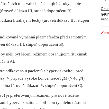
půlročních intervalech následující 2 roky a poté
Citi
 (úroveň důkazu III, stupeň doporučení B).
neur
Autor
dikací k zahájení léčby (úroveň důkazu IIb, stupeň
VŠET
e indikovaná výměnná plazmaferéza před samotným
eň důkazu III, stupeň doporučení B).
by měli být léčeni režimem obsahujícím rituximab
učení A).
raindikována u pacientů s hyperviskozitou před
y. V případě vysoké koncentrace IgM (> 40 g/l)
hodná (úroveň důkazu IV, stupeň doporučení C).
ab) je preferovaným režimem pro nově léčené
ou, hyperviskozitou a potřebou rychlého nástupu