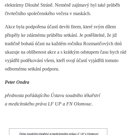
elektrárny Dlouhé Stráně. Neméně zajímavý byl také průběh
čtvrtečního společenského večera v maskách.
Akce byla podpořena účastí devíti firem, které svým dílem
přispěly ke zdárnému průběhu setkání. Je potěšitelné, že již
tradičně bohatá účast na každém ročníku Rozmaričových dnů
ukazuje na oblíbenost akce a s krátkým odstupem času bych rád
vyjádřil poděkování všem, kteří svojí účastí vyjádřili tomuto
odbornému setkání podporu.
Peter Ondra
přednosta pořádajícího Ústavu soudního lékařství
a medicínského práva LF UP a FN Olomouc.