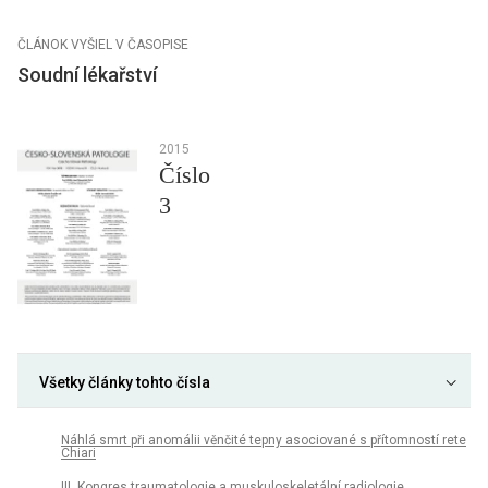
ČLÁNOK VYŠIEL V ČASOPISE
Soudní lékařství
2015
Číslo
3
Všetky články tohto čísla
Náhlá smrt při anomálii věnčité tepny asociované s přítomností rete
Chiari
III. Kongres traumatologie a muskuloskeletální radiologie