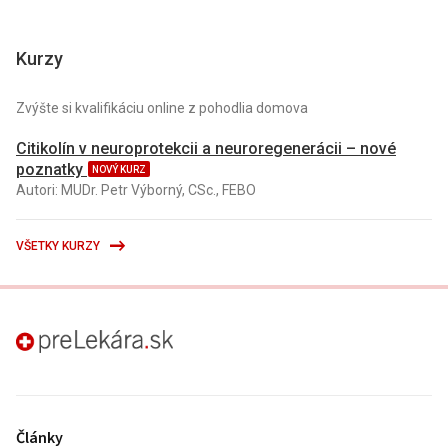
Kurzy
Zvýšte si kvalifikáciu online z pohodlia domova
Citikolín v neuroprotekcii a neuroregenerácii – nové
poznatky
NOVÝ KURZ
Autori: MUDr. Petr Výborný, CSc., FEBO
VŠETKY KURZY
preLekára.sk
Články