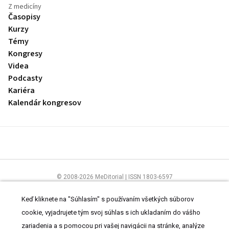
Z medicíny
Časopisy
Kurzy
Témy
Kongresy
Videa
Podcasty
Kariéra
Kalendár kongresov
© 2008-2026 MeDitorial | ISSN 1803-6597
Stránky preLekára.sk sú určené výhradne odborníkom v zdravotníctve.
Čítajte
prehlásenie
a
Zásady spracovania osobných údajov
.
Keď kliknete na "Súhlasím" s používaním všetkých súborov
cookie, vyjadrujete tým svoj súhlas s ich ukladaním do vášho
zariadenia a s pomocou pri vašej navigácii na stránke, analýze