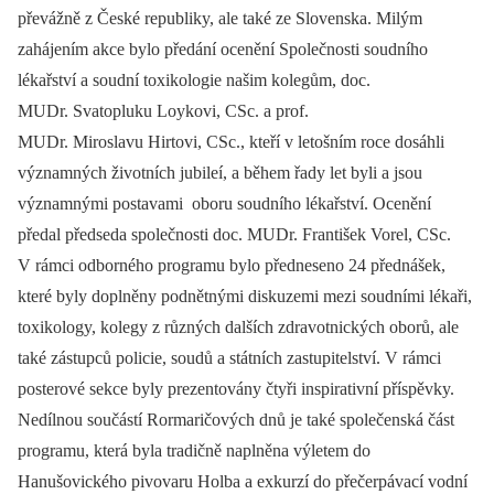
převážně z České republiky, ale také ze Slovenska. Milým
zahájením akce bylo předání ocenění Společnosti soudního
lékařství a soudní toxikologie našim kolegům, doc.
MUDr. Svatopluku Loykovi, CSc. a prof.
MUDr. Miroslavu Hirtovi, CSc., kteří v letošním roce dosáhli
významných životních jubileí, a během řady let byli a jsou
významnými postavami oboru soudního lékařství. Ocenění
předal předseda společnosti doc. MUDr. František Vorel, CSc.
V rámci odborného programu bylo předneseno 24 přednášek,
které byly doplněny podnětnými diskuzemi mezi soudními lékaři,
toxikology, kolegy z různých dalších zdravotnických oborů, ale
také zástupců policie, soudů a státních zastupitelství. V rámci
posterové sekce byly prezentovány čtyři inspirativní příspěvky.
Nedílnou součástí Rormaričových dnů je také společenská část
programu, která byla tradičně naplněna výletem do
Hanušovického pivovaru Holba a exkurzí do přečerpávací vodní