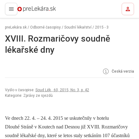
preLekára.sk
preLekára.sk
/
Odborné časopisy
/
Soudní lékařství
/
2015 - 3
XVIII. Rozmaričovy soudně
lékařské dny
Česká verzia
Vyšlo v časopise:
Soud Lék., 60, 2015, No. 3, p. 42
Kategorie: Zprávy ze sjezdů
Ve dnech 22. 4. –⁠ 24. 4. 2015 se uskutečnily v hotelu
Dlouhé Stráně v Koutech nad Desnou již XVIII. Rozmaričovy
soudně lékařské dny, které se letos staly setkáním 107 účastníků