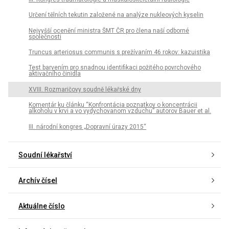
Určení tělních tekutin založené na analýze nukleových kyselin
Nejvyšší ocenění ministra ŠMT ČR pro člena naší odborné
společnosti
Truncus arteriosus communis s prežívaním 46 rokov: kazuistika
Test barvením pro snadnou identifikaci požitého povrchového
aktivačního činidla
XVIII. Rozmaričovy soudně lékařské dny
Komentár ku článku “Konfrontácia poznatkov o koncentrácii
alkoholu v krvi a vo vydychovanom vzduchu” autorov Bauer et al.
III. národní kongres „Dopravní úrazy 2015“
Soudní lékařství
Archív čísel
Aktuálne číslo