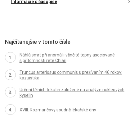
Informácie o časopise
Najčítanejšie v tomto čísle
Náhlá smrt při anomálii věnčité tepny asociované
s přítomností rete Chiari
Truncus arteriosus communis s prežívaním 46 rokov:
kazuistika
Určení tělních tekutin založené na analýze nukleových
kyselin
XVIII. Rozmaričovy soudně lékařské dny