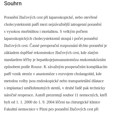
Souhrn
Poranění žlučových cest při laparoskopické, nebo otevřené
cholecystektomii patří mezi nejzávažnější iatrogenní poranění
s vysokou morbiditou i mortalitou. S velkým počtem
laparoskopických cholecystektomií stoupá i počet poranění
žlučových cest. Časné peroperační rozpoznání těchto poranění je
základem úspěšné rekonstrukce žlučových cest, kde zlatým
standardem léčby je hepatikojejunoanastomóza mukomukózním
způsobem podle Rouxe. K závažným pooperačním komplikacím
patří vznik stenóz v anastomóze s rozvojem cholangoitid, kde
metodou volby jsou endoskopické nebo transparietální dilatace
s implantací umělohmotných stentů, v druhé řadě pak technicky
náročné reoperace. Autoři prezentují soubor 11 nemocných, kteří
byli od 1. 1. 2000 do 1. 9. 2004 léčeni na chirurgické klinice
Fakultní nemocnice v Plzni pro poranění žlučových cest při