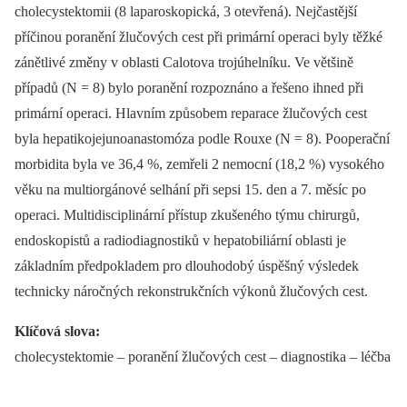
cholecystektomii (8 laparoskopická, 3 otevřená). Nejčastější
příčinou poranění žlučových cest při primární operaci byly těžké
zánětlivé změny v oblasti Calotova trojúhelníku. Ve většině
případů (N = 8) bylo poranění rozpoznáno a řešeno ihned při
primární operaci. Hlavním způsobem reparace žlučových cest
byla hepatikojejunoanastomóza podle Rouxe (N = 8). Pooperační
morbidita byla ve 36,4 %, zemřeli 2 nemocní (18,2 %) vysokého
věku na multiorgánové selhání při sepsi 15. den a 7. měsíc po
operaci. Multidisciplinární přístup zkušeného týmu chirurgů,
endoskopistů a radiodiagnostiků v hepatobiliární oblasti je
základním předpokladem pro dlouhodobý úspěšný výsledek
technicky náročných rekonstrukčních výkonů žlučových cest.
Klíčová slova:
cholecystektomie –⁠ poranění žlučových cest –⁠ diagnostika –⁠ léčba