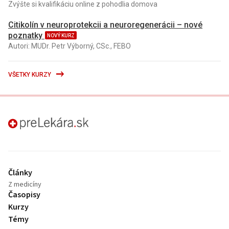
Zvýšte si kvalifikáciu online z pohodlia domova
Citikolín v neuroprotekcii a neuroregenerácii – nové
poznatky
NOVÝ KURZ
Autori: MUDr. Petr Výborný, CSc., FEBO
VŠETKY KURZY
preLekára.sk
Články
Z medicíny
Časopisy
Kurzy
Témy