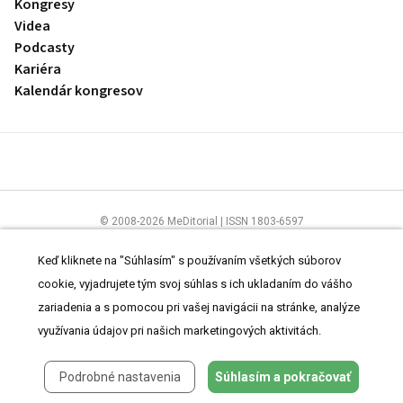
Kongresy
Videa
Podcasty
Kariéra
Kalendár kongresov
© 2008-2026 MeDitorial | ISSN 1803-6597
Stránky preLekára.sk sú určené výhradne odborníkom v zdravotníctve.
Čítajte
prehlásenie
a
Zásady spracovania osobných údajov
.
Keď kliknete na "Súhlasím" s používaním všetkých súborov
cookie, vyjadrujete tým svoj súhlas s ich ukladaním do vášho
zariadenia a s pomocou pri vašej navigácii na stránke, analýze
využívania údajov pri našich marketingových aktivitách.
Podrobné nastavenia
Súhlasím a pokračovať