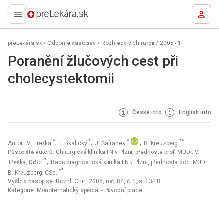
preLekára.sk
preLekára.sk
/
Odborné časopisy
/
Rozhledy v chirurgii
/
2005 - 1
Poranění žlučových cest při
cholecystektomii
České info
English info
*
*
*
**
Autoři: V. Třeška
; T. Skalický
; J. Šafránek
; B. Kreuzberg
Působiště autorů: Chirurgická klinika FN v Plzni, přednosta prof. MUDr. V.
*
Třeška, DrSc.
; Radiodiagnostická klinika FN v Plzni, přednosta doc. MUDr.
**
B. Kreuzberg, CSc.
Vyšlo v časopise:
Rozhl. Chir., 2005, roč. 84, č. 1, s. 13-18.
Kategorie: Monotematický speciál - Původní práce