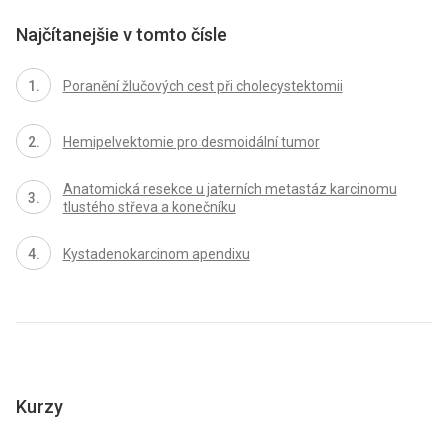
Najčítanejšie v tomto čísle
Poranění žlučových cest při cholecystektomii
Hemipelvektomie pro desmoidální tumor
Anatomická resekce u jaterních metastáz karcinomu
tlustého střeva a konečníku
Kystadenokarcinom apendixu
Kurzy