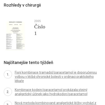
Rozhledy v chirurgii
2005
Číslo
1
Najčítanejšie tento týždeň
Fixní kombinace tramadol/paracetamol je doporučenou
volbou v léčbě chronické bolesti v ordinaci praktického
lékaře
Kombinace kodein/paracetamol prokázala stejný
analgetický účinek jako hydrokodon/paracetamol
Nová metoda kombinované analgetické léčby vychází z