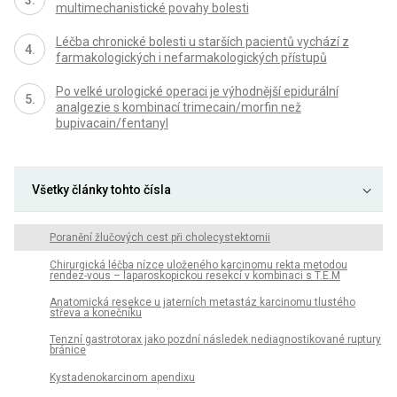
multimechanistické povahy bolesti
Léčba chronické bolesti u starších pacientů vychází z
farmakologických i nefarmakologických přístupů
Po velké urologické operaci je výhodnější epidurální
analgezie s kombinací trimecain/morfin než
bupivacain/fentanyl
Všetky články tohto čísla
Poranění žlučových cest při cholecystektomii
Chirurgická léčba nízce uloženého karcinomu rekta metodou
rendez-vous – laparoskopickou resekcí v kombinaci s T.E.M
Anatomická resekce u jaterních metastáz karcinomu tlustého
střeva a konečníku
Tenzní gastrotorax jako pozdní následek nediagnostikované ruptury
bránice
Kystadenokarcinom apendixu