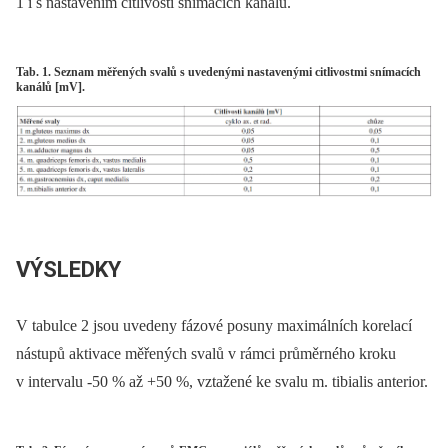
1 i s nastavením citlivosti snímacích kanálů.
Tab. 1. Seznam měřených svalů s uvedenými nastavenými citlivostmi snímacích
kanálů [mV].
VÝSLEDKY
V tabulce 2 jsou uvedeny fázové posuny maximálních korelací
nástupů aktivace měřených svalů v rámci průměrného kroku
v intervalu -50 % až +50 %, vztažené ke svalu m. tibialis anterior.