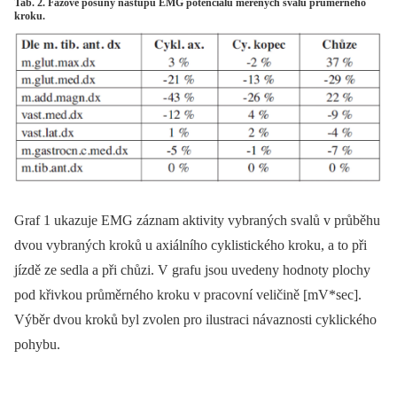
Tab. 2. Fázové posuny nástupů EMG potenciálů měřených svalů průměrného
kroku.
Graf 1 ukazuje EMG záznam aktivity vybraných svalů v průběhu
dvou vybraných kroků u axiálního cyklistického kroku, a to při
jízdě ze sedla a při chůzi. V grafu jsou uvedeny hodnoty plochy
pod křivkou průměrného kroku v pracovní veličině [mV*sec].
Výběr dvou kroků byl zvolen pro ilustraci návaznosti cyklického
pohybu.