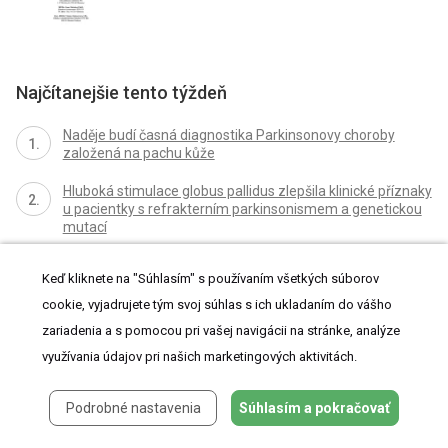
Najčítanejšie tento týždeň
Naděje budí časná diagnostika Parkinsonovy choroby
založená na pachu kůže
Hluboká stimulace globus pallidus zlepšila klinické příznaky
u pacientky s refrakterním parkinsonismem a genetickou
mutací
V ČR chybí specializovaná péče o pacienty s
Keď kliknete na "Súhlasím" s používaním všetkých súborov
nervosvalovým onemocněním
cookie, vyjadrujete tým svoj súhlas s ich ukladaním do vášho
zariadenia a s pomocou pri vašej navigácii na stránke, analýze
využívania údajov pri našich marketingových aktivitách.
Všetky články tohto čísla
Podrobné nastavenia
Súhlasím a pokračovať
ZÁSADY REHABILITAČNÉHO MANAŽMENTU PROFESIONÁLNYCH
PNEUMOPATIÍ Z POHĽADU ICF