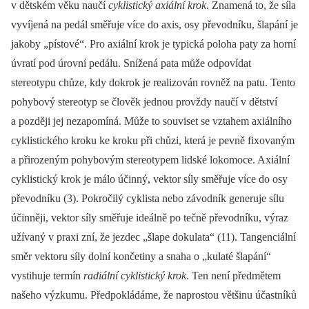
v dětském věku naučí
cyklistický axiální krok
. Znamená to, že síla
vyvíjená na pedál směřuje více do axis, osy převodníku, šlapání je
jakoby „pístové“. Pro axiální krok je typická poloha paty za horní
úvratí pod úrovní pedálu. Snížená pata může odpovídat
stereotypu chůze, kdy dokrok je realizován rovněž na patu. Tento
pohybový stereotyp se člověk jednou provždy naučí v dětství
a později jej nezapomíná. Může to souviset se vztahem axiálního
cyklistického kroku ke kroku při chůzi, která je pevně fixovaným
a přirozeným pohybovým stereotypem lidské lokomoce. Axiální
cyklistický krok je málo účinný, vektor síly směřuje více do osy
převodníku (3). Pokročilý cyklista nebo závodník generuje sílu
účinněji, vektor síly směřuje ideálně po tečně převodníku, výraz
užívaný v praxi zní, že jezdec „šlape dokulata“ (11). Tangenciální
směr vektoru síly dolní končetiny a snaha o „kulaté šlapání“
vystihuje termín
radiální cyklistický krok
. Ten není předmětem
našeho výzkumu. Předpokládáme, že naprostou většinu účastníků