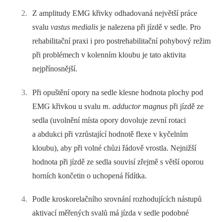
Z amplitudy EMG křivky odhadovaná největší práce
svalu
vastus medialis
je nalezena při jízdě v sedle. Pro
rehabilitační praxi i pro postrehabilitační pohybový režim
při problémech v kolenním kloubu je tato aktivita
nejpřínosnější.
Při opuštění opory na sedle klesne hodnota plochy pod
EMG křivkou u svalu
m. adductor magnus
při jízdě ze
sedla (uvolnění místa opory dovoluje zevní rotaci
a abdukci při vzrůstající hodnotě flexe v kyčelním
kloubu), aby při volné chůzi řádově vrostla. Nejnižší
hodnota při jízdě ze sedla souvisí zřejmě s větší oporou
horních končetin o uchopená řídítka.
Podle kroskorelačního srovnání rozhodujících nástupů
aktivací měřených svalů má jízda v sedle podobné