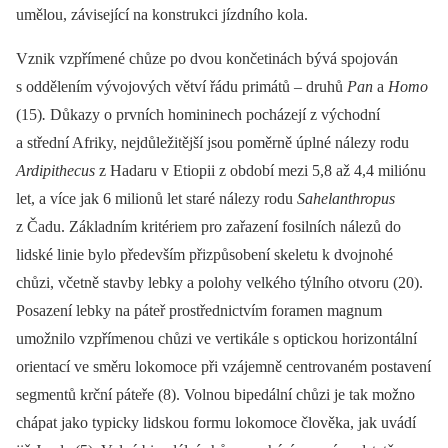
umělou, závisející na konstrukci jízdního kola.
Vznik vzpřímené chůze po dvou končetinách bývá spojován
s oddělením vývojových větví řádu primátů –⁠ druhů
Pan
a
Homo
(15)
.
Důkazy o prvních homininech pocházejí z východní
a střední Afriky, nejdůležitější jsou poměrně úplné nálezy rodu
Ardipithecus
z Hadaru v Etiopii z období mezi 5,8 až 4,4 miliónu
let, a více jak 6 milionů let staré nálezy rodu
Sahelanthropus
z Čadu. Základním kritériem pro zařazení fosilních nálezů do
lidské linie bylo především přizpůsobení skeletu k dvojnohé
chůzi, včetně stavby lebky a polohy velkého týlního otvoru (20).
Posazení lebky na páteř prostřednictvím foramen magnum
umožnilo vzpřímenou chůzi ve vertikále s optickou horizontální
orientací ve směru lokomoce při vzájemně centrovaném postavení
segmentů krční páteře (8). Volnou bipedální chůzi je tak možno
chápat jako typicky lidskou formu lokomoce člověka, jak uvádí