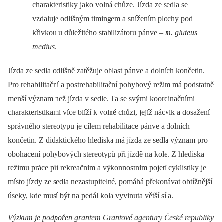
charakteristiky jako volná chůze. Jízda ze sedla se
vzdaluje odlišným timingem a snížením plochy pod
křivkou u důležitého stabilizátoru pánve –⁠
m. gluteus
medius
.
Jízda ze sedla odlišně zatěžuje oblast pánve a dolních končetin.
Pro rehabilitační a postrehabilitační pohybový režim má podstatně
menší význam než jízda v sedle. Ta se svými koordinačními
charakteristikami více blíží k volné chůzi, jejíž nácvik a dosažení
správného stereotypu je cílem rehabilitace pánve a dolních
končetin. Z didaktického hlediska má jízda ze sedla význam pro
obohacení pohybových stereotypů při jízdě na kole. Z hlediska
režimu práce při rekreačním a výkonnostním pojetí cyklistiky je
místo jízdy ze sedla nezastupitelné, pomáhá překonávat obtížnější
úseky, kde musí být na pedál kola vyvinuta větší síla.
Výzkum je podpořen grantem Grantové agentury České republiky