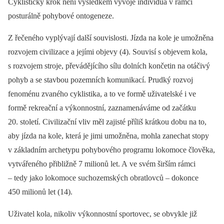
Cyklistický krok není výsledkem vývoje individua v rámci
posturálně pohybové ontogeneze.
Z řečeného vyplývají další souvislosti. Jízda na kole je umožněna
rozvojem civilizace a jejími objevy (4). Souvisí s objevem kola,
s rozvojem stroje, převádějícího sílu dolních končetin na otáčivý
pohyb a se stavbou pozemních komunikací. Prudký rozvoj
fenoménu zvaného cyklistika, a to ve formě uživatelské i ve
formě rekreační a výkonnostní, zaznamenáváme od začátku
20. století. Civilizační vliv měl zajisté příliš krátkou dobu na to,
aby jízda na kole, která je jimi umožněna, mohla zanechat stopy
v základním archetypu pohybového programu lokomoce člověka,
vytvářeného přibližně 7 milionů let. A ve svém širším rámci
–⁠ tedy jako lokomoce suchozemských obratlovců –⁠ dokonce
450 milionů let (14).
Uživatel kola, nikoliv výkonnostní sportovec, se obvykle již