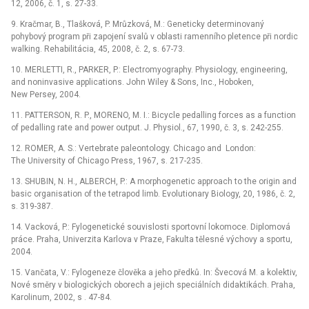
12, 2006, č. 1, s. 27-33.
9. Kračmar, B., Tlašková, P. Mrůzková, M.: Geneticky determinovaný
pohybový program při zapojení svalů v oblasti ramenního pletence při nordic
walking. Rehabilitácia, 45, 2008, č. 2, s. 67-73.
10. MERLETTI, R., PARKER, P.: Electromyography. Physiology, engineering,
and noninvasive applications. John Wiley & Sons, Inc., Hoboken,
New Persey, 2004.
11. PATTERSON, R. P., MORENO, M. I.: Bicycle pedalling forces as a function
of pedalling rate and power output. J. Physiol., 67, 1990, č. 3, s. 242-255.
12. ROMER, A. S.: Vertebrate paleontology. Chicago and London:
The University of Chicago Press, 1967, s. 217-235.
13. SHUBIN, N. H., ALBERCH, P.: A morphogenetic approach to the origin and
basic organisation of the tetrapod limb. Evolutionary Biology, 20, 1986, č. 2,
s. 319-387.
14. Vacková, P.: Fylogenetické souvislosti sportovní lokomoce. Diplomová
práce. Praha, Univerzita Karlova v Praze, Fakulta tělesné výchovy a sportu,
2004.
15. Vančata, V.: Fylogeneze člověka a jeho předků. In: Švecová M. a kolektiv,
Nové směry v biologických oborech a jejich speciálních didaktikách. Praha,
Karolinum, 2002, s . 47-84.