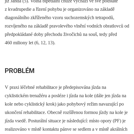
již Janda (5). Volná bipedální chůze vychází ve své podstatě
z kvadrupedie a řízení pohybu je organizováno na základě
diagonálního zkříženého vzoru suchozemských tetrapodů,
rozvíjeného na základě pravolevého vlnění vodních obratlovců od
předpokládané doby přechodu živočichů na souš, tedy před
460 miliony let (6, 12, 13).
PROBLÉM
V praxi léčebné rehabilitace je předepisována jízda na
cyklistickém trenažéru a posléze i jízda na kole (dále jen jízda na
kole nebo cyklistický krok) jako pohybový režim navazující po
ukončení rehabilitace. Obecně rozšířenou formou jízdy na kole je
jízda vsedě. Posturální situace je následující: místo opory (PF) je
realizováno v místě kontaktu pánve se sedlem a v místě akrálních