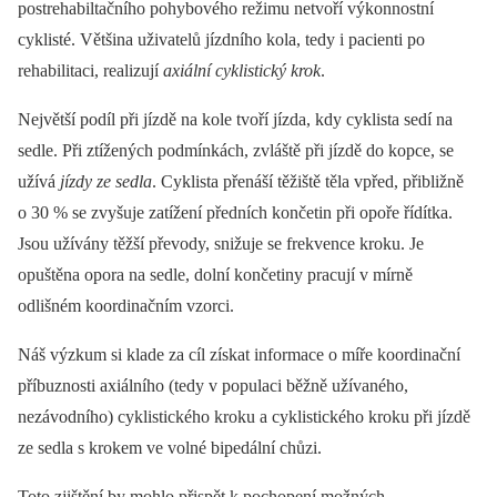
postrehabiltačního pohybového režimu netvoří výkonnostní
cyklisté. Většina uživatelů jízdního kola, tedy i pacienti po
rehabilitaci, realizují
axiální cyklistický krok
.
Největší podíl při jízdě na kole tvoří jízda, kdy cyklista sedí na
sedle. Při ztížených podmínkách, zvláště při jízdě do kopce, se
užívá
jízdy ze sedla
. Cyklista přenáší těžiště těla vpřed, přibližně
o 30 % se zvyšuje zatížení předních končetin při opoře řídítka.
Jsou užívány těžší převody, snižuje se frekvence kroku. Je
opuštěna opora na sedle, dolní končetiny pracují v mírně
odlišném koordinačním vzorci.
Náš výzkum si klade za cíl získat informace o míře koordinační
příbuznosti axiálního (tedy v populaci běžně užívaného,
nezávodního) cyklistického kroku a cyklistického kroku při jízdě
ze sedla s krokem ve volné bipedální chůzi.
Toto zjištění by mohlo přispět k pochopení možných