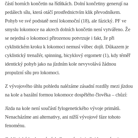
částí horních končetin na řídítkách. Dolní končetiny generují na
pedálech sílu, která otáčí prostřednictvím klik převodníkem.
Pohyb ve své podstatě není lokomoční (18), ale fázický. PF ve
smyslu lokomoce na akrech dolních končetin není vytvářeno. Že
se nejedná o lokomoci přirozenou potvrzuje i fakt, že při
cyklistickém kroku k lokomoci nemusí vůbec dojít. Důkazem je
cyklistický trenažér, spinning, bicyklový ergometr (1), kdy téměř
identický pohyb jako na jízdním kole nevyvolává žádnou
propulzní sílu pro lokomoci.
Z vývojového úhlu pohledu nalézáme zásadní rozdíly mezi jízdou
na kole a bazální formou lokomoce dospělého člověka –⁠ chůzí:
Jízda na kole není součástí fylogenetického vývoje primátů.
Nenacházíme ani alternativy, ani nižší vývojové fáze tohoto
fenoménu.