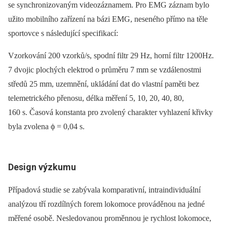
se synchronizovaným videozáznamem. Pro EMG záznam bylo
užito mobilního zařízení na bázi EMG, neseného přímo na těle
sportovce s následující specifikací:
Vzorkování 200 vzorků/s, spodní filtr 29 Hz, horní filtr 1200Hz.
7 dvojic plochých elektrod o průměru 7 mm se vzdálenostmi
středů 25 mm, uzemnění, ukládání dat do vlastní paměti bez
telemetrického přenosu, délka měření 5, 10, 20, 40, 80,
160 s. Časová konstanta pro zvolený charakter vyhlazení křivky
byla zvolena ϕ = 0,04 s.
Design výzkumu
Případová studie se zabývala komparativní, intraindividuální
analýzou tří rozdílných forem lokomoce prováděnou na jedné
měřené osobě. Nesledovanou proměnnou je rychlost lokomoce,