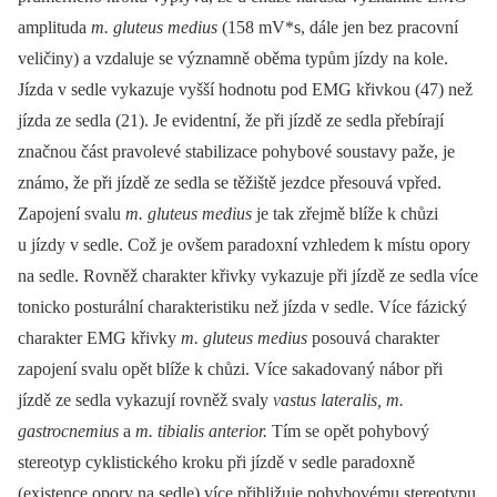
amplituda
m. gluteus medius
(158 mV*s, dále jen bez pracovní
veličiny) a vzdaluje se významně oběma typům jízdy na kole.
Jízda v sedle vykazuje vyšší hodnotu pod EMG křivkou (47) než
jízda ze sedla (21). Je evidentní, že při jízdě ze sedla přebírají
značnou část pravolevé stabilizace pohybové soustavy paže, je
známo, že při jízdě ze sedla se těžiště jezdce přesouvá vpřed.
Zapojení svalu
m. gluteus medius
je tak zřejmě blíže k chůzi
u jízdy v sedle. Což je ovšem paradoxní vzhledem k místu opory
na sedle. Rovněž charakter křivky vykazuje při jízdě ze sedla více
tonicko posturální charakteristiku než jízda v sedle. Více fázický
charakter EMG křivky
m. gluteus medius
posouvá charakter
zapojení svalu opět blíže k chůzi. Více sakadovaný nábor při
jízdě ze sedla vykazují rovněž svaly
vastus lateralis, m.
gastrocnemius
a
m. tibialis anterior.
Tím se opět pohybový
stereotyp cyklistického kroku při jízdě v sedle paradoxně
(existence opory na sedle) více přibližuje pohybovému stereotypu