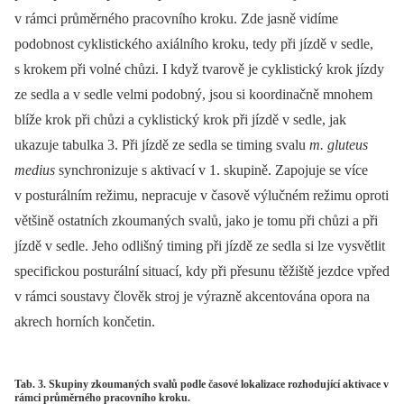
v rámci průměrného pracovního kroku. Zde jasně vidíme
podobnost cyklistického axiálního kroku, tedy při jízdě v sedle,
s krokem při volné chůzi. I když tvarově je cyklistický krok jízdy
ze sedla a v sedle velmi podobný, jsou si koordinačně mnohem
blíže krok při chůzi a cyklistický krok při jízdě v sedle, jak
ukazuje tabulka 3. Při jízdě ze sedla se timing svalu
m. gluteus
medius
synchronizuje s aktivací v 1. skupině. Zapojuje se více
v posturálním režimu, nepracuje v časově výlučném režimu oproti
většině ostatních zkoumaných svalů, jako je tomu při chůzi a při
jízdě v sedle. Jeho odlišný timing při jízdě ze sedla si lze vysvětlit
specifickou posturální situací, kdy při přesunu těžiště jezdce vpřed
v rámci soustavy člověk stroj je výrazně akcentována opora na
akrech horních končetin.
Tab. 3. Skupiny zkoumaných svalů podle časové lokalizace rozhodující aktivace v
rámci průměrného pracovního kroku.