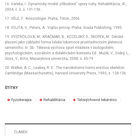
16. Vařeka, I.: Dynamický model „tříbodové“ opory nohy. Rehabilitácia, 41,
2004, č. 3, s. 131-136.
17. VÉLE, F.: Kineziologie. Praha, Triton, 2006.
18. VOJTA, V., Peters, A.: Vojtův princip. Praha, Grada Publishing, 1995.
19. VYSTRČILOVÁ, M., KRAČMAR, B., KOZELSKÝ, D., ŠKOPEK, M.: Dětské
plazení jako základní forma lidské lokomoce prostřednictvím pletence
ramenního. In: Sb.: Tělesná výchova sport mládeže v biologickém,
psychologickém, sociálním a didaktickém kontextu Ed.: Mužík, V., Dobrý, L.,
Süss, V., Brno, Masarykova univerzita, 2008, s. 65-79.
20. Walker, A. C., Leakey, R. E.: The nariokotome homo erectus skeleton.
Cambridge (Massachusetts), Harvard University Press, 1993, s. 128-136.
ŠTÍTKY
Fyzioterapia
Rehabilitácia
Telovýchovné lekárstvo
ČLÁNEK