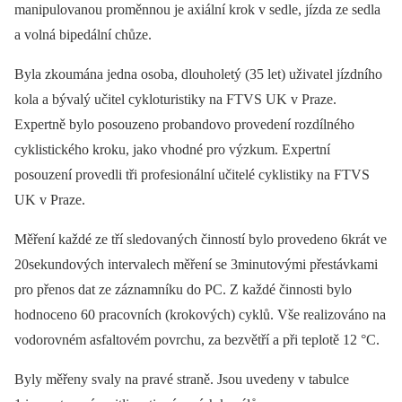
manipulovanou proměnnou je axiální krok v sedle, jízda ze sedla
a volná bipedální chůze.
Byla zkoumána jedna osoba, dlouholetý (35 let) uživatel jízdního
kola a bývalý učitel cykloturistiky na FTVS UK v Praze.
Expertně bylo posouzeno probandovo provedení rozdílného
cyklistického kroku, jako vhodné pro výzkum. Expertní
posouzení provedli tři profesionální učitelé cyklistiky na FTVS
UK v Praze.
Měření každé ze tří sledovaných činností bylo provedeno 6krát ve
20sekundových intervalech měření se 3minutovými přestávkami
pro přenos dat ze záznamníku do PC. Z každé činnosti bylo
hodnoceno 60 pracovních (krokových) cyklů. Vše realizováno na
vodorovném asfaltovém povrchu, za bezvětří a při teplotě 12 °C.
Byly měřeny svaly na pravé straně. Jsou uvedeny v tabulce