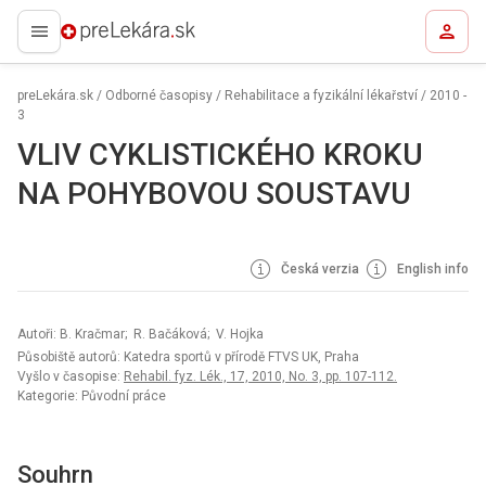
preLekára.sk
preLekára.sk
/
Odborné časopisy
/
Rehabilitace a fyzikální lékařství
/
2010 -
3
VLIV CYKLISTICKÉHO KROKU
NA POHYBOVOU SOUSTAVU
Česká verzia
English info
Autoři: B. Kračmar; R. Bačáková; V. Hojka
Působiště autorů: Katedra sportů v přírodě FTVS UK, Praha
Vyšlo v časopise:
Rehabil. fyz. Lék., 17, 2010, No. 3, pp. 107-112.
Kategorie: Původní práce
Souhrn