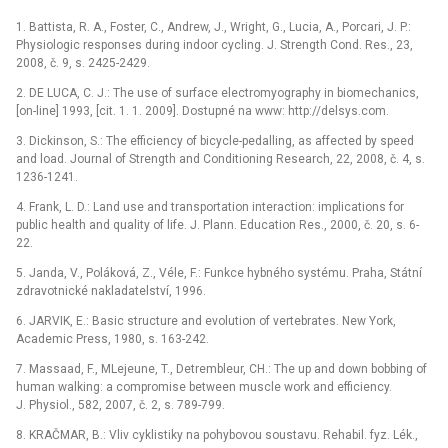
1. Battista, R. A., Foster, C., Andrew, J., Wright, G., Lucia, A., Porcari, J. P.:
Physiologic responses during indoor cycling. J. Strength Cond. Res., 23,
2008, č. 9, s. 2425-2429.
2. DE LUCA, C. J.: The use of surface electromyography in biomechanics,
[on-line] 1993, [cit. 1. 1. 2009]. Dostupné na www: http://delsys.com.
3. Dickinson, S.: The efficiency of bicycle-pedalling, as affected by speed
and load. Journal of Strength and Conditioning Research, 22, 2008, č. 4, s.
1236-1241.
4. Frank, L. D.: Land use and transportation interaction: implications for
public health and quality of life. J. Plann. Education Res., 2000, č. 20, s. 6-
22.
5. Janda, V., Poláková, Z., Véle, F.: Funkce hybného systému. Praha, Státní
zdravotnické nakladatelství, 1996.
6. JARVIK, E.: Basic structure and evolution of vertebrates. New York,
Academic Press, 1980, s. 163-242.
7. Massaad, F., MLejeune, T., Detrembleur, CH.: The up and down bobbing of
human walking: a compromise between muscle work and efficiency.
J. Physiol., 582, 2007, č. 2, s. 789-799.
8. KRAČMAR, B.: Vliv cyklistiky na pohybovou soustavu. Rehabil. fyz. Lék.,