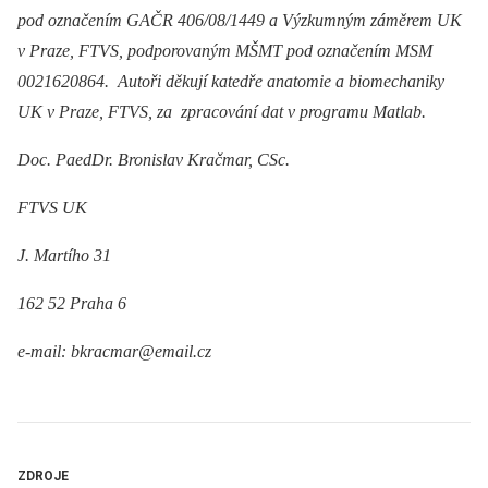
pod označením GAČR 406/08/1449
a Výzkumným záměrem UK
v Praze, FTVS, podporovaným MŠMT pod označením MSM
0021620864.
Autoři děkují katedře anatomie a biomechaniky
UK v Praze, FTVS, za zpracování dat v programu Matlab.
Doc. PaedDr. Bronislav Kračmar, CSc.
FTVS UK
J. Martího 31
162 52 Praha 6
e-mail: bkracmar@email.cz
ZDROJE