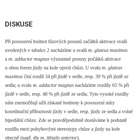
DISKUSE
Při posouzení hodnot fázových posunů začátků aktivace svalů
uvedených v tabulce 2 nacházíme u svalů
m. gluteus maximus
a
m. adductor magnus
významné posuny počátků aktivace
u obou forem jízdy na kole oproti chůzi. U svalu
m. gluteus
maximus
činí rozdíl 34 při jízdě v sedle, resp. 39 % při jízdě ze
sedla; u svalu
m. adductor magnus
nacházíme rozdíly 65 % při
jízdě v sedle, resp. 48 % při jízdě ze sedla. Tyto vysoké rozdíly
nám znemožňují užít získané hodnoty k posouzení míry
koordinační příbuznosti jízdy v sedle, resp. jízdy ze sedla a volné
bipedální chůze. Zde se pravděpodobně dostáváme k podstatě
rozdílu mezi pohybovými stereotypy chůze a jízdy na kole
obecně (např. dle
m. tibialis anterior
).