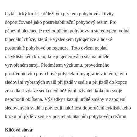
Cyklistický krok je důležitým prvkem pohybové aktivity
doporučované jako postrehabilitační pohybový režim. Pro
pánevní pletenec je rozhodujícím pohybovým stereotypem volná
bipedální chůze, která je výsledkem fylogeneze a lidské
posturálně pohybové ontogeneze. Toto ovšem neplatí
o cyklistickém kroku, kde je generována síla na uměle
vytvořeném stroji. Předmětem výzkumu, provedeného
prostřednictvím povrchové polyelektromyografie v terénu, bylo
sledování vybraných svalů při jízdě v sedle a při jízdě do kopce
ze sedla. Jízda ze sedla není běžnými uživateli kola pro svoje
nepohodlí oblíbena. Výsledky ukazují určité změny v zapojení
sledovaných svalů a potvrzují náležitost doporučení cyklistického
kroku při jízdě v sedle v postrehabilitačním pohybovém režimu.
Klíčová slova: