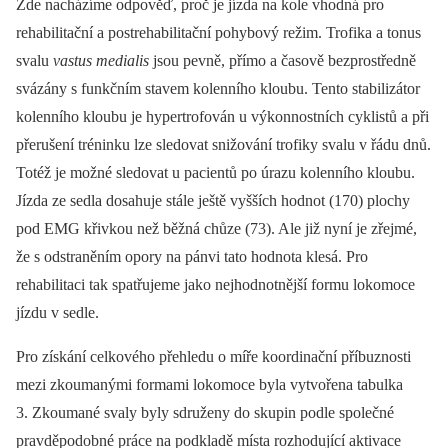
Zde nacházíme odpověď, proč je jízda na kole vhodná pro
rehabilitační a postrehabilitační pohybový režim. Trofika a tonus
svalu
vastus medialis
jsou pevně, přímo a časově bezprostředně
svázány s funkčním stavem kolenního kloubu. Tento stabilizátor
kolenního kloubu je hypertrofován u výkonnostních cyklistů a při
přerušení tréninku lze sledovat snižování trofiky svalu v řádu dnů.
Totéž je možné sledovat u pacientů po úrazu kolenního kloubu.
Jízda ze sedla dosahuje stále ještě vyšších hodnot (170) plochy
pod EMG křivkou než běžná chůze (73). Ale již nyní je zřejmé,
že s odstraněním opory na pánvi tato hodnota klesá. Pro
rehabilitaci tak spatřujeme jako nejhodnotnější formu lokomoce
jízdu v sedle.
Pro získání celkového přehledu o míře koordinační příbuznosti
mezi zkoumanými formami lokomoce byla vytvořena tabulka
3. Zkoumané svaly byly sdruženy do skupin podle společné
pravděpodobné práce na podkladě místa rozhodující aktivace