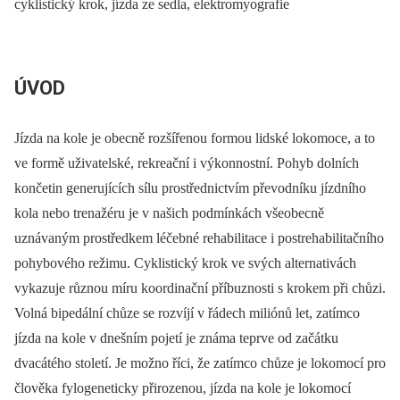
cyklistický krok, jízda ze sedla, elektromyografie
ÚVOD
Jízda na kole je obecně rozšířenou formou lidské lokomoce, a to
ve formě uživatelské, rekreační i výkonnostní. Pohyb dolních
končetin generujících sílu prostřednictvím převodníku jízdního
kola nebo trenažéru je v našich podmínkách všeobecně
uznávaným prostředkem léčebné rehabilitace i postrehabilitačního
pohybového režimu. Cyklistický krok ve svých alternativách
vykazuje různou míru koordinační příbuznosti s krokem při chůzi.
Volná bipedální chůze se rozvíjí v řádech miliónů let, zatímco
jízda na kole v dnešním pojetí je známa teprve od začátku
dvacátého století. Je možno říci, že zatímco chůze je lokomocí pro
člověka fylogeneticky přirozenou, jízda na kole je lokomocí