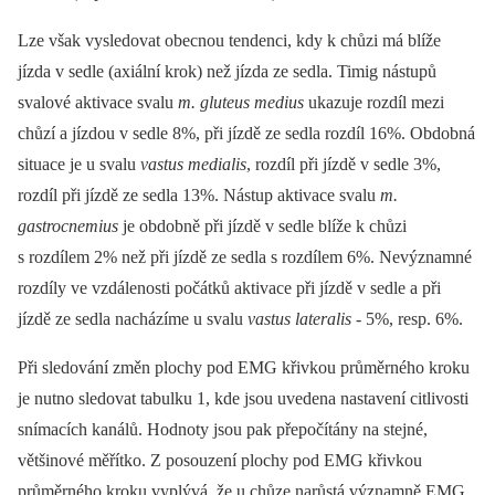
Lze však vysledovat obecnou tendenci, kdy k chůzi má blíže
jízda v sedle (axiální krok) než jízda ze sedla. Timig nástupů
svalové aktivace svalu
m. gluteus medius
ukazuje rozdíl mezi
chůzí a jízdou v sedle 8%, při jízdě ze sedla rozdíl 16%. Obdobná
situace je u svalu
vastus medialis
, rozdíl při jízdě v sedle 3%,
rozdíl při jízdě ze sedla 13%. Nástup aktivace svalu
m.
gastrocnemius
je obdobně při jízdě v sedle blíže k chůzi
s rozdílem 2% než při jízdě ze sedla s rozdílem 6%. Nevýznamné
rozdíly ve vzdálenosti počátků aktivace při jízdě v sedle a při
jízdě ze sedla nacházíme u svalu
vastus lateralis
-⁠ 5%, resp. 6%.
Při sledování změn plochy pod EMG křivkou průměrného kroku
je nutno sledovat tabulku 1, kde jsou uvedena nastavení citlivosti
snímacích kanálů. Hodnoty jsou pak přepočítány na stejné,
většinové měřítko. Z posouzení plochy pod EMG křivkou
průměrného kroku vyplývá, že u chůze narůstá významně EMG