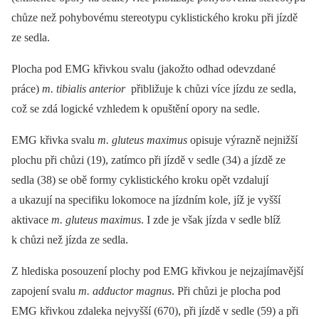
chůze než pohybovému stereotypu cyklistického kroku při jízdě
ze sedla.
Plocha pod EMG křivkou svalu (jakožto odhad odevzdané
práce)
m. tibialis anterior
přibližuje k chůzi více jízdu ze sedla,
což se zdá logické vzhledem k opuštění opory na sedle.
EMG křivka svalu
m. gluteus maximus
opisuje výrazně nejnižší
plochu při chůzi (19), zatímco při jízdě v sedle (34) a jízdě ze
sedla (38) se obě formy cyklistického kroku opět vzdalují
a ukazují na specifiku lokomoce na jízdním kole, jíž je vyšší
aktivace
m. gluteus maximus
. I zde je však jízda v sedle blíž
k chůzi než jízda ze sedla.
Z hlediska posouzení plochy pod EMG křivkou je nejzajímavější
zapojení svalu
m. adductor magnus
. Při chůzi je plocha pod
EMG křivkou zdaleka nejvyšší (670), při jízdě v sedle (59) a při