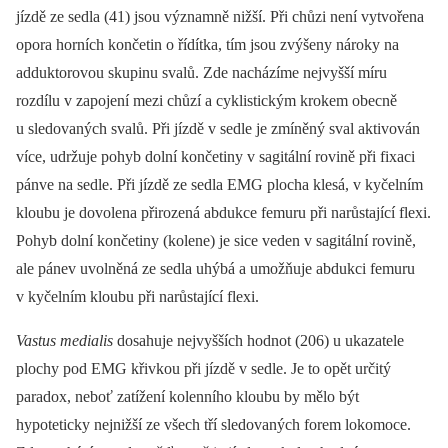
jízdě ze sedla (41) jsou významně nižší. Při chůzi není vytvořena
opora horních končetin o řídítka, tím jsou zvýšeny nároky na
adduktorovou skupinu svalů. Zde nacházíme nejvyšší míru
rozdílu v zapojení mezi chůzí a cyklistickým krokem obecně
u sledovaných svalů. Při jízdě v sedle je zmíněný sval aktivován
více, udržuje pohyb dolní končetiny v sagitální rovině při fixaci
pánve na sedle. Při jízdě ze sedla EMG plocha klesá, v kyčelním
kloubu je dovolena přirozená abdukce femuru při narůstající flexi.
Pohyb dolní končetiny (kolene) je sice veden v sagitální rovině,
ale pánev uvolněná ze sedla uhýbá a umožňuje abdukci femuru
v kyčelním kloubu při narůstající flexi.
Vastus medialis
dosahuje nejvyšších hodnot (206) u ukazatele
plochy pod EMG křivkou při jízdě v sedle. Je to opět určitý
paradox, neboť zatížení kolenního kloubu by mělo být
hypoteticky nejnižší ze všech tří sledovaných forem lokomoce.