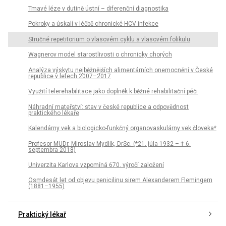
Tmavé léze v dutině ústní – diferenční diagnostika
Pokroky a úskalí v léčbě chronické HCV infekce
Stručné repetitorium o vlasovém cyklu a vlasovém folikulu
Wagnerov model starostlivosti o chronicky chorých
Analýza výskytu nejběžnějších alimentárních onemocnění v České
republice v letech 2007–2017
Využití telerehabilitace jako doplněk k běžné rehabilitační péči
Náhradní mateřství: stav v české republice a odpovědnost
praktického lékaře
Kalendárny vek a biologicko-funkčný organovaskulárny vek človeka*
Profesor MUDr. Miroslav Mydlík, DrSc. (*21. júla 1932 – † 6.
septembra 2018)
Univerzita Karlova vzpomíná 670. výročí založení
Osmdesát let od objevu penicilinu sirem Alexanderem Flemingem
(1881–1955)
Praktický lékař