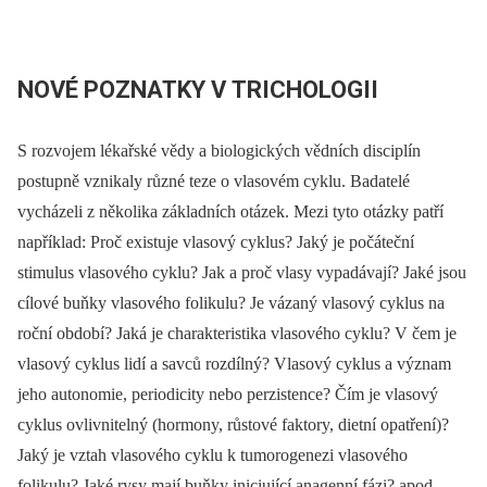
NOVÉ POZNATKY V TRICHOLOGII
S rozvojem lékařské vědy a biologických vědních disciplín
postupně vznikaly různé teze o vlasovém cyklu. Badatelé
vycházeli z několika základních otázek. Mezi tyto otázky patří
například: Proč existuje vlasový cyklus? Jaký je počáteční
stimulus vlasového cyklu? Jak a proč vlasy vypadávají? Jaké jsou
cílové buňky vlasového folikulu? Je vázaný vlasový cyklus na
roční období? Jaká je charakteristika vlasového cyklu? V čem je
vlasový cyklus lidí a savců rozdílný? Vlasový cyklus a význam
jeho autonomie, periodicity nebo perzistence? Čím je vlasový
cyklus ovlivnitelný (hormony, růstové faktory, dietní opatření)?
Jaký je vztah vlasového cyklu k tumorogenezi vlasového
folikulu? Jaké rysy mají buňky iniciující anagenní fázi? apod.