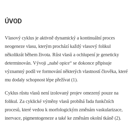
ÚVOD
Vlasový cyklus je aktivně dynamický a kontinuální proces
neogeneze vlasu, kterým prochází každý vlasový folikul
několikrát během života. Růst vlasů a ochlupení je geneticky
determinován. Vývoji „nahé opice“ se dokonce připisuje
významný podíl ve formování některých vlastností člověka, které
mu dodaly schopnost lépe přežívat (1).
Cyklus růstu vlasů není izolovaný projev omezený pouze na
folikul. Za cyklické výměny vlasů probíhá řada funkčních
procesů, které vedou k morfologickým změnám vaskularizace,
inervace, pigmentogeneze a také ke změnám okolní tkáně (2).