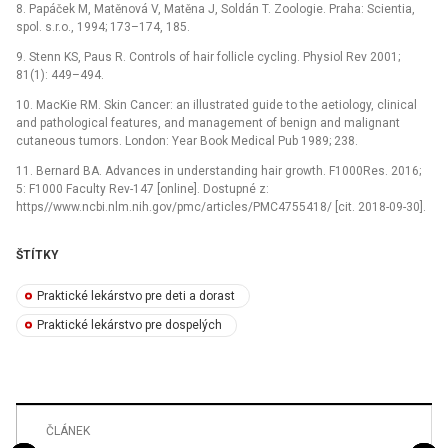
8.
Papáček M, Matěnová V, Matěna J, Soldán T.
Zoologie. Praha: Scientia,
spol. s.r.o., 1994; 173–174, 185.
9.
Stenn KS, Paus R.
Controls of hair follicle cycling. Physiol Rev 2001;
81(1): 449–494.
10.
MacKie RM.
Skin Cancer: an illustrated guide to the aetiology, clinical
and pathological features, and management of benign and malignant
cutaneous tumors. London: Year Book Medical Pub 1989; 238.
11.
Bernard BA.
Advances in understanding hair growth. F1000Res. 2016;
5: F1000 Faculty Rev-147 [online]. Dostupné z:
https//www.ncbi.nlm.nih.gov/pmc/articles/PMC4755418/ [cit. 2018-09-30].
ŠTÍTKY
Praktické lekárstvo pre deti a dorast
Praktické lekárstvo pre dospelých
ČLÁNEK