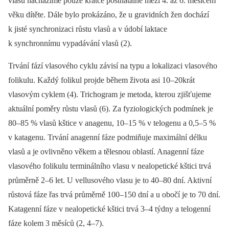
vlasů nacházíme pouze krátce postnatálně mezi 4. až 6. měsícem
věku dítěte. Dále bylo prokázáno, že u gravidních žen dochází
k jisté synchronizaci růstu vlasů a v údobí laktace
k synchronnímu vypadávání vlasů (2).
Trvání fází vlasového cyklu závisí na typu a lokalizaci vlasového
folikulu. Každý folikul projde během života asi 10–20krát
vlasovým cyklem (4). Trichogram je metoda, kterou zjišťujeme
aktuální poměry růstu vlasů (6). Za fyziologických podmínek je
80–85 % vlasů kštice v anagenu, 10–15 % v telogenu a 0,5–5 %
v katagenu. Trvání anagenní fáze podmiňuje maximální délku
vlasů a je ovlivněno věkem a tělesnou oblastí. Anagenní fáze
vlasového folikulu terminálního vlasu v nealopetické kštici trvá
průměrně 2–6 let. U vellusového vlasu je to 40–80 dní. Aktivní
růstová fáze řas trvá průměrně 100–150 dní a u obočí je to 70 dní.
Katagenní fáze v nealopetické kštici trvá 3–4 týdny a telogenní
fáze kolem 3 měsíců (2, 4–7).