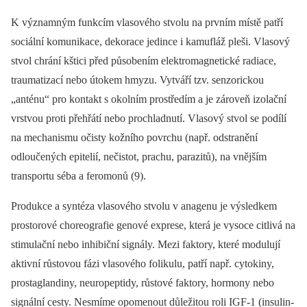
K významným funkcím vlasového stvolu na prvním místě patří
sociální komunikace, dekorace jedince i kamufláž pleši. Vlasový
stvol chrání kštici před působením elektromagnetické radiace,
traumatizací nebo útokem hmyzu. Vytváří tzv. senzorickou
„anténu“ pro kontakt s okolním prostředím a je zároveň izolační
vrstvou proti přehřátí nebo prochladnutí. Vlasový stvol se podílí
na mechanismu očisty kožního povrchu (např. odstranění
odloučených epitelií, nečistot, prachu, parazitů), na vnějším
transportu séba a feromonů (9).
Produkce a syntéza vlasového stvolu v anagenu je výsledkem
prostorové choreografie genové exprese, která je vysoce citlivá na
stimulační nebo inhibiční signály. Mezi faktory, které modulují
aktivní růstovou fázi vlasového folikulu, patří např. cytokiny,
prostaglandiny, neuropeptidy, růstové faktory, hormony nebo
signální cesty. Nesmíme opomenout důležitou roli IGF-1 (insulin-