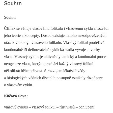
Souhrn
Souhrn
Článek se věnuje vlasovému folikulu i vlasovému cyklu a rozvádí
jeho teorie a koncepty. Dosud existuje mnoho nezodpovězených
otázek v biologii vlasového folikulu. Vlasový folikul prodělává
kontinuálně tři definovatelná cyklická stadia vývoje a tvorby
vlasu. Vlasový cyklus je aktivně dynamický a kontinuální proces
neogeneze vlasu, kterým prochází každý vlasový folikul
několikrát během života. S rozvojem lékařské vědy
a biologických vědních disciplín postupně vznikaly různé teze
o vlasovém cyklu.
Klíčová slova:
vlasový cyklus –⁠ vlasový folikul –⁠ růst vlasů –⁠ ochlupení