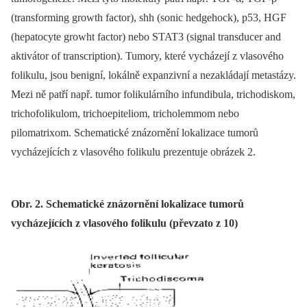
(transforming growth factor), shh (sonic hedgehock), p53, HGF
(hepatocyte growht factor) nebo STAT3 (signal transducer and
aktivátor of transcription). Tumory, které vycházejí z vlasového
folikulu, jsou benigní, lokálně expanzivní a nezakládají metastázy.
Mezi ně patří např. tumor folikulárního infundibula, trichodiskom,
trichofolikulom, trichoepiteliom, tricholemmom nebo
pilomatrixom. Schematické znázornění lokalizace tumorů
vycházejících z vlasového folikulu prezentuje obrázek 2.
Obr. 2. Schematické znázornění lokalizace tumorů
vycházejících z vlasového folikulu (převzato z 10)