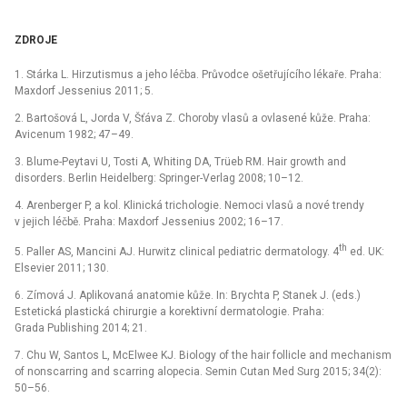
ZDROJE
1.
Stárka L.
Hirzutismus a jeho léčba. Průvodce ošetřujícího lékaře. Praha:
Maxdorf Jessenius 2011; 5.
2.
Bartošová L, Jorda V, Šťáva Z.
Choroby vlasů a ovlasené kůže. Praha:
Avicenum 1982; 47–49.
3.
Blume-Peytavi U, Tosti A, Whiting DA, Trüeb RM.
Hair growth and
disorders. Berlin Heidelberg: Springer-Verlag 2008; 10–12.
4.
Arenberger P, a kol.
Klinická trichologie. Nemoci vlasů a nové trendy
v jejich léčbě. Praha: Maxdorf Jessenius 2002; 16–17.
th
5.
Paller AS, Mancini AJ.
Hurwitz clinical pediatric dermatology. 4
ed. UK:
Elsevier 2011; 130.
6.
Zímová J.
Aplikovaná anatomie kůže. In: Brychta P, Stanek J. (eds.)
Estetická plastická chirurgie a korektivní dermatologie. Praha:
Grada Publishing 2014; 21.
7.
Chu W, Santos L, McElwee KJ.
Biology of the hair follicle and mechanism
of nonscarring and scarring alopecia. Semin Cutan Med Surg 2015; 34(2):
50–56.