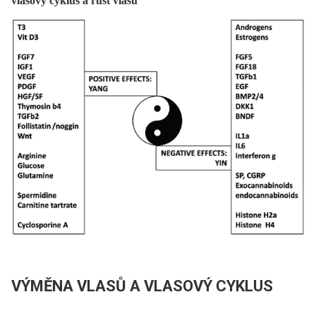
vlasový cyklus a růst vlasů
VÝMĚNA VLASŮ A VLASOVÝ CYKLUS