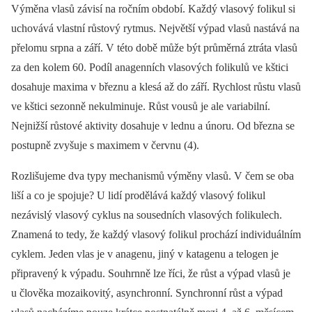
Výměna vlasů závisí na ročním období. Každý vlasový folikul si
uchovává vlastní růstový rytmus. Největší výpad vlasů nastává na
přelomu srpna a září. V této době může být průměrná ztráta vlasů
za den kolem 60. Podíl anagenních vlasových folikulů ve kštici
dosahuje maxima v březnu a klesá až do září. Rychlost růstu vlasů
ve kštici sezonně nekulminuje. Růst vousů je ale variabilní.
Nejnižší růstové aktivity dosahuje v lednu a únoru. Od března se
postupně zvyšuje s maximem v červnu (4).
Rozlišujeme dva typy mechanismů výměny vlasů. V čem se oba
liší a co je spojuje? U lidí prodělává každý vlasový folikul
nezávislý vlasový cyklus na sousedních vlasových folikulech.
Znamená to tedy, že každý vlasový folikul prochází individuálním
cyklem. Jeden vlas je v anagenu, jiný v katagenu a telogen je
připravený k výpadu. Souhrnně lze říci, že růst a výpad vlasů je
u člověka mozaikovitý, asynchronní. Synchronní růst a výpad