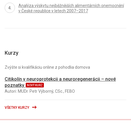
Analýza výskytu nejběžnějších alimentárních onemocnění
v České republice v letech 2007–2017
Kurzy
Zvýšte si kvalifikáciu online z pohodlia domova
Citikolín v neuroprotekcii a neuroregenerácii – nové
poznatky
NOVÝ KURZ
Autori: MUDr. Petr Výborný, CSc., FEBO
VŠETKY KURZY