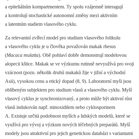
a epiteliálním kompartmentem. Ty spolu vzájemně interagují
a kontrolují stochastické autonomní změny mezi aktivním
a latentním stadiem vlasového cyklu.
Za relevantní zvířecí model pro studium vlasového folikulu
a vlasového cyklu je u člověka považován makak rhesus
(
Macaca mulatta
). Obě pohlaví dobře demonstrují modelovou
alopecii kštice. Makak se ve výzkumu rutinně nevyužívá pro svoji
vzácnost (pozn. několik druhů makaků žije v jižní a východní
Asii), vysokou cenu a etický dopad (8, 9). Laboratorní myši jsou
oblíbeným subjektem pro studium vlasů a vlasového cyklu. Myší
vlasový cyklus je synchronizovaný, a proto může být aktivní růst
vlasů indukován např. minoxidilem nebo cyklosporinem
A. Existuje určitá podobnost myších a lidských modelů, které se
využívá pro vývoj a výzkum nových léčebných preparátů. Myší
modely jsou atraktivní pro jejich genetickou databázi s variantami