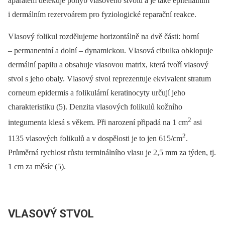
aparátem detekuje pohyb vlasového stvolu a je také epiteliálním
i dermálním rezervoárem pro fyziologické reparační reakce.
Vlasový folikul rozdělujeme horizontálně na dvě části: horní
–⁠ permanentní a dolní –⁠ dynamickou. Vlasová cibulka obklopuje
dermální papilu a obsahuje vlasovou matrix, která tvoří vlasový
stvol s jeho obaly. Vlasový stvol reprezentuje ekvivalent stratum
corneum epidermis a folikulární keratinocyty určují jeho
charakteristiku (5). Denzita vlasových folikulů kožního
2
integumenta klesá s věkem. Při narození připadá na 1 cm
asi
2
1135 vlasových folikulů a v dospělosti je to jen 615/cm
.
Průměrná rychlost růstu terminálního vlasu je 2,5 mm za týden, tj.
1 cm za měsíc (5).
VLASOVÝ STVOL