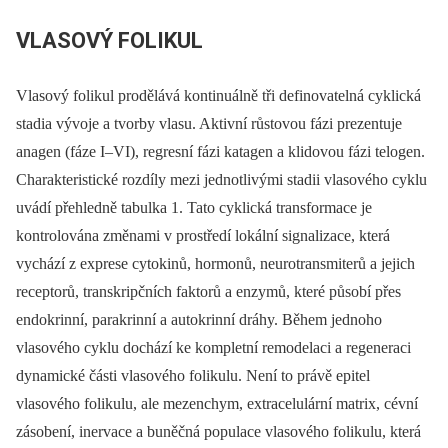
VLASOVÝ FOLIKUL
Vlasový folikul prodělává kontinuálně tři definovatelná cyklická
stadia vývoje a tvorby vlasu. Aktivní růstovou fázi prezentuje
anagen (fáze I–VI), regresní fázi katagen a klidovou fázi telogen.
Charakteristické rozdíly mezi jednotlivými stadii vlasového cyklu
uvádí přehledně tabulka 1. Tato cyklická transformace je
kontrolována změnami v prostředí lokální signalizace, která
vychází z exprese cytokinů, hormonů, neurotransmiterů a jejich
receptorů, transkripčních faktorů a enzymů, které působí přes
endokrinní, parakrinní a autokrinní dráhy. Během jednoho
vlasového cyklu dochází ke kompletní remodelaci a regeneraci
dynamické části vlasového folikulu. Není to právě epitel
vlasového folikulu, ale mezenchym, extracelulární matrix, cévní
zásobení, inervace a buněčná populace vlasového folikulu, která