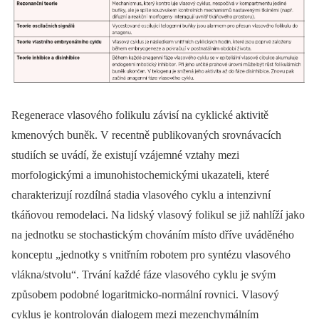
Regenerace vlasového folikulu závisí na cyklické aktivitě
kmenových buněk. V recentně publikovaných srovnávacích
studiích se uvádí, že existují vzájemné vztahy mezi
morfologickými a imunohistochemickými ukazateli, které
charakterizují rozdílná stadia vlasového cyklu a intenzivní
tkáňovou remodelaci. Na lidský vlasový folikul se již nahlíží jako
na jednotku se stochastickým chováním místo dříve uváděného
konceptu „jednotky s vnitřním robotem pro syntézu vlasového
vlákna/stvolu“. Trvání každé fáze vlasového cyklu je svým
způsobem podobné logaritmicko-normální rovnici. Vlasový
cyklus je kontrolován dialogem mezi mezenchymálním