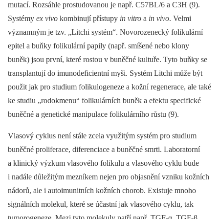
mutací. Rozsáhle prostudovanou je např. C57BL/6 a C3H (9).
Systémy
ex vivo
kombinují přístupy
in vitro
a
in vivo
. Velmi
významným je tzv. „Litchi systém“. Novorozenecký folikulární
epitel a buňky folikulární papily (např. smíšené nebo klony
buněk) jsou první, které rostou v buněčné kultuře. Tyto buňky se
transplantují do imunodeficientní myši. Systém Litchi může být
použit jak pro studium folikulogeneze a kožní regenerace, ale také
ke studiu „rodokmenu“ folikulárních buněk a efektu specifické
buněčné a genetické manipulace folikulárního růstu (9).
Vlasový cyklus není stále zcela využitým systém pro studium
buněčné proliferace, diferenciace a buněčné smrti. Laboratorní
a klinický výzkum vlasového folikulu a vlasového cyklu bude
i nadále důležitým mezníkem nejen pro objasnění vzniku kožních
nádorů, ale i autoimunitních kožních chorob. Existuje mnoho
signálních molekul, které se účastní jak vlasového cyklu, tak
tumorogeneze. Mezi tyto molekuly patří např. TGF-α, TGF-β