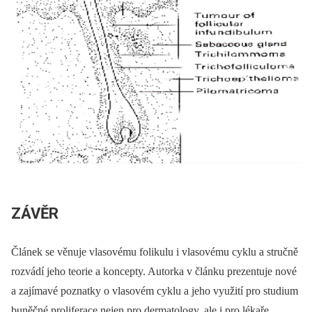
ZÁVĚR
Článek se věnuje vlasovému folikulu i vlasovému cyklu a stručně
rozvádí jeho teorie a koncepty. Autorka v článku prezentuje nové
a zajímavé poznatky o vlasovém cyklu a jeho využití pro studium
buněčné proliferace nejen pro dermatology, ale i pro lékaře