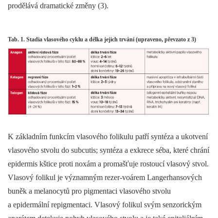
prodělává dramatické změny (3).
Tab. 1. Stadia vlasového cyklu a délka jejich trvání (upraveno, převzato z 3)
K základním funkcím vlasového folikulu patří syntéza a ukotvení
vlasového stvolu do subcutis; syntéza a exkrece séba, které chrání
epidermis kštice proti noxám a promašťuje rostoucí vlasový stvol.
Vlasový folikul je významným rezer-voárem Langerhansových
buněk a melanocytů pro pigmentaci vlasového stvolu
a epidermální repigmentaci. Vlasový folikul svým senzorickým