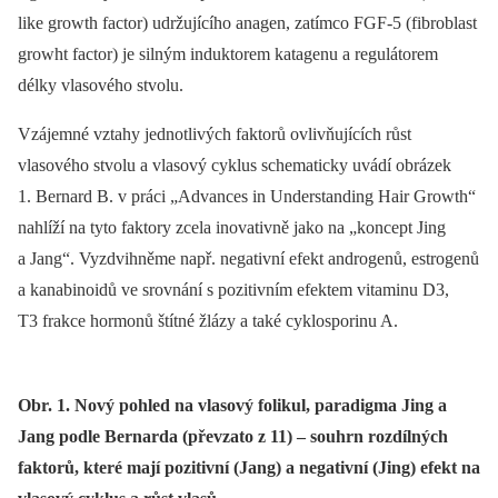
like growth factor) udržujícího anagen, zatímco FGF-5 (fibroblast
growht factor) je silným induktorem katagenu a regulátorem
délky vlasového stvolu.
Vzájemné vztahy jednotlivých faktorů ovlivňujících růst
vlasového stvolu a vlasový cyklus schematicky uvádí obrázek
1. Bernard B. v práci „Advances in Understanding Hair Growth“
nahlíží na tyto faktory zcela inovativně jako na „koncept Jing
a Jang“. Vyzdvihněme např. negativní efekt androgenů, estrogenů
a kanabinoidů ve srovnání s pozitivním efektem vitaminu D3,
T3 frakce hormonů štítné žlázy a také cyklosporinu A.
Obr. 1. Nový pohled na vlasový folikul, paradigma Jing a
Jang podle Bernarda (převzato z 11) – souhrn rozdílných
faktorů, které mají pozitivní (Jang) a negativní (Jing) efekt na