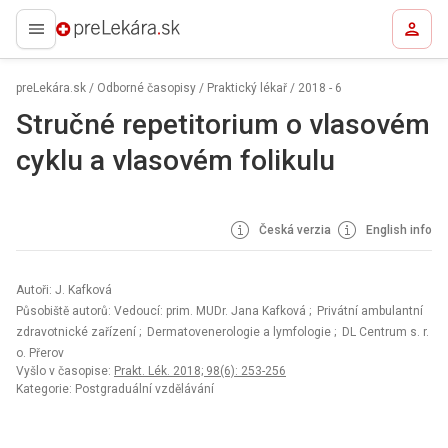
preLekára.sk
preLekára.sk
/
Odborné časopisy
/
Praktický lékař
/
2018 - 6
Stručné repetitorium o vlasovém
cyklu a vlasovém folikulu
Česká verzia
English info
Autoři: J. Kafková
Působiště autorů: Vedoucí: prim. MUDr. Jana Kafková
; Privátní ambulantní
zdravotnické zařízení
; Dermatovenerologie a lymfologie
; DL Centrum s. r.
o. Přerov
Vyšlo v časopise:
Prakt. Lék. 2018; 98(6): 253-256
Kategorie: Postgraduální vzdělávání