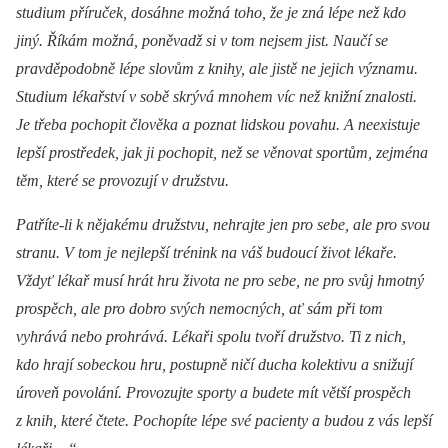
studium příruček, dosáhne možná toho, že je zná lépe než kdo
jiný. Říkám možná, poněvadž si v tom nejsem jist. Naučí se
pravděpodobně lépe slovům z knihy, ale jistě ne jejich významu.
Studium lékařství v sobě skrývá mnohem víc než knižní znalosti.
Je třeba pochopit člověka a poznat lidskou povahu. A neexistuje
lepší prostředek, jak ji pochopit, než se věnovat sportům, zejména
těm, které se provozují v družstvu.
Patříte-li k nějakému družstvu, nehrajte jen pro sebe, ale pro svou
stranu. V tom je nejlepší trénink na váš budoucí život lékaře.
Vždyť lékař musí hrát hru života ne pro sebe, ne pro svůj hmotný
prospěch, ale pro dobro svých nemocných, ať sám při tom
vyhrává nebo prohrává. Lékaři spolu tvoří družstvo. Ti z nich,
kdo hrají sobeckou hru, postupně ničí ducha kolektivu a snižují
úroveň povolání. Provozujte sporty a budete mít větší prospěch
z knih, které čtete. Pochopíte lépe své pacienty a budou z vás lepší