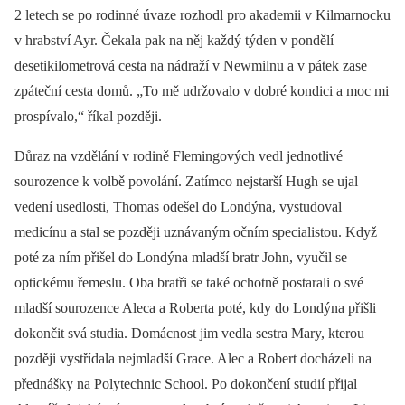
2 letech se po rodinné úvaze rozhodl pro akademii v Kilmarnocku
v hrabství Ayr. Čekala pak na něj každý týden v pondělí
desetikilometrová cesta na nádraží v Newmilnu a v pátek zase
zpáteční cesta domů. „To mě udržovalo v dobré kondici a moc mi
prospívalo,“ říkal později.
Důraz na vzdělání v rodině Flemingových vedl jednotlivé
sourozence k volbě povolání. Zatímco nejstarší Hugh se ujal
vedení usedlosti, Thomas odešel do Londýna, vystudoval
medicínu a stal se později uznávaným očním specialistou. Když
poté za ním přišel do Londýna mladší bratr John, vyučil se
optickému řemeslu. Oba bratři se také ochotně postarali o své
mladší sourozence Aleca a Roberta poté, kdy do Londýna přišli
dokončit svá studia. Domácnost jim vedla sestra Mary, kterou
později vystřídala nejmladší Grace. Alec a Robert docházeli na
přednášky na Polytechnic School. Po dokončení studií přijal