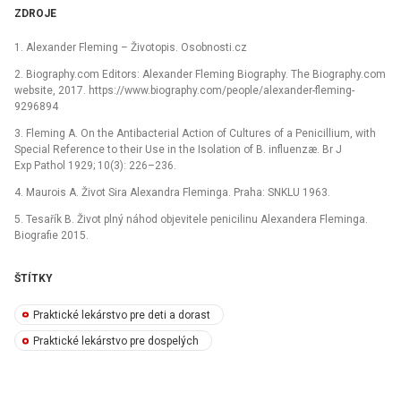
ZDROJE
1.
Alexander Fleming –⁠ Životopis. Osobnosti.cz
2.
Biography.com Editors: Alexander Fleming Biography. The Biography.com
website, 2017. https://www.biography.com/people/alexander-fleming-
9296894
3.
Fleming A.
On the Antibacterial Action of Cultures of a Penicillium, with
Special Reference to their Use in the Isolation of B. influenzæ. Br J
Exp Pathol 1929; 10(3): 226–236.
4.
Maurois A.
Život Sira Alexandra Fleminga. Praha: SNKLU 1963.
5.
Tesařík B.
Život plný náhod objevitele penicilinu Alexandera Fleminga.
Biografie 2015.
ŠTÍTKY
Praktické lekárstvo pre deti a dorast
Praktické lekárstvo pre dospelých