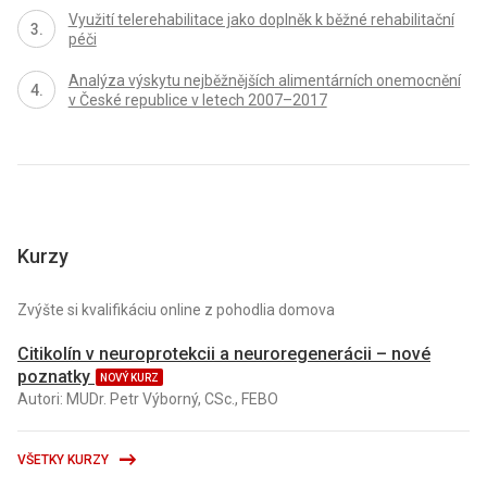
Využití telerehabilitace jako doplněk k běžné rehabilitační
péči
Analýza výskytu nejběžnějších alimentárních onemocnění
v České republice v letech 2007–2017
Kurzy
Zvýšte si kvalifikáciu online z pohodlia domova
Citikolín v neuroprotekcii a neuroregenerácii – nové
poznatky
NOVÝ KURZ
Autori: MUDr. Petr Výborný, CSc., FEBO
VŠETKY KURZY