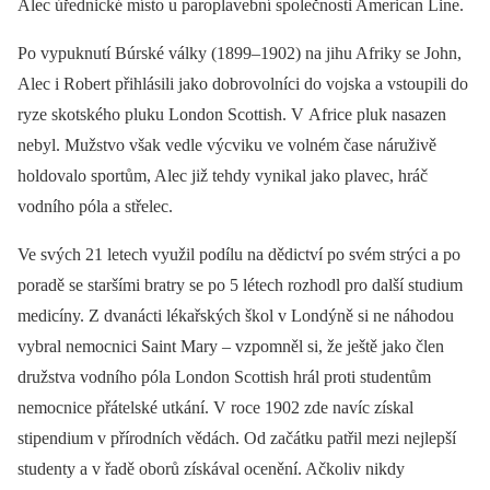
Alec úřednické místo u paroplavební společnosti American Line.
Po vypuknutí Búrské války (1899–1902) na jihu Afriky se John,
Alec i Robert přihlásili jako dobrovolníci do vojska a vstoupili do
ryze skotského pluku London Scottish. V Africe pluk nasazen
nebyl. Mužstvo však vedle výcviku ve volném čase náruživě
holdovalo sportům, Alec již tehdy vynikal jako plavec, hráč
vodního póla a střelec.
Ve svých 21 letech využil podílu na dědictví po svém strýci a po
poradě se staršími bratry se po 5 létech rozhodl pro další studium
medicíny. Z dvanácti lékařských škol v Londýně si ne náhodou
vybral nemocnici Saint Mary –⁠ vzpomněl si, že ještě jako člen
družstva vodního póla London Scottish hrál proti studentům
nemocnice přátelské utkání. V roce 1902 zde navíc získal
stipendium v přírodních vědách. Od začátku patřil mezi nejlepší
studenty a v řadě oborů získával ocenění. Ačkoliv nikdy