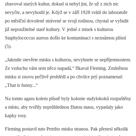
zbavoval starých kultur, dokud si nebyl jist, že už z nich nic
nevyčte, a nevyhodil je. Když se v září 1928 vrátil do laboratoře
po měsíční dovolené strávené se svojí rodinou, chystal se vyřadit
již nepoužitelné staré kultury. V jedné z misek s kulturou
Staphylococcus aureus došlo ke kontaminaci s neznámou plísní
(5).
„
Jakmile otevřete misku s kulturou, nevyhnete se nepříjemnostem.
Ze vzduchu vám sem něco napadá,“ říkaval Fleming. Zmíněnou
misku si znovu pečlivě prohlédl a po chvilce prý poznamenal:
„That is funny...“
Na tomto agaru kolem plísně byly kolonie stafylokoků rozpuštěny
a místo, aby tvořily neprůhlednou žlutou masu, vypadaly jako
kapky rosy.
Fleming postavil tuto Petriho misku stranou. Pak přenesl několik