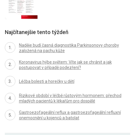
Najčítanejšie tento týždeň
Naděje budí časná diagnostika Parkinsonovy choroby
založená na pachu kůže
Koronavirus hýbe světem: Víte jak se chránit a jak
postupovat v případě podezření?
Léčba bolesti a horečky u dětí
Rizikové období v léčbě růstovým hormonem: přechod
mladých pacientů k lékařům pro dospělé
Gastroezofageální reflux a gastroezofageální refluxní
onemocnění u kojenců a batolat