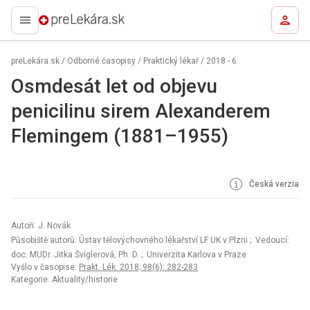
preLekára.sk
preLekára.sk
/
Odborné časopisy
/
Praktický lékař
/
2018 - 6
Osmdesát let od objevu
penicilinu sirem Alexanderem
Flemingem (1881–1955)
Česká verzia
Autoři: J. Novák
Působiště autorů: Ústav tělovýchovného lékařství LF UK v Plzni
; Vedoucí:
doc. MUDr. Jitka Švíglerová, Ph. D.
; Univerzita Karlova v Praze
Vyšlo v časopise:
Prakt. Lék. 2018; 98(6): 282-283
Kategorie: Aktuality/historie