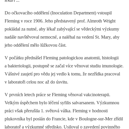
lékaři ...“
Do očkovacího oddělení (Inoculation Department) vstoupil
Fleming v roce 1906. Jeho představený prof. Almroth Wright
pokládal za nutné, aby lékař zabývající se vědeckými výzkumy
nadále navštěvoval nemocné, a naléhal na vedení St. Mary, aby
jeho oddělení mělo lůžkovou část.
V počátku přednášel Fleming patologickou anatomii, histologii
a bakteriologii, postupně se začal více věnovat studiu imunologie.
Vášnivé zaujetí pro vědu jej vedlo k tomu, že nezřídka pracoval
v laboratoři celou noc až do úsvitu.
V prvních letech práce se Fleming věnoval vakcinoterapii.
Velkým úspěchem bylo léčení syfilis salvarsanem. Výzkumnou
práci však přerušila 1. světová válka. Fleming v hodnosti
plukovníka byl poslán do Francie, kde v Boulogne-sur-Mer zřídil
laboratoř a výzkumné středisko. Usiloval o zavedení povinného