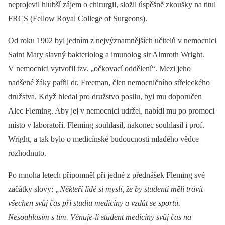
neprojevil hlubší zájem o chirurgii, složil úspěšně zkoušky na titul
FRCS (Fellow Royal College of Surgeons).
Od roku 1902 byl jedním z nejvýznamnějších učitelů v nemocnici
Saint Mary slavný bakteriolog a imunolog sir Almroth Wright.
V nemocnici vytvořil tzv. „očkovací oddělení“. Mezi jeho
nadšené žáky patřil dr. Freeman, člen nemocničního střeleckého
družstva. Když hledal pro družstvo posilu, byl mu doporučen
Alec Fleming. Aby jej v nemocnici udržel, nabídl mu po promoci
místo v laboratoři. Fleming souhlasil, nakonec souhlasil i prof.
Wright, a tak bylo o medicínské budoucnosti mladého vědce
rozhodnuto.
Po mnoha letech připomněl při jedné z přednášek Fleming své
začátky slovy:
„Někteří lidé si myslí, že by studenti měli trávit
všechen svůj čas při studiu medicíny a vzdát se sportů.
Nesouhlasím s tím. Věnuje-li student medicíny svůj čas na