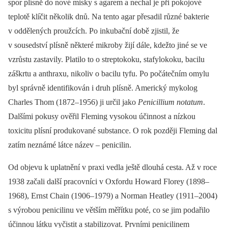
spor plísně do nové misky s agarem a nechal je při pokojové
teplotě klíčit několik dnů. Na tento agar přesadil různé bakterie
v oddělených proužcích. Po inkubační době zjistil, že
v sousedství plísně některé mikroby žijí dále, kdežto jiné se ve
vzrůstu zastavily. Platilo to o streptokoku, stafylokoku, bacilu
záškrtu a anthraxu, nikoliv o bacilu tyfu. Po počátečním omylu
byl správně identifikován i druh plísně. Americký mykolog
Charles Thom (1872–1956) ji určil jako
Penicillium notatum
.
Dalšími pokusy ověřil Fleming vysokou účinnost a nízkou
toxicitu plísní produkované substance. O rok později Fleming dal
zatím neznámé látce název –⁠ penicilin.
Od objevu k uplatnění v praxi vedla ještě dlouhá cesta. Až v roce
1938 začali další pracovníci v Oxfordu Howard Florey (1898–
1968), Ernst Chain (1906–1979) a Norman Heatley (1911–2004)
s výrobou penicilinu ve větším měřítku poté, co se jim podařilo
účinnou látku vyčistit a stabilizovat. Prvními penicilinem