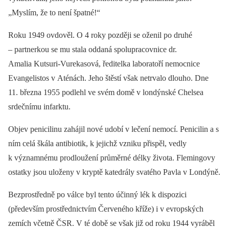
„Myslím, že to není špatné!“
Roku 1949 ovdověl. O 4 roky později se oženil po druhé
–⁠ partnerkou se mu stala oddaná spolupracovnice dr.
Amalia Kutsuri-Vurekasová, ředitelka laboratoří nemocnice
Evangelistos v Aténách. Jeho štěstí však netrvalo dlouho. Dne
11. března 1955 podlehl ve svém domě v londýnské Chelsea
srdečnímu infarktu.
Objev penicilinu zahájil nové udobí v lečení nemocí. Penicilin a s
ním celá škála antibiotik, k jejichž vzniku přispěl, vedly
k významnému prodloužení průměrné délky života. Flemingovy
ostatky jsou uloženy v kryptě katedrály svatého Pavla v Londýně.
Bezprostředně po válce byl tento účinný lék k dispozici
(především prostřednictvím Červeného kříže) i v evropských
zemích včetně ČSR. V té době se však již od roku 1944 vyráběl