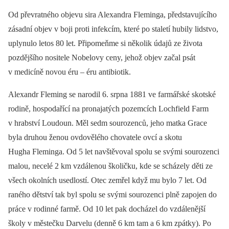
Od převratného objevu sira Alexandra Fleminga, představujícího
zásadní objev v boji proti infekcím, které po staletí hubily lidstvo,
uplynulo letos 80 let. Připomeňme si několik údajů ze života
pozdějšího nositele Nobelovy ceny, jehož objev začal psát
v medicíně novou éru –⁠ éru antibiotik.
Alexandr Fleming se narodil 6. srpna 1881 ve farmářské skotské
rodině, hospodařící na pronajatých pozemcích Lochfield Farm
v hrabství Loudoun. Měl sedm sourozenců, jeho matka Grace
byla druhou ženou ovdovělého chovatele ovcí a skotu
Hugha Fleminga. Od 5 let navštěvoval spolu se svými sourozenci
malou, necelé 2 km vzdálenou školičku, kde se scházely děti ze
všech okolních usedlostí. Otec zemřel když mu bylo 7 let. Od
raného dětství tak byl spolu se svými sourozenci plně zapojen do
práce v rodinné farmě. Od 10 let pak docházel do vzdálenější
školy v městečku Darvelu (denně 6 km tam a 6 km zpátky). Po