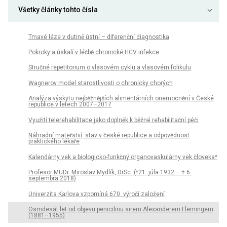
Všetky články tohto čísla
Tmavé léze v dutině ústní – diferenční diagnostika
Pokroky a úskalí v léčbě chronické HCV infekce
Stručné repetitorium o vlasovém cyklu a vlasovém folikulu
Wagnerov model starostlivosti o chronicky chorých
Analýza výskytu nejběžnějších alimentárních onemocnění v České
republice v letech 2007–2017
Využití telerehabilitace jako doplněk k běžné rehabilitační péči
Náhradní mateřství: stav v české republice a odpovědnost
praktického lékaře
Kalendárny vek a biologicko-funkčný organovaskulárny vek človeka*
Profesor MUDr. Miroslav Mydlík, DrSc. (*21. júla 1932 – † 6.
septembra 2018)
Univerzita Karlova vzpomíná 670. výročí založení
Osmdesát let od objevu penicilinu sirem Alexanderem Flemingem
(1881–1955)