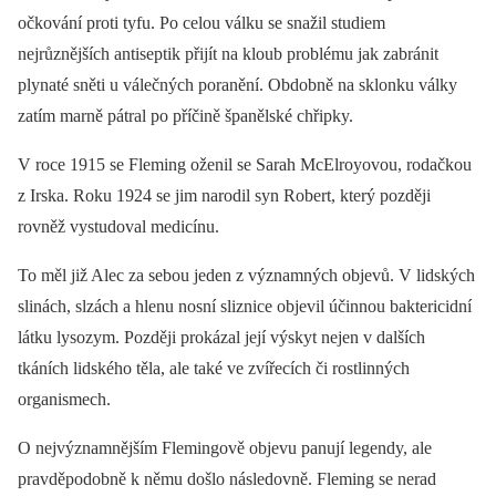
očkování proti tyfu. Po celou válku se snažil studiem
nejrůznějších antiseptik přijít na kloub problému jak zabránit
plynaté sněti u válečných poranění. Obdobně na sklonku války
zatím marně pátral po příčině španělské chřipky.
V roce 1915 se Fleming oženil se Sarah McElroyovou, rodačkou
z Irska. Roku 1924 se jim narodil syn Robert, který později
rovněž vystudoval medicínu.
To měl již Alec za sebou jeden z významných objevů. V lidských
slinách, slzách a hlenu nosní sliznice objevil účinnou baktericidní
látku lysozym. Později prokázal její výskyt nejen v dalších
tkáních lidského těla, ale také ve zvířecích či rostlinných
organismech.
O nejvýznamnějším Flemingově objevu panují legendy, ale
pravděpodobně k němu došlo následovně. Fleming se nerad