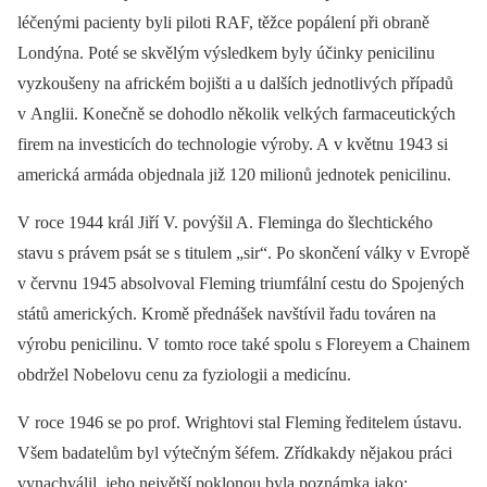
léčenými pacienty byli piloti RAF, těžce popálení při obraně
Londýna. Poté se skvělým výsledkem byly účinky penicilinu
vyzkoušeny na africkém bojišti a u dalších jednotlivých případů
v Anglii. Konečně se dohodlo několik velkých farmaceutických
firem na investicích do technologie výroby. A v květnu 1943 si
americká armáda objednala již 120 milionů jednotek penicilinu.
V roce 1944 král Jiří V. povýšil A. Fleminga do šlechtického
stavu s právem psát se s titulem „sir“. Po skončení války v Evropě
v červnu 1945 absolvoval Fleming triumfální cestu do Spojených
států amerických. Kromě přednášek navštívil řadu továren na
výrobu penicilinu. V tomto roce také spolu s Floreyem a Chainem
obdržel Nobelovu cenu za fyziologii a medicínu.
V roce 1946 se po prof. Wrightovi stal Fleming ředitelem ústavu.
Všem badatelům byl výtečným šéfem. Zřídkakdy nějakou práci
vynachválil, jeho největší poklonou byla poznámka jako: