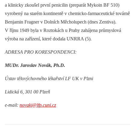
a klinicky zkoušel první penicilin (preparát Mykoin BF 510)
vyrobený na starém kontinentě v chemicko-farmaceutické továrně
Benjamin Fragner v Dolních Měcholupech (dnes Zentiva).
V říjnu 1949 byla v Roztokách u Prahy zahájena průmyslová
výroba na zařízení, které dodala UNRRA (5).
ADRESA PRO KORESPONDENCI:
MUDr. Jaroslav Novák, Ph.D.
Ústav tělovýchovného lékařství LF UK v Plzni
Lidická 6, 301 00 Plzeň
e-mail:
novakj@lfp.cuni.cz