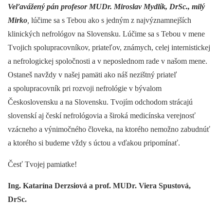
Veľavážený pán profesor MUDr. Miroslav Mydlík, DrSc., milý
Mirko
,
lúčime sa s Tebou ako s jedným z najvýznamnejších
klinických nefrológov na Slovensku. Lúčime sa s Tebou v mene
Tvojich spolupracovníkov, priateľov, známych, celej internistickej
a nefrologickej spoločnosti a v neposlednom rade v našom mene.
Ostaneš navždy v našej pamäti ako náš nezištný priateľ
a spolupracovník pri rozvoji nefrológie v bývalom
Československu a na Slovensku. Tvojím odchodom strácajú
slovenskí aj českí nefrológovia a široká medicínska verejnosť
vzácneho a výnimočného človeka, na ktorého nemožno zabudnúť
a ktorého si budeme vždy s úctou a vďakou pripomínať.
Česť Tvojej pamiatke!
Ing. Katarína Derzsiová a prof. MUDr. Viera Spustová,
DrSc.