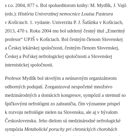
s r.o. 2004, 877 s. Bol spolueditorom knihy:
M. Mydlík, J. Vajó
(eds.):
História Univerzitnej nemocnice Louisa Pasteura
v Košiciach.
1. vydanie. Univerzita P. J. Šafárika v Košiciach,
2013, 470 s.
Roku 2004 mu bol udelený čestný titul „Emeritný
profesor“ UPJŠ v Košiciach. Bol čestným členom Slovenskej
a Českej lekárskej spoločnosti, čestným členom Slovenskej,
Českej a Poľskej nefrologickej spoločnosti a Slovenskej
internistickej spoločnosti.
Profesor Mydlík bol skvelým a neúnavným organizátorom
odborných podujatí. Zorganizoval nespočetné množstvo
medzinárodných a domácich kongresov, sympózií a stretnutí so
špičkovými nefrológmi zo zahraničia, čím významne prispel
k rozvoju nefrológie nielen na Slovensku, ale aj v bývalom
Československu. Jeho dielom sú medzinárodné nefrologické
sympózia
Metabolické poruchy pri chronických chorobách