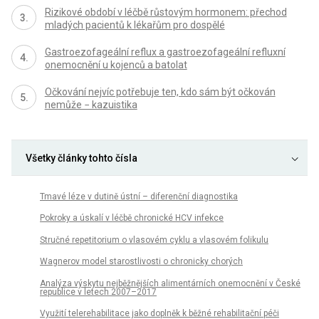
Rizikové období v léčbě růstovým hormonem: přechod
mladých pacientů k lékařům pro dospělé
Gastroezofageální reflux a gastroezofageální refluxní
onemocnění u kojenců a batolat
Očkování nejvíc potřebuje ten, kdo sám být očkován
nemůže − kazuistika
Všetky články tohto čísla
Tmavé léze v dutině ústní – diferenční diagnostika
Pokroky a úskalí v léčbě chronické HCV infekce
Stručné repetitorium o vlasovém cyklu a vlasovém folikulu
Wagnerov model starostlivosti o chronicky chorých
Analýza výskytu nejběžnějších alimentárních onemocnění v České
republice v letech 2007–2017
Využití telerehabilitace jako doplněk k běžné rehabilitační péči