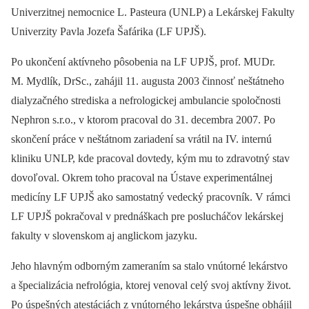
Univerzitnej nemocnice L. Pasteura (UNLP) a Lekárskej Fakulty
Univerzity Pavla Jozefa Šafárika (LF UPJŠ).
Po ukončení aktívneho pôsobenia na LF UPJŠ, prof. MUDr.
M. Mydlík, DrSc., zahájil 11. augusta 2003 činnosť neštátneho
dialyzačného strediska a nefrologickej ambulancie spoločnosti
Nephron s.r.o., v ktorom pracoval do 31. decembra 2007. Po
skončení práce v neštátnom zariadení sa vrátil na IV. internú
kliniku UNLP, kde pracoval dovtedy, kým mu to zdravotný stav
dovoľoval. Okrem toho pracoval na Ústave experimentálnej
medicíny LF UPJŠ ako samostatný vedecký pracovník. V rámci
LF UPJŠ pokračoval v prednáškach pre poslucháčov lekárskej
fakulty v slovenskom aj anglickom jazyku.
Jeho hlavným odborným zameraním sa stalo vnútorné lekárstvo
a špecializácia nefrológia, ktorej venoval celý svoj aktívny život.
Po úspešných atestáciách z vnútorného lekárstva úspešne obhájil