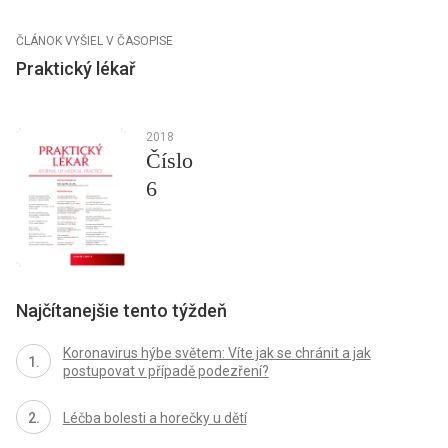
ČLÁNOK VYŠIEL V ČASOPISE
Praktický lékař
2018
Číslo
6
Najčítanejšie tento týždeň
Koronavirus hýbe světem: Víte jak se chránit a jak
postupovat v případě podezření?
Léčba bolesti a horečky u dětí