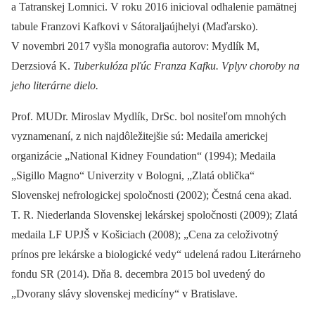
a Tatranskej Lomnici. V roku 2016 inicioval odhalenie pamätnej
tabule Franzovi Kafkovi v Sátoraljaújhelyi (Maďarsko).
V novembri 2017 vyšla monografia autorov: Mydlík M,
Derzsiová K.
Tuberkulóza pľúc Franza Kafku. Vplyv choroby na
jeho literárne dielo.
Prof. MUDr. Miroslav Mydlík, DrSc. bol nositeľom mnohých
vyznamenaní, z nich najdôležitejšie sú: Medaila americkej
organizácie „National Kidney Foundation“ (1994); Medaila
„Sigillo Magno“ Univerzity v Bologni, „Zlatá oblička“
Slovenskej nefrologickej spoločnosti (2002); Čestná cena akad.
T. R. Niederlanda Slovenskej lekárskej spoločnosti (2009); Zlatá
medaila LF UPJŠ v Košiciach (2008); „Cena za celoživotný
prínos pre lekárske a biologické vedy“ udelená radou Literárneho
fondu SR (2014). Dňa 8. decembra 2015 bol uvedený do
„Dvorany slávy slovenskej medicíny“ v Bratislave.