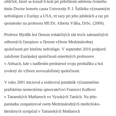
obličiek
,
ktoré sa konali 6-krát pri príležitosti udelenia čestného
titulu Doctor honoris causa Univerzity P. J. Šafárika významným
nefrológom z Európy a USA, tri razy pri jeho jubileách a raz pri
spomienke na profesora MUDr. Alberta Válka, DrSc. (2009).
Profesor Mydlík bol členom redakčných rád troch zahraničných
odborných časopisov a členom výboru Medzinárodnej
spoločnosti pre históriu nefrológie. V septembri 2016 podporil
založenie Európskej spoločnosti emeritných profesorov
v Aténach, kde s nadšením predniesol svoju prednášku a bol
zvolený do výboru novozaloženej spoločnosti.
V roku 2001 inicioval a realizoval pamätník významnému
pražskému nemeckému spisovateľovi Franzovi Kafkovi
v Tatranských Matliaroch vo Vysokých Tatrách. Na jeho
pamiatku zorganizoval osem Medzinárodných medicínsko-
literárnych sympózií v Tatranských Matliaroch