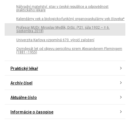
Náhradní mateřství: stav v české republice a odpovědnost
praktického lékaře
Kalendárny vek a biologicko-funkčný organovaskulárny vek človeka*
Profesor MUDr. Miroslav Mydlík, DrSc. (*21. júla 1932 – † 6.
septembra 2018)
Univerzita Karlova vzpomíná 670. výročí založení
Osmdesát let od objevu penicilinu sirem Alexanderem Flemingem
(1881–1955)
Praktický lékař
Archív čísel
Aktuálne číslo
Informácie o časopise