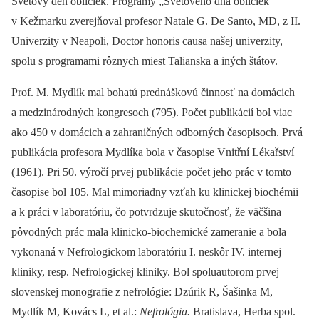
Svetový deň obličiek. Programy „Svetového dňa obličiek“
v Kežmarku zverejňoval profesor Natale G. De Santo, MD, z II.
Univerzity v Neapoli, Doctor honoris causa našej univerzity,
spolu s programami rôznych miest Talianska a iných štátov.
Prof. M. Mydlík mal bohatú prednáškovú činnosť na domácich
a medzinárodných kongresoch (795). Počet publikácií bol viac
ako 450 v domácich a zahraničných odborných časopisoch. Prvá
publikácia profesora Mydlíka bola v časopise Vnitřní Lékařství
(1961). Pri 50. výročí prvej publikácie počet jeho prác v tomto
časopise bol 105. Mal mimoriadny vzťah ku klinickej biochémii
a k práci v laboratóriu, čo potvrdzuje skutočnosť, že väčšina
pôvodných prác mala klinicko-biochemické zameranie a bola
vykonaná v Nefrologickom laboratóriu I. neskôr IV. internej
kliniky, resp. Nefrologickej kliniky. Bol spoluautorom prvej
slovenskej monografie z nefrológie: Dzúrik R, Šašinka M,
Mydlík M, Kovács L, et al.:
Nefrológia.
Bratislava, Herba spol.