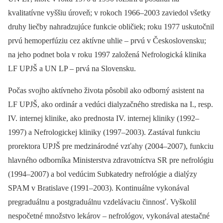
kvalitatívne vyššiu úroveň; v rokoch 1966–2003 zaviedol všetky
druhy liečby nahradzujúce funkcie obličiek;
roku 1977 uskutočnil
prvú hemoperfúziu cez aktívne uhlie –⁠ prvú v Československu;
na jeho podnet bola v roku 1997 založená Nefrologická klinika
LF UPJŠ a UN LP –⁠ prvá na Slovensku.
Počas svojho aktívneho života pôsobil ako odborný asistent na
LF UPJŠ, ako ordinár a vedúci dialyzačného strediska na I., resp.
IV. internej klinike, ako prednosta IV. internej kliniky (1992–
1997) a Nefrologickej kliniky (1997–2003). Zastával funkciu
prorektora UPJŠ pre medzinárodné vzťahy (2004–2007), funkciu
hlavného odborníka Ministerstva zdravotníctva SR pre nefrológiu
(1994–2007) a bol vedúcim Subkatedry nefrológie a dialýzy
SPAM v Bratislave (1991–2003). Kontinuálne vykonával
pregraduálnu a postgraduálnu vzdelávaciu činnosť. Vyškolil
nespočetné množstvo lekárov –⁠ nefrológov, vykonával atestačné