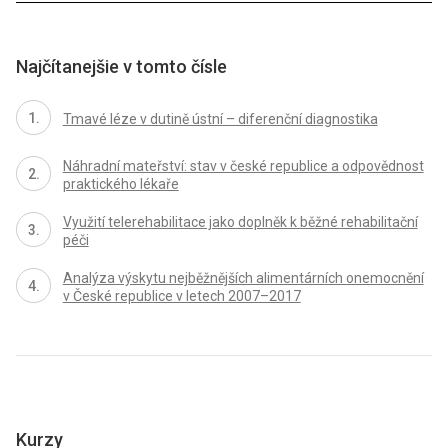
Najčítanejšie v tomto čísle
Tmavé léze v dutině ústní – diferenční diagnostika
Náhradní mateřství: stav v české republice a odpovědnost
praktického lékaře
Využití telerehabilitace jako doplněk k běžné rehabilitační
péči
Analýza výskytu nejběžnějších alimentárních onemocnění
v České republice v letech 2007–2017
Kurzy