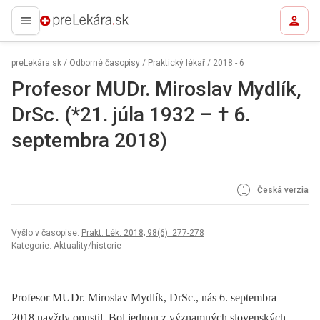
preLekára.sk
preLekára.sk
/
Odborné časopisy
/
Praktický lékař
/
2018 - 6
Profesor MUDr. Miroslav Mydlík,
DrSc. (*21. júla 1932 – † 6.
septembra 2018)
Česká verzia
Vyšlo v časopise:
Prakt. Lék. 2018; 98(6): 277-278
Kategorie: Aktuality/historie
Profesor MUDr. Miroslav Mydlík, DrSc., nás 6. septembra
2018 navždy opustil. Bol jednou z významných slovenských