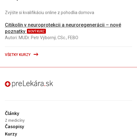
Zvýšte si kvalifikáciu online z pohodlia domova
Citikolín v neuroprotekcii a neuroregenerácii – nové
poznatky
NOVÝ KURZ
Autori: MUDr. Petr Výborný, CSc., FEBO
VŠETKY KURZY
preLekára.sk
Články
Z medicíny
Časopisy
Kurzy