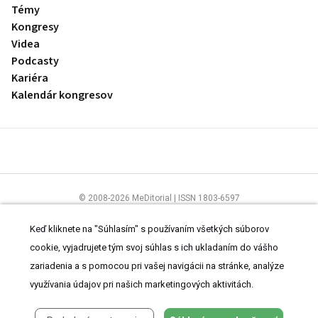
Témy
Kongresy
Videa
Podcasty
Kariéra
Kalendár kongresov
© 2008-2026 MeDitorial | ISSN 1803-6597
Stránky preLekára.sk sú určené výhradne odborníkom v zdravotníctve.
Čítajte
prehlásenie
a
Zásady spracovania osobných údajov
.
Keď kliknete na "Súhlasím" s používaním všetkých súborov
cookie, vyjadrujete tým svoj súhlas s ich ukladaním do vášho
zariadenia a s pomocou pri vašej navigácii na stránke, analýze
využívania údajov pri našich marketingových aktivitách.