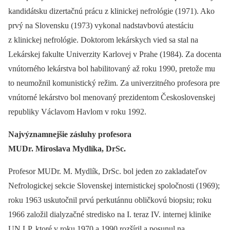
kandidátsku dizertačnú prácu z klinickej nefrológie (1971). Ako
prvý na Slovensku (1973) vykonal nadstavbovú atestáciu
z klinickej nefrológie. Doktorom lekárskych vied sa stal na
Lekárskej fakulte Univerzity Karlovej v Prahe (1984). Za docenta
vnútorného lekárstva bol habilitovaný až roku 1990, pretože mu
to neumožnil komunistický režim. Za univerzitného profesora pre
vnútorné lekárstvo bol menovaný prezidentom Československej
republiky Václavom Havlom v roku 1992.
Najvýznamnejšie zásluhy prof
esora
MUDr. Miroslava Mydlíka, DrSc.
Profesor MUDr. M. Mydlík, DrSc. bol jeden zo zakladateľov
Nefrologickej sekcie Slovenskej internistickej spoločnosti (1969);
roku 1963 uskutočnil prvú perkutánnu obličkovú biopsiu; roku
1966 založil dialyzačné stredisko na I. teraz IV. internej klinike
UN LP, ktoré v roku 1970 a 1990 rozšíril a posunul na