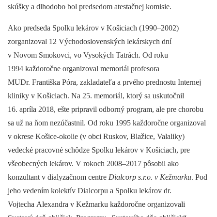
skúšky a dlhodobo bol predsedom atestačnej komisie.
Ako predseda Spolku lekárov v Košiciach (1990–2002)
zorganizoval 12 Východoslovenských lekárskych dní
v Novom Smokovci, vo Vysokých Tatrách. Od roku
1994 každoročne organizoval memoriál profesora
MUDr. Františka Póra, zakladateľa a prvého prednostu Internej
kliniky v Košiciach. Na 25. memoriál, ktorý sa uskutočnil
16. apríla 2018, ešte pripravil odborný program, ale pre chorobu
sa už na ňom nezúčastnil. Od roku 1995 každoročne organizoval
v okrese Košice-okolie (v obci Ruskov, Blažice, Valaliky)
vedecké pracovné schôdze Spolku lekárov v Košiciach, pre
všeobecných lekárov. V rokoch 2008–2017 pôsobil ako
konzultant v dialyzačnom centre
Dialcorp s.r.o. v Kežmarku
. Pod
jeho vedením kolektív Dialcorpu a Spolku lekárov dr.
Vojtecha Alexandra v Kežmarku každoročne organizovali