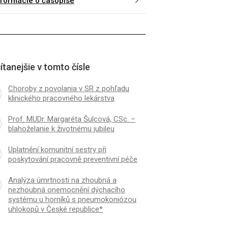
nformácie o časopise
ítanejšie v tomto čísle
Choroby z povolania v SR z pohľadu
klinického pracovného lekárstva
Prof. MUDr. Margaréta Šulcová, CSc. –
blahoželanie k životnému jubileu
Uplatnění komunitní sestry při
poskytování pracovně preventivní péče
Analýza úmrtnosti na zhoubná a
nezhoubná onemocnění dýchacího
systému u horníků s pneumokoniózou
uhlokopů v České republice*