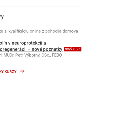
zy
e si kvalifikáciu online z pohodlia domova
kolín v neuroprotekcii a
oregenerácii – nové poznatky
NOVÝ KURZ
i: MUDr. Petr Výborný, CSc., FEBO
KY KURZY