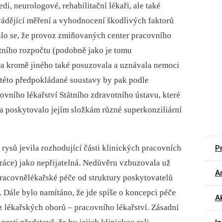
di, neurologové, rehabilitační lékaři, ale také
vádějící měření a vyhodnocení škodlivých faktorů
alo se, že provoz zmiňovaných center pracovního
tátního rozpočtu (podobně jako je tomu
tra kromě jiného také posuzovala a uznávala nemoci
 této předpokládané soustavy by pak podle
ního lékařství Státního zdravotního ústavu, které
a poskytovalo jejím složkám různé superkonziliární
 rysů jevila rozhodující části klinických pracovních
Pr
práce) jako nepřijatelná. Nedůvěru vzbuzovala už
Ar
pracovnělékařské péče od struktury poskytovatelů
 Dále bylo namítáno, že jde spíše o koncepci péče
A
z lékařských oborů –⁠ pracovního lékařství. Zásadní