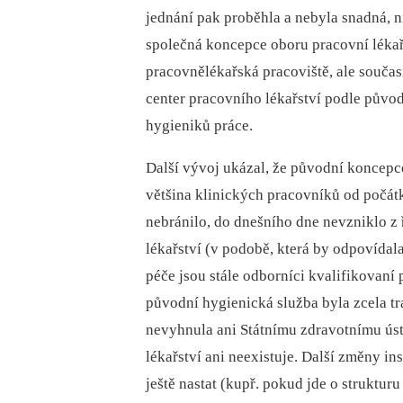
jednání pak proběhla a nebyla snadná, 
společná koncepce oboru pracovní lékař
pracovnělékařská pracoviště, ale současn
center pracovního lékařství podle půvo
hygieniků práce.
Další vývoj ukázal, že původní koncepce
většina klinických pracovníků od počátk
nebránilo, do dnešního dne nevzniklo z
lékařství (v podobě, která by odpovída
péče jsou stále odborníci kvalifikovaní
původní hygienická služba byla zcela 
nevyhnula ani Státnímu zdravotnímu ús
lékařství ani neexistuje. Další změny i
ještě nastat (kupř. pokud jde o struktur