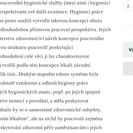
pracovníků hygienické služby (mezi nimi i hygienici
perspektivami své další existence. Hygienici práce
) se proto snažili vytvořit takovou koncepci oboru
la dlouhodobou příznivou pracovní perspektivu. Jejich
isterstvu zdravotnictví návrh koncepce pracovního
vou strukturu pracovišť poskytující
Vš
dnodušení celé věci ji lze charakterizovat
tvořili podle této koncepce lékaři závodní
olik tisíc. Druhým stupněm tohoto systému byla
podstatě vzniknout z odborů hygieny práce
ých hygienických stanic, popř. po jejich spojení
ktive nemocí z povolání, a měla poskytovat
dnalo by se o samostatné zdravotnické subjekty,
ím lékařem“, ale na nichž by pracovali zejména
poskytování zdravotní péče zaměstnancům i jejich