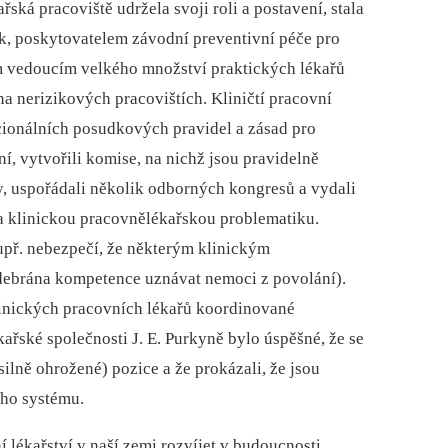
ská pracoviště udržela svoji roli a postavení, stala
ik, poskytovatelem závodní preventivní péče pro
m vedoucím velkého množství praktických lékařů
na nerizikových pracovištích. Kliničtí pracovní
acionálních posudkových pravidel a zásad pro
, vytvořili komise, na nichž jsou pravidelně
, uspořádali několik odborných kongresů a vydali
a klinickou pracovnělékařskou problematiku.
upř. nebezpečí, že některým klinickým
ebrána kompetence uznávat nemoci z povolání).
klinických pracovních lékařů koordinované
ařské společnosti J. E. Purkyně bylo úspěšné, že se
silně ohrožené) pozice a že prokázali, že jsou
ho systému.
í lékařství v naší zemi rozvíjet v budoucnosti.