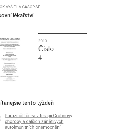
OK VYŠIEL V ČASOPISE
ovní lékařství
2010
Číslo
4
ítanejšie tento týždeň
Parazitičtí červi v terapii Crohnovy
choroby a dalších zánětlivých
autoimunitních onemocnění