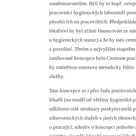
zaměstnavatelům. Byli by to kupř. ortope
pracovníci hygienických laboratoří pro
působících na pracovištích. Předpoklád
lékařství by byl zčásti financován ze s
u hygienických stanic) a že by tato cen
z povolání. Třetím a nejvyšším stupněm
zmiňované koncepce bylo Centrum pracov
by zmíněnou soustavu metodicky řídilo 
služby.
Tato koncepce se i přes řadu pozitivních
lékařů (na rozdíl od většiny hygieniků 
odlišnost celé struktury poskytovatelů 
zdravotnických služeb v jiných oborech.
o pracující, nikoliv o koncepci jednoho 