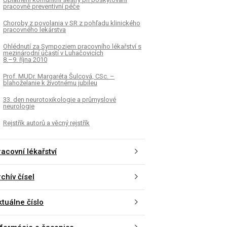
pracovně preventivní péče
Choroby z povolania v SR z pohľadu klinického
pracovného lekárstva
Ohlédnutí za Sympoziem pracovního lékařství s
mezinárodní účastí v Luhačovicích
8.–9. října 2010
Prof. MUDr. Margaréta Šulcová, CSc. –
blahoželanie k životnému jubileu
33. den neurotoxikologie a průmyslové
neurologie
Rejstřík autorů a věcný rejstřík
acovní lékařství
chív čísel
ktuálne číslo