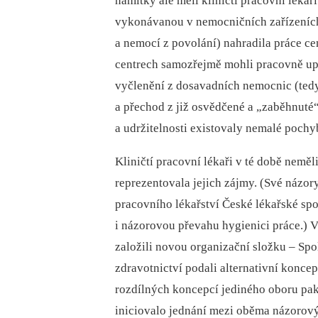
námitky ale měli kliničtí pracovní lékaři
vykonávanou v nemocničních zařízeních 
a nemocí z povolání) nahradila práce cen
centrech samozřejmě mohli pracovně upl
vyčlenění z dosavadních nemocnic (tedy 
a přechod z již osvědčené a „zaběhnuté“
a udržitelnosti existovaly nemalé pochy
Kliničtí pracovní lékaři v té době nemě
reprezentovala jejich zájmy. (Své názor
pracovního lékařství České lékařské spol
i názorovou převahu hygienici práce.) V
založili novou organizační složku –⁠ Spo
zdravotnictví podali alternativní konce
rozdílných koncepcí jediného oboru pak
iniciovalo jednání mezi oběma názorový