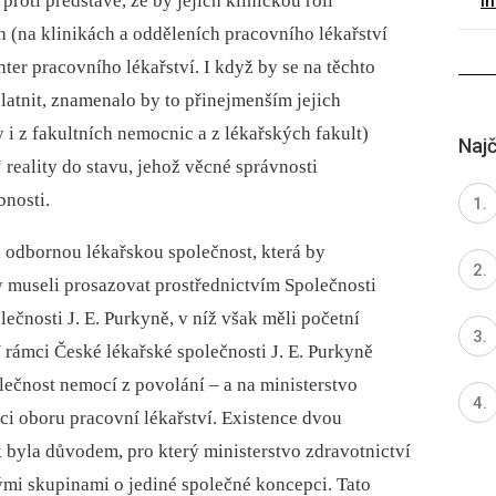
 proti představě, že by jejich klinickou roli
I
(na klinikách a odděleních pracovního lékařství
ter pracovního lékařství. I když by se na těchto
atnit, znamenalo by to přinejmenším jejich
i z fakultních nemocnic a z lékařských fakult)
Najč
 reality do stavu, jehož věcné správnosti
bnosti.
li odbornou lékařskou společnost, která by
y museli prosazovat prostřednictvím Společnosti
ečnosti J. E. Purkyně, v níž však měli početní
 rámci České lékařské společnosti J. E. Purkyně
lečnost nemocí z povolání –⁠ a na ministerstvo
pci oboru pracovní lékařství. Existence dvou
 byla důvodem, pro který ministerstvo zdravotnictví
mi skupinami o jediné společné koncepci. Tato