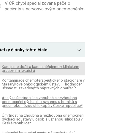
V ČR chybí specializovaná péče o
pacienty s nervosvalovým onemocněním
etky články tohto čísla
Kam jsme došli a kam směřujeme v klinickém
pracovním lékařství
Kontaminace chemoterapeutického stacionáře v
Masarykově onkologickém ústavu – hodnocení
účinnosti zavedených nápravných opatření*
Analýza úmrtnosti na zhoubná a nezhoubná
onemocnění dýchacího systému u horníků s
pneumokoniózou uhlokopů v České republice*
Úmrtnost na zhoubná a nezhoubná onemocnění
dýchací soustavy u osob s uznanou silikózou v
České republice*
Uplatnění komunitní sestry při poskytování