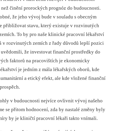
 než činění prorockých prognóz do budoucnosti.
obné, že jeho vývoj bude v souladu s obecným
e přibližovat stavu, který existuje v rozvinutých
mích. To by pro naše klinické pracovní lékařství
á v rozvinutých zemích z řady důvodů lepší pozici
 uvědomili, že investovat finanční prostředky do
ých faktorů na pracovištích je ekonomicky
ékařství je jedním z mála lékařských oborů, kde
humanitární a etický efekt, ale kde vložené finanční
 prospěch.
hly v budoucnosti nejvíce ovlivnit vývoj našeho
me se přitom hodnocení, zda by nastalé změny byly
íry by je kliničtí pracovní lékaři takto vnímali.