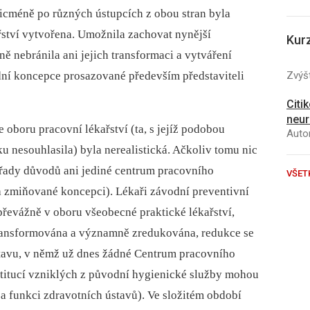
nicméně po různých ústupcích z obou stran byla
ství vytvořena. Umožnila zachovat nynější
Kur
ě nebránila ani jejich transformaci a vytváření
Zvýšt
dní koncepce prosazované především představiteli
Citi
neur
 oboru pracovní lékařství (ta, s jejíž podobou
Autor
u nesouhlasila) byla nerealistická. Ačkoliv tomu nic
 řady důvodů ani jediné centrum pracovního
VŠET
la zmiňované koncepci). Lékaři závodní preventivní
 převážně v oboru všeobecné praktické lékařství,
transformována a významně zredukována, redukce se
tavu, v němž už dnes žádné Centrum pracovního
nstitucí vzniklých z původní hygienické služby mohou
u a funkci zdravotních ústavů). Ve složitém období