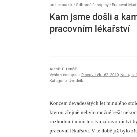
preLekára.sk
/
Odborné časopisy
/
Pracovní lékař
Kam jsme došli a ka
pracovním lékařství
Autoři: E. Hrnčíř
Vyšlo v časopise:
Pracov. Lék., 62, 2010, No. 4, s.
Kategorie: Úvodník
Koncem devadesátých let minulého století
kterou zřejmě nebylo možné řešit neko
rozhodnutí ministerstva zdravotnictví 
pracovní lékařství. V té době již bylo z