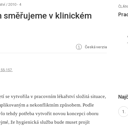
ství
/
2010 - 4
ČLÁN
m směřujeme v klinickém
Prac
Česká verzia
 155-157.
Najč
 se vytvořila v pracovním lékařství složitá situace,
mplikovaným a nekonfliktním způsobem. Podle
bylo tehdy potřeba vytvořit novou koncepci oboru
řejmé, že hygienická služba bude muset projít