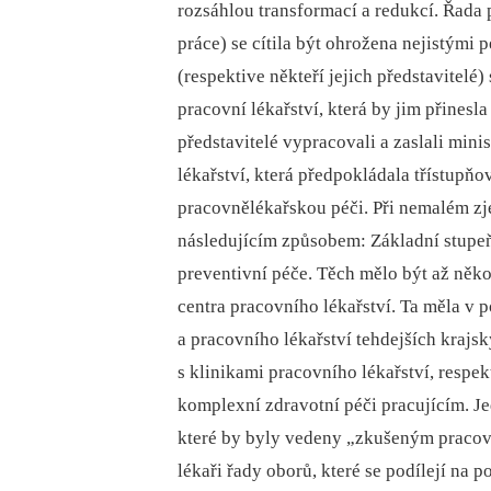
rozsáhlou transformací a redukcí. Řada 
práce) se cítila být ohrožena nejistými 
(respektive někteří jejich představitelé
pracovní lékařství, která by jim přines
představitelé vypracovali a zaslali min
lékařství, která předpokládala třístupňo
pracovnělékařskou péči. Při nemalém zje
následujícím způsobem: Základní stupeň 
preventivní péče. Těch mělo být až něk
centra pracovního lékařství. Ta měla v 
a pracovního lékařství tehdejších krajsk
s klinikami pracovního lékařství, respe
komplexní zdravotní péči pracujícím. Je
které by byly vedeny „zkušeným pracovn
lékaři řady oborů, které se podílejí na 