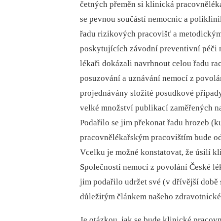
četných přeměn si klinická pracovnělékař
se pevnou součástí nemocnic a poliklin
řadu rizikových pracovišť a metodický
poskytujících závodní preventivní péči 
lékaři dokázali navrhnout celou řadu r
posuzování a uznávání nemocí z povolání
projednávány složité posudkové případy
velké množství publikací zaměřených n
Podařilo se jim překonat řadu hrozeb (k
pracovnělékařským pracovištím bude od
Vcelku je možné konstatovat, že úsilí 
Společností nemocí z povolání České lék
jim podařilo udržet své (v dřívější době 
důležitým článkem našeho zdravotnické
Je otázkou, jak se bude klinické pracovn