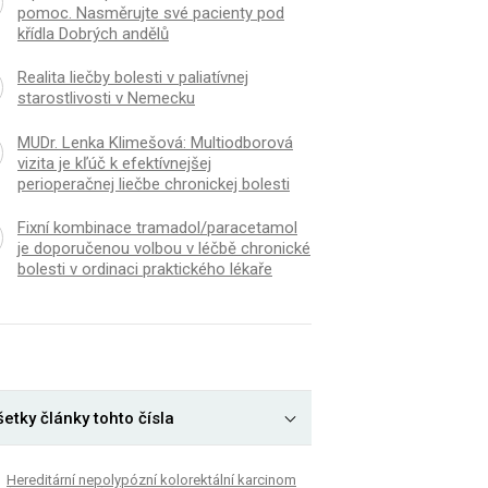
pomoc. Nasměrujte své pacienty pod
křídla Dobrých andělů
Realita liečby bolesti v paliatívnej
starostlivosti v Nemecku
MUDr. Lenka Klimešová: Multiodborová
vizita je kľúč k efektívnejšej
perioperačnej liečbe chronickej bolesti
Fixní kombinace tramadol/paracetamol
je doporučenou volbou v léčbě chronické
bolesti v ordinaci praktického lékaře
etky články tohto čísla
Hereditární nepolypózní kolorektální karcinom