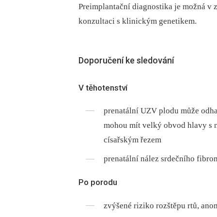
Preimplantační diagnostika je možná v 
konzultaci s klinickým genetikem.
Doporučení ke sledování
V těhotenství
prenatální UZV plodu může odhali
mohou mít velký obvod hlavy s n
císařským řezem
prenatální nález srdečního fibr
Po porodu
zvýšené riziko rozštěpu rtů, ano