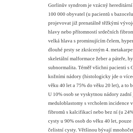
Gorlinův syndrom je vzácný hereditárn
100 000 obyvatel (u pacientů s bazocel
projevovat již prenatálně těžkými výv
hlavy nebo přítomností srdečních fibrom
velká hlava s prominujícím čelem, hypert
dlouhé prsty se zkráceným 4. metakarpem
skeletální malformace žeber a páteře, hy
subnormalita. Téměř všichni pacienti 
kožními nádory (histologicky jde o víc
věku 40 let a 75% do věku 20 let), a to
U 10% osob se vyskytnou nádory zadní j
meduloblastomy s vrcholem incidence ve
fibromů s kalcifikací nebo bez ní (u 24
cysty u 90% osob do věku 40 let, pouz
čelistní cysty. Většinou bývají mnohoče