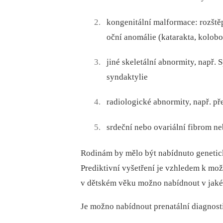
kongenitální malformace: rozštěp
oční anomálie (katarakta, kolob
jiné skeletální abnormity, např.
syndaktylie
radiologické abnormity, např. pře
srdeční nebo ovariální fibrom n
Rodinám by mělo být nabídnuto genetick
Prediktivní vyšetření je vzhledem k m
v dětském věku možno nabídnout v jaké
Je možno nabídnout prenatální dia­­gnost