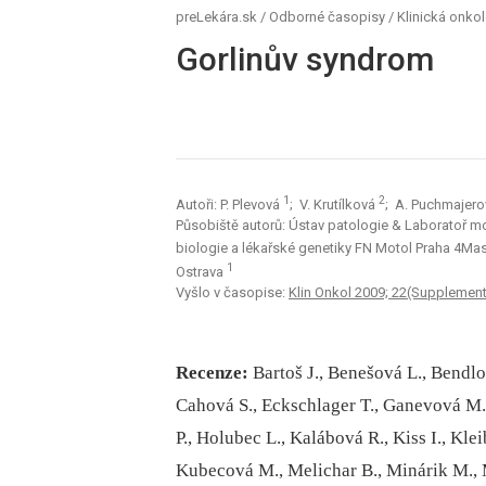
preLekára.sk
/
Odborné časopisy
/
Klinická onko
Gorlinův syndrom
1
2
Autoři: P. Plevová
; V. Krutílková
; A. Puchmajer
Působiště autorů: Ústav patologie & Laboratoř mo
biologie a lékařské genetiky FN Motol Praha 4Ma
1
Ostrava
Vyšlo v časopise:
Klin Onkol 2009; 22(Supplemen
Recenze:
Bartoš J., Benešová L., Bendl
Cahová S., Eckschlager T., Ganevová M.
P., Holubec L., Kalábová R., Kiss I., Kl
Kubecová M., Melichar B., Minárik M., 