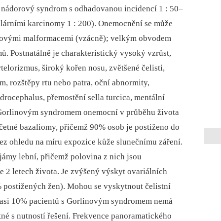
í nádorový syndrom s odhadovanou incidencí 1 : 50–
ulárními karcinomy 1 : 200). Onemocnění se může
ojovými malformacemi (vzácně); velkým obvodem
ů. Postnatálně je charakteristický vysoký vzrůst,
elorizmus, široký kořen nosu, zvětšené čelisti,
, rozštěpy rtu nebo patra, oční abnormity,
drocephalus, přemostění sella turcica, mentální
s Gorlinovým syndromem onemocní v průběhu života
ečetné bazaliomy, přičemž 90% osob je postiženo do
 bez ohledu na míru expozice kůže slunečnímu záření.
ámy lební, přičemž polovina z nich jsou
 2 letech života. Je zvýšený výskyt ovariálních
% postižených žen). Mohou se vyskytnout čelistní
e asi 10% pacientů s Gorlinovým syndromem nemá
tné s nutností řešení. Frekvence panoramatického