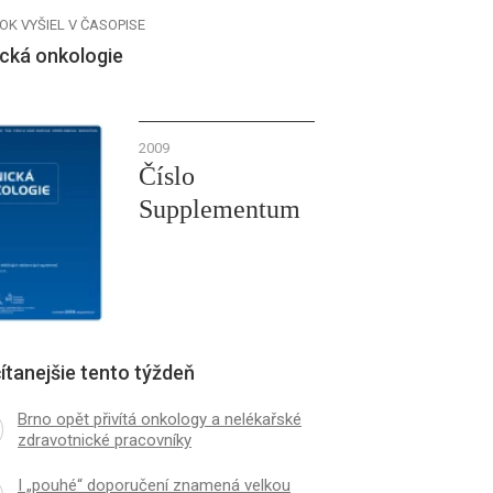
OK VYŠIEL V ČASOPISE
ická onkologie
2009
Číslo
Supplementum
ítanejšie tento týždeň
Brno opět přivítá onkology a nelékařské
zdravotnické pracovníky
I „pouhé“ doporučení znamená velkou