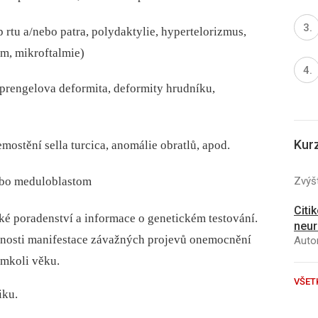
 rtu a/nebo patra, polydaktylie, hypertelorizmus,
om, mikroftalmie)
 Sprengelova deformita, deformity hrudníku,
Kur
mostění sella turcica, anomálie obratlů, apod.
ebo meduloblastom
Zvýšt
Citi
é poradenství a informace o genetickém testování.
neur
ožnosti manifestace závažných projevů onemocnění
Autor
mkoli věku.
VŠET
iku.