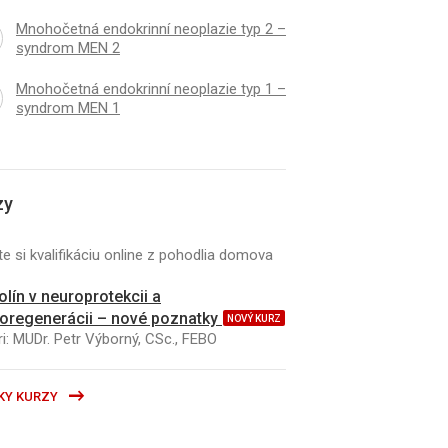
Mnohočetná endokrinní neoplazie typ 2 –
syndrom MEN 2
Mnohočetná endokrinní neoplazie typ 1 –
syndrom MEN 1
zy
e si kvalifikáciu online z pohodlia domova
kolín v neuroprotekcii a
oregenerácii – nové poznatky
NOVÝ KURZ
i: MUDr. Petr Výborný, CSc., FEBO
KY KURZY