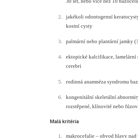
30 let, nebo více než 10 bazocel
jakékoli odontogenní keratocyst
kostní cysty
palmární nebo plantární jamky (
ektopické kalcifikace, lamelární 
cerebri
rodinná anamnéza syndromu baz
kongenitální skeletální abnormit
rozstěpené, klínovité nebo fúzov
Malá kritéria
makrocefalie –⁠ obvod hlavy nad 