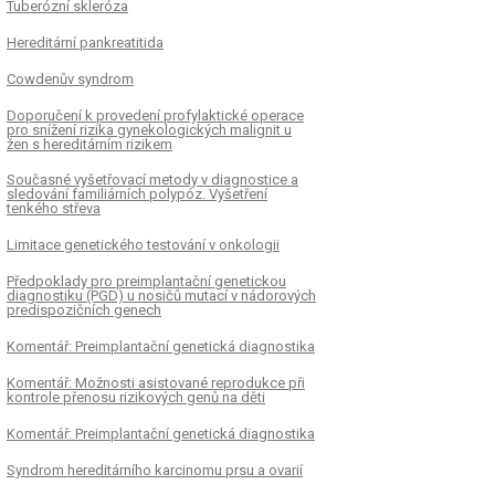
Tuberózní skleróza
Hereditární pankreatitida
Cowdenův syndrom
Doporučení k provedení profylaktické operace
pro snížení rizika gynekologických malignit u
žen s hereditárním rizikem
Současné vyšetřovací metody v diagnostice a
sledování familiárních polypóz. Vyšetření
tenkého střeva
Limitace genetického testování v onkologii
Předpoklady pro preimplantační genetickou
diagnostiku (PGD) u nosičů mutací v nádorových
predispozičních genech
Komentář: Preimplantační genetická diagnostika
Komentář: Možnosti asistované reprodukce při
kontrole přenosu rizikových genů na děti
Komentář: Preimplantační genetická diagnostika
Syndrom hereditárního karcinomu prsu a ovarií