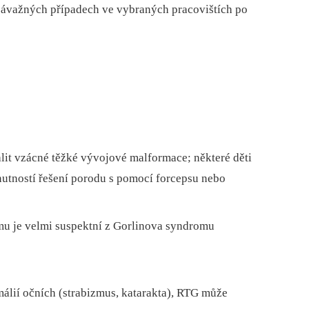
závažných případech ve vybraných pracovištích po
t vzácné těžké vývojové malformace; ně­kte­ré děti
utností řešení porodu s pomocí forcepsu nebo
omu je velmi suspektní z Gorlinova syndromu
málií očních (strabizmus, katarakta), RTG může