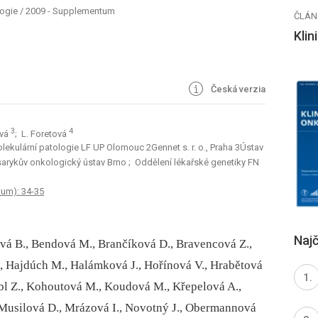
logie
/
2009 - Supplementum
ČLÁN
Klin
Česká verzia
3
4
ová
; L. Foretová
lekulární patologie LF UP Olomouc 2Gennet s. r. o., Praha 3Ústav
sarykův onkologický ústav Brno
; Oddělení lékařské genetiky FN
tum): 34-35
Najč
ová B., Bendová M., Brančíková D., Bravencová Z.,
, Hajdúch M., Halámková J., Hořínová V., Hrabětová
eibl Z., Kohoutová M., Koudová M., Křepelová A.,
Musilová D., Mrázová I., Novotný J., Obermannová