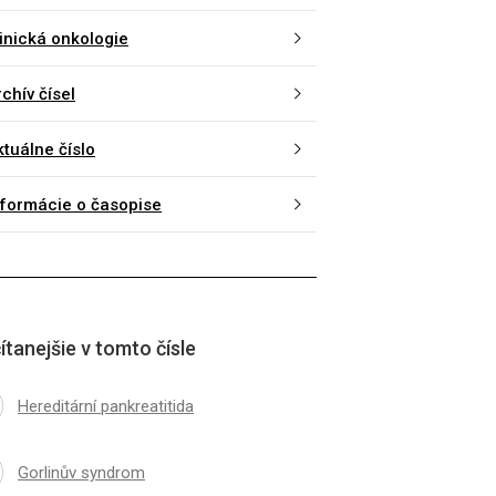
linická onkologie
chív čísel
ktuálne číslo
nformácie o časopise
ítanejšie v tomto čísle
Hereditární pankreatitida
Gorlinův syndrom