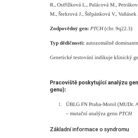
R., Ostřížková L., Palácová M., Petrákov
M., Štekrová J., Štěpánková V., Vaňásek 
Zodpovědný gen:
PTCH
(chr. 9q22.3)
Typ dědičnosti:
autozomálně dominantn
Genetické testování indikuje klinický ge
Pracoviště poskytující analýzu ge
genu):
ÚBLG FN Praha‑Motol (MUDr. An
–⁠ mutační analýza genu
PTCH
Základní informace o syndromu