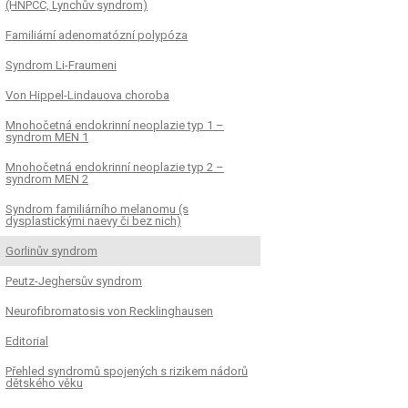
(HNPCC, Lynchův syndrom)
Familiární adenomatózní polypóza
Syndrom Li-Fraumeni
Von Hippel-Lindauova choroba
Mnohočetná endokrinní neoplazie typ 1 –
syndrom MEN 1
Mnohočetná endokrinní neoplazie typ 2 –
syndrom MEN 2
Syndrom familiárního melanomu (s
dysplastickými naevy či bez nich)
Gorlinův syndrom
Peutz-Jeghersův syndrom
Neurofibromatosis von Recklinghausen
Editorial
Přehled syndromů spojených s rizikem nádorů
dětského věku