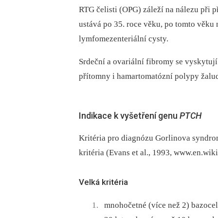
RTG čelisti (OPG) záleží na nálezu při 
ustává po 35. roce věku, po tomto věku n
lymfomezenteriální cysty.
Srdeční a ovariální fibromy se vyskytuj
přítomny i hamartomatózní polypy žalu
Indikace k vyšetření genu
PTCH
Kritéria pro diagnózu Gorlinova syndrom
kritéria (Evans et al., 1993, www.en.wik
Velká kritéria
mnohočetné (více než 2) bazocel