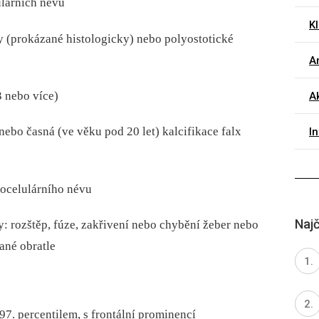
ulárních névů
K
y (prokázané histologicky) nebo polyostotické
Ar
3 nebo více)
A
nebo časná (ve věku pod 20 let) kalcifikace falx
I
ocelulárního névu
Najč
y: rozštěp, fúze, zakřivení nebo chybění žeber nebo
ané obratle
97. percentilem, s frontální prominencí