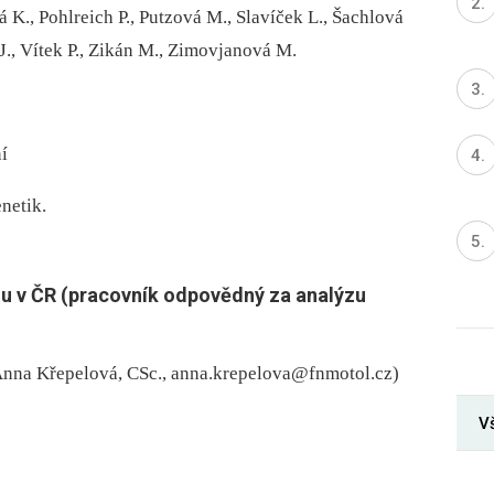
á K., Pohlreich P., Putzová M., Slavíček L., Šachlová
J., Vítek P., Zikán M., Zimovjanová M.
í
netik.
nu v ČR (pracovník odpovědný za analýzu
na Křepelová, CSc., anna.krepelova@fnmotol.cz)
Vš