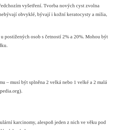
předchozím vyšetření. Tvorba nových cyst zvolna
ebývají obvyklé, bývají i kožní keratocysty a milia,
í u postižených osob s četností 2% a 20%. Mohou být
dku.
u –⁠ musí být splněna 2 velká nebo 1 velké a 2 malá
ipedia.org).
ulární karcinomy, alespoň jeden z nich ve věku pod