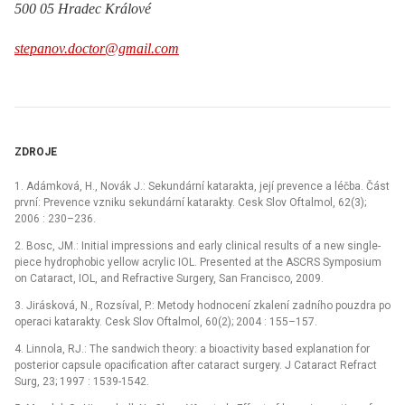
500 05 Hradec Králové
stepanov.doctor@gmail.com
ZDROJE
1.
Adámková, H., Novák J.:
Sekundární katarakta, její prevence a léčba. Část
první: Prevence vzniku sekundární katarakty. Cesk Slov Oftalmol, 62(3);
2006 : 230–236.
2.
Bosc, JM.:
Initial impressions and early clinical results of a new single-
piece hydrophobic yellow acrylic IOL. Presented at the ASCRS Symposium
on Cataract, IOL, and Refractive Surgery, San Francisco, 2009.
3.
Jirásková, N., Rozsíval, P.:
Metody hodnocení zkalení zadního pouzdra po
operaci katarakty. Cesk Slov Oftalmol, 60(2); 2004 : 155–157.
4.
Linnola, RJ.:
The sandwich theory: a bioactivity based explanation for
posterior capsule opacification after cataract surgery. J Cataract Refract
Surg, 23; 1997 : 1539-1542.