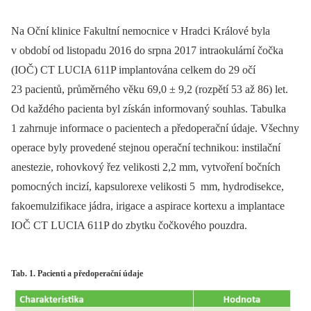
Na Oční klinice Fakultní nemocnice v Hradci Králové byla
v období od listopadu 2016 do srpna 2017 intraokulární čočka
(IOČ) CT LUCIA 611P implantována celkem do 29 očí
23 pacientů, průměrného věku 69,0 ± 9,2 (rozpětí 53 až 86) let.
Od každého pacienta byl získán informovaný souhlas. Tabulka
1 zahrnuje informace o pacientech a předoperační údaje. Všechny
operace byly provedené stejnou operační technikou: instilační
anestezie, rohovkový řez velikosti 2,2
mm, vytvoření bočních
pomocných incizí, kapsulorexe velikosti 5
mm, hydrodisekce,
fakoemulzifikace jádra, irigace a aspirace kortexu a implantace
IOČ CT LUCIA 611P do zbytku čočkového pouzdra.
Tab. 1. Pacienti a předoperační údaje