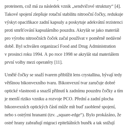
proteinem, což má za následek vznik „sendvičové struktury“ [4].
Takové spojení zlepšuje rotační stabilitu nitrooční čočky, redukuje
výskyt opacifikace zadní kapsuly a poskytuje adekvátní rezistenci
proti smršťování kapsulárního pouzdra. Akrylát se jako materiál
pro výrobu nitroočních čoček začal používat v poměrně nedávné
době. Byl schválen organizací Food and Drug Administration
v prosinci roku 1994. A po roce 1998 se akrylát stal materiálem
první volby mezi operatéry [11].
Umělé čočky se snaží tvarem přiblížit lens crystallina, bývají tedy
většinou bikonvexního tvaru. Bikonvexní tvar zaručuje dobré
optické vlastnosti a snazší přilnutí k zadnímu pouzdru čočky a tím
je menší riziko vzniku a rozvoje PCO. Přední a zadní plocha
bikonvexních optických částí může mít buď zaoblené spojení,
nebo s ostrými hranami (tzv. „square-edge“). Bylo prokázáno, že
ostré hrany zabraňují migraci epiteliálních buněk a tak snižují