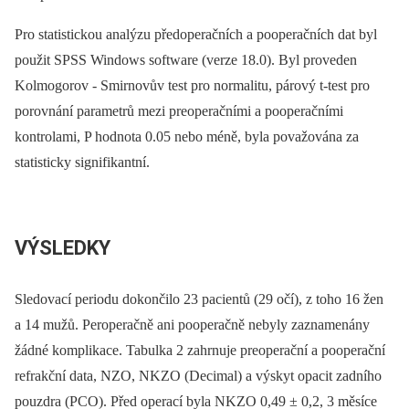
Pro statistickou analýzu předoperačních a pooperačních dat byl
použit SPSS Windows software (verze 18.0). Byl proveden
Kolmogorov -⁠ Smirnovův test pro normalitu, párový t-test pro
porovnání parametrů mezi preoperačními a pooperačními
kontrolami, P hodnota 0.05 nebo méně, byla považována za
statisticky signifikantní.
VÝSLEDKY
Sledovací periodu dokončilo 23 pacientů (29 očí), z toho 16 žen
a 14 mužů. Peroperačně ani pooperačně nebyly zaznamenány
žádné komplikace. Tabulka 2 zahrnuje preoperační a pooperační
refrakční data, NZO, NKZO (Decimal) a výskyt opacit zadního
pouzdra (PCO). Před operací byla NKZO 0,49 ± 0,2, 3 měsíce