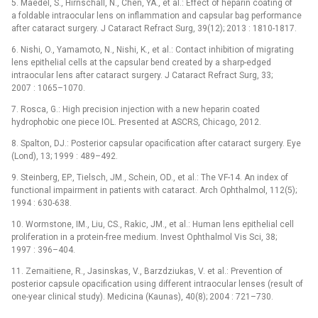
5.
Maedel, S., Hirnschall, N., Chen, YA., et al.:
Effect of heparin coating of
a foldable intraocular lens on inflammation and capsular bag performance
after cataract surgery. J Cataract Refract Surg, 39(12); 2013 : 1810-1817.
6.
Nishi, O., Yamamoto, N., Nishi, K., et al.:
Contact inhibition of migrating
lens epithelial cells at the capsular bend created by a sharp-edged
intraocular lens after cataract surgery. J Cataract Refract Surg, 33;
2007 : 1065–1070.
7.
Rosca, G.:
High precision injection with a new heparin coated
hydrophobic one piece IOL. Presented at ASCRS, Chicago, 2012.
8.
Spalton, DJ.:
Posterior capsular opacification after cataract surgery. Eye
(Lond), 13; 1999 : 489–492.
9.
Steinberg, EP., Tielsch, JM., Schein, OD., et al.:
The VF-14. An index of
functional impairment in patients with cataract. Arch Ophthalmol, 112(5);
1994 : 630-638.
10.
Wormstone, IM., Liu, CS., Rakic, JM., et al.:
Human lens epithelial cell
proliferation in a protein-free medium. Invest Ophthalmol Vis Sci, 38;
1997 : 396–404.
11.
Zemaitiene, R., Jasinskas, V., Barzdziukas, V. et al.:
Prevention of
posterior capsule opacification using different intraocular lenses (result of
one-year clinical study). Medicina (Kaunas), 40(8); 2004 : 721–730.