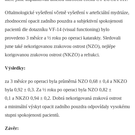
Oftalmologické vyšetření včetně vyšetření v arteficiální mydriáze,
zhodnocení opacit zadního pouzdra a subjektivní spokojenosti
pacientů dle dotazníku VF-14 (visual functioning) bylo
provedeno 3 měsíce a ½ roku po operaci katarakty. Sledovali
jsme také nekorigovanou zrakovou ostrost (NZO), nejlépe
korigovanou zrakovou ostrost (NKZO) a refrakci.
Výsledky:
za 3 měsíce po operaci byla průměrná NZO 0,68 ± 0,4 a NKZO
byla 0,92 ± 0,3. Za ½ roku po operaci byla NZO 0,82 ±
0,1 a NKZO 0,94 ± 0,2. Dobrá nekorigovaná zraková ostrost
a minimální výskyt opacit zadního pouzdra odpovídaly vysokému
stupni spokojenosti pacientů.
Závěr: