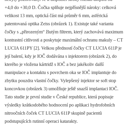
+4,0 do +30,0 D. Čočka splňuje nejpřísnější nároky: celková
velikost 13 mm, optická část má průměr 6 mm, asférická
patentovaná optika Zeiss (obrázek 1). Existuje také varianta
čočky s „přirozeným“ žlutým filtrem, který zachovává maximum
kontrastní citlivosti a poskytuje maximální ochranu makuly –⁠ CT
LUCIA 611PY [2]. Velkou předností čočky CT LUCIA 611P je
její balení, kdy je IOČ dodávána s injektorem (obrázek 2), do
kterého je vložena kártridž s IOČ a bez jakékoliv další
manipulace a kontaktu s povrchem oka se IOČ implantuje do
zbytku pouzdra vlastní čočky. Vylepšený injektor se soft stop
koncovkou (obrázek 3) umožňuje ještě snazší implantaci IOČ.
Tato studie je první studie v České republice, která popisuje
výsledky krátkodobého hodnocení po aplikaci hydrofobních
nitroočních čoček CT LUCIA 611P skupině pacientů
podstupujících rutinní operaci katarakty.