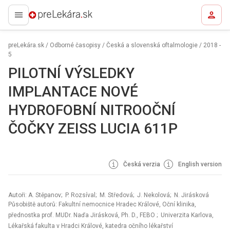
preLekára.sk
preLekára.sk
/
Odborné časopisy
/
Česká a slovenská oftalmologie
/
2018 -
5
PILOTNÍ VÝSLEDKY
IMPLANTACE NOVÉ
HYDROFOBNÍ NITROOČNÍ
ČOČKY ZEISS LUCIA 611P
Česká verzia
English version
Autoři: A. Stěpanov; P. Rozsíval; M. Středová; J. Nekolová; N. Jirásková
Působiště autorů: Fakultní nemocnice Hradec Králové, Oční klinika,
přednostka prof. MUDr. Naďa Jirásková, Ph. D., FEBO
; Univerzita Karlova,
Lékařská fakulta v Hradci Králové, katedra očního lékařství