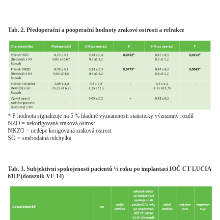
Tab. 2. Předoperační a pooperační hodnoty zrakové ostrosti a refrakce
* P hodnota signalizuje na 5 % hladině významnosti statisticky významný rozdíl
NZO = nekorigovaná zraková ostrost
NKZO = nejlépe korigovaná zraková ostrost
SO = směrodatná odchylka
Tab. 3. Subjektivní spokojeností pacientů ½ roku po implantaci IOČ CT LUCIA
611P (dotazník VF-14)