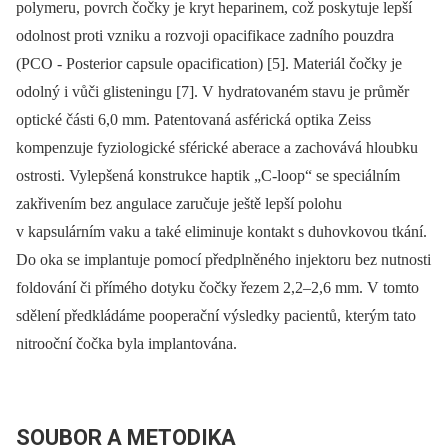
polymeru, povrch čočky je kryt heparinem, což poskytuje lepší
odolnost proti vzniku a rozvoji opacifikace zadního pouzdra
(PCO -⁠ Posterior capsule opacification) [5]. Materiál čočky je
odolný i vůči glisteningu [7]. V hydratovaném stavu je průměr
optické části 6,0 mm. Patentovaná asférická optika Zeiss
kompenzuje fyziologické sférické aberace a zachovává hloubku
ostrosti. Vylepšená konstrukce haptik „C-loop“ se speciálním
zakřivením bez angulace zaručuje ještě lepší polohu
v kapsulárním vaku a také eliminuje kontakt s duhovkovou tkání.
Do oka se implantuje pomocí předplněného injektoru bez nutnosti
foldování či přímého dotyku čočky řezem 2,2–2,6 mm. V tomto
sdělení předkládáme pooperační výsledky pacientů, kterým tato
nitrooční čočka byla implantována.
SOUBOR A METODIKA