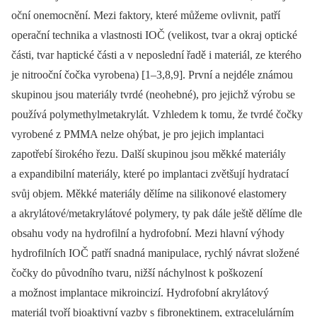
oční onemocnění. Mezi faktory, které můžeme ovlivnit, patří
operační technika a vlastnosti IOČ (velikost, tvar a okraj optické
části, tvar haptické části a v neposlední řadě i materiál, ze kterého
je nitrooční čočka vyrobena) [1–3,8,9]. První a nejdéle známou
skupinou jsou materiály tvrdé (neohebné), pro jejichž výrobu se
používá polymethylmetakrylát. Vzhledem k tomu, že tvrdé čočky
vyrobené z PMMA nelze ohýbat, je pro jejich implantaci
zapotřebí širokého řezu. Další skupinou jsou měkké materiály
a expandibilní materiály, které po implantaci zvětšují hydratací
svůj objem. Měkké materiály dělíme na silikonové elastomery
a akrylátové/metakrylátové polymery, ty pak dále ještě dělíme dle
obsahu vody na hydrofilní a hydrofobní. Mezi hlavní výhody
hydrofilních IOČ patří snadná manipulace, rychlý návrat složené
čočky do původního tvaru, nižší náchylnost k poškození
a možnost implantace mikroincizí. Hydrofobní akrylátový
materiál tvoří bioaktivní vazby s fibronektinem, extracelulárním