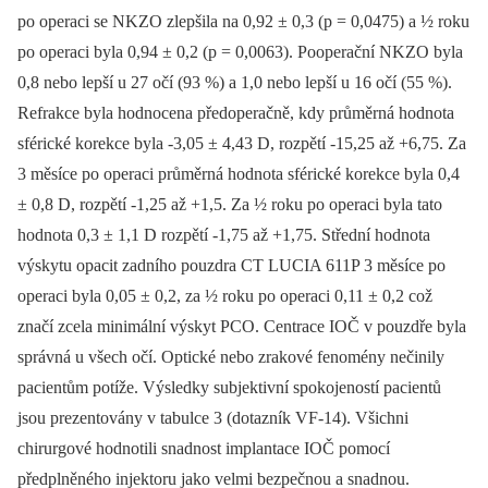
po operaci se NKZO zlepšila na 0,92 ± 0,3 (p = 0,0475) a ½ roku
po operaci byla 0,94 ± 0,2 (p = 0,0063). Pooperační NKZO byla
0,8 nebo lepší u 27 očí (93
%) a 1,0 nebo lepší u 16 očí (55
%).
Refrakce byla hodnocena předoperačně, kdy průměrná hodnota
sférické korekce byla -3,05 ±
4,43
D, rozpětí -15,25 až +6,75. Za
3 měsíce po operaci průměrná hodnota sférické korekce byla 0,4
± 0,8
D, rozpětí -1,25 až +1,5. Za ½ roku po operaci byla tato
hodnota 0,3 ± 1,1 D rozpětí -1,75 až +1,75. Střední hodnota
výskytu opacit zadního pouzdra CT LUCIA 611P 3 měsíce po
operaci byla 0,05 ± 0,2, za ½ roku po operaci 0,11 ± 0,2 což
značí zcela minimální výskyt PCO. Centrace IOČ v pouzdře byla
správná u všech očí. Optické nebo zrakové fenomény nečinily
pacientům potíže. Výsledky subjektivní spokojeností pacientů
jsou prezentovány v tabulce 3 (dotazník VF-14). Všichni
chirurgové hodnotili snadnost implantace IOČ pomocí
předplněného injektoru jako velmi bezpečnou a snadnou.