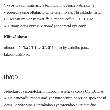
Vývoj nových materiálů a technologií operace katarakty je
v popředí zájmu oftalmologů na celém světě. Na základě našich
zkušeností lze konstatovat, že nitrooční čočka CT LUCIA
611 firmy Zeiss vykazuje dobré pooperační výsledky.
Klíčová slova:
nitrooční čočka CT LUCIA 611; opacity zadního pouzdra;
fakoemulzifikace
ÚVOD
Jednokusová monofokální nitrooční asférická čočka CT LUCIA
611P je inovační model umělých nitroočních čoček od společností
Zeiss. Je vyrobena z unikátního hydrofobního akrylátového