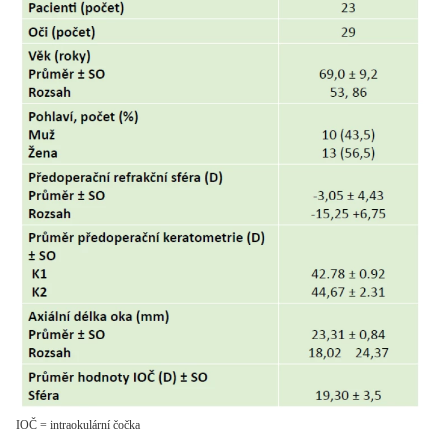
IOČ = intraokulární čočka