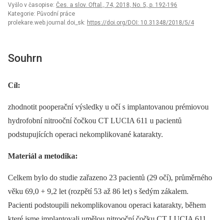
Vyšlo v časopise:
Čes. a slov. Oftal., 74, 2018, No. 5, p. 192-196
Kategorie: Původní práce
prolekare.web.journal.doi_sk:
https://doi.org/DOI: 10.31348/2018/5/4
Souhrn
Cíl:
zhodnotit pooperační výsledky u očí s implantovanou prémiovou
hydrofobní nitrooční čočkou CT LUCIA 611 u pacientů
podstupujících operaci nekomplikované katarakty.
Materiál a metodika:
Celkem bylo do studie zařazeno 23 pacientů (29 očí), průměrného
věku 69,0 + 9,2 let (rozpětí 53 až 86 let) s šedým zákalem.
Pacienti podstoupili nekomplikovanou operaci katarakty, během
které jsme implantovali umělou nitrooční čočku CT LUCIA 611.