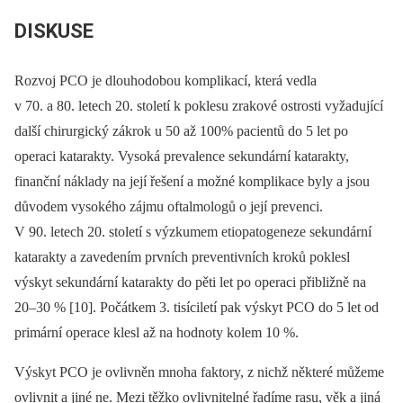
DISKUSE
Rozvoj PCO je dlouhodobou komplikací, která vedla
v 70. a 80. letech 20. století k poklesu zrakové ostrosti vyžadující
další chirurgický zákrok u 50 až 100% pacientů do 5 let po
operaci katarakty. Vysoká prevalence sekundární katarakty,
finanční náklady na její řešení a možné komplikace byly a jsou
důvodem vysokého zájmu oftalmologů o její prevenci.
V 90. letech 20. století s výzkumem etiopatogeneze sekundární
katarakty a zavedením prvních preventivních kroků poklesl
výskyt sekundární katarakty do pěti let po operaci přibližně na
20–30 % [10]. Počátkem 3. tisíciletí pak výskyt PCO do 5 let od
primární operace klesl až na hodnoty kolem 10 %.
Výskyt PCO je ovlivněn mnoha faktory, z nichž některé můžeme
ovlivnit a jiné ne. Mezi těžko ovlivnitelné řadíme rasu, věk a jiná