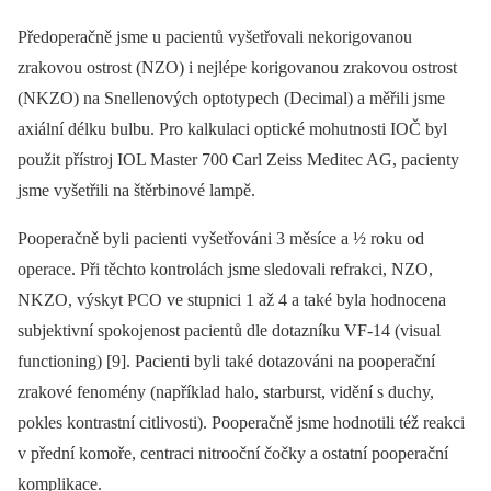
Předoperačně jsme u pacientů vyšetřovali nekorigovanou
zrakovou ostrost (NZO) i nejlépe korigovanou zrakovou ostrost
(NKZO) na Snellenových optotypech (Decimal) a měřili jsme
axiální délku bulbu. Pro kalkulaci optické mohutnosti IOČ byl
použit přístroj IOL Master 700 Carl Zeiss Meditec AG, pacienty
jsme vyšetřili na štěrbinové lampě.
Pooperačně byli pacienti vyšetřováni 3 měsíce a ½ roku od
operace. Při těchto kontrolách jsme sledovali refrakci, NZO,
NKZO, výskyt PCO ve stupnici 1 až 4 a také byla hodnocena
subjektivní spokojenost pacientů dle dotazníku VF-14 (visual
functioning) [9]. Pacienti byli také dotazováni na pooperační
zrakové fenomény (například halo, starburst, vidění s duchy,
pokles kontrastní citlivosti). Pooperačně jsme hodnotili též reakci
v přední komoře, centraci nitrooční čočky a ostatní pooperační
komplikace.