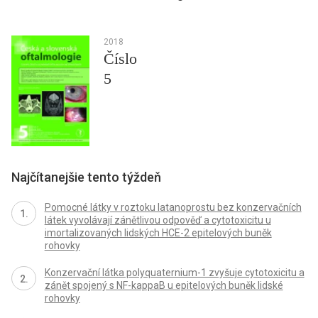
2018
Číslo
5
Najčítanejšie tento týždeň
Pomocné látky v roztoku latanoprostu bez konzervačních
látek vyvolávají zánětlivou odpověď a cytotoxicitu u
imortalizovaných lidských HCE-2 epitelových buněk
rohovky
Konzervační látka polyquaternium-1 zvyšuje cytotoxicitu a
zánět spojený s NF-kappaB u epitelových buněk lidské
rohovky