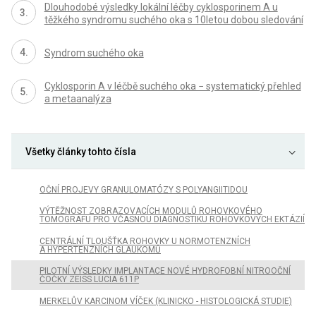
Dlouhodobé výsledky lokální léčby cyklosporinem A u
těžkého syndromu suchého oka s 10letou dobou sledování
Syndrom suchého oka
Cyklosporin A v léčbě suchého oka − systematický přehled
a metaanalýza
Všetky články tohto čísla
OČNÍ PROJEVY GRANULOMATÓZY S POLYANGIITIDOU
VÝTĚŽNOST ZOBRAZOVACÍCH MODULŮ ROHOVKOVÉHO
TOMOGRAFU PRO VČASNOU DIAGNOSTIKU ROHOVKOVÝCH EKTÁZIÍ
CENTRÁLNÍ TLOUŠŤKA ROHOVKY U NORMOTENZNÍCH
A HYPERTENZNÍCH GLAUKOMŮ
PILOTNÍ VÝSLEDKY IMPLANTACE NOVÉ HYDROFOBNÍ NITROOČNÍ
ČOČKY ZEISS LUCIA 611P
MERKELŮV KARCINOM VÍČEK (KLINICKO - HISTOLOGICKÁ STUDIE)