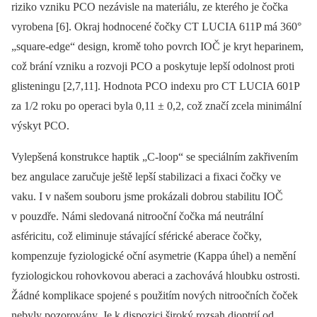
riziko vzniku PCO nezávisle na materiálu, ze kterého je čočka
vyrobena [6]. Okraj hodnocené čočky CT LUCIA 611P má 360°
„square-edge“ design, kromě toho povrch IOČ je kryt heparinem,
což brání vzniku a rozvoji PCO a poskytuje lepší odolnost proti
glisteningu [2,7,11]. Hodnota PCO indexu pro CT LUCIA 601P
za 1/2 roku po operaci byla 0,11 ± 0,2, což značí zcela minimální
výskyt PCO.
Vylepšená konstrukce haptik „C-loop“ se speciálním zakřivením
bez angulace zaručuje ještě lepší stabilizaci a fixaci čočky ve
vaku. I v našem souboru jsme prokázali dobrou stabilitu IOČ
v pouzdře. Námi sledovaná nitrooční čočka má neutrální
asféricitu, což eliminuje stávající sférické aberace čočky,
kompenzuje fyziologické oční asymetrie (Kappa úhel) a nemění
fyziologickou rohovkovou aberaci a zachovává hloubku ostrosti.
Žádné komplikace spojené s použitím nových nitroočních čoček
nebyly pozorovány. Je k dispozici široký rozsah dioptrií od