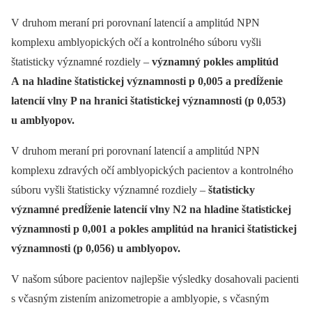
V druhom meraní pri porovnaní latencií a amplitúd NPN
komplexu amblyopických očí a kontrolného súboru vyšli
štatisticky významné rozdiely –⁠
významný pokles amplitúd
A na hladine štatistickej významnosti p 0,005 a predĺženie
latencií vlny P na hranici štatistickej významnosti (p 0,053)
u amblyopov.
V druhom meraní pri porovnaní latencií a amplitúd NPN
komplexu zdravých očí amblyopických pacientov a kontrolného
súboru vyšli štatisticky významné rozdiely –⁠
štatisticky
významné predĺženie latencií vlny N2 na hladine štatistickej
významnosti p 0,001 a pokles amplitúd na hranici štatistickej
významnosti (p 0,056) u amblyopov.
V našom súbore pacientov najlepšie výsledky dosahovali pacienti
s včasným zistením anizometropie a amblyopie, s včasným