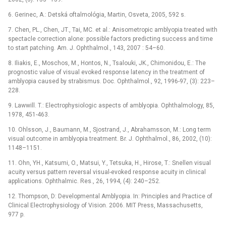
6. Gerinec, A.: Detská oftalmológia, Martin, Osveta, 2005, 592 s.
7. Chen, PL., Chen, JT., Tai, MC. et al.: Anisometropic amblyopia treated with
spectacle correction alone: possible factors predicting success and time
to start patching. Am. J. Ophthalmol., 143, 2007 : 54–60.
8. Iliakis, E., Moschos, M., Hontos, N., Tsalouki, JK., Chimonidou, E.: The
prognostic value of visual evoked response latency in the treatment of
amblyopia caused by strabismus. Doc. Ophthalmol., 92, 1996-97, (3): 223–
228.
9. Lawwill. T.: Electrophysiologic aspects of amblyopia. Ophthalmology, 85,
1978, 451-463.
10. Ohlsson, J., Baumann, M., Sjostrand, J., Abrahamsson, M.: Long term
visual outcome in amblyopia treatment. Br. J. Ophthalmol., 86, 2002, (10):
1148–1151.
11. Ohn, YH., Katsumi, O., Matsui, Y., Tetsuka, H., Hirose, T.: Snellen visual
acuity versus pattern reversal visual-evoked response acuity in clinical
applications. Ophthalmic. Res., 26, 1994, (4): 240–252.
12. Thompson, D: Developmental Amblyopia. In: Principles and Practice of
Clinical Electrophysiology of Vision. 2006. MIT Press, Massachusetts,
977 p.