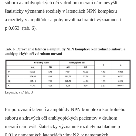
súboru a amblyopických očí v druhom meraní nám nevyšli
štatisticky významné rozdiely v latenciách NPN komplexu
a rozdiely v amplitúde sa pohybovali na hranici významnosti
p 0,053. (tab. 6).
Tab. 6. Porovnanie latencií a amplitúdy NPN komplexu kontrolného súboru a
amblyopických očí v druhom meraní
Legenda: viď tab. 3
Pri porovnaní latencií a amplitúdy NPN komplexu kontrolného
súboru a zdravých očí amblyopických pacientov v druhom
meraní nám vyšli štatisticky významné rozdiely na hladine p
0,01 v nameraných latenciách vlny N2, v nameraných