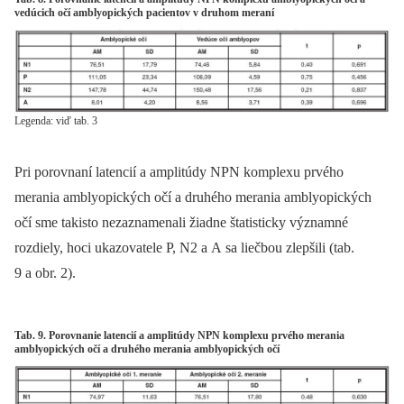
vedúcich očí amblyopických pacientov v druhom meraní
Legenda: viď tab. 3
Pri porovnaní latencií a amplitúdy NPN komplexu prvého
merania amblyopických očí a druhého merania amblyopických
očí sme takisto nezaznamenali žiadne štatisticky významné
rozdiely, hoci ukazovatele P, N2 a A sa liečbou zlepšili (tab.
9 a obr. 2).
Tab. 9. Porovnanie latencií a amplitúdy NPN komplexu prvého merania
amblyopických očí a druhého merania amblyopických očí