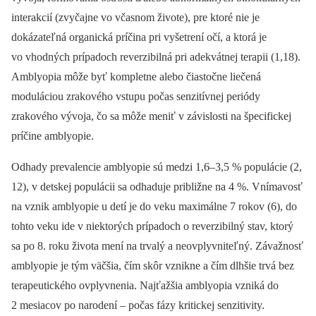
interakcií (zvyčajne vo včasnom živote), pre ktoré nie je
dokázateľná organická príčina pri vyšetrení očí, a ktorá je
vo vhodných prípadoch reverzibilná pri adekvátnej terapii (1,18).
Amblyopia môže byť kompletne alebo čiastočne liečená
moduláciou zrakového vstupu počas senzitívnej periódy
zrakového vývoja, čo sa môže meniť v závislosti na špecifickej
príčine amblyopie.
Odhady prevalencie amblyopie sú medzi 1,6–3,5 % populácie (2,
12), v detskej populácii sa odhaduje približne na 4 %. Vnímavosť
na vznik amblyopie u detí je do veku maximálne 7 rokov (6), do
tohto veku ide v niektorých prípadoch o reverzibilný stav, ktorý
sa po 8. roku života mení na trvalý a neovplyvniteľný. Závažnosť
amblyopie je tým väčšia, čím skôr vznikne a čím dlhšie trvá bez
terapeutického ovplyvnenia. Najťažšia amblyopia vzniká do
2 mesiacov po narodení –⁠ počas fázy kritickej senzitivity.