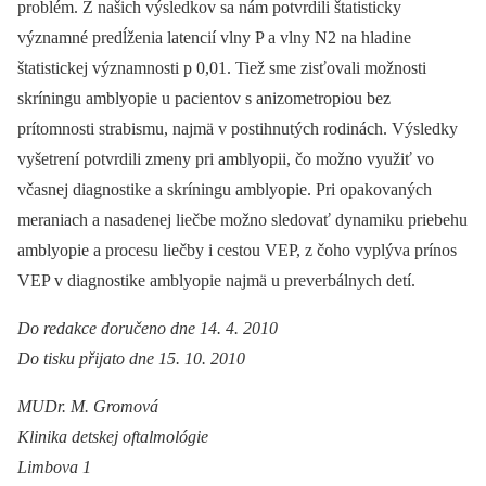
problém. Z našich výsledkov sa nám potvrdili štatisticky
významné predĺženia latencií vlny P a vlny N2 na hladine
štatistickej významnosti p 0,01. Tiež sme zisťovali možnosti
skríningu amblyopie u pacientov s anizometropiou bez
prítomnosti strabismu, najmä v postihnutých rodinách. Výsledky
vyšetrení potvrdili zmeny pri amblyopii, čo možno využiť vo
včasnej diagnostike a skríningu amblyopie. Pri opakovaných
meraniach a nasadenej liečbe možno sledovať dynamiku priebehu
amblyopie a procesu liečby i cestou VEP, z čoho vyplýva prínos
VEP v diagnostike amblyopie najmä u preverbálnych detí.
Do redakce doručeno dne 14. 4. 2010
Do tisku přijato dne 15. 10. 2010
MUDr. M. Gromová
Klinika detskej oftalmológie
Limbova 1