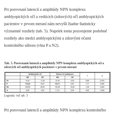
Pri porovnaní latencií a amplitúdy NPN komplexu
amblyopických očí a vedúcich (zdravých) očí amblyopických
pacientov v prvom meraní nám nevyšli žiadne štatisticky
významné rozdiely (tab. 5). Napriek tomu pozorujeme podobné
rozdiely ako medzi amblyopickými a zdravými očami
kontrolného súboru (vlna P a N2).
Tab. 5. Porovnanie latencií a amplitúdy NPN komplexu amblyopických očí a
zdravých očí amblyopických pacientov v prvom meraní
Legenda: viď tab. 3
Pri porovnaní latencií a amplitúdy NPN komplexu kontrolného