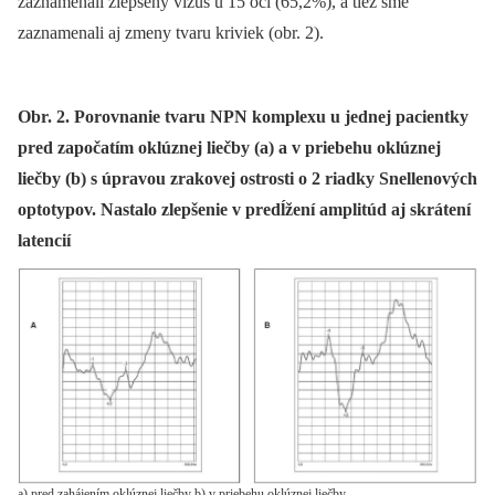
zaznamenali zlepšený vizus u 15 očí (65,2%), a tiež sme
zaznamenali aj zmeny tvaru kriviek (obr. 2).
Obr. 2. Porovnanie tvaru NPN komplexu u jednej pacientky
pred započatím oklúznej liečby (a) a v priebehu oklúznej
liečby (b) s úpravou zrakovej ostrosti o 2 riadky Snellenových
optotypov. Nastalo zlepšenie v predĺžení amplitúd aj skrátení
latencií
a) pred zahájením oklúznej liečby b) v priebehu oklúznej liečby