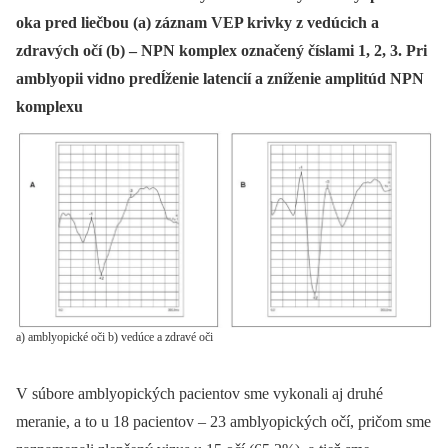
oka pred liečbou (a) záznam VEP krivky z vedúcich a
zdravých očí (b) – NPN komplex označený číslami 1, 2, 3. Pri
amblyopii vidno predĺženie latencií a zníženie amplitúd NPN
komplexu
a) amblyopické oči b) vedúce a zdravé oči
V súbore amblyopických pacientov sme vykonali aj druhé
meranie, a to u 18 pacientov –⁠ 23 amblyopických očí, pričom sme