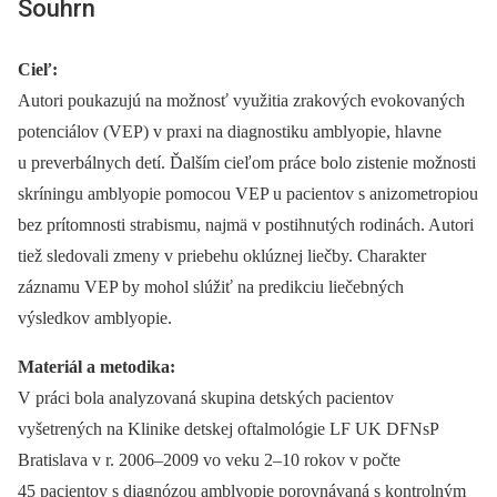
Souhrn
Cieľ:
Autori poukazujú na možnosť využitia zrakových evokovaných
potenciálov (VEP) v praxi na diagnostiku amblyopie, hlavne
u preverbálnych detí. Ďalším cieľom práce bolo zistenie možnosti
skríningu amblyopie pomocou VEP u pacientov s anizometropiou
bez prítomnosti strabismu, najmä v postihnutých rodinách. Autori
tiež sledovali zmeny v priebehu oklúznej liečby. Charakter
záznamu VEP by mohol slúžiť na predikciu liečebných
výsledkov amblyopie.
Materiál a metodika:
V práci bola analyzovaná skupina detských pacientov
vyšetrených na Klinike detskej oftalmológie LF UK DFNsP
Bratislava v r. 2006–2009 vo veku 2–10 rokov v počte
45 pacientov s diagnózou amblyopie porovnávaná s kontrolným