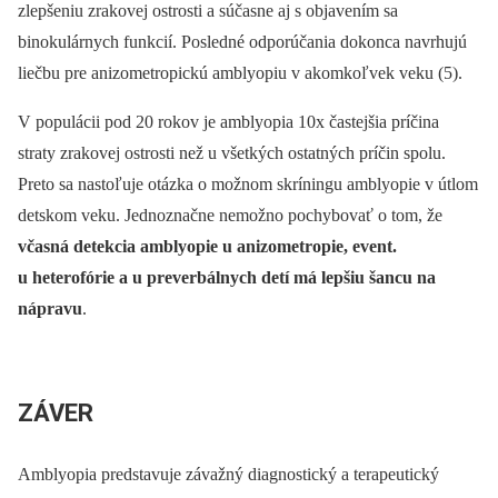
zlepšeniu zrakovej ostrosti a súčasne aj s objavením sa
binokulárnych funkcií. Posledné odporúčania dokonca navrhujú
liečbu pre anizometropickú amblyopiu v akomkoľvek veku (5).
V populácii pod 20 rokov je amblyopia 10x častejšia príčina
straty zrakovej ostrosti než u všetkých ostatných príčin spolu.
Preto sa nastoľuje otázka o možnom skríningu amblyopie v útlom
detskom veku. Jednoznačne nemožno pochybovať o tom, že
včasná detekcia amblyopie u anizometropie, event.
u heterofórie a u preverbálnych detí má lepšiu šancu na
nápravu
.
ZÁVER
Amblyopia predstavuje závažný diagnostický a terapeutický