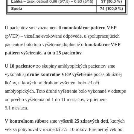
U pacientov sme zaznamenali
monokulárne pattern VEP
(pVEP) –⁠ vizuálne evokované odpovede, u spolupracujúcich
pacientov bolo toto vyšetrenie doplnené o
binokulárne VEP
pattern vyšetrenie, a to u 25 pacientov.
U
18 pacientov
zo skupiny amblyopických pacientov sme
vykonali aj
druhé kontrolné VEP vyšetrenie
počas oklúznej
liečby, u ktorých pri druhom vyšetrení bolo 23 očí
amblyopických. Toto druhé vyšetrenie bolo vykonané v odstupe
od prvého vyšetrenia od 1 do 11 mesiacov, v priemere
5,1 mesiaca.
V kontrolnom súbore
sme vyšetrili
25 zdravých detí
, ktorých
vek sa pohyboval v rozmedzí 2,5–10 rokov. Priemerný vek bol