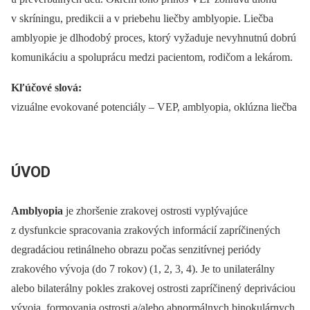
v skríningu, predikcii a v priebehu liečby amblyopie. Liečba
amblyopie je dlhodobý proces, ktorý vyžaduje nevyhnutnú dobrú
komunikáciu a spoluprácu medzi pacientom, rodičom a lekárom.
Kľúčové slová:
vizuálne evokované potenciály –⁠ VEP, amblyopia, oklúzna liečba
ÚVOD
Amblyopia
je zhoršenie zrakovej ostrosti vyplývajúce
z dysfunkcie spracovania zrakových informácií zapríčinených
degradáciou retinálneho obrazu počas senzitívnej periódy
zrakového vývoja (do 7 rokov) (1, 2, 3, 4). Je to unilaterálny
alebo bilaterálny pokles zrakovej ostrosti zapríčinený depriváciou
vývoja, formovania ostrosti a/alebo abnormálnych binokulárnych