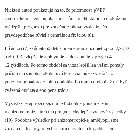
Niektorí autori poukazujú na to, že prítomnosť pVEP
s normálnou latenciou, iba s menšími amplitúdami pred oklúziou
má lepšiu prognózu pre konečné zrakové výsledky, čo
pravdepodobne súvisí s centrálnou fixáciou (8).
Iní autori (7) skúmali 60 detí s priemernou anizometropiou 2,95 D
a zistili, že zlepšenie amblyopie je dosiahnuté v prvých 4–
12 týždňoch. Po tomto období sa vizus lepšil len veľmi pomaly,
pričom iba samotná okuliarová korekcia môže vyriešiť až
polovicu prípadov do tohto obdobia. Po tomto období už má byť
zvážená oklúzia alebo penalizácia.
Výsledky terapie sa ukazujú byť stabilné prinajmenšom
u anizometropie, ktorá má prognosticky lepšie zrakové výsledky
(10). Podobné výsledky pri anizometropickej amblyopii sme
zaznamenali aj my, u týchto pacientov došlo k rýchlejšiemu