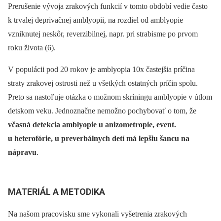
Prerušenie vývoja zrakových funkcií v tomto období vedie často
k trvalej deprivačnej amblyopii, na rozdiel od amblyopie
vzniknutej neskôr, reverzibilnej, napr. pri strabisme po prvom
roku života (6).
V populácii pod 20 rokov je amblyopia 10x častejšia príčina
straty zrakovej ostrosti než u všetkých ostatných príčin spolu.
Preto sa nastoľuje otázka o možnom skríningu amblyopie v útlom
detskom veku. Jednoznačne nemožno pochybovať o tom, že
včasná detekcia amblyopie u anizometropie, event.
u heterofórie, u preverbálnych detí má lepšiu šancu na
nápravu
.
MATERIÁL A METODIKA
Na našom pracovisku sme vykonali vyšetrenia zrakových