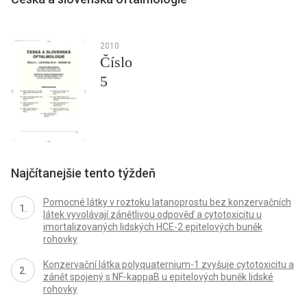
2010
Číslo
5
Najčítanejšie tento týždeň
Pomocné látky v roztoku latanoprostu bez konzervačních
látek vyvolávají zánětlivou odpověď a cytotoxicitu u
imortalizovaných lidských HCE-2 epitelových buněk
rohovky
Konzervační látka polyquaternium-1 zvyšuje cytotoxicitu a
zánět spojený s NF-kappaB u epitelových buněk lidské
rohovky