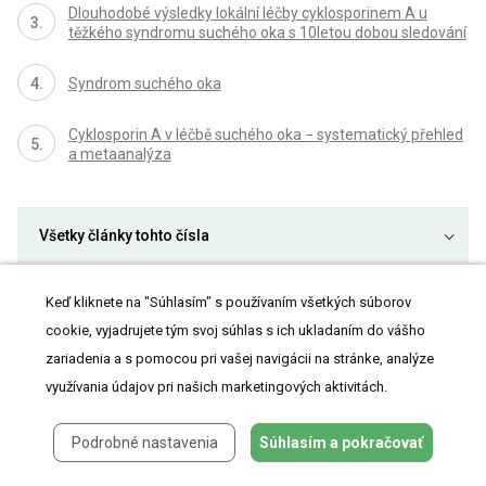
Dlouhodobé výsledky lokální léčby cyklosporinem A u
těžkého syndromu suchého oka s 10letou dobou sledování
Syndrom suchého oka
Cyklosporin A v léčbě suchého oka − systematický přehled
a metaanalýza
Všetky články tohto čísla
Diabetická retinopatie – rizikové faktory, prevence a terapie
Keď kliknete na "Súhlasím" s používaním všetkých súborov
Selektivní laserová trabekuloplastika v léčbě glaukomu – výsledky v
cookie, vyjadrujete tým svoj súhlas s ich ukladaním do vášho
tříletém sledování
zariadenia a s pomocou pri vašej navigácii na stránke, analýze
Vplyv sférických a asférických umelých vnútroočných šošoviek na
využívania údajov pri našich marketingových aktivitách.
kvalitu centrálnej ostrosti zraku a kontrastnej citlivosti
Subjektivní zrakové vnímání po laserové operaci myopie provedené
na dvou typech laserů
Podrobné nastavenia
Súhlasím a pokračovať
Ako zvládnuť úzku zrenicu?