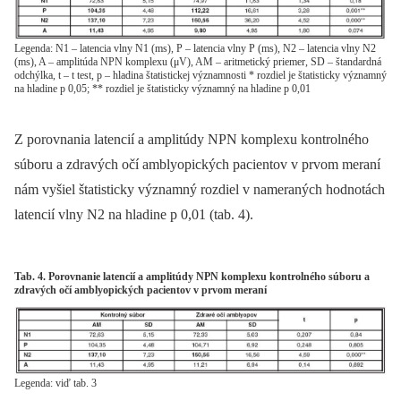
Legenda: N1 – latencia vlny N1 (ms), P – latencia vlny P (ms), N2 – latencia vlny N2
(ms), A – amplitúda NPN komplexu (μV), AM – aritmetický priemer, SD – štandardná
odchýlka, t – t test, p – hladina štatistickej významnosti * rozdiel je štatisticky významný
na hladine p 0,05; ** rozdiel je štatisticky významný na hladine p 0,01
Z porovnania latencií a amplitúdy NPN komplexu kontrolného
súboru a zdravých očí amblyopických pacientov v prvom meraní
nám vyšiel štatisticky významný rozdiel v nameraných hodnotách
latencií vlny N2 na hladine p 0,01 (tab. 4).
Tab. 4. Porovnanie latencií a amplitúdy NPN komplexu kontrolného súboru a
zdravých očí amblyopických pacientov v prvom meraní
Legenda: viď tab. 3