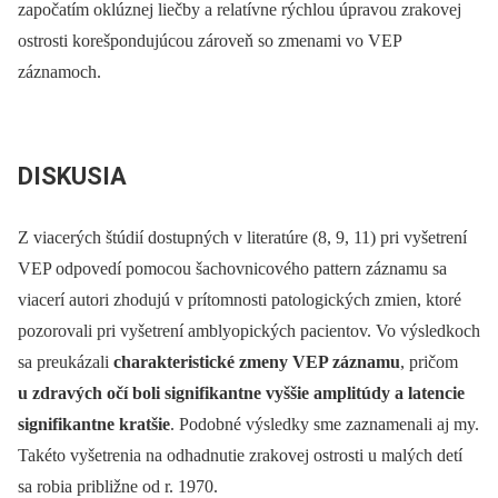
započatím oklúznej liečby a relatívne rýchlou úpravou zrakovej
ostrosti korešpondujúcou zároveň so zmenami vo VEP
záznamoch.
DISKUSIA
Z viacerých štúdií dostupných v literatúre (8, 9, 11) pri vyšetrení
VEP odpovedí pomocou šachovnicového pattern záznamu sa
viacerí autori zhodujú v prítomnosti patologických zmien, ktoré
pozorovali pri vyšetrení amblyopických pacientov. Vo výsledkoch
sa preukázali
charakteristické zmeny VEP záznamu
, pričom
u zdravých očí boli signifikantne vyššie amplitúdy a latencie
signifikantne kratšie
. Podobné výsledky sme zaznamenali aj my.
Takéto vyšetrenia na odhadnutie zrakovej ostrosti u malých detí
sa robia približne od r. 1970.