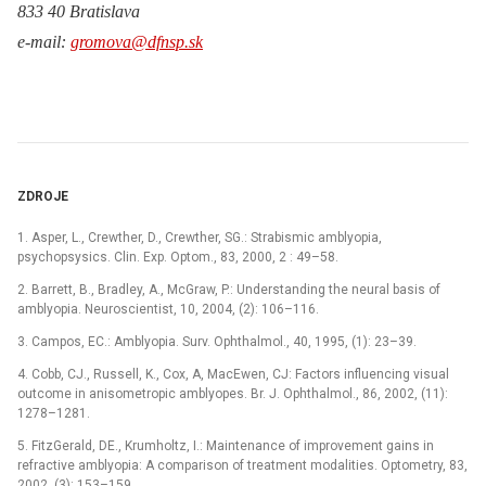
833 40 Bratislava
e-mail:
gromova@dfnsp.sk
ZDROJE
1. Asper, L., Crewther, D., Crewther, SG.: Strabismic amblyopia,
psychopsysics. Clin. Exp. Optom., 83, 2000, 2 : 49–58.
2. Barrett, B., Bradley, A., McGraw, P.: Understanding the neural basis of
amblyopia. Neuroscientist, 10, 2004, (2): 106–116.
3. Campos, EC.: Amblyopia. Surv. Ophthalmol., 40, 1995, (1): 23–39.
4. Cobb, CJ., Russell, K., Cox, A, MacEwen, CJ: Factors influencing visual
outcome in anisometropic amblyopes. Br. J. Ophthalmol., 86, 2002, (11):
1278–1281.
5. FitzGerald, DE., Krumholtz, I.: Maintenance of improvement gains in
refractive amblyopia: A comparison of treatment modalities. Optometry, 83,
2002, (3): 153–159.