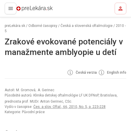
preLekára.sk
preLekára.sk
/
Odborné časopisy
/
Česká a slovenská oftalmologie
/
2010 -
5
Zrakové evokované potenciály v
manažmente amblyopie u detí
Česká verzia
English info
Autoři: M. Gromová; A. Gerinec
Působiště autorů: Klinika detskej oftalmológie LF UK DFNsP, Bratislava,
prednosta prof. MUDr. Anton Gerinec, CSc.
Vyšlo v časopise:
Čes. a slov. Oftal., 66, 2010, No. 5, p. 223-228
Kategorie: Původní práce