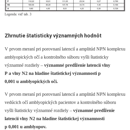
Legenda: viď tab. 3
Zhrnutie štatisticky významných hodnôt
V prvom meraní pri porovnaní latencií a amplitúd NPN komplexu
amblyopických očí a kontrolného súboru vyšli štatisticky
významné rozdiely –⁠
významné predĺženie latencií vlny
P a vlny N2 na hladine štatistickej významnosti p
0,001 u amblyopických očí.
V prvom meraní pri porovnaní latencií a amplitúd NPN komplexu
vedúcich očí amblyopických pacientov a kontrolného súboru
vyšli štatisticky významné rozdiely –⁠
významné predĺženie
latencií vlny N2 na hladine štatistickej významnosti
p 0,001 u amblyopov.