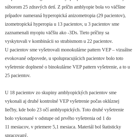
súborom 25 zdravých detí. Z príčin amblyopie bola vo väčšine
prípadov nameraná hyperopická anizometropia (29 pacientov),
izometropická hyperopia u 13 pacientov, u 3 pacientov sme
zaznamenali myopiu väčšiu ako -3Ds. Tieto príčiny sa
vyskytovali v kombinácii so strabismom u 22 pacientov.
U pacientov sme vyšetrovali monokulárne pattern VEP –⁠ vizuálne
evokované odpovede, u spolupracujúcich pacientov bolo toto
vyšetrenie doplnené o binokulárne VEP pattern vyšetrenie, a to u
25 pacientov.
U 18 pacientov zo skupiny amblyopických pacientov sme
vykonali aj druhé kontrolné VEP vyšetrenie počas oklúznej
liečby, kde bolo 23 očí amblyopických. Toto druhé vyšetrenie
bolo vykonané v odstupe od prvého vyšetrenia od 1 do
11 mesiacov, v priemere 5,1 mesiaca. Materiál bol štatisticky
spracovaný.