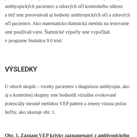
amblyopických pacientov a zdravých očí kontrolného súboru
a tiež sme porovnávali aj hodnoty amblyopických očí a zdravých
očí pacientov. Ako matematicko-štatistickú metódu na testovanie
sme používali t-test. Štatistické výpočty sme vypočítali
v programe Statistica 9.0 trial.
VÝSLEDKY
U oboch skupín –⁠ vzorky pacientov s diagnózou amblyopia, ako
aj u kontrolnej skupiny sme hodnotili vizuálne evokované
potenciály merané metódou VEP pattern a zmeny vizusu počas
liečby, ako ukazuje obr. 1.
Obr. 1. Záznam VEP krivky zaznamenaný z amblyopického