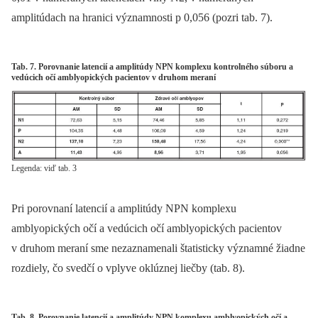
amplitúdach na hranici významnosti p 0,056 (pozri tab. 7).
Tab. 7. Porovnanie latencií a amplitúdy NPN komplexu kontrolného súboru a
vedúcich očí amblyopických pacientov v druhom meraní
Legenda: viď tab. 3
Pri porovnaní latencií a amplitúdy NPN komplexu
amblyopických očí a vedúcich očí amblyopických pacientov
v druhom meraní sme nezaznamenali štatisticky významné žiadne
rozdiely, čo svedčí o vplyve oklúznej liečby (tab. 8).
Tab. 8. Porovnanie latencií a amplitúdy NPN komplexu amblyopických očí a