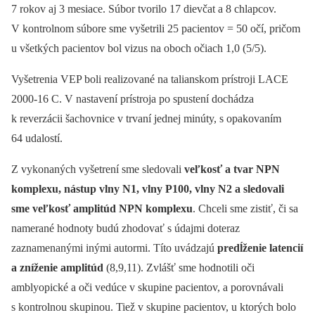
7 rokov aj 3 mesiace. Súbor tvorilo 17 dievčat a 8 chlapcov.
V kontrolnom súbore sme vyšetrili 25 pacientov = 50 očí, pričom
u všetkých pacientov bol vizus na oboch očiach 1,0 (5/5).
Vyšetrenia VEP boli realizované na talianskom prístroji LACE
2000-16 C. V nastavení prístroja po spustení dochádza
k reverzácii šachovnice v trvaní jednej minúty, s opakovaním
64 udalostí.
Z vykonaných vyšetrení sme sledovali
veľkosť a tvar NPN
komplexu, nástup vlny N1, vlny P100, vlny N2 a sledovali
sme veľkosť amplitúd NPN komplexu
. Chceli sme zistiť, či sa
namerané hodnoty budú zhodovať s údajmi doteraz
zaznamenanými inými autormi. Títo uvádzajú
predĺženie latencií
a zníženie amplitúd
(8,9,11). Zvlášť sme hodnotili oči
amblyopické a oči vedúce v skupine pacientov, a porovnávali
s kontrolnou skupinou. Tiež v skupine pacientov, u ktorých bolo