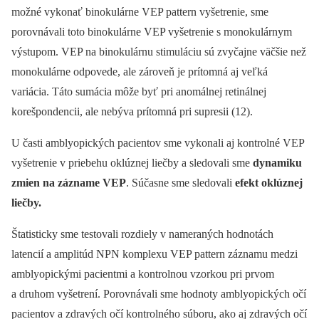
možné vykonať binokulárne VEP pattern vyšetrenie, sme
porovnávali toto binokulárne VEP vyšetrenie s monokulárnym
výstupom. VEP na binokulárnu stimuláciu sú zvyčajne väčšie než
monokulárne odpovede, ale zároveň je prítomná aj veľká
variácia. Táto sumácia môže byť pri anomálnej retinálnej
korešpondencii, ale nebýva prítomná pri supresii (12).
U časti amblyopických pacientov sme vykonali aj kontrolné VEP
vyšetrenie v priebehu oklúznej liečby a sledovali sme
dynamiku
zmien na zázname VEP
. Súčasne sme sledovali
efekt oklúznej
liečby.
Štatisticky sme testovali rozdiely v nameraných hodnotách
latencií a amplitúd NPN komplexu VEP pattern záznamu medzi
amblyopickými pacientmi a kontrolnou vzorkou pri prvom
a druhom vyšetrení. Porovnávali sme hodnoty amblyopických očí
pacientov a zdravých očí kontrolného súboru, ako aj zdravých očí