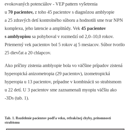
evokovaných potenciálov -⁠ VEP pattern vyšetrenia
u
70 pacientov,
z toho 45 pacientov s diagnózou amblyopie
a 25 zdravých detí kontrolného súboru a hodnotili sme tvar NPN
komplexu, jeho latencie a amplitúdy. Vek
45 pacientov
s amblyopiou
sa pohyboval v rozmedzí od 2,0–10,0 rokov.
Priemerný vek pacientov bol 5 rokov aj 5 mesiacov. Súbor tvorilo
25 dievčat a 20 chlapcov.
Ako príčiny zistenia amblyopie bola vo väčšine prípadov zistená
hyperopická anizometropia (29 pacientov), izometropická
hyperopia u 13 pacientov, prípadne v kombinácii so strabismom
u 22 detí. U 3 pacientov sme zaznamenali myopiu väčšiu ako
-3Ds (tab. 1).
Tab. 1. Rozdelenie pacientov podľa veku, refrakčnej chyby, prítomnosti
strabismu