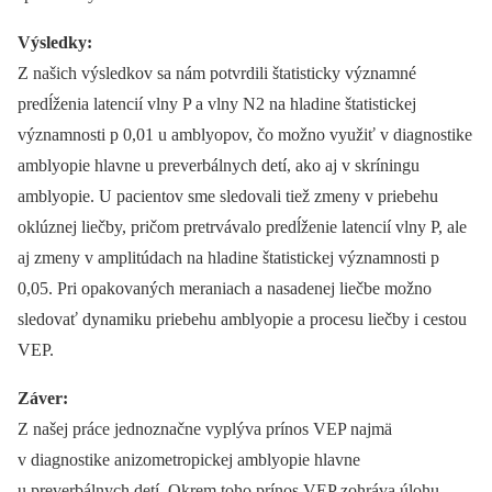
Výsledky:
Z našich výsledkov sa nám potvrdili štatisticky významné
predĺženia latencií vlny P a vlny N2 na hladine štatistickej
významnosti p 0,01 u amblyopov, čo možno využiť v diagnostike
amblyopie hlavne u preverbálnych detí, ako aj v skríningu
amblyopie. U pacientov sme sledovali tiež zmeny v priebehu
oklúznej liečby, pričom pretrvávalo predĺženie latencií vlny P, ale
aj zmeny v amplitúdach na hladine štatistickej významnosti p
0,05. Pri opakovaných meraniach a nasadenej liečbe možno
sledovať dynamiku priebehu amblyopie a procesu liečby i cestou
VEP.
Záver:
Z našej práce jednoznačne vyplýva prínos VEP najmä
v diagnostike anizometropickej amblyopie hlavne
u preverbálnych detí. Okrem toho prínos VEP zohráva úlohu