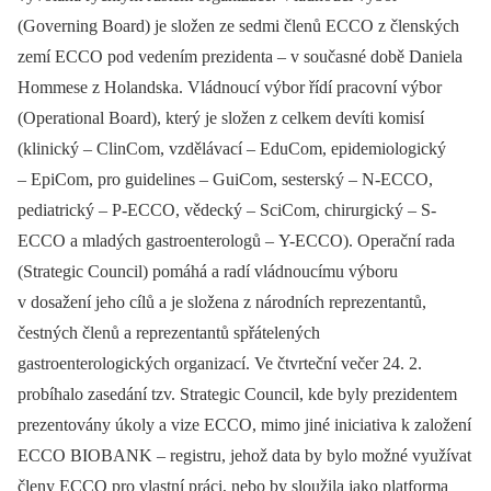
(Governing Board) je složen ze sedmi členů ECCO z členských
zemí ECCO pod vedením prezidenta –⁠ v současné době Da­niela
Hommese z Holandska. Vládnoucí výbor řídí pracovní výbor
(Operational Board), který je složen z celkem devíti komisí
(klinický –⁠ ClinCom, vzdělávací –⁠ EduCom, epidemiologický
–⁠ EpiCom, pro guidelines –⁠ GuiCom, sesterský –⁠ N-ECCO,
pediatrický –⁠ P-ECCO, vědecký –⁠ SciCom, chirurgický –⁠ S-
ECCO a mladých gastroenterologů –⁠ Y-ECCO). Operační rada
(Strategic Council) pomáhá a radí vládnoucímu výboru
v dosažení jeho cílů a je složena z národních reprezentantů,
čestných členů a reprezentantů spřátelených
gastroenterologických organizací. Ve čtvrteční večer 24. 2.
probíhalo zasedání tzv. Strategic Council, kde byly prezidentem
prezentovány úkoly a vize ECCO, mimo jiné iniciativa k založení
ECCO BIOBANK –⁠ registru, jehož data by bylo možné využívat
členy ECCO pro vlastní práci, nebo by sloužila jako platforma