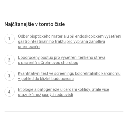
Najčítanejšie v tomto čísle
Odběr bioptického materiálu při ­endo­skopickém vyšetření
gastrointestinálního traktu pro vybraná zánětlivá
onemocnění
Doporučený postup pro vyšetření tenkého střeva
u pacientů s Crohnovou chorobou
Kvantitativní test ve screeningu kolorektálního karcinomu
– pohled do blízké budoucnosti
Etiologie a patogeneze ulcerózní kolitidy. Stále více
otazníků než jasných odpovědí