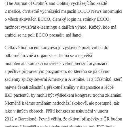
(The Journal of Crohn´s and Colitis) vycházejícího každé
2 měsíce, čtvrtletně vycházející magazín ECCO News informující
o všech aktivitách ECCO, členský login na stránky ECCO,
možnost využívat e-learningu a dalších výhod. Každý, kdo má
ambici se na poli ECCO prosadit, má šanci.
Celkové hodnocení kongresu je vysloveně pozitivní co do
odborné úrovně a organizace. Jedná se o největší
monotematickou akci na světě s velmi precizní organizací
a pečlivě připraveným programem, do kterého se již dávno
začlenily špičky severní Ameriky a Austrálie. Ti z účastníků, kteří
naivně čekali zásadní a překotné změny v diagnostice a léčbě
IBD pacientů, by mohli být výsledkem kongresu trochu zklamáni.
Nicméně k těmto změnám nedochází skokově, ale postupně, tak
jako v jiných oborech. Příští kongres se uskuteční v únoru
2012 v Barceloně. Pevně věřím, že aktivní příspěvky z ČR budou
podstatně četnější a naše výzkumná aktivita na poli IBD bude