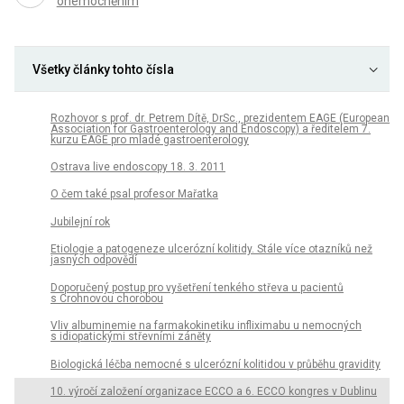
onemocněním
Všetky články tohto čísla
Rozhovor s prof. dr. Petrem Dítě, DrSc., prezidentem EAGE (European
Association for Gastroenterology and Endoscopy) a ředitelem 7.
kurzu EAGE pro mladé gastroenterology
Ostrava live endoscopy 18. 3. 2011
O čem také psal profesor Mařatka
Jubilejní rok
Etiologie a patogeneze ulcerózní kolitidy. Stále více otazníků než
jasných odpovědí
Doporučený postup pro vyšetření tenkého střeva u pacientů
s Crohnovou chorobou
Vliv albuminemie na farmakokinetiku infliximabu u nemocných
s idiopatickými střevními záněty
Biologická léčba nemocné s ulcerózní kolitidou v průběhu gravidity
10. výročí založení organizace ECCO a 6. ECCO kongres v Dublinu