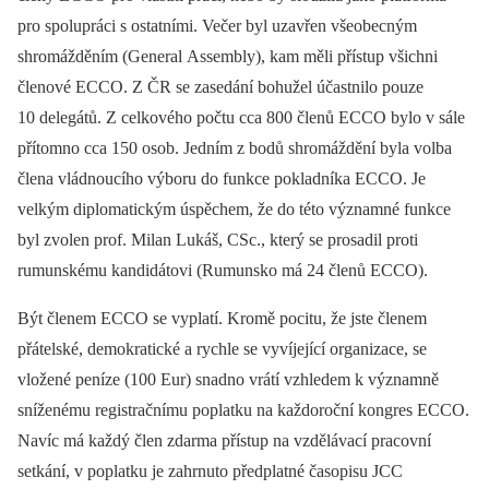
pro spolupráci s ostatními. Večer byl uzavřen všeobecným
shromážděním (­General Assembly), kam měli přístup všichni
členové ECCO. Z ČR se zasedání bohužel účastnilo pouze
10 delegátů. Z celkového počtu cca 800 členů ECCO bylo v sále
přítomno cca 150 osob. Jedním z bodů shromáždění byla volba
člena vládnoucího výboru do funkce pokladníka ECCO. Je
velkým diplomatickým úspěchem, že do této významné funkce
byl zvolen prof. Milan Lukáš, CSc., který se prosadil proti
rumunskému kandidátovi (Rumunsko má 24 členů ECCO).
Být členem ECCO se vyplatí. Kromě pocitu, že jste členem
přátelské, demokratické a rychle se vyvíjející organizace, se
vložené peníze (100 Eur) snadno vrátí vzhledem k významně
sníženému registračnímu poplatku na každoroční kongres ECCO.
Navíc má každý člen zdarma přístup na vzdělávací pracovní
setkání, v poplatku je zahrnuto předplatné časopisu JCC