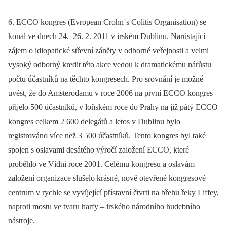
6. ECCO kongres (Evropean Crohn´s Colitis Organisation) se
konal ve dnech 24.–26. 2. 2011 v irském Dublinu. Narůstající
zájem o idiopatické střevní záněty v odborné veřejnosti a velmi
vysoký odborný kredit této akce vedou k dramatickému nárůstu
počtu účastníků na těchto kongresech. Pro srovnání je možné
uvést, že do Amsterodamu v roce 2006 na první ECCO kongres
přijelo 500 účastníků, v loňském roce do Prahy na již pátý ECCO
kongres celkem 2 600 delegátů a letos v Dublinu bylo
registrováno více než 3 500 účastníků. Tento kongres byl také
spojen s oslavami desátého výročí založení ECCO, které
proběhlo ve Vídni roce 2001. Celému kongresu a oslavám
založení organizace slušelo krásné, nově otevřené kongresové
centrum v rychle se vyvíjející přístavní čtvrti na břehu řeky Liffey,
naproti mostu ve tvaru harfy –⁠ irského národního hudebního
nástroje.