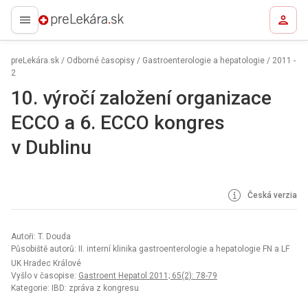
preLekára.sk
preLekára.sk
/
Odborné časopisy
/
Gastroenterologie a hepatologie
/
2011 -
2
10. výročí založení organizace
ECCO a 6. ECCO kongres
v Dublinu
Česká verzia
Autoři: T. Douda
Působiště autorů: II. interní klinika gastroenterologie a hepatologie FN a LF
UK Hradec Králové
Vyšlo v časopise:
Gastroent Hepatol 2011; 65(2): 78-79
Kategorie: IBD: zpráva z kongresu