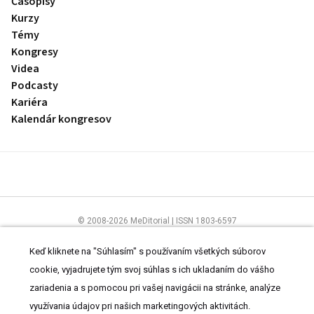
Časopisy
Kurzy
Témy
Kongresy
Videa
Podcasty
Kariéra
Kalendár kongresov
© 2008-2026 MeDitorial | ISSN 1803-6597
Stránky preLekára.sk sú určené výhradne odborníkom v zdravotníctve.
Čítajte
prehlásenie
a
Zásady spracovania osobných údajov
.
Keď kliknete na "Súhlasím" s používaním všetkých súborov
cookie, vyjadrujete tým svoj súhlas s ich ukladaním do vášho
zariadenia a s pomocou pri vašej navigácii na stránke, analýze
využívania údajov pri našich marketingových aktivitách.