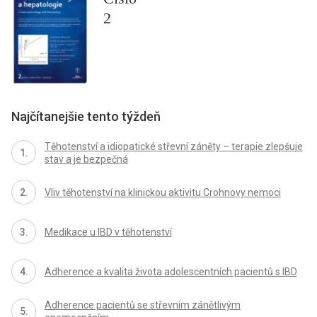
2
Najčítanejšie tento týždeň
Těhotenství a idiopatické střevní záněty – terapie zlepšuje
stav a je bezpečná
Vliv těhotenství na klinickou aktivitu Crohnovy nemoci
Medikace u IBD v těhotenství
Adherence a kvalita života adolescentních pacientů s IBD
Adherence pacientů se střevním zánětlivým