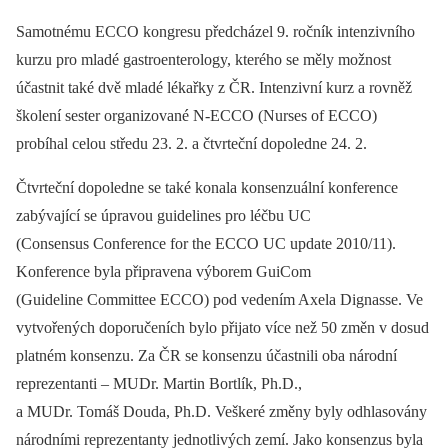
Samotnému ECCO kongresu předcházel 9. ročník intenzivního
kurzu pro mladé gastroenterology, kterého se měly možnost
účastnit také dvě mladé lékařky z ČR. Intenzivní kurz a rovněž
školení sester organizované N-ECCO (Nurses of ECCO)
probíhal celou středu 23. 2. a čtvrteční dopoledne 24. 2.
Čtvrteční dopoledne se také konala konsenzuální konference
zabývající se úpravou guidelines pro léčbu UC
(Consensus Conference for the ECCO UC update 2010/11).
Konference byla připravena výborem GuiCom
(Guideline Committee ECCO) pod vedením Axela Dignasse. Ve
vytvořených doporučeních bylo přijato více než 50 změn v dosud
platném konsenzu. Za ČR se konsenzu účastnili oba národní
reprezentanti –⁠ MUDr. Martin Bortlík, Ph.D.,
a MUDr. Tomáš Douda, Ph.D. Veškeré změny byly odhlasovány
národními reprezentanty jednotlivých zemí. Jako konsenzus byla