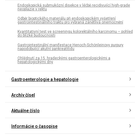
Endoskopická submukózní disekce v léčbě recidivující high-grade
neoplazie v rektu
Odběr bioptického materiálu při ­endo­skopickém vyšetření
gastrointestinálního traktu pro vybraná zánětlivá onemocnění
Kvantitativní test ve screeningu kolorektálního karcinomu – pohled
do blízké budoucnosti
Gastrointestinální manifestace Henoch-Schönleinovy purpury
napodobující akutní pankreatitidu
Ohlédnutí za 15. hradeckými gastroenterologickými a
hepatologickými dny
Gastroenterologie a hepatologie
Archív čísel
Aktuálne číslo
Informácie o časopise