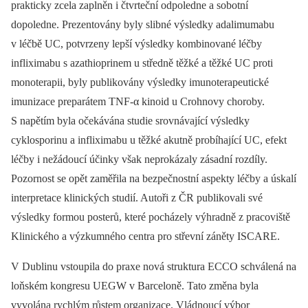
prakticky zcela zaplněn i čtvrteční odpoledne a sobotní
dopoledne. Prezentovány byly slibné výsledky adalimumabu
v léčbě UC, potvrzeny lepší výsledky kombinované léčby
infliximabu s azathioprinem u středně těžké a těžké UC proti
monoterapii, byly publikovány výsledky imunoterapeutické
imunizace preparátem TNF-α kinoid u Crohnovy choroby.
S napětím byla očekávána studie srovnávající výsledky
cyklosporinu a infliximabu u těžké akutně probíhající UC, efekt
léčby i nežádoucí účinky však neprokázaly zásadní rozdíly.
Pozornost se opět zaměřila na bezpečnostní aspekty léčby a úskalí
interpretace klinických studií. Autoři z ČR publikovali své
výsledky formou posterů, které pocházely výhradně z pracoviště
Klinického a výzkumného centra pro střevní záněty ISCARE.
V Dublinu vstoupila do praxe nová struktura ECCO schválená na
loňském kongresu UEGW v Barceloně. Tato změna byla
vyvolána rychlým růstem organizace. Vládnoucí výbor