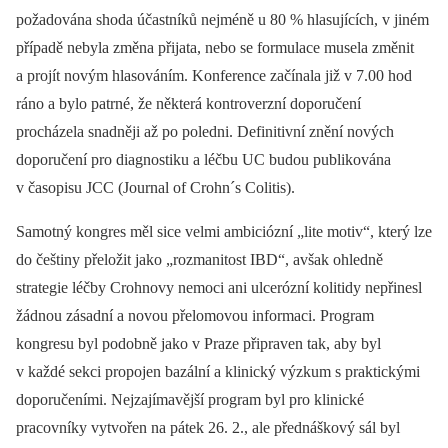
požadována shoda účastníků nejméně u 80 % hlasujících, v jiném
případě nebyla změna přijata, nebo se formulace musela změnit
a projít novým hlasováním. Konference začínala již v 7.00 hod
ráno a bylo patrné, že některá kontroverzní doporučení
procházela snadněji až po poledni. Definitivní znění nových
doporučení pro diagnostiku a léčbu UC budou publikována
v časopisu JCC (Journal of Crohn´s Colitis).
Samotný kongres měl sice velmi ambiciózní „lite motiv“, který lze
do češtiny přeložit jako „rozmanitost IBD“, avšak ohledně
strategie léčby Crohnovy nemoci ani ulcerózní kolitidy nepřinesl
žádnou zásadní a novou přelomovou informaci. Program
kongresu byl podobně jako v Praze připraven tak, aby byl
v každé sekci propojen bazální a klinický výzkum s praktickými
doporučeními. Nejzajímavější program byl pro klinické
pracovníky vytvořen na pátek 26. 2., ale přednáškový sál byl