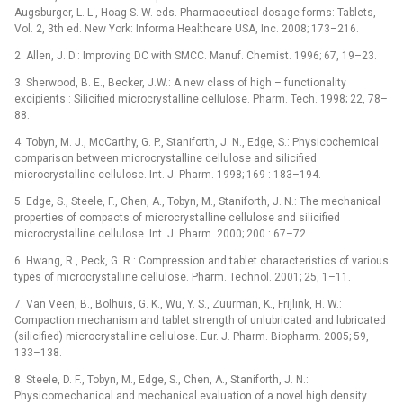
Augsburger, L. L., Hoag S. W. eds. Pharmaceutical dosage forms: Tablets,
Vol. 2, 3th ed. New York: Informa Healthcare USA, Inc. 2008; 173–216.
2. Allen, J. D.: Improving DC with SMCC. Manuf. Chemist. 1996; 67, 19–23.
3. Sherwood, B. E., Becker, J.W.: A new class of high –⁠ functionality
excipients : Silicified microcrystalline cellulose. Pharm. Tech. 1998; 22, 78–
88.
4. Tobyn, M. J., McCarthy, G. P., Staniforth, J. N., Edge, S.: Physicochemical
comparison between microcrystalline cellulose and silicified
microcrystalline cellulose. Int. J. Pharm. 1998; 169 : 183–194.
5. Edge, S., Steele, F., Chen, A., Tobyn, M., Staniforth, J. N.: The mechanical
properties of compacts of microcrystalline cellulose and silicified
microcrystalline cellulose. Int. J. Pharm. 2000; 200 : 67–72.
6. Hwang, R., Peck, G. R.: Compression and tablet characteristics of various
types of microcrystalline cellulose. Pharm. Technol. 2001; 25, 1–11.
7. Van Veen, B., Bolhuis, G. K., Wu, Y. S., Zuurman, K., Frijlink, H. W.:
Compaction mechanism and tablet strength of unlubricated and lubricated
(silicified) microcrystalline cellulose. Eur. J. Pharm. Biopharm. 2005; 59,
133–138.
8. Steele, D. F., Tobyn, M., Edge, S., Chen, A., Staniforth, J. N.:
Physicomechanical and mechanical evaluation of a novel high density