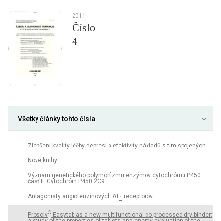
2011
Číslo
4
Všetky články tohto čísla
Zlepšení kvality léčby depresí a efektivity nákladů s tím spojených
Nové knihy
Význam genetického polymorfizmu enzýmov cytochrómu P450 –
časť II. Cytochróm P450 2C9
Antagonisty angiotenzínových AT
receptorov
1
®
Prosolv
Easytab as a new multifunctional co-processed dry binder:
a study of the properties of tablets and energy evaluation of the