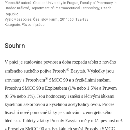
Působiště autorů: Charles University in Prague, Faculty of Pharmacy in
Hradec Králové, Department of Pharmaceutical Technology, Czech
Republic
Vyšlo v časopise:
Čes. slov. Farm., 2011; 60, 182-188
Kategorie: Původní práce
Souhrn
V práci je studována pevnost a doba rozpadu tablet z nového
®
směsného suchého pojiva Prosolv
Easytab. Výsledky jsou
®
srovnány s Prosolvem
SMCC 90 a s fyzikálními směsmi
Prosolvu SMCC 90 s Explotabem (1% nebo 1,5%) a Pruvem
(0,5% nebo 1%). Jsou hodnoceny i směsi s léčivými látkami
kyselinou askorbovou a kyselinou acetylsalicylovou. Proces
lisování nové pomocné látky je studován i z energetického
hlediska. Tablety z látky Prosolv Easytab měly nižší pevnost než
z Prosolvu SMCC 90 a z fyzikálních směsí Prosolvu SMCC