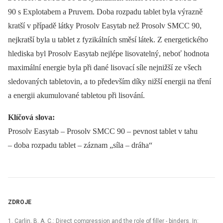
90 s Explotabem a Pruvem. Doba rozpadu tablet byla výrazně
kratší v případě látky Prosolv Easytab než Prosolv SMCC 90,
nejkratší byla u tablet z fyzikálních směsí látek. Z energetického
hlediska byl Prosolv Easytab nejlépe lisovatelný, neboť hodnota
maximální energie byla při dané lisovací síle nejnižší ze všech
sledovaných tabletovin, a to především díky nižší energii na tření
a energii akumulované tabletou při lisování.
Klíčová slova:
Prosolv Easytab –⁠ Prosolv SMCC 90 –⁠ pevnost tablet v tahu
–⁠ doba rozpadu tablet –⁠ záznam „síla –⁠ dráha“
ZDROJE
1. Carlin, B. A. C.: Direct compression and the role of filler -⁠ binders. In: