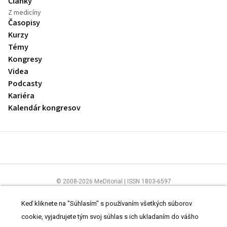
Články
Z medicíny
Časopisy
Kurzy
Témy
Kongresy
Videa
Podcasty
Kariéra
Kalendár kongresov
© 2008-2026 MeDitorial | ISSN 1803-6597
Stránky preLekára.sk sú určené výhradne odborníkom v zdravotníctve.
Čítajte
prehlásenie
a
Zásady spracovania osobných údajov
.
Keď kliknete na "Súhlasím" s používaním všetkých súborov
cookie, vyjadrujete tým svoj súhlas s ich ukladaním do vášho