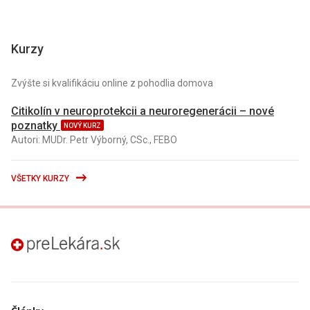
Kurzy
Zvýšte si kvalifikáciu online z pohodlia domova
Citikolín v neuroprotekcii a neuroregenerácii – nové
poznatky
NOVÝ KURZ
Autori: MUDr. Petr Výborný, CSc., FEBO
VŠETKY KURZY
preLekára.sk