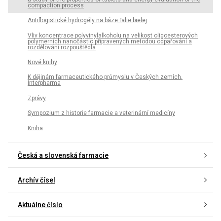
compaction process
Antiflogistické hydrogély na báze ľalie bielej
Vliv koncentrace polyvinylalkoholu na velikost oligoesterových
polymerních nanočástic připravených metodou odpařování a
rozdělování rozpouštědla
Nové knihy
K dějinám farmaceutického průmyslu v Českých zemích.
Interpharma
Zprávy
Sympozium z historie farmacie a veterinární medicíny
Kniha
Česká a slovenská farmacie
Archív čísel
Aktuálne číslo