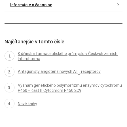
Informácie o časopise
Najčítanejšie v tomto čísle
K dějinám farmaceutického průmyslu v Českých zemích.
Interpharma
Antagonisty angiotenzínových AT
receptorov
1
Význam genetického polymorfizmu enzýmov cytochrómu
P450 – časť II. Cytochróm P450 2C9
Nové knihy