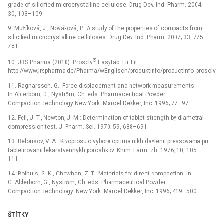
grade of silicified microcrystalline cellulose. Drug Dev. Ind. Pharm. 2004;
30, 103–109.
9. Mužíková, J., Nováková, P.: A study of the properties of compacts from
silicified microcrystalline celluloses. Drug Dev. Ind. Pharm. 2007; 33, 775–
781.
®
10. JRS Pharma (2010). Prosolv
Easytab. Fir. Lit.
http://www.jrspharma.de/Pharma/wEnglisch/produktinfo/productinfo_prosolv
11. Ragnarsson, G.: Force-displacement and network measurements.
In Alderborn, G., Nystrőm, Ch. eds. Pharmaceutical Powder
Compaction Technology New York: Marcel Dekker, Inc. 1996; 77–97.
12. Fell, J. T., Newton, J. M.: Determination of tablet strength by diametral-
compression test. J. Pharm. Sci. 1970; 59, 688–691.
13. Belousov, V. A.: K voprosu o vybore optimalnikh davlenii pressovania pri
tabletirovanii lekarstvennykh poroshkov. Khim. Farm. Zh. 1976; 10, 105–
111.
14. Bolhuis, G. K., Chowhan, Z. T.: Materials for direct compaction. In:
G. Alderborn, G., Nystrőm, Ch. eds. Pharmaceutical Powder
Compaction Technology. New York: Marcel Dekker, Inc. 1996; 419–500.
ŠTÍTKY