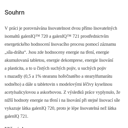
Souhrn
V práci je porovnávána lisovatelnost dvou přímo lisovatelných
isomaltů galenIQ™ 720 a galenIQ™ 721 prostřednictvím
energetického hodnocení lisovacího procesu pomocí záznamu
„síla-dráha“. Jsou zde hodnoceny energie na tření, energie
akumulovaná tabletou, energie dekomprese, energie lisování
a plasticita, a to u čistých suchých pojiv, u suchých pojiv
s mazadly (0,5 a 1% stearanu hořečnatého a stearylfumarátu
sodného) a dále u tabletovin s modelovými léčivy kyselinou
acetylsalicylovou a askorbovou. Z výsledků práce vyplynulo, že
nižší hodnoty energie na tření i na lisování při stejné lisovací síle
vykazuje látka galenIQ 720, proto je lépe lisovatelná než látka
galenIQ 721.