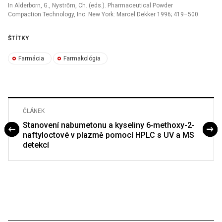
In Alderborn, G., Nystrőm, Ch. (eds.). Pharmaceutical Powder
Compaction Technology, Inc. New York: Marcel Dekker 1996; 419–500.
ŠTÍTKY
Farmácia
Farmakológia
ČLÁNEK
Stanovení nabumetonu a kyseliny 6‑methoxy-2-
naftyloctové v plazmě pomocí HPLC s UV a MS
detekcí