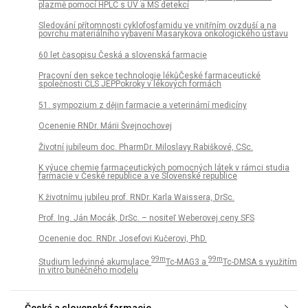
plazmě pomocí HPLC s UV a MS detekcí
Sledování přítomnosti cyklofosfamidu ve vnitřním ovzduší a na
povrchu materiálního vybavení Masarykova onkologického ústavu
60 let časopisu Česká a slovenská farmacie
Pracovní den sekce technologie lékůČeské farmaceutické
společnosti ČLS JEPPokroky v lékových formách
51. sympozium z dějin farmacie a veterinární medicíny
Ocenenie RNDr. Márii Švejnochovej
Životní jubileum doc. PharmDr. Miloslavy Rabiškové, CSc.
K výuce chemie farmaceutických pomocných látek v rámci studia
farmacie v České republice a ve Slovenské republice
K životnímu jubileu prof. RNDr. Karla Waissera, DrSc.
Prof. Ing. Ján Mocák, DrSc. – nositeľ Weberovej ceny SFS
Ocenenie doc. RNDr. Josefovi Kučerovi, PhD.
99m
99m
Studium ledvinné akumulace
Tc-MAG3 a
Tc-DMSA s využitím
in vitro buněčného modelu