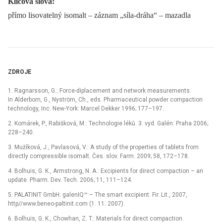
Klíčová slova:
přímo lisovatelný isomalt –⁠ záznam „síla-dráha“ –⁠ mazadla
ZDROJE
1. Ragnarsson, G.: Force-diplacement and network measurements.
In Alderborn, G., Nyström, Ch., eds. Pharmaceutical powder compaction
technology, Inc. New-York: Marcel Dekker 1996; 177–197.
2. Komárek, P., Rabišková, M.: Technologie léků. 3. vyd. Galén: Praha 2006;
228–240.
3. Mužíková, J., Pavlasová, V.: A study of the properties of tablets from
directly compressible isomalt. Čes. slov. Farm. 2009; 58, 172–178.
4. Bolhuis, G. K., Armstrong, N. A.: Excipients for direct compaction –⁠ an
update. Pharm. Dev. Tech. 2006; 11, 111–124.
5. PALATINIT GmbH: galenIQ™ –⁠ The smart excipient. Fir. Lit., 2007,
http//www.beneo-paltinit.com (1. 11. 2007).
6. Bolhuis, G. K., Chowhan, Z. T.: Materials for direct compaction.