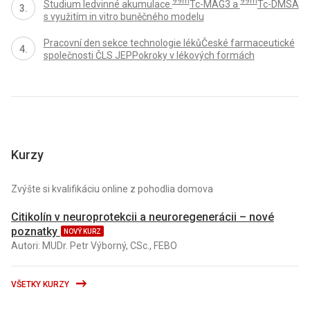
99m
99m
Studium ledvinné akumulace
Tc-MAG3 a
Tc-DMSA
s využitím in vitro buněčného modelu
Pracovní den sekce technologie lékůČeské farmaceutické
společnosti ČLS JEPPokroky v lékových formách
Kurzy
Zvýšte si kvalifikáciu online z pohodlia domova
Citikolín v neuroprotekcii a neuroregenerácii – nové
poznatky
NOVÝ KURZ
Autori: MUDr. Petr Výborný, CSc., FEBO
VŠETKY KURZY