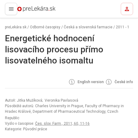
preLekára.sk
preLekára.sk
/
Odborné časopisy
/
Česká a slovenská farmacie
/
2011 - 1
Energetické hodnocení
lisovacího procesu přímo
lisovatelného isomaltu
English version
České info
Autoři: Jitka Mužíková; Veronika Pavlasová
Působiště autorů: Charles University in Prague, Faculty of Pharmacy in
Hradec Králové, Department of Pharmaceutical Technology, Czech
Republic
Vyšlo v časopise:
Čes. slov. Farm., 2011; 60, 11-16
Kategorie: Původní práce