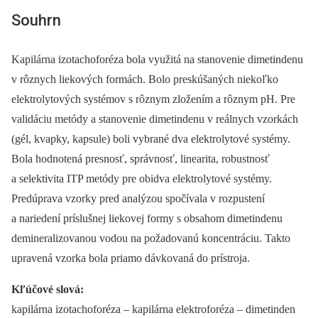
Souhrn
Kapilárna izotachoforéza bola využitá na stanovenie dimetindenu
v rôznych liekových formách. Bolo preskúšaných niekoľko
elektrolytových systémov s rôznym zložením a rôznym pH. Pre
validáciu metódy a stanovenie dimetindenu v reálnych vzorkách
(gél, kvapky, kapsule) boli vybrané dva elektrolytové systémy.
Bola hodnotená presnosť, správnosť, linearita, robustnosť
a selektivita ITP metódy pre obidva elektrolytové systémy.
Predúprava vzorky pred analýzou spočívala v rozpustení
a nariedení príslušnej liekovej formy s obsahom dimetindenu
demineralizovanou vodou na požadovanú koncentráciu. Takto
upravená vzorka bola priamo dávkovaná do prístroja.
Kľúčové slová:
kapilárna izotachoforéza –⁠ kapilárna elektroforéza –⁠ dimetinden