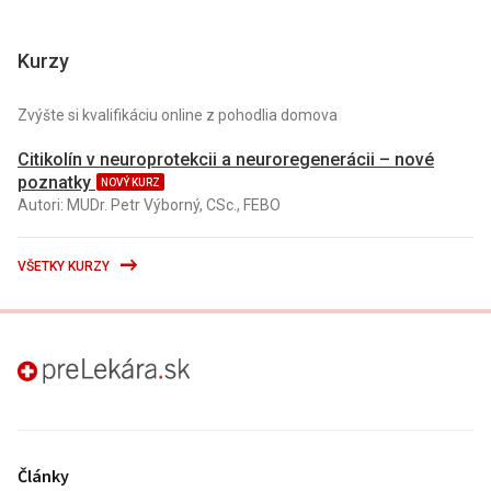
Kurzy
Zvýšte si kvalifikáciu online z pohodlia domova
Citikolín v neuroprotekcii a neuroregenerácii – nové
poznatky
NOVÝ KURZ
Autori: MUDr. Petr Výborný, CSc., FEBO
VŠETKY KURZY
preLekára.sk
Články