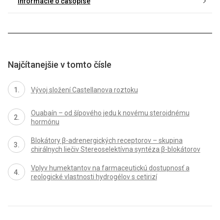
Informácie o časopise
Najčítanejšie v tomto čísle
Vývoj složení Castellanova roztoku
Ouabaín – od šípového jedu k novému steroidnému
hormónu
Blokátory β-adrenergických receptorov – skupina
chirálnych liečiv Stereoselektívna syntéza β-blokátorov
Vplyv humektantov na farmaceutickú dostupnosť a
reologické vlastnosti hydrogélov s cetirizí