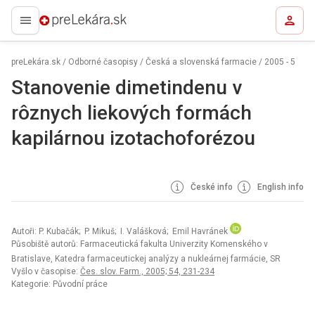
preLekára.sk
preLekára.sk
/
Odborné časopisy
/
Česká a slovenská farmacie
/
2005 - 5
Stanovenie dimetindenu v
rôznych liekových formách
kapilárnou izotachoforézou
České info
English info
Autoři: P. Kubačák; P. Mikuš; I. Valášková; Emil Havránek
Působiště autorů: Farmaceutická fakulta Univerzity Komenského v
Bratislave, Katedra farmaceutickej analýzy a nukleárnej farmácie, SR
Vyšlo v časopise:
Čes. slov. Farm., 2005; 54, 231-234
Kategorie: Původní práce