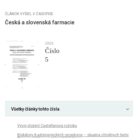
ČLÁNOK VYŠIEL V ČASOPISE
Česká a slovenská farmacie
2005
Číslo
5
Všetky články tohto čísla
Vývoj složení Castellanova roztoku
Blokátory β-adrenergických receptorov – skupina chirálnych liečiv