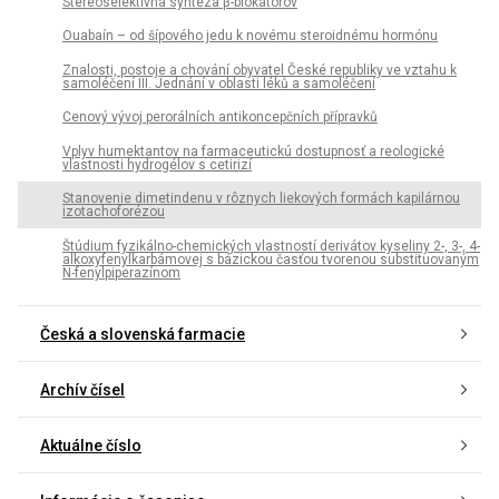
Stereoselektívna syntéza β-blokátorov
Ouabaín – od šípového jedu k novému steroidnému hormónu
Znalosti, postoje a chování obyvatel České republiky ve vztahu k
samoléčení III. Jednání v oblasti léků a samoléčení
Cenový vývoj perorálních antikoncepčních přípravků
Vplyv humektantov na farmaceutickú dostupnosť a reologické
vlastnosti hydrogélov s cetirizí
Stanovenie dimetindenu v rôznych liekových formách kapilárnou
izotachoforézou
Štúdium fyzikálno-chemických vlastností derivátov kyseliny 2-, 3-, 4-
alkoxyfenylkarbámovej s bázickou časťou tvorenou substituovaným
N-fenylpiperazínom
Česká a slovenská farmacie
Archív čísel
Aktuálne číslo