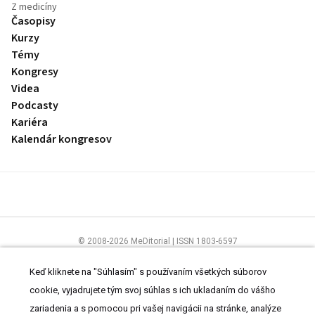
Z medicíny
Časopisy
Kurzy
Témy
Kongresy
Videa
Podcasty
Kariéra
Kalendár kongresov
© 2008-2026 MeDitorial | ISSN 1803-6597
Stránky preLekára.sk sú určené výhradne odborníkom v zdravotníctve.
Čítajte
prehlásenie
a
Zásady spracovania osobných údajov
.
Keď kliknete na "Súhlasím" s používaním všetkých súborov
cookie, vyjadrujete tým svoj súhlas s ich ukladaním do vášho
zariadenia a s pomocou pri vašej navigácii na stránke, analýze