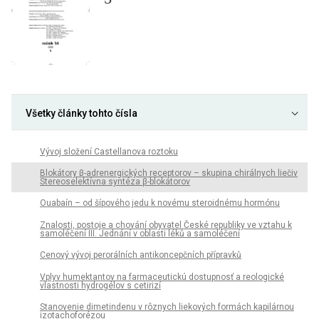
Všetky články tohto čísla
Vývoj složení Castellanova roztoku
Blokátory β-adrenergických receptorov – skupina chirálnych liečiv
Stereoselektívna syntéza β-blokátorov
Ouabaín – od šípového jedu k novému steroidnému hormónu
Znalosti, postoje a chování obyvatel České republiky ve vztahu k
samoléčení III. Jednání v oblasti léků a samoléčení
Cenový vývoj perorálních antikoncepčních přípravků
Vplyv humektantov na farmaceutickú dostupnosť a reologické
vlastnosti hydrogélov s cetirizí
Stanovenie dimetindenu v rôznych liekových formách kapilárnou
izotachoforézou