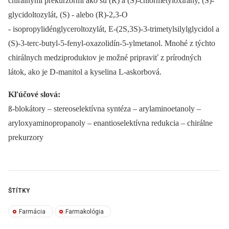
chirálnymi prekurzormi ako sú (R) a (S)-chlórmetyloxirány, (S)-
glycidoltozylát, (S) -⁠ alebo (R)-2,3-O
-⁠ isopropylidénglyceroltozylát, E-(2S,3S)-3-trimetylsilylglycidol a
(S)-3-terc-butyl-5-fenyl-oxazolidín-5-ylmetanol. Mnohé z týchto
chirálnych medziproduktov je možné pripraviť z prírodných
látok, ako je D-manitol a kyselina L-askorbová.
Kľúčové slová:
ß-blokátory –⁠ stereoselektívna syntéza –⁠ arylaminoetanoly –
aryloxyaminopropanoly –⁠ enantioselektívna redukcia –⁠ chirálne
prekurzory
ŠTÍTKY
Farmácia
Farmakológia