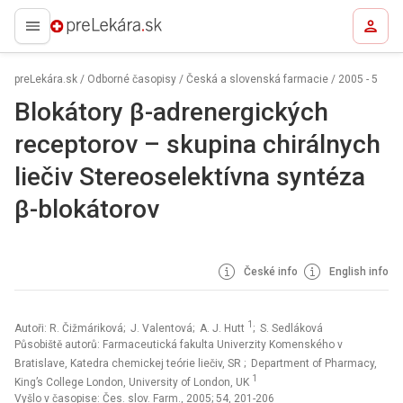
preLekára.sk
preLekára.sk
/
Odborné časopisy
/
Česká a slovenská farmacie
/
2005 - 5
Blokátory β-adrenergických
receptorov – skupina chirálnych
liečiv Stereoselektívna syntéza
β-blokátorov
České info
English info
1
Autoři: R. Čižmáriková; J. Valentová; A. J. Hutt
; S. Sedláková
Působiště autorů: Farmaceutická fakulta Univerzity Komenského v
Bratislave, Katedra chemickej teórie liečiv, SR
; Department of Pharmacy,
1
King’s College London, University of London, UK
Vyšlo v časopise:
Čes. slov. Farm., 2005; 54, 201-206