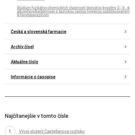
Štúdium fyzikálno-chemických vlastností derivátov kyseliny 2-, 3-, 4-
alkoxyfenylkarbámovej s bázickou časťou tvorenou substituovaným
N-fenylpiperazínom
Česká a slovenská farmacie
Archív čísel
Aktuálne číslo
Informácie o časopise
Najčítanejšie v tomto čísle
Vývoj složení Castellanova roztoku