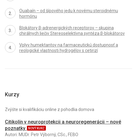
Ouabaín – od šípového jedu k novému steroidnému
hormónu
Blokátory β-adrenergických receptorov – skupina
chirálnych liečiv Stereoselektívna syntéza β-blokátorov
Vplyv humektantov na farmaceutickú dostupnosť a
reologické vlastnosti hydrogélov s cetirizí
Kurzy
Zvýšte si kvalifikáciu online z pohodlia domova
Citikolín v neuroprotekcii a neuroregenerácii – nové
poznatky
NOVÝ KURZ
Autori: MUDr. Petr Výborný, CSc., FEBO