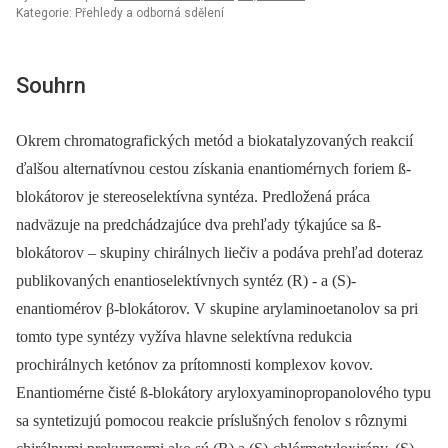
Kategorie: Přehledy a odborná sdělení
Souhrn
Okrem chromatografických metód a biokatalyzovaných reakcií
ďalšou alternatívnou cestou získania enantiomérnych foriem ß-
blokátorov je stereoselektívna syntéza. Predložená práca
nadväzuje na predchádzajúce dva prehľady týkajúce sa ß-
blokátorov –⁠ skupiny chirálnych liečiv a podáva prehľad doteraz
publikovaných enantioselektívnych syntéz (R) -⁠ a (S)-
enantiomérov β-blokátorov. V skupine arylaminoetanolov sa pri
tomto type syntézy vyžíva hlavne selektívna redukcia
prochirálnych ketónov za prítomnosti komplexov kovov.
Enantiomérne čisté ß-blokátory aryloxyaminopropanolového typu
sa syntetizujú pomocou reakcie príslušných fenolov s rôznymi