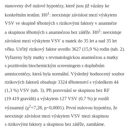
stanoveny dvě nulové hypotézy, které jsou již vázány ke
1
konkrétním testům. H0
: neexistuje závislost mezi výskytem
VSV ve skupině těhotných s rizikovými faktory v anamnéze
2
a skupinou těhotných s anamnézou bez zátěže. H0
: neexistuje
závislost mezi výskytem VSV u matek do 35 let a nad 35 let
věku. Určitý rizikový faktor uvedlo 3627 (15,9 %) rodin (tab. 2).
Vyřazeny byly matky s revmatologickou anamnézou a matky
s pozitivním biochemickým screeningem s doplněním
amniocentézy, která byla normální. Výsledný hodnocený soubor
rizikových faktorů obsahuje 3324 těhotenství s výsledkem 44
(1,3 %) VSV (tab. 3). Při porovnání se skupinou bez RF
(19 419 gravidit) a výskytem 127 VSV (0,7 %) je rozdíl
2
významný (χ
=7,28, p<0,0001). První nulovou hypotézu, že
neexistuje závislost mezi výskytem VSV mezi skupinou
s rizikovými faktory a skupinou bez zátěže, zamítáme.