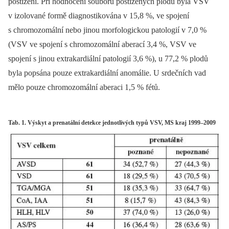
postižení. Při hodnocení souboru postižených plodů byla VSV
v izolované formě diagnostikována v 15,8 %, ve spojení
s chromozomální nebo jinou morfologickou patologií v 7,0 %
(VSV ve spojení s chromozomální aberací 3,4 %, VSV ve
spojení s jinou extrakardiální patologií 3,6 %), u 77,2 % plodů
byla popsána pouze extrakardiální anomálie. U srdečních vad
mělo pouze chromozomální aberaci 1,5 % fétů.
Tab. 1. Výskyt a prenatální detekce jednotlivých typů VSV, MS kraj 1999–2009