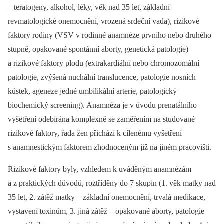
–⁠ teratogeny, alkohol, léky, věk nad 35 let, základní
revmatologické onemocnění, vrozená srdeční vada), rizikové
faktory rodiny (VSV v rodinné anamnéze prvního nebo druhého
stupně, opakované spontánní aborty, genetická patologie)
a rizikové faktory plodu (extrakardiální nebo chromozomální
patologie, zvýšená nuchální translucence, patologie nosních
kůstek, ageneze jedné umbilikální arterie, patologický
biochemický screening). Anamnéza je v úvodu prenatálního
vyšetření odebírána komplexně se zaměřením na studované
rizikové faktory, řada žen přichází k cílenému vyšetření
s anamnestickým faktorem zhodnoceným již na jiném pracovišti.
Rizikové faktory byly, vzhledem k uváděným anamnézám
a z praktických důvodů, roztříděny do 7 skupin (1. věk matky nad
35 let, 2. zátěž matky –⁠ základní onemocnění, trvalá medikace,
vystavení toxinům, 3. jiná zátěž –⁠ opakované aborty, patologie