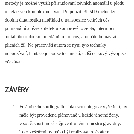
metody je možné využít při studování cévních anomálií u plodu
u některých komplexních vad. Při použití 3D/4D metod lze
doplnit diagnostiku například u transpozice velkých cév,
pulmonální atrézie a defektu komorového septa, interrupci
aortálního oblouku, arteriálního truncus, anomálního návratu
plicních žil. Na pracovišti autora se nyní tyto techniky
nepoužívají, limitace je pouze technická, další celkový vývoj lze
očekávat.
ZÁVĚRY
Fetální echokardiografie, jako screeningové vyšetření, by
měla být provedena plánovaně u každé těhotné ženy,
v současnosti nejčastěji ve druhém trimestru gravidity.
Toto vyšetření by mělo být realizováno lékařem