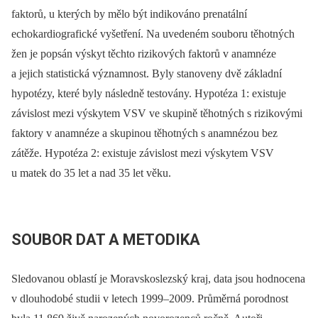
faktorů, u kterých by mělo být indikováno prenatální
echokardiografické vyšetření. Na uvedeném souboru těhotných
žen je popsán výskyt těchto rizikových faktorů v anamnéze
a jejich statistická významnost. Byly stanoveny dvě základní
hypotézy, které byly následně testovány. Hypotéza 1: existuje
závislost mezi výskytem VSV ve skupině těhotných s rizikovými
faktory v anamnéze a skupinou těhotných s anamnézou bez
zátěže. Hypotéza 2: existuje závislost mezi výskytem VSV
u matek do 35 let a nad 35 let věku.
SOUBOR DAT A METODIKA
Sledovanou oblastí je Moravskoslezský kraj, data jsou hodnocena
v dlouhodobé studii v letech 1999–2009. Průměrná porodnost