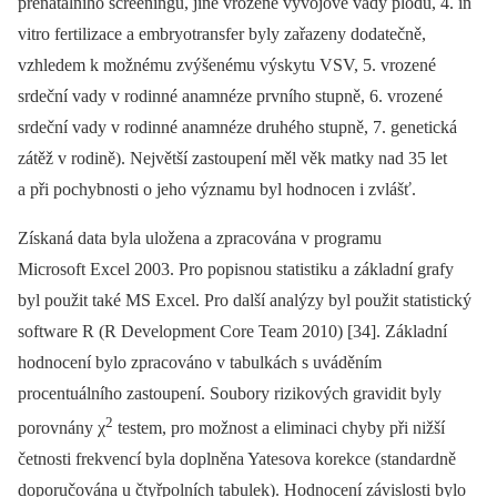
prenatálního screeningu, jiné vrozené vývojové vady plodu, 4. in
vitro fertilizace a embryotransfer byly zařazeny dodatečně,
vzhledem k možnému zvýšenému výskytu VSV, 5. vrozené
srdeční vady v rodinné anamnéze prvního stupně, 6. vrozené
srdeční vady v rodinné anamnéze druhého stupně, 7. genetická
zátěž v rodině). Největší zastoupení měl věk matky nad 35 let
a při pochybnosti o jeho významu byl hodnocen i zvlášť.
Získaná data byla uložena a zpracována v programu
Microsoft Excel 2003. Pro popisnou statistiku a základní grafy
byl použit také MS Excel. Pro další analýzy byl použit statistický
software R (R Development Core Team 2010) [34]. Základní
hodnocení bylo zpracováno v tabulkách s uváděním
procentuálního zastoupení. Soubory rizikových gravidit byly
2
porovnány χ
testem, pro možnost a eliminaci chyby při nižší
četnosti frekvencí byla doplněna Yatesova korekce (standardně
doporučována u čtyřpolních tabulek). Hodnocení závislosti bylo