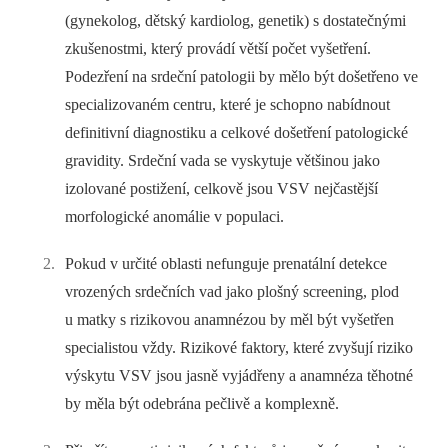
(gynekolog, dětský kardiolog, genetik) s dostatečnými
zkušenostmi, který provádí větší počet vyšetření.
Podezření na srdeční patologii by mělo být došetřeno ve
specializovaném centru, které je schopno nabídnout
definitivní diagnostiku a celkové došetření patologické
gravidity. Srdeční vada se vyskytuje většinou jako
izolované postižení, celkově jsou VSV nejčastější
morfologické anomálie v populaci.
Pokud v určité oblasti nefunguje prenatální detekce
vrozených srdečních vad jako plošný screening, plod
u matky s rizikovou anamnézou by měl být vyšetřen
specialistou vždy. Rizikové faktory, které zvyšují riziko
výskytu VSV jsou jasně vyjádřeny a anamnéza těhotné
by měla být odebrána pečlivě a komplexně.