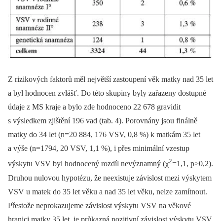
Z rizikových faktorů měl největší zastoupení věk matky nad 35 let
a byl hodnocen zvlášť. Do této skupiny byly zařazeny dostupné
údaje z MS kraje a bylo zde hodnoceno 22 678 gravidit
s výsledkem zjištění 196 vad (tab. 4). Porovnány jsou finálně
matky do 34 let (n=20 884, 176 VSV, 0,8 %) k matkám 35 let
a výše (n=1794, 20 VSV, 1,1 %), i přes minimální vzestup
2
výskytu VSV byl hodnocený rozdíl nevýznamný (χ
=1,1, p>0,2).
Druhou nulovou hypotézu, že neexistuje závislost mezi výskytem
VSV u matek do 35 let věku a nad 35 let věku, nelze zamítnout.
Přestože neprokazujeme závislost výskytu VSV na věkové
hranici matky 35 let, je průkazná pozitivní závislost výskytu VSV