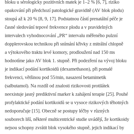
bloku u sérologicky pozitivních matek je 1–2 % [6, 7], riziko
opakování při předchozí patologické graviditě (AV blok plodu)
stoupá až k 20 % [8, 9, 17]. Podstatnou částí prenatální péče je
časné sledování tepové frekvence plodu a v pravidelných
intervalech vyhodnocování „PR“ intervalu měřeného pulzní
dopplerovskou technikou při snímání křivky z mitrální chlopně
a výtokového traktu levé komory, prodloužení nad 150 ms
hodnotíme jako AV blok 1. stupně. Při podezření na vývoj bloku
je indikací podání kortikoidů (dexamethason), při pomalé
frekvenci, většinou pod 55/min, nasazení betamimetik
(salbutamol). Na rozdíl od znalosti rizikovosti protilátek
neexistuje jasný prediktivní marker k zahájení terapie [25]. Pouhé
profylaktické podání kortikoidů se u vysoce rizikových těhotných
nedoporučuje [15]. Obecně se postupy léčby v různých
souborech liší, některé multicentrické studie uvádějí, že kortikoidy
nejsou schopny zvrátit blok vysokého stupně, jejich indikací by