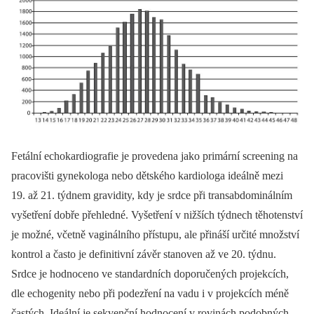
Fetální echokardiografie je provedena jako primární screening na
pracovišti gynekologa nebo dětského kardiologa ideálně mezi
19. až 21. týdnem gravidity, kdy je srdce při transabdominálním
vyšetření dobře přehledné. Vyšetření v nižších týdnech těhotenství
je možné, včetně vaginálního přístupu, ale přináší určité množství
kontrol a často je definitivní závěr stanoven až ve 20. týdnu.
Srdce je hodnoceno ve standardních doporučených projekcích,
dle echogenity nebo při podezření na vadu i v projekcích méně
častých. Ideální je sekvenční hodnocení v rovinách podobných