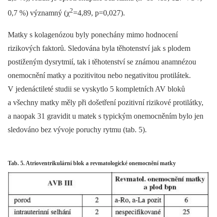
2
0,7 %) významný (χ
=4,89, p=0,027).
Matky s kolagenózou byly ponechány mimo hodnocení
rizikových faktorů. Sledována byla těhotenství jak s plodem
postiženým dysrytmií, tak i těhotenství se známou anamnézou
onemocnění matky a pozitivitou nebo negativitou protilátek.
V jedenáctileté studii se vyskytlo 5 kompletních AV bloků
a všechny matky měly při došetření pozitivní rizikové protilátky,
a naopak 31 gravidit u matek s typickým onemocněním bylo jen
sledováno bez vývoje poruchy rytmu (tab. 5).
Tab. 5. Atrioventrikulární blok a revmatologické onemocnění matky