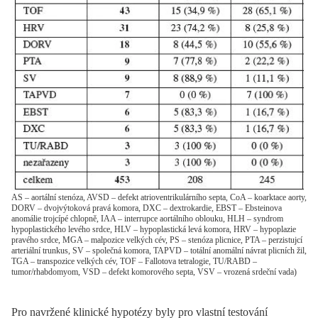
AS – aortální stenóza, AVSD – defekt atrioventrikulárního septa, CoA – koarktace aorty,
DORV – dvojvýtoková pravá komora, DXC – dextrokardie, EBST – Ebsteinova
anomálie trojcípé chlopně, IAA – interrupce aortálního oblouku, HLH – syndrom
hypoplastického levého srdce, HLV – hypoplastická levá komora, HRV – hypoplazie
pravého srdce, MGA – malpozice velkých cév, PS – stenóza plicnice, PTA – perzistujcí
arteriální trunkus, SV – společná komora, TAPVD – totální anomální návrat plicních žil,
TGA – transpozice velkých cév, TOF – Fallotova tetralogie, TU/RABD –
tumor/rhabdomyom, VSD – defekt komorového septa, VSV – vrozená srdeční vada)
Pro navržené klinické hypotézy byly pro vlastní testování