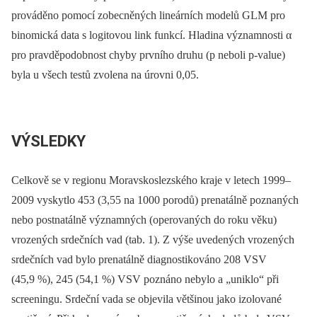
prováděno pomocí zobecněných lineárních modelů GLM pro
binomická data s logitovou link funkcí. Hladina významnosti α
pro pravděpodobnost chyby prvního druhu (p neboli p-value)
byla u všech testů zvolena na úrovni 0,05.
VÝSLEDKY
Celkově se v regionu Moravskoslezského kraje v letech 1999–
2009 vyskytlo 453 (3,55 na 1000 porodů) prenatálně poznaných
nebo postnatálně významných (operovaných do roku věku)
vrozených srdečních vad (tab. 1). Z výše uvedených vrozených
srdečních vad bylo prenatálně diagnostikováno 208 VSV
(45,9 %), 245 (54,1 %) VSV poznáno nebylo a „uniklo“ při
screeningu. Srdeční vada se objevila většinou jako izolované