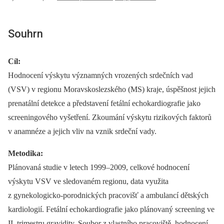
Souhrn
Cíl:
Hodnocení výskytu významných vrozených srdečních vad
(VSV) v regionu Moravskoslezského (MS) kraje, úspěšnost jejich
prenatální detekce a představení fetální echokardiografie jako
screeningového vyšetření. Zkoumání výskytu rizikových faktorů
v anamnéze a jejich vliv na vznik srdeční vady.
Metodika:
Plánovaná studie v letech 1999–2009, celkové hodnocení
výskytu VSV ve sledovaném regionu, data využita
z gynekologicko-porodnických pracovišť a ambulancí dětských
kardiologií. Fetální echokardiografie jako plánovaný screening ve
II. trimestru gravidity. Soubor z vlastního pracoviště, hodnocení