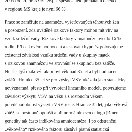
2009) od 70 do 83 % [26]. Úspěšnost této prenatální detekce
v regionu MS kraje je nyní 66 %.
Práce se zaměřuje na anamnézu vyšetřovaných těhotných žen
a posouzení, zda uváděné rizikové faktory mohou mít vliv na
vznik srdeční vady. Rizikové faktory v anamnéze uvedlo 16 %
rodin. Při celkovém hodnocení a testování hypotéz potvrzujeme
existenci závislosti vzniku srdeční vady u skupiny matek
s rizikovou anamnézou ve srovnání se skupinou bez zátěže.
Nejčastější rizikový faktor byl věk nad 35 let a byl hodnocen
zvlášť. Hranice 35 let se pro výskyt VSV ukázala jako statisticky
nevýznamná, přesto při vytvoření lineárního modelu potvrzujeme
závislost výskytu VSV na věku a s rostoucím věkem
pravděpodobnost výskytu VSV roste. Hranice 35 let, jako věková
zátěž, se postupně opouští a při normálním screeningu již není
genetiky tak často indikována amniocentéza. I po odstranění
„věkového“ rizikového faktoru zůstává platná statistická