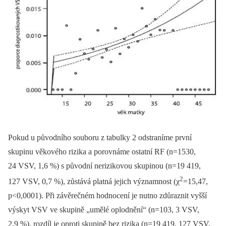
Pokud u původního souboru z tabulky 2 odstraníme první
skupinu věkového rizika a porovnáme ostatní RF (n=1530,
24 VSV, 1,6 %) s původní nerizikovou skupinou (n=19 419,
2
127 VSV, 0,7 %), zůstává platná jejich významnost (χ
=15,47,
p<0,0001). Při závěrečném hodnocení je nutno zdůraznit vyšší
výskyt VSV ve skupině „umělé oplodnění“ (n=103, 3 VSV,
2,9 %), rozdíl je oproti skupině bez rizika (n=19 419, 127 VSV,