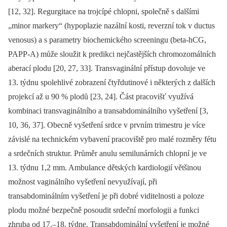
[12, 32]. Regurgitace na trojcípé chlopni, společně s dalšími
„minor markery“ (hypoplazie nazální kosti, reverzní tok v ductus
venosus) a s parametry biochemického screeningu (beta-hCG,
PAPP-A) může sloužit k predikci nejčastějších chromozomálních
aberací plodu [20, 27, 33]. Transvaginální přístup dovoluje ve
13. týdnu spolehlivé zobrazení čtyřdutinové i některých z dalších
projekcí až u 90 % plodů [23, 24]. Část pracovišť využívá
kombinaci transvaginálního a transabdominálního vyšetření [3,
10, 36, 37]. Obecně vyšetření srdce v prvním trimestru je více
závislé na technickém vybavení pracoviště pro malé rozměry fétu
a srdečních struktur. Průměr anulu semilunárních chlopní je ve
13. týdnu 1,2 mm. Ambulance dětských kardiologií většinou
možnost vaginálního vyšetření nevyužívají, při
transabdominálním vyšetření je při dobré viditelnosti a poloze
plodu možné bezpečně posoudit srdeční morfologii a funkci
zhruba od 17.–18. týdne. Transabdominální vyšetření je možné