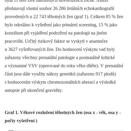
byla 11 869 živě narozených novorozenců ročně. Autoři
představují vlastní soubor 26 286 fetálních echokardiografií
provedených u 22 743 těhotných žen (graf 1). Celkem 85 % žen
bylo odesláno k vyšetření jako primární screening, 15 % jako
konzilium při vyjádření podezření na patologii na jiném
pracovišti. Určitý rizikový faktor se vyskytl v anamnéze
u 3627 vyšetřovaných žen. Do hodnocení výskytu vad byly
zařazeny všechny prenatální patologie a postnatálně kritické
a významné VSV (operované do roku věku dítěte). V prenatální
části jsou dále využity nálezy genetiků (zařazeno 917 plodů)
s hodnocením výskytu chromozomálních aberací a výsledků
autopsie při ukončení gravidity.
Graf 1. Věkové rozložení těhotných žen (osa x - věk, osa y -
počty vyšetření )