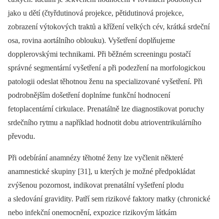
jako u dětí (čtyřdutinová projekce, pětidutinová projekce,
zobrazení výtokových traktů a křížení velkých cév, krátká srdeční
osa, rovina aortálního oblouku). Vyšetření doplňujeme
dopplerovskými technikami. Při běžném screeningu postačí
správné segmentární vyšetření a při podezření na morfologickou
patologii odeslat těhotnou ženu na specializované vyšetření. Při
podrobnějším došetření doplníme funkční hodnocení
fetoplacentární cirkulace. Prenatálně lze diagnostikovat poruchy
srdečního rytmu a například hodnotit dobu atrioventrikulárního
převodu.
Při odebírání anamnézy těhotné ženy lze vyčlenit některé
anamnestické skupiny [31], u kterých je možné předpokládat
zvýšenou pozornost, indikovat prenatální vyšetření plodu
a sledování gravidity. Patří sem rizikové faktory matky (chronické
nebo infekční onemocnění, expozice rizikovým látkám