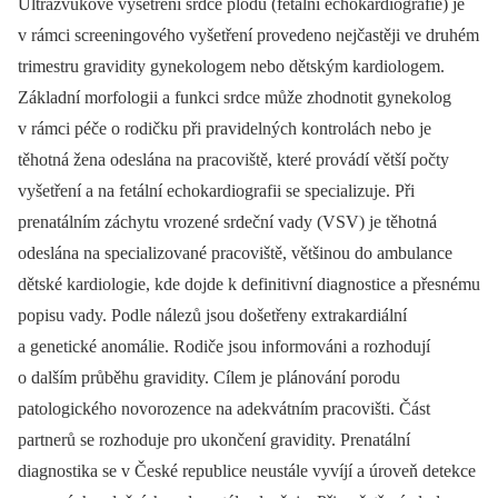
Ultrazvukové vyšetření srdce plodu (fetální echokardiografie) je
v rámci screeningového vyšetření provedeno nejčastěji ve druhém
trimestru gravidity gynekologem nebo dětským kardiologem.
Základní morfologii a funkci srdce může zhodnotit gynekolog
v rámci péče o rodičku při pravidelných kontrolách nebo je
těhotná žena odeslána na pracoviště, které provádí větší počty
vyšetření a na fetální echokardiografii se specializuje. Při
prenatálním záchytu vrozené srdeční vady (VSV) je těhotná
odeslána na specializované pracoviště, většinou do ambulance
dětské kardiologie, kde dojde k definitivní diagnostice a přesnému
popisu vady. Podle nálezů jsou došetřeny extrakardiální
a genetické anomálie. Rodiče jsou informováni a rozhodují
o dalším průběhu gravidity. Cílem je plánování porodu
patologického novorozence na adekvátním pracovišti. Část
partnerů se rozhoduje pro ukončení gravidity. Prenatální
diagnostika se v České republice neustále vyvíjí a úroveň detekce