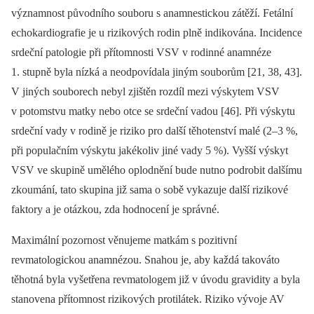
významnost původního souboru s anamnestickou zátěží. Fetální
echokardiografie je u rizikových rodin plně indikována. Incidence
srdeční patologie při přítomnosti VSV v rodinné anamnéze
1. stupně byla nízká a neodpovídala jiným souborům [21, 38, 43].
V jiných souborech nebyl zjištěn rozdíl mezi výskytem VSV
v potomstvu matky nebo otce se srdeční vadou [46]. Při výskytu
srdeční vady v rodině je riziko pro další těhotenství malé (2–3 %,
při populačním výskytu jakékoliv jiné vady 5 %). Vyšší výskyt
VSV ve skupině umělého oplodnění bude nutno podrobit dalšímu
zkoumání, tato skupina již sama o sobě vykazuje další rizikové
faktory a je otázkou, zda hodnocení je správné.
Maximální pozornost věnujeme matkám s pozitivní
revmatologickou anamnézou. Snahou je, aby každá takováto
těhotná byla vyšetřena revmatologem již v úvodu gravidity a byla
stanovena přítomnost rizikových protilátek. Riziko vývoje AV