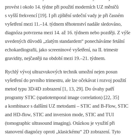
provést i okolo 14. týdne při použití moderních UZ měničů
s vyšší frekvencí [19]. I při zjištění srdeční vady je při časném
vyšetření mezi 11.–14. týdnem těhotenství nadále sledováno,
diagnóza potvrzena mezi 14. až 16. týdnem nebo později. Z výše
uvedených důvodů „zlatým standardem“ ponecháváme fetální
echokardiografii, jako screeninové vyšetření, na II. trimestr
gravidity, nejčastěji na období mezi 19.–21. týdnem.
Rychlý vývoj ultrazvukových technik umožní nejen posun
vyšetření do prvního trimestru, ale lze očekávat i rozvoj použití
metod typu 3D/4D zobrazení [1, 13, 29]. Do úvahy patří
programy STIC (spatiotemporal image correlation) [22, 35]
a kombinace s dalšími UZ metodami –⁠ STIC and B-Flow, STIC
and HD-flow, STIC and inversion mode, STIC and TUI
(tomographic ultrasound imaging). Otázkou je využití při
stanovení diagnózy oproti „klasickému“ 2D zobrazení. Tyto