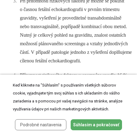
Při přítomnosti rizikových faktorů je možné se pokusit
o časnou fetální echokardiografii v prvním trimestru
gravidity, vyšetření je proveditelné transabdominálně
nebo transvaginálně, popřípadě kombinací obou metod.
Nutný je celkový pohled na graviditu, znalost ostatních
možností plánovaného screeningu a vztahy jednotlivých
částí. V případě patologie jednoho z vyšetření doplňujeme
cílenou fetální echokardiografii.
Přítomnost rizikového faktoru v anamnéze uvedlo 16 %
rodin. Při zpracování dat a testování hypotéz potvrzujeme
Keď kliknete na "Súhlasím" s používaním všetkých súborov
existenci závislosti mezi výskytem VSV ve skupině
cookie, vyjadrujete tým svoj súhlas s ich ukladaním do vášho
těhotných s rizikovými faktory v anamnéze a skupinou
zariadenia a s pomocou pri vašej navigácii na stránke, analýze
využívania údajov pri našich marketingových aktivitách.
těhotných bez zátěže. Hranice 35 let se pro výskyt VSV
ukázala statisticky nevýznamná a nepotvrzujeme závislost
Podrobné nastavenia
Súhlasím a pokračovať
mezi výskytem VSV u matek do 35 let a nad 35 let věku.
Při použití lineárního modelu ale s věkem