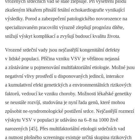
vrozených srdečních vad se stále zlepšuje. Při vyšetření plodu
zkušeným lékařem přináší fetální echokardiografie vynikající
výsledky. Porod a zabezpečení patologického novorozence na
specializovaném pracovišti výrazně zlepšují prognózu dítěte,
snižují výskyt komplikací a zvyšují budoucí kvalitu života.
Vrozené srdeční vady jsou nejčastější kongenitální defekty
v lidské populaci. Příčina vzniku VSV je většinou nejasná
a zůstáváme u pojmenování multifaktoriální etiologie. Možné jsou
negativní vlivy prostředí u disponovaných jedinců, interakce
a kumulativní efekt genetických a environmentálních rizikových
faktorů, vedoucí ke vzniku choroby. Možnosti lékařské genetiky
se neustále rozvíjí, studována je nyní řada genů, které mohou
způsobit ne-syndromologické postižení srdce. Nejčastější rozmezí
výskytu VSV v populaci je udáváno na 6–8 na 1000 živě
narozených [45]. Přes multifaktoriální etiologii srdečních vad
a nutnost plošného screeningu existuje určitá skupina rizikových