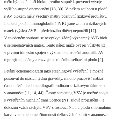
mělo být podání při bloku prvního stupně k prevenci vývoje
vyššího stupně onemocnění [18, 30]. V našem souboru u plodů
s AV blokem měly všechny matky pozitivní rizikové protilátky.
Indikaci podání imunoglobulinů IVIG jsme zatím u rizikových
matek (výskyt AVB u předchozího dítěte) nepoužili [17].
V uvedeném souboru se nevyskytl žádný významný AVB blok
u séronegativních matek. Tento nález může být při výskytu již
v prvním trimestru spojen s významnou srdeční anomálií, AV
regurgitací, edémy a rozvojem srdečního selhávání plodu [2].
Fetální echokardiografii jako sreeningové vyšetření je možné
posouvat do nižších týdnů gravidity, mnoho pracovišť nabízí
časnou fetální echokardiografii rodinám s rizikovým faktorem
v anamnéze [11, 14, 44]. Časný screening VSV je možné spojit
s vyšetřením nuchální translucence (NT, šíjové projasnění), je
dokázán vztah záchytu VSV s rostoucí NT i u plodů s normálním
karyotypem nebo nepřítomností rizikových faktorů v anamnéze