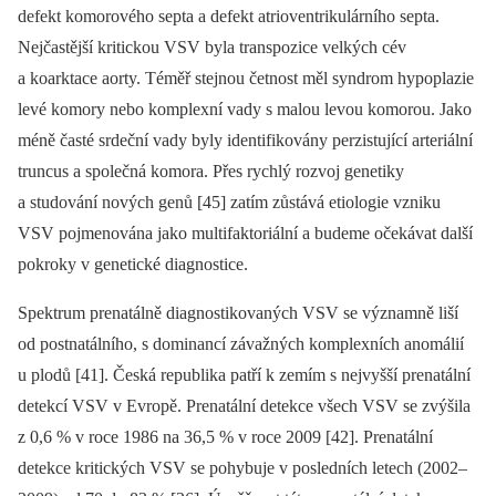
defekt komorového septa a defekt atrioventrikulárního septa.
Nejčastější kritickou VSV byla transpozice velkých cév
a koarktace aorty. Téměř stejnou četnost měl syndrom hypoplazie
levé komory nebo komplexní vady s malou levou komorou. Jako
méně časté srdeční vady byly identifikovány perzistující arteriální
truncus a společná komora. Přes rychlý rozvoj genetiky
a studování nových genů [45] zatím zůstává etiologie vzniku
VSV pojmenována jako multifaktoriální a budeme očekávat další
pokroky v genetické diagnostice.
Spektrum prenatálně diagnostikovaných VSV se významně liší
od postnatálního, s dominancí závažných komplexních anomálií
u plodů [41]. Česká republika patří k zemím s nejvyšší prenatální
detekcí VSV v Evropě. Prenatální detekce všech VSV se zvýšila
z 0,6 % v roce 1986 na 36,5 % v roce 2009 [42]. Prenatální
detekce kritických VSV se pohybuje v posledních letech (2002–