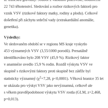
22 743 těhotenství. Sledování a rozbor rizikových faktorů pro
vznik VSV (rizikové faktory matky, rodiny a plodu). Celkové
došetření při záchytu srdeční vady (extrakardiální anomálie,
genetika).
Výsledky:
Ve sledovaném období se v regionu MS kraje vyskytlo
453 významných VSV (3,55/1000 porodů). Prenatálně
identifikováno bylo 208 VSV (45,9 %). Rizikový faktor
v anamnéze uvedlo 15,9 % rodin. Rozdíl výskytu VSV ve
skupině s rizikovými faktory proti skupině bez zátěže byl
2
statisticky významný (χ
=7,28, p<0,0001). Věková hranice 35 let
se ukázala pro výskyt VSV jako nevýznamná, celkově ale
s věkem pravděpodobnost výskytu VSV rostla (GLM, z=2,468,
p=0,013).