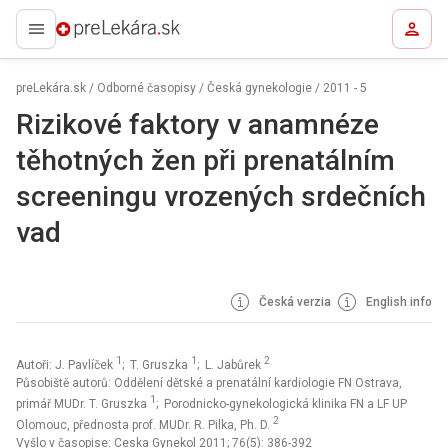
preLekára.sk
preLekára.sk
/
Odborné časopisy
/
Česká gynekologie
/
2011 - 5
Rizikové faktory v anamnéze
těhotných žen při prenatálním
screeningu vrozených srdečních
vad
Česká verzia
English info
1
1
2
Autoři: J. Pavlíček
; T. Gruszka
; L. Jabůrek
Působiště autorů: Oddělení dětské a prenatální kardiologie FN Ostrava,
1
primář MUDr. T. Gruszka
; Porodnicko-gynekologická klinika FN a LF UP
2
Olomouc, přednosta prof. MUDr. R. Pilka, Ph. D.
Vyšlo v časopise:
Ceska Gynekol 2011; 76(5): 386-392