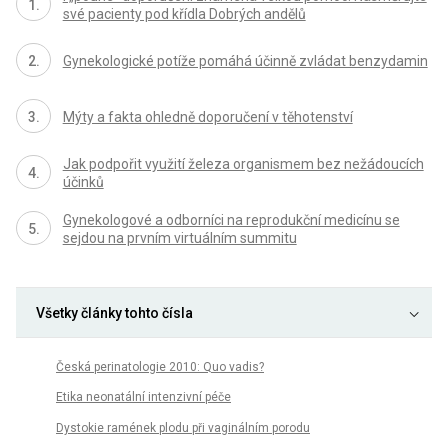
své pacienty pod křídla Dobrých andělů
Gynekologické potíže pomáhá účinně zvládat benzydamin
Mýty a fakta ohledně doporučení v těhotenství
Jak podpořit využití železa organismem bez nežádoucích
účinků
Gynekologové a odborníci na reprodukční medicínu se
sejdou na prvním virtuálním summitu
Všetky články tohto čísla
Česká perinatologie 2010: Quo vadis?
Etika neonatální intenzivní péče
Dystokie ramének plodu při vaginálním porodu