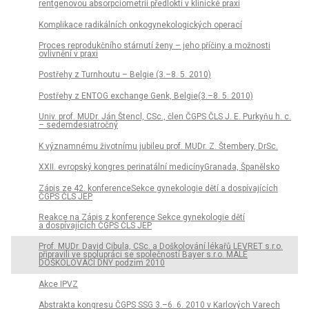
rentgenovou absorpciometrií předloktí v klinické praxi
Komplikace radikálních onkogynekologických operací
Proces reprodukčního stárnutí ženy – jeho příčiny a možnosti
ovlivnění v praxi
Postřehy z Turnhoutu – Belgie (3.–8. 5. 2010)
Postřehy z ENTOG exchange Genk, Belgie(3.–8. 5. 2010)
Univ. prof. MUDr. Ján Štencl, CSc., člen ČGPS ČLS J. E. Purkyňu h. c.
– sedemdesiatročný
K významnému životnímu jubileu prof. MUDr. Z. Štembery, DrSc.
XXII. evropský kongres perinatální medicínyGranada, Španělsko
Zápis ze 42. konferenceSekce gynekologie dětí a dospívajících
ČGPS ČLS JEP
Reakce na Zápis z konference Sekce gynekologie dětí
a dospívajících ČGPS ČLS JEP
Prof. MUDr. David Cibula, CSc. a Doškolování lékařů LEVRET s.r.o.
připravili ve spolupráci se společností Bayer s.r.o. MALÉ
DOŠKOLOVACÍ DNY podzim 2010
Akce IPVZ
Abstrakta kongresu ČGPS SSG 3.–6. 6. 2010 v Karlových Varech