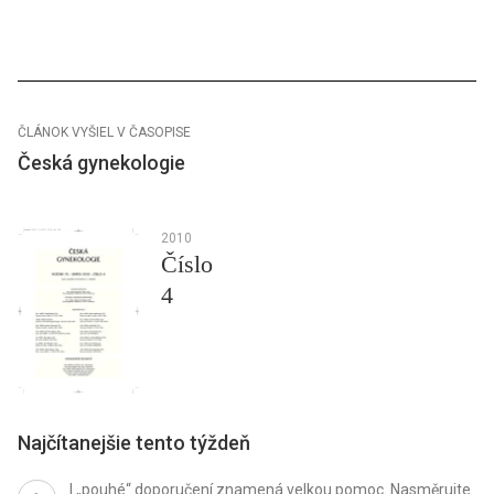
ČLÁNOK VYŠIEL V ČASOPISE
Česká gynekologie
2010
Číslo
4
Najčítanejšie tento týždeň
I „pouhé“ doporučení znamená velkou pomoc. Nasměrujte