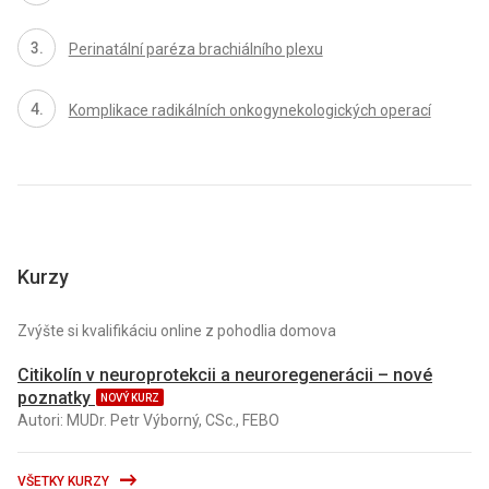
Perinatální paréza brachiálního plexu
Komplikace radikálních onkogynekologických operací
Kurzy
Zvýšte si kvalifikáciu online z pohodlia domova
Citikolín v neuroprotekcii a neuroregenerácii – nové
poznatky
NOVÝ KURZ
Autori: MUDr. Petr Výborný, CSc., FEBO
VŠETKY KURZY