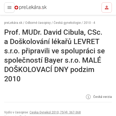
preLekára.sk
preLekára.sk
/
Odborné časopisy
/
Česká gynekologie
/
2010 - 4
Prof. MUDr. David Cibula, CSc.
a Doškolování lékařů LEVRET
s.r.o. připravili ve spolupráci se
společností Bayer s.r.o. MALÉ
DOŠKOLOVACÍ DNY podzim
2010
Česká verzia
Vyšlo v časopise:
Ceska Gynekol 2010; 75(4): 367-368