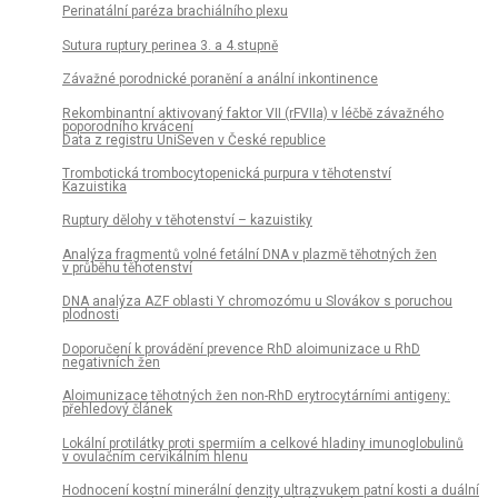
Perinatální paréza brachiálního plexu
Sutura ruptury perinea 3. a 4.stupně
Závažné porodnické poranění a anální inkontinence
Rekombinantní aktivovaný faktor VII (rFVIIa) v léčbě závažného
poporodního krvácení
Data z registru UniSeven v České republice
Trombotická trombocytopenická purpura v těhotenství
Kazuistika
Ruptury dělohy v těhotenství – kazuistiky
Analýza fragmentů volné fetální DNA v plazmě těhotných žen
v průběhu těhotenství
DNA analýza AZF oblasti Y chromozómu u Slovákov s poruchou
plodnosti
Doporučení k provádění prevence RhD aloimunizace u RhD
negativních žen
Aloimunizace těhotných žen non-RhD erytrocytárními antigeny:
přehledový článek
Lokální protilátky proti spermiím a celkové hladiny imunoglobulinů
v ovulačním cervikálním hlenu
Hodnocení kostní minerální denzity ultrazvukem patní kosti a duální