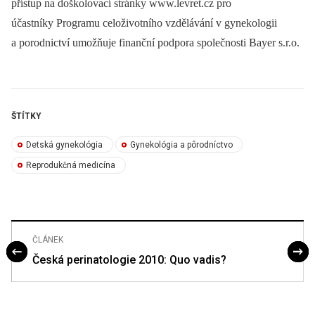
přístup na doškolovací stránky www.levret.cz pro
účastníky Programu celoživotního vzdělávání v gynekologii
a porodnictví umožňuje finanční podpora společnosti Bayer s.r.o.
ŠTÍTKY
Detská gynekológia
Gynekológia a pôrodníctvo
Reprodukčná medicína
ČLÁNEK
Česká perinatologie 2010: Quo vadis?