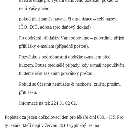
uveďte údaje pro vydání daňového dokladu, pokud to
není Vaše jméno
pokud platí zaměstnavatel či organizace –⁠ celý název,
IČO, DIČ, adresa (pro daňový doklad)
Po obdržení přihlášky Vám odpovíme –⁠ potvrdíme přijetí
přihlášky e-mailem (případně poštou).
Pozvánku s podrobnostmi obdržíte e-mailem před
kurzem. Pouze ojedinělé případy, kdy e-mail nepoužíváte,
budeme řešit zasláním pozvánky poštou.
Pokud se účastnit nemůžete či nechcete, zrušte, prosím,
přihlášku.
Informace na tel: 224 31 82 62.
Poplatek za jeden doškolovací den pro lékaře činí 650, -⁠ Kč. Pro
ty lékaře, kteří mají v červnu 2010 vyplněný test na