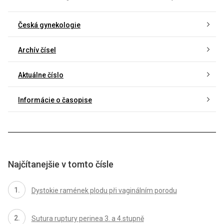
Česká gynekologie
Archív čísel
Aktuálne číslo
Informácie o časopise
Najčítanejšie v tomto čísle
Dystokie ramének plodu při vaginálním porodu
Sutura ruptury perinea 3. a 4.stupně