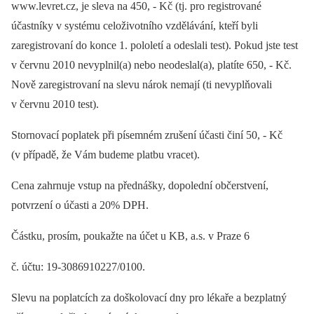
www.levret.cz, je sleva na 450, -⁠ Kč (tj. pro registrované
účastníky v systému celoživotního vzdělávání, kteří byli
zaregistrovaní do konce 1. pololetí a odeslali test). Pokud jste test
v červnu 2010 nevyplnil(a) nebo neodeslal(a), platíte 650, -⁠ Kč.
Nově zaregistrovaní na slevu nárok nemají (ti nevyplňovali
v červnu 2010 test).
Stornovací poplatek při písemném zrušení účasti činí 50, -⁠ Kč
(v případě, že Vám budeme platbu vracet).
Cena zahrnuje vstup na přednášky, dopolední občerstvení,
potvrzení o účasti a 20% DPH.
Částku, prosím, poukažte na účet u KB, a.s. v Praze 6
č. účtu: 19-3086910227/0100.
Slevu na poplatcích za doškolovací dny pro lékaře a bezplatný