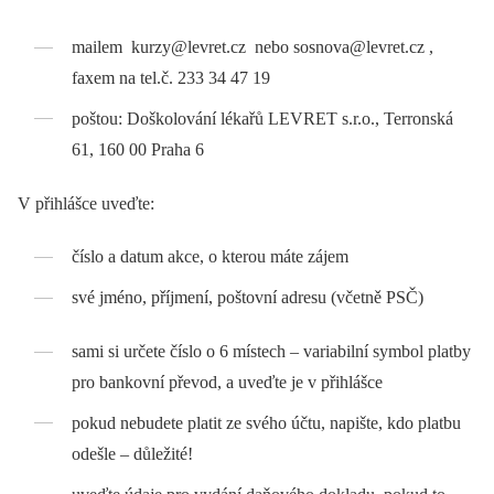
mailem kurzy@levret.cz nebo sosnova@levret.cz ,
faxem na tel.č. 233 34 47 19
poštou: Doškolování lékařů LEVRET s.r.o., Terronská
61, 160 00 Praha 6
V přihlášce uveďte:
číslo a datum akce, o kterou máte zájem
své jméno, příjmení, poštovní adresu (včetně PSČ)
sami si určete číslo o 6 místech –⁠ variabilní symbol platby
pro bankovní převod, a uveďte je v přihlášce
pokud nebudete platit ze svého účtu, napište, kdo platbu
odešle –⁠ důležité!