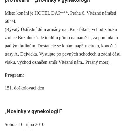
Místo konání je HOTEL DAP***, Praha 6, Vítězné náměstí
684/4.
(Bývalý Ústřední dům armády na „Kulaťáku“, vchod z boku
z ulice Buzulucká. Je to dům přímo na náměstí, za pomníkem
padlým hrdinům. Dostanete se k nám např. metrem, konečná
trasy A, Dejvická. Vystupte po pevných schodech u zadní části
vlaku, východ označen směr Vítězné nám., Prašný most).
Program:
151. doškolovací den
„
Novinky v gynekologii“
Sobota 16. října 2010